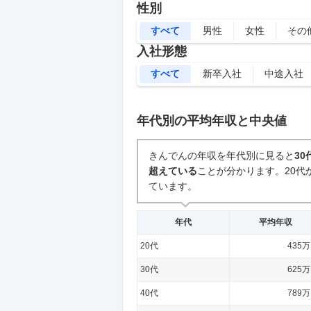
性別
すべて
男性
女性
その
入社形態
すべて
新卒入社
中途入社
年代別の平均年収と中央値
きんでんの年収を年代別に見ると
30
超えている
ことが分かります。
20代
ています。
年代
平均年収
20代
435
30代
625
40代
789