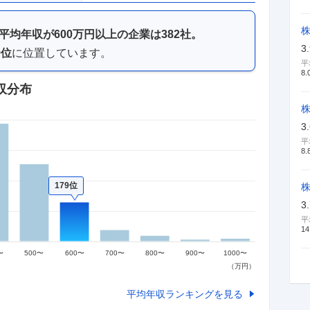
平均年収が
600万円以上
の企業は
382
社。
3
9
位
に位置しています。
平
8.
収分布
3
平
8.
179位
株
3
平
14
平均年収ランキングを見る