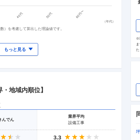
（
年代
）
係数）を考慮して算出した理論値です。
※
ま
もっと見る
た
界
・地域
内順位】
較
業界
平均
きんでん
設備工事
3.3
--