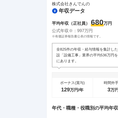
株式会社きんでん
の
年収データ
680
平均年収（正社員）
万円
公式年収※：
997
万円
※有価証券報告書公表の情報です。
全825件の年収・給与情報を集計し
設「設備工事」業界の平均536万円
にあります。
ボーナス(賞与)
時間外
129
3
万円/年
万
年代・職種・役職別の平均年