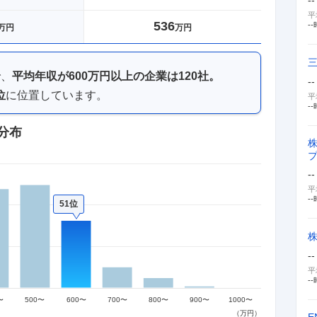
平
536
--
万円
万円
で、
平均年収が
600万円以上
の企業は
120
社。
--
位
に位置しています。
平
--
分布
--
平
--
51位
--
平
--