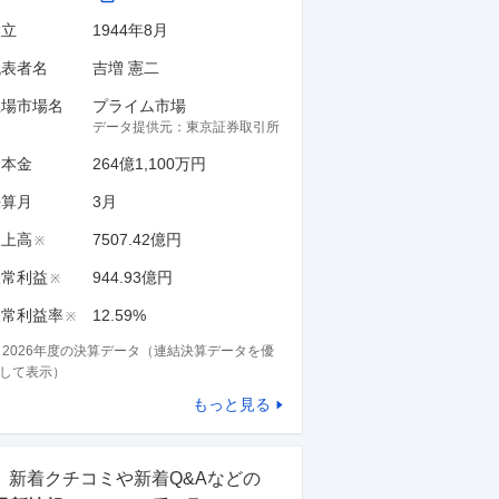
設立
1944年8月
代表者名
吉増 憲二
上場市場名
プライム市場
データ提供元：
東京証券取引所
資本金
264億1,100万円
決算月
3
月
売上高
7507.42億円
※
経常利益
944.93億円
※
経常利益率
12.59%
※
※
2026
年度の決算データ（連結決算データを優
して表示）
もっと見る
新着クチコミや新着Q&Aなどの