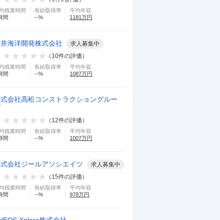
均残業時間
有給取得率
平均年収
時間
--
%
1181
万円
三井海洋開発株式会社
求人募集中
（
10
件の評価）
均残業時間
有給取得率
平均年収
時間
--
%
1087
万円
株式会社高松コンストラクショングルー
プ
（
12
件の評価）
均残業時間
有給取得率
平均年収
時間
--
%
1007
万円
株式会社ジールアソシエイツ
求人募集中
（
15
件の評価）
均残業時間
有給取得率
平均年収
時間
--
%
978
万円