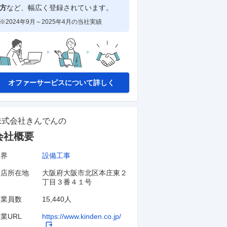
方
など、幅広く登録されています。
※2024年9月～2025年4月の当社実績
オファーサービスについて詳しく
株式会社きんでん
の
会社概要
業界
設備工事
本店所在地
大阪府大阪市北区本庄東２
丁目３番４１号
従業員数
15,440人
業URL
https://www.kinden.co.jp/