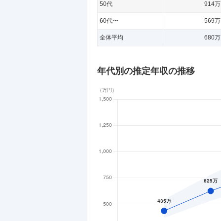
50代
914
60代〜
569
全体平均
680
年代別の推定年収の推移
（
万円
）