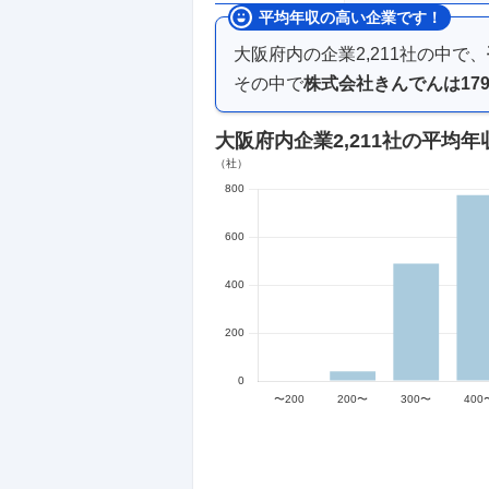
平均年収の高い企業です！
大阪府内
の企業
2,211
社の中で、
その中で
株式会社きんでん
は
17
大阪府内企業
2,211社
の平均年