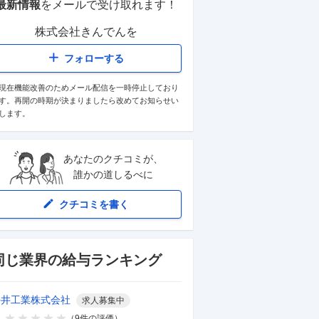
最新情報
をメールで受け取れます！
株式会社きんでん
を
フォローする
現在機能改善のためメール配信を一時停止しており
す。再開の時期が決まりましたら改めてお知らせい
します。
あなたのクチコミが、
誰かの道しるべに
クチコミを書く
同じ業界の給与ランキング
坪井工業株式会社
求人募集中
（
9
件の評価）