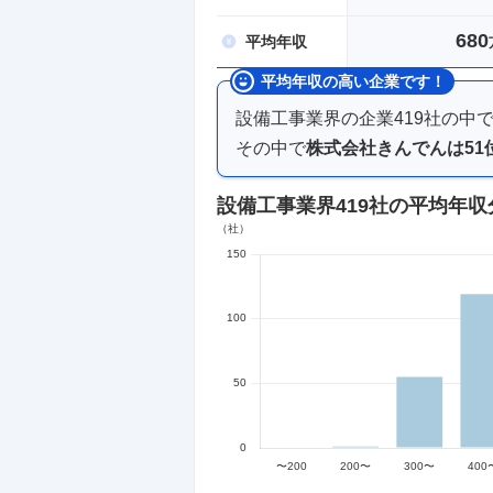
680
平均
年収
平均年収の高い企業です！
設備工事業界
の企業
419
社の中
その中で
株式会社きんでん
は
51
設備工事業界
419社
の平均年収