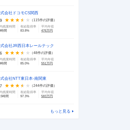
株式会社ドコモCS関西
.9
（
115
件の評価）
均残業時間
有給取得率
平均年収
0
時間
83.8
%
476
万円
株式会社JR西日本レールテック
.6
（
48
件の評価）
均残業時間
有給取得率
平均年収
8
時間
85.0
%
551
万円
式会社NTT東日本-南関東
.7
（
244
件の評価）
均残業時間
有給取得率
平均年収
.5
時間
97.3
%
583
万円
もっと見る