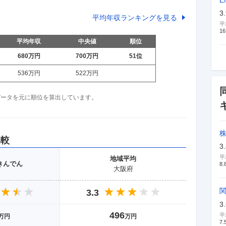
E
3
平均年収ランキングを見る
平
16
平均年収
中央値
順位
680万
円
700万
円
51
位
536万
円
522万
円
収データを元に順位を算出しています。
比較
3
平
地域
平均
きんでん
8.
大阪府
3.3
3
496
平
万円
万円
7.