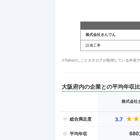
株式会社きんでん
設備工事
※Yahoo!しごとカタログが取得している年
大阪府
内の企業との平均年収
株式会社
3.7
総合
満足度
680
平均
年収