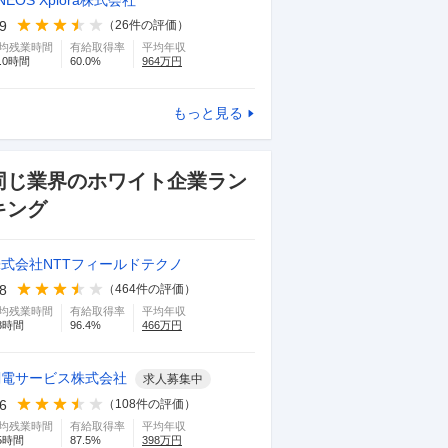
NEOS Xplora株式会社
.9
（
26
件の評価）
均残業時間
有給取得率
平均年収
.0
時間
60.0
%
964
万円
もっと見る
同じ業界のホワイト企業ラン
キング
株式会社NTTフィールドテクノ
.8
（
464
件の評価）
均残業時間
有給取得率
平均年収
8
時間
96.4
%
466
万円
関電サービス株式会社
求人募集中
.6
（
108
件の評価）
均残業時間
有給取得率
平均年収
5
時間
87.5
%
398
万円