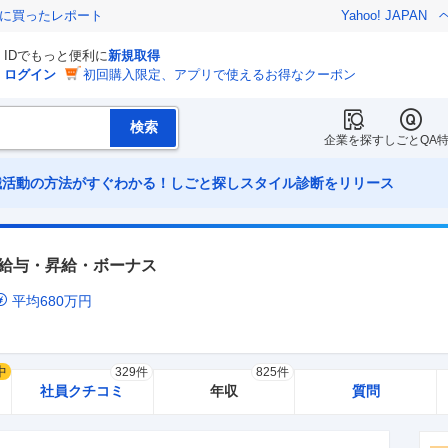
際に買ったレポート
Yahoo! JAPAN
IDでもっと便利に
新規取得
ログイン
初回購入限定、アプリで使えるお得なクーポン
企業を探す
しごとQA
職活動の方法がすぐわかる！しごと探しスタイル診断をリリース
給与・昇給・ボーナス
平均
680
万円
中
329件
825件
社員クチコミ
年収
質問