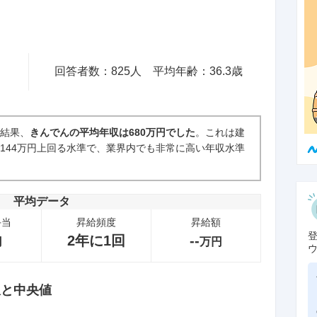
回答者数：
825
人
平均年齢：
36.3
歳
た結果、
きんでんの平均年収は680万円でした
。これは建
を144万円上回る水準で、業界内でも非常に高い年収水準
平均データ
手当
昇給頻度
昇給額
2年に1回
--
円
万円
収と中央値