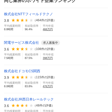
同じ業界のホワイト企業ランキング
株式会社NTTフィールドテクノ
3.8
（
464
件の評価）
平均残業時間
有給取得率
平均年収
8.8
時間
96.4
%
466
万円
関電サービス株式会社
求人募集中
3.6
（
108
件の評価）
平均残業時間
有給取得率
平均年収
7.5
時間
87.5
%
398
万円
株式会社ドコモCS関西
3.9
（
115
件の評価）
平均残業時間
有給取得率
平均年収
8.0
時間
83.8
%
476
万円
株式会社JR西日本レールテック
3.6
（
48
件の評価）
平均残業時間
有給取得率
平均年収