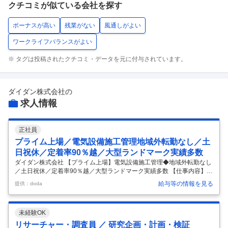
クチコミが似ている会社を探す
ボーナスが高い
残業がない
風通しがよい
ワークライフバランスがよい
※ タグは投稿されたクチコミ・データを元に付与されています。
ダイダン株式会社
の
求人情報
正社員
プライム上場／電気設備施工管理地域外転勤なし／土
日祝休／定着率90％越／大型ランドマーク実績多数
ダイダン株式会社 【プライム上場】電気設備施工管理◆地域外転勤なし
／土日祝休／定着率90％越／大型ランドマーク実績多数 【仕事内容】
【プライム上場】電気設備施工管理◆地域外転勤なし／土日祝休／定着
給与等の情報を見る
提供：doda
率90％越／大型ランドマーク実績多数 【具体的な仕事内容】 ◇有資格
者歓迎◎土日祝休×地域外出張・転勤なし／恵比寿ガーデンプレイスや
羽田空港など“誰もが知る建物の施工実績／平均勤続17年以上・定着率9
未経験OK
0％超／創業120年・東証プライムの安定基盤◇ ■業務概要： 病院・オフ
ィスビル・工場／プラントなど、建物の電気設備施工管理を担当。 工
リサーチャー・調査員 ／ 研究企画・計画・検証