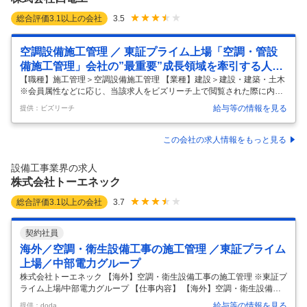
要
…
総合評価
3.1
以上の会社
3.5
空調設備施工管理 ／ 東証プライム上場「空調・管設
備施工管理」会社の”最重要”成長領域を牽引する人材
募集年間休日125日2025年過去最高益四国電力グルー
【職種】施工管理＞空調設備施工管理 【業種】建設＞建設・建築・土木
※会員属性などに応じ、当該求人をビズリーチ上で閲覧された際に内容
プの中核企業全国展開を行う総合設備企業
が異なる場合があります 【採用背景】 〜「空調・管工事」の強化が、会
給与等の情報を見る
提供：ビズリーチ
社の次なる成長エンジン〜 四国電力グループの総合設備企業として、20
25年3月期に過去最高益（営業利益80億円）を達成した当社 。 現在の中
期経営指針では「空調・管工事の強化」を最重要課題の一つに掲げてい
この会社の求人情報をもっと見る
ます。 近年、大型工事が活況であり、弊社では更なる市場シェア拡大・
利益率アップの機会であると考えています。 更なる市場シェア拡大と次
設備工事業界の求人
世代の組織体制構築に向け新しいメンバーを募集する運びとなりました
株式会社トーエネック
…
総合評価
3.1
以上の会社
3.7
契約社員
海外／空調・衛生設備工事の施工管理 ／東証プライム
上場／中部電力グループ
株式会社トーエネック 【海外】空調・衛生設備工事の施工管理 ※東証プ
ライム上場/中部電力グループ 【仕事内容】 【海外】空調・衛生設備工
事の施工管理 ※東証プライム上場/中部電力グループ 【具体的な仕事内
給与等の情報を見る
提供：doda