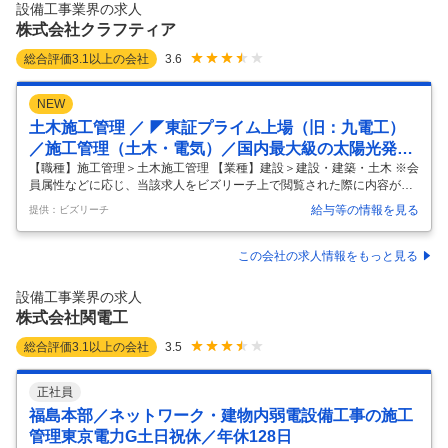
…
設備工事業界の求人
株式会社クラフティア
総合評価
3.1
以上の会社
3.6
NEW
土木施工管理 ／ ◤東証プライム上場（旧：九電工）
／施工管理（土木・電気）／国内最大級の太陽光発電
所建設プロジェクト◢「総合設備業」のリーディング
【職種】施工管理＞土木施工管理 【業種】建設＞建設・建築・土木 ※会
員属性などに応じ、当該求人をビズリーチ上で閲覧された際に内容が異
カンパニー手厚い福利厚生で働きやすい環境をサポー
なる場合があります 【職務概要】 総合設備企業である当社にて、長崎県
ト
給与等の情報を見る
提供：ビズリーチ
宇久島で進行中の国内最大級の太陽光発電所（メガソーラー）建設プロ
ジェクトに従事していただきます。 ご自身の経験や専門性（電気・土
木）に応じて、電気または土木の施工管理業務全般をお任せします。 日
この会社の求人情報をもっと見る
本の再生可能エネルギーの未来を創る、社会貢献性の高い仕事です。
【職務詳細】 ・施工管理: 現場の品質、安全、工程などを管理し、プロ
設備工事業界の求人
ジェクトを円滑に推進するため、現場との調整を行ないます。 ・安全管
株式会社関電工
理: 現
…
総合評価
3.1
以上の会社
3.5
正社員
福島本部／ネットワーク・建物内弱電設備工事の施工
管理東京電力G土日祝休／年休128日