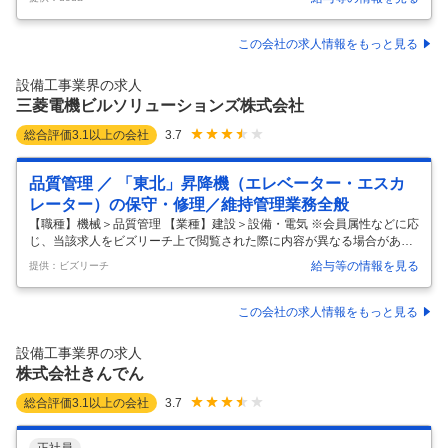
容】 ～電気工事業を手掛ける大手企業/中部電力グループの「総合設備企
業」として、電気・情報通信・空調・電力供給設備の企画・設計・施
工・メンテナンスからエネルギー有効利用提案までを手掛けています～
この会社の求人情報をもっと見る
■職務内容： アジア圏(フィリピン・タイ・中国・台湾・カンボジア・ミ
ャンマー)において、新築の工場・ビル等の現場代理人業務(空調・衛生
設備工事業界の求人
設備施工管理)を担当をいただきます。 ・現在、経済成長が著しいアジ
三菱電機ビルソリューションズ株式会社
…
総合評価
3.1
以上の会社
3.7
品質管理 ／ 「東北」昇降機（エレベーター・エスカ
レーター）の保守・修理／維持管理業務全般
【職種】機械＞品質管理 【業種】建設＞設備・電気 ※会員属性などに応
じ、当該求人をビズリーチ上で閲覧された際に内容が異なる場合があり
ます ■当社について ・プライム上場・三菱電機（株）のグループ企業と
給与等の情報を見る
提供：ビズリーチ
して、数々のビルを管理している会社。 ・昇降機（エレベーター・エス
カレーター）や空調・冷熱機器、セキュリティーシステムや管理システ
ムなど、ビル全体を快適にする「トータルサービス」を提供している会
この会社の求人情報をもっと見る
社。 ・昇降機の管理台数は業界トップクラスシェアの約25万台（国内約
1/3の昇降機）、空調・冷熱設備の管理台数は約40万台、遠隔監視サー
設備工事業界の求人
ビスの契約件数は約2万件を数えるに至り、名実ともにリーディングカ
株式会社きんでん
ンパニ
…
総合評価
3.1
以上の会社
3.7
正社員