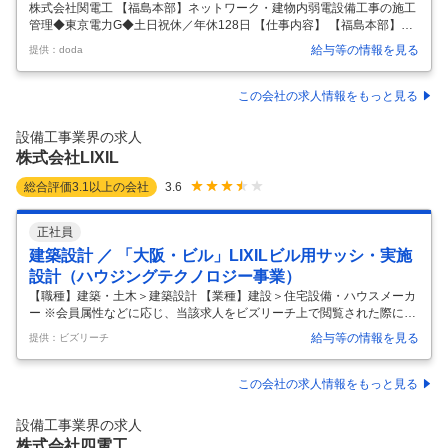
株式会社関電工 【福島本部】ネットワーク・建物内弱電設備工事の施工
管理◆東京電力G◆土日祝休／年休128日 【仕事内容】 【福島本部】ネ
ットワーク・建物内弱電設備工事の施工管理◆東京電力G◆土日祝休／
給与等の情報を見る
提供：doda
年休128日 【具体的な仕事内容】 ～東証プライム上場◎東京電力Gの総
合設備企業／超高層ビルや巨大建造物の電気設備工事の計画からメンテ
ナンス・電力事業・情報通信事業等、幅広く展開／平均勤続19年以上／
この会社の求人情報をもっと見る
完全週休二日制～ 当社の更なる飛躍を目指し、次代の関電工を担う新し
い人材を募集します。各業界のトップクラスのお客様とのお取引が多
設備工事業界の求人
く、今までの経験を活かしながら能力・スキルを高めていける職場で
株式会社LIXIL
す。 ■業
…
総合評価
3.1
以上の会社
3.6
正社員
建築設計 ／ 「大阪・ビル」LIXILビル用サッシ・実施
設計（ハウジングテクノロジー事業）
【職種】建築・土木＞建築設計 【業種】建設＞住宅設備・ハウスメーカ
ー ※会員属性などに応じ、当該求人をビズリーチ上で閲覧された際に内
容が異なる場合があります 「世界中の誰もが願う、豊かで快適な住まい
給与等の情報を見る
提供：ビズリーチ
の実現」 LIXILは日本のものづくりの伝統を礎に、世界をリードする技
術やイノベーションで、 日々の暮らしの課題を解決する高品質な製品を
グローバルに提供しています。 今回はハウジングテクノロジー事業で下
この会社の求人情報をもっと見る
記の新たなメンバーを募集します。 ”地図に残る超高層ビル、タワーマ
ンションから中低層マンション、店舗用建物、工場まで様々な建築やリ
設備工事業界の求人
フォーム物件のビル用サッシやカーテンウォールの実施設計職” ■職務概
株式会社四電工