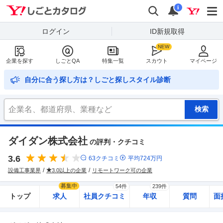
Yahoo!しごとカタログ
検索
通知
i
ログイン
ID新規取得
企業を探す
しごとQA
特集一覧
スカウト
マイページ
自分に合う探し方は？しごと探しスタイル診断
ダイダン株式会社
の評判・クチコミ
3.6
63
クチコミ
平均
724
万円
設備工事業界
3.0以上の企業
リモートワーク可の企業
募集中
54件
239件
トップ
求人
社員クチコミ
年収
質問
面