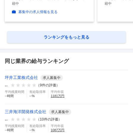
籍中
籍中
募集中の求人情報を見る
ランキングをもっと見る
同じ業界の給与ランキング
坪井工業株式会社
求人募集中
--
（
9
件の評価）
平均残業時間
有給取得率
平均年収
--
時間
--
%
1181
万円
三井海洋開発株式会社
求人募集中
--
（
10
件の評価）
平均残業時間
有給取得率
平均年収
--
時間
--
%
1087
万円