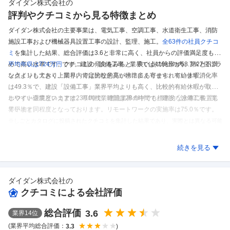
ダイダン株式会社
の
評判やクチコミから見る特徴まとめ
ダイダン株式会社の主要事業は、電気工事、空調工事、水道衛生工事、消防
施設工事および機械器具設置工事の設計、監理、施工。
全63件の
社員クチコ
ミ
を集計した結果、
総合評価は3.6と非常に高く、社員からの評価満足度も極
めて高い水準です。
平均年収は724万円
です。
クチコミの傾向をみると、良い点の比率が58.7％と不満
建設「設備工事」業界では419社の内、第27位にラ
な点よりも大きく上回り、肯定的な意見が特に多く寄せられています。
ンクインしており、業界内では比較的高い水準にあります。
有給休暇消化率
は49.3％で、建設「設備工事」業界平均よりも高く、比較的有給休暇が取得
しやすい環境といえます。
ホワイト企業度スコアは23/100で、建設業界の中でも標準的な水準に位置し
平均残業時間は28.6時間で、建設「設備工事」業
界平均と同程度となっております。
ています。
リモートワークの実施率は75.0％です。
※しごとカタログに投稿されたクチコミを集計した結果であり、実際とは異なる可能
性があります。
ダイダン株式会社
のクチコミを見る
続きを見る
ダイダン株式会社
の
クチコミによる会社評価
総合評価
3.6
業界
14
位
(業界平均総合評価：
)
3.3