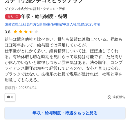
カテゴリ別クチコミピックアップ
ダイダン株式会社の評判・クチコミ・評価
年収・給与制度・待遇
良い点
設備管理
正社員
40代
男性
主任
現職
中途入社
既婚
2025年頃
3.8
給与は競合他社と比べ良い。賞与も業績に連動している。昇給も
ほぼ毎年あって、給与面では満足しているが、

仕事量がとにかく多い。経費精算については、ほぼ通してくれ
る。有給休暇も暇な時期を見計らって取得は可能です。ただ周り
が休んでいないと取得しづらい雰囲気はある。法令順守、コンプ
ライアンス順守の精神で経営しているので、安心と言えば安心。
ブラックではない。技術系の社員で現場が遠ければ、社宅と車を
用意してもらえる。
投稿日：
2025/04/24
0
違反報告
年収・給与制度・待遇
をもっと見る