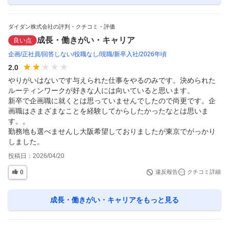
ダイダン株式会社の評判・クチコミ・評価
成長・働きがい・キャリア
良い点
企画
正社員
回答しない
役職なし
現職
新卒入社
2026年頃
2.0
やりがいはないです与えられた仕事をやるのみです。決められた
ルーティンワークが好きな人には向いていると思います。

新卒で企画職に就くとは思っていませんでしたので尚更です。企
画職はさまざまなことを経験してからしたかったなとは思いま
す。。

勤務地も選べませんし大阪希望しておりましたが東京でがっかり
しました。
投稿日：
2026/04/20
0
違反報告
クチコミ詳細
成長・働きがい・キャリア
をもっと見る