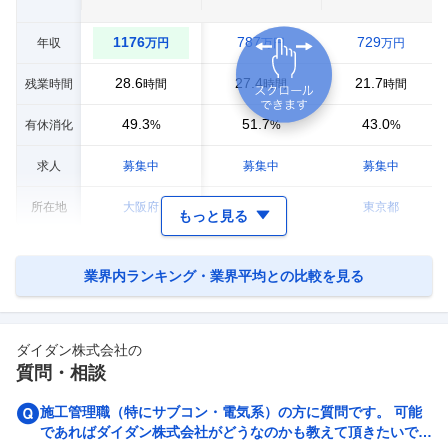
1176
787
729
年収
万円
万円
万円
28.6
27.4
21.7
残業時間
時間
時間
時間
49.3
51.7
43.0
有休消化
%
%
%
求人
募集中
募集中
募集中
所在地
大阪府
愛知県
東京都
もっと見る
業界内ランキング・業界平均との比較を見る
ダイダン株式会社
の
質問・相談
施工管理職（特にサブコン・電気系）の方に質問です。 可能
であればダイダン株式会社がどうなのかも教えて頂きたいで