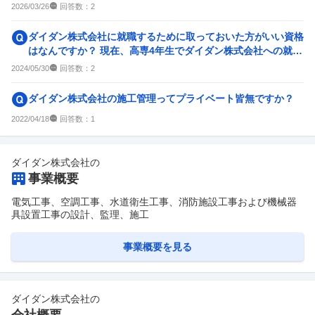
す。 2024年4月か...
回答数：
2026/03/26
2
ダイダン株式会社に就職するために取っておいた方がいい資格
はなんですか？ 現在、高専4年生でダイダン株式会社への就職
を考えています。学...
回答数：
2024/05/30
2
ダイダン株式会社の施工管理ってプライベート皆無ですか？
回答数：
2022/04/18
1
ダイダン株式会社
の
事業概要
電気工事、空調工事、水道衛生工事、消防施設工事および機械器
具設置工事の設計、監理、施工
事業概要を見る
ダイダン株式会社
の
会社概要