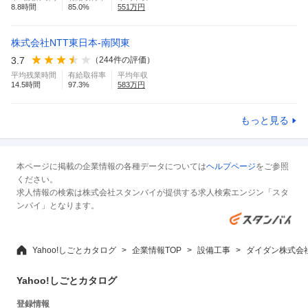
8.8
時間
85.0
%
551
万円
株式会社NTT東日本-南関東
3.7
（
244
件の評価）
平均残業時間
有給取得率
平均年収
14.5
時間
97.3
%
583
万円
もっと見る
本ページに掲載の企業情報の各種データについては
ヘルプページ
をご参照
ください。
求人情報の検索は株式会社スタンバイが提供する求人検索エンジン「スタ
ンバイ」となります。
Yahoo!しごとカタログ
企業情報TOP
設備工事
ダイダン株式会
Yahoo!しごとカタログ
登録情報