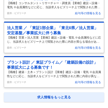
程・安全・品質・コスト管理、協力会社との調整、試運転まで一連の業
【職種】コンサルタント＞リサーチャー・調査員 【業種】建設＞設備・
務
…
電気 ※会員属性などに応じ、当該求人をビズリーチ上で閲覧された際に
内容が異なる場合があります ・建築設備に関わる研究開発部門です．こ
給与等の情報を見る
提供：ビズリーチ
れからの建築設備に必要な技術を模索し，研究すべきテーマを立案・企
画して，研究を計画・検証する職種です． ・例えば，オフィスビルや工
場，病院という施設向けの省エネで快適な設備や，感染拡大を起こしに
法人営業 ／ 「東証1部企業」「東北6県／法人営業」
くい空調換気システムなどをどのように実現していくかなど
…
安定基盤／事業拡大に伴う募集
【職種】営業＞法人営業 【業種】建設＞設備・電気 ※会員属性などに応
じ、当該求人をビズリーチ上で閲覧された際に内容が異なる場合があり
ます 【会社概要】 当社は、1903年（明治36年）の創業から、「光と空
給与等の情報を見る
提供：ビズリーチ
気と水のちからで、より良い地球環境と社会の発展に貢献する」という
理念の下、電気・空調・給排水衛生の技術で建物にいのちを吹き込んで
きました。 これからも、社会や環境の変化に合わせながら建物を利用す
プラント設計 ／ 東証プライム／「建築設備の設計」
る人々に安全・安心・快適を届けていきます。 【業務内容】 ・法人営業
【業務詳細】 ・電気・空調・衛生設備工事の施主やゼネコン等への営業
事業拡大による募集です！
※ご経験に応じてお任せする内容を決定いたしますので詳しくは面談/
…
【職種】建築・土木＞プラント設計 【業種】建設＞設備・電気 ※会員属
性などに応じ、当該求人をビズリーチ上で閲覧された際に内容が異なる
場合があります 【会社概要】 1903年（明治36年）の創業から、「光と
給与等の情報を見る
提供：ビズリーチ
空気と水のちからで、より良い地球環境と社会の発展に貢献する」とい
う理念の下、電気・空調・給排水衛生の技術で建物にいのちを吹き込ん
できました。 これからも、社会や環境の変化に合わせながら建物を利用
する人々に安全・安心・快適を届けていきます。 【業務内容】 建築設備
求人情報をもっと見る
（電気・空調・衛生）の設計職 【業務詳細】 病院やオフィスビル、工
場/プラントなどの電気・空調・衛生設備の設計・積算 ※ご経験に応じて