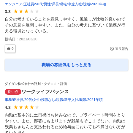
エンジニア
正社員
50代
男性
課長
現職
中途入社
既婚
2021年頃
3.3
自分の考えていることを意見しやすく、風通しが比較的良いので
その意見を展開しやすい。また、自分の考えに基づいて業務が行
える環境となっている。
投稿日：
2021/03/20
0
違反報告
職場の雰囲気
をもっと見る
ダイダン株式会社の評判・クチコミ・評価
ワークライフバランス
良い点
事務
正社員
20代
女性
役職なし
現職
新卒入社
既婚
2021年頃
4.3
内勤は基本的に土日祝はお休みなので、プライベート時間をとり
やすい。また、部署にもよりますが残業もそこまでない。内勤は
残業もきちんと支払われるため給与面においても不満はない方が
多いと思う。