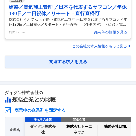
姫路／電気施工管理 ／日本を代表するサブコン／年休
130日／土日祝休／リモート・直行直帰可
株式会社きんでん ＜姫路＞電気施工管理 ※日本を代表するサブコン／年
休130日／土日祝休／リモート・直行直帰可 【仕事内容】 ＜姫路＞電気
施工管理 ※日本を代表するサブコン／年休130日／土日祝休／リモー
給与等の情報を見る
提供：doda
ト・直行直帰可 【具体的な仕事内容】 【プライム上場／午後8時にPCシ
ャットダウン・リモート会議・直行直帰可能等、働き方改革中／超高層
ビルや巨大建造物の電気設備工事の計画からメンテナンス・電力事業・
この会社の求人情報をもっと見る
情報通信事業等、幅広く展開～】 ■採用背景： 「エネルギー」「環境」
「情報」を三本柱とし、真の総合設備業を目指す中、組織の強化・成長
に取り組んでおり、新たに人材を増員募集します。 これまでのご経験を
関連する求人を見る
…
ダイダン株式会社
の
類似企業との比較
表示中の企業列を固定する
表示中の企業
類似企業
ダイダン株式会
株式会社トーエ
株式会社LIXIL
企業名
社
ネック