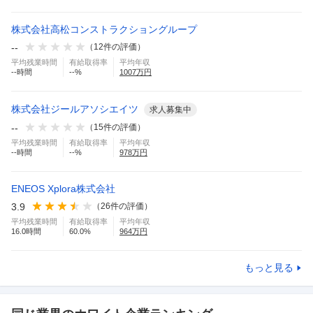
株式会社高松コンストラクショングループ
--
（
12
件の評価）
平均残業時間
有給取得率
平均年収
--
時間
--
%
1007
万円
株式会社ジールアソシエイツ
求人募集中
--
（
15
件の評価）
平均残業時間
有給取得率
平均年収
--
時間
--
%
978
万円
ENEOS Xplora株式会社
3.9
（
26
件の評価）
平均残業時間
有給取得率
平均年収
16.0
時間
60.0
%
964
万円
もっと見る