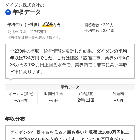
ダイダン株式会社
の
副業
テレワーク・リモートワーク
年収データ
0件
4
件
人事・評価制度
入社理由・入社後ギャップ
724
平均年収（正社員）
万円
回答者数：
239
人
3
件
0件
平均年齢：
38.4
歳
公式年収※：
1176
万円
企業の選考に関するクチコミ
※有価証券報告書公表の情報です。
中途採用面接・選考
新卒採用面接・選考
全239件の年収・給与情報を集計した結果、
ダイダンの平均
0件
8
件
年収は724万円でした
。これは建設「設備工事」業界の平均5
36万円を188万円上回る水準で、業界内でも非常に高い年収
水準にあります。
平均データ
ボーナス(賞与)
時間外手当
昇給頻度
昇給額
--
--
2年に1回
--
万円/年
万円
万円
年収分布
ダイダンの年収分布を見ると
最も多い年収帯は1000万円以上
で、全体の22.6％を占めています
。次いで500万円台が15.