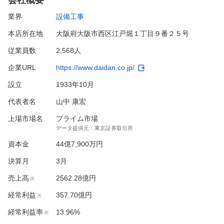
業界
設備工事
本店所在地
大阪府大阪市西区江戸堀１丁目９番２５号
従業員数
2,568人
企業URL
https://www.daidan.co.jp/
設立
1933年10月
代表者名
山中 康宏
上場市場名
プライム市場
データ提供元：
東京証券取引所
資本金
44億7,900万円
決算月
3
月
売上高
2562.28億円
※
経常利益
357.70億円
※
経常利益率
13.96%
※