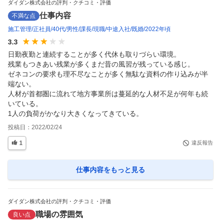
ダイダン株式会社の評判・クチコミ・評価
仕事内容
不満な点
施工管理
正社員
40代
男性
課長
現職
中途入社
既婚
2022年頃
3.3
日勤夜勤と連続することが多く代休も取りづらい環境。

残業もつきあい残業が多くまだ昔の風習が残っている感じ。

ゼネコンの要求も理不尽なことが多く無駄な資料の作り込みが半
端ない。

人材が首都圏に流れて地方事業所は蔓延的な人材不足が何年も続
いている。

1人の負荷がかなり大きくなってきている。
投稿日：
2022/02/24
1
違反報告
仕事内容
をもっと見る
ダイダン株式会社の評判・クチコミ・評価
職場の雰囲気
良い点