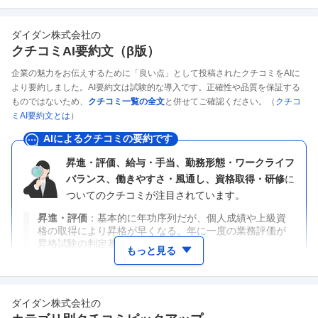
ダイダン株式会社
の
クチコミAI要約文（β版）
企業の魅力をお伝えするために「良い点」として投稿されたクチコミをAIに
より要約しました。AI要約文は試験的な導入です。正確性や品質を保証する
ものではないため、
クチコミ一覧の全文
と併せてご確認ください。（
クチコ
ミAI要約文とは
）
AIによるクチコミの要約です
昇進・評価、給与・手当、勤務形態・ワークライフ
バランス、働きやすさ・風通し、資格取得・研修
に
ついてのクチコミが注目されています。
昇進・評価
基本的に年功序列だが、個人成績や上級資
格の取得により昇格が早くなる。年に一度の業務評価が
昇格試験の判定基準となる。
もっと見る
ダイダン株式会社
の