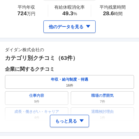
平均年収
有給休暇消化率
平均残業時間
724
49.3
28.6
万円
%
時間
他のデータを見る
ダイダン株式会社
の
カテゴリ別クチコミ（
63
件）
企業に関するクチコミ
年収・給与制度・待遇
16
件
仕事内容
職場の雰囲気
9
件
7
件
成長・働きがい・キャリア
退職検討理由
4
件
1
件
もっと見る
ワークライフバランス
女性の活躍・働きやすさ
4
件
6
件