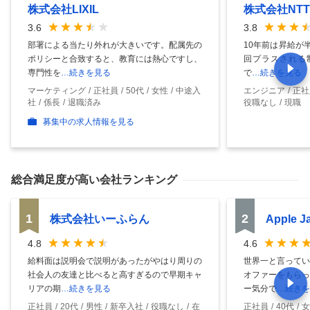
株式会社LIXIL
株式会社NT
3.6
3.8
部署による当たり外れが大きいです。配属先の
10年前は昇給が
ポリシーと合致すると、教育には熱心ですし、
回プラスされる制
専門性を
…続きを見る
で
…続きを見る
マーケティング
正社員
50代
女性
中途入
エンジニア
正社
社
係長
退職済み
役職なし
現職
募集中の求人情報を見る
総合満足度
が高い会社ランキング
1
2
株式会社いーふらん
Apple 
4.8
4.6
給料面は説明会で説明があったがやはり周りの
世界一と言ってい
社会人の友達と比べると高すぎるので早期キャ
オファーをもらっ
リアの期
…続きを見る
ー気分で
…続きを
正社員
20代
男性
新卒入社
役職なし
在
正社員
40代
女