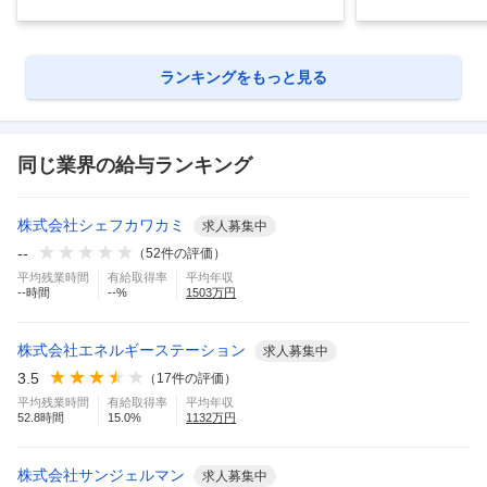
ランキングをもっと見る
同じ業界の給与ランキング
株式会社シェフカワカミ
求人募集中
--
（
52
件の評価）
平均残業時間
有給取得率
平均年収
--
時間
--
%
1503
万円
株式会社エネルギーステーション
求人募集中
3.5
（
17
件の評価）
平均残業時間
有給取得率
平均年収
52.8
時間
15.0
%
1132
万円
株式会社サンジェルマン
求人募集中