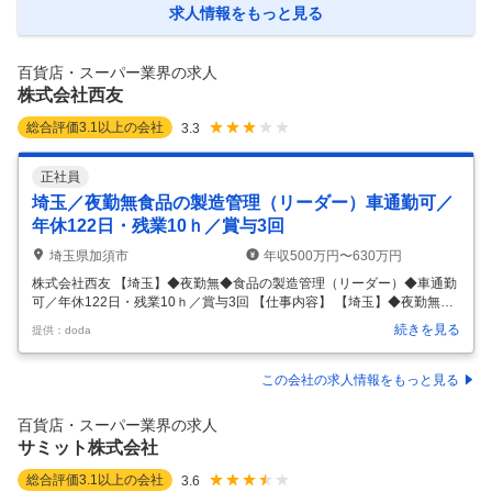
を増しています。 イオン東北は環境変化に対応するため、店舗、商品、
求人情報をもっと見る
人材といった、経営資源やノウハウを進化させ、シナジーを創出するこ
とで、お客さまへ便利で豊かな暮らしをご提供いたします。 【業務内容
について】
…
百貨店・スーパー業界の求人
株式会社西友
総合評価
3.1
以上の会社
3.3
正社員
埼玉／夜勤無食品の製造管理（リーダー）車通勤可／
年休122日・残業10ｈ／賞与3回
埼玉県加須市
年収500万円〜630万円
株式会社西友 【埼玉】◆夜勤無◆食品の製造管理（リーダー）◆車通勤
可／年休122日・残業10ｈ／賞与3回 【仕事内容】 【埼玉】◆夜勤無◆
食品の製造管理（リーダー）◆車通勤可／年休122日・残業10ｈ／賞与3
続きを見る
提供：doda
回 【具体的な仕事内容】 【加須もしくは川越での勤務／製造企画・品質
管理部門等へのキャリアパス有／全国に240店舗以上を展開し、長年に
わたり地域の暮らしを支えてきた総合スーパーのパイオニア】 ■職務内
この会社の求人情報をもっと見る
容： 西友店舗で販売する惣菜を製造するセントラルキッチン（CK）に
おいて、包装・調理等の担当ラインのマネジメントを行い、CK運営と管
百貨店・スーパー業界の求人
理の実行をサポートするポジションです。 お客様に美味しくて安
…
サミット株式会社
総合評価
3.1
以上の会社
3.6