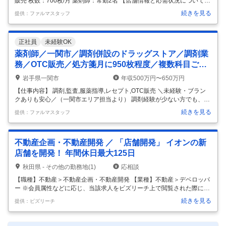
販売 枚数：700枚/月 薬剤師：常勤2名 【店舗情報と応需状況について】
■酒田駅から車で15分ほどの大型商業施設内に位置しており、周辺には
続きを見る
提供：ファルマスタッフ
総合病院や飲食店も多く生活環境が非常に充実しています。 ■処方箋は
近隣の医療機関を含む面応需がメインとなっており、月間約700枚の処
方箋を丁寧かつ迅速に受け付けている店舗です。 ■1日あたりの応需枚数
正社員
未経験OK
は20枚から30枚程度とゆとりがあり、患者様一人ひとりと向き合いなが
らじっくり丁寧な対応が可能です。 【法人特徴について】 ■国内最大級
薬剤師／一関市／調剤併設のドラッグストア／調剤業
の小売業グループに属する安定企業であり、ショ
…
務／OTC販売／処方箋月に950枚程度／複数科目ご対
応いただけます／年間休日120日以上／長期休暇も取
岩手県一関市
年収500万円〜650万円
得可能！ イオン東北株式会社／イオン一関店
【仕事内容】 調剤,監査,服薬指導,レセプト,OTC販売 ＼未経験・ブラン
クありも安心／（一関市エリア担当より） 調剤経験が少ない方でも、
個々のスキルに合わせた研修プログラムを用意しています。サポート体
続きを見る
提供：ファルマスタッフ
制が整っているので、まずは相談から一歩踏み出してみませんか。 【店
舗情報と応需状況について】 ■最寄り駅から車で10分ほどの場所に位置
している、利便性の高い大型ショッピングセンター内にある調剤薬局で
不動産企画・不動産開発 ／ 「店舗開発」 イオンの新
す。 ■処方箋は面応需で総合科目を取り扱っており、月間でおよそ900
枚から950枚程度の枚数を安定して応需しています。 ■現在は常勤2名に
店舗を開発！ 年間休日最大125日
加えてパートと派遣各1名の計4名体制で、協力しながら日々の業
…
秋田県 - その他の勤務地(1)
応相談
【職種】不動産＞不動産企画・不動産開発 【業種】不動産＞デベロッパ
ー ※会員属性などに応じ、当該求人をビズリーチ上で閲覧された際に内
容が異なる場合があります 【当社について】 イオン東北は、お客さまの
続きを見る
提供：ビズリーチ
生活全般を支える多様な業態と衣食住の総合的な品揃えで、お客さまに
より豊かで便利な暮らしを提供し続け、東北エリアに最も貢献する企業
になることを目指していきます。 東北の暮らしを取り巻く環境は厳しさ