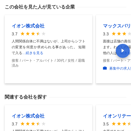
この会社を見た人が見ている企業
イオン株式会社
マックスバリ
3.7
3.3
人間関係自体に不満はないが、上司からシフト
面接は店舗の責任
の変更を何度か求められる事があった。 短期
ます。わたしの場
で入る
…続きを見る
他の人は
…続きを
接客
パート・アルバイト
30代
女性
退職
接客
パート・ア
済み
募集中の求人
関連する会社を探す
イオン株式会社
イオンリテー
3.7
3.5