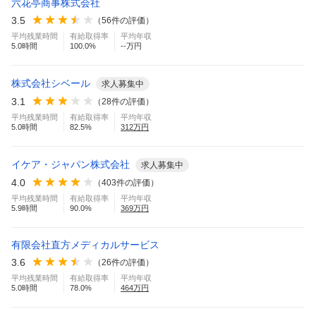
六花亭商事株式会社
3.5
（
56
件の評価）
平均残業時間
有給取得率
平均年収
5.0
時間
100.0
%
--万円
株式会社シベール
求人募集中
3.1
（
28
件の評価）
平均残業時間
有給取得率
平均年収
5.0
時間
82.5
%
312
万円
イケア・ジャパン株式会社
求人募集中
4.0
（
403
件の評価）
平均残業時間
有給取得率
平均年収
5.9
時間
90.0
%
369
万円
有限会社直方メディカルサービス
3.6
（
26
件の評価）
平均残業時間
有給取得率
平均年収
5.0
時間
78.0
%
464
万円