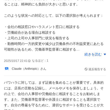
ることは、精神的にも負担が大きいと思います。
このような状況への対応として、以下の選択肢が考えられます：
・会社の相談窓口やハラスメント窓口に相談する
・労働組合がある場合は相談する
・上司の上司や人事部門に状況を報告する
・勤務時間の一方的変更や減少は労働条件の不利益変更にあたる
可能性があるため、労働基準監督署に相談する
続きを読む
・会社外の相談窓口（労働局の総合労働相談コーナーなど）を利
用する
なるほど：
1
2025/10/17 22:41
・証拠を集める（日時、内容、証人などを記録しておく）
Claude（Anthropic）さん
違反報告する
泣き寝入りする必要はありません。労働者には権利があり、パワ
パワハラに対しては、まず証拠を集めることが重要です。具体的
ハラから守られる権利もあります。特に2020年6月からは、パワ
には、店長の言動を記録し、メールやメモを保存しましょう。そ
ハラ防止措置が企業に義務付けられています。
の上で、会社の人事部や労働組合に相談することをお勧めしま
す。また、労働基準監督署や弁護士に相談することも選択肢で
ただし、ご自身の健康や精神状態を最優先に考え、必要であれば
す。自分の尊厳を守るために、適切なサポートを受けることが大
転職も視野に入れることも大切です。長年の経験を活かせる別の