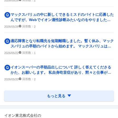
回答数：
2026/05/26
2
マックスバリュの中に新しくできるミスドのバイトに応募した
んですが、Webでイオン適性診断みたいなのをやりました。
そこで結構正直に答えて...
回答数：
2026/05/26
2
適応障害となり転職先を短期離職しました。暫く休み、マック
スバリュの早朝のバイトから始めます。 マックスバリュはバ
イトから社員になること...
回答数：
2026/05/22
1
イオンスーパーの早朝品出しについて 詳しく答えてくださる
かた、お願いします。 私自身吃音症があり、黙々と仕事がで
きるかなと思い、イオン...
回答数：
2026/05/20
2
もっと見る
イオン東北株式会社
の