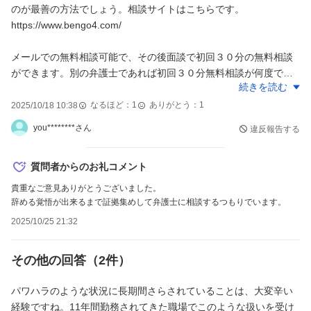
のが最善の方法でしょう。相談サイトはこちらです。
https://www.bengo4.com/
メールでの無料相談可能で、その後面談で初回３０分の無料相談
ができます。別の弁護士であれば初回３０分無料相談が何度でも
続きを読む
できます。
なるほど：
1
ありがとう：
1
2025/10/18 10:38
弁護士の中には法外な慰謝料請求金額を提示し契約させようとす
you********さん
違反報告する
る不届きものもいるので注意してください。多数の方と相談し同
じような回答を話してくれる弁護士が信頼できるでしょう。
質問者からのお礼コメント
慰謝料は会社が支払うので、加害者の方、会社へ損害を与えたと
貴重なご意見ありがとうございました。
して、降格、異動、解雇させられるかも知れません。
2025/10/25 21:32
パワハラ会社をネット検索で見つけました。知恵袋閲覧の方々に
も十分気をつけていただきたいと思います。
その他の回答（
2
件）
https://ikura.2ch.sc/test/read.cgi/qa/1424956198/l50
パワハラのような状況に長期間さらされていることは、大変辛い
経験ですね。11年間勤務されてきた職場でこのような扱いを受け