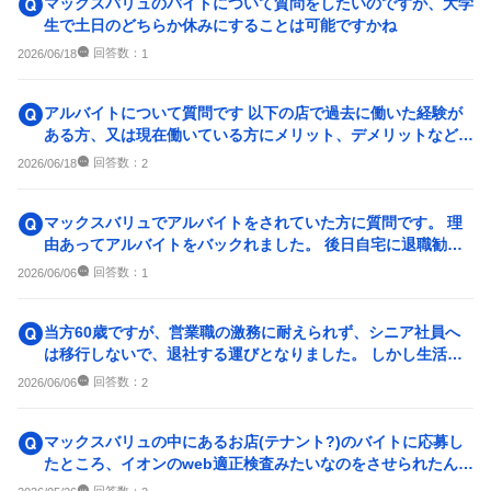
マックスバリュのバイトについて質問をしたいのですが、大学
生で土日のどちらか休みにすることは可能ですかね
回答数：
2026/06/18
1
アルバイトについて質問です 以下の店で過去に働いた経験が
ある方、又は現在働いている方にメリット、デメリットなどを
教えて欲しいです ...
回答数：
2026/06/18
2
マックスバリュでアルバイトをされていた方に質問です。 理
由あってアルバイトをバックれました。 後日自宅に退職勧告
書が届き、就業規則1...
回答数：
2026/06/06
1
当方60歳ですが、営業職の激務に耐えられず、シニア社員へ
は移行しないで、退社する運びとなりました。 しかし生活の
ため、65歳年金の支給...
回答数：
2026/06/06
2
マックスバリュの中にあるお店(テナント?)のバイトに応募し
たところ、イオンのweb適正検査みたいなのをさせられたんで
すが、合否に関係あ...