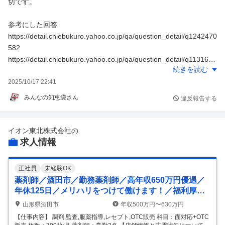
切です。
職場を探すことも一つの選択肢です。
参考にした回答
何よりもご自身を大切にしてください。一人で抱え込まず、信頼
https://detail.chiebukuro.yahoo.co.jp/qa/question_detail/q1242470
できる人や専門機関に相談することをお勧めします。
582
https://detail.chiebukuro.yahoo.co.jp/qa/question_detail/q1131622
※この回答は生成AIで作成したものであり、最新の情報や完全な
続きを読む
4941
正確性等を保証するものではありません。
https://detail.chiebukuro.yahoo.co.jp/qa/question_detail/q1132059
2025/10/17 22:41
0441
みんなの知恵袋さん
違反報告する
https://detail.chiebukuro.yahoo.co.jp/qa/question_detail/q1230380
8257
イオン東北株式会社
の
※この回答は生成AIで作成したものであり、最新の情報や完全な
求人情報
正確性等を保証するものではありません。
正社員
未経験OK
薬剤師／酒田市／勤務薬剤師／高年収650万円優遇／
年休125日／メリハリをつけて働けます！／福利厚
生・教育制度も充実しています イオン東北株式会社／
山形県酒田市
年収500万円〜630万円
イオン酒田南店
【仕事内容】 調剤,監査,服薬指導,レセプト,OTC販売 科目：面対応+OTC