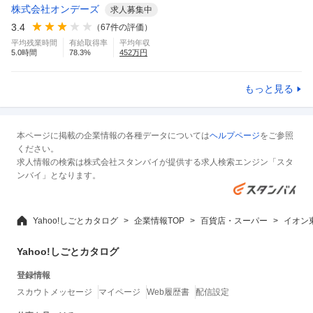
株式会社オンデーズ
求人募集中
3.4
（
67
件の評価）
平均残業時間
有給取得率
平均年収
5.0
時間
78.3
%
452
万円
もっと見る
本ページに掲載の企業情報の各種データについては
ヘルプページ
をご参照
ください。
求人情報の検索は株式会社スタンバイが提供する求人検索エンジン「スタ
ンバイ」となります。
Yahoo!しごとカタログ
企業情報TOP
百貨店・スーパー
イオン
Yahoo!しごとカタログ
登録情報
スカウトメッセージ
マイページ
Web履歴書
配信設定