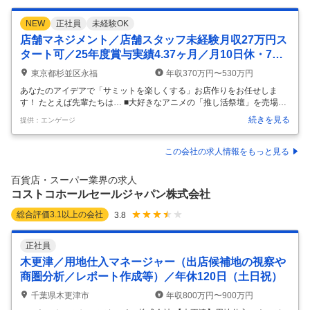
NEW
正社員
未経験OK
店舗マネジメント／店舗スタッフ未経験月収27万円ス
タート可／25年度賞与実績4.37ヶ月／月10日休・7連
休年2回
東京都杉並区永福
年収370万円〜530万円
あなたのアイデアで「サミットを楽しくする」お店作りをお任せしま
す！ たとえば先輩たちは… ■大好きなアニメの「推し活祭壇」を売場に
作ってSNSでバズらせたり ■DJ風の面白い店内放送でお客様を楽しませ
続きを見る
提供：エンゲージ
たり 単なる品出しやレジ、数値管理だけでなく、あなたの個性を活かせ
る環境です！ ＼住友商事グループの安定基盤×高成長企業の一員へ／
【まずは研修からスタート！】 お客様に喜ばれる売場づくりや接客等の
この会社の求人情報をもっと見る
店舗業務からお任せします。 基本業務に慣れた後は、計画や教育、数値
管理等部門運営全般に携わり、希望や適性に応じた幅広い経験とスキル
百貨店・スーパー業界の求人
を身に着け成長できます。 ■1年半かけてしっかり教育いたします！■ 入
コストコホールセールジャパン株式会社
社
…
総合評価
3.1
以上の会社
3.8
正社員
木更津／用地仕入マネージャー（出店候補地の視察や
商圏分析／レポート作成等）／年休120日（土日祝）
千葉県木更津市
年収800万円〜900万円