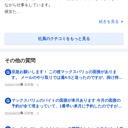
ながら仕事をしています｡

彼女た...
続きを見る
社員のクチコミをもっと見る
その他の質問
至急お願いします！ この後マックスバリュの面接がありま
す。 メールのやり取りでは週4-5と送ったのですが、掛け持ち
しようと考えているの...
回答数：
2026/07/09
1
マックスバリュのバイトの面接が来月あります 今月の面接の
予約が全て埋まっていて、1番早い来月に予約したのですが、
面接は1対1ですか？ また
回答数：
2026/06/20
2