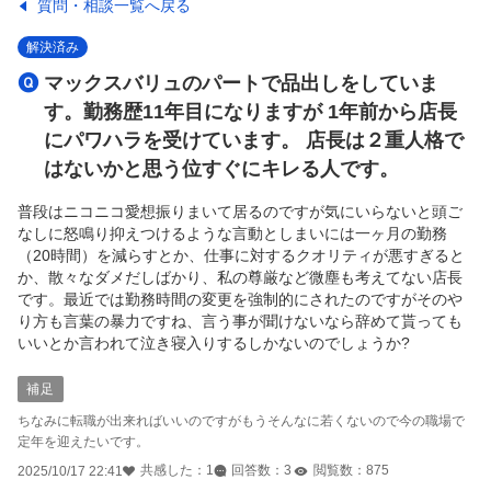
質問・相談一覧へ戻る
解決済み
マックスバリュのパートで品出しをしていま
す。勤務歴11年目になりますが 1年前から店長
にパワハラを受けています。 店長は２重人格で
はないかと思う位すぐにキレる人です。
普段はニコニコ愛想振りまいて居るのですが気にいらないと頭ご
なしに怒鳴り抑えつけるような言動としまいには一ヶ月の勤務
（20時間）を減らすとか、仕事に対するクオリティが悪すぎると
か、散々なダメだしばかり、私の尊厳など微塵も考えてない店長
です。最近では勤務時間の変更を強制的にされたのですがそのや
り方も言葉の暴力ですね、言う事が聞けないなら辞めて貰っても
いいとか言われて泣き寝入りするしかないのでしょうか?
補足
ちなみに転職が出来ればいいのですがもうそんなに若くないので今の職場で
定年を迎えたいです。
共感した：
1
回答数：
3
閲覧数：
875
2025/10/17 22:41