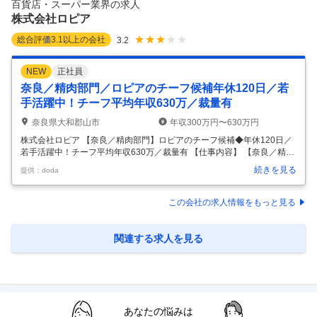
百貨店・スーパー業界の求人
2,500円-310,500円 【その他手当
…
株式会社ロピア
総合評価
3.1
以上の会社
3.2
NEW
正社員
奈良／精肉部門／ロピアのチーフ候補年休120日／若
手活躍中！チーフ平均年収630万／裁量有
奈良県大和郡山市
年収300万円〜630万円
株式会社ロピア 【奈良／精肉部門】ロピアのチーフ候補◆年休120日／
若手活躍中！チーフ平均年収630万／裁量有 【仕事内容】 【奈良／精肉
部門】ロピアのチーフ候補◆年休120日／若手活躍中！チーフ平均年収6
続きを見る
提供：doda
30万／裁量有 【具体的な仕事内容】 ～食のプロとして、自らの手で
「店」を創り上げる醍醐味を味わいませんか？精肉専門店を原点とする
ロピアでは、現場に絶大な裁量があります◎仕入れから商品開発、価格
この会社の求人情報をもっと見る
設定まで、あなたの専門性とこだわりを存分に発揮し、地域一番店を目
指せる環境です！～ ■仕事内容 精肉部門のチーフ候補として、店舗運営
の全権を担っていただきます。 ・全国各地や海外からの直接仕入れ ・地
関連する求人を見る
…
あなたの悩みは