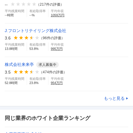
--
（
217
件の評価）
平均残業時間
有給取得率
平均年収
--
時間
--
%
1059
万円
J.フロントリテイリング株式会社
3.6
（
96
件の評価）
平均残業時間
有給取得率
平均年収
13.8
時間
53.8
%
995
万円
株式会社来来亭
求人募集中
3.5
（
474
件の評価）
平均残業時間
有給取得率
平均年収
52.8
時間
23.8
%
954
万円
もっと見る
同じ業界のホワイト企業ランキング