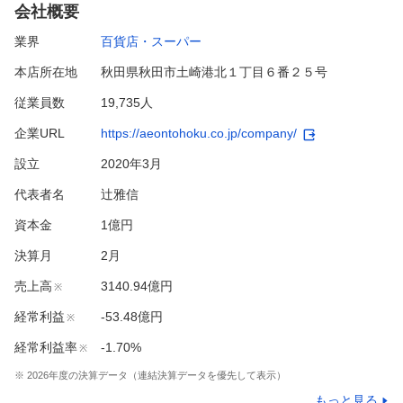
会社概要
業界
百貨店・スーパー
本店所在地
秋田県秋田市土崎港北１丁目６番２５号
従業員数
19,735人
企業URL
https://aeontohoku.co.jp/company/
設立
2020年3月
代表者名
辻雅信
資本金
1億円
決算月
2
月
売上高
3140.94億円
※
経常利益
-53.48億円
※
経常利益率
-1.70%
※
※
2026
年度の決算データ（連結決算データを優先して表示）
もっと見る