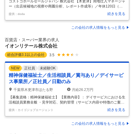
コストコホールセールジャパン 株式会社 【木更津】用地仕入マネージャ
ー（出店候補地の視察や商圏分析、レポート作成等）／年休120日（土
日祝） 【仕事内容】 【木更津】用地仕入マネージャー（出店候補地の視
続きを見る
提供：doda
察や商圏分析、レポート作成等）／年休120日（土日祝） 【具体的な仕
事内容】 ～＜木更津本社＞世界に広がるコストコの新規出店に携わる／
地域経済や雇用に影響を与えるプロジェクトに挑戦～ ■業務概要： 不動
この会社の求人情報をもっと見る
産部のマネージャーとして、新倉庫店の出店に向けた用地仕入れ（敷地
面積15000坪以上）を担当することがミッションです。 具体的には、以
百貨店・スーパー業界の求人
下のような仕事をご担当いただきます。目標を達成するために、日本
…
イオンリテール株式会社
総合評価
3.1
以上の会社
3.5
NEW
正社員
未経験OK
精神保健福祉士／生活相談員／賞与あり／デイサービ
ス事業所／正社員／日勤のみ
千葉県木更津市ほたる野
月給26.2万円
【募集資格：精神保健福祉士】 【業務内容】： デイサービスにおける生
活相談員業務全般 ・見学対応、契約管理（サービス内容や特徴のご案
内、契約業務） ・通通介護計画作成（ケアプランに基づく通所介護計画
続きを見る
提供：カイゴジョブエージェント
書の作成） ・サービス担当者会議（会議に出席、適切な通所介護計画に
修正） ・営業活動（居宅介護支援事業所への営業活動、状況報告） ※現
在の募集状況を確認するには、「応募する」ボタンから※ 【施設形
この会社の求人情報をもっと見る
態】： デイサービス事業所 【雇用形態】： 常勤 【募集職種】： 生活相
談員 【給与情報】： 【月給】262,500円-310,500円 [内訳] ・基本給 26