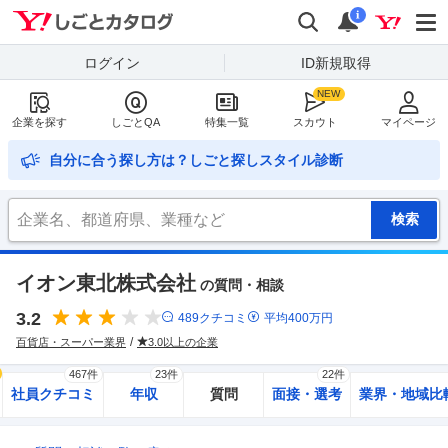
Yahoo!しごとカタログ
検索
通知
i
ログイン
ID新規取得
企業を探す
しごとQA
特集一覧
スカウト
マイページ
自分に合う探し方は？しごと探しスタイル診断
イオン東北株式会社
の質問・相談
3.2
489
クチコミ
平均
400
万円
百貨店・スーパー業界
3.0以上の企業
467件
23件
22件
社員クチコミ
年収
質問
面接・選考
業界・地域比