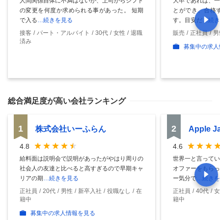
人間関係自体に不満はないが、上司からシフト
大卒であれば、一
の変更を何度か求められる事があった。 短期
とができ、合格
で入る
…続きを見る
す。目安だ
…続き
接客
パート・アルバイト
30代
女性
退職
販売
正社員
男
済み
募集中の求人
総合満足度
が高い会社ランキング
1
2
株式会社いーふらん
Apple 
4.8
4.6
給料面は説明会で説明があったがやはり周りの
世界一と言ってい
社会人の友達と比べると高すぎるので早期キャ
オファーをもらっ
リアの期
…続きを見る
ー気分で
…続きを
正社員
20代
男性
新卒入社
役職なし
在
正社員
40代
女
籍中
籍中
募集中の求人情報を見る