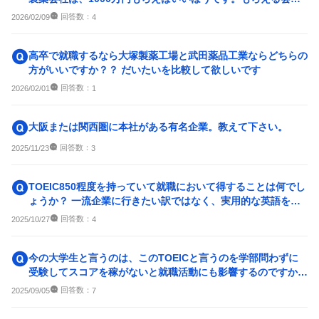
は、キーエンスで、倍...
回答数：
2026/02/09
4
高卒で就職するなら大塚製薬工場と武田薬品工業ならどちらの
方がいいですか？？ だいたいを比較して欲しいです
回答数：
2026/02/01
1
大阪または関西圏に本社がある有名企業。教えて下さい。
回答数：
2025/11/23
3
TOEIC850程度を持っていて就職において得することは何でし
ょうか？ 一流企業に行きたい訳ではなく、実用的な英語を身
につけたいです。...
回答数：
2025/10/27
4
今の大学生と言うのは、このTOEICと言うのを学部問わずに
受験してスコアを稼がないと就職活動にも影響するのですか？
僕の甥っ子（妹の息...
回答数：
2025/09/05
7