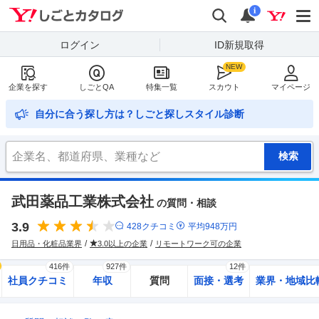
Yahoo!しごとカタログ
検索
通知
i
ログイン
ID新規取得
企業を探す
しごとQA
特集一覧
スカウト
マイページ
自分に合う探し方は？しごと探しスタイル診断
武田薬品工業株式会社
の質問・相談
3.9
428
クチコミ
平均
948
万円
日用品・化粧品業界
3.0以上の企業
リモートワーク可の企業
416件
927件
12件
社員クチコミ
年収
質問
面接・選考
業界・地域比