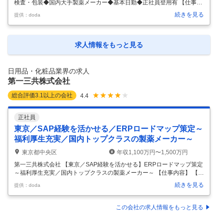
検査・包装◆国内大手製薬メーカー◆基本日勤◆正社員登用有 【仕事内
容】 【大阪／十三駅】未経験◎女性も活躍♪注射剤の検査・包装◆国内
続きを見る
提供：doda
大手製薬メーカー◆基本日勤◆正社員登用有 【具体的な仕事内容】 未経
験スタートもOK！研修体制も充実◎女性も活躍中♪注射剤の検査・包装
／国内大手製薬メーカー／基本は日勤・年休123日 ＼求人の魅力ポイン
ト ★日本を代表する大手製薬メーカー「武田薬品工業」の大阪工場に
求人情報をもっと見る
て、注射剤の検査・包装業務をお任せ ★接客スタッフや食品製造スタッ
フなど、異業種・異業界からの入社実績もあり、未経験からスタート可
能 ★
…
日用品・化粧品業界の求人
第一三共株式会社
総合評価
3.1
以上の会社
4.4
正社員
東京／SAP経験を活かせる／ERPロードマップ策定～
福利厚生充実／国内トップクラスの製薬メーカー～
東京都中央区
年収1,100万円〜1,500万円
第一三共株式会社 【東京／SAP経験を活かせる】ERPロードマップ策定
～福利厚生充実／国内トップクラスの製薬メーカー～ 【仕事内容】 【東
京／SAP経験を活かせる】ERPロードマップ策定～福利厚生充実／国内
続きを見る
提供：doda
トップクラスの製薬メーカー～ 【具体的な仕事内容】 【ADCを核とし
た世界的成長／エンハーツを中心とする強力パイプライン／がん領域で
の圧倒的存在感】 ■業務内容： 【アプリケーションデリバリー】 ・中期
この会社の求人情報をもっと見る
ロードマップの策定および推進 ・業務要件の整理・定義、最適なシステ