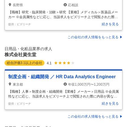
長野県
応相談
【職種】研究・臨床開発・治験＞研究 【業種】メディカル＞医薬品メー
カー ※会員属性などに応じ、当該求人をビズリーチ上で閲覧された際に
内容が異なる場合があります 【募集背景】 新薬開発におけるCMC（化
続きを見る
提供：ビズリーチ
学・製造・管理）部門の強化を図るため、専門的な知識と経験を持つ人
材を求めています。 医薬品業界の変化が加速する中、特にバイオ関連の
知識を有する人材の確保が急務となっています。 より高品質な新薬を迅
この会社の求人情報をもっと見る
速に市場に提供するため、専門家としてのスキルを活かしていただける
方を募集します。 【事業・組織紹介】 キッセイ薬品工業株式会社は、腎
日用品・化粧品業界の求人
臓病や泌尿器系疾患及び希少疾病に特化した医療用医薬品の開発・製
株式会社資生堂
造・販売を
…
総合評価
3.1
以上の会社
4.1
制度企画・組織開発 ／ HR Data Analytics Engineer
東京都
年収1,000万円〜1,200万円
【職種】人事＞制度企画・組織開発 【業種】メーカー＞日用品 ※会員属
性などに応じ、当該求人をビズリーチ上で閲覧された際に内容が異なる
場合があります ◆Overview 本ポジションは、すでに整備された環境で
続きを見る
提供：ビズリーチ
高度な分析を行う「一般的なデータアナリスト」ではなく、組織のデー
タ変革をリードする「Enabler & Builder（推進・構築者）」を求めてい
ます。散在する人事データのクレンジング、データガバナンスの確立、
この会社の求人情報をもっと見る
データ定義のすり合わせを主導し、信頼性の高い「グローバルHRデータ
基盤」の構築をend to end で担います。 ◆Role and Responsibility デー