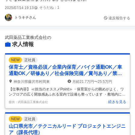
そうだね：
1
2025/07/14 19:13
トラキチさん
違反報告する
武田薬品工業株式会社
の
求人情報
NEW
正社員
保育士／資格必須／企業内保育／バイク通勤OK／車
通勤OK／研修あり／社会保険完備／賞与あり／禁
煙・分煙／正社員
神奈川県藤沢市村岡東
月給21.7万円〜25.5万円
【仕事内容】 ≪担当のオススメPoint≫ ・保育室からの眺めがよく、ワ
ンフロアの広く開放感あふれる室内で設備も整っています ・敷地内に芝
生広場や園庭、散歩コースもあり、戸外遊びも十分楽しめます ・マイカ
続きを見る
提供：武田薬品工業株式会社
ー・バイク・自転車通勤ＯＫです ・嬉しい土日祝お休み ・夜勤はありま
せん ・広いテラスで水遊びやプールを楽しめます ・大手株式運営なの
で、安心・マニュアルしっかり ・80名の企業内保育園です！現在は57
NEW
正社員
名のお子様がいらっしゃいます ・お子様のお預かり人数にはバラツキが
あります ・3～5歳は縦割りクラス ・17:00からは人数が少なくなるので
山口県光市／テクニカルリード プロジェクトエンジニ
合同保育になります ・保育士は15名～17名程 ・20
…
ア（課長代理）