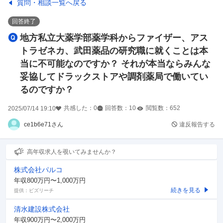
質問・相談一覧へ戻る
回答終了
地方私立大薬学部薬学科からファイザー、アス
トラゼネカ、武田薬品の研究職に就くことは本
当に不可能なのですか？ それが本当ならみんな
妥協してドラックストアや調剤薬局で働いてい
るのですか？
共感した：
0
回答数：
10
閲覧数：
652
2025/07/14 19:10
ce1b6e71さん
違反報告する
高年収求人を覗いてみませんか？
株式会社パルコ
年収800万円〜1,000万円
続きを見る
提供：ビズリーチ
清水建設株式会社
年収900万円〜2,000万円