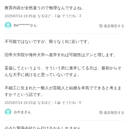
教育内容が全然違うので無理なんですよね。
なるほど：
1
そうだね：
3
2025/07/14 19:35
tnx********さん
違反報告する
不可能ではないですが、限りなく0に近いです。
旧帝大学院や海外大学へ進学すれば可能性はグンと増します。
妥協してというより、そういう所に進学してる方は、最初からそ
んな大手に就けると思っていないですよ。
不細工に生まれた一般人が芸能人と結婚を本気でできると考えま
すか？という話です。
なるほど：
1
そうだね：
6
2025/07/14 19:23
おやまさん
違反報告する
小さな製薬会社なら行けるかもしれません。