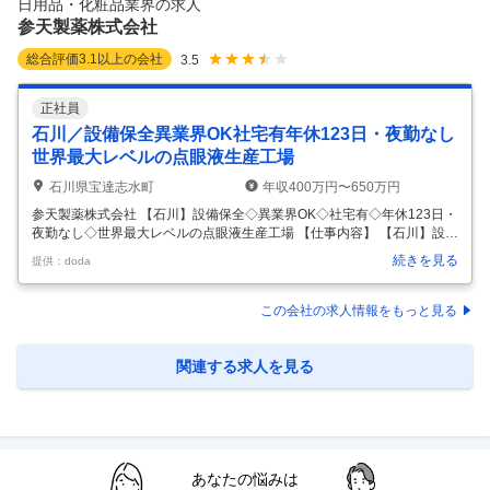
日用品・化粧品業界の求人
タガバナンス・
…
参天製薬株式会社
総合評価
3.1
以上の会社
3.5
正社員
石川／設備保全異業界OK社宅有年休123日・夜勤なし
世界最大レベルの点眼液生産工場
石川県宝達志水町
年収400万円〜650万円
参天製薬株式会社 【石川】設備保全◇異業界OK◇社宅有◇年休123日・
夜勤なし◇世界最大レベルの点眼液生産工場 【仕事内容】 【石川】設備
保全◇異業界OK◇社宅有◇年休123日・夜勤なし◇世界最大レベルの点
続きを見る
提供：doda
眼液生産工場 【具体的な仕事内容】 ＜Santenでお馴染みの点眼薬（目
薬）に関わる仕事＞ ＜長期就業しやすい環境◎年休123日／長期休暇あ
り／高水準の給与＞ ※借り上げ社宅制度がある為、他都道府県からのご
この会社の求人情報をもっと見る
応募も歓迎いたします。 ■業務内容： 能登工場は、世界最大レベルの点
眼液生産工場で、病院向けの医療用や市販のOTC製品の製造を行ってい
ます。また、製品は日本国内だけではなく海外へも輸出して
…
関連する求人を見る
あなたの悩みは