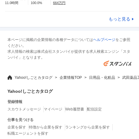
11.0
時間
100.0
%
664
万円
もっと見る
本ページに掲載の企業情報の各種データについては
ヘルプページ
をご参照
ください。
求人情報の検索は株式会社スタンバイが提供する求人検索エンジン「スタ
ンバイ」となります。
Yahoo!しごとカタログ
企業情報TOP
日用品・化粧品
武田薬品
Yahoo!しごとカタログ
登録情報
スカウトメッセージ
マイページ
Web履歴書
配信設定
仕事を見つける
企業を探す
特徴から企業を探す
ランキングから企業を探す
転職エージェントを探す