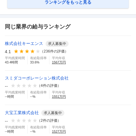
ランキングをもっと見る
同じ業界の給与ランキング
株式会社キーエンス
求人募集中
4.1
（
236
件の評価）
平均残業時間
有給取得率
平均年収
43.4
時間
33.6
%
1567
万円
スミダコーポレーション株式会社
--
（
4
件の評価）
平均残業時間
有給取得率
平均年収
--
時間
--
%
1551
万円
大宝工業株式会社
求人募集中
--
（
2
件の評価）
平均残業時間
有給取得率
平均年収
--
時間
--
%
1527
万円