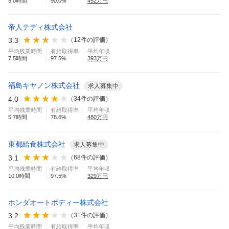
5.0
時間
90.0
%
452
万円
帝人テディ株式会社
3.3
（
12
件の評価）
平均残業時間
有給取得率
平均年収
7.5
時間
97.5
%
393
万円
福島キヤノン株式会社
求人募集中
4.0
（
34
件の評価）
平均残業時間
有給取得率
平均年収
5.7
時間
78.6
%
480
万円
東都給食株式会社
求人募集中
3.1
（
68
件の評価）
平均残業時間
有給取得率
平均年収
10.0
時間
97.5
%
329
万円
ホンダオートボディー株式会社
3.2
（
31
件の評価）
平均残業時間
有給取得率
平均年収