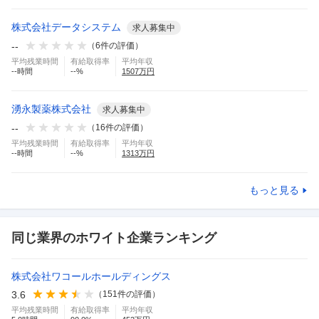
株式会社データシステム
求人募集中
--
（
6
件の評価）
平均残業時間
有給取得率
平均年収
--
時間
--
%
1507
万円
湧永製薬株式会社
求人募集中
--
（
16
件の評価）
平均残業時間
有給取得率
平均年収
--
時間
--
%
1313
万円
もっと見る
同じ業界のホワイト企業ランキング
株式会社ワコールホールディングス
3.6
（
151
件の評価）
平均残業時間
有給取得率
平均年収