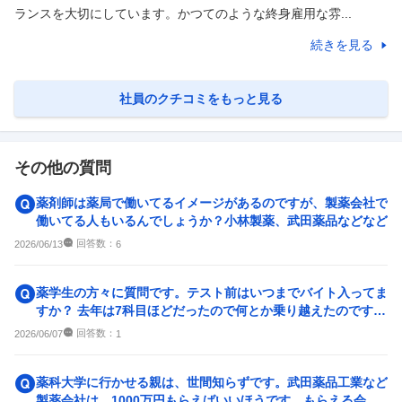
ランスを大切にしています。かつてのような終身雇用な雰...
続きを見る
社員のクチコミをもっと見る
その他の質問
薬剤師は薬局で働いてるイメージがあるのですが、製薬会社で
働いてる人もいるんでしょうか？小林製薬、武田薬品などなど
回答数：
2026/06/13
6
薬学生の方々に質問です。テスト前はいつまでバイト入ってま
すか？ 去年は7科目ほどだったので何とか乗り越えたのです
が、今年の前期は10科...
回答数：
2026/06/07
1
薬科大学に行かせる親は、世間知らずです。武田薬品工業など
製薬会社は、1000万円もらえばいいほうです。もらえる会社