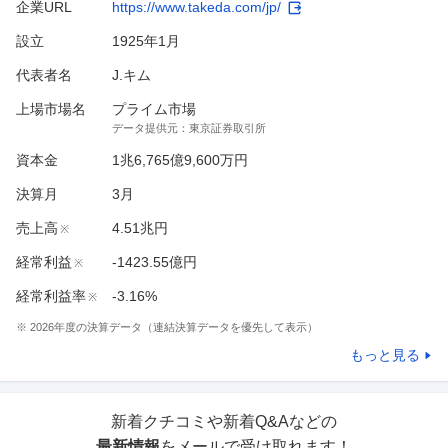
企業URL
https://www.takeda.com/jp/
設立
1925年1月
代表者名
J.キム
上場市場名
プライム市場
データ提供元：
東京証券取引所
資本金
1兆6,765億9,600万円
決算月
3
月
売上高
4.51兆円
※
経常利益
-1423.55億円
※
経常利益率
-3.16%
※
※
2026
年度の決算データ（連結決算データを優先して表示）
もっと見る
新着クチコミや新着Q&Aなどの
最新情報
をメールで受け取れます！