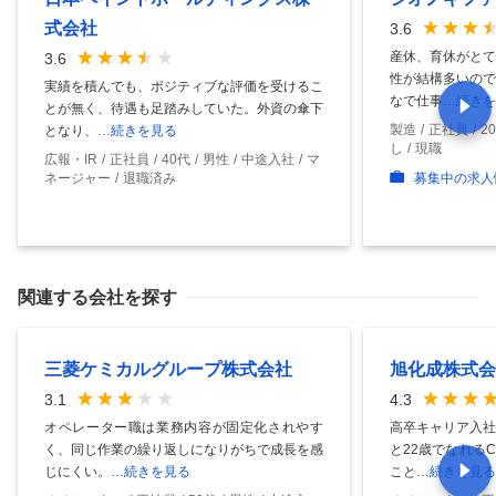
式会社
3.6
産休、育休がとて
3.6
性が結構多いので
実績を積んでも、ポジティブな評価を受けるこ
なで仕事
…続きを
とが無く、待遇も足踏みしていた。外資の傘下
製造
正社員
2
となり、
…続きを見る
し
現職
広報・IR
正社員
40代
男性
中途入社
マ
ネージャー
退職済み
募集中の求人
関連する会社を探す
三菱ケミカルグループ株式会社
旭化成株式会
3.1
4.3
オペレーター職は業務内容が固定化されやす
高卒キャリア入社
く、同じ作業の繰り返しになりがちで成長を感
と22歳でなれる
じにくい。
…続きを見る
こと
…続きを見る