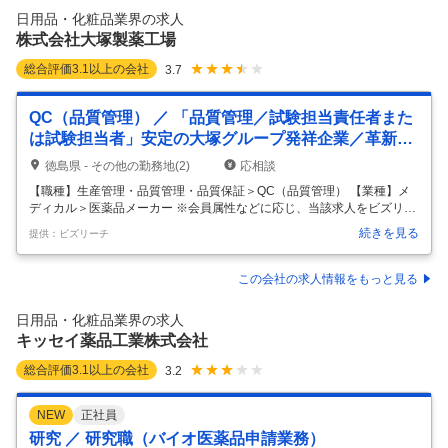
ムの選定 ・アーキテクチャ設計およびシステム連携の推進 ・開発～テス
日用品・化粧品業界の求人
ト～本番リリースまでの一連の実行管理 ・セキュリティ／コン
…
株式会社大塚製薬工場
総合評価
3.1
以上の会社
3.7
QC（品質管理） ／ 「品質管理／試験担当責任者また
は試験担当者」安定の大塚グループ発祥企業／革新的
な医療・製薬を創造するグローバルカンパニー／完全
徳島県 - その他の勤務地(2)
応相談
週休2日制
【職種】生産管理・品質管理・品質保証＞QC（品質管理） 【業種】メ
ディカル＞医薬品メーカー ※会員属性などに応じ、当該求人をビズリー
チ上で閲覧された際に内容が異なる場合があります 【概要】 医薬品の品
続きを見る
提供：ビズリーチ
質管理における試験担当責任者または試験担当者として、下記業務をお
任せします。 《具体的な業務内容》 〜試験担当責任者〜 ・原料、資
材、中間製品および最終製品の試験計画の立案、進捗管理、合否判定、
この会社の求人情報をもっと見る
報告 ・安定性モニタリングの計画立案、進捗管理、報告 ・バリデーショ
ンに関わる各種評価を管理 ・試験の異常に迅速に対応し、問題を解決 〜
日用品・化粧品業界の求人
試験担当〜 ・原料、資材、中間製品および最終製品の試験の実施 ・安定
キッセイ薬品工業株式会社
性
…
総合評価
3.1
以上の会社
3.2
NEW
正社員
研究 ／ 研究職（バイオ医薬品申請業務）