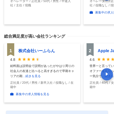
オペレーター
正社員
50代
男性
中途入
オペレーター
正
社
主任
現職
社
役職なし
現
募集中の求人
総合満足度
が高い会社ランキング
1
2
株式会社いーふらん
Apple 
4.8
4.6
給料面は説明会で説明があったがやはり周りの
世界一と言ってい
社会人の友達と比べると高すぎるので早期キャ
オファーをもらっ
リアの期
…続きを見る
ー気分で
…続きを
正社員
20代
男性
新卒入社
役職なし
在
正社員
40代
女
籍中
籍中
募集中の求人情報を見る