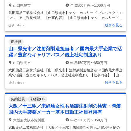
山口県光市
年収500万円〜1,000万円
武田薬品工業株式会社 【山口県光市】テクニカルリード プロジェクトエ
ンジニア（課長代理） 【仕事内容】 【山口県光市】テクニカルリード
プロジェクトエンジニア（課長代理） 【具体的な仕事内容】 ■募集部門
続きを見る
提供：doda
の紹介 光工場（山口県）エンジニアリング部は、医薬品製造工場の設備
(建築、機器、空調、配管、電気、計装）に関するオーナーズ・エンジニ
アリング業務（自社の立場に立ったエンジニアリング業務）を実施し光
正社員
工場のすべての設備のライフサイクル（導入立上げ・運用・更新）を支
えている部門です。 ■職務内容 ・医薬品製造設備の各導入プロジェクト
山口県光市／注射剤製造担当者 ／国内最大手企業で活
の担当者として以下の業務に従事いただきます。 -設備仕様の検討 -予
…
躍／豊富なキャリアパス／借上社宅制度あり
山口県光市
年収450万円〜850万円
武田薬品工業株式会社 【山口県光市】注射剤製造担当者 ※国内最大手企
業で活躍／豊富なキャリアパス／借上社宅制度あり 【仕事内容】 【山口
県光市】注射剤製造担当者 ※国内最大手企業で活躍／豊富なキャリアパ
続きを見る
提供：doda
ス／借上社宅制度あり 【具体的な仕事内容】 日本最大手の製薬メーカー
である同社にて、注射剤の製造担当者を募集いたします／豊富なキャリ
アパスで長期就業可能 ■業務内容： ・注射剤製造作業／継続的な工程改
契約社員
未経験OK
善 ・適切なSOP整備と教育活動 ・製造工程や設備のバリデーション／
クオリフィケーション ・当局の査察の対応 ※新設備、新プロセスの設計
大阪／十三駅／未経験女性も活躍注射剤の検査・包装
と立ち上げやデジタル技術など新技術を用いた工程最適化の推進にも
…
国内大手製薬メーカー基本日勤正社員登用有
大阪府大阪市淀川区
年収330万円〜350万円
武田薬品工業株式会社 【大阪／十三駅】未経験◎女性も活躍♪注射剤の