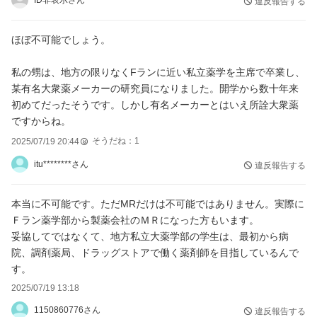
違反報告する
ほぼ不可能でしょう。
私の甥は、地方の限りなくFランに近い私立薬学を主席で卒業し、
某有名大衆薬メーカーの研究員になりました。開学から数十年来
初めてだったそうです。しかし有名メーカーとはいえ所詮大衆薬
ですからね。
そうだね：
1
2025/07/19 20:44
itu********さん
違反報告する
本当に不可能です。ただMRだけは不可能ではありません。実際に
Ｆラン薬学部から製薬会社のＭＲになった方もいます。
妥協してではなくて、地方私立大薬学部の学生は、最初から病
院、調剤薬局、ドラッグストアで働く薬剤師を目指しているんで
す。
2025/07/19 13:18
1150860776さん
違反報告する