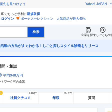
援先を見つけよう
Yahoo! JAPAN
IDでもっと便利に
新規取得
ログイン
ボーナスセレクション 人気商品が最大40％
企業を探す
しごとQA
職活動の方法がすぐわかる！しごと探しスタイル診断をリリース
質問・相談
平均
948
万円
ートワーク可の企業
中
416件
927件
社員クチコミ
年収
質問