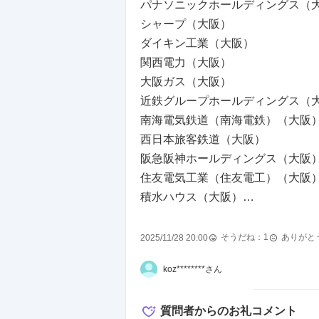
パナソニックホールディングス（
シャープ（大阪）
ダイキン工業（大阪）
関西電力（大阪）
大阪ガス（大阪）
近鉄グループホールディングス（
南海電気鉄道（南海電鉄）（大阪
西日本旅客鉄道（大阪）
阪急阪神ホールディングス（大阪
住友電気工業（住友電工）（大阪
積水ハウス（大阪）
大和ハウス工業（大阪）
クボタ（大阪）
そうだね：
1
ありがと
2025/11/28 20:00
竹中工務店（大阪）
koz********さん
サントリーホールディングス（大
高島屋（大阪）
質問者からのお礼コメント
日本ハム （大阪）