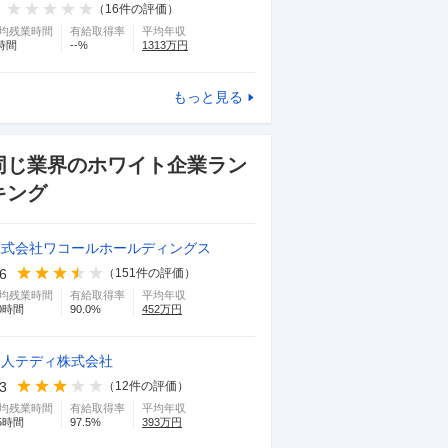
（
16
件の評価）
均残業時間
有給取得率
平均年収
時間
--
%
1313
万円
もっと見る
同じ業界のホワイト企業ラン
キング
株式会社ワコールホールディングス
.6
（
151
件の評価）
均残業時間
有給取得率
平均年収
0
時間
90.0
%
452
万円
帝人テディ株式会社
.3
（
12
件の評価）
均残業時間
有給取得率
平均年収
5
時間
97.5
%
393
万円