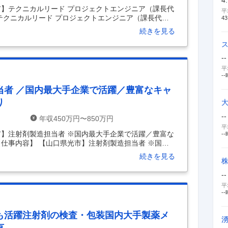
市】テクニカルリード プロジェクトエンジニア（課長代
平
テクニカルリード プロジェクトエンジニア（課長代
43
部門の紹介 光工場（山口県）エンジニアリング部は、医
続きを見る
空調、配管、電気、計装）に関するオーナーズ・エンジ
たエンジニアリング業務）を実施し光工場のすべての
・運用・更新）を支えている部門です。 ■職務内容 ・
--
トの担当者として以下の業務に従事いただきます。 -設
平
--
当者 ／国内最大手企業で活躍／豊富なキャ
り
--
年収450万円〜850万円
平
市】注射剤製造担当者 ※国内最大手企業で活躍／豊富な
--
【仕事内容】 【山口県光市】注射剤製造担当者 ※国内最
ス／借上社宅制度あり 【具体的な仕事内容】 日本最大
続きを見る
注射剤の製造担当者を募集いたします／豊富なキャリ
 ・注射剤製造作業／継続的な工程改善 ・適切なSOP整
--
バリデーション／クオリフィケーション ・当局の査察の
平
と立ち上げやデジタル技術など新技術を用いた工程最適
--
も活躍注射剤の検査・包装国内大手製薬メ
有