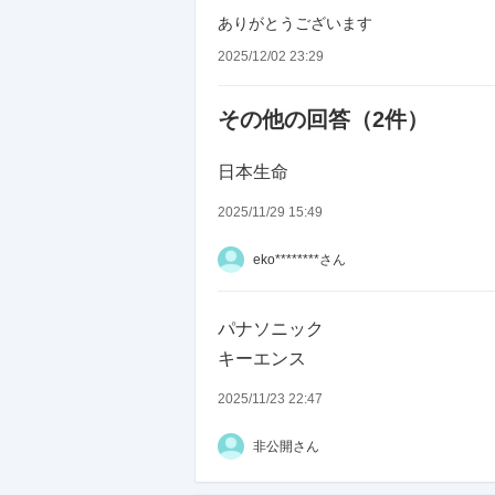
ユー・エス・ジェイ（大阪）
ありがとうございます
任天堂（京都）
2025/12/02 23:29
村田製作所（京都）
ニデック（旧 日本電産）（京都）
その他の回答（
2
件）
京セラ（京都）
アシックス（兵庫）
日本生命
2025/11/29 15:49
伊藤忠商事（東京・大阪）
りそなホールディングス（東京・
eko********さん
武田薬品（東京・大阪）
日本ペイントホールディングス（
パナソニック
ハウス食品（東京・大阪）
キーエンス
神戸製鋼所（兵庫・東京）
2025/11/23 22:47
川崎重工業（兵庫・東京）
非公開さん
等