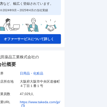
方
など、幅広く登録されています。
※2024年9月～2025年4月の当社実績
オファーサービスについて詳しく
武田薬品工業株式会社
の
会社概要
業界
日用品・化粧品
本店所在地
大阪府大阪市中央区道修町
４丁目１番１号
従業員数
47,029人
業URL
https://www.takeda.com/jp/