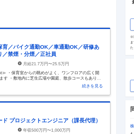
※
ま
保育／バイク通勤OK／車通勤OK／研修あ
た
り／禁煙・分煙／正社員
月給21.7万円〜25.5万円
int≫ ・保育室からの眺めがよく、ワンフロアの広く開
ます ・敷地内に芝生広場や園庭、散歩コースもあり、
カー・バイク・自転車通勤ＯＫです ・嬉しい土日祝お休
続きを見る
スで水遊びやプールを楽しめます ・大手株式運営なの
0名の企業内保育園です！現在は57名のお子様がいらっ
にはバラツキがあります ・3～5歳は縦割りクラス ・1
同保育になります ・保育士は15名～17名程 ・20
…
ード プロジェクトエンジニア（課長代理）
年収500万円〜1,000万円
4