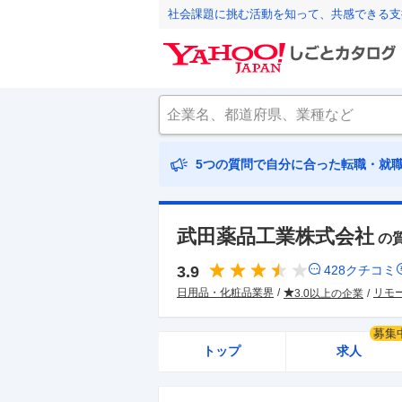
社会課題に挑む活動を知って、共感できる支
5つの質問で自分に合った転職・就
武田薬品工業株式会社
の
3.9
428
クチコミ
日用品・化粧品業界
リモ
3.0以上の企業
募集
トップ
求人