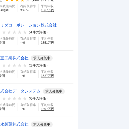
均残業時間
有給取得率
平均年収
.4
時間
33.6
%
1567
万円
スミダコーポレーション株式会社
（
4
件の評価）
均残業時間
有給取得率
平均年収
時間
--
%
1551
万円
大宝工業株式会社
求人募集中
（
2
件の評価）
均残業時間
有給取得率
平均年収
時間
--
%
1527
万円
株式会社データシステム
求人募集中
（
6
件の評価）
均残業時間
有給取得率
平均年収
時間
--
%
1507
万円
湧永製薬株式会社
求人募集中