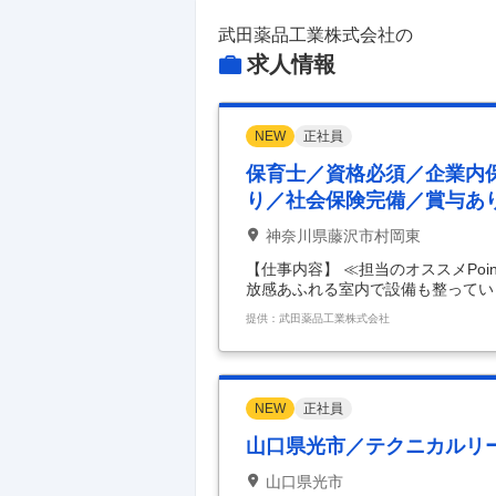
武田薬品工業株式会社
の
求人情報
NEW
正社員
保育士／資格必須／企業内
り／社会保険完備／賞与あ
神奈川県藤沢市村岡東
【仕事内容】 ≪担当のオススメPo
放感あふれる室内で設備も整ってい
戸外遊びも十分楽しめます ・マイ
提供：武田薬品工業株式会社
み ・夜勤はありません ・広いテラ
で、安心・マニュアルしっかり ・8
しゃいます ・お子様のお預かり人数
7:00からは人数が少なくなるので合
NEW
正社員
山口県光市／テクニカルリ
山口県光市