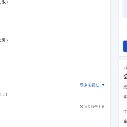
大阪）
大阪）
）
）
）
続きを読む
う：
1
違反報告する
阪）
企