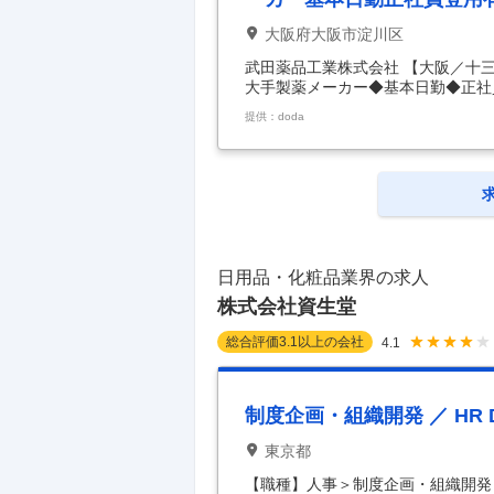
大阪府大阪市淀川区
武田薬品工業株式会社 【大阪／十
大手製薬メーカー◆基本日勤◆正社
も活躍♪注射剤の検査・包装◆国内
提供：doda
な仕事内容】 未経験スタートもO
／国内大手製薬メーカー／基本は日勤
る大手製薬メーカー「武田薬品工業
★接客スタッフや食品製造スタッフ
からスタート可能 ★
…
日用品・化粧品業界の求人
株式会社資生堂
総合評価
3.1
以上の会社
4.1
制度企画・組織開発 ／ HR Data 
東京都
【職種】人事＞制度企画・組織開発