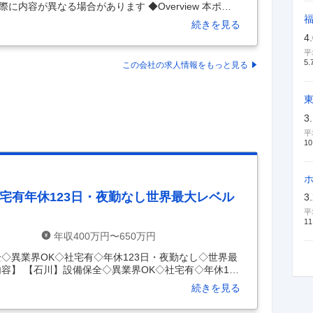
内容が異なる場合があります ◆Overview 本ポジ
高度な分析を行う「一般的なデータアナリスト」では
続きを見る
nabler & Builder（推進・構築者）」を求めてい
4
ジング、データガバナンスの確立、データ定義のすり
平
バルHRデータ基盤」の構築をend to end で担いま
5.
この会社の求人情報をもっと見る
ty データガバナンス・
…
3
平
10
宅有年休123日・夜勤なし世界最大レベル
3
平
11
年収400万円〜650万円
◇異業界OK◇社宅有◇年休123日・夜勤なし◇世界最
容】 【石川】設備保全◇異業界OK◇社宅有◇年休123
液生産工場 【具体的な仕事内容】 ＜Santenでお馴
続きを見る
＞ ＜長期就業しやすい環境◎年休123日／長期休暇あ
宅制度がある為、他都道府県からのご応募も歓迎いたし