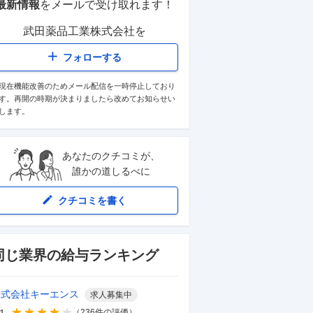
最新情報
をメールで受け取れます！
武田薬品工業株式会社
を
フォローする
現在機能改善のためメール配信を一時停止しており
す。再開の時期が決まりましたら改めてお知らせい
します。
あなたのクチコミが、
誰かの道しるべに
クチコミを書く
同じ業界の給与ランキング
株式会社キーエンス
求人募集中
.1
（
236
件の評価）