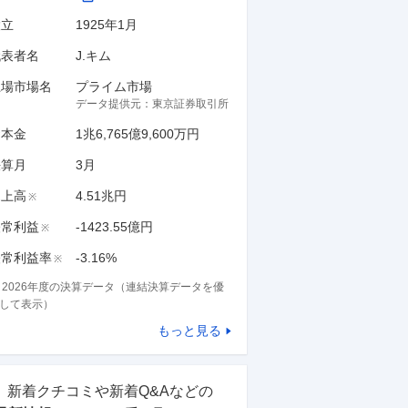
設立
1925年1月
代表者名
J.キム
上場市場名
プライム市場
データ提供元：
東京証券取引所
資本金
1兆6,765億9,600万円
決算月
3
月
売上高
4.51兆円
※
経常利益
-1423.55億円
※
経常利益率
-3.16%
※
※
2026
年度の決算データ（連結決算データを優
して表示）
もっと見る
新着クチコミや新着Q&Aなどの