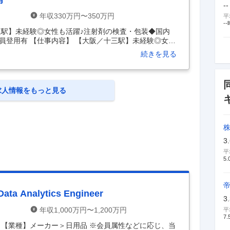
--
年収330万円〜350万円
平
--
三駅】未経験◎女性も活躍♪注射剤の検査・包装◆国内
員登用有 【仕事内容】 【大阪／十三駅】未経験◎女性
大手製薬メーカー◆基本日勤◆正社員登用有 【具体的
続きを見る
K！研修体制も充実◎女性も活躍中♪注射剤の検査・包装
・年休123日 ＼求人の魅力ポイント ★日本を代表す
」の大阪工場にて、注射剤の検査・包装業務をお任せ
など、異業種・異業界からの入社実績もあり、未経験
求人情報をもっと見る
3
平
5.
Analytics Engineer
3
年収1,000万円〜1,200万円
平
7.
 【業種】メーカー＞日用品 ※会員属性などに応じ、当