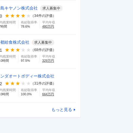
福島キヤノン株式会社
求人募集中
.0
（
34
件の評価）
均残業時間
有給取得率
平均年収
7
時間
78.6
%
480
万円
東都給食株式会社
求人募集中
.1
（
68
件の評価）
均残業時間
有給取得率
平均年収
.0
時間
97.5
%
329
万円
ホンダオートボディー株式会社
.2
（
31
件の評価）
均残業時間
有給取得率
平均年収
.0
時間
100.0
%
664
万円
もっと見る