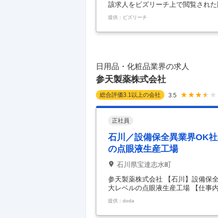
該求人をビズリーチ上で閲覧された際に
ションは、すでに整備された環境で
提供：ビズリーチ
なく、組織のデータ変革をリードする「E
ます。散在する人事データのクレン
合わせを主導し、信頼性の高い「グロー
す。 ◆Role and Responsibili
日用品・化粧品業界の求人
参天製薬株式会社
総合評価
3.1
以上の会社
3.5
正社員
石川／設備保全異業界OK社
の点眼液生産工場
石川県宝達志水町
参天製薬株式会社 【石川】設備保全
大レベルの点眼液生産工場 【仕事内
日・夜勤なし◇世界最大レベルの点眼
提供：doda
染みの点眼薬（目薬）に関わる仕事
り／高水準の給与＞ ※借り上げ社