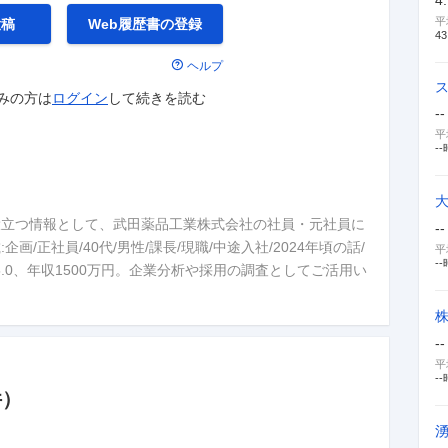
平
投稿
Web履歴書の
登録
43
ヘルプ
みの方は
ログイン
して
続きを読む
--
平
--
役立つ情報として、武田薬品工業株式会社の社員・元社員に
--
/正社員/40代/男性/課長/現職/中途入社/2024年頃の話/
平
--
8 / 5.0、年収1500万円。企業分析や採用の調査としてご活用い
--
平
--
件）