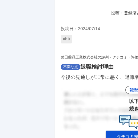
投稿・登録済
投稿日：
2024/07/14
0
武田薬品工業株式会社の評判・クチコミ・評
退職検討理由
不満な点
今後の見通しが非常に悪く、退職者
就活
以
続
クチコミ