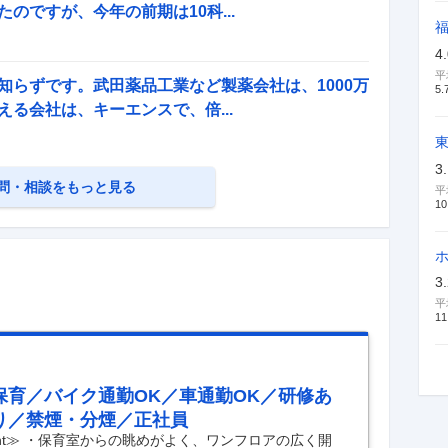
のですが、今年の前期は10科...
新卒採用面接・選考
9
件
4
平
知らずです。武田薬品工業など製薬会社は、1000万
5.
る会社は、キーエンスで、倍...
3
問・相談をもっと見る
平
10
3
平
11
保育／バイク通勤OK／車通勤OK／研修あ
り／禁煙・分煙／正社員
int≫ ・保育室からの眺めがよく、ワンフロアの広く開