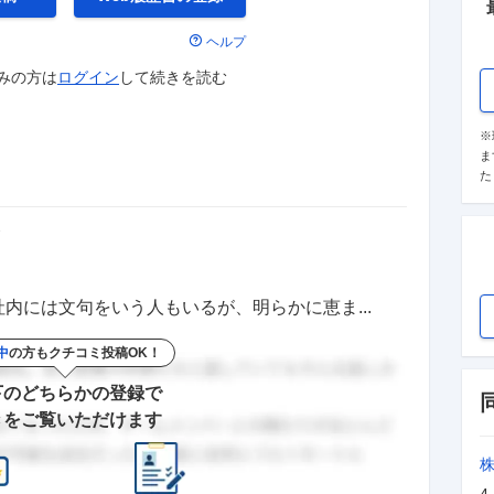
ヘルプ
みの方は
ログイン
して
続きを読む
※
ま
た
価
内には文句をいう人もいるが、明らかに恵ま...
中
の方もクチコミ投稿OK！
下のどちらかの登録で
きをご覧いただけます
4