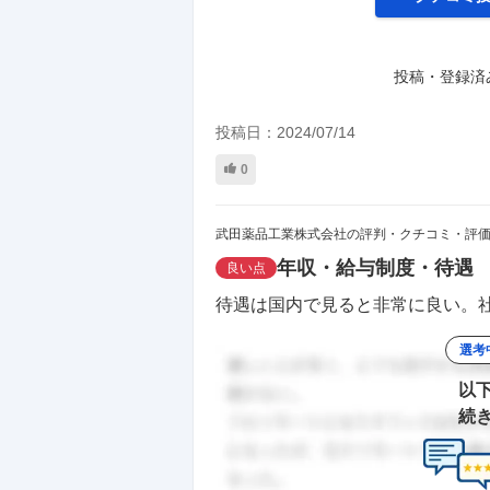
投稿・登録済
投稿日：
2024/07/14
0
武田薬品工業株式会社の評判・クチコミ・評
年収・給与制度・待遇
良い点
待遇は国内で見ると非常に良い。社
選考
以
続