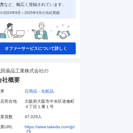
方
など、幅広く登録されています。
※2024年9月～2025年4月の当社実績
オファーサービスについて詳しく
武田薬品工業株式会社
の
会社概要
業界
日用品・化粧品
本店所在地
大阪府大阪市中央区道修町
４丁目１番１号
従業員数
47,029人
業URL
https://www.takeda.com/jp/