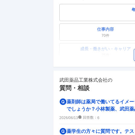
仕事内容
70
件
成長・働きがい・キャリア
35
件
ワークライフバランス
41
件
武田薬品工業株式会社
の
質問・相談
副業
6
件
薬剤師は薬局で働いてるイメー
人事・評価制度
でしょうか？小林製薬、武田薬
21
件
回答数：
2026/06/13
6
企業の選考に関するクチコミ
薬学生の方々に質問です。テス