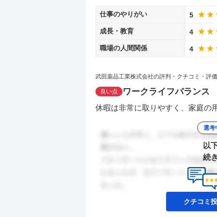
仕事のやりがい
5
成長・教育
4
職場の人間関係
4
武田薬品工業株式会社の評判・クチコミ・評
ワークライフバランス
良い点
休暇は非常に取りやすく、家庭の用
選考
以
続
クチコミ