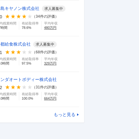
福島キヤノン株式会社
求人募集中
.0
（
34
件の評価）
均残業時間
有給取得率
平均年収
7
時間
78.6
%
480
万円
東都給食株式会社
求人募集中
.1
（
68
件の評価）
均残業時間
有給取得率
平均年収
.0
時間
97.5
%
329
万円
ホンダオートボディー株式会社
.2
（
31
件の評価）
均残業時間
有給取得率
平均年収
.0
時間
100.0
%
664
万円
もっと見る