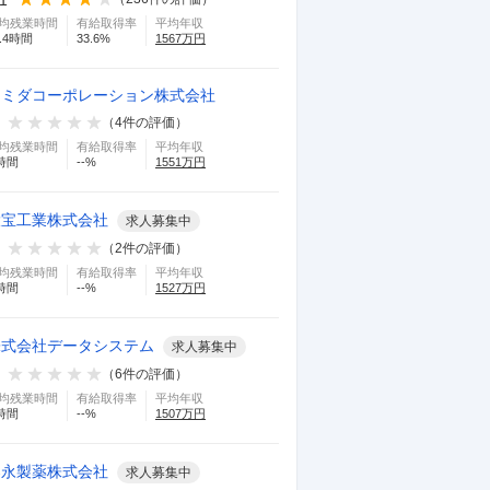
均残業時間
有給取得率
平均年収
.4
時間
33.6
%
1567
万円
スミダコーポレーション株式会社
（
4
件の評価）
均残業時間
有給取得率
平均年収
時間
--
%
1551
万円
大宝工業株式会社
求人募集中
（
2
件の評価）
均残業時間
有給取得率
平均年収
時間
--
%
1527
万円
株式会社データシステム
求人募集中
（
6
件の評価）
均残業時間
有給取得率
平均年収
時間
--
%
1507
万円
湧永製薬株式会社
求人募集中