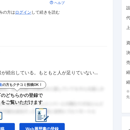
ヘルプ
みの方は
ログイン
して
続きを読む
価
が続出している。もともと人が足りていない...
生
の方もクチコミ投稿OK！
下のどちらかの登録で
先
きをご覧いただけます
投稿
Web履歴書の
登録