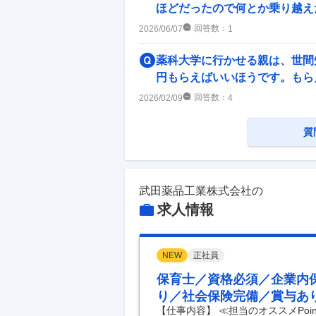
ほどだったので何とか乗り越えた
中途採用面接・選考
1
件
回答数：
2026/06/07
1
薬科大学に行かせる親は、世間
円もらえばいいほうです。もらえ
回答数：
2026/02/09
4
質
武田薬品工業株式会社
の
求人情報
NEW
正社員
保育士／資格必須／企業内
り／社会保険完備／賞与あ
【仕事内容】 ≪担当のオススメPo