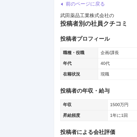
前のページに戻る
武田薬品工業株式会社
の
投稿者別の社員クチコミ
投稿者プロフィール
職種・役職
企画/課長
年代
40代
在籍状況
現職
投稿者の年収・給与
年収
1500
万円
昇給頻度
1年に1回
投稿者による会社評価