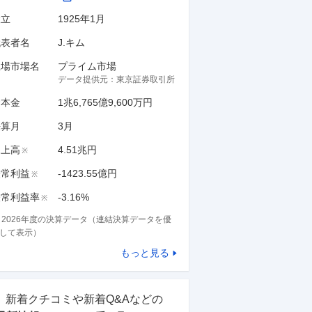
設立
1925年1月
代表者名
J.キム
上場市場名
プライム市場
データ提供元：
東京証券取引所
資本金
1兆6,765億9,600万円
決算月
3
月
売上高
4.51兆円
※
経常利益
-1423.55億円
※
経常利益率
-3.16%
※
※
2026
年度の決算データ（連結決算データを優
して表示）
もっと見る
新着クチコミや新着Q&Aなどの