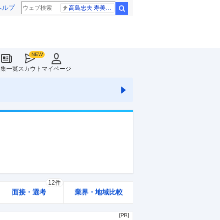
ヘルプ
高島忠夫 寿美花代さん死去
検索
特集一覧
スカウト
マイページ
12件
面接・選考
業界・地域比較