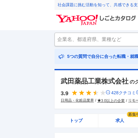
社会課題に挑む活動を知って、共感できる支
5つの質問で自分に合った転職・就
武田薬品工業株式会社
の
3.9
428
クチコミ
日用品・化粧品業界
リモ
3.0以上の企業
募集
トップ
求人