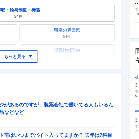
--
年収・給与制度・待遇
平
--
84
件
職場の雰囲気
54
件
退職検討理由
もっと見る
18
件
女性の活躍・働きやすさ
51
件
3
テレワーク・リモートワーク
平
5.
24
件
ジがあるのですが、製薬会社で働いてる人もいるん
入社理由・入社後ギャップ
品などなど
12
件
3
平
7.
ト前はいつまでバイト入ってますか？ 去年は7科目