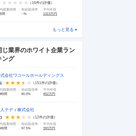
（
16
件の評価）
均残業時間
有給取得率
平均年収
時間
--
%
1313
万円
もっと見る
同じ業界のホワイト企業ラン
キング
株式会社ワコールホールディングス
.6
（
151
件の評価）
均残業時間
有給取得率
平均年収
0
時間
90.0
%
452
万円
帝人テディ株式会社
.3
（
12
件の評価）
均残業時間
有給取得率
平均年収
5
時間
97.5
%
393
万円