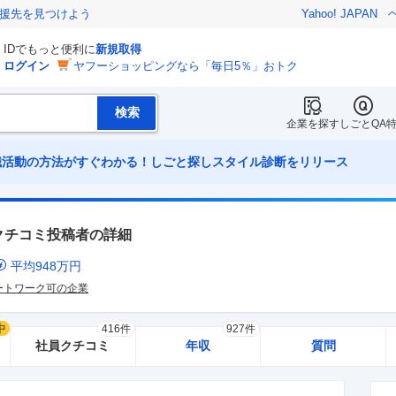
援先を見つけよう
Yahoo! JAPAN
IDでもっと便利に
新規取得
ログイン
ヤフーショッピングなら「毎日5％」おトク
企業を探す
しごとQA
職活動の方法がすぐわかる！しごと探しスタイル診断をリリース
クチコミ投稿者の詳細
平均
948
万円
ートワーク可の企業
中
416件
927件
社員クチコミ
年収
質問