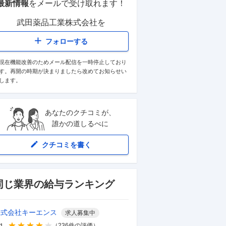
最新情報
をメールで受け取れます！
武田薬品工業株式会社
を
フォローする
現在機能改善のためメール配信を一時停止しており
す。再開の時期が決まりましたら改めてお知らせい
します。
あなたのクチコミが、
誰かの道しるべに
クチコミを書く
同じ業界の給与ランキング
株式会社キーエンス
求人募集中
.1
（
236
件の評価）