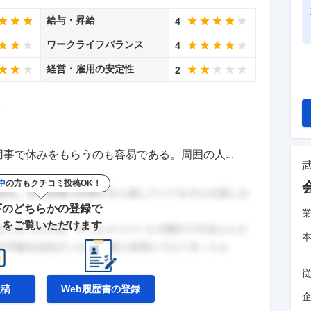
給与・昇給
4
ワークライフバランス
4
経営・雇用の安定性
2
価
事で休みをもらうのも容易である。周囲の人...
中
の方もクチコミ投稿OK！
下のどちらかの登録で
きをご覧いただけます
投稿
Web履歴書の
登録
企