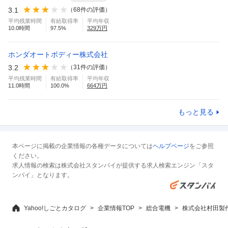
3.1
（
68
件の評価）
平均残業時間
有給取得率
平均年収
10.0
時間
97.5
%
329
万円
ホンダオートボディー株式会社
3.2
（
31
件の評価）
平均残業時間
有給取得率
平均年収
11.0
時間
100.0
%
664
万円
もっと見る
本ページに掲載の企業情報の各種データについては
ヘルプページ
をご参照
ください。
求人情報の検索は株式会社スタンバイが提供する求人検索エンジン「スタ
ンバイ」となります。
Yahoo!しごとカタログ
企業情報TOP
総合電機
株式会社村田製