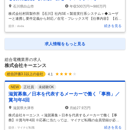
石川県白山市
年収500万円〜980万円
株式会社村田製作所 【石川】社内SE＜製造実行系システム＞◆ユーザ
ーと連携し要件定義から対応／在宅・フレックス可 【仕事内容】 【石
川】社内SE＜製造実行系システム＞◆ユーザーと連携し要件定義から対
続きを見る
提供：doda
応／在宅・フレックス可 【具体的な仕事内容】 スマートファクトリー構
想実現に向け、製造実行系システム（MES等）の企画・開発・保守・運
用を担っていただきます。 ■具体業務 ・製造現場と連携した業務要件整
理、要件定義など上流工程から開発・導入・標準化まで一貫して推進 ・
求人情報をもっと見る
自動化、トレーサビリティ強化、ゼロディフェクト推進等を目的とした
製造支援システムの企画・構築 ・IoT機器や各種設備・既存システムか
ら
…
総合電機業界の求人
株式会社キーエンス
総合評価
3.1
以上の会社
4.1
NEW
正社員
未経験OK
滋賀募集／日本を代表するメーカーで働く「事務」／
賞与年4回
滋賀県大津市
月給27.9万円
株式会社キーエンス ＜滋賀募集＞日本を代表するメーカーで働く【事
務】※賞与年4回 ※応募に当たっては、マイナビ転職の会員登録が必須と
なっております。 詳細な応募方法は下記【応募方法】をご確認ください
続きを見る
提供：マイナビ転職