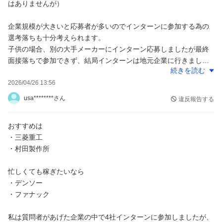
はありませんが）
企業規模が大きいと応募者が多いのでインターンに参加する為の
選考落ちも十分考えられます。
子供の場合、別の大手メーカーにインターン応募しましたが最終
面接落ちで参加できず、結局インターンは地元企業に行きまし
続きを読む
た。
2026/04/26 13:56
子供の話を聞くと、ホワイトと感じるかどうかは、企業だけでな
usa********さん
違反報告する
く配属部署やプロジェクトによるところも大きいです。
子供の配属先は公表されている残業時間よりはるかに多いようで
おすすめは
す。残業が多いので残業代で収入は多かったようですが。
・三菱重工
働きやすさには配属先の人間関係も重要ですが、これは運です
・村田製作所
ね。
大手はどこも福利厚生が充実していると思いますが、有給休暇の
忙しくても稼ぎたいなら
日数や1人暮らしを予定しているなら住宅手当や寮の有無は差があ
・デンソー
りますね。
・ファナック
子供の友人は年収に魅力を感じて半導体大手に就職しましたが、
私は質問者があげた企業の中で4社インターンに参加しましたが、
毎日長時間残業しているそうです。確かに年収は高いですが、ワ