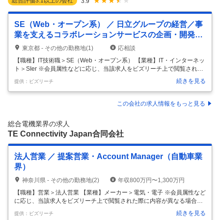
総合評価
3.1
以上の会社
3.9
SE（Web・オープン系） ／ 日立グループの経営／事
業を支えるコラボレーションサービスの企画・開発の
技術的取り纏め
東京都 - その他の勤務地(1)
応相談
【職種】IT技術職＞SE（Web・オープン系） 【業種】IT・インターネッ
ト＞SIer ※会員属性などに応じ、当該求人をビズリーチ上で閲覧された
際に内容が異なる場合があります 【配属組織名】 ＩＴデジタル統括本部
続きを見る
提供：ビズリーチ
グローバルソリューション第２本部ワークスペースソリューション部
【配属組織について（概要・ミッション）】 ITデジタル統括本部は、日
立グループ30万人以上のユーザに対しITソリューションの開発と提供を
この会社の求人情報をもっと見る
通じて、日立グループの成長を支えています。 その中でもワークスペー
スソリューション部は、日立グループのグローバル戦略の推進に活用す
総合電機業界の求人
るコラボレーション/コミュニケーション基盤のサービス企画
…
TE Connectivity Japan合同会社
法人営業 ／ 提案営業・Account Manager（自動車業
界）
神奈川県 - その他の勤務地(2)
年収800万円〜1,300万円
【職種】営業＞法人営業 【業種】メーカー＞電気・電子 ※会員属性など
に応じ、当該求人をビズリーチ上で閲覧された際に内容が異なる場合が
あります 【仕事内容】 当社製品のセールス活動およびアカウントマネジ
続きを見る
提供：ビズリーチ
メント業務。 ・ 顧客と市場のトレンドを把握/分析し、ビジネス機会を