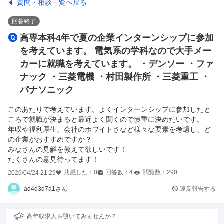
質問・相談一覧へ戻る
回答終了
高専本科4年で夏の企業インターンシップに参加
を考えています。 電気系の学科なので大手メー
カーに就職を考えています。 ・デンソー ・ファ
ナック ・三菱電機 ・村田製作所 ・三菱重工 ・
パナソニック
このあたりで考えています。よくインターンシップに参加したと
ころで就職が決まると最近よく聞くので慎重に決めたいです。
年収や福利厚生、会社のホワイトさなど様々な要素を考慮し、ど
の企業がおすすめですか？
みなさんの見解を教えて欲しいです！
たくさんの意見待ってます！
共感した：
0
回答数：
4
閲覧数：
290
2026/04/24 21:29
ad4d3d7a1さん
違反報告する
高年収求人を覗いてみませんか？