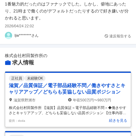
1番魅力的だったのはファナックでした。しかし、僻地にあった
ークライフバランスを考えるとそれで満足できるのか、子供は羨
り、21時まで働くのがデフォルトだったりするので好き嫌いが分
ましいとは感じていないそうです。
かれると思います。
2026/04/24 22:02
具体的にどこの企業がお勧めと言い切れず曖昧な回答ですが参考
まで。
ljw********さん
違反報告する
株式会社村田製作所
の
求人情報
正社員
未経験OK
滋賀／品質保証／電子部品経験不問／働きやすさとキ
ャリアアップ／どちらも妥協しない品質ポジション
滋賀県野洲市
年収500万円〜980万円
株式会社村田製作所 【滋賀】品質保証＜電子部品経験不問＞◆働きやす
さとキャリアアップ、どちらも妥協しない品質ポジション 【仕事内容】
【滋賀】品質保証＜電子部品経験不問＞◆働きやすさとキャリアアッ
続きを見る
提供：doda
プ、どちらも妥協しない品質ポジション 【具体的な仕事内容】 ～電子部
品経験不問。品質保証として、製品開発の源流から量産・グローバル展
開まで品質を創り込むことが可能です～ 電子部品の品質保証における、