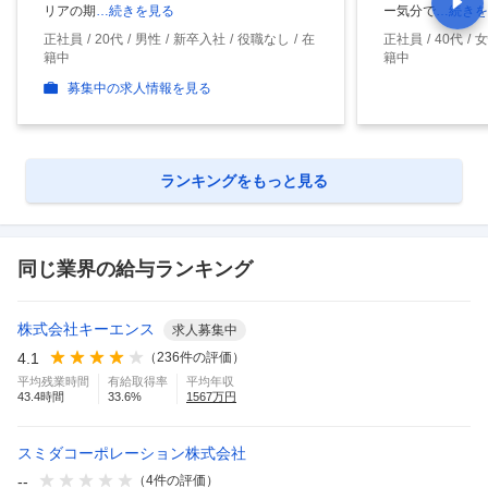
リアの期
…続きを見る
ー気分で
…続きを
正社員
20代
男性
新卒入社
役職なし
在
正社員
40代
女
籍中
籍中
募集中の求人情報を見る
ランキングをもっと見る
同じ業界の給与ランキング
株式会社キーエンス
求人募集中
4.1
（
236
件の評価）
平均残業時間
有給取得率
平均年収
43.4
時間
33.6
%
1567
万円
スミダコーポレーション株式会社
--
（
4
件の評価）