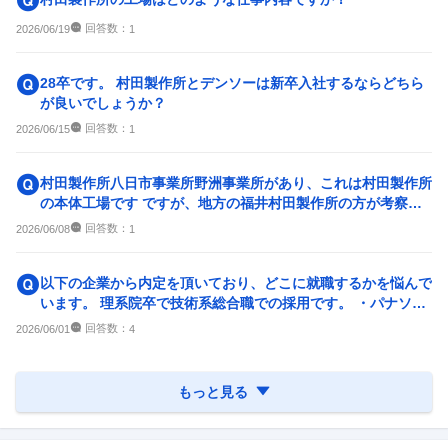
回答数：
2026/06/19
1
28卒です。 村田製作所とデンソーは新卒入社するならどちら
が良いでしょうか？
回答数：
2026/06/15
1
村田製作所八日市事業所野洲事業所があり、これは村田製作所
の本体工場です ですが、地方の福井村田製作所の方が考察。
ライオンプレートの交代...
回答数：
2026/06/08
1
以下の企業から内定を頂いており、どこに就職するかを悩んで
います。 理系院卒で技術系総合職での採用です。 ・パナソニ
ックエレクトリックワ...
回答数：
2026/06/01
4
もっと見る