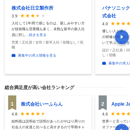
株式会社日立製作所
パナソニック
式会社
3.9
入社して1年間で感じるのは、親しみやすい方
4.0
が技術職も営業職も多く、未熟な新卒の新人社
優しい人が多く、
員に対し
…続きを見る
の研修が半年ほど
営業
正社員
女性
新卒入社
役職なし
現
いて学ぶ
…続きを
職
設計
正社員
2
し
現職
募集中の求人情報を見る
募集中の求人
総合満足度
が高い会社ランキング
1
2
株式会社いーふらん
Apple 
4.8
4.6
給料面は説明会で説明があったがやはり周りの
世界一と言ってい
社会人の友達と比べると高すぎるので早期キャ
オファーをもらっ