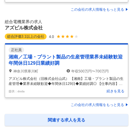
発掘し、顧客のニーズを先取りした販売戦略を実行する。 ・ 顧客に密着
したQCDのフォローを行い、顧客満足度の向上、売上およびビジネスシ
この会社の求人情報をもっと見る
ェアの拡大につなげる。 ・ 顧客生産計画情報から当社製品の需要予測を
行い、短期~長期の生産、売上計画に反映する。 ・ 製品の開発および生
総合電機業界の求人
産に関して、社内関連部門へ情報提供を行い連携し、開発から納入ま
…
アズビル株式会社
総合評価
3.1
以上の会社
4.0
正社員
湘南／工場・プラント製品の生産管理業界未経験歓迎
年間休日129日業績好調
神奈川県寒川町
年収500万円〜700万円
アズビル株式会社（旧株式会社山武） 【湘南】工場・プラント製品の生
産管理◆業界未経験歓迎◆年間休日129日◆業績好調◎ 【仕事内容】
【湘南】工場・プラント製品の生産管理◆業界未経験歓迎◆年間休日12
続きを見る
提供：doda
9日◆業績好調◎ 【具体的な仕事内容】 【業界未経験歓迎／国内外で事
業を展開するグローバル企業／100年以上続く安定した事業基盤】 ■業
務内容 当社製品のうち工場・プラント向け製品の生産管理業務として、
この会社の求人情報をもっと見る
以下の業務を担当していただきます。 ・生産計画の策定および進捗管理
・受注情報に基づく生産工程の調整、進捗管理 ・製品納期管理ならびに
社内関係部門との調整 ■当社について 当社は、「計測」と「制御」
…
関連する求人を見る