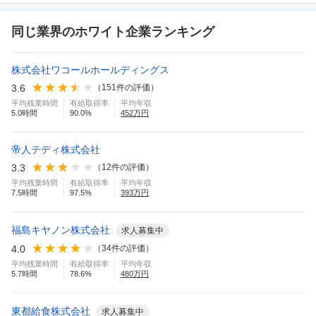
同じ業界のホワイト企業ランキング
株式会社ワコールホールディングス
3.6
（
151
件の評価）
平均残業時間
有給取得率
平均年収
5.0
時間
90.0
%
452
万円
帝人テディ株式会社
3.3
（
12
件の評価）
平均残業時間
有給取得率
平均年収
7.5
時間
97.5
%
393
万円
福島キヤノン株式会社
求人募集中
4.0
（
34
件の評価）
平均残業時間
有給取得率
平均年収
5.7
時間
78.6
%
480
万円
東都給食株式会社
求人募集中