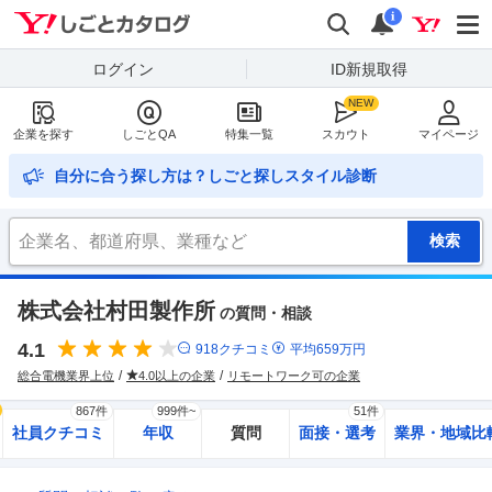
Yahoo!しごとカタログ
検索
通知
i
ログイン
ID新規取得
企業を探す
しごとQA
特集一覧
スカウト
マイページ
自分に合う探し方は？しごと探しスタイル診断
株式会社村田製作所
の質問・相談
4.1
918
クチコミ
平均
659
万円
総合電機業界上位
4.0以上の企業
リモートワーク可の企業
867件
999件~
51件
社員クチコミ
年収
質問
面接・選考
業界・地域比