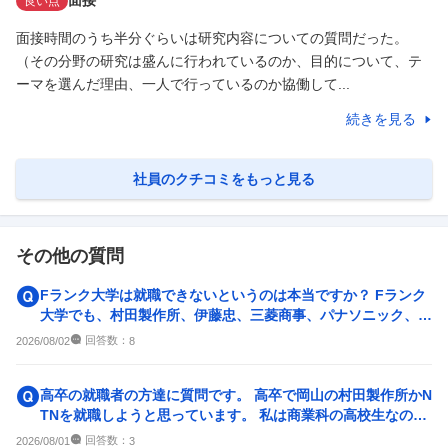
面接
良い点
面接時間のうち半分ぐらいは研究内容についての質問だった。
（その分野の研究は盛んに行われているのか、目的について、テ
ーマを選んだ理由、一人で行っているのか協働して...
続きを見る
社員のクチコミをもっと見る
その他の質問
Fランク大学は就職できないというのは本当ですか？ Fランク
大学でも、村田製作所、伊藤忠、三菱商事、パナソニック、国
家総合職に就職して...
回答数：
2026/08/02
8
高卒の就職者の方達に質問です。 高卒で岡山の村田製作所かN
TNを就職しようと思っています。 私は商業科の高校生なので
すが、二社のような...
回答数：
2026/08/01
3