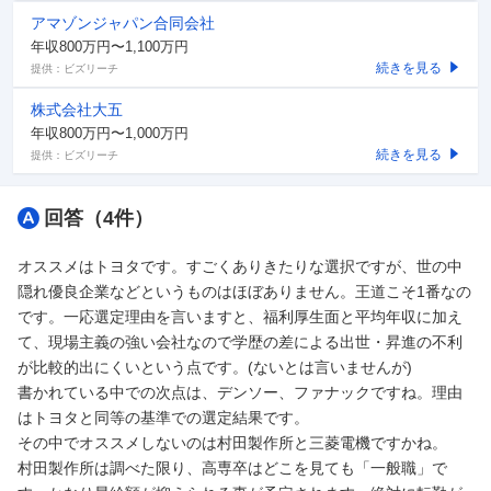
アマゾンジャパン合同会社
年収800万円〜1,100万円
続きを見る
提供：ビズリーチ
株式会社大五
年収800万円〜1,000万円
続きを見る
提供：ビズリーチ
回答（
4
件）
オススメはトヨタです。すごくありきたりな選択ですが、世の中
隠れ優良企業などというものはほぼありません。王道こそ1番なの
です。一応選定理由を言いますと、福利厚生面と平均年収に加え
て、現場主義の強い会社なので学歴の差による出世・昇進の不利
が比較的出にくいという点です。(ないとは言いませんが)
書かれている中での次点は、デンソー、ファナックですね。理由
はトヨタと同等の基準での選定結果です。
その中でオススメしないのは村田製作所と三菱電機ですかね。
村田製作所は調べた限り、高専卒はどこを見ても「一般職」で