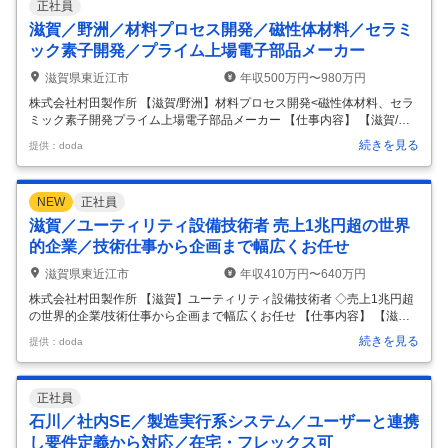
正社員
以下業務を担当して頂きます。 ■業務詳細（業務例） ・新規開発取り組
みのプロジェクト会議に参加。開発目標やその評価方法の検討に品質視
滋賀／野洲／材料プロセス開発／磁性体材料／セラミ
点でアドバイスを行う。 ・既存量産品の材料・設計変更に対して品質視
ック素子開発／プライム上場電子部品メーカー
点で参画
…
滋賀県東近江市
年収500万円〜980万円
株式会社村田製作所 【滋賀/野洲】材料プロセス開発<磁性体材料、セラ
ミック素子開発プライム上場電子部品メーカー 【仕事内容】 【滋賀/野
洲】材料プロセス開発<磁性体材料、セラミック素子開発プライム上場
続きを見る
提供：doda
電子部品メーカー 【具体的な仕事内容】 電子部品向けの磁性材料の設
計、原料プロセスおよび窯業プロセスの技術開発に携わっていただきま
す。 業務の流れとしては、商品開発部門より「どんな性能のインダクタ
NEW
正社員
が必要で、そのためにどんなコアがいるか」というニーズを受けて、組
成の検討から、それを実現するためのプロセス開発までを担います。 ■
滋賀／ユーティリティ設備技術者 売上1兆円超の世界
業務詳細 ・既存材料のQCDを抜本的に改善する取り組みを、工場の製造
的企業／技術仕事から企画まで幅広くお任せ
プロセ
…
滋賀県東近江市
年収410万円〜640万円
株式会社村田製作所 【滋賀】ユーティリティ設備技術者 ◇売上1兆円超
の世界的企業/技術仕事から企画まで幅広くお任せ 【仕事内容】 【滋
賀】ユーティリティ設備技術者 ◇売上1兆円超の世界的企業/技術仕事か
続きを見る
提供：doda
ら企画まで幅広くお任せ 【具体的な仕事内容】 生産活動の土台となる工
場インフラ施設・ユーティリティ設備（電気/排水/ボイラー設備/空調
等）担当として、以下業務を担って頂きます。 ■業務詳細 ◇工場のユー
正社員
ティリティ設備全般の点検、メンテナンス計画、トラブル対応 ◇改修等
の工事における対応（工事会社の選定、調整、見積、稟議書作成など）
石川／社内SE／製造実行系システム／ユーザーと連携
◇施設保全に関するテーマ（例:DXを活用した保全、体制検討など）
…
し要件定義から対応／在宅・フレックス可