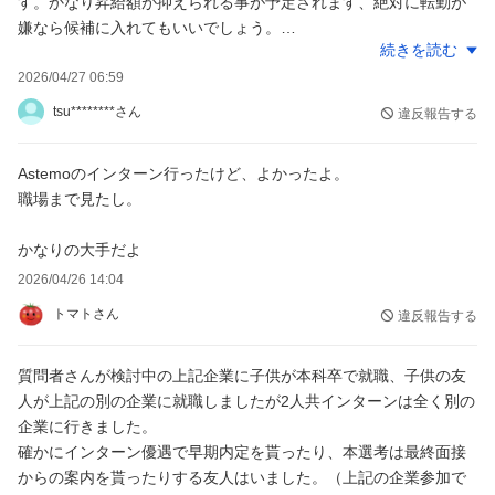
す。かなり昇給額が抑えられる事が予定されます、絶対に転勤が
嫌なら候補に入れてもいいでしょう。
続きを読む
三菱電機は普通に何卒だろうが評判が悪いのでオススメしませ
ん。令和元年には新入社員がパワハラで自殺されていますし、慢
2026/04/27 06:59
性的な長時間労働が問題視されています。品質の三菱を謳ってお
tsu********さん
違反報告する
きながら30年以上の品質不正を隠蔽するなど、労務問題から品質
問題に至るまであまりにも不祥事が多すぎるので、「今はもう変
Astemoのインターン行ったけど、よかったよ。
わっている！」を期待して新卒カードをこの会社に使うことはか
職場まで見たし。
なりリスキーな行動だと思います。インターン生に本当の部分を
見せることはないと思いますが、一応参加する価値はあるかもし
かなりの大手だよ
れませんね。(個人的には、入社は勧められません)
2026/04/26 14:04
主観ですが、参考になれば幸いです。
トマトさん
違反報告する
質問者さんが検討中の上記企業に子供が本科卒で就職、子供の友
人が上記の別の企業に就職しましたが2人共インターンは全く別の
企業に行きました。
確かにインターン優遇で早期内定を貰ったり、本選考は最終面接
からの案内を貰ったりする友人はいました。（上記の企業参加で