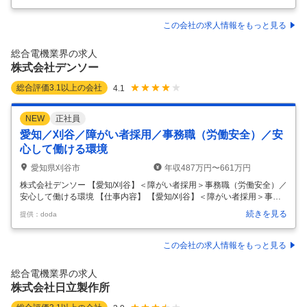
ませ。 【仕事内容】 営業サポートや問い合わせ対応など事務業務全般を
お任せします。※チームワークを大切にする環境で、大きな成果に繋げ
られるからやりがい十分です！以下の2つの業務を中心にお任せしま
この会社の求人情報をもっと見る
す。 ■営業サポート 社内で営業の仕事をサポートします。 資料作成、見
積書・納品書・請求書の作成、 受発注業務、データ入力などを担当。 ■
総合電機業界の求人
社外向け業務 営業が不在の際の問い合わせ対応や 来客時の応対など、
株式会社デンソー
社
…
総合評価
3.1
以上の会社
4.1
NEW
正社員
愛知／刈谷／障がい者採用／事務職（労働安全）／安
心して働ける環境
愛知県刈谷市
年収487万円〜661万円
株式会社デンソー 【愛知/刈谷】＜障がい者採用＞事務職（労働安全）／
安心して働ける環境 【仕事内容】 【愛知/刈谷】＜障がい者採用＞事務
職（労働安全）／安心して働ける環境 【具体的な仕事内容】 ＜世界トッ
続きを見る
提供：doda
プクラスの自動車部品メーカー／世界35ヶ国の国と地域で事業展開／特
許数は自動車部品メーカートップクラス＞ ■業務内容 安全衛生に関する
社内管理業務のサポートを中心に担当いただきます。 具体的には以下の
この会社の求人情報をもっと見る
業務に携わっていただきます。 ・各種安全データの入力・集計・管理 ・
法定届け出業務 ・社内申請・報告書類の作成およびチェック ・関連資料
総合電機業界の求人
の整理・電子化、文書管理 ・備品・保護具等の在庫管理および発
…
株式会社日立製作所