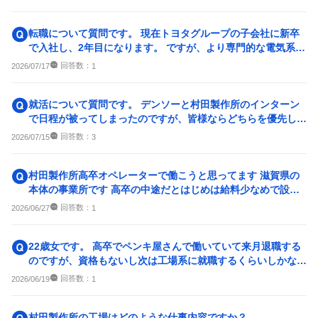
転職について質問です。 現在トヨタグループの子会社に新卒
で入社し、2年目になります。 ですが、より専門的な電気系の
技術職として働きたい...
回答数：
2026/07/17
1
就活について質問です。 デンソーと村田製作所のインターン
で日程が被ってしまったのですが、皆様ならどちらを優先しま
すか？非常に迷っていて...
回答数：
2026/07/15
3
村田製作所高卒オペレーターで働こうと思ってます 滋賀県の
本体の事業所です 高卒の中途だとはじめは給料少なめで設定
されて数年後追いつく感...
回答数：
2026/06/27
1
22歳女です。 高卒でペンキ屋さんで働いていて来月退職する
のですが、資格もないし次は工場系に就職するくらいしかない
かなと思っています。 そこ
回答数：
2026/06/19
1
村田製作所の工場はどのような仕事内容ですか？