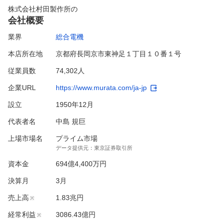
株式会社村田製作所
の
会社概要
業界
総合電機
本店所在地
京都府長岡京市東神足１丁目１０番１号
従業員数
74,302人
企業URL
https://www.murata.com/ja-jp
設立
1950年12月
代表者名
中島 規巨
上場市場名
プライム市場
データ提供元：
東京証券取引所
資本金
694億4,400万円
決算月
3
月
売上高
1.83兆円
※
経常利益
3086.43億円
※