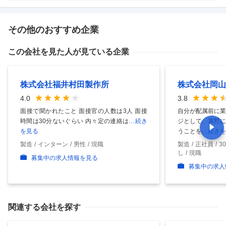
その他のおすすめ企業
この会社を見た人が見ている企業
株式会社福井村田製作所
株式会社岡山
4.0
3.8
面接で聞かれたこと 面接官の人数は3人 面接
自分が配属前に業
時間は30分ないぐらい 内々定の連絡は
…続き
ジとして、寡黙に
を見る
うことを
…続きを
製造
インターン
男性
現職
製造
正社員
3
し
現職
募集中の求人情報を見る
募集中の求人
関連する会社を探す