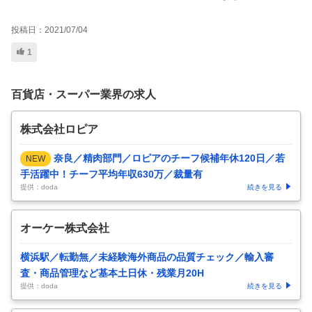
投稿日：
2021/07/04
1
百貨店・スーパー業界の求人
株式会社ロピア
奈良／精肉部門／ロピアのチーフ候補年休120日／若
NEW
手活躍中！チーフ平均年収630万／裁量有
提供：doda
続きを見る
オーケー株式会社
横浜駅／転勤無／未経験海外商品の品質チェック／輸入審
査・商品管理など基本土日休・残業月20H
提供：doda
続きを見る