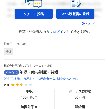
クチコミ投稿
Web履歴書の
登録
ヘルプ
投稿・登録済みの方は
ログイン
して
続きを読む
投稿日：
2022/08/11
2
株式会社平和堂の評判・クチコミ・評価
年収・給与制度・待遇
不満な点
販売
正社員
30代
男性
主任
現職
新卒入社
既婚
2021年頃
2.8
年収
ボーナス(賞与)
400
万円/年
80
万円
時間外手当
昇給額