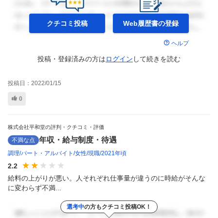
クチコミ投稿
Web履歴書の
登録
ヘルプ
投稿・登録済みの方は
ログイン
して
続きを読む
投稿日：
2022/01/15
0
株式会社平和堂の評判・クチコミ・評価
年収・給与制度・待遇
不満な点
調理
パート・アルバイト
女性
現職
2021年頃
2.2
給料の上がりが悪い。人それぞれ仕事量が違うのに時給がそんな
に変わらず不満...
選考中
の方もクチコミ投稿OK！