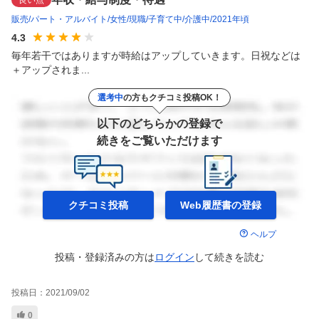
販売
パート・アルバイト
女性
現職
子育て中
介護中
2021年頃
4.3
毎年若干ではありますが時給はアップしていきます。日祝などは
＋アップされま...
選考中
の方もクチコミ投稿OK！
以下のどちらかの登録で
続きをご覧いただけます
クチコミ投稿
Web履歴書の
登録
ヘルプ
投稿・登録済みの方は
ログイン
して
続きを読む
投稿日：
2021/09/02
0