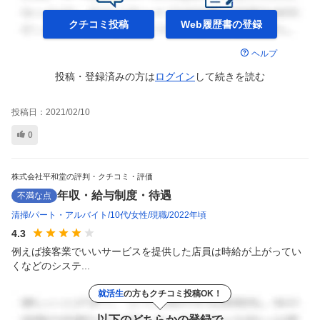
クチコミ投稿
Web履歴書の
登録
ヘルプ
投稿・登録済みの方は
ログイン
して
続きを読む
投稿日：
2021/02/10
0
株式会社平和堂の評判・クチコミ・評価
年収・給与制度・待遇
不満な点
清掃
パート・アルバイト
10代
女性
現職
2022年頃
4.3
例えば接客業でいいサービスを提供した店員は時給が上がってい
くなどのシステ...
就活生
の方もクチコミ投稿OK！
以下のどちらかの登録で