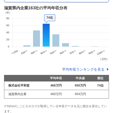
滋賀県内企業
163社
の平均年収分布
74位
平均年収ランキングを見る
平均年収
中央値
順位
株式会社平和堂
466万
円
450万
円
74
位
滋賀県内企業
460万
円
454万
円
※Yahoo!しごとカタログが取得している年収データを元に順位を算出してい
ます。