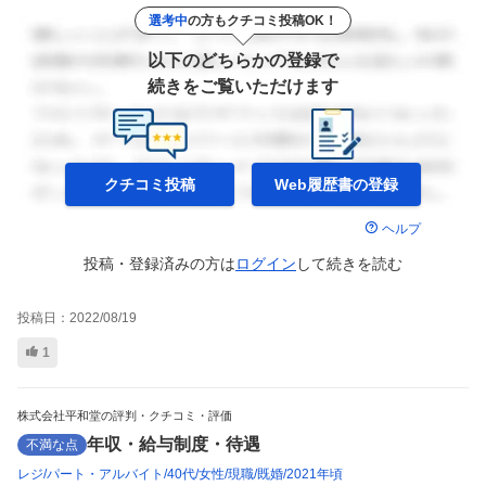
選考中
の方もクチコミ投稿OK！
以下のどちらかの登録で
続きをご覧いただけます
クチコミ投稿
Web履歴書の
登録
ヘルプ
投稿・登録済みの方は
ログイン
して
続きを読む
投稿日：
2022/08/19
1
株式会社平和堂の評判・クチコミ・評価
年収・給与制度・待遇
不満な点
レジ
パート・アルバイト
40代
女性
現職
既婚
2021年頃