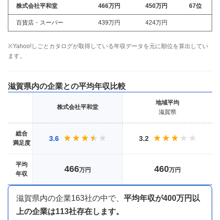
株式会社平和堂
466万
円
450万
円
67
位
百貨店・スーパー
439万
円
424万
円
※Yahoo!しごとカタログが取得している年収データを元に順位を算出してい
ます。
滋賀県
内の企業との平均年収比較
地域
平均
株式会社平和堂
滋賀県
総合
3.6
3.2
満足度
平均
466
460
万円
万円
年収
滋賀県内
の企業
163
社の中で、
平均年収が
400万円以
上
の企業は
113
社存在します。