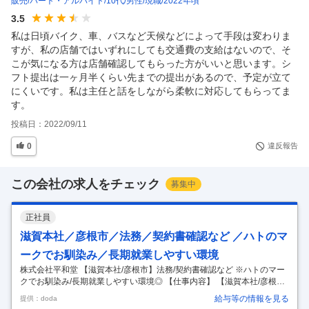
販売
パート・アルバイト
10代
男性
現職
2022年頃
3.5
私は日頃バイク、車、バスなど天候などによって手段は変わりま
すが、私の店舗ではいずれにしても交通費の支給はないので、そ
こが気になる方は店舗確認してもらった方がいいと思います。シ
フト提出は一ヶ月半くらい先までの提出があるので、予定が立て
にくいです。私は主任と話をしながら柔軟に対応してもらってま
す。
投稿日：
2022/09/11
0
違反報告
この会社の求人をチェック
募集中
正社員
滋賀本社／彦根市／法務／契約書確認など ／ハトのマ
ークでお馴染み／長期就業しやすい環境
株式会社平和堂 【滋賀本社/彦根市】法務/契約書確認など ※ハトのマー
クでお馴染み/長期就業しやすい環境◎ 【仕事内容】 【滋賀本社/彦根
市】法務/契約書確認など ※ハトのマークでお馴染み/長期就業しやすい
給与等の情報を見る
提供：doda
環境◎ 【具体的な仕事内容】 ＜地域に愛されるハトのマークの総合スー