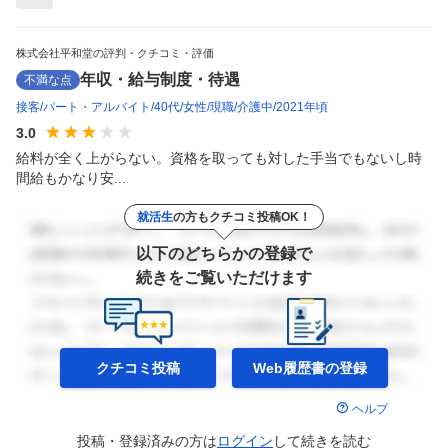
株式会社平和堂の評判・クチコミ・評価
年収・給与制度・待遇
不満な点
接客
パート・アルバイト
40代
女性
現職
介護中
2021年頃
3.0
給料が全く上がらない。資格を取っても対した手当でもないし時
間給もかなり安...
就活生
の方もクチコミ投稿OK！
以下のどちらかの登録で
続きをご覧いただけます
クチコミ投稿
Web履歴書の
登録
ヘルプ
投稿・登録済みの方は
ログイン
して
続きを読む