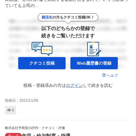
ていても上司の...
就活生
の方もクチコミ投稿OK！
以下のどちらかの登録で
続きをご覧いただけます
クチコミ投稿
Web履歴書の
登録
ヘルプ
投稿・登録済みの方は
ログイン
して
続きを読む
投稿日：
2021/11/26
0
株式会社平和堂の評判・クチコミ・評価
年収・給与制度・待遇
良い点