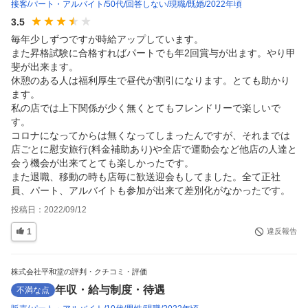
接客
パート・アルバイト
50代
回答しない
現職
既婚
2022年頃
3.5
毎年少しずつですが時給アップしています。

また昇格試験に合格すればパートでも年2回賞与が出ます。やり甲
斐が出来ます。

休憩のある人は福利厚生で昼代が割引になります。とても助かり
ます。

私の店では上下関係が少く無くとてもフレンドリーで楽しいで
す。

コロナになってからは無くなってしまったんですが、それまでは
店ごとに慰安旅行(料金補助あり)や全店で運動会など他店の人達と
会う機会が出来てとても楽しかったです。

また退職、移動の時も店毎に歓送迎会もしてました。全て正社
員、パート、アルバイトも参加が出来て差別化がなかったです。
投稿日：
2022/09/12
1
違反報告
株式会社平和堂の評判・クチコミ・評価
年収・給与制度・待遇
不満な点