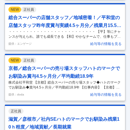
パー/長期就業◎＞ ■職務内容： 法務担当として下記業務をお任せしま
す。 (1)法務に関する事項 ・法規、訴訟等の業務および調査研究（会社
NEW
正社員
法、民法、独占禁止法、下請法等） ・契約書の点検に関する業務（契約
書チェック、ひな形の作成、修正） ・許認可届出に関する業務（防火管
総合スーパーの店舗スタッフ／地域密着！／平和堂の
理、酒類販売、医療機器、古物商等） ・弁護士、司法書士、
…
店舗スタッフ昨年度賞与実績4.5ヶ月分／残業月15.5時
・・・・・・・・・・・・・・・・・・・・・・・・・ 【平】等にチャ
間
ンスが与えられ、誰でも成長できる 【和】やかなチームで、仕事もプラ
イベートも充実 【堂】々と信頼される職場で、地域貢献を実現しよう
給与等の情報を見る
提供：エンゲージ
・・・・・・・・・・・・・・・・・・・・・・・・・ 【平和堂のおす
すめポイント】 ◆年間休日117日！長期連休も取得可能 ーｖ－ー 当社で
はAIを導入した働き方改革で年間休日117日を記録しています。 また、
NEW
正社員
長期連休も制度として整っているので、旅行や趣味を楽しめます。 ◆幅
広いキャリア！業界最高クラスの給与体制！ ーｖ－ー ▽【売り場担当
京都／総合スーパーの売り場スタッフハトのマークで
者】年収380万円 ▽【主任】年収500万円 ▽【次長・バイヤ
…
お馴染み賞与4.5ヶ月分／平均勤続18.9年
株式会社平和堂 【京都】総合スーパーの売り場スタッフ◆ハトのマーク
でお馴染み◆賞与4.5ヶ月分／平均勤続18.9年 【仕事内容】 【京都】総
合スーパーの売り場スタッフ◆ハトのマークでお馴染み◆賞与4.5ヶ月分
給与等の情報を見る
提供：doda
／平均勤続18.9年 【具体的な仕事内容】 地域に愛されるハトのマークの
総合スーパー◆正社員雇用◆長期就業◎希望勤務地はご相談ください★
経験を活かしながらワークライフバランス整う！創業から黒字経営／昨
正社員
年度賞与4.5ヶ月分／平均勤続18.9年 『平和堂』『フレンドマート』
『フレンドタウン』『アル・プラザ』を展開している当社にて、各店舗
滋賀／彦根市／社内SEハトのマークでお馴染み残業1
の食料品部門の業務をお任せします。 ■職務内容： ・接客販
…
0ｈ程度／地域貢献／長期就業