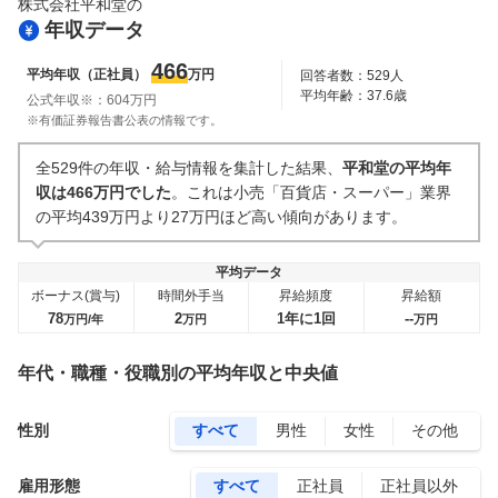
株式会社平和堂
の
年収データ
466
平均年収（正社員）
万円
回答者数：
529
人
平均年齢：
37.6
歳
公式年収※：
604
万円
※有価証券報告書公表の情報です。
全529件の年収・給与情報を集計した結果、
平和堂の平均年
収は466万円でした
。これは小売「百貨店・スーパー」業界
の平均439万円より27万円ほど高い傾向があります。
平均データ
ボーナス(賞与)
時間外手当
昇給頻度
昇給額
78
2
1年に1回
--
万円/年
万円
万円
年代・職種・役職別の平均年収と中央値
性別
すべて
男性
女性
その他
雇用形態
すべて
正社員
正社員以外