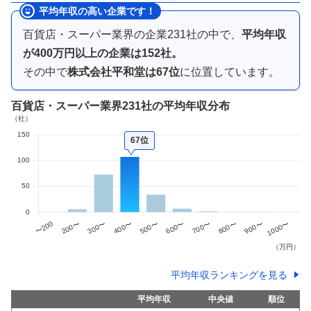
平均年収の高い企業です！
百貨店・スーパー業界
の企業
231
社の中で、
平均年収
が
400万円以上
の企業は
152
社。
その中で
株式会社平和堂
は
67
位
に位置しています。
百貨店・スーパー業界
231社
の平均年収分布
67位
平均年収ランキングを見る
平均年収
中央値
順位