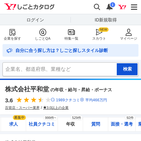
Yahoo!しごとカタログ
検索
通知
i
ログイン
ID新規取得
企業を探す
しごとQA
特集一覧
スカウト
マイページ
自分に合う探し方は？しごと探しスタイル診断
株式会社平和堂
の年収・給与・昇給・ボーナス
3.6
1989
クチコミ
平均
466
万円
百貨店・スーパー業界
3.0以上の企業
募集中
999件~
529件
92件
求人
社員クチコミ
年収
質問
面接・選考