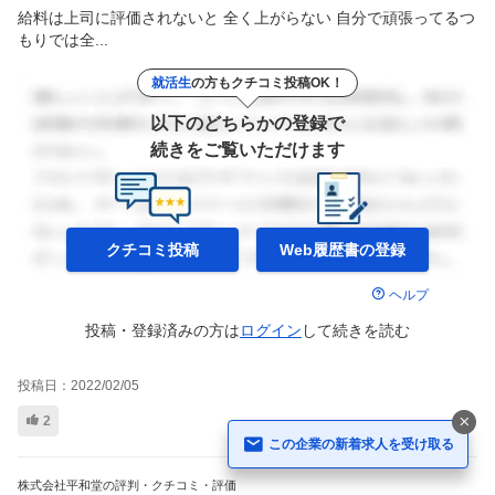
給料は上司に評価されないと 全く上がらない 自分で頑張ってるつ
もりでは全...
就活生
の方もクチコミ投稿OK！
以下のどちらかの登録で
続きをご覧いただけます
クチコミ投稿
Web履歴書の
登録
ヘルプ
投稿・登録済みの方は
ログイン
して
続きを読む
投稿日：
2022/02/05
2
この企業の新着求人を受け取る
株式会社平和堂の評判・クチコミ・評価