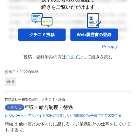
続きをご覧いただけます
クチコミ投稿
Web履歴書の
登録
ヘルプ
投稿・登録済みの方は
ログイン
して
続きを読む
投稿日：
2022/09/26
0
株式会社平和堂の評判・クチコミ・評価
年収・給与制度・待遇
不満な点
レジ
パート・アルバイト
30代
回答しない
退職済み
子育て中
2022年頃
時給は 他の店と大体同じに感じる レジ業務以外の仕事をしていて
も 手当て...