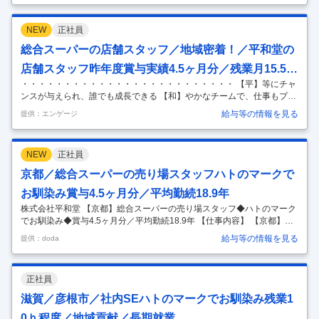
パー/長期就業◎＞ ■職務内容： 法務担当として下記業務をお任せしま
す。 (1)法務に関する事項 ・法規、訴訟等の業務および調査研究（会社
NEW
正社員
法、民法、独占禁止法、下請法等） ・契約書の点検に関する業務（契約
書チェック、ひな形の作成、修正） ・許認可届出に関する業務（防火管
総合スーパーの店舗スタッフ／地域密着！／平和堂の
理、酒類販売、医療機器、古物商等） ・弁護士、司法書士、
…
店舗スタッフ昨年度賞与実績4.5ヶ月分／残業月15.5時
・・・・・・・・・・・・・・・・・・・・・・・・・ 【平】等にチャ
間
ンスが与えられ、誰でも成長できる 【和】やかなチームで、仕事もプラ
イベートも充実 【堂】々と信頼される職場で、地域貢献を実現しよう
給与等の情報を見る
提供：エンゲージ
・・・・・・・・・・・・・・・・・・・・・・・・・ 【平和堂のおす
すめポイント】 ◆年間休日117日！長期連休も取得可能 ーｖ－ー 当社で
はAIを導入した働き方改革で年間休日117日を記録しています。 また、
NEW
正社員
長期連休も制度として整っているので、旅行や趣味を楽しめます。 ◆幅
広いキャリア！業界最高クラスの給与体制！ ーｖ－ー ▽【売り場担当
京都／総合スーパーの売り場スタッフハトのマークで
者】年収380万円 ▽【主任】年収500万円 ▽【次長・バイヤ
…
お馴染み賞与4.5ヶ月分／平均勤続18.9年
株式会社平和堂 【京都】総合スーパーの売り場スタッフ◆ハトのマーク
でお馴染み◆賞与4.5ヶ月分／平均勤続18.9年 【仕事内容】 【京都】総
合スーパーの売り場スタッフ◆ハトのマークでお馴染み◆賞与4.5ヶ月分
給与等の情報を見る
提供：doda
／平均勤続18.9年 【具体的な仕事内容】 地域に愛されるハトのマークの
総合スーパー◆正社員雇用◆長期就業◎希望勤務地はご相談ください★
経験を活かしながらワークライフバランス整う！創業から黒字経営／昨
正社員
年度賞与4.5ヶ月分／平均勤続18.9年 『平和堂』『フレンドマート』
『フレンドタウン』『アル・プラザ』を展開している当社にて、各店舗
滋賀／彦根市／社内SEハトのマークでお馴染み残業1
の食料品部門の業務をお任せします。 ■職務内容： ・接客販
…
0ｈ程度／地域貢献／長期就業