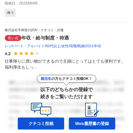
投稿日：
2022/06/09
0
株式会社平和堂の評判・クチコミ・評価
年収・給与制度・待遇
良い点
レジ
パート・アルバイト
60代以上
女性
現職
既婚
2021年頃
4.2
仕事帰りに買い物ができるので主婦にとってはとても便利です。
福利厚生もしっ...
就活生
の方もクチコミ投稿OK！
以下のどちらかの登録で
続きをご覧いただけます
クチコミ投稿
Web履歴書の
登録