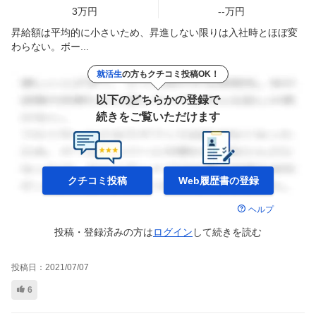
3
万円
--
万円
昇給額は平均的に小さいため、昇進しない限りは入社時とほぼ変
わらない。ボー...
就活生
の方もクチコミ投稿OK！
以下のどちらかの登録で
続きをご覧いただけます
クチコミ投稿
Web履歴書の
登録
ヘルプ
投稿・登録済みの方は
ログイン
して
続きを読む
投稿日：
2021/07/07
6