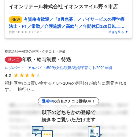
イオンリテール株式会社 イオンスマイル野々市店
有資格者歓迎／「9月急募」／デイサービスの理学療
NEW
法士・PT／常勤／介護施設／高給与／年間休日120日以上／
提供：PTOTSTワーカー
続きを見る
教育体制万全
株式会社平和堂の評判・クチコミ・評価
年収・給与制度・待遇
良い点
レジ
パート・アルバイト
50代
女性
現職
既婚
子育て中
2021年頃
4.2
福利厚生には買い物すると5〜10%の割引分が給与に還元されま
す。　旅行セ...
選考中
の方もクチコミ投稿OK！
以下のどちらかの登録で
続きをご覧いただけます