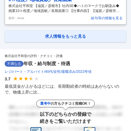
株式会社平和堂 【滋賀／彦根市】社内SE◆ハトのマークでお馴染み◆
残業10ｈ程度／地域貢献／長期就業◎ 【仕事内容】 【滋賀／彦根市】
社内SE◆ハトのマークでお馴染み◆残業10ｈ程度／地域貢献／長期就業
給与等の情報を見る
提供：doda
◎ 【具体的な仕事内容】 ＜地域に愛されるハトのマークの総合スーパ
ー/長期就業残業10ｈ程度＞ いきなり全てではなく、ご経験に応じて業
務をお任せしますのでご安心ください。 ■業務詳細： ・各部への要件ヒ
アリング ・社内ポータルシステムの設計開発(PHP、JavaScript、java、
求人情報をもっと見る
pythonなど) ・社内サーバーの運用保守(windows、Linux) ・社内ネット
ワークの運用保守 ・Io
…
株式会社平和堂の評判・クチコミ・評価
年収・給与制度・待遇
不満な点
レジ
パート・アルバイト
40代
女性
退職済み
2022年頃
3.7
最低賃金が上がるほどには、長期勤続者の時給はあがらないの
で、物価上昇に比...
選考中
の方もクチコミ投稿OK！
以下のどちらかの登録で
続きをご覧いただけます