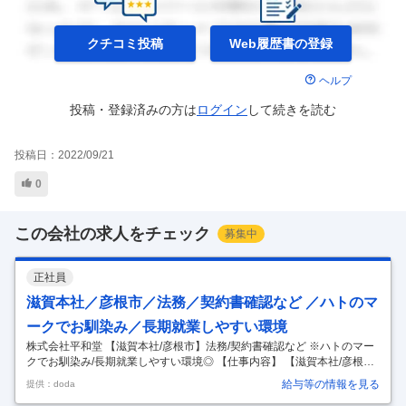
クチコミ投稿
Web履歴書の
登録
ヘルプ
投稿・登録済みの方は
ログイン
して
続きを読む
投稿日：
2022/09/21
0
この会社の求人をチェック
募集中
正社員
滋賀本社／彦根市／法務／契約書確認など ／ハトのマ
ークでお馴染み／長期就業しやすい環境
株式会社平和堂 【滋賀本社/彦根市】法務/契約書確認など ※ハトのマー
クでお馴染み/長期就業しやすい環境◎ 【仕事内容】 【滋賀本社/彦根
市】法務/契約書確認など ※ハトのマークでお馴染み/長期就業しやすい
給与等の情報を見る
提供：doda
環境◎ 【具体的な仕事内容】 ＜地域に愛されるハトのマークの総合スー