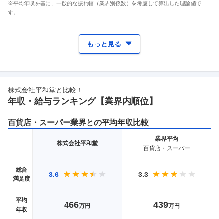
※平均年収を基に、一般的な振れ幅（業界別係数）を考慮して算出した理論値で
す。
もっと見る
株式会社平和堂
と比較！
年収・給与ランキング【業界
内順位】
百貨店・スーパー
業界との平均年収比較
業界
平均
株式会社平和堂
百貨店・スーパー
総合
3.6
3.3
満足度
平均
466
439
万円
万円
年収