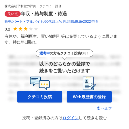
株式会社平和堂の評判・クチコミ・評価
年収・給与制度・待遇
良い点
販売
パート・アルバイト
60代以上
女性
現職
既婚
2022年頃
3.2
有休や、福利厚生、買い物割引等は充実しているように思いま
す。特に年1回の...
選考中
の方もクチコミ投稿OK！
以下のどちらかの登録で
続きをご覧いただけます
クチコミ投稿
Web履歴書の
登録
ヘルプ
投稿・登録済みの方は
ログイン
して
続きを読む