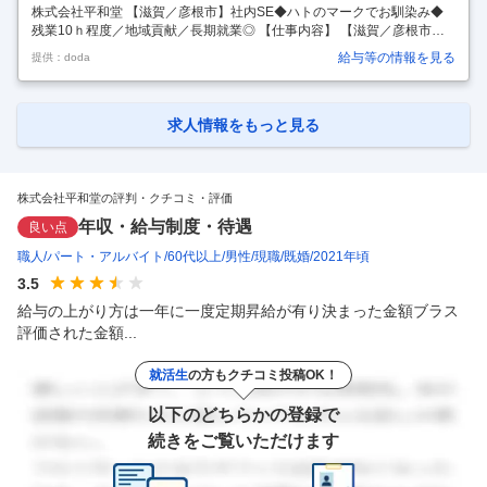
株式会社平和堂 【滋賀／彦根市】社内SE◆ハトのマークでお馴染み◆
残業10ｈ程度／地域貢献／長期就業◎ 【仕事内容】 【滋賀／彦根市】
社内SE◆ハトのマークでお馴染み◆残業10ｈ程度／地域貢献／長期就業
給与等の情報を見る
提供：doda
◎ 【具体的な仕事内容】 ＜地域に愛されるハトのマークの総合スーパ
ー/長期就業残業10ｈ程度＞ いきなり全てではなく、ご経験に応じて業
務をお任せしますのでご安心ください。 ■業務詳細： ・各部への要件ヒ
アリング ・社内ポータルシステムの設計開発(PHP、JavaScript、java、
求人情報をもっと見る
pythonなど) ・社内サーバーの運用保守(windows、Linux) ・社内ネット
ワークの運用保守 ・Io
…
株式会社平和堂の評判・クチコミ・評価
年収・給与制度・待遇
良い点
職人
パート・アルバイト
60代以上
男性
現職
既婚
2021年頃
3.5
給与の上がり方は一年に一度定期昇給が有り決まった金額ブラス
評価された金額...
就活生
の方もクチコミ投稿OK！
以下のどちらかの登録で
続きをご覧いただけます