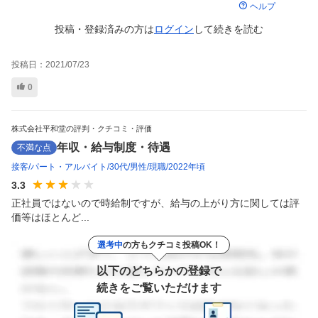
ヘルプ
投稿・登録済みの方は
ログイン
して
続きを読む
投稿日：
2021/07/23
0
株式会社平和堂の評判・クチコミ・評価
年収・給与制度・待遇
不満な点
接客
パート・アルバイト
30代
男性
現職
2022年頃
3.3
正社員ではないので時給制ですが、給与の上がり方に関しては評
価等はほとんど...
選考中
の方もクチコミ投稿OK！
以下のどちらかの登録で
続きをご覧いただけます