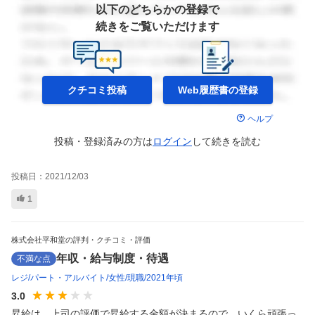
以下のどちらかの登録で
続きをご覧いただけます
クチコミ投稿
Web履歴書の
登録
ヘルプ
投稿・登録済みの方は
ログイン
して
続きを読む
投稿日：
2021/12/03
1
株式会社平和堂の評判・クチコミ・評価
年収・給与制度・待遇
不満な点
レジ
パート・アルバイト
女性
現職
2021年頃
3.0
昇給は、上司の評価で昇給する金額が決まるので、いくら頑張っ