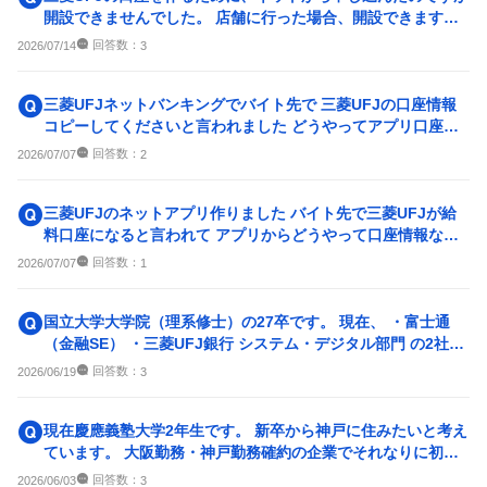
開設できませんでした。 店舗に行った場合、開設できます
か？ 給与のために三菱...
回答数：
2026/07/14
3
三菱UFJネットバンキングでバイト先で 三菱UFJの口座情報
コピーしてくださいと言われました どうやってアプリ口座開
しましたが コピ...
回答数：
2026/07/07
2
三菱UFJのネットアプリ作りました バイト先で三菱UFJが給
料口座になると言われて アプリからどうやって口座情報など
コピーしますか
回答数：
2026/07/07
1
国立大学大学院（理系修士）の27卒です。 現在、 ・富士通
（金融SE） ・三菱UFJ銀行 システム・デジタル部門 の2社で
悩んで...
回答数：
2026/06/19
3
現在慶應義塾大学2年生です。 新卒から神戸に住みたいと考え
ています。 大阪勤務・神戸勤務確約の企業でそれなりに初任
給が高い(できれば3...
回答数：
2026/06/03
3