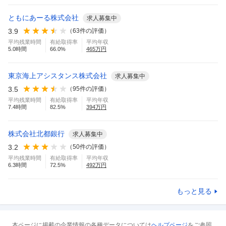
ともにあーる株式会社
求人募集中
3.9
（
63
件の評価）
平均残業時間
有給取得率
平均年収
5.0
時間
66.0
%
465
万円
東京海上アシスタンス株式会社
求人募集中
3.5
（
95
件の評価）
平均残業時間
有給取得率
平均年収
7.4
時間
82.5
%
394
万円
株式会社北都銀行
求人募集中
3.2
（
50
件の評価）
平均残業時間
有給取得率
平均年収
6.3
時間
72.5
%
492
万円
もっと見る
本ページに掲載の企業情報の各種データについては
ヘルプページ
をご参照