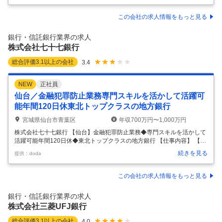
ント、デベロッパー、仲介、コンサルティング等の経験があり、銀行の
顧客基盤等を背景とする幅広いプレイグラウンドで活躍したい方のご応
この会社の求人情報をもっと見る
募をお待ちしております～ ■業務内容、案件例 ・賃貸不動産の運営・管
理全般 ・テナント管理、リーシング活動企画 ・修繕及びCapex計画の立
銀行・信託銀行業界の求人
案 ・賃貸不動産の収支計画の立案・管理 ・RE
…
株式会社七十七銀行
総合評価
3.1
以上の会社
3.4
NEW
正社員
仙台／金融犯罪防止業務専門スキルを活かして活躍可
能年間120日休東北トップクラスの地方銀行
宮城県仙台市青葉区
年収700万円〜1,000万円
株式会社七十七銀行 【仙台】金融犯罪防止業務◆専門スキルを活かして
活躍可能年間120日休◆東北トップクラスの地方銀行 【仕事内容】 【仙
台】金融犯罪防止業務◆専門スキルを活かして活躍可能年間120日休◆
続きを見る
提供：doda
東北トップクラスの地方銀行 【具体的な仕事内容】 ～東北トップクラス
の地方銀行／同業界での経験を活かせる／年間休日120日・土日祝休み
でワークライフバランス新たな事業にも積極的に挑戦～ ■業務内容： 金
この会社の求人情報をもっと見る
融犯罪の手口が多様化する中、銀行のお取引先の大切な資産を犯罪から
守るため、金融犯罪防止に関する業務全般を担当いただきます。 ■業務
銀行・信託銀行業界の求人
詳細： 【入社直後】 ◇金融犯罪対策課における実務全般への参画 ◇
…
株式会社三菱UFJ銀行
総合評価
3.1
以上の会社
4.0