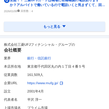
至急！！ 三菱UFJカードは職場に在籍確認の電話あります
か？アルバイトで働いているので電話いくと気まずくて、回答
お願い致します。
回答数：
2026/01/08
4
もっと見る
株式会社三菱UFJフィナンシャル・グループ
の
会社概要
業界
銀行・信託銀行
本店所在地
東京都千代田区丸の内１丁目４番５号
従業員数
161,509人
企業URL
https://www.mufg.jp/
設立
2001年4月
代表者名
半沢 淳一
上場市場名
プライム市場