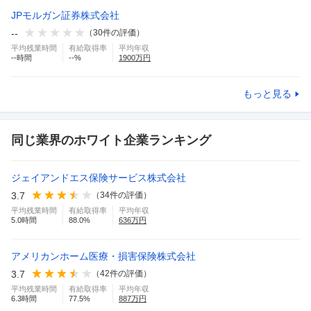
JPモルガン証券株式会社
--
（
30
件の評価）
平均残業時間
有給取得率
平均年収
--
時間
--
%
1900
万円
もっと見る
同じ業界のホワイト企業ランキング
ジェイアンドエス保険サービス株式会社
3.7
（
34
件の評価）
平均残業時間
有給取得率
平均年収
5.0
時間
88.0
%
636
万円
アメリカンホーム医療・損害保険株式会社
3.7
（
42
件の評価）
平均残業時間
有給取得率
平均年収
6.3
時間
77.5
%
887
万円