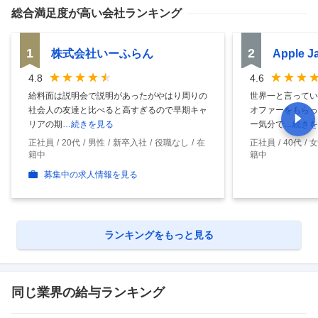
総合満足度
が高い会社ランキング
1
2
株式会社いーふらん
Apple 
4.8
4.6
給料面は説明会で説明があったがやはり周りの
世界一と言ってい
社会人の友達と比べると高すぎるので早期キャ
オファーをもらっ
リアの期
…続きを見る
ー気分で
…続きを
正社員
20代
男性
新卒入社
役職なし
在
正社員
40代
女
籍中
籍中
募集中の求人情報を見る
ランキングをもっと見る
同じ業界の給与ランキング