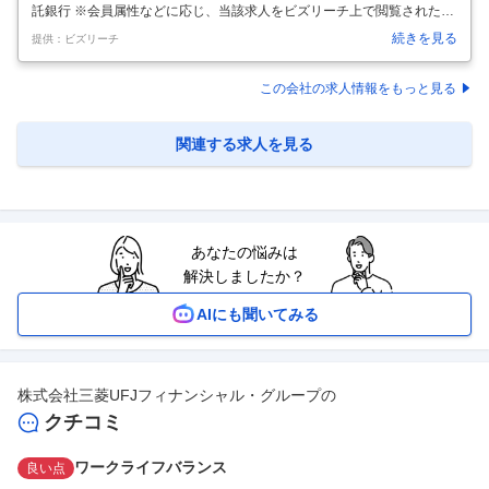
託銀行 ※会員属性などに応じ、当該求人をビズリーチ上で閲覧された際
に内容が異なる場合があります 【会社概要】 南都銀行は、奈良県を中心
続きを見る
提供：ビズリーチ
とした地域を地盤とする地方銀行です。1934年の設立以来、奈良県内に
おいて預金・貸出金ともに圧倒的なシェアを誇り、盤石な経営基盤を築
いています。 当行のメインマーケットである奈良県は、一世帯あたりの
この会社の求人情報をもっと見る
金融資産が全国2位と厚く、教育水準も高い（大学進学率 全国7位）な
ど、豊かな暮らしの水準と優秀な人材を輩出する土壌を有しています。
（※出典：総務省2019年全国家計構造調査等） この豊かなアセットを
関連する求人を見る
有す
…
あなたの悩みは
解決しましたか？
AIにも聞いてみる
株式会社三菱UFJフィナンシャル・グループ
の
クチコミ
ワークライフバランス
良い点