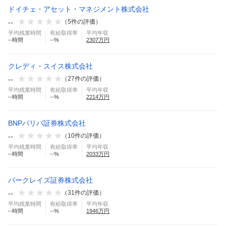
ドイチェ・アセット・マネジメント株式会社
--
（
5
件の評価）
平均残業時間
有給取得率
平均年収
--
時間
--
%
2307
万円
クレディ・スイス株式会社
--
（
27
件の評価）
平均残業時間
有給取得率
平均年収
--
時間
--
%
2214
万円
BNPパリバ証券株式会社
--
（
10
件の評価）
平均残業時間
有給取得率
平均年収
--
時間
--
%
2033
万円
バークレイズ証券株式会社
--
（
31
件の評価）
平均残業時間
有給取得率
平均年収
--
時間
--
%
1946
万円