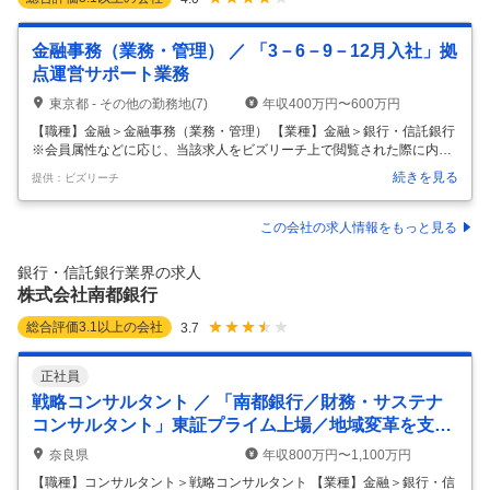
金融事務（業務・管理） ／ 「3－6－9－12月入社」拠
点運営サポート業務
東京都 - その他の勤務地(7)
年収400万円〜600万円
【職種】金融＞金融事務（業務・管理） 【業種】金融＞銀行・信託銀行
※会員属性などに応じ、当該求人をビズリーチ上で閲覧された際に内容
が異なる場合があります 【業務内容】 国内の拠点やセンター・オフィス
続きを見る
提供：ビズリーチ
に在籍し、事務全般と拠点運営サポート業務を担当していただきます。
入社時期は3月・6月・9月・12月からご選択いただくことが可能です。
■拠点で発生する広範囲の事務業務（預金や諸届書類準備、融資事務の
この会社の求人情報をもっと見る
記帳や管理、総務事務） ■会議運営、進捗・計数管理など取りまとめ業
務 ■必要に応じてメールや電話等によるお客さまとの折衝 【キャリアパ
銀行・信託銀行業界の求人
ス】 ご本人が希望する場合は入社後に他領域職種へ挑戦することも可能
株式会社南都銀行
…
総合評価
3.1
以上の会社
3.7
正社員
戦略コンサルタント ／ 「南都銀行／財務・サステナ
コンサルタント」東証プライム上場／地域変革を支え
る盤石な基盤／年休124日／副業可／フレックス制度
奈良県
年収800万円〜1,100万円
【職種】コンサルタント＞戦略コンサルタント 【業種】金融＞銀行・信