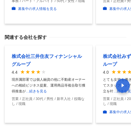
事務
パート・アルバイト
50代
女性
現職
営業
正社員
男
募集中の求人情報を見る
募集中の求人
関連する会社を探す
株式会社三井住友フィナンシャル
株式会社みず
グループ
ループ
4.4
4.0
現所属部署では個人融資の他に不動産オーナー
とても女性も働き
への相続ビジネス提案、運用商品等複合取引獲
てスタッフアップ
得推進が
…続きを見る
立を叶
…続きを見
営業
正社員
30代
男性
新卒入社
役職な
営業
正社員
2
し
現職
し
現職
募集中の求人