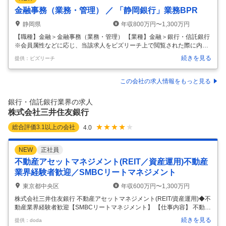
金融事務（業務・管理） ／ 「静岡銀行」業務BPR
静岡県
年収800万円〜1,300万円
【職種】金融＞金融事務（業務・管理） 【業種】金融＞銀行・信託銀行
※会員属性などに応じ、当該求人をビズリーチ上で閲覧された際に内容
が異なる場合があります 【当行の紹介】 しずおかフィナンシャルグルー
続きを見る
提供：ビズリーチ
プは、基本理念「地域とともに夢と豊かさを広げます。」のもと、 マテ
リアリティに基づいた企業活動を展開し、全てのステークホルダーに多
様な価値を提供することで、 社会価値の創造と企業価値の向上を目指し
この会社の求人情報をもっと見る
て参ります。 【業務内容】 当行営業現場における課題に対するＩＴ・デ
ジタルを活用した解決策の企画・推進に関わる業務をお任せ致します。
銀行・信託銀行業界の求人
・ＡＩを活用した業務ＢＰＲ施策 ・デジタルデバイスを活用した業務Ｂ
株式会社三井住友銀行
ＰＲ
…
総合評価
3.1
以上の会社
4.0
NEW
正社員
不動産アセットマネジメント(REIT／資産運用)不動産
業界経験者歓迎／SMBCリートマネジメント
東京都中央区
年収600万円〜1,300万円
株式会社三井住友銀行 不動産アセットマネジメント(REIT/資産運用)◆不
動産業界経験者歓迎【SMBCリートマネジメント】 【仕事内容】 不動産
アセットマネジメント(REIT/資産運用)◆不動産業界経験者歓迎【SMBC
続きを見る
提供：doda
リートマネジメント】 【具体的な仕事内容】 ～不動産アセットマネジメ