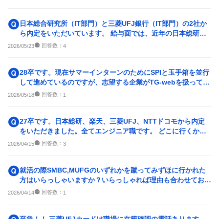
日本総合研究所（IT部門）と三菱UFJ銀行（IT部門）の2社か
ら内定をいただいています。 給与面では、近年の日本総研は3
0歳で年収1,...
回答数：
2026/05/23
4
28卒です。現在サマーインターンのためにSPIと玉手箱を並行
して進めているのですが、志望する企業がTG-webを扱ってい
ることがたまに...
回答数：
2026/05/18
1
27卒です。日本総研、楽天、三菱UFJ、NTTドコモから内定
をいただきました。全てエンジニア職です。 どこに行くかす
ごく悩んでいます。 皆
回答数：
2026/04/15
3
就活の際SMBC,MUFGのいずれかを蹴ってみずほに行かれた
方はいらっしゃいますか？いらっしゃれば理由も合わせてお伺
いしたいです。
回答数：
2026/04/14
1