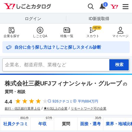
Yahoo!しごとカタログ
検索
通知
i
ログイン
ID新規取得
企業を探す
しごとQA
特集一覧
スカウト
マイページ
自分に合う探し方は？しごと探しスタイル診断
株式会社三菱UFJフィナンシャル・グループ
の
質問・相談
4.4
926
クチコミ
平均
884
万円
銀行・信託銀行業界上位
4.0以上の企業
リモートワーク可の企業
891件
97件
35件
社員クチコミ
年収
質問
面接・選考
業界・地域比