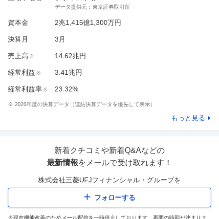
データ提供元：
東京証券取引所
資本金
2兆1,415億1,300万円
決算月
3
月
売上高
14.62兆円
※
経常利益
3.41兆円
※
経常利益率
23.32%
※
※
2026
年度の決算データ（連結決算データを優先して表示）
もっと見る
新着クチコミや新着Q&Aなどの
最新情報
をメールで受け取れます！
株式会社三菱UFJフィナンシャル・グループ
を
フォローする
※現在機能改善のためメール配信を一時停止しております。再開の時期が決まりま