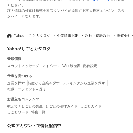
ください。
求人情報の検索は株式会社スタンバイが提供する求人検索エンジン「スタ
ンバイ」となります。
Yahoo!しごとカタログ
企業情報TOP
銀行・信託銀行
株式会社
Yahoo!しごとカタログ
登録情報
スカウトメッセージ
マイページ
Web履歴書
配信設定
仕事を見つける
企業を探す
特徴から企業を探す
ランキングから企業を探す
転職エージェントを探す
お役立ちコンテンツ
教えて！しごとの先生
しごとの法律ガイド
しごとガイド
しごとワード
特集一覧
公式アカウントで情報配信中