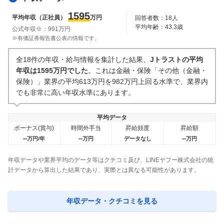
人事・評価制度
入社理由・入社後ギャップ
1595
平均年収（正社員）
万円
回答者数：
18
人
2
件
1
件
平均年齢：
43.3
歳
公式年収※：
991
万円
企業の選考に関するクチコミ
※有価証券報告書公表の情報です。
中途採用面接・選考
新卒採用面接・選考
全18件の年収・給与情報を集計した結果、
Jトラストの平均
0件
0件
年収は1595万円でした
。これは金融・保険「その他（金融・
保険）」業界の平均613万円を982万円上回る水準で、業界内
でも非常に高い年収水準にあります。
平均データ
ボーナス(賞与)
時間外手当
昇給頻度
昇給額
--
--
--
万円/年
万円
データなし
万円
年収データや業界平均のデータ等はクチコミ及び、LINEヤフー株式会社の統
計データから算出した結果であり、実際とは異なる可能性があります。
年収データ・クチコミを見る