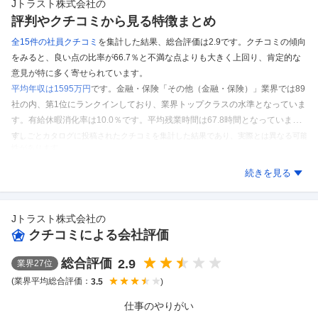
Jトラスト株式会社
の
評判やクチコミから見る特徴まとめ
全15件の
社員クチコミ
を集計した結果、
総合評価は2.9です。
クチコミの傾向
をみると、良い点の比率が66.7％と不満な点よりも大きく上回り、肯定的な
意見が特に多く寄せられています。
平均年収は1595万円
です。
金融・保険「その他（金融・保険）」業界では89
社の内、第1位にランクインしており、業界トップクラスの水準となっていま
す。
有給休暇消化率は10.0％です。
平均残業時間は67.8時間となっていま
す。
※しごとカタログに投稿されたクチコミを集計した結果であり、実際とは異なる可能
性があります。
Jトラスト株式会社
のクチコミを見る
続きを見る
Jトラスト株式会社
の
クチコミによる会社評価
総合評価
2.9
業界
27
位
(業界平均総合評価：
)
3.5
仕事のやりがい