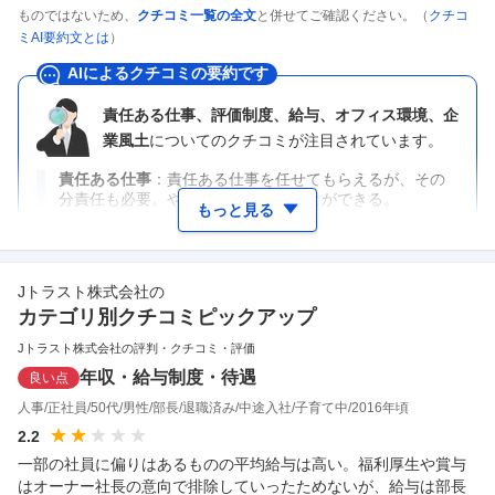
ものではないため、
クチコミ一覧の全文
と併せてご確認ください。（
クチコ
ミAI要約文とは
）
AIによるクチコミの要約です
責任ある仕事、評価制度、給与、オフィス環境、企
業風土
についてのクチコミが注目されています。
責任ある仕事
責任ある仕事を任せてもらえるが、その
分責任も必要。やりがいを感じることができる。
もっと見る
Jトラスト株式会社
の
カテゴリ別クチコミピックアップ
Jトラスト株式会社の評判・クチコミ・評価
年収・給与制度・待遇
良い点
人事
正社員
50代
男性
部長
退職済み
中途入社
子育て中
2016年頃
2.2
一部の社員に偏りはあるものの平均給与は高い。福利厚生や賞与
はオーナー社長の意向で排除していったためないが、給与は部長