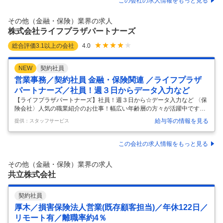
この会社の求人情報をもっと見る
観を胸に、これまでプロジェクトファイナンス、PFI、事業再生ファイナ
ンス等国内初のファイナンススキームを先駆的に開発し、日本の産業・
その他（金融・保険）業界の求人
金融界に対し、大きな役割を果たしてきました。 現
…
株式会社ライフプラザパートナーズ
総合評価
3.1
以上の会社
4.0
NEW
契約社員
営業事務／契約社員 金融・保険関連 ／ライフプラザ
パートナーズ／社員！週３日からデータ入力など
【ライフプラザパートナーズ】社員！週３日から☆データ入力など 〈保
険会社〉人気の職業紹介のお仕事！幅広い年齢層の方々が活躍中です！
【契約社員で就業開始】 契約データの入力、メール送信、営業資料・見
給与等の情報を見る
提供：スタッフサービス
積書の作成、損保計上業務、損保設計書および申し込み書作成、不備管
理および対応、事故受付・管理などをお願いします。 ◆契約社員として
直雇用です。 【ＯＡスキル】 Ｗｏｒｄ（書式設定）・Ｅｘｃｅｌ（関
この会社の求人情報をもっと見る
数） 【お仕事のポイント】週３～５日勤務！雨の日でも駅から濡れずに
通勤できる！年間休日１２０日以上！ 残業ほとんどなくプライベート充
その他（金融・保険）業界の求人
実！交通費２５，０００円まで支給！駐車場無料！車で通勤できます！
共立株式会社
【職種】
…
契約社員
厚木／損害保険法人営業(既存顧客担当)／年休122日／
リモート有／離職率約4％