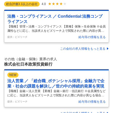
総合評価
3.1
以上の会社
4.0
法務・コンプライアンス ／ Confidential:法務コンプ
ライアンス
【職種】管理＞法務・コンプライアンス 【業種】保険＞生命保険 ※会員
属性などに応じ、当該求人をビズリーチ上で閲覧された際に内容が異な
る場合があります ★法務コンプライアンス職（本社勤務）★ 全国に803
給与等の情報を見る
提供：ビズリーチ
店舗を持つ保険ショップの本社で一緒に働きませんか？ ワークライフバ
ランス抜群で働きやすい環境です。 会社のリスク管理を担う重要な仕事
をお任せします。 ・契約書審査（和文） ・契約書管理 ・各部署からの
この会社の求人情報をもっと見る
法務相談対応 ・トラブル、係争対応 ・顧問弁護士等の外部専門家との連
携 ・個人情報管理業務等 ▽入社後のキャリアパス▽ 「マネジメント職
その他（金融・保険）業界の求人
を目指していただくコース」と「専門性を磨いていただくコース」が
…
株式会社日本政策投資銀行
NEW
法人営業 ／ 「総合職_ポテンシャル採用」金融力で企
業・社会の課題を解決し／世の中の持続的発展を実現
【職種】金融＞法人営業 【業種】金融＞銀行・信託銀行 ※会員属性など
に応じ、当該求人をビズリーチ上で閲覧された際に内容が異なる場合が
あります 【弊行について】 日本政策投資銀行（Development Bank of J
給与等の情報を見る
提供：ビズリーチ
apan）は、「金融力で未来をデザインします」を企業理念に、金融フロ
ンティアの弛まぬ開拓を通じて、お客様及び社会の課題を解決し、日本
と世界の持続的発展を実現しています。 DBJは、挑戦と誠実という価値