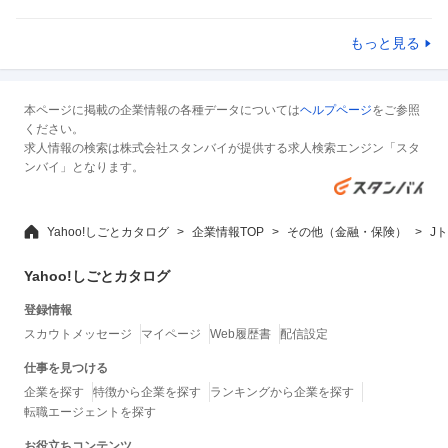
もっと見る
本ページに掲載の企業情報の各種データについては
ヘルプページ
をご参照
ください。
求人情報の検索は株式会社スタンバイが提供する求人検索エンジン「スタ
ンバイ」となります。
Yahoo!しごとカタログ
企業情報TOP
その他（金融・保険）
J
Yahoo!しごとカタログ
登録情報
スカウトメッセージ
マイページ
Web履歴書
配信設定
仕事を見つける
企業を探す
特徴から企業を探す
ランキングから企業を探す
転職エージェントを探す
お役立ちコンテンツ