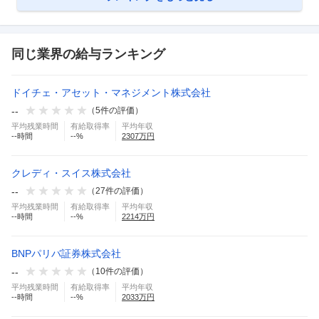
同じ業界の給与ランキング
ドイチェ・アセット・マネジメント株式会社
--
（
5
件の評価）
平均残業時間
有給取得率
平均年収
--
時間
--
%
2307
万円
クレディ・スイス株式会社
--
（
27
件の評価）
平均残業時間
有給取得率
平均年収
--
時間
--
%
2214
万円
BNPパリバ証券株式会社
--
（
10
件の評価）
平均残業時間
有給取得率
平均年収
--
時間
--
%
2033
万円