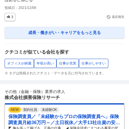
投稿日：
2021/12/06
3
違反報告
成長・働きがい・キャリア
をもっと見る
クチコミが似ている会社を探す
オフィスが綺麗
年収が高い
仕事が充実
仕事がしやすい
※ タグは投稿されたクチコミ・データを元に付与されています。
その他（金融・保険）業界の求人
株式会社損害保険リサーチ
NEW
契約社員
未経験OK
保険調査員／「未経験からプロの保険調査員へ」保険
調査員月給36万円～／土日祝休／大手13社出資の安定
基盤
◤ 胸を張って稼げる、正義の仕事。 ◢ 保険金請求にまつわる事実の究