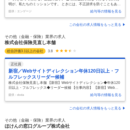
明が、私たちのミッションです。 ときには、不正請求を防ぐこともあり
ます。 社会に良い仕事をしながら、稼げる自分になりませんか？ ―――
給与等の情報を見る
提供：エンゲージ
―――― 具体的にお任せする業務 ――――――― 交通事故や災害、病
気を補償する保険金が適正かを調査します。 交通事故の事実関係を把握
し、過失割合などを調べることも。 保険会社から委託を受け、運営して
この会社の求人情報をもっと見る
いる事業です。 ★担当案件について →月15件ほどの案件を担当しま
す。 →同時に3～5件を並行して進めます。 →調査期間は、難度に応じ
その他（金融・保険）業界の求人
て1週間～1ヶ月ほどです。 ――――――― 業務の流れ ――――
…
株式会社保険見直し本舗
総合評価
3.1
以上の会社
3.8
正社員
新宿／Webサイトディレクション年休120日以上・フ
ルフレックスリーダー候補
株式会社保険見直し本舗 【新宿】Webサイトディレクション◆年休120
日以上・フルフレックス◆リーダー候補 【仕事内容】 【新宿】Webサ
イトディレクション◆年休120日以上・フルフレックス◆リーダー候補
給与等の情報を見る
提供：doda
【具体的な仕事内容】 【業界未経験歓迎／年休120日以上・フレックス
活用／残業月20時間程度】 ■業務概要 「保険見直し本舗」を全国で350
店舗以上展開している当社にて、 Webサイトのディレクションを中心に
この会社の求人情報をもっと見る
デジタルマーケティング領域全般をお任せいたします。 ■具体的な業務
・Web運用全般 ・UI/UX改善 ・サイト改修ディレクション ・解析～改善
その他（金融・保険）業界の求人
案出し ・CMS運用 ・制作会社・開発会
…
ほけんの窓口グループ株式会社