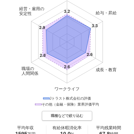
経営・雇用の
給与・昇給
安定性
職場の
成長・教育
人間関係
ワークライフ
Jトラスト株式会社
の評価
その他（金融・保険）
業界評価平均
職種などで絞り込む
平均年収
有給休暇消化率
平均残業時間
1595
10.0
67.8