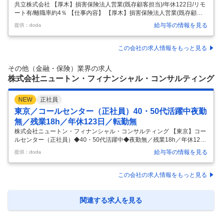
共立株式会社 【厚木】損害保険法人営業(既存顧客担当)/年休122日/リモ
ート有/離職率約4％ 【仕事内容】 【厚木】損害保険法人営業(既存顧客
担当)/年休122日/リモート有/離職率約4％ 【具体的な仕事内容】 【創業1
給与等の情報を見る
提供：doda
15年／既存顧客担当／顧客に深く向き合う法人営業／リモート可/セカン
ドキャリア歓迎】 ■ミッション 既存顧客への満期対応や契約管理をベー
スに、顧客の事業リスクや経営課題に応じた追加提案を行い、長期的な
この会社の求人情報をもっと見る
関係構築を推進します。単なる保険販売ではなく、課題解決を起点とし
たコンサルティブな営業スタイルが特徴です。 またじっくりとお客様と
その他（金融・保険）業界の求人
向き合える営業職となります。 ■仕事内容 〇既存
…
株式会社ニュートン・フィナンシャル・コンサルティング
NEW
正社員
東京／コールセンター（正社員）40・50代活躍中夜勤
無／残業18h／年休123日／転勤無
株式会社ニュートン・フィナンシャル・コンサルティング 【東京】コー
ルセンター（正社員）◆40・50代活躍中◆夜勤無／残業18h／年休123
日／転勤無 【仕事内容】 【東京】コールセンター（正社員）◆40・50
給与等の情報を見る
提供：doda
代活躍中◆夜勤無／残業18h／年休123日／転勤無 【具体的な仕事内
容】 【業界・職種未経験歓迎/学歴社歴不問/正社員/研修体制キャリアパ
ス豊富】 ◆こんな方におすすめ◆ 未経験からスタートを切った仲間がた
この会社の求人情報をもっと見る
くさんいます！ ・正社員として一からキャリアを積みたい方 ・新しい知
識や経験を積むことに面白みを感じる方 ・人と話すのが好きな方 ・日々
の積み重ねを大切にできる方 ■ポジションの魅力：
…
関連する求人を見る