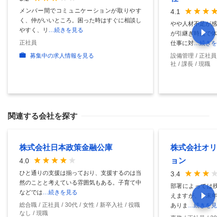
メンバー間でコミュニケーションが取りやす
4.1
く、仲がいいところ。困った時はすぐに相談し
やや人材不足が感
やすく、リ
…続きを見る
が引継ぎ時点で体
正社員
仕事に対
…続きを
募集中の求人情報を見る
設備管理
正社員
社
課長
現職
関連する会社を探す
株式会社日本政策金融公庫
株式会社オリ
ョン
4.0
ひと通りの支援は揃っており、支援するのは当
3.4
然のことと考えている雰囲気もある。子育て中
部署によっては残
などでは
…続きを見る
えますが、年末年
総合職
正社員
30代
女性
新卒入社
役職
ありま
…続きを見
なし
現職