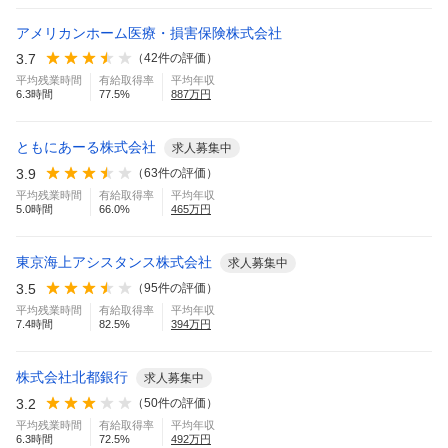
アメリカンホーム医療・損害保険株式会社
3.7
（
42
件の評価）
平均残業時間
有給取得率
平均年収
6.3
時間
77.5
%
887
万円
ともにあーる株式会社
求人募集中
3.9
（
63
件の評価）
平均残業時間
有給取得率
平均年収
5.0
時間
66.0
%
465
万円
東京海上アシスタンス株式会社
求人募集中
3.5
（
95
件の評価）
平均残業時間
有給取得率
平均年収
7.4
時間
82.5
%
394
万円
株式会社北都銀行
求人募集中
3.2
（
50
件の評価）
平均残業時間
有給取得率
平均年収
6.3
時間
72.5
%
492
万円