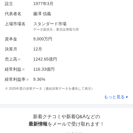
設立
1977年3月
代表者名
藤澤 信義
上場市場名
スタンダード市場
データ提供元：
東京証券取引所
資本金
9,000万円
決算月
12
月
売上高
1242.65億円
※
経常利益
116.33億円
※
経常利益率
9.36%
※
※
2025
年度の決算データ（連結決算データを優先して表示）
もっと見る
新着クチコミや新着Q&Aなどの
最新情報
をメールで受け取れます！