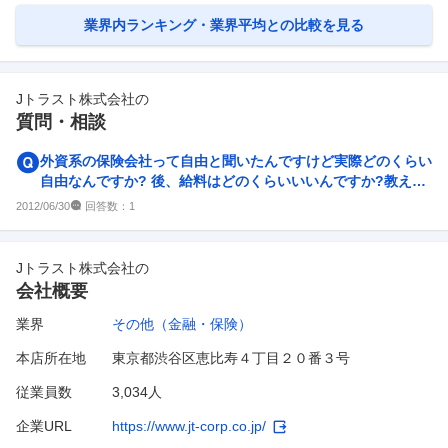
業界内ランキング・業界平均との比較を見る
Jトラスト株式会社
の
質問・相談
外資系の保険会社って自由と聞いたんですけど実際どのくらい
自由なんですか? 後、給料はどのくらいいいんですか?教えて
ください。おねがいします。
回答数：
2012/06/30
1
Jトラスト株式会社
の
会社概要
業界
その他（金融・保険）
本店所在地
東京都渋谷区恵比寿４丁目２０番３号
従業員数
3,034人
企業URL
https://www.jt-corp.co.jp/