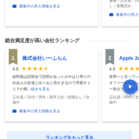
事務
正社員
2
し
退職済み
募集中の求人情報を見る
募集中の求人
総合満足度
が高い会社ランキング
1
2
株式会社いーふらん
Apple 
4.8
4.6
給料面は説明会で説明があったがやはり周りの
世界一と言ってい
社会人の友達と比べると高すぎるので早期キャ
オファーをもらっ
リアの期
…続きを見る
ー気分で
…続きを
正社員
20代
男性
新卒入社
役職なし
在
正社員
40代
女
籍中
籍中
募集中の求人情報を見る
ランキングをもっと見る