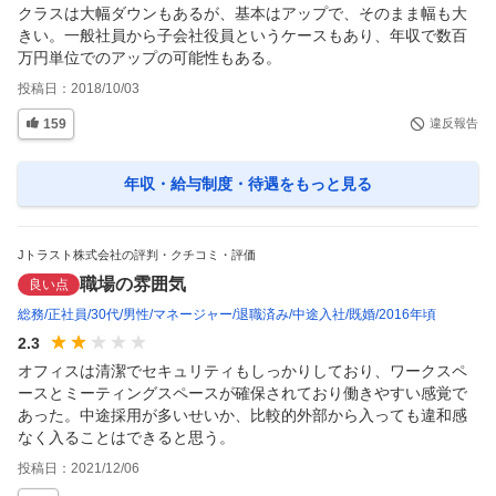
クラスは大幅ダウンもあるが、基本はアップで、そのまま幅も大
きい。一般社員から子会社役員というケースもあり、年収で数百
万円単位でのアップの可能性もある。
投稿日：
2018/10/03
159
違反報告
年収・給与制度・待遇
をもっと見る
Jトラスト株式会社の評判・クチコミ・評価
職場の雰囲気
良い点
総務
正社員
30代
男性
マネージャー
退職済み
中途入社
既婚
2016年頃
2.3
オフィスは清潔でセキュリティもしっかりしており、ワークスペ
ースとミーティングスペースが確保されており働きやすい感覚で
あった。中途採用が多いせいか、比較的外部から入っても違和感
なく入ることはできると思う。
投稿日：
2021/12/06