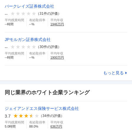
バークレイズ証券株式会社
--
（
31
件の評価）
平均残業時間
有給取得率
平均年収
--
時間
--
%
1946
万円
JPモルガン証券株式会社
--
（
30
件の評価）
平均残業時間
有給取得率
平均年収
--
時間
--
%
1900
万円
もっと見る
同じ業界のホワイト企業ランキング
ジェイアンドエス保険サービス株式会社
3.7
（
34
件の評価）
平均残業時間
有給取得率
平均年収
5.0
時間
88.0
%
636
万円