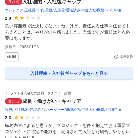
入社理由・入社後ギャップ
良い点
エンジニア
正社員
50代
男性
支店長
退職済み
中途入社
既婚
2021年頃
2.0
良い雰囲気では決してないすね。けど、責任ある仕事を任せても
らえることは、やりがいを感じました。当然ですが責任はとる必
要はあります。
投稿日：
2022/01/23
56
違反報告
入社理由・入社後ギャップ
をもっと見る
Jトラスト株式会社の評判・クチコミ・評価
成長・働きがい・キャリア
良い点
総務
正社員
30代
男性
マネージャー
退職済み
中途入社
既婚
2016年頃
2.3
職務内容によると思うが、プロジェクトを多く抱えており重要プ
ロジェクトに特定の能力を、期待されて入社した場合、やりがい
はあると感じる