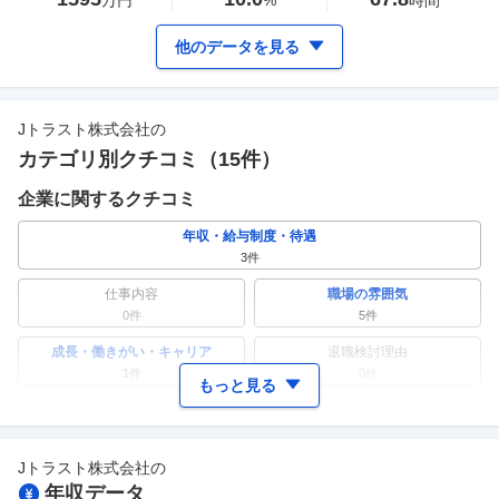
万円
%
時間
他のデータを見る
Jトラスト株式会社
の
カテゴリ別クチコミ（
15
件）
企業に関するクチコミ
年収・給与制度・待遇
3
件
仕事内容
職場の雰囲気
0件
5
件
成長・働きがい・キャリア
退職検討理由
1
件
0件
もっと見る
ワークライフバランス
女性の活躍・働きやすさ
0件
1
件
Jトラスト株式会社
の
副業
テレワーク・リモートワーク
年収データ
1
件
1
件