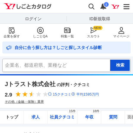
Yahoo!しごとカタログ
検索
通知
i
ログイン
ID新規取得
企業を探す
しごとQA
特集一覧
スカウト
マイページ
自分に合う探し方は？しごと探しスタイル診断
Jトラスト株式会社
の評判・クチコミ
2.9
15
クチコミ
平均
1595
万円
その他（金融・保険）業界
15件
18件
トップ
求人
社員クチコミ
年収
質問
面