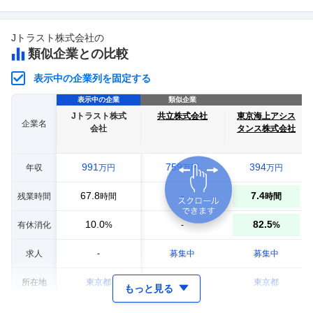
Jトラスト株式会社
の
類似企業との比較
表示中の企業列を固定する
表示中の企業
類似企業
Jトラスト株式
共立株式会社
東京海上アシス
企業名
会社
タンス株式会社
991
759
394
年収
万円
万円
万円
67.8
7.4
残業時間
-
時間
時間
10.0
82.5
有休消化
-
%
%
求人
-
募集中
募集中
所在地
東京都
東京都
東京都
もっと見る