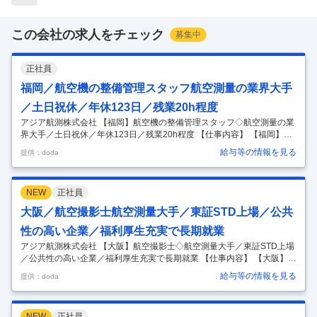
この会社の求人をチェック
募集中
正社員
福岡／航空機の整備管理スタッフ航空測量の業界大手
／土日祝休／年休123日／残業20h程度
アジア航測株式会社 【福岡】航空機の整備管理スタッフ◇航空測量の業
界大手／土日祝休／年休123日／残業20h程度 【仕事内容】 【福岡】航
空機の整備管理スタッフ◇航空測量の業界大手／土日祝休／年休123日
給与等の情報を見る
提供：doda
／残業20h程度 【具体的な仕事内容】 ～『空間情報コンサルタント』と
し【国土保全】や【社会インフラ】を守る公共性の高い事業業界随一の
技術を持つ大手建設コンサルタント／超充実の福利厚生で平均勤続年数
NEW
正社員
15年◎～ ■業務内容： 航空機やドローン等を用いた航空測量データを基
に、防災や国土強靭化や社会インフラの整備・管理などのコンサルティ
大阪／航空撮影士航空測量大手／東証STD上場／公共
ング業務を行う当社において、航空機の整備管理業務をご担当いただき
…
性の高い企業／福利厚生充実で長期就業
アジア航測株式会社 【大阪】航空撮影士◇航空測量大手／東証STD上場
／公共性の高い企業／福利厚生充実で長期就業 【仕事内容】 【大阪】航
空撮影士◇航空測量大手／東証STD上場／公共性の高い企業／福利厚生
給与等の情報を見る
提供：doda
充実で長期就業 【具体的な仕事内容】 【業界随一の技術を持つ建設コン
サルタント／社会インフラマネジメント及び国土保全コンサルタントを
中心とした公共性の高い業務／業界未経験歓迎／超充実の福利厚生で平
NEW
正社員