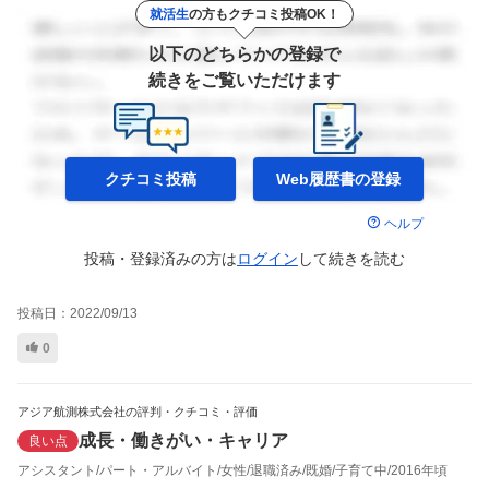
就活生
の方もクチコミ投稿OK！
以下のどちらかの登録で
続きをご覧いただけます
クチコミ投稿
Web履歴書の
登録
ヘルプ
投稿・登録済みの方は
ログイン
して
続きを読む
投稿日：
2022/09/13
0
アジア航測株式会社の評判・クチコミ・評価
成長・働きがい・キャリア
良い点
アシスタント
パート・アルバイト
女性
退職済み
既婚
子育て中
2016年頃