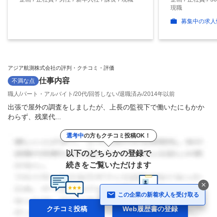
現職
募集中の求人
アジア航測株式会社の評判・クチコミ・評価
仕事内容
不満な点
職人
パート・アルバイト
20代
回答しない
退職済み
2014年以前
出張で屋外の調査をしましたが、上長の監視下で働いたにもかか
わらず、残業代...
選考中
の方もクチコミ投稿OK！
以下のどちらかの登録で
続きをご覧いただけます
この企業の新着求人を受け取る
クチコミ投稿
Web履歴書の
登録