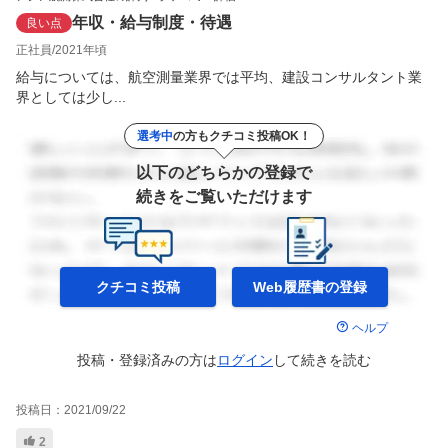
年収・給与制度・待遇
良い点
正社員
2021年頃
給与については、航空測量業界では平均、建設コンサルタント業
界としては少し...
選考中
の方もクチコミ投稿OK！
以下のどちらかの登録で
続きをご覧いただけます
クチコミ投稿
Web履歴書の
登録
ヘルプ
投稿・登録済みの方は
ログイン
して
続きを読む
投稿日：
2021/09/22
2