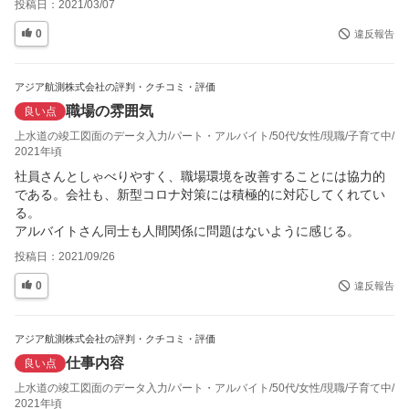
投稿日：
2021/03/07
0
違反報告
アジア航測株式会社の評判・クチコミ・評価
職場の雰囲気
良い点
上水道の竣工図面のデータ入力
パート・アルバイト
50代
女性
現職
子育て中
2021年頃
社員さんとしゃべりやすく、職場環境を改善することには協力的
である。会社も、新型コロナ対策には積極的に対応してくれてい
る。

アルバイトさん同士も人間関係に問題はないように感じる。
投稿日：
2021/09/26
0
違反報告
アジア航測株式会社の評判・クチコミ・評価
仕事内容
良い点
上水道の竣工図面のデータ入力
パート・アルバイト
50代
女性
現職
子育て中
2021年頃