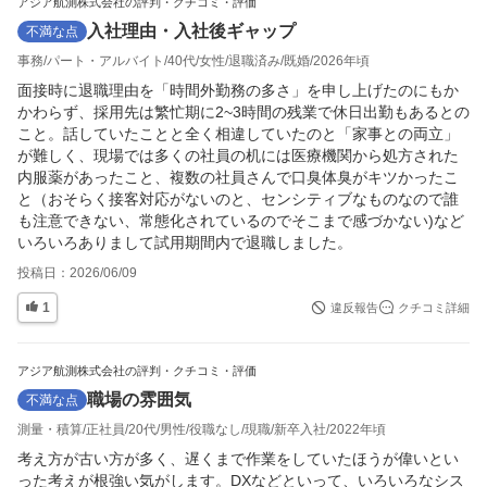
アジア航測株式会社の評判・クチコミ・評価
入社理由・入社後ギャップ
不満な点
事務
パート・アルバイト
40代
女性
退職済み
既婚
2026年頃
面接時に退職理由を「時間外勤務の多さ」を申し上げたのにもか
かわらず、採用先は繁忙期に2~3時間の残業で休日出勤もあるとの
こと。話していたことと全く相違していたのと「家事との両立」
が難しく、現場では多くの社員の机には医療機関から処方された
内服薬があったこと、複数の社員さんで口臭体臭がキツかったこ
と（おそらく接客対応がないのと、センシティブなものなので誰
も注意できない、常態化されているのでそこまで感づかない)など
いろいろありまして試用期間内で退職しました。
投稿日：
2026/06/09
1
違反報告
クチコミ詳細
アジア航測株式会社の評判・クチコミ・評価
職場の雰囲気
不満な点
測量・積算
正社員
20代
男性
役職なし
現職
新卒入社
2022年頃
考え方が古い方が多く、遅くまで作業をしていたほうが偉いとい
った考えが根強い気がします。DXなどといって、いろいろなシス