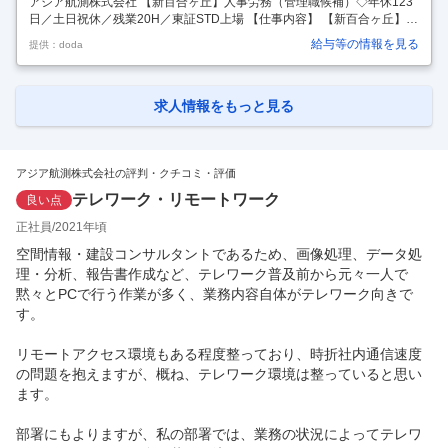
アジア航測株式会社 【新百合ヶ丘】人事労務（管理職候補）◇年休123
日／土日祝休／残業20H／東証STD上場 【仕事内容】 【新百合ヶ丘】人
事労務（管理職候補）◇年休123日／土日祝休／残業20H／東証STD上
給与等の情報を見る
提供：doda
場 【具体的な仕事内容】 ～異業界出身者歓迎『空間情報コンサルタン
ト』とし【国土保全】や【社会インフラ】を守る公共性の高い事業業界
随一の技術を持つ大手建設コンサルタント／超充実の福利厚生で平均勤
続年数15年◎～ ■業務内容： 当社の労務部門における管理職候補とし
求人情報をもっと見る
て、労務業務を主に、将来的には人事制度設計なども含めた人事の全般
的な業務にも関わっていただきます。 ■具体的には： ・勤怠管理／
…
アジア航測株式会社の評判・クチコミ・評価
テレワーク・リモートワーク
良い点
正社員
2021年頃
空間情報・建設コンサルタントであるため、画像処理、データ処
理・分析、報告書作成など、テレワーク普及前から元々一人で
黙々とPCで行う作業が多く、業務内容自体がテレワーク向きで
す。

リモートアクセス環境もある程度整っており、時折社内通信速度
の問題を抱えますが、概ね、テレワーク環境は整っていると思い
ます。

部署にもよりますが、私の部署では、業務の状況によってテレワ