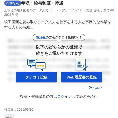
年収・給与制度・待遇
不満な点
上水道の竣工図面のデータ入力
パート・アルバイト
50代
女性
現職
子育て中
2021年頃
竣工図面を読み取りデータ入力を仕事をする人と事務的な作業を
する人との時給...
就活生
の方もクチコミ投稿OK！
以下のどちらかの登録で
続きをご覧いただけます
クチコミ投稿
Web履歴書の
登録
ヘルプ
投稿・登録済みの方は
ログイン
して
続きを読む
投稿日：
2021/09/26