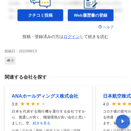
クチコミ投稿
Web履歴書の
登録
ヘルプ
投稿・登録済みの方は
ログイン
して
続きを読む
投稿日：
2022/09/13
0
関連する会社を探す
ANAホールディングス株式会社
日本航空株式
3.8
4.0
日本を代表する飛行機を運行する会社ですか
コロナ後の賞与カ
ら、風通しが良く、職場環境が良い会社と思い
る待遇・給与がよ
ました。空
…続きを見る
ます。福
…続きを
企画
正社員
男性
新卒入社
課長
現職
企画
正社員
3