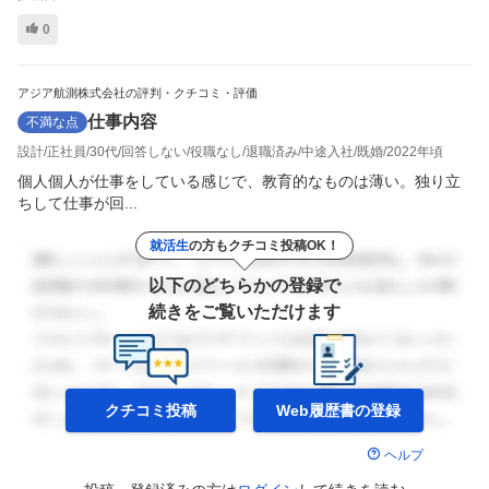
0
アジア航測株式会社の評判・クチコミ・評価
仕事内容
不満な点
設計
正社員
30代
回答しない
役職なし
退職済み
中途入社
既婚
2022年頃
個人個人が仕事をしている感じで、教育的なものは薄い。独り立
ちして仕事が回...
就活生
の方もクチコミ投稿OK！
以下のどちらかの登録で
続きをご覧いただけます
クチコミ投稿
Web履歴書の
登録
ヘルプ