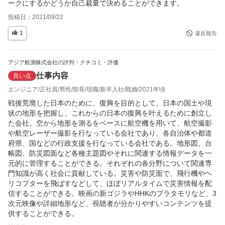
ークにするかどうか自己裁量で決めることができます。
投稿日：
2021/09/22
1
違反報告
アジア航測株式会社の評判・クチコミ・評価
仕事内容
良い点
エンジニア
正社員
男性
部長
現職
新卒入社
既婚
2021年頃
戦後荒廃した日本のために、復興を目的として、日本の国土や現
状の地形を把握し、これからの日本の復興を叶えるために創立し
た会社。空から地形を測るをベースに航空機を用いて、航空撮影
や航空レーザー撮影を行なっている会社であり、各自治体や都道
府県、国などの行政支援を行なっている会社である。地形図、台
帳図、防災図面など各種主題図やそれに関連する情報データを一
元的に管理することができる。それぞれの各分野について関連専
門知識が高く社会に貢献している。災害や防災面で、飛行機やヘ
リコプターを飛ばすなどして、ほぼリアルタイムで災害情報を配
信することができる。映画の新ゴジラやHHKのブラタモリなど、3
次元映像や詳細地形など、視聴者が分かりやすいコンテンツを提
供することができる。