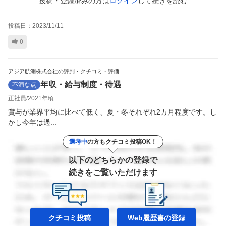
投稿・登録済みの方は
ログイン
して
続きを読む
投稿日：
2023/11/11
0
アジア航測株式会社の評判・クチコミ・評価
年収・給与制度・待遇
不満な点
正社員
2021年頃
賞与が業界平均に比べて低く、夏・冬それぞれ2カ月程度です。し
かし今年は過...
選考中
の方もクチコミ投稿OK！
以下のどちらかの登録で
続きをご覧いただけます
クチコミ投稿
Web履歴書の
登録