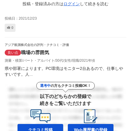
投稿・登録済みの方は
ログイン
して
続きを読む
投稿日：
2021/12/23
0
アジア航測株式会社の評判・クチコミ・評価
職場の雰囲気
良い点
測量・積算
パート・アルバイト
30代
女性
現職
2021年頃
県や部署によります。PC環境はモニター2台あるので、仕事しや
すいです。人...
選考中
の方もクチコミ投稿OK！
以下のどちらかの登録で
続きをご覧いただけます
クチコミ投稿
Web履歴書の
登録