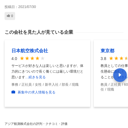
投稿日：
2021/07/30
0
この会社を見た人が見ている企業
日本航空株式会社
東京都
4.0
3.8
サービスが好きな人は楽しいと思いますが、体
教員としての仕事
力的にきついので長く働くには厳しい環境だと
生懸命に励むと、
思います
…続きを見る
ることが
…続きを
事務
正社員
女性
新卒入社
部長
現職
教員
正社員
6
任
現職
募集中の求人情報を見る
アジア航測株式会社の評判・クチコミ・評価