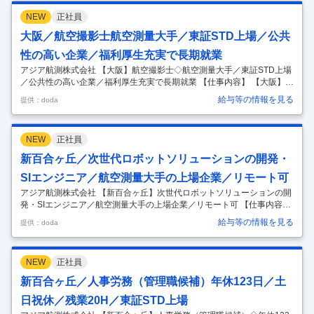
技術を持つ大手建設コンサルタント／超充実の福利厚生で平均勤続年数
NEW
正社員
15年◎～ ■業務内容： 航空機やドローン等を用いた航空測量データを基
に、防災や国土強靭化や社会インフラの整備・管理などのコンサルティ
大阪／航空撮影士航空測量大手／東証STD上場／公共
ング業務を行う当社において、航空機の整備管理業務をご担当いただき
…
性の高い企業／福利厚生充実で長期就業
アジア航測株式会社 【大阪】航空撮影士◇航空測量大手／東証STD上場
／公共性の高い企業／福利厚生充実で長期就業 【仕事内容】 【大阪】航
空撮影士◇航空測量大手／東証STD上場／公共性の高い企業／福利厚生
給与等の情報を見る
提供：doda
充実で長期就業 【具体的な仕事内容】 【業界随一の技術を持つ建設コン
サルタント／社会インフラマネジメント及び国土保全コンサルタントを
中心とした公共性の高い業務／業界未経験歓迎／超充実の福利厚生で平
NEW
正社員
均勤続年数15年を誇る「人のアジア」】 ■業務概要： アジア航測は「空
からの測量」を基盤技術とする会社です。測量データを元に国土強靭
新百合ヶ丘／次世代ロボットソリューションの開発・
化、社会インフラの整備・管理など、公共性の高いサービスを提供して
SIエンジニア／航空測量大手の上場企業／リモート可
います
…
アジア航測株式会社 【新百合ヶ丘】次世代ロボットソリューションの開
発・SIエンジニア／航空測量大手の上場企業／リモート可 【仕事内容】
【新百合ヶ丘】次世代ロボットソリューションの開発・SIエンジニア／
給与等の情報を見る
提供：doda
航空測量大手の上場企業／リモート可 【具体的な仕事内容】 【業界随一
の技術を持つ建設コンサルタント／社会インフラマネジメント及び国土
保全コンサルタントを中心とした公共性の高い業務／業界未経験歓迎／
NEW
正社員
超充実の福利厚生で平均勤続年数15年を誇る「人のアジア」】 ■業務概
要： アジア航測は「空からの測量」を基盤技術とする会社です。測量デ
新百合ヶ丘／人事労務（管理職候補）年休123日／土
ータを元に国土強靭化、社会インフラの整備・管理など、公共性の高い
日祝休／残業20H／東証STD上場
サー
…