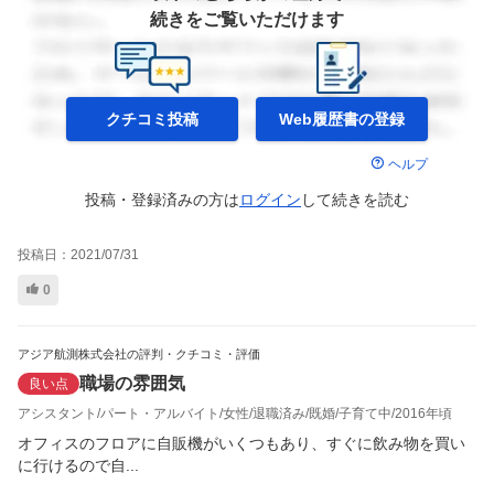
続きをご覧いただけます
クチコミ投稿
Web履歴書の
登録
ヘルプ
投稿・登録済みの方は
ログイン
して
続きを読む
投稿日：
2021/07/31
0
アジア航測株式会社の評判・クチコミ・評価
職場の雰囲気
良い点
アシスタント
パート・アルバイト
女性
退職済み
既婚
子育て中
2016年頃
オフィスのフロアに自販機がいくつもあり、すぐに飲み物を買い
に行けるので自...