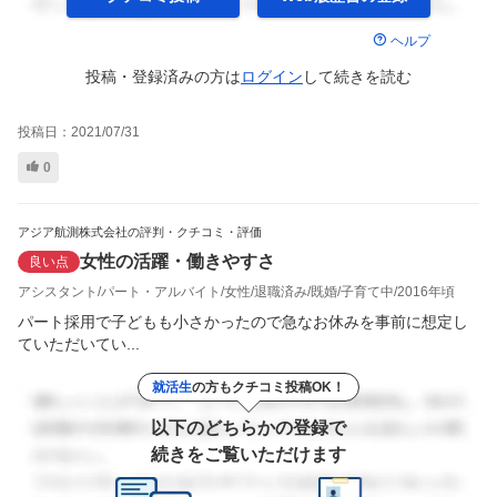
ヘルプ
投稿・登録済みの方は
ログイン
して
続きを読む
投稿日：
2021/07/31
0
アジア航測株式会社の評判・クチコミ・評価
女性の活躍・働きやすさ
良い点
アシスタント
パート・アルバイト
女性
退職済み
既婚
子育て中
2016年頃
パート採用で子どもも小さかったので急なお休みを事前に想定し
ていただいてい...
就活生
の方もクチコミ投稿OK！
以下のどちらかの登録で
続きをご覧いただけます