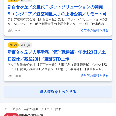
均勤続年数15年を誇る「人のアジア」】 ■業務概要： アジア航測は「空
からの測量」を基盤技術とする会社です。測量データを元に国土強靭
新百合ヶ丘／次世代ロボットソリューションの開発・
化、社会インフラの整備・管理など、公共性の高いサービスを提供して
SIエンジニア／航空測量大手の上場企業／リモート可
います
…
アジア航測株式会社 【新百合ヶ丘】次世代ロボットソリューションの開
発・SIエンジニア／航空測量大手の上場企業／リモート可 【仕事内容】
【新百合ヶ丘】次世代ロボットソリューションの開発・SIエンジニア／
給与等の情報を見る
提供：doda
航空測量大手の上場企業／リモート可 【具体的な仕事内容】 【業界随一
の技術を持つ建設コンサルタント／社会インフラマネジメント及び国土
保全コンサルタントを中心とした公共性の高い業務／業界未経験歓迎／
NEW
正社員
超充実の福利厚生で平均勤続年数15年を誇る「人のアジア」】 ■業務概
要： アジア航測は「空からの測量」を基盤技術とする会社です。測量デ
新百合ヶ丘／人事労務（管理職候補）年休123日／土
ータを元に国土強靭化、社会インフラの整備・管理など、公共性の高い
日祝休／残業20H／東証STD上場
サー
…
アジア航測株式会社 【新百合ヶ丘】人事労務（管理職候補）◇年休123
日／土日祝休／残業20H／東証STD上場 【仕事内容】 【新百合ヶ丘】人
事労務（管理職候補）◇年休123日／土日祝休／残業20H／東証STD上
給与等の情報を見る
提供：doda
場 【具体的な仕事内容】 ～異業界出身者歓迎『空間情報コンサルタン
ト』とし【国土保全】や【社会インフラ】を守る公共性の高い事業業界
随一の技術を持つ大手建設コンサルタント／超充実の福利厚生で平均勤
続年数15年◎～ ■業務内容： 当社の労務部門における管理職候補とし
求人情報をもっと見る
て、労務業務を主に、将来的には人事制度設計なども含めた人事の全般
的な業務にも関わっていただきます。 ■具体的には： ・勤怠管理／
…
アジア航測株式会社の評判・クチコミ・評価
職場の雰囲気