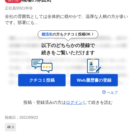
良い点
正社員
2021年頃
全社の雰囲気としては全体的に穏やかで、温厚な人柄の方が多い
です。部署にも...
就活生
の方もクチコミ投稿OK！
以下のどちらかの登録で
続きをご覧いただけます
クチコミ投稿
Web履歴書の
登録
ヘルプ
投稿・登録済みの方は
ログイン
して
続きを読む
投稿日：
2021/09/22
0