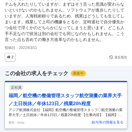
テムを入れたりしていますが、まずはそう言った意識が変わらな
いといけないのかもしれません。ソフトウェアが進歩したりして
いますが、人海戦術頼りであるため、残業はどうしても生じてし
まいます。残業して上司の機嫌をとるか、定時退社で自分優先か
つ会社で浮くかのどちらかになってしまうと思います。どこも人
手不足なので状況は別の会社でも同じなのかもしれません。こう
言った点も含めての働き方改革なのかもしれません。
投稿日：
2022/03/11
2
違反報告
この会社の求人をチェック
募集中
正社員
福岡／航空機の整備管理スタッフ航空測量の業界大手
／土日祝休／年休123日／残業20h程度
アジア航測株式会社 【福岡】航空機の整備管理スタッフ◇航空測量の業
界大手／土日祝休／年休123日／残業20h程度 【仕事内容】 【福岡】航
空機の整備管理スタッフ◇航空測量の業界大手／土日祝休／年休123日
給与等の情報を見る
提供：doda
／残業20h程度 【具体的な仕事内容】 ～『空間情報コンサルタント』と
し【国土保全】や【社会インフラ】を守る公共性の高い事業業界随一の