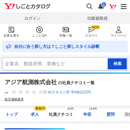
Yahoo!しごとカタログ
検索
通知
i
ログイン
ID新規取得
企業を探す
しごとQA
特集一覧
スカウト
マイページ
自分に合う探し方は？しごと探しスタイル診断
アジア航測株式会社
の社員クチコミ一覧
--
42
クチコミ
平均
612
万円
航空運輸業界
募集中
42件
124件
トップ
求人
社員クチコミ
年収
質問
面