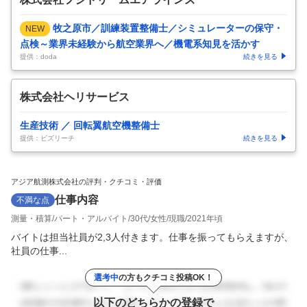
牧之原市／訓練装置整備士／シミュレーターの保守・
NEW
点検～業界未経験から航空業界へ／機電系知見を活かす
提供：doda
続きを見る
株式会社ヘリサービス
生産技術 ／ 回転翼航空機整備士
提供：ビズリーチ
続きを見る
アジア航測株式会社の評判・クチコミ・評価
仕事内容
不満な点
測量・積算
パート・アルバイト
30代
女性
現職
2021年頃
バイトは担当社員が2,3人付きます。仕事を振ってもらえますが、
社員の仕事...
選考中
の方もクチコミ投稿OK！
以下のどちらかの登録で