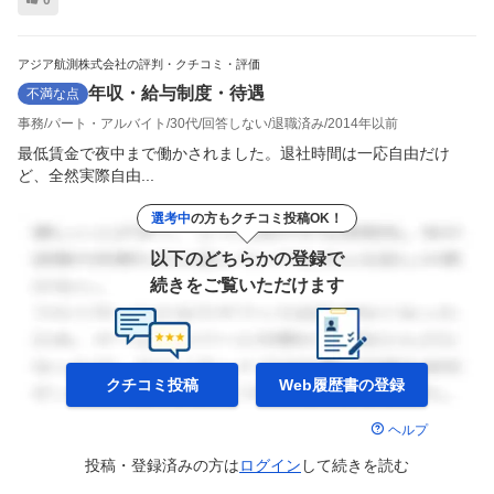
0
アジア航測株式会社の評判・クチコミ・評価
年収・給与制度・待遇
不満な点
事務
パート・アルバイト
30代
回答しない
退職済み
2014年以前
最低賃金で夜中まで働かされました。退社時間は一応自由だけ
ど、全然実際自由...
選考中
の方もクチコミ投稿OK！
以下のどちらかの登録で
続きをご覧いただけます
クチコミ投稿
Web履歴書の
登録
ヘルプ
投稿・登録済みの方は
ログイン
して
続きを読む