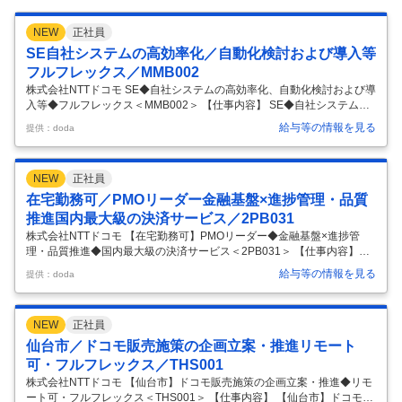
NEW
正社員
SE自社システムの高効率化／自動化検討および導入等
フルフレックス／MMB002
株式会社NTTドコモ SE◆自社システムの高効率化、自動化検討および導
入等◆フルフレックス＜MMB002＞ 【仕事内容】 SE◆自社システムの
高効率化、自動化検討および導入等◆フルフレックス＜MMB002＞ 【具
給与等の情報を見る
提供：doda
体的な仕事内容】 ～月平均残業10H／パートナー企業と連携したメディ
アシステムの運用開発など／フルフレックス～ ■職務内容 ・パートナー
企業と連携したメディアシステムの運用開発 ・パートナー企業への指
NEW
正社員
示、社内関連部署との調整業務 ・自社システムの高効率化、自動化検討
および導入 ・FinOps/AIOpsによるシステムの効率的運用な改革 ・AIを
在宅勤務可／PMOリーダー金融基盤×進捗管理・品質
駆使した運用開発業務の自動化 ・担当システ
…
推進国内最大級の決済サービス／2PB031
株式会社NTTドコモ 【在宅勤務可】PMOリーダー◆金融基盤×進捗管
理・品質推進◆国内最大級の決済サービス＜2PB031＞ 【仕事内容】
【在宅勤務可】PMOリーダー◆金融基盤×進捗管理・品質推進◆国内最
給与等の情報を見る
提供：doda
大級の決済サービス＜2PB031＞ 【具体的な仕事内容】 金融基盤×PMO
業務×大規模プロジェクト経験/フルフレックス/リモート可 ■概要 NTTド
コモのスマートライフ事業を支えるキャッシュレス決済サービス「d払
NEW
正社員
い」の基幹システム開発におけるPMO業務を担うポジションです。国内
最大規模の決済サービスの進化を支える大規模プロジェクトに参画し、
仙台市／ドコモ販売施策の企画立案・推進リモート
進捗管理や品質改善を推進します。金融業界の法令遵守やシ
…
可・フルフレックス／THS001
株式会社NTTドコモ 【仙台市】ドコモ販売施策の企画立案・推進◆リモ
ート可・フルフレックス＜THS001＞ 【仕事内容】 【仙台市】ドコモ販