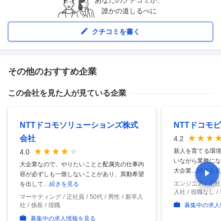
あなたのクチコミが、
誰かの道しるべに
クチコミを書く
その他のおすすめ企業
この会社を見た人が見ている企業
NTTドコモソリューションズ株式
NTTドコモ
会社
4.2
新人を育てる環境
4.0
いながら業務にな
大企業なので、やりたいことと配属先の仕事内
大企業
…続きを見
容が必ずしも一致しないことがあり、異動希望
エンジニア
正社
を出して
…続きを見る
入社
役職なし
マーケティング
正社員
50代
男性
新卒入
社
係長
現職
募集中の求人
募集中の求人情報を見る