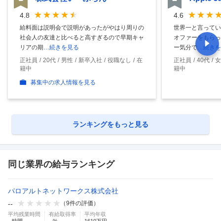
4.8
4.6
給料面は説明会で説明があったがやはり周りの
世界一と言ってい
社会人の友達と比べると高すぎるので早期キャ
オファーをもらっ
リアの期
…続きを見る
ー気分で
…続きを
正社員
20代
男性
新卒入社
役職なし
在
正社員
40代
女
籍中
籍中
募集中の求人情報を見る
ランキングをもっと見る
同じ業界の給与ランキング
パロアルトネットワークス株式会社
--
（
9
件の評価）
平均残業時間
有給取得率
平均年収