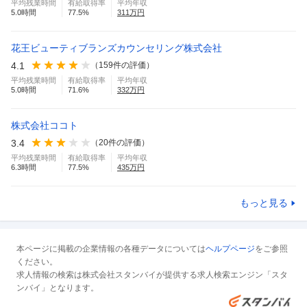
平均残業時間
有給取得率
平均年収
5.0
時間
77.5
%
311
万円
花王ビューティブランズカウンセリング株式会社
4.1
（
159
件の評価）
平均残業時間
有給取得率
平均年収
5.0
時間
71.6
%
332
万円
株式会社ココト
3.4
（
20
件の評価）
平均残業時間
有給取得率
平均年収
6.3
時間
77.5
%
435
万円
もっと見る
本ページに掲載の企業情報の各種データについては
ヘルプページ
をご参照
ください。
求人情報の検索は株式会社スタンバイが提供する求人検索エンジン「スタ
ンバイ」となります。