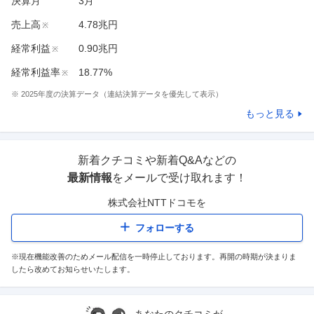
決算月
3
月
売上高
4.78兆円
※
経常利益
0.90兆円
※
経常利益率
18.77%
※
※
2025
年度の決算データ（連結決算データを優先して表示）
もっと見る
新着クチコミや新着Q&Aなどの
最新情報
をメールで受け取れます！
株式会社NTTドコモ
を
フォローする
※現在機能改善のためメール配信を一時停止しております。再開の時期が決まりま
したら改めてお知らせいたします。