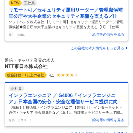
NEW
正社員
リモート可／セキュリティ運用リーダー／管理職候補
官公庁や大手企業のセキュリティ基盤を支える／H
ソフトバンク株式会社 【リモート可】セキュリティ運用リーダー／管理
職候補◆官公庁や大手企業のセキュリティ基盤を支える【H】 【仕事内
容】 【リモート可】セキュリティ運用リーダー／管理職候補◆官公庁や
給与等の情報を見る
提供：doda
大手企業のセキュリティ基盤を支える【H】 【具体的な仕事内容】 ～最
前線で顧客のセキュリティ戦略に伴走し、プライベートSOCの運用高度
化と組織を牽引するリーダー～ ●官公庁・大手企業のセキュリティ基盤
この会社の求人情報をもっと見る
を支える社会的影響力の大きな仕事 ●プライベートSOCで最先端のセキ
ュリティ運用・AI活用スキルを習得可能 ●顧客と伴走し成果を実感で
通信・キャリア業界の求人
き、充実した育成制度で大きく成長できる環境 【ミッション】 セキュリ
NTT東日本株式会社
…
総合評価
3.1
以上の会社
4.1
正社員
インフラエンジニア ／ G4006「インフラエンジニ
ア」日本全国の安心・安全な通信サービス提供に向け
通信インフラ設備におけるEMCに関する特異故障を解
【職種】IT技術職＞インフラエンジニア 【業種】IT・インターネット＞
通信・キャリア ※会員属性などに応じ、当該求人をビズリーチ上で閲覧
決する高度技術支援（EMCエンジニア）
された際に内容が異なる場合があります ■募集背景 日本全国津々浦々に
給与等の情報を見る
提供：ビズリーチ
保有している通信インフラにおいて、故障等に対する様々な対策が施さ
れています。 しかし、全国各地の環境や現場固有の状況、接続される端
末や設置環境などの固有の事情に起因する特異故障が局所的に発生する