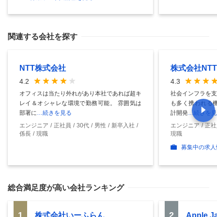
関連する会社を探す
NTT株式会社
株式会社NT
4.2
4.3
オフィスは当たり外れがあり本社であれば超キ
社会インフラを支
レイ＆オシャレな環境で勤務可能。 雰囲気は
も多く携われる機
部署に
…続きを見る
計開発
…続きを見
エンジニア
正社員
30代
男性
新卒入社
エンジニア
正社
係長
現職
現職
募集中の求人
総合満足度
が高い会社ランキング
1
2
株式会社いーふらん
Apple 