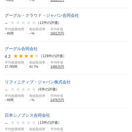
--
時間
--
%
1610
万円
グーグル・クラウド・ジャパン合同会社
--
（
12
件の評価）
平均残業時間
有給取得率
平均年収
--
時間
--
%
1601
万円
グーグル合同会社
4.2
（
129
件の評価）
平均残業時間
有給取得率
平均年収
27.7
時間
42.7
%
1485
万円
リフィニティブ・ジャパン株式会社
--
（
6
件の評価）
平均残業時間
有給取得率
平均年収
--
時間
--
%
1478
万円
日本シノプシス合同会社
--
（
13
件の評価）
平均残業時間
有給取得率
平均年収