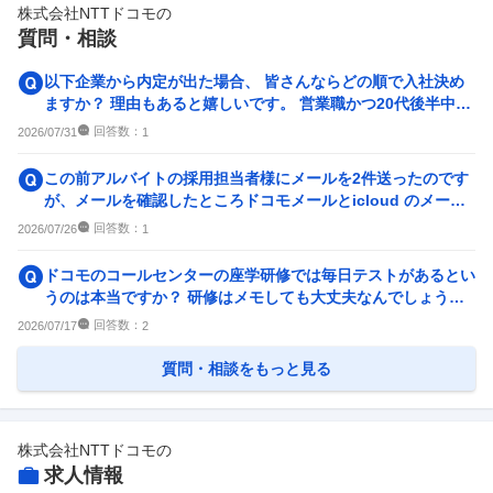
株式会社NTTドコモ
の
副業
テレワーク・リモートワーク
質問・相談
63
件
166
件
人事・評価制度
入社理由・入社後ギャップ
以下企業から内定が出た場合、 皆さんならどの順で入社決め
119
件
95
件
ますか？ 理由もあると嬉しいです。 営業職かつ20代後半中途
入社です。 いず...
企業の選考に関するクチコミ
回答数：
2026/07/31
1
中途採用面接・選考
新卒採用面接・選考
この前アルバイトの採用担当者様にメールを2件送ったのです
20
件
34
件
が、メールを確認したところドコモメールとicloud のメール
のどちらの送信済...
回答数：
2026/07/26
1
ドコモのコールセンターの座学研修では毎日テストがあるとい
うのは本当ですか？ 研修はメモしても大丈夫なんでしょう
か？
回答数：
2026/07/17
2
質問・相談をもっと見る
株式会社NTTドコモ
の
求人情報