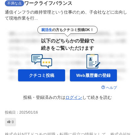
ワークライフバランス
不満な点
通信インフラの維持管理という仕事のため、子会社などに出向し
て現地作業を行...
就活生
の方もクチコミ投稿OK！
以下のどちらかの登録で
続きをご覧いただけます
クチコミ投稿
Web履歴書の
登録
ヘルプ
投稿・登録済みの方は
ログイン
して
続きを読む
投稿日：
2025/01/16
0
株式会社NTTドコモの就職・転職に役立つ情報として、株式会社N