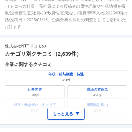
TTドコモの社員・元社員による投稿者の属性詳細や年収情報を掲
載:設備管理/正社員/20代/男性/役職なし/現職/新卒入社/2025年頃の
話/投稿日：2025/01/16。企業分析や採用の調査としてご活用いた
だけます。
株式会社NTTドコモ
の
カテゴリ別クチコミ（
2,639
件）
企業に関するクチコミ
年収・給与制度・待遇
351
件
仕事内容
職場の雰囲気
540
件
451
件
成長・働きがい・キャリア
退職検討理由
241
件
120
件
もっと見る
ワークライフバランス
女性の活躍・働きやすさ
172
件
228
件