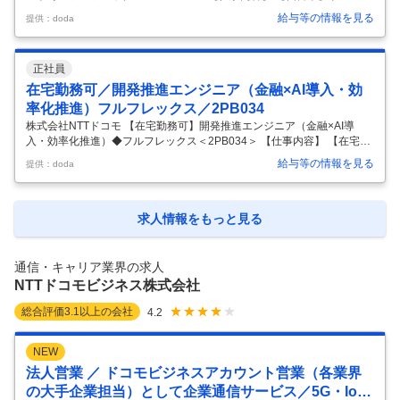
売施策の企画立案・推進◆リモート可・フルフレックス＜THS001＞
給与等の情報を見る
提供：doda
【具体的な仕事内容】 ～フレックス制度（コアタイムレス）、1時間単
位で取得できる有給休暇で柔軟な働き方が叶う～ ■業務内容 ・他社対抗
のための販売施策の企画立案・推進 - 商業施設での販売促進イベントの
正社員
規模拡大、生産性向上や効率化推進 ‐ リアル販売チャネル（ドコモショ
ップ）店頭での取り組み推進 ‐ 地域特性を踏まえたエリアマーケティン
在宅勤務可／開発推進エンジニア（金融×AI導入・効
グの推進 ‐ 支社内経営幹部レポート ■やりがい・魅力
…
率化推進）フルフレックス／2PB034
株式会社NTTドコモ 【在宅勤務可】開発推進エンジニア（金融×AI導
入・効率化推進）◆フルフレックス＜2PB034＞ 【仕事内容】 【在宅勤
務可】開発推進エンジニア（金融×AI導入・効率化推進）◆フルフレック
給与等の情報を見る
提供：doda
ス＜2PB034＞ 【具体的な仕事内容】 リモート可/ドコモが保有する金融
決済サービスへのAI導入検討、導入支援など/フルフレックス/金融決済×
AI導入×開発効率化推進 ■概要 NTTドコモのスマートライフ事業を支える
金融決済サービス領域で、開発部門の横断的なマネジメント業務を担う
求人情報をもっと見る
ポジションです。AI活用やデータ活用を通じて開発効率化を推進し、国
内最大級の決済サービスの競争力を高める重要な
…
通信・キャリア業界の求人
NTTドコモビジネス株式会社
総合評価
3.1
以上の会社
4.2
NEW
法人営業 ／ ドコモビジネスアカウント営業（各業界
の大手企業担当）として企業通信サービス／5G・Io