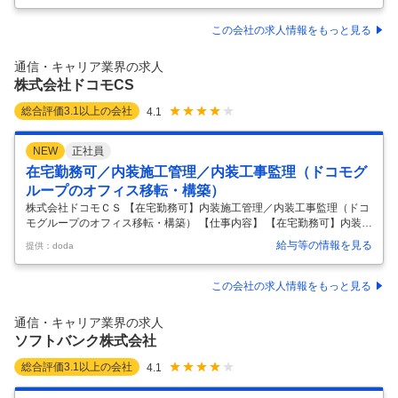
える光アクセスの最前線で未来の当たり前をつくる／フルリモートOK～
■業務概要： NTTグループが推進する「IOWN構想」のもと、通信基盤の
この会社の求人情報をもっと見る
ラストワンマイルを担う次世代光アクセスサービスの企画・開発を行う
ポジションです。 10Gを超える超高速サービスや、NaaS（Network as
通信・キャリア業界の求人
a Service）などの 次世代
…
株式会社ドコモCS
総合評価
3.1
以上の会社
4.1
NEW
正社員
在宅勤務可／内装施工管理／内装工事監理（ドコモグ
ループのオフィス移転・構築）
株式会社ドコモＣＳ 【在宅勤務可】内装施工管理／内装工事監理（ドコ
モグループのオフィス移転・構築） 【仕事内容】 【在宅勤務可】内装施
工管理／内装工事監理（ドコモグループのオフィス移転・構築） 【具体
給与等の情報を見る
提供：doda
的な仕事内容】 ◆新規事業立ち上げ×ドコモグループ基盤で裁量大 ドコ
モグループ各社のオフィス移転、拠点構築、レイアウト変更、テナント
入退去工事の拡大に伴い、内装工事の企画・提案からデザイン設計、ア
この会社の求人情報をもっと見る
セット（什器・備品）構築までを一体的に推進できる人材を募集します
こんな方におすすめ ◎新規事業や立ち上げフェーズに面白さを感じる方
通信・キャリア業界の求人
◎大手グループの安定基盤とベンチャー的な裁量を両立したい方 ◎将来
ソフトバンク株式会社
的に
…
総合評価
3.1
以上の会社
4.1