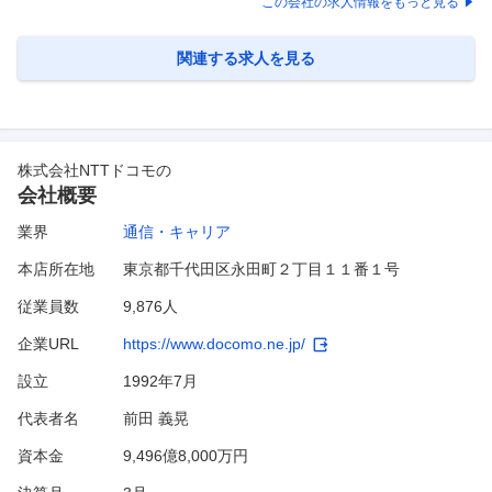
この会社の求人情報をもっと見る
ことがあります。こうした特異故障に対しては、専門的な技術をベース
に原因究明から対策実施に向けた高度技術支援が不可欠です。 次世代光
アクセス網への転換が進む中で、メタル系サービスにおける設備マイグ
関連する求人を見る
レーショ
…
株式会社NTTドコモ
の
会社概要
業界
通信・キャリア
本店所在地
東京都千代田区永田町２丁目１１番１号
従業員数
9,876人
企業URL
https://www.docomo.ne.jp/
設立
1992年7月
代表者名
前田 義晃
資本金
9,496億8,000万円