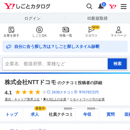
Yahoo!しごとカタログ
検索
通知
i
ログイン
ID新規取得
企業を探す
しごとQA
特集一覧
スカウト
マイページ
自分に合う探し方は？しごと探しスタイル診断
株式会社NTTドコモ
のクチコミ投稿者の詳細
4.1
2639
クチコミ
平均
765
万円
通信・キャリア業界上位
4.0以上の企業
リモートワーク可の企業
募集中
999件~
999件~
トップ
求人
社員クチコミ
年収
質問
面