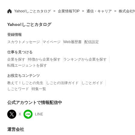
Yahoo!しごとカタログ
企業情報TOP
通信・キャリア
株式会社
Yahoo!しごとカタログ
登録情報
スカウトメッセージ
マイページ
Web履歴書
配信設定
仕事を見つける
企業を探す
特徴から企業を探す
ランキングから企業を探す
転職エージェントを探す
お役立ちコンテンツ
教えて！しごとの先生
しごとの法律ガイド
しごとガイド
しごとワード
特集一覧
公式アカウントで情報配信中
X
LINE
運営会社