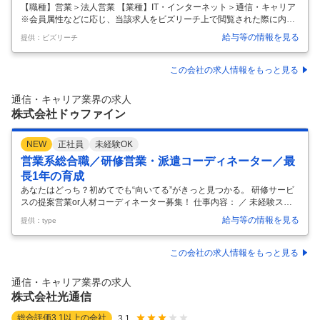
T・クラウドといった先端ソリューションをワンスト
【職種】営業＞法人営業 【業種】IT・インターネット＞通信・キャリア
※会員属性などに応じ、当該求人をビズリーチ上で閲覧された際に内容
ップで提供します「オープンポジション」
が異なる場合があります 本求人は、NTTドコモビジネスのエンタープラ
給与等の情報を見る
提供：ビズリーチ
イズ向け営業組織における営業系求人のオープン求人です。 これまでの
ご経歴やキャリア志望に合わせ、適したポジションをサーチしご提案い
たします。 下記応募資格にあてはまる方はぜひお気軽にご応募いただ
この会社の求人情報をもっと見る
き、お話をお聞かせください。 ■担当領域 ※ご提案するポジション例 ・
金融（銀行／生損保／証券） ・公共（官公庁／財団法人／行政） ・製造
通信・キャリア業界の求人
（機械／電機／自動車／エンタメ／建設） ・流通・サービス（小売／物
株式会社ドゥファイン
…
NEW
正社員
未経験OK
営業系総合職／研修営業・派遣コーディネーター／最
長1年の育成
あなたはどっち？初めてでも“向いてる”がきっと見つかる。 研修サービ
スの提案営業or人材コーディネーター募集！ 仕事内容： ／ 未経験スタ
ートの先輩も多数活躍中！ ＼ 企業や働く人を支える総合職（法人営業／
給与等の情報を見る
提供：type
人材コーディネーター）として活躍いただきます！配属は希望や適性、
経験を考慮して決定。「人と関わることが好き」を活かせる仕事です。
・“課題解決”が好きなあなたは…法人営業！ 企業の「応対品質を改善し
この会社の求人情報をもっと見る
たい」「新人教育を強化したい」といった課題に対し、電話応対研修や
各種診断サービスをご提案。ヒアリングから企画、提案、実施後のフォ
通信・キャリア業界の求人
ローまで伴走しながら、企業の成長を支えます。さまざまな業界の責任
株式会社光通信
者と
…
総合評価
3.1
以上の会社
3.1