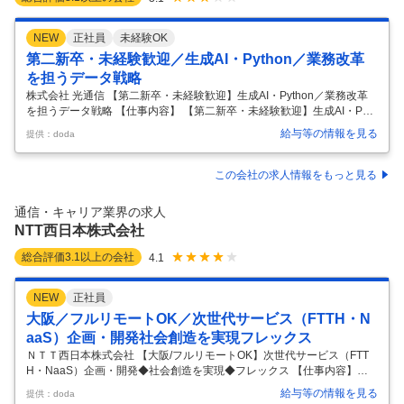
NEW
正社員
未経験OK
第二新卒・未経験歓迎／生成AI・Python／業務改革
を担うデータ戦略
株式会社 光通信 【第二新卒・未経験歓迎】生成AI・Python／業務改革
を担うデータ戦略 【仕事内容】 【第二新卒・未経験歓迎】生成AI・Pyth
on／業務改革を担うデータ戦略 【具体的な仕事内容】 【未経験歓迎/プ
給与等の情報を見る
提供：doda
ライム上場・インターネット回線、電力、宅配水等幅広い事業を展開/ス
トック利益と営業力を掛け合わせて安定した大きな売り上げを維持/月平
均残業16時間程】 【ポジション概要】 AWSやプログラミング（主にPyt
この会社の求人情報をもっと見る
hon）、生成AIを活用し、経理・財務業務の最適化・効率化に携わって
いただきます。業務課題の整理から要件定義・設計・実装までを担い、
通信・キャリア業界の求人
業務プロセスの構築に携われます。 ■業務内容
…
NTT西日本株式会社
総合評価
3.1
以上の会社
4.1
NEW
正社員
大阪／フルリモートOK／次世代サービス（FTTH・N
aaS）企画・開発社会創造を実現フレックス
ＮＴＴ西日本株式会社 【大阪/フルリモートOK】次世代サービス（FTT
H・NaaS）企画・開発◆社会創造を実現◆フレックス 【仕事内容】
【大阪/フルリモートOK】次世代サービス（FTTH・NaaS）企画・開発
給与等の情報を見る
提供：doda
◆社会創造を実現◆フレックス 【具体的な仕事内容】 ～IOWN構想を支