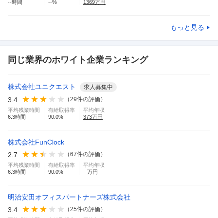
--
時間
--
%
1369
万円
もっと見る
同じ業界のホワイト企業ランキング
株式会社ユニクエスト
求人募集中
3.4
（
29
件の評価）
平均残業時間
有給取得率
平均年収
6.3
時間
90.0
%
373
万円
株式会社FunClock
2.7
（
67
件の評価）
平均残業時間
有給取得率
平均年収
6.3
時間
90.0
%
--万円
明治安田オフィスパートナーズ株式会社
3.4
（
25
件の評価）