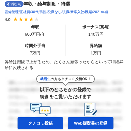
年収・給与制度・待遇
不満な点
設備管理
正社員
30代
男性
役職なし
現職
新卒入社
既婚
2021年頃
4.0
年収
ボーナス(賞与)
600
万円/年
140
万円
時間外手当
昇給額
7
万円
1
万円
昇給は階段で上がるため、たくさん頑張ったからといって特段昇
給に反映される...
就活生
の方もクチコミ投稿OK！
以下のどちらかの登録で
続きをご覧いただけます
クチコミ投稿
Web履歴書の
登録