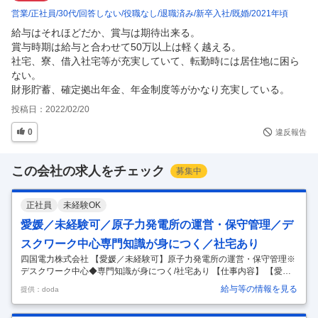
営業
正社員
30代
回答しない
役職なし
退職済み
新卒入社
既婚
2021年頃
給与はそれほどだか、賞与は期待出来る。

賞与時期は給与と合わせて50万以上は軽く越える。

社宅、寮、借入社宅等が充実していて、転勤時には居住地に困ら
ない。

財形貯蓄、確定拠出年金、年金制度等がかなり充実している。
投稿日：
2022/02/20
0
違反報告
この会社の求人をチェック
募集中
正社員
未経験OK
愛媛／未経験可／原子力発電所の運営・保守管理／デ
スクワーク中心専門知識が身につく／社宅あり
四国電力株式会社 【愛媛／未経験可】原子力発電所の運営・保守管理※
デスクワーク中心◆専門知識が身につく/社宅あり 【仕事内容】 【愛媛
／未経験可】原子力発電所の運営・保守管理※デスクワーク中心◆専門
給与等の情報を見る
提供：doda
知識が身につく/社宅あり 【具体的な仕事内容】 ～未経験OK／四国の重
要電源である発電所で専門知識・スキルが身につく／各種手当や研修な