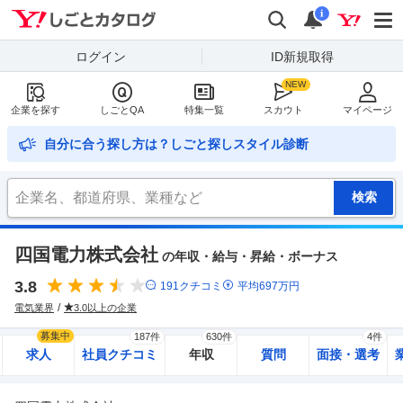
Yahoo!しごとカタログ
検索
通知
i
ログイン
ID新規取得
企業を探す
しごとQA
特集一覧
スカウト
マイページ
自分に合う探し方は？しごと探しスタイル診断
四国電力株式会社
の年収・給与・昇給・ボーナス
3.8
191
クチコミ
平均
697
万円
電気業界
3.0以上の企業
募集中
187件
630件
4件
求人
社員クチコミ
年収
質問
面接・選考