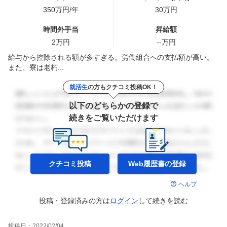
350
万円/年
30
万円
時間外手当
昇給額
2
万円
--
万円
給与から控除される額が多すぎる。労働組合への支払額が高い。
また、寮は老朽...
就活生
の方もクチコミ投稿OK！
以下のどちらかの登録で
続きをご覧いただけます
クチコミ投稿
Web履歴書の
登録
ヘルプ
投稿・登録済みの方は
ログイン
して
続きを読む
投稿日：
2022/02/04