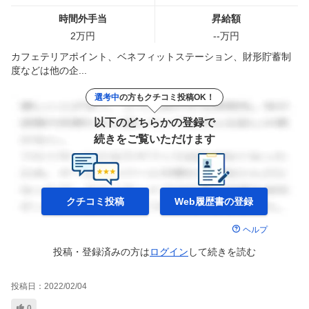
時間外手当
昇給額
2
万円
--
万円
カフェテリアポイント、ベネフィットステーション、財形貯蓄制
度などは他の企...
選考中
の方もクチコミ投稿OK！
以下のどちらかの登録で
続きをご覧いただけます
クチコミ投稿
Web履歴書の
登録
ヘルプ
投稿・登録済みの方は
ログイン
して
続きを読む
投稿日：
2022/02/04
0