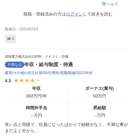
ヘルプ
投稿・登録済みの方は
ログイン
して
続きを読む
投稿日：
2021/07/13
0
四国電力株式会社の評判・クチコミ・評価
年収・給与制度・待遇
不満な点
購買
その他の非正社員
50代
男性
現職
既婚
2021年頃
4.3
年収
ボーナス(賞与)
360
万円/年
50
万円
時間外手当
昇給額
--
万円
--
万円
良い点と同様で、社員になったばかりで経験がなく、不満な事が
まだよく分から...