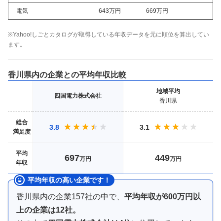
電気
643万
円
669万
円
※Yahoo!しごとカタログが取得している年収データを元に順位を算出してい
ます。
香川県
内の企業との平均年収比較
地域
平均
四国電力株式会社
香川県
総合
3.8
3.1
満足度
平均
697
449
万円
万円
年収
平均年収の高い企業です！
香川県内
の企業
157
社の中で、
平均年収が
600万円以
上
の企業は
12
社。