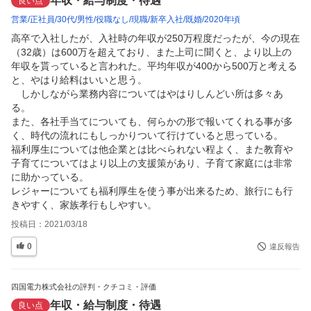
年収・給与制度・待遇
良い点
営業
正社員
30代
男性
役職なし
現職
新卒入社
既婚
2020年頃
高卒で入社したが、入社時の年収が250万程度だったが、今の現在
（32歳）は600万を超えており、また上司に聞くと、より以上の
年収を貰っていると言われた。平均年収が400から500万と考える
と、やはり給料はいいと思う。

　しかしながら業務内容についてはやはりしんどい所は多々あ
る。

また、各社手当てについても、何らかの形で報いてくれる事が多
く、時代の流れにもしっかりついて行けていると思っている。

福利厚生については他企業とは比べられない程よく、また教育や
子育てについてはより以上の支援策があり、子育て家庭には非常
に助かっている。

レジャーについても福利厚生を使う事が出来るため、旅行にも行
きやすく、家族孝行もしやすい。
投稿日：
2021/03/18
0
違反報告
四国電力株式会社の評判・クチコミ・評価
年収・給与制度・待遇
良い点