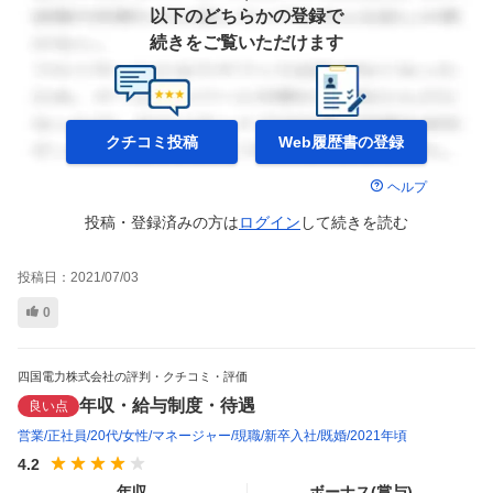
以下のどちらかの登録で
続きをご覧いただけます
クチコミ投稿
Web履歴書の
登録
ヘルプ
投稿・登録済みの方は
ログイン
して
続きを読む
投稿日：
2021/07/03
0
四国電力株式会社の評判・クチコミ・評価
年収・給与制度・待遇
良い点
営業
正社員
20代
女性
マネージャー
現職
新卒入社
既婚
2021年頃
4.2
年収
ボーナス(賞与)