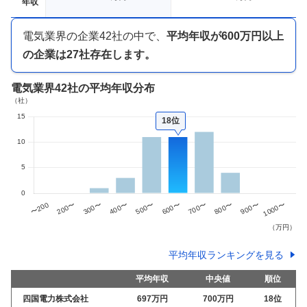
年収
電気業界
の企業
42
社の中で、
平均年収が
600万円以上
の企業は
27
社存在します。
電気業界
42社
の平均年収分布
18位
平均年収ランキングを見る
平均年収
中央値
順位
四国電力株式会社
697万
円
700万
円
18
位