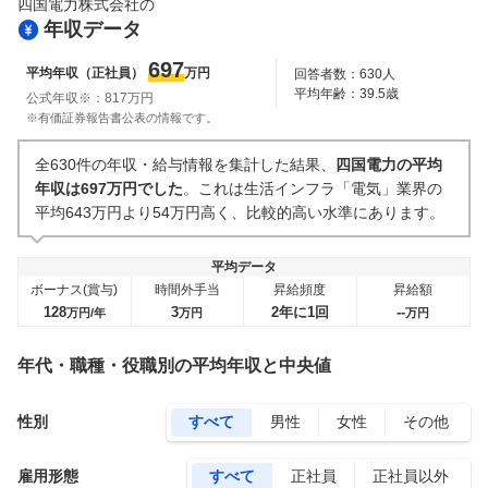
四国電力株式会社
の
年収データ
697
平均年収（正社員）
万円
回答者数：
630
人
平均年齢：
39.5
歳
公式年収※：
817
万円
※有価証券報告書公表の情報です。
全630件の年収・給与情報を集計した結果、
四国電力の平均
年収は697万円でした
。これは生活インフラ「電気」業界の
平均643万円より54万円高く、比較的高い水準にあります。
平均データ
ボーナス(賞与)
時間外手当
昇給頻度
昇給額
128
3
2年に1回
--
万円/年
万円
万円
年代・職種・役職別の平均年収と中央値
性別
すべて
男性
女性
その他
雇用形態
すべて
正社員
正社員以外