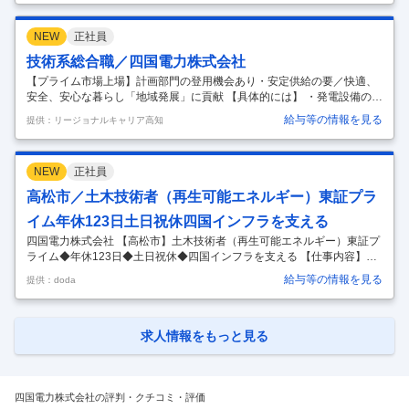
て火力発電所で使用する石炭、液化天然ガス(LNG)、石油等の燃料の調
達・運用・管理を中心に従事いただきます。具体的には下記業務となり
NEW
正社員
ます。 ■業務詳細： ・燃料輸送のための配船業務 ・燃料の在庫管理 ・
英語の契約書の確認 ・海外の取引先との打ち合わせ・交渉業務 等 ※ジ
技術系総合職／四国電力株式会社
ョブローテーションにより、希望・適性に応じた事務系領域の業務を幅
【プライム市場上場】計画部門の登用機会あり・安定供給の要／快適、
…
安全、安心な暮らし「地域発展」に貢献 【具体的には】 ・発電設備の運
用、保守、点検などの業務 （火力部門、原子力部門、再生可能エネルギ
給与等の情報を見る
提供：リージョナルキャリア高知
ー部門） ・送電線、変電所、配電線等のネットワーク設備の運用、保
守、点検などの業務 （系統運用部門、送変電部門、配電部門）
…
NEW
正社員
高松市／土木技術者（再生可能エネルギー）東証プラ
イム年休123日土日祝休四国インフラを支える
四国電力株式会社 【高松市】土木技術者（再生可能エネルギー）東証プ
ライム◆年休123日◆土日祝休◆四国インフラを支える 【仕事内容】
【高松市】土木技術者（再生可能エネルギー）東証プライム◆年休123
給与等の情報を見る
提供：doda
日◆土日祝休◆四国インフラを支える 【具体的な仕事内容】 ～東証プラ
イム市場上場／充実の福利厚生／平均勤続年数22.3年／抜群の安定性と
圧倒的存在感で四国インフラを支える「よんでん」～ ■業務内容： ・国
内の再生可能エネルギー案件（太陽光、風力、バイオマス、水力など）
求人情報をもっと見る
の開発を行う仕事です。 ・再生可能エネルギーの発電所開発に係る、地
盤評価や土木構造物の計画・設計・工事管理などの土木関係業務に従事
し
…
四国電力株式会社の評判・クチコミ・評価