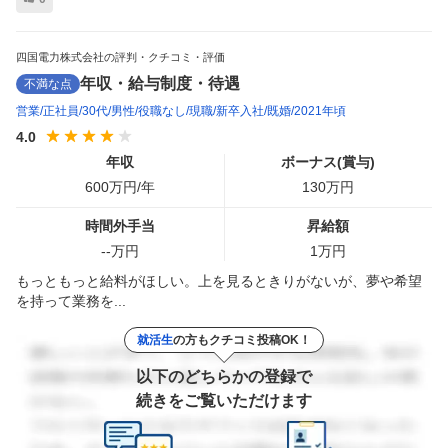
四国電力株式会社の評判・クチコミ・評価
年収・給与制度・待遇
不満な点
営業
正社員
30代
男性
役職なし
現職
新卒入社
既婚
2021年頃
4.0
年収
ボーナス(賞与)
600
万円/年
130
万円
時間外手当
昇給額
--
万円
1
万円
もっともっと給料がほしい。上を見るときりがないが、夢や希望
を持って業務を...
就活生
の方もクチコミ投稿OK！
以下のどちらかの登録で
続きをご覧いただけます