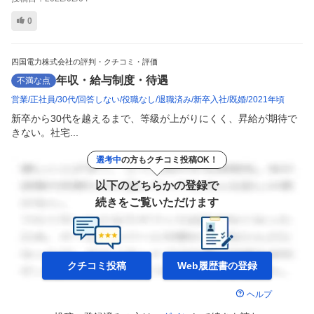
0
四国電力株式会社の評判・クチコミ・評価
年収・給与制度・待遇
不満な点
営業
正社員
30代
回答しない
役職なし
退職済み
新卒入社
既婚
2021年頃
新卒から30代を越えるまで、等級が上がりにくく、昇給が期待で
きない。社宅...
選考中
の方もクチコミ投稿OK！
以下のどちらかの登録で
続きをご覧いただけます
クチコミ投稿
Web履歴書の
登録
ヘルプ