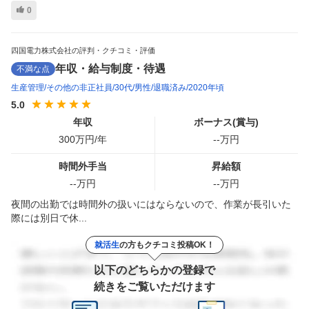
0
四国電力株式会社の評判・クチコミ・評価
年収・給与制度・待遇
不満な点
生産管理
その他の非正社員
30代
男性
退職済み
2020年頃
5.0
年収
ボーナス(賞与)
300
万円/年
--
万円
時間外手当
昇給額
--
万円
--
万円
夜間の出勤では時間外の扱いにはならないので、作業が長引いた
際には別日で休...
就活生
の方もクチコミ投稿OK！
以下のどちらかの登録で
続きをご覧いただけます