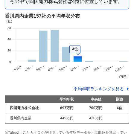
その中で
四国電力株式会社
は
4
位
に位置しています。
香川県内企業
157社
の平均年収分布
4位
平均年収ランキングを見る
平均年収
中央値
順位
四国電力株式会社
697万
円
700万
円
4
位
香川県内企業
449万
円
430万
円
※Yahoo!しごとカタログが取得している年収データを元に順位を算出してい