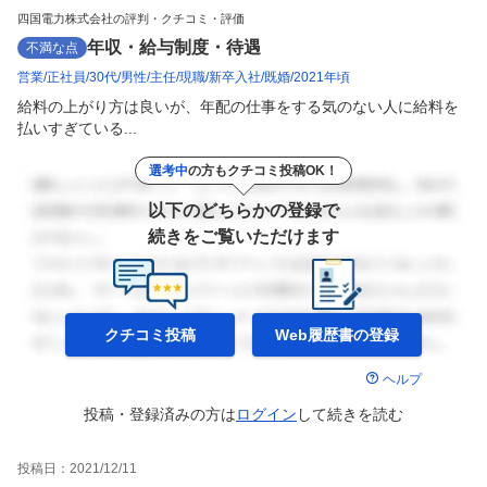
四国電力株式会社の評判・クチコミ・評価
年収・給与制度・待遇
不満な点
営業
正社員
30代
男性
主任
現職
新卒入社
既婚
2021年頃
給料の上がり方は良いが、年配の仕事をする気のない人に給料を
払いすぎている...
選考中
の方もクチコミ投稿OK！
以下のどちらかの登録で
続きをご覧いただけます
クチコミ投稿
Web履歴書の
登録
ヘルプ
投稿・登録済みの方は
ログイン
して
続きを読む
投稿日：
2021/12/11