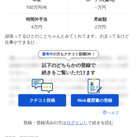
700
万円/年
--
万円
時間外手当
昇給額
4
万円
2
万円
頑張ってるひとのことちゃんとみてくれてます。さぼってるけど
仕事ができるひ...
選考中
の方もクチコミ投稿OK！
以下のどちらかの登録で
続きをご覧いただけます
クチコミ投稿
Web履歴書の
登録
ヘルプ
投稿・登録済みの方は
ログイン
して
続きを読む