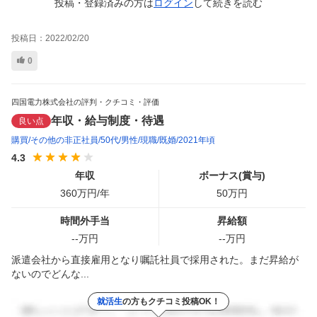
投稿・登録済みの方は
ログイン
して
続きを読む
投稿日：
2022/02/20
0
四国電力株式会社の評判・クチコミ・評価
年収・給与制度・待遇
良い点
購買
その他の非正社員
50代
男性
現職
既婚
2021年頃
4.3
年収
ボーナス(賞与)
360
万円/年
50
万円
時間外手当
昇給額
--
万円
--
万円
派遣会社から直接雇用となり嘱託社員で採用された。まだ昇給が
ないのでどんな...
就活生
の方もクチコミ投稿OK！