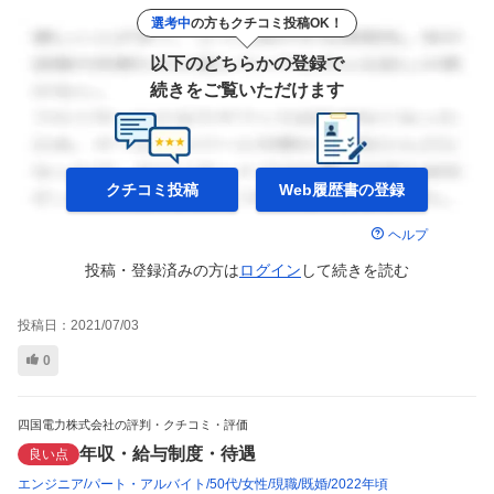
選考中
の方もクチコミ投稿OK！
以下のどちらかの登録で
続きをご覧いただけます
クチコミ投稿
Web履歴書の
登録
ヘルプ
投稿・登録済みの方は
ログイン
して
続きを読む
投稿日：
2021/07/03
0
四国電力株式会社の評判・クチコミ・評価
年収・給与制度・待遇
良い点
エンジニア
パート・アルバイト
50代
女性
現職
既婚
2022年頃