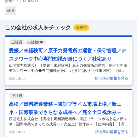
投稿日：
2021/09/17
0
この会社の求人をチェック
募集中
正社員
未経験OK
愛媛／未経験可／原子力発電所の運営・保守管理／デ
スクワーク中心専門知識が身につく／社宅あり
四国電力株式会社 【愛媛／未経験可】原子力発電所の運営・保守管理※
デスクワーク中心◆専門知識が身につく/社宅あり 【仕事内容】 【愛媛
／未経験可】原子力発電所の運営・保守管理※デスクワーク中心◆専門
給与等の情報を見る
提供：doda
知識が身につく/社宅あり 【具体的な仕事内容】 ～未経験OK／四国の重
要電源である発電所で専門知識・スキルが身につく／各種手当や研修な
どが充実しており、安定して働き続けることができる環境～ ■業務内
正社員
容： ◇発電所の運転、電気・機械設備の保守・点検 ◇原子燃料、炉心管
理の業務 ◇安全対策工事や各種保全工事の計画 ◇放射線管理等の業務な
高松／燃料調達業務～東証プライム市場上場／新エ
ど ※基本的にはデスクワークが中心の業務になります。 【変更の範囲：
…
ネ・国際事業でさらなる成長へ／完全土日祝休み～
四国電力株式会社 【高松】燃料調達業務～東証プライム市場上場／新エ
ネ・国際事業でさらなる成長へ／完全土日祝休み～ 【仕事内容】 【高
松】燃料調達業務～東証プライム市場上場／新エネ・国際事業でさらな
給与等の情報を見る
提供：doda
る成長へ／完全土日祝休み～ 【具体的な仕事内容】 ■業務内容： 同社に