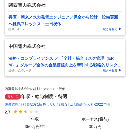
関西電力株式会社
兵庫・朝来／水力発電エンジニア／保全から設計・設備更新
へ挑戦フレックス・土日祝休
提供：doda
続きを見る
中国電力株式会社
法務・コンプライアンス ／ 「全社・統合リスク管理（ER
M）」グループ全体の企業価値向上を牽引する戦略的リスクマ
提供：ビズリーチ
続きを見る
ネジメント担当
四国電力株式会社の評判・クチコミ・評価
年収・給与制度・待遇
良い点
設備管理
正社員
20代
回答しない
役職なし
現職
新卒入社
2022年頃
2.7
年収
ボーナス(賞与)
350
万円/年
30
万円