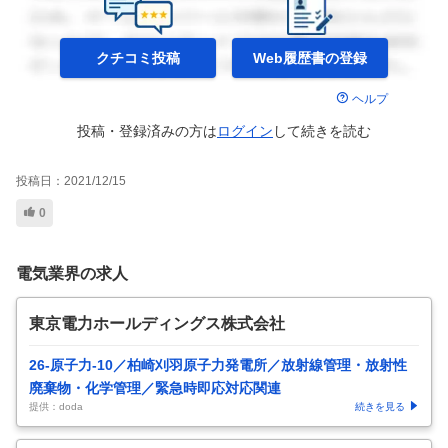
クチコミ投稿
Web履歴書の
登録
ヘルプ
投稿・登録済みの方は
ログイン
して
続きを読む
投稿日：
2021/12/15
0
電気業界の求人
東京電力ホールディングス株式会社
26-原子力-10／柏崎刈羽原子力発電所／放射線管理・放射性
廃棄物・化学管理／緊急時即応対応関連
提供：doda
続きを見る