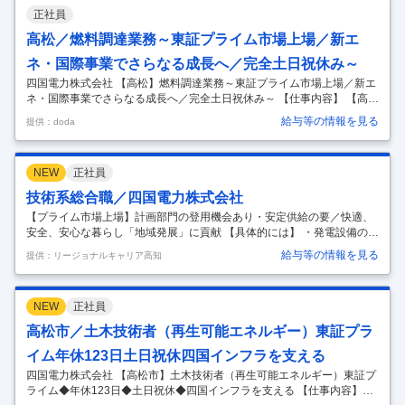
どが充実しており、安定して働き続けることができる環境～ ■業務内
正社員
容： ◇発電所の運転、電気・機械設備の保守・点検 ◇原子燃料、炉心管
理の業務 ◇安全対策工事や各種保全工事の計画 ◇放射線管理等の業務な
高松／燃料調達業務～東証プライム市場上場／新エ
ど ※基本的にはデスクワークが中心の業務になります。 【変更の範囲：
…
ネ・国際事業でさらなる成長へ／完全土日祝休み～
四国電力株式会社 【高松】燃料調達業務～東証プライム市場上場／新エ
ネ・国際事業でさらなる成長へ／完全土日祝休み～ 【仕事内容】 【高
松】燃料調達業務～東証プライム市場上場／新エネ・国際事業でさらな
給与等の情報を見る
提供：doda
る成長へ／完全土日祝休み～ 【具体的な仕事内容】 ■業務内容： 同社に
て火力発電所で使用する石炭、液化天然ガス(LNG)、石油等の燃料の調
達・運用・管理を中心に従事いただきます。具体的には下記業務となり
NEW
正社員
ます。 ■業務詳細： ・燃料輸送のための配船業務 ・燃料の在庫管理 ・
英語の契約書の確認 ・海外の取引先との打ち合わせ・交渉業務 等 ※ジ
技術系総合職／四国電力株式会社
ョブローテーションにより、希望・適性に応じた事務系領域の業務を幅
【プライム市場上場】計画部門の登用機会あり・安定供給の要／快適、
…
安全、安心な暮らし「地域発展」に貢献 【具体的には】 ・発電設備の運
用、保守、点検などの業務 （火力部門、原子力部門、再生可能エネルギ
給与等の情報を見る
提供：リージョナルキャリア高知
ー部門） ・送電線、変電所、配電線等のネットワーク設備の運用、保
守、点検などの業務 （系統運用部門、送変電部門、配電部門）
…
NEW
正社員
高松市／土木技術者（再生可能エネルギー）東証プラ
イム年休123日土日祝休四国インフラを支える
四国電力株式会社 【高松市】土木技術者（再生可能エネルギー）東証プ
ライム◆年休123日◆土日祝休◆四国インフラを支える 【仕事内容】