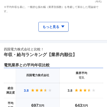
（
年代
）
※平均年収を基に、一般的な振れ幅（業界別係数）を考慮して算出した理論値で
す。
もっと見る
四国電力株式会社
と比較！
年収・給与ランキング【業界
内順位】
電気
業界との平均年収比較
業界
平均
四国電力株式会社
電気
総合
3.8
3.8
満足度
平均
697
643
万円
万円