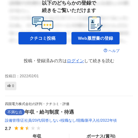
以下のどちらかの登録で
続きをご覧いただけます
クチコミ投稿
Web履歴書の
登録
ヘルプ
投稿・登録済みの方は
ログイン
して
続きを読む
投稿日：
2022/02/01
0
四国電力株式会社の評判・クチコミ・評価
年収・給与制度・待遇
不満な点
設備管理
正社員
20代
回答しない
役職なし
現職
新卒入社
2022年頃
2.7
年収
ボーナス(賞与)