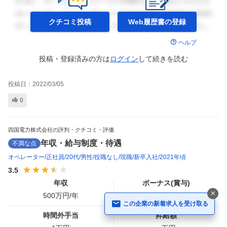
クチコミ投稿
Web履歴書の
登録
ヘルプ
投稿・登録済みの方は
ログイン
して
続きを読む
投稿日：
2022/03/05
0
四国電力株式会社の評判・クチコミ・評価
年収・給与制度・待遇
不満な点
オペレーター
正社員
20代
男性
役職なし
現職
新卒入社
2021年頃
3.5
年収
ボーナス(賞与)
500
万円/年
100
万円
この企業の新着求人を受け取る
時間外手当
昇給額