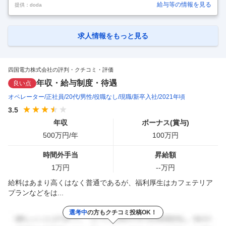
【高松市】土木技術者（再生可能エネルギー）東証プライム◆年休123
給与等の情報を見る
提供：doda
日◆土日祝休◆四国インフラを支える 【具体的な仕事内容】 ～東証プラ
イム市場上場／充実の福利厚生／平均勤続年数22.3年／抜群の安定性と
圧倒的存在感で四国インフラを支える「よんでん」～ ■業務内容： ・国
内の再生可能エネルギー案件（太陽光、風力、バイオマス、水力など）
求人情報をもっと見る
の開発を行う仕事です。 ・再生可能エネルギーの発電所開発に係る、地
盤評価や土木構造物の計画・設計・工事管理などの土木関係業務に従事
し
…
四国電力株式会社の評判・クチコミ・評価
年収・給与制度・待遇
良い点
オペレーター
正社員
20代
男性
役職なし
現職
新卒入社
2021年頃
3.5
年収
ボーナス(賞与)
500
万円/年
100
万円
時間外手当
昇給額
1
万円
--
万円
給料はあまり高くはなく普通であるが、福利厚生はカフェテリア
プランなどをは...
選考中
の方もクチコミ投稿OK！