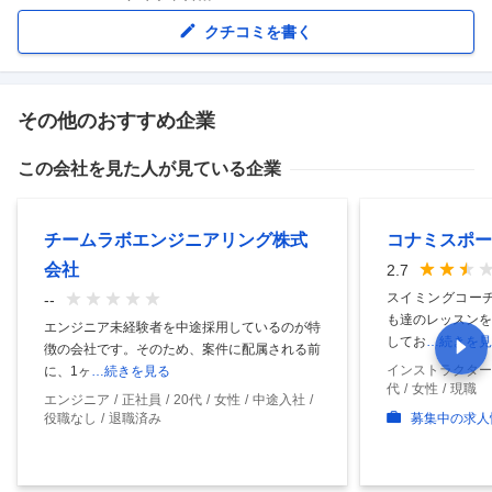
クチコミを書く
その他のおすすめ企業
この会社を見た人が見ている企業
チームラボエンジニアリング株式
コナミスポー
会社
2.7
スイミングコーチ
--
も達のレッスンを
エンジニア未経験者を中途採用しているのが特
してお
…続きを見
徴の会社です。そのため、案件に配属される前
インストラクター
に、1ヶ
…続きを見る
代
女性
現職
エンジニア
正社員
20代
女性
中途入社
役職なし
退職済み
募集中の求人