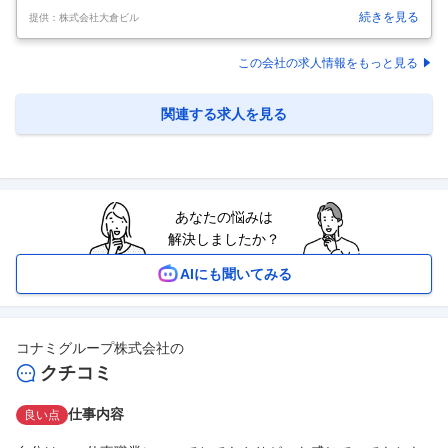
正社員 【給与】 月給 350,000円～600,000円 想定年収4,200,000円~7,2
続きを見る
提供：株式会社大倉ビル
00,000円 【勤務地】 東京都新宿区新宿5-9-24 新宿白鳳ビル B1F 募集情
報 未経験者が活躍している職場です。 業務の成果がそのまま給料に直結
するため、積極的に色々なことに挑戦すれば、すぐに昇給が可能です！
この会社の求人情報をもっと見る
【仕事内容】 皆さんが店舗を利用した際、接客態度などをご不満に思っ
たことはありませんか？ 内部調査は弊社が運営している店舗を、お客様
目線で調
…
関連する求人を見る
あなたの悩みは
解決しましたか？
AIにも聞いてみる
コナミグループ株式会社
の
クチコミ
仕事内容
良い点