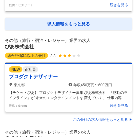
に内容が異なる場合があります グループ本社の財務本部にて、本社およ
続きを見る
提供：ビズリーチ
びグループ各社の経理・財務・税務等の業務を担当いただきます。 Web
3における最先端技術を活用した新規事業立ち上げに携わるチャンスも
あります。 ★ご経験に応じて、以下いずれかの業務をご担当いただきま
す★ 【1】決算業務（単体・連結） ・単体決算業務(日本基準) ・連結決
求人情報をもっと見る
算業務(国際会計基準) ・会計監査対応業務 【2】税務業務（国内・海
外） ・法人税業務：税務処理検討・税額計算・申告書作成等 ・税
…
その他（旅行・宿泊・レジャー）業界の求人
ぴあ株式会社
総合評価
3.1
以上の会社
3.3
NEW
正社員
プロダクトデザイナー
東京都
年収450万円〜600万円
【チケットぴあ】 プロダクトデザイナー募集 ぴあ株式会社 - 「感動のラ
イフライン」が 未来のエンタテインメントを 変えていく。 仕事内容 ぴ
あの中核を担う「チケットぴあ」サイト・サービスの開発・保守運用に
続きを見る
提供：Green
携わっていただきます。 新規システムの企画・設計・開発: 現状のシス
テムの課題を解決し、より良いサービスを提供するための新システムの
構築や、既存システムの改善: 機能追加、リプレイス、パフォーマンス改
この会社の求人情報をもっと見る
善など、既存システムの品質向上を目指します。 募集背景 当社が展開す
る「チケットぴあ」などのプロダクトを通して、サービスの価値をユー
その他（旅行・宿泊・レジャー）業界の求人
ザーに伝えていくことがミッションです。 Web・スマートフォン
…