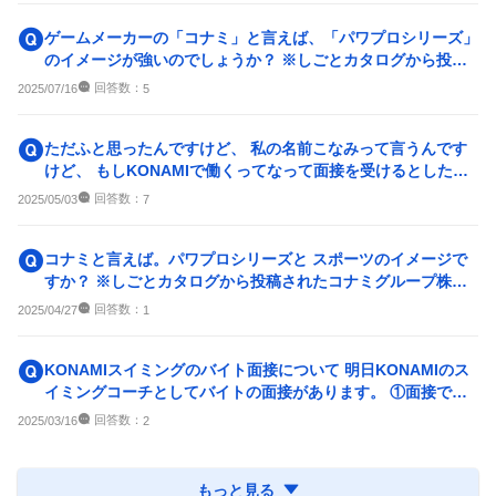
ゲームメーカーの「コナミ」と言えば、「パワプロシリーズ」
のイメージが強いのでしょうか？ ※しごとカタログから投稿
された株式会社コナミ...
回答数：
2025/07/16
5
ただふと思ったんですけど、 私の名前こなみって言うんです
けど、 もしKONAMIで働くってなって面接を受けるとしたら
印象って残りますか？ ち
回答数：
2025/05/03
7
コナミと言えば。パワプロシリーズと スポーツのイメージで
すか？ ※しごとカタログから投稿されたコナミグループ株式
会社についての質問です
回答数：
2025/04/27
1
KONAMIスイミングのバイト面接について 明日KONAMIのス
イミングコーチとしてバイトの面接があります。 ①面接では
どのような事...
回答数：
2025/03/16
2
もっと見る