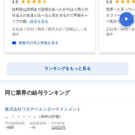
4.8
4.6
給料面は説明会で説明があったがやはり周りの
世界一と言ってい
社会人の友達と比べると高すぎるので早期キャ
オファーをもらっ
リアの期
…続きを見る
ー気分で
…続きを
正社員
20代
男性
新卒入社
役職なし
在
正社員
40代
女
籍中
籍中
募集中の求人情報を見る
ランキングをもっと見る
同じ業界の給与ランキング
株式会社ワタナベエンターテインメント
--
（
36
件の評価）
平均残業時間
有給取得率
平均年収
--
時間
--
%
1165
万円