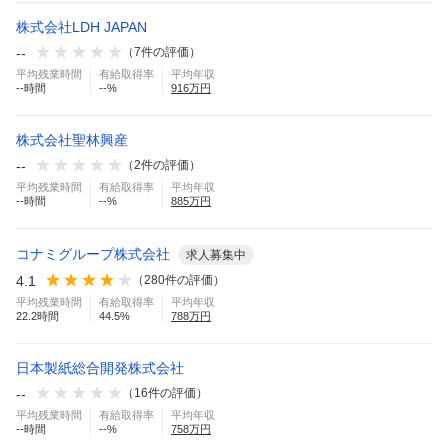
株式会社LDH JAPAN
--
（
7
件の評価）
平均残業時間
有給取得率
平均年収
--
時間
--
%
916
万円
株式会社聖林興産
--
（
2
件の評価）
平均残業時間
有給取得率
平均年収
--
時間
--
%
885
万円
コナミグループ株式会社
求人募集中
4.1
（
280
件の評価）
平均残業時間
有給取得率
平均年収
22.2
時間
44.5
%
788
万円
日本製紙総合開発株式会社
--
（
16
件の評価）
平均残業時間
有給取得率
平均年収
--
時間
--
%
758
万円