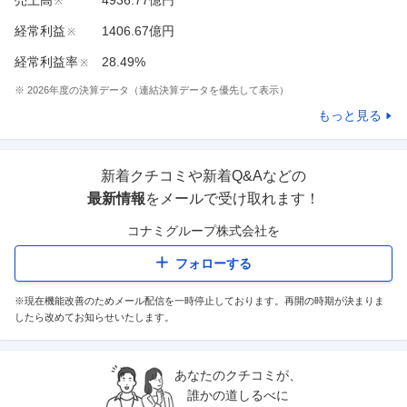
売上高
4936.77億円
※
経常利益
1406.67億円
※
経常利益率
28.49%
※
※
2026
年度の決算データ（連結決算データを優先して表示）
もっと見る
新着クチコミや新着Q&Aなどの
最新情報
をメールで受け取れます！
コナミグループ株式会社
を
フォローする
※現在機能改善のためメール配信を一時停止しております。再開の時期が決まりま
したら改めてお知らせいたします。
あなたのクチコミが、
誰かの道しるべに