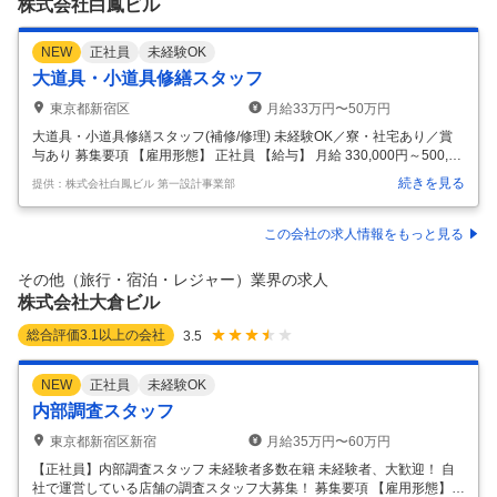
株式会社白鳳ビル
NEW
正社員
未経験OK
大道具・小道具修繕スタッフ
東京都新宿区
月給33万円〜50万円
大道具・小道具修繕スタッフ(補修/修理) 未経験OK／寮・社宅あり／賞
与あり 募集要項 【雇用形態】 正社員 【給与】 月給 330,000円～500,00
0円 給与例 [年収例] 年収395万円以上／未経験1年目 年収480万円以上／
続きを見る
提供：株式会社白鳳ビル 第一設計事業部
経験3年 ※ご経験、能力を考慮して決定します。 【勤務地】 東京都新宿
区 募集情報 訪れるお客様の95％以上が海外からの旅行者です。 海外の
ショーステージのような興奮と感動を、生で体験することができます。 I
この会社の求人情報をもっと見る
n more detai ＜この仕事の魅力＞ 衣装だけでなく舞台制作物全般に関
われる 縫製・補修・装飾・造形・メンテナンスの技術が身につく 手を動
その他（旅行・宿泊・レジャー）業界の求人
か
…
株式会社大倉ビル
総合評価
3.1
以上の会社
3.5
NEW
正社員
未経験OK
内部調査スタッフ
東京都新宿区新宿
月給35万円〜60万円
【正社員】内部調査スタッフ 未経験者多数在籍 未経験者、大歓迎！ 自
社で運営している店舗の調査スタッフ大募集！ 募集要項 【雇用形態】