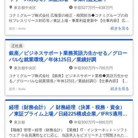
東京都中央区
年収527万円〜638万円
コナミグループ株式会社 広報室の校正・校閲担当◆コナミグループの自
社プレスリリース対応等／東証上場・事業利益更新中 【仕事内容】 広報
室の校正・校閲担当◆コナミグループの自社プレスリリース対応等／東
続きを見る
提供：doda
証上場・事業利益更新中 【具体的な仕事内容】 【広報室所属・コナミグ
ループの自社プレスリリースに関与／エンタメ企業最大手・東証プライ
ム上場「KONAMI」／新聞社等出身の硬い文章の校閲経験向け】 ■業務
正社員
内容： コナミグループ本社にてブランド力向上を目的とした企業広報・
PR業務となります。校閲体制の強化が採用背景になっています。 具体
銀座／ビジネスサポート業務英語力生かせる／グロー
的には、対外的な発信内容における事実関係の確認、表現や用語の適切
バルな就業環境／年休125日／業績好調
さや
…
東京都中央区
年収500万円〜700万円
コナミグループ株式会社 【銀座】ビジネスサポート業務◆英語力生かせ
る／グローバルな就業環境／年休125日／業績好調◎ 【仕事内容】 【銀
座】ビジネスサポート業務◆英語力生かせる／グローバルな就業環境／
続きを見る
提供：doda
年休125日／業績好調◎ 【具体的な仕事内容】 ～東証プライム上場／8
年連続で「健康経営優良法人2024（ホワイト500）」に認定／年休125
日～ ■業務内容： ご経験値に応じ、Web3における最先端技術を活用し
経理（財務会計） ／ 財務経理（決算・税務・資金）
た新規事業立ち上げにも参加いただきます。 （1）新規グローバルビジ
ネス全般の推進 （2）海外の各種パートナー企業との窓口業務 （3）プ
／東証プライム上場／日経225構成企業／IFRS適用企
ロジェクト管理 （4）その他、簡単な決算業務（経費計上
…
業
東京都
年収500万円〜800万円
【職種】管理＞経理（財務会計） 【業種】IT・インターネット＞ソフト
ウエア ※会員属性などに応じ、当該求人をビズリーチ上で閲覧された際