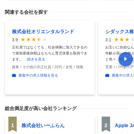
関連する会社を探す
株式会社オリエンタルランド
シダックス株
3.9
3.1
正社員ではなくても、社会保険に加入できるの
お互いに自由なん
で産前産後休暇はもちろん育児休業も取得でき
年齢が高い女性が
ます。
…続きを見る
と色々
…続きを見
接客
その他の非正社員
20代
女性
現職
営業
パート・ア
募集中の求人情報を見る
募集中の求人
総合満足度
が高い会社ランキング
1
2
株式会社いーふらん
Apple 