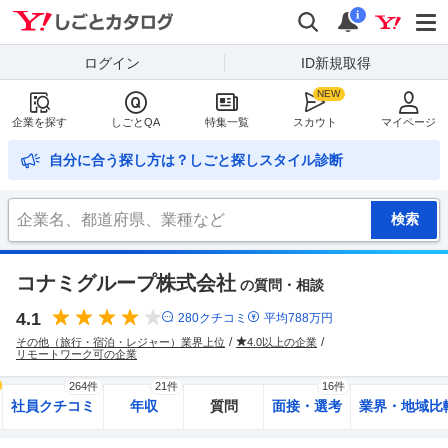
Yahoo!しごとカタログ
検索
通知
i
ログイン
ID新規取得
企業を探す
しごとQA
特集一覧
スカウト
マイページ
自分に合う探し方は？しごと探しスタイル診断
コナミグループ株式会社
の質問・相談
4.1
280
クチコミ
平均
788
万円
その他（旅行・宿泊・レジャー）業界上位
4.0以上の企業
リモートワーク可の企業
264件
21件
16件
社員クチコミ
年収
質問
面接・選考
業界・地域比