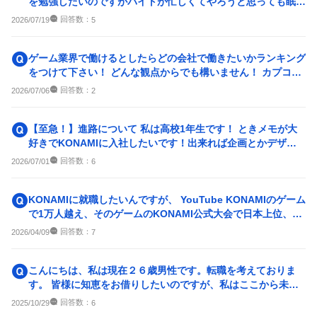
を勉強したいのですがバイトが忙しくてやろうと思っても眠過
ぎて寝てしまい...
回答数：
2026/07/19
5
ゲーム業界で働けるとしたらどの会社で働きたいかランキング
をつけて下さい！ どんな観点からでも構いません！ カプコン
スクエニ SEGA K
回答数：
2026/07/06
2
【至急！】進路について 私は高校1年生です！ ときメモが大
好きでKONAMIに入社したいです！出来れば企画とかデザイ
ン系の部門につきた...
回答数：
2026/07/01
6
KONAMIに就職したいんですが、 YouTube KONAMIのゲーム
で1万人越え、そのゲームのKONAMI公式大会で日本上位、そ
の...
回答数：
2026/04/09
7
こんにちは、私は現在２６歳男性です。転職を考えておりま
す。 皆様に知恵をお借りしたいのですが、私はここから未経
験でIT系に転職を考えて...
回答数：
2025/10/29
6