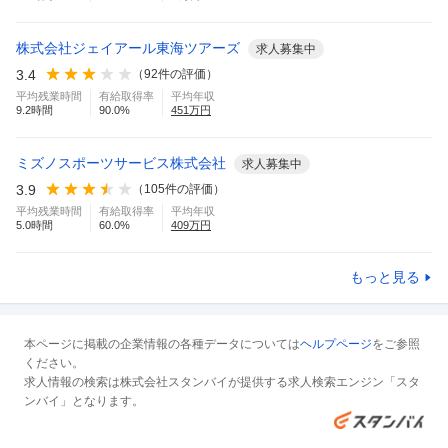
株式会社ジェイアール東海ツアーズ
求人募集中
3.4
（
92
件の評価）
平均残業時間
有給取得率
平均年収
9.2
時間
90.0
%
451
万円
ミズノスポーツサービス株式会社
求人募集中
3.9
（
105
件の評価）
平均残業時間
有給取得率
平均年収
5.0
時間
60.0
%
409
万円
もっと見る
本ページに掲載の企業情報の各種データについては
ヘルプページ
をご参照
ください。
求人情報の検索は株式会社スタンバイが提供する求人検索エンジン「スタ
ンバイ」となります。