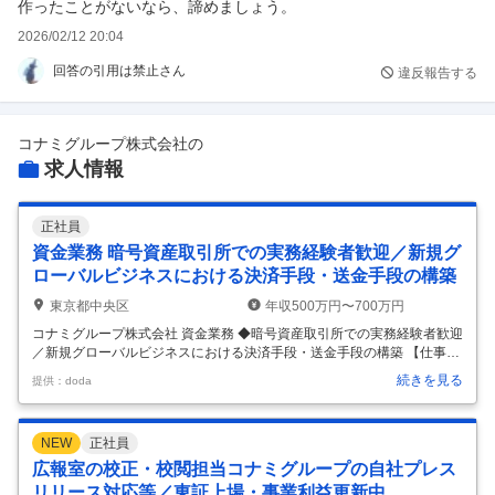
作ったことがないなら、諦めましょう。
2026/02/12 20:04
回答の引用は禁止さん
違反報告する
コナミグループ株式会社
の
求人情報
正社員
資金業務 暗号資産取引所での実務経験者歓迎／新規グ
ローバルビジネスにおける決済手段・送金手段の構築
東京都中央区
年収500万円〜700万円
コナミグループ株式会社 資金業務 ◆暗号資産取引所での実務経験者歓迎
／新規グローバルビジネスにおける決済手段・送金手段の構築 【仕事内
容】 資金業務 ◆暗号資産取引所での実務経験者歓迎／新規グローバルビ
続きを見る
提供：doda
ジネスにおける決済手段・送金手段の構築 【具体的な仕事内容】 ～東証
プライム上場／年休126日／｢エンタテインメント｣と｢スポーツ｣の2つの
分野で事業展開／子育て支援制度など福利厚生充実／6年連続で「健康
NEW
正社員
経営優良法人2022（ホワイト500）」に認定～ 新規グローバルビジネス
における決済手段・送金手段の構築を中心に幅広くご担当頂きます。 ■
広報室の校正・校閲担当コナミグループの自社プレス
業務内容（一例）： ・新規グローバルビジネスにおける決済
…
リリース対応等／東証上場・事業利益更新中