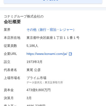
コナミグループ株式会社
の
会社概要
業界
その他（旅行・宿泊・レジャー）
本店所在地
東京都中央区銀座１丁目１１番１号
従業員数
5,186人
企業URL
https://www.konami.com/ja/
設立
1973年3月
代表者名
東尾 公彦
上場市場名
プライム市場
データ提供元：
東京証券取引所
資本金
473億9,800万円
決算月
3
月