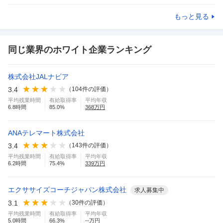
もっと見る
同じ業界のホワイト企業ランキング
株式会社JALナビア
3.4
（
104
件の評価）
平均残業時間
有給取得率
平均年収
6.8
時間
85.0
%
368
万円
ANAテレマート株式会社
3.4
（
143
件の評価）
平均残業時間
有給取得率
平均年収
6.2
時間
75.4
%
339
万円
エクササイズコーチジャパン株式会社
求人募集中
3.1
（
30
件の評価）
平均残業時間
有給取得率
平均年収
5.0
時間
66.3
%
--万円