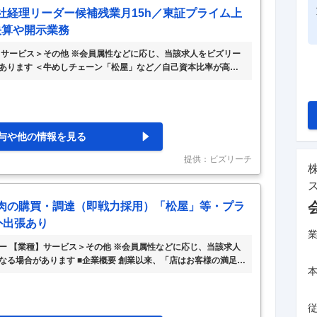
社経理リーダー候補残業月15h／東証プライム上
決算や開示業務
】サービス＞その他 ※会員属性などに応じ、当該求人をビズリー
あります ＜牛めしチェーン「松屋」など／自己資本比率が高く
内容 牛めし事業「松屋」、とんかつ事業「松のや」、鮨業態「福
食堂」、中華食堂「松軒」、ステーキ業態「ステーキ松」「松
「トゥックン・トゥックン」等の運営。 ※日本国内、中国にて展
FC5店舗／海外33店舗）（2025年3月末現在）】 松屋フーズは、
与や他の情報を見る
提供：ビズリーチ
食肉の購買・調達（即戦力採用）「松屋」等・プラ
外出張あり
ー 【業種】サービス＞その他 ※会員属性などに応じ、当該求人
なる場合があります ■企業概要 創業以来、「店はお客様の満足を
義の基本理念を貫いてきた松屋フーズ。そのコンセプトをソフ
べてのスタッフに他なりません。松屋フーズでは、企業成長の要
にあると捉え、お客様の歓びを我が歓びとし、より高い理想へ向
重視しています。 【事業内容】 牛めし事業「松屋」、とんかつ