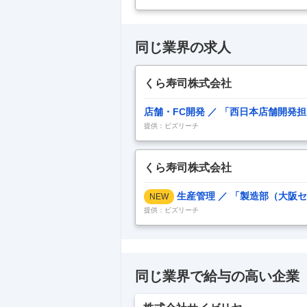
同じ業界の求人
くら寿司株式会社
店舗・FC開発 ／ 「西日本店舗開発
開発担当
提供：ビズリーチ
くら寿司株式会社
生産管理 ／ 「製造部（大阪
NEW
テイメントの先駆者”くら寿司”
提供：ビズリーチ
同じ業界で給与の高い企業