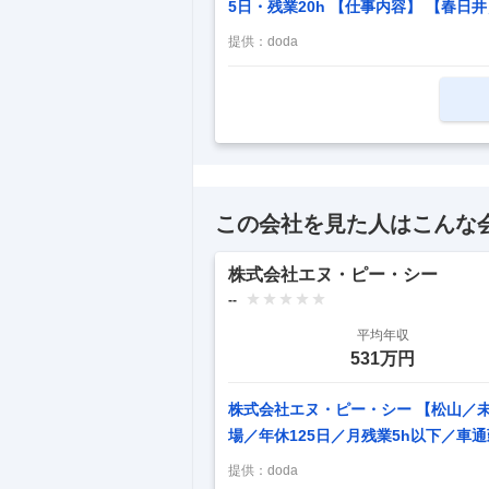
5日・残業20h 【仕事内容】 【春
る＞◆年休125日・残業20h 【具
提供：
doda
善にも携われる環境 ★自社工場で原料
業約20hと働きやすい環境 ★海外展
舗拡大に伴い品質への期待が高まって
留まらず、現場と連携した品質向上に
この会社を見た人はこんな
株式会社エヌ・ピー・シー
--
平均年収
531万円
株式会社エヌ・ピー・シー 【松山／
場／年休125日／月残業5h以下／車
造装置設計◆東証グロース上場／年休1
提供：
doda
容】 【太陽電池業界で25年以上の実