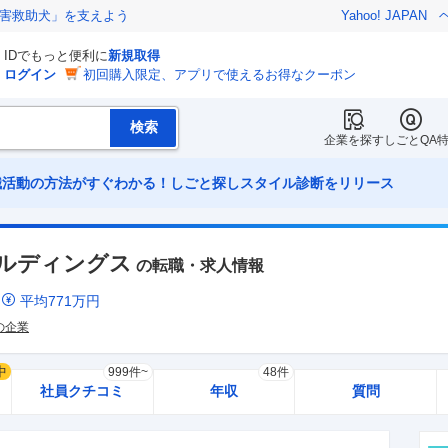
害救助犬」を支えよう
Yahoo! JAPAN
IDでもっと便利に
新規取得
ログイン
初回購入限定、アプリで使えるお得なクーポン
企業を探す
しごとQA
職活動の方法がすぐわかる！しごと探しスタイル診断をリリース
ルディングス
の転職・求人情報
ミ
平均
771
万円
上の企業
中
999件~
48件
社員クチコミ
年収
質問