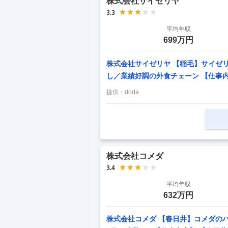
株式会社サイゼリヤ
3.3
平均年収
699万円
株式会社サイゼリヤ 【稲毛】サイゼ
し／業績好調の外食チェーン 【仕事
全週休二日制／転勤なし／業績好調の
提供：
doda
イゼリヤ」をチェーン展開／年間休日1
開する当社にて、売り上げ好調な背景
ーとなる設備保全・施設管理者を募集
方々の募集を行っております。 ゆく
り）・
…
株式会社コメダ
3.4
平均年収
632万円
株式会社コメダ 【春日井】コメダの