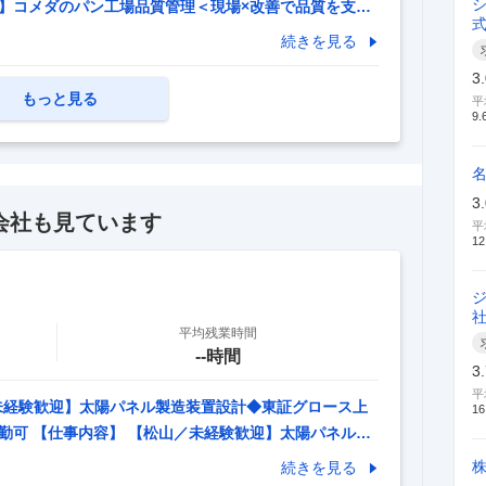
日井】コメダのパン工場品質管理＜現場×改善で品質を支え
体的な仕事内容】 ★品質管理に加え、製造現場での工程改
続きを見る
～製造～製品まで一貫して関与可能 ★年休125日／残
3
開・新業態もあり長期キャリア形成が可能 ■募集背景 店
もっと見る
平
おり、安定供給体制強化のため増員募集です。 検査に
9.
取り組める方を求めています。 ■職務
…
3
会社も見ています
平
12
平均残業時間
--時間
3
平
未経験歓迎】太陽パネル製造装置設計◆東証グロース上
16
通勤可 【仕事内容】 【松山／未経験歓迎】太陽パネル製
25日／月残業5h以下／車通勤可 【具体的な仕事内
続きを見る
績/自動化技術を強みにFA装置事業や太陽光パネルリサイ