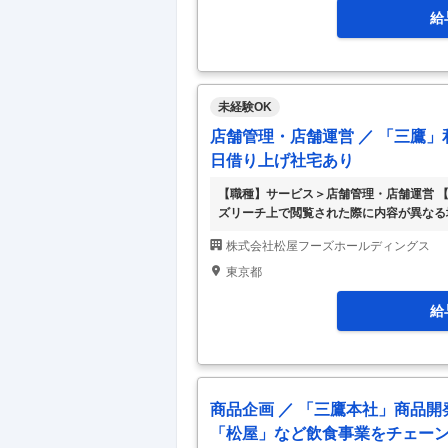
事業「松のや」「松
…
給
未経験OK
店舗管理・店舗運営 ／ 「三鷹」
日借り上げ社宅あり
【職種】サービス＞店舗管理・店舗運営 
ズリーチ上で閲覧された際に内容が異なる
者歓迎・月8日以上休み・借り上げ社宅・住
株式会社松屋フーズホールディングス
国チェーンとして知られる『松屋』を運営
方の募集です。 【業務詳細】 食材の仕込
東京都
として信頼できる存在になっていただけれ
休日はシフ
…
給
商品企画 ／ 「三鷹本社」商品
「松屋」など飲食事業をチェー