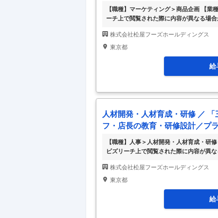
【職種】マーケティング＞商品企画 【業
ーチ上で閲覧された際に内容が異なる場合
や」、鮨業態「福松」「すし松」、カレー
株式会社松屋フーズホールディングス
テーキ松」「松牛」、パスタ業態「麦のト
内、中国にて展開しています。 創業以来
東京都
主義の基本理念を貫いてきた松屋フーズ。
べてのスタッフに
…
給
人材開発・人材育成・研修 ／ 
フ・店長の教育・研修設計／プ
【職種】人事＞人材開発・人材育成・研修
ビズリーチ上で閲覧された際に内容が異なる
屋」、とんかつ事業「松のや」、鮨業態「
株式会社松屋フーズホールディングス
「松軒」、ステーキ業態「ステーキ松」「
ックン」等の運営。 ※日本国内、中国にて展
東京都
在）：松屋フーズは、「松屋」チェーンを
ジネスに加え
…
給