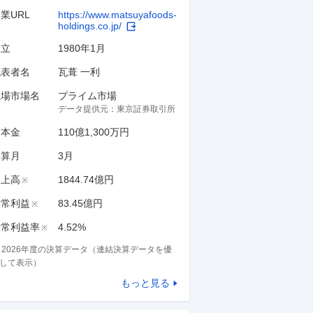
業URL
https://www.matsuyafoods-
holdings.co.jp/
設立
1980年1月
代表者名
瓦葺 一利
上場市場名
プライム市場
データ提供元：
東京証券取引所
資本金
110億1,300万円
決算月
3
月
売上高
1844.74億円
※
経常利益
83.45億円
※
経常利益率
4.52%
※
※
2026
年度の決算データ（連結決算データを優
して表示）
もっと見る