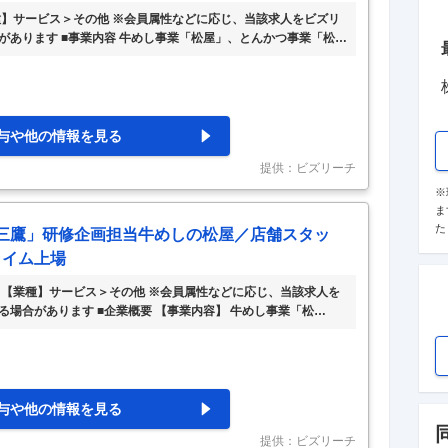
種】サービス＞その他 ※会員属性などに応じ、当該求人をビズリ
があります ■事業内容 牛めし事業「松屋」、とんかつ事業「松の
業態「マイカリー食堂」、中華食堂「松軒」、ステーキ業態「ス
リコ」石焼業態「トゥックン・トゥックン」等の運営。 ※日本国
、「店はお客様の満足を得るために存在する」というお客様第一
そのコンセプトをソフト・ハードにわたり体現していくのは、す
与や他の情報を見る
提供：ビズリーチ
※
ま
た
「三鷹」研修企画担当牛めしの松屋／店舗スタッ
ライム上場
 【業種】サービス＞その他 ※会員属性などに応じ、当該求人を
場合があります ■企業概要 【事業内容】 牛めし事業「松
福松」「すし松」、カレー業態「マイカリー食堂」、中華食堂
松牛」、パスタ業態「麦のトリコ」石焼業態「トゥックン・トゥ
開しています。 【店舗数】 店舗数1,413店舗（2026年2月現
はじめ、鮨「すし松」、とんかつ「松のや」など、幅広い外食ビ
与や他の情報を見る
提供：ビズリーチ