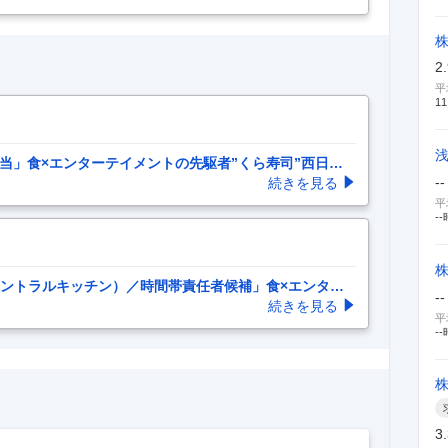
2
平
11
担当」食×エンターテイメントの先駆者”くら寿司”西日本
--
続きを見る
平
--
セントラルキッチン）／時間帯責任者候補」食×エンター
--
続きを見る
平
--
3