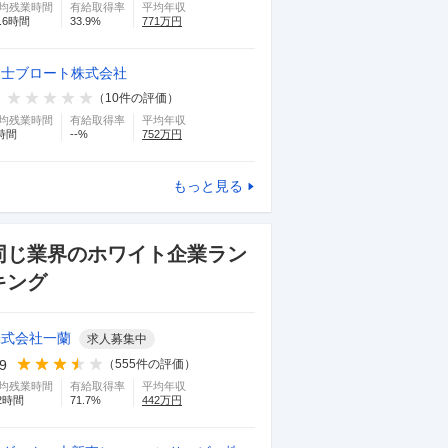
均残業時間
有給取得率
平均年収
.6
時間
33.9
%
771
万円
富士ブロート株式会社
（
10
件の評価）
均残業時間
有給取得率
平均年収
時間
--
%
752
万円
もっと見る
同じ業界のホワイト企業ラン
キング
株式会社一蘭
求人募集中
.9
（
555
件の評価）
均残業時間
有給取得率
平均年収
2
時間
71.7
%
442
万円