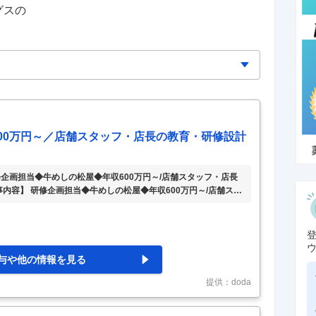
グス
の
00万円～／店舗スタッフ・店長の教育・研修設計
企画担当◆牛めしの松屋◆年収600万円～/店舗スタッフ・店長
事内容】 研修企画担当◆牛めしの松屋◆年収600万円～/店舗スタ
上場 【具体的な仕事内容】 ＜牛めしチェーン「松屋」など／自
大中◎＞ ■店舗スタッフや店長、エリアマネージャーに対しての
ただきます。 店舗のサービスレベルや、サービスマインドの向
の向上を目指した、研修・教育内容の企画構築、実施を担ってい
与や他の情報を見る
提供：doda