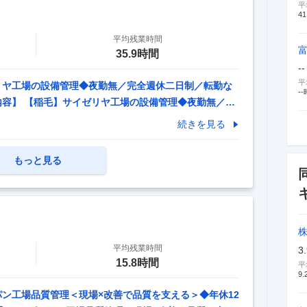
平
41
平均残業時間
35.9時間
--
平
リヤ工場の設備管理◆夜勤無／完全週休二日制／転勤な
--
内容】 【稲毛】サイゼリヤ工場の設備管理◆夜勤無／完
外食チェーン 【具体的な仕事内容】 【レストラン「サ
続きを見る
16日（完全週休2日制）／転勤なし】 サイゼリヤを展
がありより強固な工場体制を敷くため、次世代のリーダ
もっと見る
いたします。 ■業務内容 将来的にはリーダーとなる
ゆくは、予防保全の計画立て（メンバーの業務割り振
平均残業時間
3
15.8時間
平
9.
パン工場品質管理＜現場×改善で品質を支える＞◆年休12