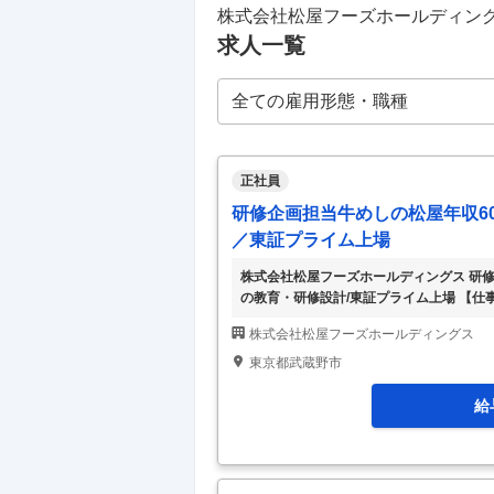
株式会社松屋フーズホールディン
求人一覧
正社員
研修企画担当牛めしの松屋年収6
／東証プライム上場
株式会社松屋フーズホールディングス 研修
の教育・研修設計/東証プライム上場 【仕
ッフ・店長の教育・研修設計/東証プライム
株式会社松屋フーズホールディングス
己資本比率が高く安定感あり業績好調で拡
人材育成を行っている部署にて勤務してい
東京都武蔵野市
上、ビジネスマナーやマネジメントスキル
ただき
…
給