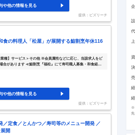
与や他の情報を見る
企
提供：ビズリーチ
和食の料理人「松屋」が展開する鮨割烹年休116
【業種】サービス＞その他 ※会員属性などに応じ、当該求人をビ
場合があります ≪鮨割烹『福松』にて寿司職人募集・和食経験
宅手当あり・長期休暇年2回≫ ■業務内容 牛めし（牛丼）の全
する当社が展開する東京都三鷹本社『福松』にて活躍いただける
み、調理全般業務が中心となります。 ■キャリアパス 料理長候補
ば、正式に昇格。お店の責任者をおまかせします。 【働き方】
与や他の情報を見る
提供：ビズリーチ
先
開発／定食／とんかつ／寿司等のメニュー開発 ／
ン展開