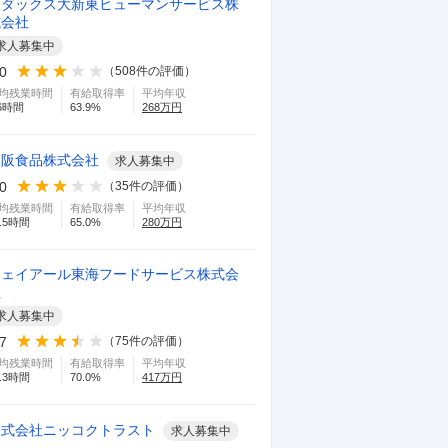
シダックス大新東ヒューマンサービス株
式会社
求人募集中
.0
（
508
件の評価）
均残業時間
有給取得率
平均年収
6
時間
63.9
%
268
万円
名阪食品株式会社
求人募集中
.0
（
35
件の評価）
均残業時間
有給取得率
平均年収
.5
時間
65.0
%
280
万円
ジェイアール東海フードサービス株式会
社
求人募集中
.7
（
75
件の評価）
均残業時間
有給取得率
平均年収
.3
時間
70.0
%
417
万円
株式会社ニッコクトラスト
求人募集中