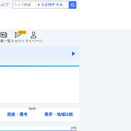
ヘルプ
大谷翔平 今永昇太
検索
特集一覧
スカウト
マイページ
98件
面接・選考
業界・地域比較