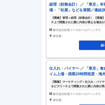
経理（財務会計） ／ 「東京」本
場・「松屋」などを展開／連結
【職種】管理＞経理（財務会計） 【業種
チ上で閲覧された際に内容が異なる場合が
安定感あり業績好調で拡大中◎＞ ■事業
株式会社松屋フーズホールディングス
松」「すし松」、カレー業態「マイカリー
牛」、パスタ業態「麦のトリコ」石焼業態
東京都
開しています。 【店舗数1,375店舗（うち
「松
…
給
仕入れ・バイヤー ／ 「東京」
イム上場・残業20時間程度・海
【職種】マーケティング＞仕入れ・バイヤ
をビズリーチ上で閲覧された際に内容が異
得るために存在する」というお客様第一主
株式会社松屋フーズホールディングス
ト・ハードにわたり体現していくのは、す
は高品質なCS（顧客満足）を実現する人
東京都
かって努力する情熱的なスタッフの育成を