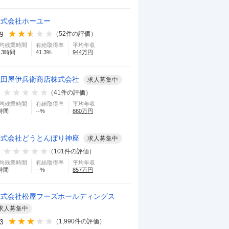
株式会社ホーユー
.9
（
52
件の評価）
均残業時間
有給取得率
平均年収
.3
時間
41.3
%
944
万円
浅田屋伊兵衛商店株式会社
求人募集中
（
41
件の評価）
均残業時間
有給取得率
平均年収
時間
--
%
860
万円
株式会社どうとんぼり神座
求人募集中
（
101
件の評価）
均残業時間
有給取得率
平均年収
時間
--
%
857
万円
株式会社松屋フーズホールディングス
求人募集中
.3
（
1,990
件の評価）