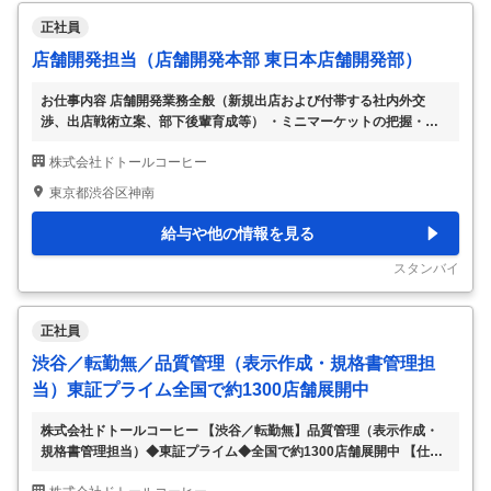
正社員
店舗開発担当（店舗開発本部 東日本店舗開発部）
お仕事内容 店舗開発業務全般（新規出店および付帯する社内外交
渉、出店戦術立案、部下後輩育成等） ・ミニマーケットの把握・理
解 ・新規物件の開発 ・既存店舗の適正配置の推進 ・リロケーション
株式会社ドトールコーヒー
の提案 ・閉店時の家主交渉・対応 ・既存店の契約交渉 ・新規FCオー
ナーの開拓 ・既存FCオーナーの対応 ■期待する成果 ・担当地域にお
東京都渋谷区神南
ける店舗出店の実現 ・想定していた出店企画数値（売上・利益）を
上回る出店 経験・資格 ◇必須要件（いずれか：重要視している順番
給与や他の情報を見る
に記載） ①店舗開発経験者 ・飲食店舗開発経験者 ・物販店舗開発経
験 ・サービス店舗開発経験者 ・市街地／ロードサイド立地の開発経
スタンバイ
験（上記にプラスして
…
正社員
渋谷／転勤無／品質管理（表示作成・規格書管理担
当）東証プライム全国で約1300店舗展開中
株式会社ドトールコーヒー 【渋谷／転勤無】品質管理（表示作成・
規格書管理担当）◆東証プライム◆全国で約1300店舗展開中 【仕事
内容】 【渋谷／転勤無】品質管理（表示作成・規格書管理担当）◆