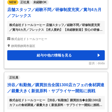
NEW
正社員
未経験OK
店舗スタッフ／経験不問／研修制度充実／賞与4カ月
／フレックス
株式会社ドトールコーヒー 店舗スタッフ／経験不問／研修制度充実
／賞与4カ月／フレックス 【求人要約】 【未経験歓迎】安心の研修・
教育体制あり 【働きやすい】フレックス・長期連休取得可能 【多彩
株式会社ドトールコーヒー
なキャリア】店長・SV、本部での商品開発など 【仕事内容】 ◆未経
験からでも接客スキルがつく◆カフェの店舗運営／充実の研修制度で
静岡県静岡市葵区
未経験からスタートでも安心！ 【具体的な仕事内容】 ◆ドトールコ
ーヒーなら… 日々の取り組みが、評価や次のキャリアにつながって
給与や他の情報を見る
いく。 「好きなコーヒーを、もっと深く知りたい」 「今の仕事を、
将来に活かしたい」 そんな想いを、無理なく形にでき、役割の幅を
提供：doda
広げていける環境です。 ＜
…
正社員
渋谷／転勤無／購買担当全国1300店カフェの食材調達
／裁量大きく新規原料・サプライヤー開拓に挑戦
株式会社ドトールコーヒー 【渋谷／転勤無】購買担当◆全国1300店
カフェの食材調達／裁量大きく新規原料・サプライヤー開拓に挑戦
【仕事内容】 【渋谷／転勤無】購買担当◆全国1300店カフェの食材