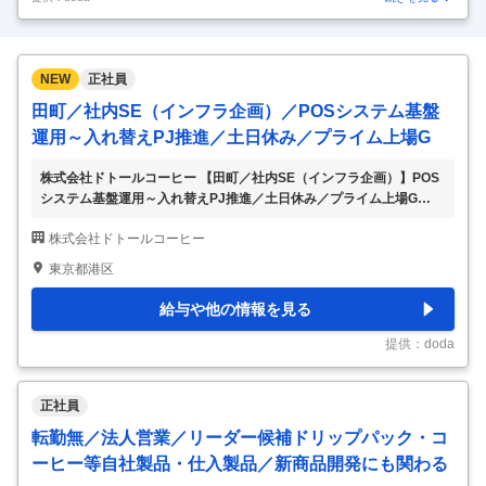
NEW
正社員
田町／社内SE（インフラ企画）／POSシステム基盤
運用～入れ替えPJ推進／土日休み／プライム上場G
株式会社ドトールコーヒー 【田町／社内SE（インフラ企画）】POS
システム基盤運用～入れ替えPJ推進／土日休み／プライム上場G
【仕事内容】 【田町／社内SE（インフラ企画）】POSシステム基盤
株式会社ドトールコーヒー
運用～入れ替えPJ推進／土日休み／プライム上場G 【具体的な仕事
内容】 【5年後の入れ替えに向けて店舗運営側と連携しながら課題特
東京都港区
定～企画～PJの推進まで！／ドトールコーヒー、エクセルシオール
カフェなど複数ブランド1000店舗以上を支えるPOSシステム】 ■お
給与や他の情報を見る
任せする業務内容： 5年後の再入れ替え・稼働を見据え、現在のPOS
システムの運用上の課題や店舗側の要望、スケジュールなど、このタ
提供：doda
イミングから進めてい
…
正社員
転勤無／法人営業／リーダー候補ドリップパック・コ
ーヒー等自社製品・仕入製品／新商品開発にも関わる