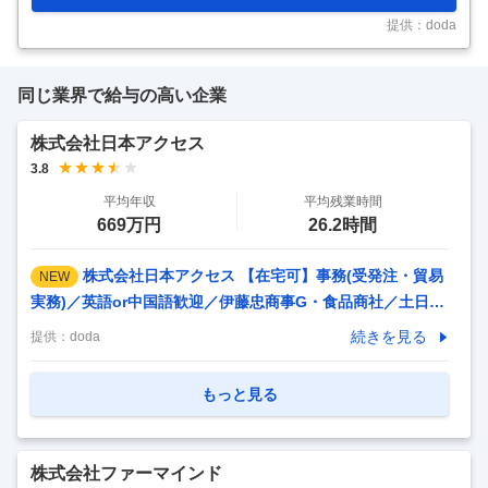
街店舗以外でも収益確保できる体制構築へ◎】 ■お任せする業務： ド
トールコーヒー展開の店舗のみに限らず日レスHD側の店舗開発組織
提供：doda
と連携して相互に店舗開発を
…
同じ業界で給与の高い企業
株式会社日本アクセス
3.8
平均年収
平均残業時間
669万円
26.2時間
株式会社日本アクセス 【在宅可】事務(受発注・貿易
NEW
実務)／英語or中国語歓迎／伊藤忠商事G・食品商社／土日祝
休／残業15h 【仕事内容】 【在宅可】事務(受発注・貿易実
続きを見る
提供：
doda
務)／英語or中国語歓迎／伊藤忠商事G・食品商社／土日祝休
／残業15h 【具体的な仕事内容】 ～賞与実績5.4ヶ月分／月
もっと見る
給28.5万～／充実の福利厚生／ゆくゆくは三国貿易・海外事
業戦略立案にも携われる／全国に500を超える流通拠点～ ◆
仕事内容 入社後は５社前後の受発注業務、貿易実務をご担当
株式会社ファーマインド
いただき、食品輸出の基礎を学んでいただく予定です。 <入