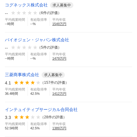
コグネックス株式会社
求人募集中
--
（
6
件の評価）
平均残業時間
有給取得率
平均年収
--
時間
--
%
1549
万円
バイオジェン・ジャパン株式会社
--
（
5
件の評価）
平均残業時間
有給取得率
平均年収
--
時間
--
%
1479
万円
三菱商事株式会社
求人募集中
4.1
（
157
件の評価）
平均残業時間
有給取得率
平均年収
36.4
時間
42.5
%
1412
万円
インテュイティブサージカル合同会社
3.3
（
28
件の評価）
平均残業時間
有給取得率
平均年収
52.5
時間
42.5
%
1389
万円