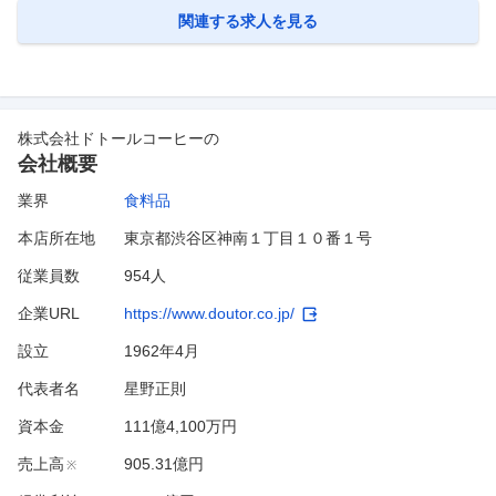
ている会社です。 配送車全
…
関連する求人を見る
株式会社ドトールコーヒー
の
会社概要
業界
食料品
本店所在地
東京都渋谷区神南１丁目１０番１号
従業員数
954人
企業URL
https://www.doutor.co.jp/
設立
1962年4月
代表者名
星野正則
資本金
111億4,100万円
売上高
905.31億円
※