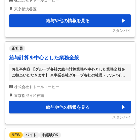
株式会社ドトールコーヒー
東証プライム◆全国で約1300店舗展開中 【具体的な仕事内容】 【全
国で約1300店舗展開！コンビニやスーパーで販売するドトール商品
東京都渋谷区
の表示作成をメインでお任せ／プライム上場のドトール・日レスHD
／年間休日119日】 ■お任せする業務内容： コンビニエンスストアや
給与や他の情報を見る
スーパーなどの量販店で販売しているドリンク（ペットボトル、チル
ドカップ、インスタントコーヒー、ドリップパック等）や アイス、
スタンバイ
デザート、お菓子などに関
…
正社員
給与計算を中心とした業務全般
お仕事内容 【グループ各社の給与計算業務を中心とした業務全般を
ご担当いただきます】 ※事業会社グループ各社の社員・アルバイトが
対象です。 具体的には… 給与計算、社会保険手続き、勤怠管理、年
株式会社ドトールコーヒー
末調整に関わる業務全般 ハローワーク、健康保険組合、年金事務
所、地方自治体、所轄税務署など外部機関への届出や入退社時に発生
東京都渋谷区神南
する際の対応 在籍している社員やアルバイト、元従業員からの問い
合わせ（一次対応） 経験・資格 ■必須 以下いずれかの実務経験をお
給与や他の情報を見る
持ちの方（3年以上お持ちの方優遇いたします） ・給与計算の実務経
験 ・社会保険手続きの実務経験 ■希望 ・PCスキル：数値入力のブラ
スタンバイ
インドタッチ、CSVデータや
…
NEW
バイト
未経験OK