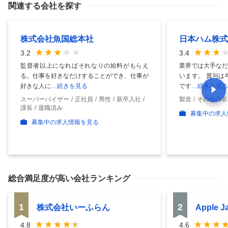
関連する会社を探す
株式会社魚国総本社
日本ハム株式
3.2
3.4
監督者以上になればそれなりの給料がもらえ
業界では大手なだ
る。仕事を好きなだけすることができ、仕事が
います。 賞与は
好きな人に
…続きを見る
です
…続きを見る
スーパーバイザー
正社員
男性
新卒入社
製造
その他の非
課長
退職済み
募集中の求人
募集中の求人情報を見る
総合満足度
が高い会社ランキング
1
2
株式会社いーふらん
Apple 
4.8
4.6