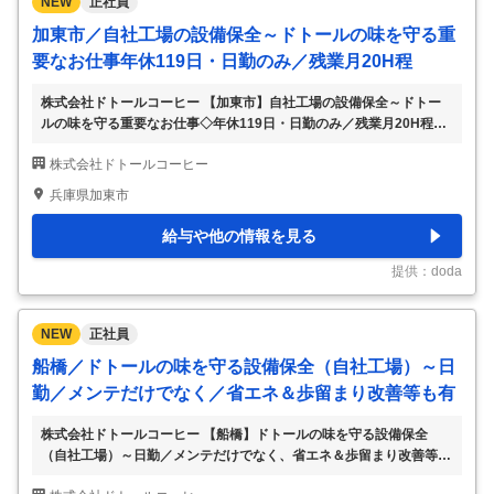
NEW
正社員
加東市／自社工場の設備保全～ドトールの味を守る重
要なお仕事年休119日・日勤のみ／残業月20H程
株式会社ドトールコーヒー 【加東市】自社工場の設備保全～ドトー
ルの味を守る重要なお仕事◇年休119日・日勤のみ／残業月20H程
【仕事内容】 【加東市】自社工場の設備保全～ドトールの味を守る
株式会社ドトールコーヒー
重要なお仕事◇年休119日・日勤のみ／残業月20H程 【具体的な仕事
内容】 ～全国で約1300店舗展開（ドトールコーヒーショップ／エク
兵庫県加東市
セルシオールカフェ／その他店舗）◇単に直すだけでなく、省エネや
歩留まり改善など、コストダウンや品質向上に直結するテーマにも挑
給与や他の情報を見る
戦～ 当社の関東工場にて、設備保全業務をご担当いただきます。 ■お
任せする業務： ◎包装設備のメンテナンス（チョコ停の復旧、機器
提供：doda
調整、日常点検、月次点検
…
NEW
正社員
船橋／ドトールの味を守る設備保全（自社工場）～日
勤／メンテだけでなく／省エネ＆歩留まり改善等も有
株式会社ドトールコーヒー 【船橋】ドトールの味を守る設備保全
（自社工場）～日勤／メンテだけでなく、省エネ＆歩留まり改善等も
有◎ 【仕事内容】 【船橋】ドトールの味を守る設備保全（自社工