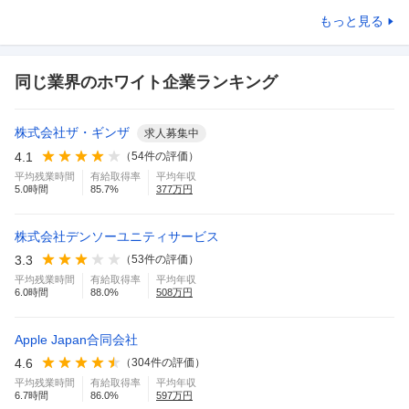
もっと見る
同じ業界のホワイト企業ランキング
株式会社ザ・ギンザ
求人募集中
4.1
（
54
件の評価）
平均残業時間
有給取得率
平均年収
5.0
時間
85.7
%
377
万円
株式会社デンソーユニティサービス
3.3
（
53
件の評価）
平均残業時間
有給取得率
平均年収
6.0
時間
88.0
%
508
万円
Apple Japan合同会社
4.6
（
304
件の評価）
平均残業時間
有給取得率
平均年収
6.7
時間
86.0
%
597
万円