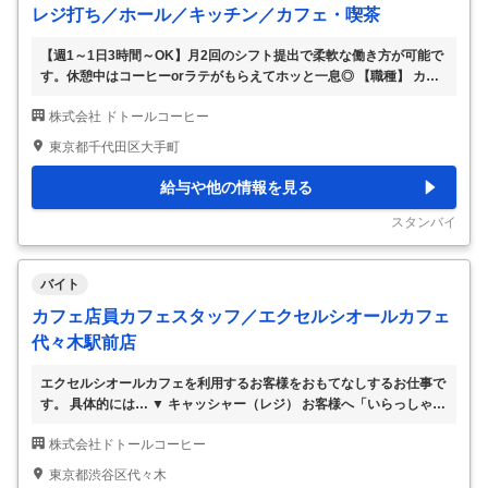
レジ打ち／ホール／キッチン／カフェ・喫茶
【週1～1日3時間～OK】月2回のシフト提出で柔軟な働き方が可能で
す。休憩中はコーヒーorラテがもらえてホッと一息◎ 【職種】 カフ
ェ・コーヒー(珈琲)・喫茶店 ドトールコーヒー [ア・パ]レジ打ち、ホ
株式会社 ドトールコーヒー
ールスタッフ(配膳)、キッチンスタッフ 【歓迎する方】 未経験・初心
者歓迎、高校生歓迎、学生歓迎、外国人活躍中・留学生歓迎、主婦
東京都千代田区大手町
(ママ)・主夫歓迎、フリーター歓迎、シニア(60代～)歓迎、学歴(中
卒・高卒)不問、ブランク有OK、副業・WワークOK、ミドル(40代～)
給与や他の情報を見る
活躍中 【仕事内容】 ■キャッシャー …お客様からのご注文受け＆お
会計 売店スペースに並んでいる コーヒー豆の販売。 ■ドリンク作り
スタンバイ
…
バイト
カフェ店員カフェスタッフ／エクセルシオールカフェ
代々木駅前店
エクセルシオールカフェを利用するお客様をおもてなしするお仕事で
す。 具体的には… ▼ キャッシャー（レジ） お客様へ「いらっしゃい
ませ！」のご挨拶からご注文をお伺いします。 ・お客様の注文受け
株式会社ドトールコーヒー
とオーダー通し ・お会計（お金の受け渡し）※自動釣銭機店舗あり
▼ ドリンク・フード作り、仕込み 見て美味しい、食べて美味しい商
東京都渋谷区代々木
品を作ります。ラテアートでお客様を笑顔に♪ ・オーダーに合わせた