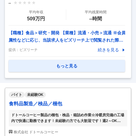
--
社後すぐお任せしたい業務> ・客先、物流会社、仕入先との
平均年収
平均残業時間
スケジュール調整 ・商品手配
…
509万円
--時間
【職種】食品＞研究・開発 【業種】流通・小売＞流通 ※会員
属性などに応じ、当該求人をビズリーチ上で閲覧された際に
内容が異なる場合があります 【職務内容】 弊社グループで
続きを見る
提供：
ビズリーチ
運営するブドウの大規模果樹園の農園技術者 千葉県富津市の
大規模ブドウ農園を拠点として、栽培技術の中核人材として
もっと見る
ご活躍いただきます。 日々の生育状況の確認や病害虫診断な
どの技術支援を行いながら、収量・品質・作業効率を高める
ための技術改善を推進します。 また、農業試験場や先進農家
との情報交換、新技術の評価・導入、栽培技術の標準化を通
バイト
未経験OK
じて、グループ全体の果樹栽培技術を牽引していただきます
食料品製造／検品／梱包
【具体的職務】 ・栽培技術の高度化 →生育診断
…
ドトールコーヒー製品の梱包・検品・箱詰め作業☆冷暖房完備の工場
内で快適に勤務できます！未経験の方でも大歓迎です！週2～OK
【職種】 工場 工場内作業 [ア・パ]①②食品・飲料系製造、検品、梱
株式会社 ドトールコーヒー
包 【歓迎する方】 未経験・初心者歓迎、学生歓迎、主婦(ママ)・主夫