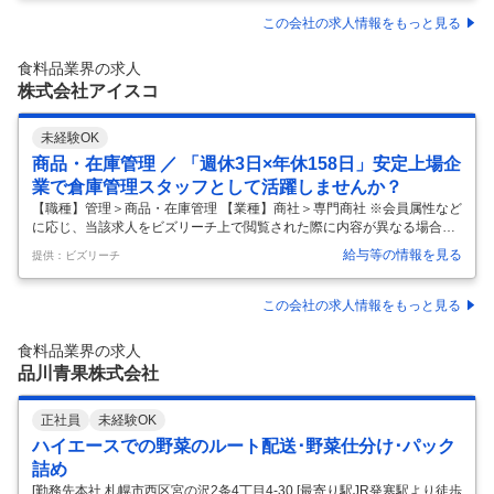
核人材としてご活躍いただきます。 日々の生育状況の確認や病害虫診断
などの技術支援を行いながら、収量・品質・作業効率を高めるための技
この会社の求人情報をもっと見る
術改善を推進します。 また、農業試験場や先進農家との情報交換、新技
術の評価・導入、栽培技術の標準化を通じて、グループ全体の果樹栽培
食料品業界の求人
技術を牽引していただきます 【具体的職務】 ・栽培技術の高度化 →生
株式会社アイスコ
育診断
…
未経験OK
商品・在庫管理 ／ 「週休3日×年休158日」安定上場企
業で倉庫管理スタッフとして活躍しませんか？
【職種】管理＞商品・在庫管理 【業種】商社＞専門商社 ※会員属性など
に応じ、当該求人をビズリーチ上で閲覧された際に内容が異なる場合が
あります 【会社概要】 株式会社アイスコは、1952年設立のアイスクリ
給与等の情報を見る
提供：ビズリーチ
ーム・冷凍食品に特化した専門商社です。 東京証券取引所スタンダード
市場（証券コード：7698）に上場し、景気変動の影響を受けにくい「食
品インフラ企業」として、 安定した成長を続けています。 主力の「フロ
この会社の求人情報をもっと見る
ーズン事業」では、アイスクリーム・冷凍食品の卸売を中心に、関東・
東海エリアを軸とした自社物流網・冷凍倉庫網を構築。 企業理念である
食料品業界の求人
「あらゆる人々に慈しみの心でもって接する」を大切にし、現場の一人
品川青果株式会社
…
正社員
未経験OK
ハイエースでの野菜のルート配送･野菜仕分け･パック
詰め
[勤務先本社 札幌市西区宮の沢2条4丁目4-30 [最寄り駅JR発寒駅より徒歩