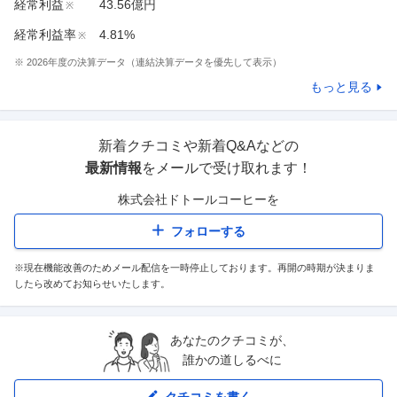
経常利益
43.56億円
※
経常利益率
4.81%
※
※
2026
年度の決算データ（連結決算データを優先して表示）
もっと見る
新着クチコミや新着Q&Aなどの
最新情報
をメールで受け取れます！
株式会社ドトールコーヒー
を
フォローする
※現在機能改善のためメール配信を一時停止しております。再開の時期が決まりま
したら改めてお知らせいたします。
あなたのクチコミが、
誰かの道しるべに