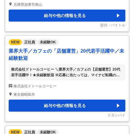
歓迎、フリーター歓迎、学歴(中卒・高卒)不問、ブランク有OK、副
兵庫県加東市南山
業・WワークOK、ミドル(40代～)活躍中、新卒・第二新卒歓迎、エ
ルダー(50代〜)活躍中 【仕事内容】 ☆冷暖房完備の快適な工場内で
給与や他の情報を見る
のお仕事☆ ドトールコーヒー商品の箱詰め/袋詰め・検品作業 【2つ
の軽作業ライン】 ① 小箱の梱包 作る： 平らな紙をパカッと箱の形に
提供：バイトル
する
…
NEW
正社員
未経験OK
業界大手／カフェの「店舗運営」20代若手活躍中／未
経験歓迎
株式会社ドトールコーヒー ＼業界大手／カフェの【店舗運営】20代
若手活躍中！★未経験歓迎 ※応募に当たっては、マイナビ転職の会員
登録が必須となっております。 詳細な応募方法は下記【応募方法】
株式会社ドトールコーヒー
をご確認くださいませ。 【仕事内容】 【配属前に”座学＆実技”の丁
寧な研修を用意♪】『ドトールコーヒーショップ』『エクセルシオー
東京都昭島市
ル カフェ』での店舗運営全般をお任せします。【あなたにお任せす
る役割】 お店の「顔」として、お客様にやすらぎと活力をお届けす
給与や他の情報を見る
る大切な役割です。仲間と一緒に心地よいお店をつくり上げていく面
白さを味わっていただけます。 ▼まずは… └店舗での接客・レジ対
スタンバイ
応 └ドリンクやフードの提供 └
…
NEW
正社員
未経験OK