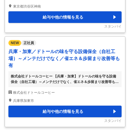
請 ・有償支給原料・資材の登録 ・原価計算 ●商品コンセプトに沿
東京都渋谷区神南
い、実現に向けて製品の製造委託先の決定プロセスを管理、原材料・
資材の仕様を決定してから購買、原価の組みたて、初回生産に向けて
給与や他の情報を見る
の準備など、モノづくりの上流から下流まで全工程に携わります。 ●
社内外の状況をコントロールし、スケジュール感を管理・マネジメン
スタンバイ
トする重要なポジションです。（社内外
…
NEW
正社員
兵庫・加東／ドトールの味を守る設備保全（自社工
場）～メンテだけでなく／省エネ＆歩留まり改善等も
有
株式会社ドトールコーヒー 【兵庫・加東】ドトールの味を守る設備
保全（自社工場）～メンテだけでなく、省エネ＆歩留まり改善等も有
◎ 【仕事内容】 【兵庫・加東】ドトールの味を守る設備保全（自社
株式会社ドトールコーヒー
工場）～メンテだけでなく、省エネ＆歩留まり改善等も有◎ 【具体
的な仕事内容】 ～毎朝のコーヒー1杯。その“当たり前”を、工場の設
兵庫県加東市
備から支える仕事~ ～全国で約1300店舗展開（ドトールコーヒーショ
ップ／エクセルシオールカフェ／その他店舗）～ ～単に直すだけで
給与や他の情報を見る
なく、省エネや歩留まり改善など、コストダウンや品質向上に直結す
るテーマにも挑戦～ 当社の関西工場にて、設備保全業務をご担当い
スタンバイ
ただきます。 ■お任せする業務
…