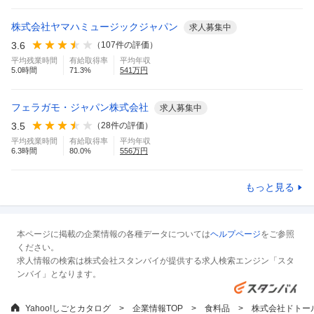
株式会社ヤマハミュージックジャパン
求人募集中
3.6
（
107
件の評価）
平均残業時間
有給取得率
平均年収
5.0
時間
71.3
%
541
万円
フェラガモ・ジャパン株式会社
求人募集中
3.5
（
28
件の評価）
平均残業時間
有給取得率
平均年収
6.3
時間
80.0
%
556
万円
もっと見る
本ページに掲載の企業情報の各種データについては
ヘルプページ
をご参照
ください。
求人情報の検索は株式会社スタンバイが提供する求人検索エンジン「スタ
ンバイ」となります。
Yahoo!しごとカタログ
企業情報TOP
食料品
株式会社ドトー