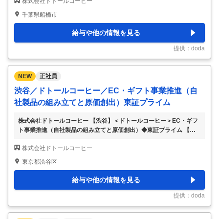
株式会社ドトールコーヒー
場）～日勤／メンテだけでなく、省エネ＆歩留まり改善等も有◎
【具体的な仕事内容】 ～毎朝のコーヒー1杯。その“当たり前”を、工
千葉県船橋市
場の設備から支える仕事~ ～全国で約1300店舗展開（ドトールコーヒ
ーショップ／エクセルシオールカフェ／その他店舗）～ ～単に直す
給与や他の情報を見る
だけでなく、省エネや歩留まり改善など、コストダウンや品質向上に
直結するテーマにも挑戦～ 当社の関東工場にて、設備保全業務をご
提供：doda
担当いただきます。 ■お任せする業務
…
NEW
正社員
渋谷／ドトールコーヒー／EC・ギフト事業推進（自
社製品の組み立てと原価創出）東証プライム
株式会社ドトールコーヒー 【渋谷】＜ドトールコーヒー＞EC・ギフ
ト事業推進（自社製品の組み立てと原価創出）◆東証プライム 【仕
事内容】 【渋谷】＜ドトールコーヒー＞EC・ギフト事業推進（自社
株式会社ドトールコーヒー
製品の組み立てと原価創出）◆東証プライム 【具体的な仕事内容】
【全国で約1300店舗展開（ドトールコーヒーショップ／エクセルシ
東京都渋谷区
オールカフェ／その他店舗）／年間休日119日】 ■業務内容： ・EC
サイトや店舗で取り扱うギフト物販の商品企画をお任せします。 ・
給与や他の情報を見る
サプライチェーンを通じて、自社製品の組み立てと原価創出の取り組
みをご担当いただきます。 ・サプライチェーンに関する課題の分析
提供：doda
を行い、マーチャンダイジング
…