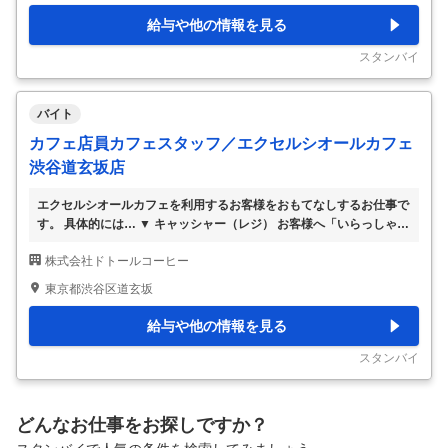
ドリンクやフードの作成 ・ショーケースに並べるサンドイッチの作
給与や他の情報を見る
成 ・仕込み（具材を切ったり混ぜたり量ったりします） ▼ ウォッシ
ャー（食器洗い・片付け） 使用した食器や備品をキレイにします。
スタンバイ
・使用済みの食器洗いと片
…
バイト
カフェ店員カフェスタッフ／エクセルシオールカフェ
渋谷道玄坂店
エクセルシオールカフェを利用するお客様をおもてなしするお仕事で
す。 具体的には… ▼ キャッシャー（レジ） お客様へ「いらっしゃい
ませ！」のご挨拶からご注文をお伺いします。 ・お客様の注文受け
株式会社ドトールコーヒー
とオーダー通し ・お会計（お金の受け渡し）※自動釣銭機店舗あり
▼ ドリンク・フード作り、仕込み 見て美味しい、食べて美味しい商
東京都渋谷区道玄坂
品を作ります。ラテアートでお客様を笑顔に♪ ・オーダーに合わせた
ドリンクやフードの作成 ・ショーケースに並べるサンドイッチの作
給与や他の情報を見る
成 ・仕込み（具材を切ったり混ぜたり量ったりします） ▼ ウォッシ
ャー（食器洗い・片付け） 使用した食器や備品をキレイにします。
スタンバイ
・使用済みの食器洗いと片
…
どんなお仕事をお探しですか？