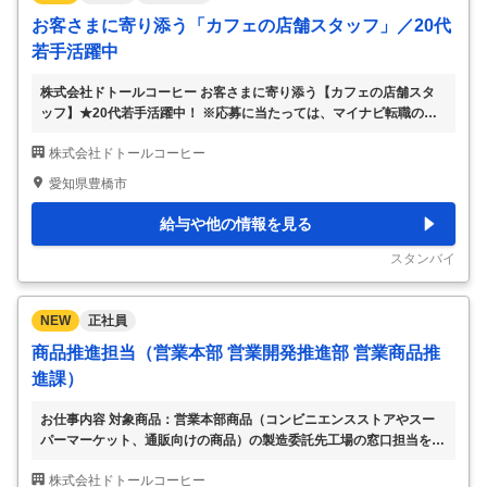
お客さまに寄り添う「カフェの店舗スタッフ」／20代
若手活躍中
株式会社ドトールコーヒー お客さまに寄り添う【カフェの店舗スタ
ッフ】★20代若手活躍中！ ※応募に当たっては、マイナビ転職の会
員登録が必須となっております。 詳細な応募方法は下記【応募方
株式会社ドトールコーヒー
法】をご確認くださいませ。 【仕事内容】 『ドトールコーヒーショ
ップ』『エクセルシオール カフェ』での接客・調理・店舗運営をお
愛知県豊橋市
任せ ★入社前の専門研修でイチから育てます！【お任せする業務
は…】 ◆接客・レジ対応 お客さまとのコミュニケーションを大切に
給与や他の情報を見る
しながら、スピーディーかつ丁寧に対応。 ◆ドリンク・フードの調
理 おいしいコーヒーの淹れ方、新商品のレシピまで、手順に沿って
スタンバイ
調理します。 ◆店舗の美化 お客様が心地
…
NEW
正社員
商品推進担当（営業本部 営業開発推進部 営業商品推
進課）
お仕事内容 対象商品：営業本部商品（コンビニエンスストアやスー
パーマーケット、通販向けの商品）の製造委託先工場の窓口担当をお
任せする予定です 【業務内容】 ・商品推進作業（製造委託先管理、
株式会社ドトールコーヒー
コスト管理、資材購買、スケジュール管理） ・営業商品のマスタ申