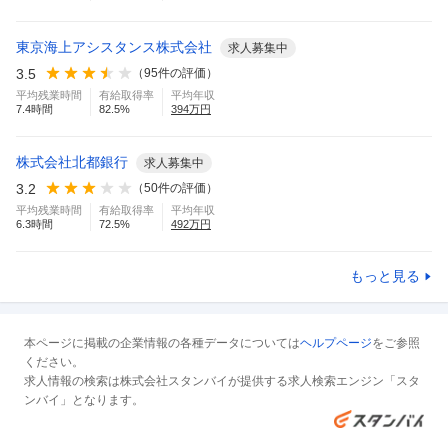
東京海上アシスタンス株式会社
求人募集中
3.5
（
95
件の評価）
平均残業時間
有給取得率
平均年収
7.4
時間
82.5
%
394
万円
株式会社北都銀行
求人募集中
3.2
（
50
件の評価）
平均残業時間
有給取得率
平均年収
6.3
時間
72.5
%
492
万円
もっと見る
本ページに掲載の企業情報の各種データについては
ヘルプページ
をご参照
ください。
求人情報の検索は株式会社スタンバイが提供する求人検索エンジン「スタ
ンバイ」となります。