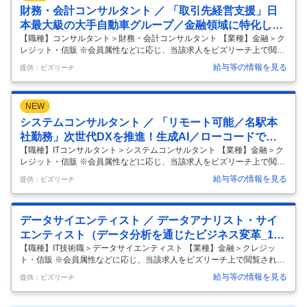
の販売店と強固なネットワークを活かし、質の高い金融サービスを提供
財務・会計コンサルタント ／ 「取引先経営支援」日
しています】 ■業務概要： トヨタグループの金融・決済領域を担う当社
本最大級の大手自動車グループ／金融領域に特化した
にて
…
プロフェッショナル集団
【職種】コンサルタント＞財務・会計コンサルタント 【業種】金融＞ク
レジット・信販 ※会員属性などに応じ、当該求人をビズリーチ上で閲覧
された際に内容が異なる場合があります 【当社について】 当社は、世界
給与等の情報を見る
提供：ビズリーチ
35以上の国・地域でトップクラスの完成車グループの金融サービスを担
っております。 主に、自動車販売に関する金融事業、クレジットカード
事業等を手掛けております。 自動車メーカー系金融会社という立場か
NEW
ら、グループの持つ技術やネットワークを活用し、既存の金融機関とは
一線を画した先進的な事業モデルを作り出して参りました。 『期待を超
システムコンサルタント ／ 「リモート可能／名駅本
える金融サービスで、モビリティ社会の未来とお客様の笑顔を創造しま
社勤務」次世代DXを推進！生成AI／ローコードで組
す。』をミ
…
織を変革するSE
【職種】ITコンサルタント＞システムコンサルタント 【業種】金融＞ク
レジット・信販 ※会員属性などに応じ、当該求人をビズリーチ上で閲覧
された際に内容が異なる場合があります 【当社につきまして】 当社はト
給与等の情報を見る
提供：ビズリーチ
ヨタグループの金融分野を担う中核企業として、自動車割賦・クレジッ
トカード事業等の金融・決済サービスを展開しております。 自動車業界
は100年に一度の変革期と言われている昨今の市況を好機ととらえ、ト
データサイエンティスト ／ データアナリスト・サイ
ヨタならではの安心・安全な金融サービスの開発・リリースに、スピー
ド感をもって挑戦し続けています。 ＜事業例＞ ・自動車販売金融：全国
エンティスト（データ分析を通じたビジネス変革_150
の販売店(約5,000店舗)の強固なネットワークを活かした質の高い金融
…
0万人の顧客基盤）
【職種】IT技術職＞データサイエンティスト 【業種】金融＞クレジッ
ト・信販 ※会員属性などに応じ、当該求人をビズリーチ上で閲覧された
際に内容が異なる場合があります 【当社につきまして】 当社はトヨタグ
給与等の情報を見る
提供：ビズリーチ
ループの金融分野を担う中核企業として、自動車割賦・クレジットカー
ド事業等の金融・決済サービスを展開しております。 グループの持つ技
術やネットワークを活用し、既存の金融機関とは一線を画した事業モデ