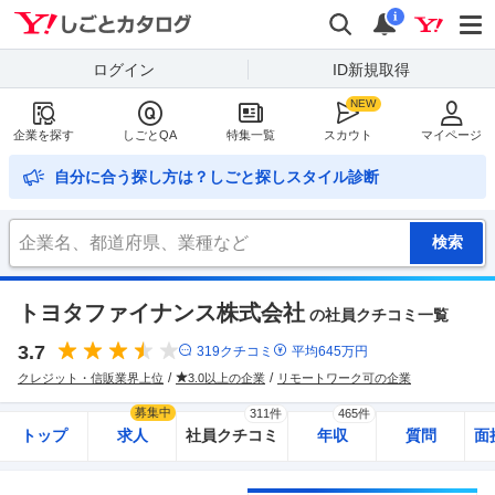
Yahoo!しごとカタログ
検索
通知
i
ログイン
ID新規取得
企業を探す
しごとQA
特集一覧
スカウト
マイページ
自分に合う探し方は？しごと探しスタイル診断
トヨタファイナンス株式会社
の社員クチコミ一覧
3.7
319
クチコミ
平均
645
万円
クレジット・信販業界上位
3.0以上の企業
リモートワーク可の企業
募集中
311件
465件
トップ
求人
社員クチコミ
年収
質問
面