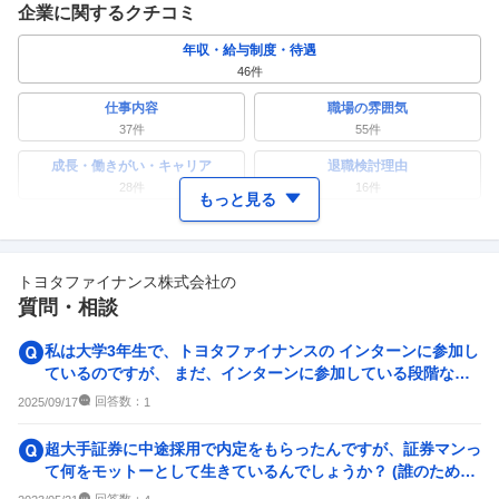
企業に関するクチコミ
年収・給与制度・待遇
46
件
仕事内容
職場の雰囲気
37
件
55
件
成長・働きがい・キャリア
退職検討理由
28
件
16
件
もっと見る
ワークライフバランス
女性の活躍・働きやすさ
29
件
36
件
トヨタファイナンス株式会社
の
副業
テレワーク・リモートワーク
質問・相談
8
件
15
件
人事・評価制度
入社理由・入社後ギャップ
私は大学3年生で、トヨタファイナンスの インターンに参加し
27
件
14
件
ているのですが、 まだ、インターンに参加している段階なの
に 27卒の新卒採用...
企業の選考に関するクチコミ
回答数：
2025/09/17
1
中途採用面接・選考
新卒採用面接・選考
超大手証券に中途採用で内定をもらったんですが、証券マンっ
2
件
4
件
て何をモットーとして生きているんでしょうか？ (誰のために
生きてるとか、何をし...