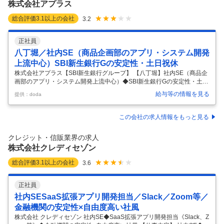
株式会社アプラス
…
総合評価
3.1
以上の会社
3.2
正社員
八丁堀／社内SE（商品企画部のアプリ・システム開発
上流中心）SBI新生銀行Gの安定性・土日祝休
株式会社アプラス【SBI新生銀行グループ】 【八丁堀】社内SE（商品企
画部のアプリ・システム開発上流中心）◆SBI新生銀行Gの安定性・土日
祝休◆ 【仕事内容】 【八丁堀】社内SE（商品企画部のアプリ・システ
給与等の情報を見る
提供：doda
ム開発上流中心）◆SBI新生銀行Gの安定性・土日祝休◆ 【具体的な仕
事内容】 ≪Sier・ベンダー出身者歓迎／緊急作業年数回程度・土日祝
休・所定労働7時間20分／企画・設計メイン／在宅可／充実した福利厚
この会社の求人情報をもっと見る
生＜家賃補助・退職金制度あり＞ 当社の社内商品企画部門から依頼され
たシステムのアプリケーションの保守・開発に係る業務を担当いただき
クレジット・信販業界の求人
ます。 キャッシュレス関連の業務に携われる機会も多く、世の中の
…
株式会社クレディセゾン
総合評価
3.1
以上の会社
3.6
正社員
社内SESaaS拡張アプリ開発担当／Slack／Zoom等／
金融機関の安定性×自由度高い社風
株式会社 クレディセゾン 社内SE◆SaaS拡張アプリ開発担当《Slack、Z