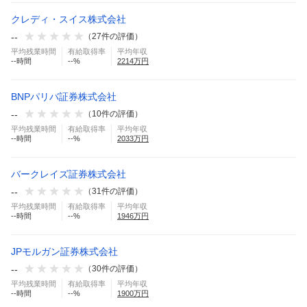
クレディ・スイス株式会社
--
（
27
件の評価）
平均残業時間
有給取得率
平均年収
--
時間
--
%
2214
万円
BNPパリバ証券株式会社
--
（
10
件の評価）
平均残業時間
有給取得率
平均年収
--
時間
--
%
2033
万円
バークレイズ証券株式会社
--
（
31
件の評価）
平均残業時間
有給取得率
平均年収
--
時間
--
%
1946
万円
JPモルガン証券株式会社
--
（
30
件の評価）
平均残業時間
有給取得率
平均年収
--
時間
--
%
1900
万円