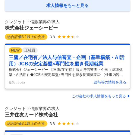
ルを創り出してまいりました。 ＜事業例＞ ・自動車販売金融事業：全国
求人情報をもっと見る
の販売会社との強固なネットワークを活かし、質の高い金融サービスを
提供しています。 ・クレジットカード事業：上記販売店および提携企業
の獲得チ
…
クレジット・信販業界の求人
株式会社ジェーシービー
総合評価
3.1
以上の会社
3.8
NEW
正社員
三鷹／在宅有／法人与信審査・企画（基準構築・AI活
用）JCBの安定基盤×専門性を磨き長期就業
株式会社ジェーシービー 【三鷹/在宅有】法人与信審査・企画（基準構
築・AI活用）◆JCBの安定基盤×専門性を磨き長期就業◎ 【仕事内容】
【三鷹/在宅有】法人与信審査・企画（基準構築・AI活用）◆JCBの安定
給与等の情報を見る
提供：doda
基盤×専門性を磨き長期就業◎ 【具体的な仕事内容】 ～銀行出身者・与
信経験者歓迎／自社完結の審査体制のため専門性が磨ける／法人与信の
中核を担い、審査×戦略×AI活用に挑戦／風通しの良い組織／中途入社者
この会社の求人情報をもっと見る
活躍中～ ■採用背景 法人領域の拡大や制度見直しに伴い、企業与信審査
の件数は今後さらに増加が見込まれています。 安定した審査体制を維
クレジット・信販業界の求人
持・強化していくため、組織体制の強化を目的とした増員採用を行
…
三井住友カード株式会社
総合評価
3.1
以上の会社
3.8