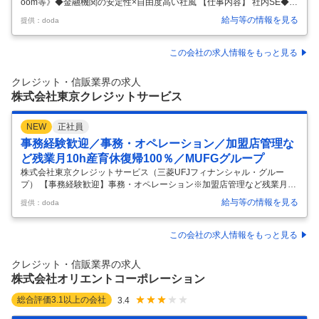
oom等》◆金融機関の安定性×自由度高い社風 【仕事内容】 社内SE◆S
aaS拡張アプリ開発担当《Slack、Zoom等》◆金融機関の安定性×自由度
給与等の情報を見る
提供：doda
高い社風 【具体的な仕事内容】 ★DX銘柄2024企業/自社内開発メイン/S
Ier出身の方歓迎！★ ■業務内容 ITツールの利活用推進やセキュリティ管
理を担当する部署にて、Slack、Zoom、Box等の各種SaaSの開発・管
この会社の求人情報をもっと見る
理・活用推進業務に携わって頂きます。 【具体的には】 ・管理工数削減
やユーザー部門要求対応のための拡張的な開発（各種SaaSのAPIをコー
クレジット・信販業界の求人
ルする類の
…
株式会社東京クレジットサービス
NEW
正社員
事務経験歓迎／事務・オペレーション／加盟店管理な
ど残業月10h産育休復帰100％／MUFGグループ
株式会社東京クレジットサービス（三菱UFJフィナンシャル・グルー
プ） 【事務経験歓迎】事務・オペレーション※加盟店管理など残業月10
h産育休復帰100％/MUFGグループ 【仕事内容】 【事務経験歓迎】事
給与等の情報を見る
提供：doda
務・オペレーション※加盟店管理など残業月10h産育休復帰100％/MUFG
グループ 【具体的な仕事内容】 【クレジットカード加盟店を支える事務
／ノルマ無し／年次有給取得日数14日以上／基本的に定時退社を推奨◎
この会社の求人情報をもっと見る
実働7.5h／完全週休2日制（土日祝）】 ★年次有給取得日数14日。残業
10h以内。ノルマはなくご自身のご都合に合わせてお休みを取ることが
クレジット・信販業界の求人
できます。月の残業時間は10時間を超えないことを目
…
株式会社オリエントコーポレーション
総合評価
3.1
以上の会社
3.4