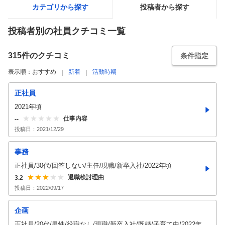
カテゴリから探す
投稿者から探す
投稿者別の社員クチコミ一覧
315
件のクチコミ
条件指定
表示順：
おすすめ
新着
活動時期
正社員
2021年頃
仕事内容
--
投稿日：
2021/12/29
事務
正社員/30代/回答しない/主任/現職/新卒入社/2022年頃
退職検討理由
3.2
投稿日：
2022/09/17
企画
正社員/20代/男性/役職なし/現職/新卒入社/既婚/子育て中/2022年