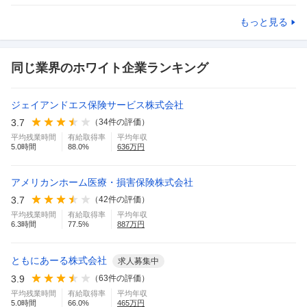
もっと見る
同じ業界のホワイト企業ランキング
ジェイアンドエス保険サービス株式会社
3.7
（
34
件の評価）
平均残業時間
有給取得率
平均年収
5.0
時間
88.0
%
636
万円
アメリカンホーム医療・損害保険株式会社
3.7
（
42
件の評価）
平均残業時間
有給取得率
平均年収
6.3
時間
77.5
%
887
万円
ともにあーる株式会社
求人募集中
3.9
（
63
件の評価）
平均残業時間
有給取得率
平均年収
5.0
時間
66.0
%
465
万円