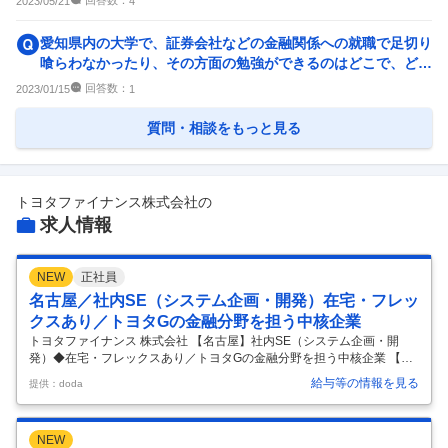
回答数：
2023/05/21
4
愛知県内の大学で、証券会社などの金融関係への就職で足切り
喰らわなかったり、その方面の勉強ができるのはどこで、どの
学部でしょうか？ 愛知...
回答数：
2023/01/15
1
質問・相談をもっと見る
トヨタファイナンス株式会社
の
求人情報
NEW
正社員
名古屋／社内SE（システム企画・開発）在宅・フレッ
クスあり／トヨタGの金融分野を担う中核企業
トヨタファイナンス 株式会社 【名古屋】社内SE（システム企画・開
発）◆在宅・フレックスあり／トヨタGの金融分野を担う中核企業 【仕
事内容】 【名古屋】社内SE（システム企画・開発）◆在宅・フレック
給与等の情報を見る
提供：doda
スあり／トヨタGの金融分野を担う中核企業 【具体的な仕事内容】 【シ
ステム化の企画～リリースまでを一気通貫で完遂した経験のある方へ／
上流工程／残業月18時間程度／トヨタグループの金融分野を担う中核企
NEW
業／リモート・フレックス有／福利厚生・制度充実／全国約5,000店舗