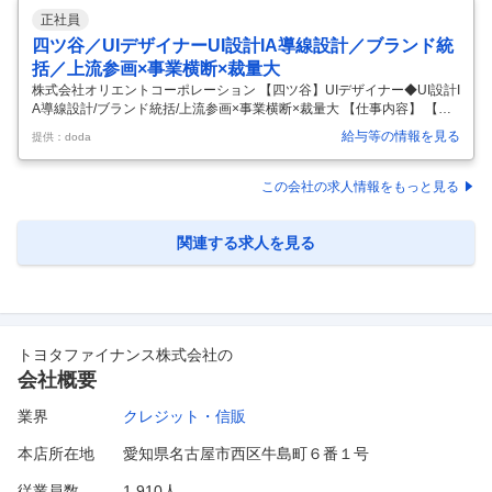
正社員
四ツ谷／UIデザイナーUI設計IA導線設計／ブランド統
括／上流参画×事業横断×裁量大
株式会社オリエントコーポレーション 【四ツ谷】UIデザイナー◆UI設計I
A導線設計/ブランド統括/上流参画×事業横断×裁量大 【仕事内容】 【四
ツ谷】UIデザイナー◆UI設計IA導線設計/ブランド統括/上流参画×事業横
給与等の情報を見る
提供：doda
断×裁量大 【具体的な仕事内容】 【経営視点をもった業務/豊富なキャリ
アパス/新興国展開・JV推進/充実した福利厚生/年間休日122日】 ■業務内
容： ＜UI設計・デザイン業務＞ ・WebサイトにおけるUI設計（画面設
この会社の求人情報をもっと見る
計・ワイヤーフレーム・デザイン制作） ・情報設計（IA）および導線設
計をもとにしたユーザー体験の具体化 ・ユーザーの意思決定プロセスを
踏まえた画面構成・インタラクシ
…
関連する求人を見る
トヨタファイナンス株式会社
の
会社概要
業界
クレジット・信販
本店所在地
愛知県名古屋市西区牛島町６番１号
従業員数
1,910人