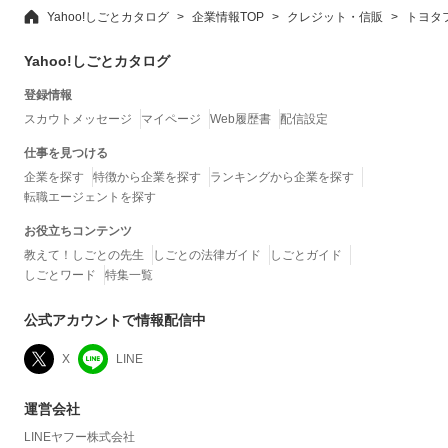
Yahoo!しごとカタログ
企業情報TOP
クレジット・信販
トヨタ
Yahoo!しごとカタログ
登録情報
スカウトメッセージ
マイページ
Web履歴書
配信設定
仕事を見つける
企業を探す
特徴から企業を探す
ランキングから企業を探す
転職エージェントを探す
お役立ちコンテンツ
教えて！しごとの先生
しごとの法律ガイド
しごとガイド
しごとワード
特集一覧
公式アカウントで情報配信中
X
LINE
運営会社
LINEヤフー株式会社