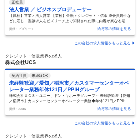
正社員
法人営業 ／ ビジネスプロデューサー
【職種】営業＞法人営業 【業種】金融＞クレジット・信販 ※会員属性な
どに応じ、当該求人をビズリーチ上で閲覧された際に内容が異なる場合
があります 国内最大級のカード会員及び加盟店基盤を持つ三井住友カー
給与等の情報を見る
提供：ビズリーチ
ドにて、当社が保有する膨大なキャッシュレスデータや、26年4月より
連結子会社として新たに設立されるVポイントマーケティング株式会社
が保有するVポイント会員データ等を活用した法人向けマーケティング
この会社の求人情報をもっと見る
支援事業の営業として従事いただきます。 ■ミッション ・当社グループ
が保有する様々なデータアセット、ソリューションを軸に取引先企業の
クレジット・信販業界の求人
課題解決、事業成長に貢献する ・売上目標達成のための担当クライアン
株式会社UCS
ト/領域で
…
契約社員
未経験OK
未経験歓迎／愛知／稲沢市／カスタマーセンターオペ
レーター業務年休121日／PPIHグループ
株式会社ＵＣＳ～ユニー、ドン・キホーテグループ～ 未経験歓迎【愛知
／稲沢市】カスタマーセンターオペレーター業務◆年休121日／PPIHグ
ループ 【仕事内容】 未経験歓迎【愛知／稲沢市】カスタマーセンターオ
給与等の情報を見る
提供：doda
ペレーター業務◆年休121日／PPIHグループ 【具体的な仕事内容】 ～
未経験歓迎◎人柄重視の採用／コツコツ長く働きたい方必見／保険代理
店部門での営業事務のデスクワーク／アピタ、ユニー、ドン・キホーテ
この会社の求人情報をもっと見る
グループ／安定基盤あり／完全週休2日制～ ■業務内容： クレジットカ
ード会社のカスタマーサポート部門にて、オペレーター業務をお任せし
クレジット・信販業界の求人
ます。カードご利用代金の入金確認ができなかったお客様への電話連絡