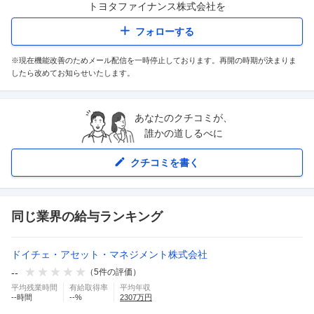
トヨタファイナンス株式会社
を
フォローする
※現在機能改善のためメール配信を一時停止しております。再開の時期が決まりま
したら改めてお知らせいたします。
あなたのクチコミが、
誰かの道しるべに
クチコミを書く
同じ業界の給与ランキング
ドイチェ・アセット・マネジメント株式会社
--
（
5
件の評価）
平均残業時間
有給取得率
平均年収
--
時間
--
%
2307
万円