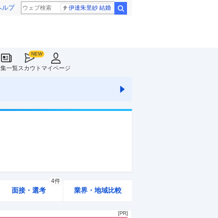
ヘルプ
伊達朱里紗 結婚
検索
特集一覧
スカウト
マイページ
4件
面接・選考
業界・地域比較