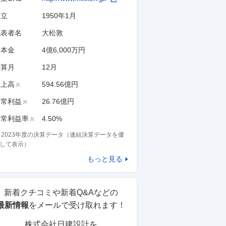
設立
1950年1月
代表者名
大松敦
資本金
4億6,000万円
決算月
12
月
売上高
594.56億円
※
経常利益
26.76億円
※
経常利益率
4.50%
※
※
2023
年度の決算データ（連結決算データを優
して表示）
もっと見る
新着クチコミや新着Q&Aなどの
最新情報
をメールで受け取れます！
株式会社日建設計
を