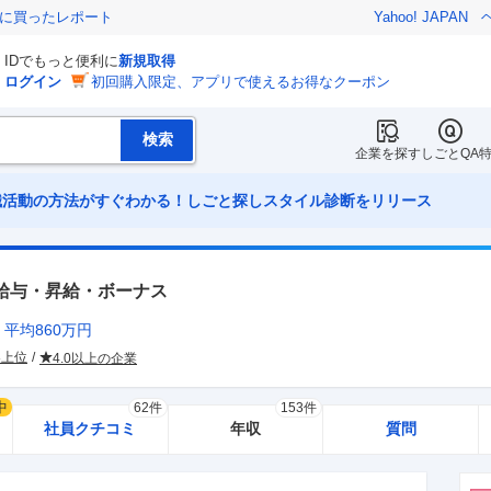
際に買ったレポート
Yahoo! JAPAN
IDでもっと便利に
新規取得
ログイン
初回購入限定、アプリで使えるお得なクーポン
企業を探す
しごとQA
職活動の方法がすぐわかる！しごと探しスタイル診断をリリース
給与・昇給・ボーナス
平均
860
万円
界上位
4.0以上の企業
中
62件
153件
社員クチコミ
年収
質問