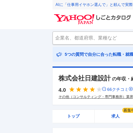
AIに「仕事用イヤホン選んで」と頼んで実
5つの質問で自分に合った転職・就
株式会社日建設計
の年収・
4.0
66
クチコミ
その他（コンサルティング・専門事務所）業
募集
トップ
求人