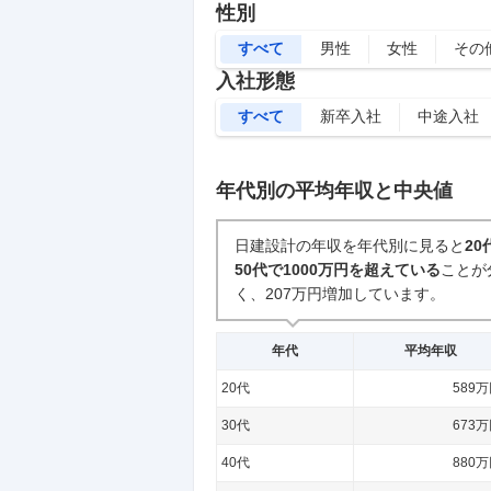
性別
すべて
男性
女性
その
入社形態
すべて
新卒入社
中途入社
年代別の平均年収と中央値
日建設計の年収を年代別に見ると
20
50代で1000万円を超えている
ことが
く、207万円増加しています。
年代
平均年収
20代
589
30代
673
40代
880