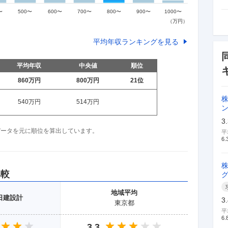
平均年収ランキングを見る
平均年収
中央値
順位
860万
円
800万
円
21
位
540万
円
514万
円
3
収データを元に順位を算出しています。
平
6.
比較
地域
平均
日建設計
3
東京都
平
6.
3.3