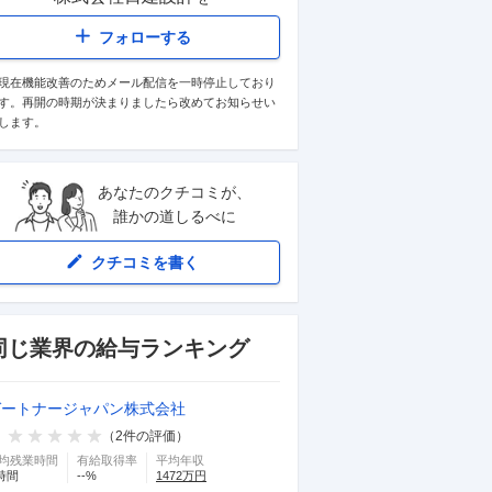
フォローする
現在機能改善のためメール配信を一時停止しており
す。再開の時期が決まりましたら改めてお知らせい
します。
あなたのクチコミが、
誰かの道しるべに
クチコミを書く
同じ業界の給与ランキング
ガートナージャパン株式会社
（
2
件の評価）
均残業時間
有給取得率
平均年収
時間
--
%
1472
万円