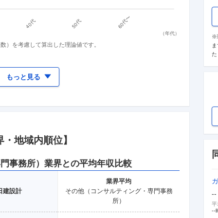
（
年代
）
※
係数）を考慮して算出した理論値です。
ま
た
もっと見る
界
・地域
内順位】
専門事務所）
業界との平均年収比較
業界
平均
日建設計
その他（コンサルティング・専門事務
--
所）
平
--