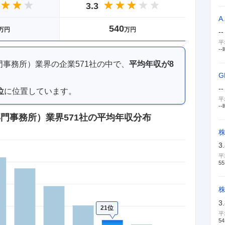
3.3
A
540
万円
万円
--
平
--
門事務所）業界
の企業
571
社の中で、
平均年収が
8
--
位
に位置しています。
平
--
専門事務所）業界
571社
の平均年収分布
3
平
55
3
21位
平
54