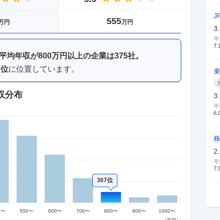
J
555
万円
万円
3
平
7.
平均年収が
800万円以上
の企業は
375
社。
7
位
に位置しています。
収分布
3
平
6.
2
平
7.
367位