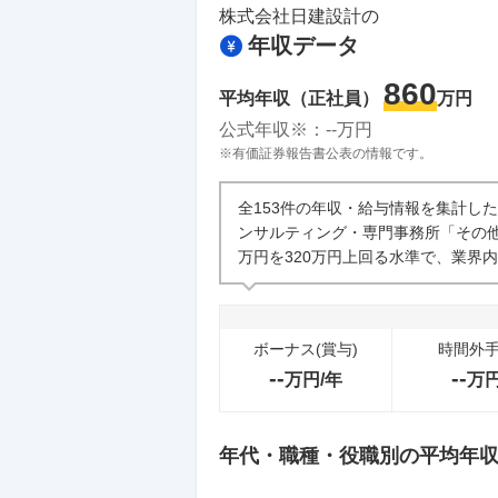
株式会社日建設計
の
年収データ
860
平均年収（正社員）
万円
公式年収※：
--
万円
※有価証券報告書公表の情報です。
全153件の年収・給与情報を集計し
ンサルティング・専門事務所「その他
万円を320万円上回る水準で、業界
ボーナス(賞与)
時間外
--
--
万円/年
万
年代・職種・役職別の平均年