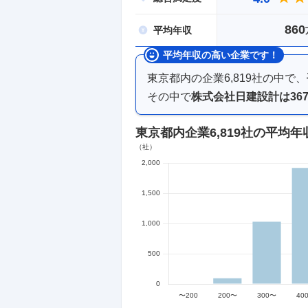
860
平均
年収
平均年収の高い企業です！
東京都内
の企業
6,819
社の中で、
その中で
株式会社日建設計
は
36
東京都内企業
6,819社
の平均年