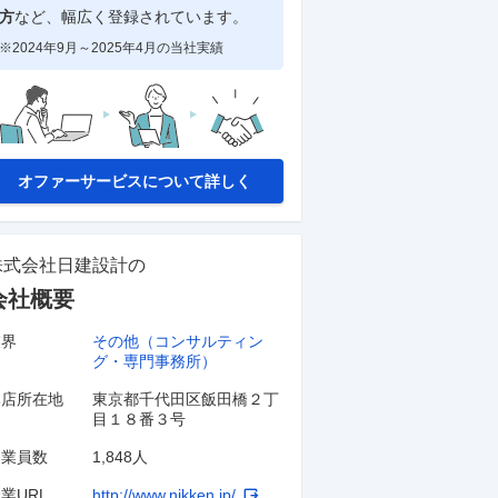
方
など、幅広く登録されています。
※2024年9月～2025年4月の当社実績
オファーサービスについて詳しく
株式会社日建設計
の
会社概要
業界
その他（コンサルティン
グ・専門事務所）
本店所在地
東京都千代田区飯田橋２丁
目１８番３号
従業員数
1,848人
業URL
http://www.nikken.jp/