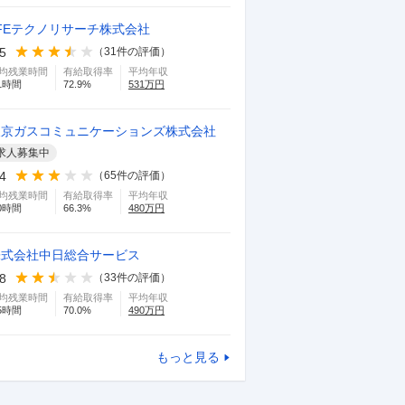
FEテクノリサーチ株式会社
.5
（
31
件の評価）
均残業時間
有給取得率
平均年収
1
時間
72.9
%
531
万円
東京ガスコミュニケーションズ株式会社
求人募集中
.4
（
65
件の評価）
均残業時間
有給取得率
平均年収
0
時間
66.3
%
480
万円
株式会社中日総合サービス
.8
（
33
件の評価）
均残業時間
有給取得率
平均年収
5
時間
70.0
%
490
万円
もっと見る