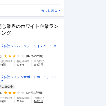
もっと見る
同じ業界のホワイト企業ラン
キング
株式会社ジャパンリテールイノベーショ
ン
.3
（
87
件の評価）
均残業時間
有給取得率
平均年収
3
時間
97.5
%
298
万円
株式会社システムサポートホールディン
グス
求人募集中
.4
（
34
件の評価）
均残業時間
有給取得率
平均年収
8
時間
78.0
%
440
万円