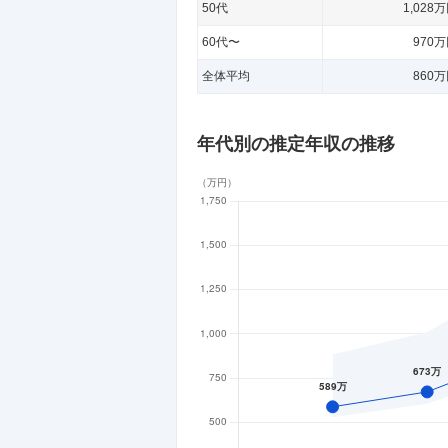
50代
1,028
60代〜
970
全体平均
860
年代別の推定年収の推移
（
万円
）