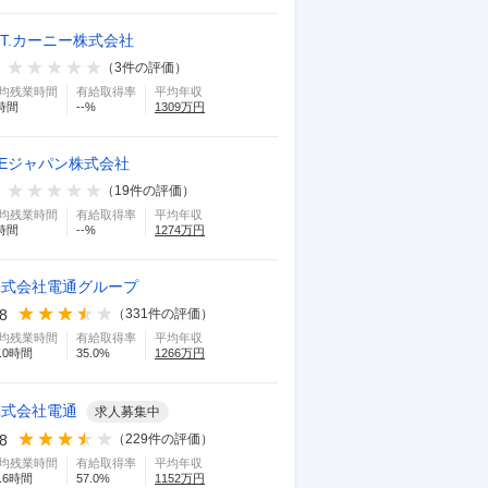
.T.カーニー株式会社
（
3
件の評価）
均残業時間
有給取得率
平均年収
時間
--
%
1309
万円
GEジャパン株式会社
（
19
件の評価）
均残業時間
有給取得率
平均年収
時間
--
%
1274
万円
株式会社電通グループ
.8
（
331
件の評価）
均残業時間
有給取得率
平均年収
.0
時間
35.0
%
1266
万円
株式会社電通
求人募集中
.8
（
229
件の評価）
均残業時間
有給取得率
平均年収
.6
時間
57.0
%
1152
万円