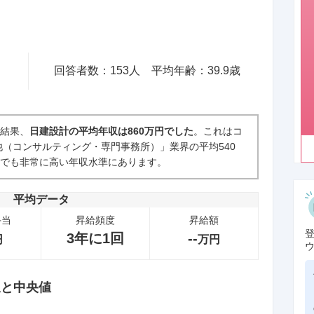
回答者数：
153
人
平均年齢：
39.9
歳
た結果、
日建設計の平均年収は860万円でした
。これはコ
（コンサルティング・専門事務所）」業界の平均540
内でも非常に高い年収水準にあります。
平均データ
手当
昇給頻度
昇給額
3年に1回
--
円
万円
収と中央値