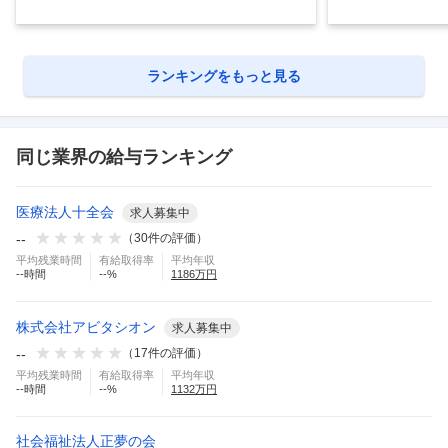
ランキングをもっと見る
同じ業界の給与ランキング
医療法人十全会
求人募集中
--
（
30
件の評価）
平均残業時間
有給取得率
平均年収
--
時間
--
%
1186
万円
株式会社アビタシオン
求人募集中
--
（
17
件の評価）
平均残業時間
有給取得率
平均年収
--
時間
--
%
1132
万円
社会福祉法人正夢の会