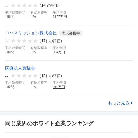
--
（
1
件の評価）
平均残業時間
有給取得率
平均年収
--
時間
--
%
1127
万円
ロハスミッション株式会社
求人募集中
--
（
17
件の評価）
平均残業時間
有給取得率
平均年収
--
時間
--
%
954
万円
医療法人真摯会
--
（
15
件の評価）
平均残業時間
有給取得率
平均年収
--
時間
--
%
916
万円
もっと見る
同じ業界のホワイト企業ランキング