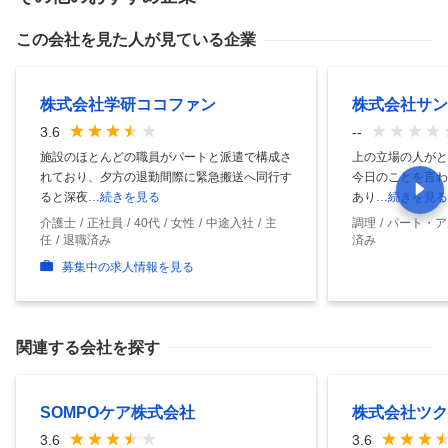
この会社を見た人が見ている企業
株式会社学研ココファン
株式会社サン
3.6
--
施設のほとんどの職員がパートと派遣で構成さ
上の立場の人がと
れており、夕方の退勤間際に緊急搬送へ同行す
今日のことを言わ
ると深夜
…続きを見る
あり
…続きを見る
介護士
正社員
40代
女性
中途入社
主
調理
パート・ア
任
退職済み
済み
募集中の求人情報を見る
関連する会社を探す
SOMPOケア株式会社
株式会社ツク
3.6
3.6