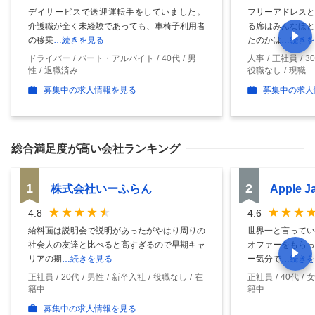
デイサービスで送迎運転手をしていました。
フリーアドレスと
介護職が全く未経験であっても、車椅子利用者
る席はみんなほと
の移乗
…続きを見る
たのかは
…続きを
ドライバー
パート・アルバイト
40代
男
人事
正社員
3
性
退職済み
役職なし
現職
募集中の求人情報を見る
募集中の求人
総合満足度
が高い会社ランキング
1
2
株式会社いーふらん
Apple 
4.8
4.6
給料面は説明会で説明があったがやはり周りの
世界一と言ってい
社会人の友達と比べると高すぎるので早期キャ
オファーをもらっ
リアの期
…続きを見る
ー気分で
…続きを
正社員
20代
男性
新卒入社
役職なし
在
正社員
40代
女
籍中
籍中
募集中の求人情報を見る