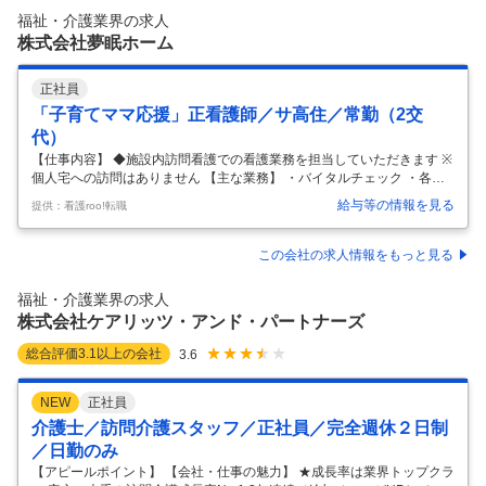
アを届ける」というミッションのもと、福祉の難題である人手不足の解
福祉・介護業界の求人
消や、現場業務の効率化、ケアワーカーの待遇改善などに
…
株式会社夢眠ホーム
正社員
「子育てママ応援」正看護師／サ高住／常勤（2交
代）
【仕事内容】 ◆施設内訪問看護での看護業務を担当していただきます ※
個人宅への訪問はありません 【主な業務】 ・バイタルチェック ・各種
介助、清拭、手足浴 ・点滴、注射、血糖値測定、吸引、CAPD管理、褥
給与等の情報を見る
提供：看護roo!転職
瘡予防など ・呼吸器管理 ・終末期看護 ・簡単なリハビリ
…
この会社の求人情報をもっと見る
福祉・介護業界の求人
株式会社ケアリッツ・アンド・パートナーズ
総合評価
3.1
以上の会社
3.6
NEW
正社員
介護士／訪問介護スタッフ／正社員／完全週休２日制
／日勤のみ
【アピールポイント】 【会社・仕事の魅力】 ★成長率は業界トップクラ