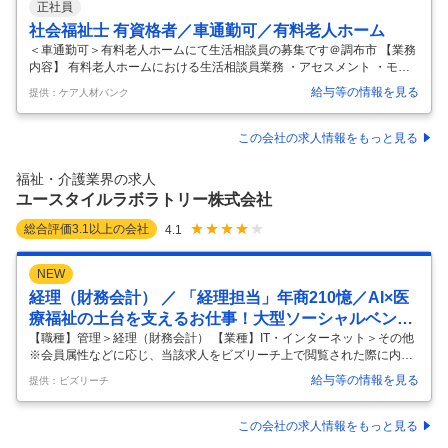
正社員
社会福祉士 有資格者／車通勤可／有料老人ホーム
＜車通勤可＞有料老人ホームにて生活相談員の募集です＠調布市 【業務
内容】 有料老人ホームにおける生活相談員業務 ・アセスメント ・モニ
タリング ・介護計画作成 ・ご利用者様、ご家族様からの相談対応業務
給与等の情報を見る
提供：ケア人材バンク
・簡単な事務作業 【応募条件】 社会福祉士 【施設形態】 有料老人ホー
ム 【募集資格】 社会福祉士 【おすすめポイント】 車通勤可 有料老人ホ
ームでの生活相談員募集です。 お気軽にお問い合わせください。 【注目
この会社の求人情報をもっと見る
ポイント】 車通勤可/社会保険完備 お気軽にお問い合わせください。
…
福祉・介護業界の求人
ユースタイルラボラトリー株式会社
総合評価
3.1
以上の会社
4.1
NEW
経理（財務会計） ／ 「経理担当」年商210憶／AI×医
療福祉の土台を支えるお仕事！大型ソーシャルベンチ
ャーで働きたい方を募集
【職種】管理＞経理（財務会計） 【業種】IT・インターネット＞その他
※会員属性などに応じ、当該求人をビズリーチ上で閲覧された際に内容
が異なる場合があります ＼Point!!／ ◎時代の変化に左右されない成長産
給与等の情報を見る
提供：ビズリーチ
業 ◎年商210億を超えるソーシャルベンチャー ◎経理部門の部長クラス
を募集 重度訪問介護事業を主軸に、ITシステムの力を駆使し、様々な新
規事業を立ち上げ・運営を行うユースタイルラボラトリー株式会社。 設
この会社の求人情報をもっと見る
立約14年で社員数は6,500人を超え、「すべての必要な人に、必要なケ