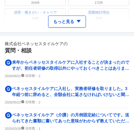
204
件
172
件
成長・働きがい・キャリア
退職検討理由
93
件
72
件
もっと見る
ワークライフバランス
女性の活躍・働きやすさ
92
件
76
件
株式会社ベネッセスタイルケア
の
副業
テレワーク・リモートワーク
質問・相談
24
件
18
件
人事・評価制度
入社理由・入社後ギャップ
来年からベネッセスタイルケアに入社することが決まったので
56
件
55
件
すが、初任者研修の取得以外にやっておくべきことはあります
か？
企業の選考に関するクチコミ
回答数：
2026/06/01
2
中途採用面接・選考
新卒採用面接・選考
ベネッセスタイルケアに入社し、実務者研修を取りました。3
31
件
22
件
年経つ前に辞めると、全額会社に返さなければいけないと聞き
ましたが、ほんとうなの...
回答数：
2026/05/22
2
ベネッセスタイルケア（介護）の月例固定給についてです。送
られてきた書類に書いてあった意味がわからず教えていただき
たいです。 処遇改善加...
回答数：
2025/03/30
1