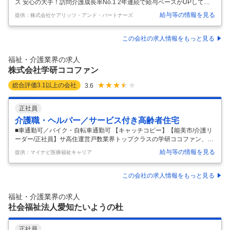
ス 安心の大手！訪問介護成長率No.1 2年連続で給与ベースがUPしてい
ます。 ★夜勤なしで、高収入 24時間交代制勤務の介護の会社が多い
給与等の情報を見る
提供：株式会社ケアリッツ・アンド・パートナーズ
中、従業員が健全に働けるよう当社の仕事は遅くとも19:00までです。
★過剰な要求はお断りすることも 「人と人との繋がり」だからこそ、 無
理な依頼や理不尽な対応を受ける場合は その利用者さまと契約を終了す
この会社の求人情報をもっと見る
ることもあります。 「無理せず働きたい」 「介護に興味はあるけれど、
責任ある仕事は正直不安…」 という方など色々な考えを持つ方に喜ばれ
福祉・介護業界の求人
ています。 【仕事内容】 訪問介護スタッフとして 介護が
…
株式会社学研ココファン
総合評価
3.1
以上の会社
3.6
正社員
介護職・ヘルパー／サービス付き高齢者住宅
■車通勤可／バイク・自転車通勤可 【キャッチコピー】【能美市/介護リ
ーダー/正社員】サ高住運営戸数業界トップクラスの学研ココファン、ケ
アリーダーにチャレンジしてみませんか？ 【お仕事内容】あなたにお願
給与等の情報を見る
提供：マイナビ医療福祉キャリア
いしたいのは、ケアリーダーとしてスタッフのサポートと、フロア全体
の取りまとめです！ 具体的には、スタッフの育成・管理やオリエンテー
ション・同行サービス含めた教育研修、管理者の補佐など、ケアリーダ
この会社の求人情報をもっと見る
ーとしての業務全般です。 介護職としてのキャリアアップは「リーダー
職」から！今後管理者を目指したい方ぜひチャレンジを！ 学研なら「リ
福祉・介護業界の求人
ーダー」→「サービス提供責任者」→「管理者」→「事業所長」→「ブ
社会福祉法人愛知たいようの杜
ロック長」
…
正社員