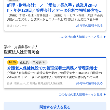
経理（財務会計） ／ 「愛知／長久手」残業月2h~3
h・年休120日／管理会計とデータ分析で福祉経営を支
える管理部門×コーポレート職
【職種】管理＞経理（財務会計） 【業種】サービス＞福祉・介護 ※会員
属性などに応じ、当該求人をビズリーチ上で閲覧された際に内容が異な
る場合があります 【会社紹介】 愛知県長久手市を拠点に、特別養護老人
給与等の情報を見る
提供：ビズリーチ
ホームやケアハウス、デイサービスなど多岐にわたる福祉事業を展開し
ています。 私たちの特徴は「ゴジカラ村」という名称に象徴される、多
世代が自然の中で混ざり合い共生する独自のコミュニティ運営にありま
この会社の求人情報をもっと見る
す。 現在は260名の職員が在籍しており、安定した経営基盤のもと、次
世代の福祉経営を支える管理体制の強化を進めています 。 【採用背景】
福祉・介護業界の求人
今後、様々な世代の人たちが共に暮らし、生きる "雑木林 "のような人
…
医療法人社団龍岡会
NEW
正社員
未経験OK
介護老人保健施設での管理栄養士業務／管理栄養士
介護老人保健施設での管理栄養士業務／管理栄養士／RDS457 日勤帯の
み!!年間休日120日以上の老健求人♪ 管理栄養士複数名体制なので未経験
の方も安心です◎ 募集要項 【雇用形態】 正社員 【給与】 月給 200,000
給与等の情報を見る
提供：医療法人社団 龍岡会 龍岡介護老人保健施設
円～240,000円 【給与】 月給：200,000円～240,000円 (内訳) 基本給 18
0,000円～220,000円 資格手当 5,000円 職務手当 15,000円 ※固定残業な
し(残業発生時は別途残業代支給) 【諸手当】 残業手当 資格手当 職務手
この会社の求人情報をもっと見る
当 【昇給・賞与】 ・昇給：年1回 ・賞与：年2回(前年度実績：計3ヶ月
分)※業績・評価により支給 【勤務地】
…
関連する求人を見る