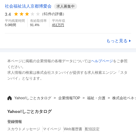
社会福祉法人京都博愛会
求人募集中
3.4
（
61
件の評価）
平均残業時間
有給取得率
平均年収
5.0
時間
91.4
%
451
万円
もっと見る
本ページに掲載の企業情報の各種データについては
ヘルプページ
をご参照
ください。
求人情報の検索は株式会社スタンバイが提供する求人検索エンジン「スタ
ンバイ」となります。
Yahoo!しごとカタログ
企業情報TOP
福祉・介護
株式会社ベネ
Yahoo!しごとカタログ
登録情報
スカウトメッセージ
マイページ
Web履歴書
配信設定