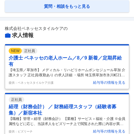
質問・相談をもっと見る
株式会社ベネッセスタイルケア
の
求人情報
NEW
正社員
介護士 ベネッセの老人ホーム／8／9 新着／定期昇給
有
【埼玉県／草加市】 メディカル・リハビリホームボンセジュール草加 介
護スタッフ 正社員/夜勤あり の求人詳細 ・場所 埼玉県草加市氷川町214
9-3 ■電車・徒歩の場合■ 東武伊勢崎線（東武スカイツリーライン）「草
給与等の情報を見る
提供：ベネッセスタイルケア介護
加駅」より徒歩3分（約170ｍ） ・給与 介護福祉士 月給：260,000円～2
82,500円(経験年数により考慮） 初任者研修 月給：232,000円～ ＜求人
内容＞ ■基本情報■ 【職業】 介護スタッフ 【雇用形態】 正社員/夜勤あ
正社員
り 【勤務先】 メディカル・リハビリホームボンセジュール草加埼玉県草
加市氷川町2149-3■電車・徒歩の場合■ 東武伊勢崎線（東武スカイツリ
経理（財務会計） ／ 財務経理スタッフ（経験者募
ーライン）
…
集）／新宿本社
【職種】管理＞経理（財務会計） 【業種】サービス＞福祉・介護 ※会員
属性などに応じ、当該求人をビズリーチ上で閲覧された際に内容が異な
る場合があります １．部門の役割紹介 財務経理部は、介護事業（有料老
給与等の情報を見る
提供：ビズリーチ