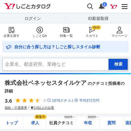
Yahoo!しごとカタログ
検索
通知
i
ログイン
ID新規取得
企業を探す
しごとQA
特集一覧
スカウト
マイページ
自分に合う探し方は？しごと探しスタイル診断
株式会社ベネッセスタイルケア
のクチコミ投稿者の
詳細
3.6
1076
クチコミ
平均
372
万円
福祉・介護業界
3.0以上の企業
募集中
999件~
999件~
トップ
求人
社員クチコミ
年収
質問
面