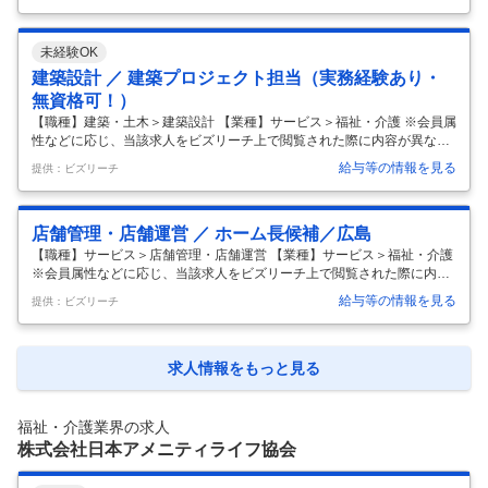
人ホーム、訪問介護、デイサービス等）および保育・学童事業を中心と
した サービス事業会社にて、財務経理分野全般を担う部門です。 ※高齢
者向け配食事業、有料老人ホーム紹介事業、介護職・看護職派遣紹介事
未経験OK
業を含む グループ会社の経理業務も受託しています。 ２．部門の業務内
容 これまでのご経験や得意領域および志向等を考慮し、下記業務の中か
建築設計 ／ 建築プロジェクト担当（実務経験あり・
ら担当いただく業務を決定していきます。 ・月次／四半期／年次決算業
無資格可！）
務
…
【職種】建築・土木＞建築設計 【業種】サービス＞福祉・介護 ※会員属
性などに応じ、当該求人をビズリーチ上で閲覧された際に内容が異なる
場合があります ベネッセグループにおいて、社会貢献性の高い事業用施
給与等の情報を見る
提供：ビズリーチ
設（高齢者施設、保育園等）新築計画の企画立案や、設計・工事段階の
プロジェクトマネジメントをお任せします 【業務内容】 弊社の有料老人
ホームは、不動産案件の立地や価格帯に応じて複数のシリーズ展開して
店舗管理・店舗運営 ／ ホーム長候補／広島
おり、各シリーズのファシリティ(建築、設備)について標準仕様書を定
め、設計事務所やゼネコン／ハウスメーカー設計部等に設計業務依頼を
【職種】サービス＞店舗管理・店舗運営 【業種】サービス＞福祉・介護
行っています。 新設するホームの立地環境、対象エリアの顧客層や顧客
※会員属性などに応じ、当該求人をビズリーチ上で閲覧された際に内容
ニーズに応
…
が異なる場合があります 福祉業界の経験不問!マネジメント経験を活かし
給与等の情報を見る
提供：ビズリーチ
て”人に寄りそう”仕事にチャレンジしませんか? ■主な職務内容 1.業務内
容・ミッション ホーム長はホームの責任者として、お客様からホームの
サービスに対してのご要望をお伺いし、そのご要望をどうかなえていく
かをスタッフと共に考え、チームでサービス提供をする上でのかじ取り
求人情報をもっと見る
をしていきます。また営業担当と協力しながら、入居率維持向上をする
こと、ホームの数字管理も行い、ホーム運営をしていく仕事です。 具体
的
…
福祉・介護業界の求人
株式会社日本アメニティライフ協会