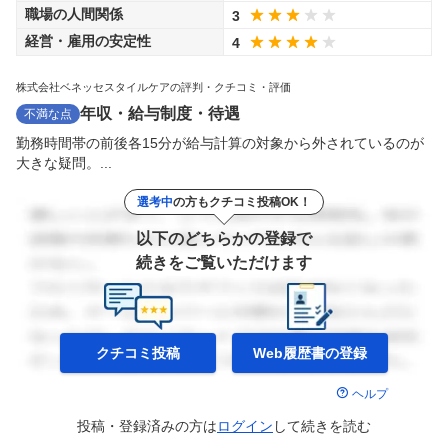
職場の人間関係
3
経営・雇用の安定性
4
株式会社ベネッセスタイルケアの評判・クチコミ・評価
年収・給与制度・待遇
不満な点
勤務時間帯の前後各15分が給与計算の対象から外されているのが
大きな疑問。...
選考中
の方もクチコミ投稿OK！
以下のどちらかの登録で
続きをご覧いただけます
クチコミ投稿
Web履歴書の
登録
ヘルプ
投稿・登録済みの方は
ログイン
して
続きを読む