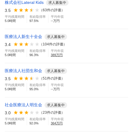
株式会社Lateral Kids
求人募集中
3.5
（
63
件の評価）
平均残業時間
有給取得率
平均年収
5.0
時間
97.5
%
--万円
医療法人新生十全会
求人募集中
3.4
（
104
件の評価）
平均残業時間
有給取得率
平均年収
5.0
時間
96.3
%
389
万円
医療法人社団生和会
求人募集中
3.5
（
51
件の評価）
平均残業時間
有給取得率
平均年収
5.0
時間
95.0
%
--万円
社会医療法人明生会
求人募集中
3.0
（
23
件の評価）
平均残業時間
有給取得率
平均年収
5.0
時間
92.0
%
364
万円