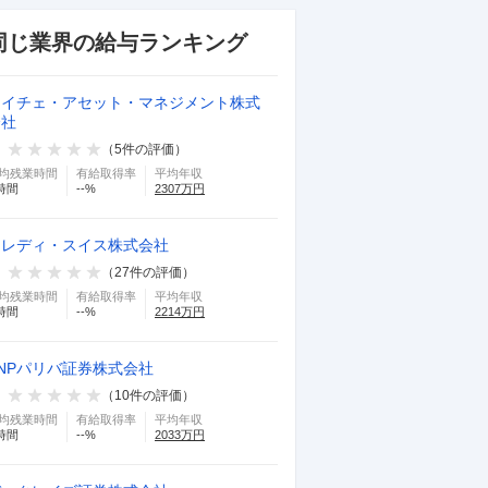
同じ業界の給与ランキング
ドイチェ・アセット・マネジメント株式
会社
（
5
件の評価）
均残業時間
有給取得率
平均年収
時間
--
%
2307
万円
クレディ・スイス株式会社
（
27
件の評価）
均残業時間
有給取得率
平均年収
時間
--
%
2214
万円
NPパリバ証券株式会社
（
10
件の評価）
均残業時間
有給取得率
平均年収
時間
--
%
2033
万円