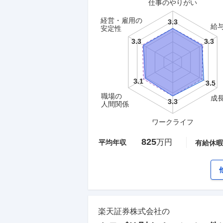
仕事のやりがい
経営・雇用の
給
安定性
職場の
成
人間関係
ワークライフ
825
万円
平均年収
有給休暇
楽天証券株式会社
の