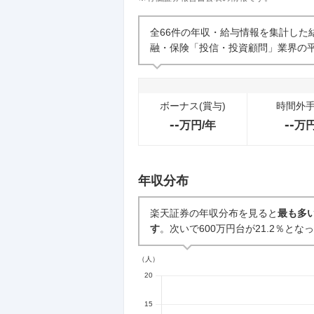
企業の選考に関するクチコミ
全66件の年収・給与情報を集計した
融・保険「投信・投資顧問」業界の平
中途採用面接・選考
0件
ボーナス(賞与)
時間外
--
--
万円/年
万
年収分布
楽天証券の年収分布を見ると
最も多い
す
。次いで600万円台が21.2％とな