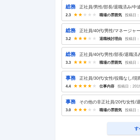
総務
正社員/男性/部長/退職済み/中途
職場の雰囲気
投稿日：
2.3
総務
正社員/40代/男性/マネージャー
退職検討理由
投稿日：
3.2
総務
正社員/40代/男性/部長/退職済
職場の雰囲気
投稿日：
3.3
事務
正社員/30代/女性/役職なし/現
仕事内容
投稿日：
201
4.4
事務
その他の非正社員/20代/女性/退
職場の雰囲気
投稿日：
3.0
す