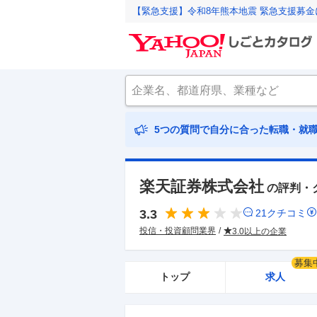
【緊急支援】令和8年熊本地震 緊急支援募
5つの質問で自分に合った転職・就
楽天証券株式会社
の評判・
3.3
21
クチコミ
投信・投資顧問業界
3.0以上の企業
募集
トップ
求人