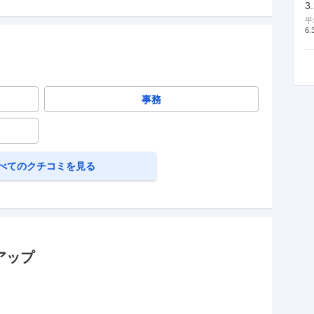
3
平
6.
事務
べてのクチコミを見る
アップ