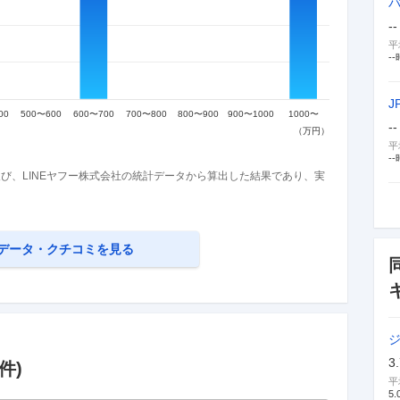
--
平
--
J
--
平
--
び、LINEヤフー株式会社の統計データから算出した結果であり、実
データ・クチコミを見る
3
件)
平
5.