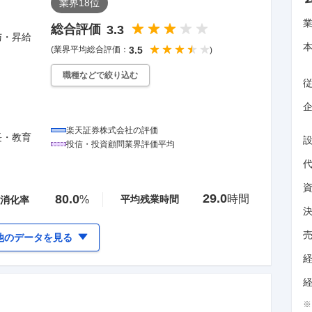
業界
18
位
総合評価
3.3
与・昇給
(業界平均総合評価：
3.5
)
職種などで絞り込む
企
楽天証券株式会社
の評価
長・教育
投信・投資顧問
業界評価平均
29.0
80.0
時間
%
平均残業時間
消化率
他のデータを見る