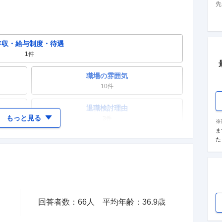
）
先
年収・給与制度・待遇
1
件
職場の雰囲気
10
件
退職検討理由
もっと見る
3
件
※
ま
女性の活躍・働きやすさ
た
2
件
テレワーク・リモートワーク
0件
回答者数：
66
人
平均年齢：
36.9
歳
入社理由・入社後ギャップ
1
件