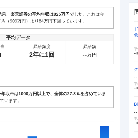
結果、
楽天証券の平均年収は825万円でした
。これは金
均（909万円）より84万円下回っています。
新卒採用面接・選考
0件
平均データ
--
手当
昇給頻度
昇給額
平
2年に1回
--
--
円
万円
--
平
--
年収帯は1000万円以上で、全体の27.3％を占めていま
っています。
B
--
平
--