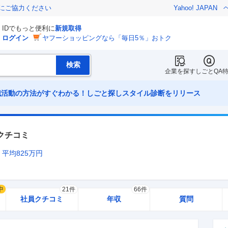
金にご協力ください
Yahoo! JAPAN
IDでもっと便利に
新規取得
ログイン
ヤフーショッピングなら「毎日5％」おトク
企業を探す
しごとQA
職活動の方法がすぐわかる！しごと探しスタイル診断をリリース
クチコミ
平均
825
万円
中
21件
66件
社員クチコミ
年収
質問