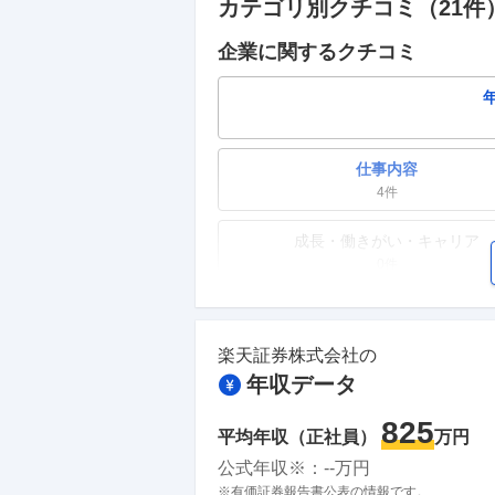
カテゴリ別クチコミ（
21
件
企業に関するクチコミ
仕事内容
4
件
成長・働きがい・キャリア
0件
ワークライフバランス
0件
楽天証券株式会社
の
年収データ
副業
0件
825
平均年収（正社員）
万円
人事・評価制度
公式年収※：
--
万円
0件
※有価証券報告書公表の情報です。