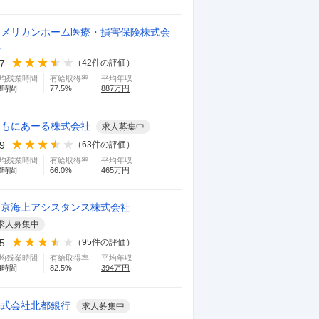
アメリカンホーム医療・損害保険株式会
社
.7
（
42
件の評価）
均残業時間
有給取得率
平均年収
3
時間
77.5
%
887
万円
ともにあーる株式会社
求人募集中
.9
（
63
件の評価）
均残業時間
有給取得率
平均年収
0
時間
66.0
%
465
万円
東京海上アシスタンス株式会社
求人募集中
.5
（
95
件の評価）
均残業時間
有給取得率
平均年収
4
時間
82.5
%
394
万円
株式会社北都銀行
求人募集中