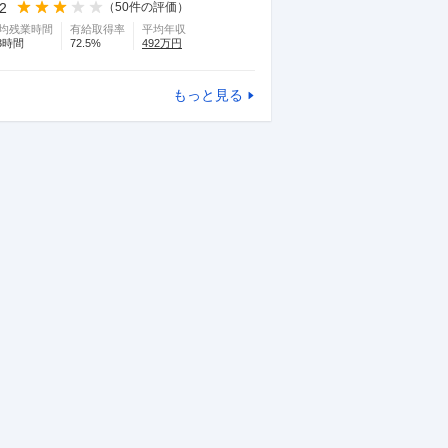
.2
（
50
件の評価）
均残業時間
有給取得率
平均年収
3
時間
72.5
%
492
万円
もっと見る