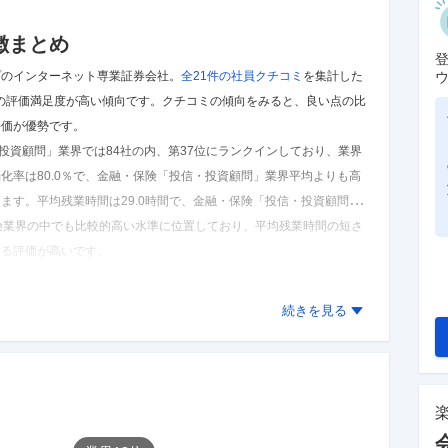
徴まとめ
プのインターネット専業証券会社。
全21件の
社員クチコミ
を集計した
らの評価満足度が高い傾向です。
クチコミの傾向をみると、良い点の比
評価が優勢です。
投資顧問」業界では84社の内、第37位にランクインしており、業界
化率は80.0％で、金融・保険「投信・投資顧問」業界平均よりも高
えます。
平均残業時間は29.0時間で、金融・保険「投信・投資顧問」
保険業界の中でも比較的高い水準に位置しており、平均残業時間の短さ
する評価が高いです。
た結果であり、実際とは異なる可能性があります。
続きを見る