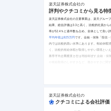
楽天証券株式会社
の
評判やクチコミから見る特
楽天証券株式会社の主要事業は、楽天グルー
結果、
総合評価は3.3と高く、比較的社員か
率が52.4％と過半数を占め、全体として良い
平均年収は825万円
です。
金融・保険「投信・
内では比較的高い水準にあります。
有給休暇消
く、比較的有給休暇が取得しやすい環境とい
業界平均と同程度となっております。
ホワイト企業度スコアは38/100で、金融・
や有給取得のしやすさなど、働きやすさに関
※しごとカタログに投稿されたクチコミを集計し
楽天証券株式会社
のクチコミを見る
楽天証券株式会社
の
クチコミによる会社評価