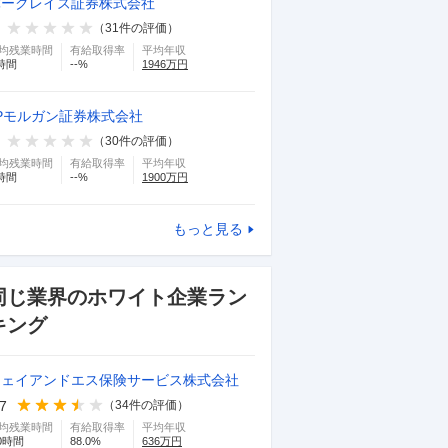
バークレイズ証券株式会社
（
31
件の評価）
均残業時間
有給取得率
平均年収
時間
--
%
1946
万円
Pモルガン証券株式会社
（
30
件の評価）
均残業時間
有給取得率
平均年収
時間
--
%
1900
万円
もっと見る
同じ業界のホワイト企業ラン
キング
ジェイアンドエス保険サービス株式会社
.7
（
34
件の評価）
均残業時間
有給取得率
平均年収
0
時間
88.0
%
636
万円