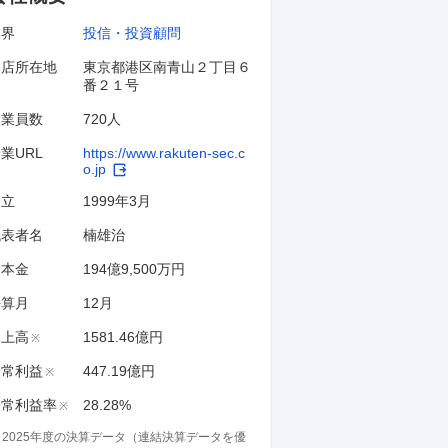
業界
投信・投資顧問
本店所在地
東京都港区南青山２丁目６
番２１号
従業員数
720人
業URL
https://www.rakuten-sec.c
o.jp
設立
1999年3月
代表者名
楠雄治
資本金
194億9,500万円
決算月
12
月
売上高
1581.46億円
※
経常利益
447.19億円
※
経常利益率
28.28%
※
※
2025
年度の決算データ（連結決算データを優