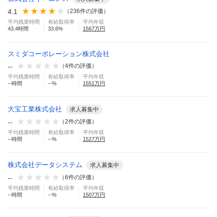
4.1
（
236
件の評価）
平均残業時間
有給取得率
平均年収
43.4
時間
33.6
%
1567
万円
スミダコーポレーション株式会社
--
（
4
件の評価）
平均残業時間
有給取得率
平均年収
--
時間
--
%
1551
万円
大宝工業株式会社
求人募集中
--
（
2
件の評価）
平均残業時間
有給取得率
平均年収
--
時間
--
%
1527
万円
株式会社データシステム
求人募集中
--
（
6
件の評価）
平均残業時間
有給取得率
平均年収
--
時間
--
%
1507
万円