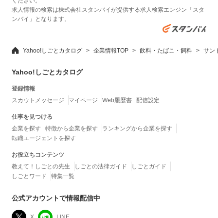
ください。
求人情報の検索は株式会社スタンバイが提供する求人検索エンジン「スタ
ンバイ」となります。
Yahoo!しごとカタログ
企業情報TOP
飲料・たばこ・飼料
サン
Yahoo!しごとカタログ
登録情報
スカウトメッセージ
マイページ
Web履歴書
配信設定
仕事を見つける
企業を探す
特徴から企業を探す
ランキングから企業を探す
転職エージェントを探す
お役立ちコンテンツ
教えて！しごとの先生
しごとの法律ガイド
しごとガイド
しごとワード
特集一覧
公式アカウントで情報配信中
X
LINE