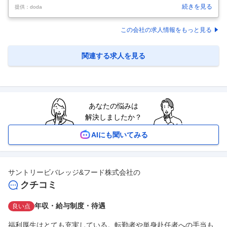
内容】 【滋賀】新製品における製造方法・製造条件の検討～設備導入・
続きを見る
提供：doda
品質の維持管理 ※パッケージング工程 【具体的な仕事内容】 【プライ
ム上場／KIRINグループ／食から医・ヘルスサイエンス領域へ多角的に
事業展開／充実した福利厚生でワークライフバランスが叶う環境】 ■募
この会社の求人情報をもっと見る
集背景 キリングループでは酒類・飲料といった食領域のさらなる成長に
向けて生産部門の採用を強化しています。 キリンビールのパッケージン
グ部門の技術職として、パッケージング工程の安定稼働や品質改善、新
関連する求人を見る
規
…
あなたの悩みは
解決しましたか？
AIにも聞いてみる
サントリービバレッジ&フード株式会社
の
クチコミ
年収・給与制度・待遇
良い点
福利厚生はとても充実している。転勤者や単身赴任者への手当も