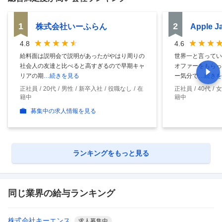
1
2
株式会社いーふらん
Apple 
4.8
4.6
給料面は説明会で説明があったがやはり周りの
世界一と言ってい
社会人の友達と比べると高すぎるので早期キャ
オファーをもらっ
リアの期
…続きを見る
ー気分で
…続きを
正社員
20代
男性
新卒入社
役職なし
在
正社員
40代
女
籍中
籍中
募集中の求人情報を見る
ランキングをもっと見る
同じ業界の給与ランキング
株式会社キーエンス
求人募集中