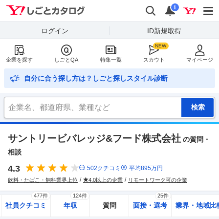
Yahoo!しごとカタログ
検索
通知
i
ログイン
ID新規取得
企業を探す
しごとQA
特集一覧
スカウト
マイページ
自分に合う探し方は？しごと探しスタイル診断
サントリービバレッジ&フード株式会社
の質問・
相談
4.3
502
クチコミ
平均
895
万円
飲料・たばこ・飼料業界上位
4.0以上の企業
リモートワーク可の企業
477件
124件
25件
社員クチコミ
年収
質問
面接・選考
業界・地域比