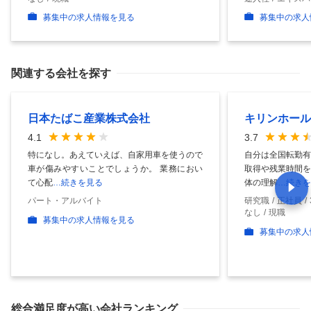
募集中の求人情報を見る
募集中の求人
関連する会社を探す
日本たばこ産業株式会社
キリンホール
4.1
3.7
特になし。あえていえば、自家用車を使うので
自分は全国転勤有
車が傷みやすいことでしょうか。 業務におい
取得や残業時間を
て心配
…続きを見る
体の理解
…続きを
パート・アルバイト
研究職
正社員
なし
現職
募集中の求人情報を見る
募集中の求人
総合満足度
が高い会社ランキング