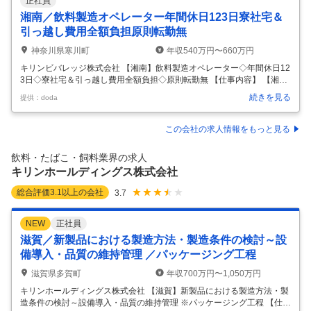
正社員
湘南／飲料製造オペレーター年間休日123日寮社宅＆
引っ越し費用全額負担原則転勤無
神奈川県寒川町
年収540万円〜660万円
キリンビバレッジ株式会社 【湘南】飲料製造オペレーター◇年間休日12
3日◇寮社宅＆引っ越し費用全額負担◇原則転勤無 【仕事内容】 【湘
南】飲料製造オペレーター◇年間休日123日◇寮社宅＆引っ越し費用全
続きを見る
提供：doda
額負担◇原則転勤無 【具体的な仕事内容】 【自動化推進！キリンビバレ
ッジ基幹工場／連続勤務は同じシフト時間／GW・お盆・年末年始は工
場が止まるため連続休暇／住宅手当あり】 ■職務内容 当社にて、飲料の
この会社の求人情報をもっと見る
製造オペレーターとしてご活躍いただきます。 主に4つの工程に分かれ
ており、各チームごとに分担して対応して頂きます。 ※それぞれ1エリ
飲料・たばこ・飼料業界の求人
ア2～3名体制、約10人で1班にて組成されています。 ※1ライン4班
…
キリンホールディングス株式会社
総合評価
3.1
以上の会社
3.7
NEW
正社員
滋賀／新製品における製造方法・製造条件の検討～設
備導入・品質の維持管理 ／パッケージング工程
滋賀県多賀町
年収700万円〜1,050万円
キリンホールディングス株式会社 【滋賀】新製品における製造方法・製
造条件の検討～設備導入・品質の維持管理 ※パッケージング工程 【仕事