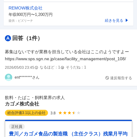
REMOW株式会社
年収800万円〜1,200万円
続きを見る
提供：ビズリーチ
回答（
1
件）
募集はないですが業務を担当している会社はここのようですよー
https://www.sps.sgn.ne.jp/case/facility_management/post_108/
なるほど：
1
そうだね：
1
2026/05/03 23:45
ent********さん
違反報告する
飲料・たばこ・飼料業界の求人
カゴメ株式会社
総合評価
3.1
以上の会社
3.8
正社員
豊川／カゴメ食品の製造職 （主任クラス）残業月平均