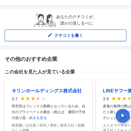
あなたのクチコミが、
誰かの道しるべに
クチコミを書く
その他のおすすめ企業
この会社を見た人が見ている企業
キリンホールディングス株式会社
LINEヤフー
3.7
3.9
研究所はフレックス勤務となっているため、自
産後の復帰の際は
分のプライベートの都合（例えば、通院や子供
たり新しいサービ
の送り迎
…続きを見る
ナレッジ
…続きを
研究職
正社員
30代
男性
新卒入社
役職
カスタマーサポー
なし
現職
途入社
エキスパ