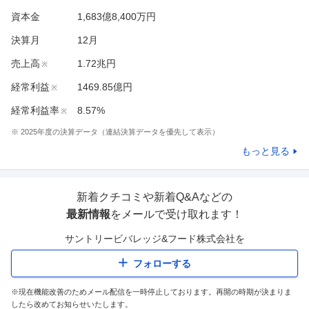
資本金
1,683億8,400万円
決算月
12
月
売上高
1.72兆円
※
経常利益
1469.85億円
※
経常利益率
8.57%
※
※
2025
年度の決算データ（連結決算データを優先して表示）
もっと見る
新着クチコミや新着Q&Aなどの
最新情報
をメールで受け取れます！
サントリービバレッジ&フード株式会社
を
フォローする
※現在機能改善のためメール配信を一時停止しております。再開の時期が決まりま
したら改めてお知らせいたします。