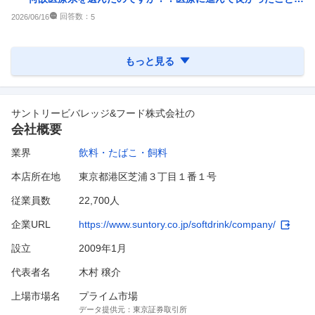
後悔したことはありま...
回答数：
2026/06/16
5
もっと見る
サントリービバレッジ&フード株式会社
の
会社概要
業界
飲料・たばこ・飼料
本店所在地
東京都港区芝浦３丁目１番１号
従業員数
22,700人
企業URL
https://www.suntory.co.jp/softdrink/company/
設立
2009年1月
代表者名
木村 穣介
上場市場名
プライム市場
データ提供元：
東京証券取引所