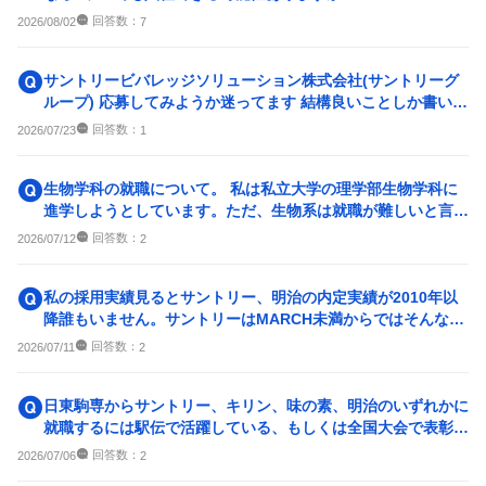
回答数：
2026/08/02
7
サントリービバレッジソリューション株式会社(サントリーグ
ループ) 応募してみようか迷ってます 結構良いことしか書いて
ないですがブラック...
回答数：
2026/07/23
1
生物学科の就職について。 私は私立大学の理学部生物学科に
進学しようとしています。ただ、生物系は就職が難しいと言わ
れていて不安です。 ...
回答数：
2026/07/12
2
私の採用実績見るとサントリー、明治の内定実績が2010年以
降誰もいません。サントリーはMARCH未満からではそんなに
難しいですか？体育...
回答数：
2026/07/11
2
日東駒専からサントリー、キリン、味の素、明治のいずれかに
就職するには駅伝で活躍している、もしくは全国大会で表彰さ
れる実績残せば可能性は...
回答数：
2026/07/06
2