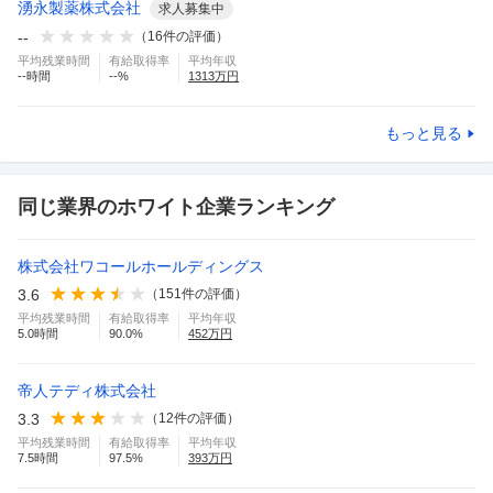
湧永製薬株式会社
求人募集中
--
（
16
件の評価）
平均残業時間
有給取得率
平均年収
--
時間
--
%
1313
万円
もっと見る
同じ業界のホワイト企業ランキング
株式会社ワコールホールディングス
3.6
（
151
件の評価）
平均残業時間
有給取得率
平均年収
5.0
時間
90.0
%
452
万円
帝人テディ株式会社
3.3
（
12
件の評価）
平均残業時間
有給取得率
平均年収
7.5
時間
97.5
%
393
万円