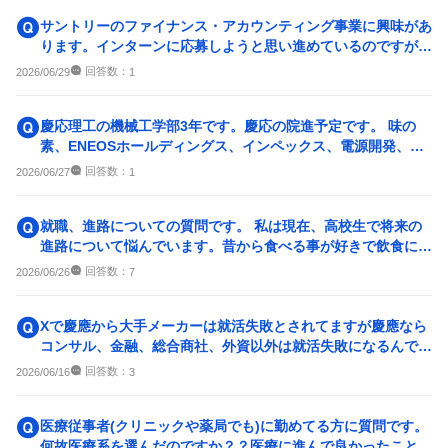
サントリーのファイナンス・アカウンティング事業に興味があ
ります。インターンに応募しようと思い進めているのですが、
同志社では厳しいでしょ...
回答数：
2026/06/29
1
慶応理工の機械工学部3年です。慶応の院進予定です。 味の
素、ENEOSホールディングス、インペックス、電源開発、サ
ントリー、JX金属、...
回答数：
2026/06/27
1
就職、進路についての質問です。 私は現在、高校生で将来の
進路について悩んでいます。昔から食べる事が好きで飲食に関
わられる仕事の企画をし...
回答数：
2026/06/26
7
Xで慶應から大手メーカーは就活失敗とされてますが慶應なら
コンサル、金融、総合商社、外資以外は就活失敗になるんです
か？ 大手は当たり前で...
回答数：
2026/06/16
3
医療従事者(クリニックや薬局でも)に勤めてる方に質問です。
何故医療系を選んだのですか？？医療に進んで良かったこと、