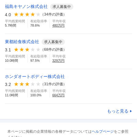
福島キヤノン株式会社
求人募集中
4.0
（
34
件の評価）
平均残業時間
有給取得率
平均年収
5.7
時間
78.6
%
480
万円
東都給食株式会社
求人募集中
3.1
（
68
件の評価）
平均残業時間
有給取得率
平均年収
10.0
時間
97.5
%
329
万円
ホンダオートボディー株式会社
3.2
（
31
件の評価）
平均残業時間
有給取得率
平均年収
11.0
時間
100.0
%
664
万円
もっと見る
本ページに掲載の企業情報の各種データについては
ヘルプページ
をご参照