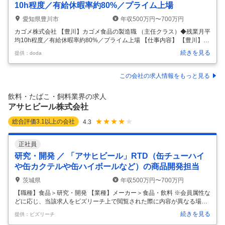
10h程度／有給休暇率約80%／プライム上場
愛知県豊川市
年収500万円〜700万円
カゴメ株式会社 【豊川】カゴメ食品の製造職 （主任クラス）◆残業月平
均10h程度／有給休暇率約80%／プライム上場 【仕事内容】 【豊川】カ
ゴメ食品の製造職 （主任クラス）◆残業月平均10h程度／有給休暇率約
続きを見る
提供：doda
80%／プライム上場 【具体的な仕事内容】 ～国内で唯一「カゴメケチ
ャップ」を製造する中核工場で活躍！／主任候補として改善推進やメン
バー育成を担うポジション／創業120年超の歴史を持つ食品メーカー～
この会社の求人情報をもっと見る
■業務内容： 当社が製造する「カゴメケチャップ」の製造ラインをメイ
ンに、製造ラインの保守および製造管理・係長補佐・生産効率・品質改
飲料・たばこ・飼料業界の求人
善業務を担当いただきます。 自ら進捗管理を行うだけでなく、メン
…
アサヒビール株式会社
総合評価
3.1
以上の会社
4.3
正社員
研究・開発 ／ 「アサヒビール」RTD（缶チューハイ
や缶カクテルや缶ハイボールなど）の商品開発担当
茨城県
年収500万円〜700万円
【職種】食品＞研究・開発 【業種】メーカー＞食品・飲料 ※会員属性な
どに応じ、当該求人をビズリーチ上で閲覧された際に内容が異なる場合
があります 【募集部署】 マーケティング本部 商品開発研究所 RTD開発
続きを見る
提供：ビズリーチ
部 【組織のミッション】 RTD開発部は、アサヒビールのRTD（缶チュ