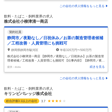
ーハイ・缶カクテル・ハイボール・ノンアルコール飲料等）カテゴリー
において、「お客様に選ばれ続けるブランド価値」を商品として具現化
この会社の求人情報をもっと見る
する開発組織です。 私たちは単に美味しい商品を開発するだけでなく、
ブランドの目指す世界観や提供価値を香味・品質・体験として設計し、
飲料・たばこ・飼料業界の求人
お客様に届けることを使命としています。 RTDカテゴリーは営業利益を
株式会社小柳津清一商店
…
契約社員
静岡市／夜勤なし／日祝休み／お茶の製造管理者候補
／工程改善・人員管理にも挑戦可
静岡県静岡市駿河区
年収320万円〜500万円
株式会社小柳津清一商店 【静岡市／夜勤なし／日祝休み】お茶の製造管
理者候補／工程改善・人員管理にも挑戦可 【仕事内容】 【静岡市／夜勤
なし／日祝休み】お茶の製造管理者候補／工程改善・人員管理にも挑戦
続きを見る
提供：doda
可 【具体的な仕事内容】 ＜創業76年｜静岡市を代表する「天空の抹
茶」「雅正庵」を手がける老舗製茶メーカー＞ 老舗×チャレンジ。 お茶
の可能性を広げ続ける会社です。 ■当社について 静岡を代表する老舗製
この会社の求人情報をもっと見る
茶メーカーとして、「お茶の魅力を世界中に。」を合言葉に、製茶・お
菓子・カフェなど幅広い事業を展開しています。 原料の仕入れから、仕
飲料・たばこ・飼料業界の求人
上げ加工・袋詰めまでをすべて自社工場で一貫管理しており、品質の高
キリンビバレッジ株式会社
さと安
…
総合評価
3.1
以上の会社
3.7