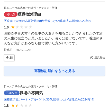
日本ステリ株式会社の評判・クチコミ・評価
退職検討理由
良い点
医療職
その他の非正社員
30代
回答しない
退職済み
既婚
2023年頃
1.0
医療従事者の方々の仕事の大変さを知ることができましたので次
の人生に役立つと思いましたが、長くは働けないです。看護師さ
んなど免許があるなら他で働いた方がいいです。
投稿日：
2023/12/29
28
違反報告
退職検討理由
をもっと見る
日本ステリ株式会社の評判・クチコミ・評価
職場の雰囲気
不満な点
医療技術者
パート・アルバイト
30代
回答しない
退職済み
2024年頃
1.8