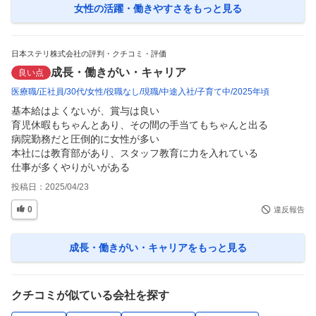
女性の活躍・働きやすさ
をもっと見る
日本ステリ株式会社の評判・クチコミ・評価
成長・働きがい・キャリア
良い点
医療職
正社員
30代
女性
役職なし
現職
中途入社
子育て中
2025年頃
基本給はよくないが、賞与は良い

育児休暇もちゃんとあり、その間の手当てもちゃんと出る

病院勤務だと圧倒的に女性が多い

本社には教育部があり、スタッフ教育に力を入れている

仕事が多くやりがいがある
投稿日：
2025/04/23
0
違反報告
成長・働きがい・キャリア
をもっと見る
クチコミが似ている会社を探す