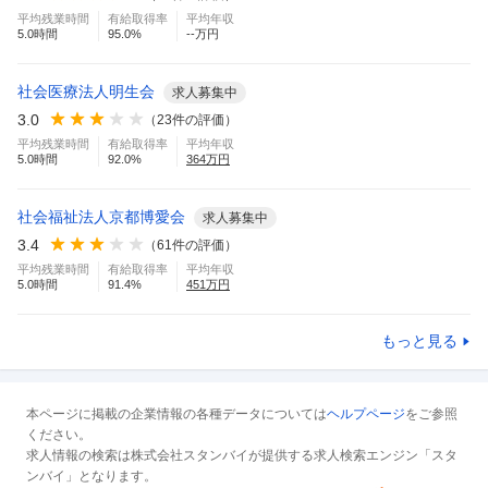
平均残業時間
有給取得率
平均年収
5.0
時間
95.0
%
--万円
社会医療法人明生会
求人募集中
3.0
（
23
件の評価）
平均残業時間
有給取得率
平均年収
5.0
時間
92.0
%
364
万円
社会福祉法人京都博愛会
求人募集中
3.4
（
61
件の評価）
平均残業時間
有給取得率
平均年収
5.0
時間
91.4
%
451
万円
もっと見る
本ページに掲載の企業情報の各種データについては
ヘルプページ
をご参照
ください。
求人情報の検索は株式会社スタンバイが提供する求人検索エンジン「スタ
ンバイ」となります。