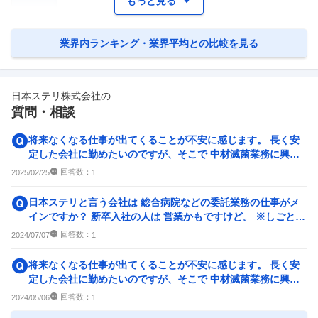
もっと見る
業界内ランキング・業界平均との比較を見る
日本ステリ株式会社
の
質問・相談
将来なくなる仕事が出てくることが不安に感じます。 長く安
定した会社に勤めたいのですが、そこで 中材滅菌業務に興味
を持ちました。 主に ...
回答数：
2025/02/25
1
日本ステリと言う会社は 総合病院などの委託業務の仕事がメ
インですか？ 新卒入社の人は 営業かもですけど。 ※しごとカ
タログから投稿...
回答数：
2024/07/07
1
将来なくなる仕事が出てくることが不安に感じます。 長く安
定した会社に勤めたいのですが、そこで 中材滅菌業務に興味
を持ちました。 主に ...
回答数：
2024/05/06
1