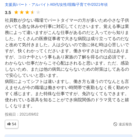
支援員
パート・アルバイト
40代
女性
現職
子育て中
2021年頃
3.5
社員数が少ない職場でパートタイマーの方が多いため小さな子供
がいても急な休みや行事に対応してくださいます。覚える事は業
務によって違いますがこんな仕事があるのだと入ってから知りま
した。たくさんの医療従事者で大きな病院は成り立ってるのだな
と改めて気付きました。人は少ないので急に休む時は心苦しいで
すが、快くわかってくださいます。働きやすさはその点はありま
すが、コロナ中という事もあり家族の了解を得るのは必須です。
わからない仕事だからこそ心配はされると思います。ただ、感染
しないため、または他の病気にならないための対策はしてあるの
で安心していいと思います。

病院によってシフトは違いますし、働き方も違うのでなんとも言
えませんが今の職場は働きやすい時間帯で夜勤もなく長く勤めや
すく感じます。また特殊な仕事ですが、免許なくてもできます。
使われている器具を知ることができ病院関係のドラマ見てると嬉
しくなります。
投稿日：
2021/09/02
54
違反報告