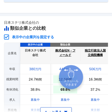
日本ステリ株式会社
の
類似企業との比較
表示中の企業列を固定する
表示中の企業
類似企業
日本ステリ株式
株式会社N・フ
独立行政法人国
企業名
会社
ィールド
立病院機構
380
444
506
年収
万円
万円
万円
24.7
12.5
16.3
残業時間
時間
時間
時間
38.8
69.6
37.2
有休消化
%
%
%
求人
募集中
募集中
募集中
所在地
東京都
大阪府
東京都