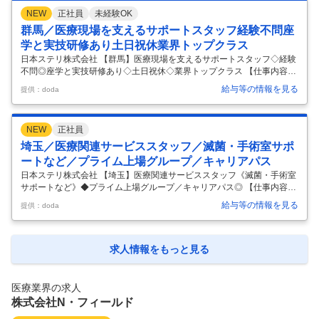
県内の病院） 【雇用形態】 常勤 【募集職種】 診療放射線技師 【給与情
NEW
正社員
未経験OK
報】 【想定年収】3,500,000円〜4,500,000円 【月給】法人規定により
支給 ※月給制 ※時間外手当別途支給 ※滅菌業務、器材処理の各工程にお
群馬／医療現場を支えるサポートスタッフ経験不問座
ける業務指導、滅菌業務委託に関する
…
学と実技研修あり土日祝休業界トップクラス
日本ステリ株式会社 【群馬】医療現場を支えるサポートスタッフ◇経験
不問◎座学と実技研修あり◇土日祝休◇業界トップクラス 【仕事内容】
【群馬】医療現場を支えるサポートスタッフ◇経験不問◎座学と実技研
給与等の情報を見る
提供：doda
修あり◇土日祝休◇業界トップクラス 【具体的な仕事内容】 【医療・介
護現場での経験や、サービス業での経験歓迎／手術室や検査室の安全を
守るお仕事／遅いシフトも21時まで】 【業務概要】 医療器材の滅菌サ
NEW
正社員
ービスをはじめ、医療機関に向けた総合的な医療関連サービスを提供し
ています。今回は、病院内で実際に医療関連サービス業務を担っていた
埼玉／医療関連サービススタッフ／滅菌・手術室サポ
だく方です。未経験からスタートできる研修制度を整えており、医療現
ートなど／プライム上場グループ／キャリアパス
場を支える
…
日本ステリ株式会社 【埼玉】医療関連サービススタッフ《滅菌・手術室
サポートなど》◆プライム上場グループ／キャリアパス◎ 【仕事内容】
【埼玉】医療関連サービススタッフ《滅菌・手術室サポートなど》◆プ
給与等の情報を見る
提供：doda
ライム上場グループ／キャリアパス◎ 【具体的な仕事内容】 【プライム
上場グループの安定性／医療現場を支えるサポート／将来的なキャリア
パス滅菌業界シェアトップクラス】 【業務概要】 医療器材滅菌サービス
を始めとし、医療機関に対し総合医療関連サービスを展開する当社にお
求人情報をもっと見る
いて、病院内で実際に医療関連サービス業務を提供頂く方を募集しま
す。 【業務詳細】 ■病院内の滅菌業務 ■手術室サポート業務 ■内視鏡室
支援
…
医療業界の求人
株式会社N・フィールド