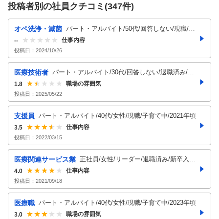
投稿者別の社員クチコミ(
347
件)
オペ洗浄・滅菌
パート・アルバイト/50代/回答しない/現職/既
仕事内容
婚/2024年頃
--
投稿日：
2024/10/26
医療技術者
パート・アルバイト/30代/回答しない/退職済み/20
24年頃
職場の雰囲気
1.8
投稿日：
2025/05/22
支援員
パート・アルバイト/40代/女性/現職/子育て中/2021年頃
仕事内容
3.5
投稿日：
2022/03/15
医療関連サービス業
正社員/女性/リーダー/退職済み/新卒入
仕事内容
社/2021年頃
4.0
投稿日：
2021/09/18
医療職
パート・アルバイト/40代/女性/現職/子育て中/2023年頃
職場の雰囲気
3.0