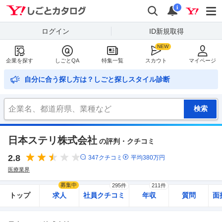
Yahoo!しごとカタログ
検索
通知
i
ログイン
ID新規取得
企業を探す
しごとQA
特集一覧
スカウト
マイページ
自分に合う探し方は？しごと探しスタイル診断
日本ステリ株式会社
の評判・クチコミ
2.8
347
クチコミ
平均
380
万円
医療業界
募集中
295件
211件
トップ
求人
社員クチコミ
年収
質問
面