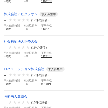
--
時間
--
%
1186
万円
株式会社アビタシオン
求人募集中
--
（
17
件の評価）
平均残業時間
有給取得率
平均年収
--
時間
--
%
1132
万円
社会福祉法人正夢の会
--
（
1
件の評価）
平均残業時間
有給取得率
平均年収
--
時間
--
%
1127
万円
ロハスミッション株式会社
求人募集中
--
（
17
件の評価）
平均残業時間
有給取得率
平均年収
--
時間
--
%
954
万円
医療法人真摯会
--
（
15
件の評価）
平均残業時間
有給取得率
平均年収