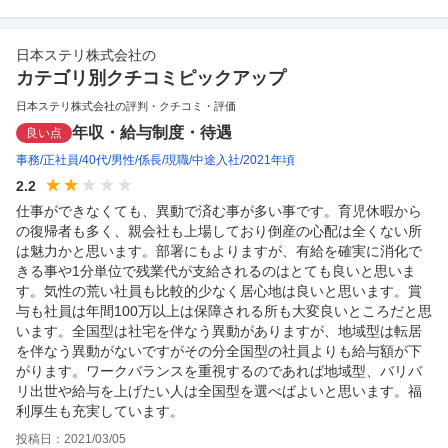
日本ステリ株式会社
の
カテゴリ別クチコミピックアップ
日本ステリ株式会社の評判・クチコミ・評価
年収・給与制度・待遇
良い点
事務
正社員
40代
男性
係長
現職
中途入社
2021年頃
2.2
仕事ができなくても、異動で済む事が多い事です。育児休暇から
の復帰者も多く、親会社も上場しており倒産の心配は全くない所
は魅力かと思います。部署にもよりますが、有給を確実に消化で
きる事や1分単位で残業代が支給されるのはとても良いと思いま
す。気性の荒い社員も比較的少なく居心地は良いと思います。賞
与も社員は年間100万以上は保障される所も大変良いところだと思
います。全国型は社宅を伴なう異動がありますが、地域型は転居
を伴なう異動がないですがその分全国型の社員よりも給与額が下
がります。ワークバランスを重視するのであれば地域型、バリバ
リ出世や給与を上げたい人は全国型を選べばよいと思います。福
利厚生も充実しています。
投稿日：
2021/03/05