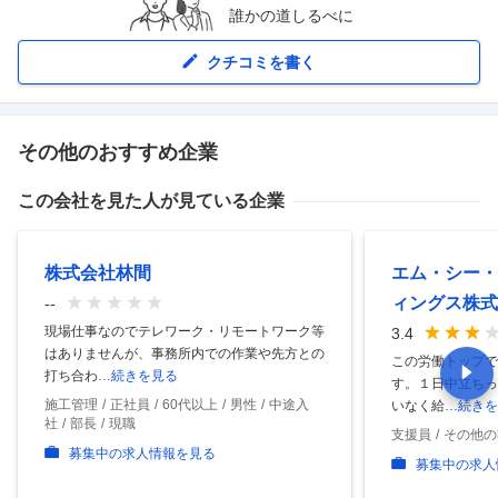
誰かの道しるべに
クチコミを書く
その他のおすすめ企業
この会社を見た人が見ている企業
株式会社林間
エム・シー・
ィングス株式
--
現場仕事なのでテレワーク・リモートワーク等
3.4
はありませんが、事務所内での作業や先方との
この労働トップで
打ち合わ
…続きを見る
す。１日中立ちっ
施工管理
正社員
60代以上
男性
中途入
いなく給
…続きを
社
部長
現職
支援員
その他の
募集中の求人情報を見る
募集中の求人