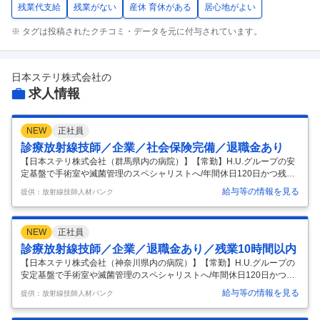
残業代支給
残業がない
産休 育休がある
居心地がよい
※ タグは投稿されたクチコミ・データを元に付与されています。
日本ステリ株式会社
の
求人情報
NEW
正社員
診療放射線技師／企業／社会保険完備／退職金あり
【日本ステリ株式会社（群馬県内の病院）】【常勤】H.U.グループの安
定基盤で手術室や滅菌管理のスペシャリストへ/年間休日120日かつ残業
月5時間未満で生活も充実＠群馬県内 【仕事内容】 病院内での医療関連
給与等の情報を見る
提供：放射線技師人材バンク
サービス業務を担当していただきます。 ・滅菌業務 ・手術室サポート業
務 ・内視鏡室支援業務 【事業所名】 日本ステリ株式会社（群馬県内の
病院） 【雇用形態】 常勤 【募集職種】 診療放射線技師 【給与情報】
NEW
正社員
【想定年収】3,500,000円〜4,500,000円 【月給】法人規定により支給 ※
月給制 ※時間外手当別途支給 ※滅菌業務、器材処理の各工程における業
診療放射線技師／企業／退職金あり／残業10時間以内
務指導、滅菌業務委託に関する業務経
…
【日本ステリ株式会社（神奈川県内の病院）】【常勤】H.U.グループの
安定基盤で手術室や滅菌管理のスペシャリストへ/年間休日120日かつ残
業月5時間未満で生活も充実＠神奈川県内 【仕事内容】 病院内での医療
給与等の情報を見る
提供：放射線技師人材バンク
関連サービス業務を担当していただきます。 ・滅菌業務 ・手術室サポー
ト業務 ・内視鏡室支援業務 【事業所名】 日本ステリ株式会社（神奈川