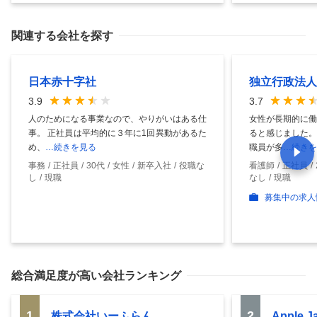
関連する会社を探す
日本赤十字社
独立行政法人
3.9
3.7
人のためになる事業なので、やりがいはある仕
女性が長期的に働
事。 正社員は平均的に３年に1回異動があるた
ると感じました。
め、
…続きを見る
職員が多
…続きを
事務
正社員
30代
女性
新卒入社
役職な
看護師
正社員
し
現職
なし
現職
募集中の求人
総合満足度
が高い会社ランキング
1
2
株式会社いーふらん
Apple 