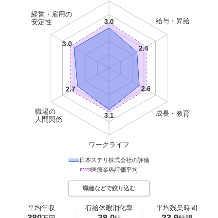
経営・雇用の
給与・昇給
安定性
職場の
成長・教育
人間関係
ワークライフ
日本ステリ株式会社
の評価
医療
業界評価平均
職種などで絞り込む
平均年収
有給休暇消化率
平均残業時間
380
38.0
23.9