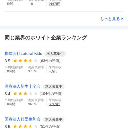
--
時間
--
%
916
万円
もっと見る
同じ業界のホワイト企業ランキング
株式会社Lateral Kids
求人募集中
3.5
（
63
件の評価）
平均残業時間
有給取得率
平均年収
5.0
時間
97.5
%
--万円
医療法人新生十全会
求人募集中
3.4
（
104
件の評価）
平均残業時間
有給取得率
平均年収
5.0
時間
96.3
%
389
万円
医療法人社団生和会
求人募集中
3.5
（
51
件の評価）