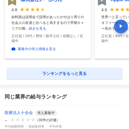
4.8
4.6
給料面は説明会で説明があったがやはり周りの
世界一と言ってい
社会人の友達と比べると高すぎるので早期キャ
オファーをもらっ
リアの期
…続きを見る
ー気分で
…続きを
正社員
20代
男性
新卒入社
役職なし
在
正社員
40代
女
籍中
籍中
募集中の求人情報を見る
ランキングをもっと見る
同じ業界の給与ランキング
医療法人十全会
求人募集中
--
（
30
件の評価）
平均残業時間
有給取得率
平均年収