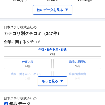
万円
%
時間
他のデータを見る
日本ステリ株式会社
の
カテゴリ別クチコミ（
347
件）
企業に関するクチコミ
年収・給与制度・待遇
49
件
仕事内容
職場の雰囲気
64
件
60
件
成長・働きがい・キャリア
退職検討理由
23
件
26
件
もっと見る
ワークライフバランス
女性の活躍・働きやすさ
15
件
24
件
日本ステリ株式会社
の
副業
テレワーク・リモートワーク
年収データ
6
件
7
件