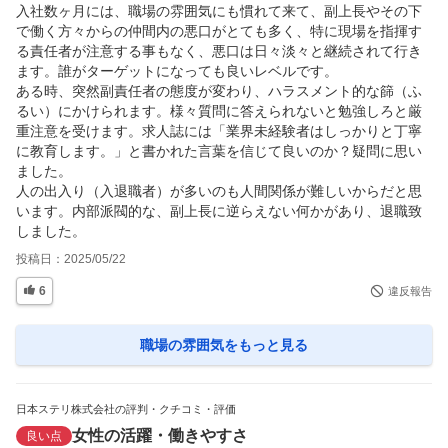
入社数ヶ月には、職場の雰囲気にも慣れて来て、副上長やその下
で働く方々からの仲間内の悪口がとても多く、特に現場を指揮す
る責任者が注意する事もなく、悪口は日々淡々と継続されて行き
ます。誰がターゲットになっても良いレベルです。

ある時、突然副責任者の態度が変わり、ハラスメント的な篩（ふ
るい）にかけられます。様々質問に答えられないと勉強しろと厳
重注意を受けます。求人誌には「業界未経験者はしっかりと丁寧
に教育します。」と書かれた言葉を信じて良いのか？疑問に思い
ました。

人の出入り（入退職者）が多いのも人間関係が難しいからだと思
います。内部派閥的な、副上長に逆らえない何かがあり、退職致
しました。
投稿日：
2025/05/22
6
違反報告
職場の雰囲気
をもっと見る
日本ステリ株式会社の評判・クチコミ・評価
女性の活躍・働きやすさ
良い点