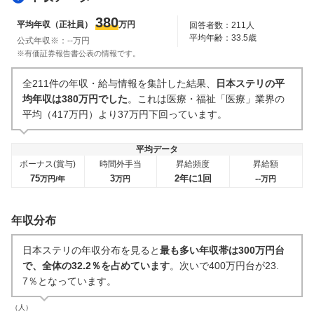
人事・評価制度
入社理由・入社後ギャップ
380
平均年収（正社員）
万円
回答者数：
211
人
12
件
9
件
平均年齢：
33.5
歳
公式年収※：
--
万円
企業の選考に関するクチコミ
※有価証券報告書公表の情報です。
中途採用面接・選考
新卒採用面接・選考
全211件の年収・給与情報を集計した結果、
日本ステリの平
49
件
3
件
均年収は380万円でした
。これは医療・福祉「医療」業界の
平均（417万円）より37万円下回っています。
平均データ
ボーナス(賞与)
時間外手当
昇給頻度
昇給額
75
3
2年に1回
--
万円/年
万円
万円
年収分布
日本ステリの年収分布を見ると
最も多い年収帯は300万円台
で、全体の32.2％を占めています
。次いで400万円台が23.
7％となっています。