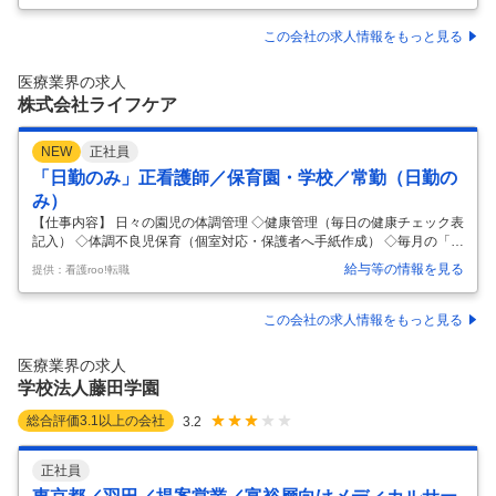
ます。 ※土日の日勤業務を優先してシフトを組みます。 【夜勤業務】月
6-8回程度 ・往診に向けた医療物品の準備 ・患者様や連携医師との各種
この会社の求人情報をもっと見る
電話対応 ・往診が入った場合の患者宅への運転 ・往診時、患者宅での物
品の準備や片付けなど医師の診療サポート業務 ・電子カルテ入力や管理
医療業界の求人
データの入力 ・スタッフ研修等の企画検討 ・HOT診断書の作
…
株式会社ライフケア
NEW
正社員
「日勤のみ」正看護師／保育園・学校／常勤（日勤の
み）
【仕事内容】 日々の園児の体調管理 ◇健康管理（毎日の健康チェック表
記入） ◇体調不良児保育（個室対応・保護者へ手紙作成） ◇毎月の「ほ
けんだより」作成 ◇その他保育園における業務全般
…
給与等の情報を見る
提供：看護roo!転職
この会社の求人情報をもっと見る
医療業界の求人
学校法人藤田学園
総合評価
3.1
以上の会社
3.2
正社員