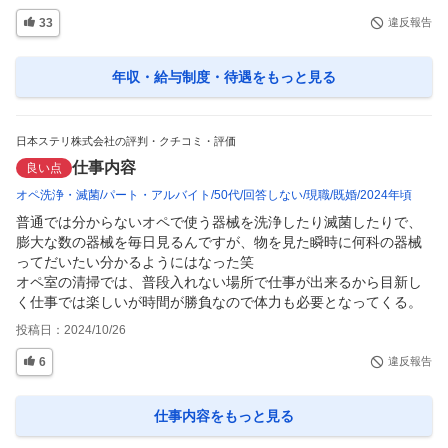
33
違反報告
年収・給与制度・待遇
をもっと見る
日本ステリ株式会社の評判・クチコミ・評価
仕事内容
良い点
オペ洗浄・滅菌
パート・アルバイト
50代
回答しない
現職
既婚
2024年頃
普通では分からないオペで使う器械を洗浄したり滅菌したりで、
膨大な数の器械を毎日見るんですが、物を見た瞬時に何科の器械
ってだいたい分かるようにはなった笑

オペ室の清掃では、普段入れない場所で仕事が出来るから目新し
く仕事では楽しいが時間が勝負なので体力も必要となってくる。
投稿日：
2024/10/26
6
違反報告
仕事内容
をもっと見る