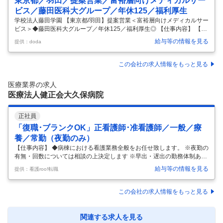
東京都／羽田／提案営業／富裕層向けメディカルサー
ビス／藤田医科大グループ／年休125／福利厚生
学校法人藤田学園 【東京都/羽田】提案営業＜富裕層向けメディカルサー
ビス＞◆藤田医科大グループ／年休125／福利厚生◎ 【仕事内容】 【東
京都/羽田】提案営業＜富裕層向けメディカルサービス＞◆藤田医科大グ
給与等の情報を見る
提供：doda
ループ／年休125／福利厚生◎ 【具体的な仕事内容】 【土日祝休みで年
間休日125日の営業ポジション★2023年秋開設の「藤田医科大学東京 先
端医療研究センター」国内最大級・医療機関・大学を運営する大学法人
この会社の求人情報をもっと見る
／所定労働７時間３０分／月残業15時間程／職員年間有給休暇取得実
績：平均13日】 ■求人概要： 藤田医科大学羽田クリニックでは、国内富
医療業界の求人
裕層（企業経営者）やインバウンド顧客（主に中国、ベトナム
…
医療法人健正会大久保病院
正社員
「復職･ブランクOK」正看護師･准看護師／一般／療
養／常勤（夜勤のみ）
【仕事内容】 ◆病棟における看護業務全般をお任せ致します。 ※夜勤の
有無・回数については相談の上決定します ※早出・遅出の勤務体制あり
（回数等の相談可能）
給与等の情報を見る
提供：看護roo!転職
この会社の求人情報をもっと見る
関連する求人を見る