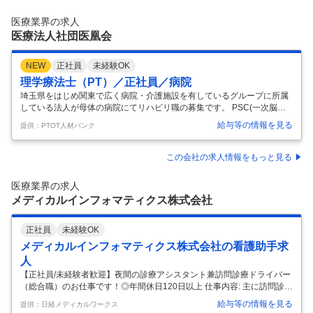
許 / 退職金あり / 居宅介護支援事業所 / 学歴不問 / 駅近(5分以内)
…
医療業界の求人
医療法人社団医凰会
NEW
正社員
未経験OK
理学療法士（PT）／正社員／病院
埼玉県をはじめ関東で広く病院・介護施設を有しているグループに所属
している法人が母体の病院にてリハビリ職の募集です。 PSC(一次脳卒
中センター)の認定もされており、最新の機器や訓練用プールといった設
給与等の情報を見る
提供：PTOT人材バンク
備が充実しております！ ◆アットホームな環境◆リハビリ職複数在籍◆
年間休日120日以上◆ 【給与】 【常勤】 月給:205,800円-254,000円 [内
訳] 基本給 185,800円-234,000円 資格手当 10,000円 調整手当 10,000円
この会社の求人情報をもっと見る
[その他手当] 皆勤手当 10,000円 2.70カ月分/年 年2回 【コメント】 ・20
23年より新しいリハビリ室が完成 ・「医療」「看護」「
…
医療業界の求人
メディカルインフォマティクス株式会社
正社員
未経験OK
メディカルインフォマティクス株式会社の看護助手求
人
【正社員/未経験者歓迎】夜間の診療アシスタント兼訪問診療ドライバー
（総合職）のお仕事です！◎年間休日120日以上 仕事内容: 主に訪問診療
の夜間往診時に、患者様のご自宅へ医師とともに訪問。 診療に同行し、
給与等の情報を見る
提供：日経メディカルワークス
診療の補助的なサポートを行う業務、夜間業務メインの勤務体制になり