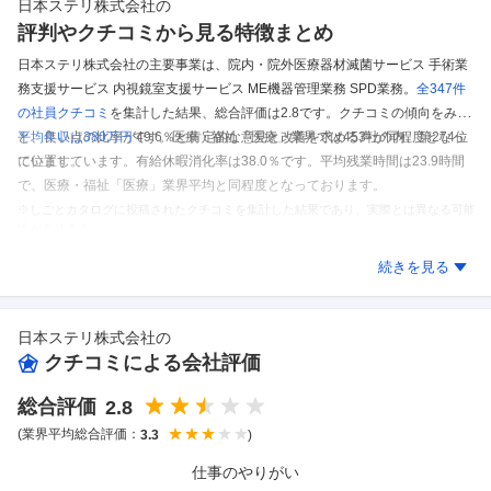
日本ステリ株式会社
の
評判やクチコミから見る特徴まとめ
日本ステリ株式会社の主要事業は、院内・院外医療器材滅菌サービス 手術業
務支援サービス 内視鏡室支援サービス ME機器管理業務 SPD業務。
全347件
の
社員クチコミ
を集計した結果、
総合評価は2.8です。
クチコミの傾向をみる
と、良い点の比率が49.6％と肯定的な意見と改善を求める声が同程度となっ
平均年収は380万円
です。
医療・福祉「医療」業界では453社の内、第274位
ています。
に位置しています。
有給休暇消化率は38.0％です。
平均残業時間は23.9時間
で、医療・福祉「医療」業界平均と同程度となっております。
※しごとカタログに投稿されたクチコミを集計した結果であり、実際とは異なる可能
性があります。
日本ステリ株式会社
のクチコミを見る
続きを見る
日本ステリ株式会社
の
クチコミによる会社評価
総合評価
2.8
(業界平均総合評価：
)
3.3
仕事のやりがい