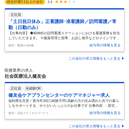
総合評価
3.1
以上の会社
3.4
正社員
「土日祝日休み」正看護師･准看護師／訪問看護／常
勤（日勤のみ）
【仕事内容】 ◆精神科の訪問看護ステーションにおける看護業務を担当
していただきます。 ※服薬管理と指導、お話し相手などがメインです。
点滴や、浣腸などの医療処置は年間で2～3ケース程度。 【訪問件数】6
給与等の情報を見る
提供：看護roo!転職
件程度／日(常勤の場合) 【患者層】 ・統合失調症、躁鬱病、人格障害、
アルコール中毒、非定型精神病、神経症など精神疾患全般。10代～90代
までの幅広い方がいらっしゃいます。（寝たきりの方は全体の2％程
この会社の求人情報をもっと見る
度） ※合併症などにより医療処置が必要な場合は入院をしていただきま
す。 ※基本的には入院施設から社会復帰が可能と判断された方を対象と
医療業界の求人
しているため大きな医療処置はございません。 【その他】社用車支給あ
社会医療法人健友会
り
…
正社員
未経験OK
健友会ケアプランセンターのケアマネジャー求人
福利厚生充実！賞与年3回◎経験不問♪高齢の方の住み慣れた街での暮ら
しをサポートする、やりがいたっぷりのお仕事です 仕事内容: ・居宅サ
ービス計画作成、利用者宅訪問 ・介護、福祉に関する相談業務 ・サービ
給与等の情報を見る
提供：日経メディカルワークス
ス事業所、行政、主治医等との連絡相談など ※介護支援専門員8名中4名
が主任ケアマネジャー 特徴: 未経験OK / 社会保険完備 / 居宅ケアマネジ
ャー / 育児支援あり / 残業ほぼなし / ボーナス・賞与あり / 自動車運転免
この会社の求人情報をもっと見る