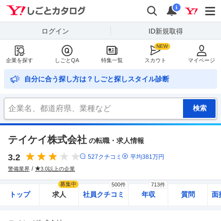
Yahoo!しごとカタログ
検索
通知
i
ログイン
ID新規取得
企業を探す
しごとQA
特集一覧
スカウト
マイページ
自分に合う探し方は？しごと探しスタイル診断
テイケイ株式会社
の転職・求人情報
3.2
527
クチコミ
平均
381
万円
警備業界
3.0以上の企業
募集中
500件
713件
トップ
求人
社員クチコミ
年収
質問
面