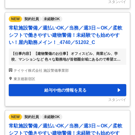
で、お気軽にご相談ください。 ▽勤務地例 東京都・神奈川県・千葉
スタンバイ
県・埼玉県など →特に新宿区・
…
NEW
契約社員
未経験OK
常駐施設警備／週払いOK／当務／週3日～OK／柔軟
シフトで働きやすい建物警備！未経験でも始めやす
い！屋内勤務メイン！_4740／51202_C
【仕事内容】 【建物警備のお仕事】 オフィスビル、商業ビル、学
校、マンションなど 色々な勤務地が首都圏全域にあるので希望エリ
アをご相談ください。 ・受付や出入管理 ・施錠開錠 ・施設内の見回
テイケイ株式会社 施設警備事業部
り など 立ちっぱなし・座りっぱなしではないのでご安心ください。
研修があるので未経験の方でも安心です。 慣れないうちはビルの構
東京都新宿区
造や設備、お仕事のポイントなどを先輩スタッフが丁寧にお教えしま
す。 いきなり1名勤務はございません。 勤務地は一例で、一都三県に
給与や他の情報を見る
色々な勤務地があります。 各線沿いからあなたのご自宅の近くま
で、お気軽にご相談ください。 ▽勤務地例 東京都・神奈川県・千葉
スタンバイ
県・埼玉県など →特に新宿区・
…
NEW
契約社員
未経験OK
常駐施設警備／週払いOK／当務／週3日～OK／柔軟
シフトで働きやすい建物警備！未経験でも始めやす