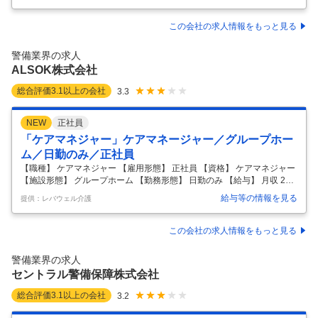
センターでの監視業務 ■受付業務 ■巡回業務 ■施設内の誘導業務 ■防犯カ
メラのチェック ■書類などの事務作業 ＜1日の流れ＞ 9：00 朝礼・引
継・巡回警備 12：00 休憩（1時間） 13：00 立哨・巡回警備 20：00 休
この会社の求人情報をもっと見る
憩（1時間） 21：00 防災センター業務 翌1：00 休憩（5時間） 翌6：00
巡回業務・引継 翌9：00 退勤⇒明け休み ＜実際の対応内容＞ ・警備特
警備業界の求人
化アプリ「Co
…
ALSOK株式会社
総合評価
3.1
以上の会社
3.3
NEW
正社員
「ケアマネジャー」ケアマネージャー／グループホー
ム／日勤のみ／正社員
【職種】 ケアマネジャー 【雇用形態】 正社員 【資格】 ケアマネジャー
【施設形態】 グループホーム 【勤務形態】 日勤のみ 【給与】 月収 265
000~368500円 賞与：年2回 【住所】 埼玉県志木市中宗岡3-25-10 【ア
給与等の情報を見る
提供：レバウェル介護
クセス】 東武東上線志木 【必須資格】 ケアマネジャー 【休日制度】 年
間休日107日 【休暇制度】 慶弔休暇 / 有給休暇 【福利厚生】 通勤手当/
慶弔休暇 / 有給休暇/再雇用 / 昇給 / 退職金/退職金制度あり/通勤手当制度
この会社の求人情報をもっと見る
あり 【手当詳細】 通勤手当： あり (詳細は内定時までに開示) 【保険】
厚生年金保険あり/労災保険あり/健康保険あり/雇用保険あ
…
警備業界の求人
セントラル警備保障株式会社
総合評価
3.1
以上の会社
3.2