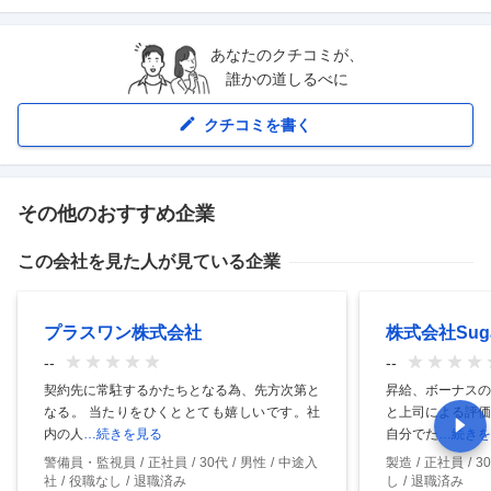
あなたのクチコミが、
誰かの道しるべに
クチコミを書く
その他のおすすめ企業
この会社を見た人が見ている企業
プラスワン株式会社
株式会社Sug
--
--
契約先に常駐するかたちとなる為、先方次第と
昇給、ボーナスの
なる。 当たりをひくととても嬉しいです。社
と上司による評価
内の人
…続きを見る
自分でた
…続きを
警備員・監視員
正社員
30代
男性
中途入
製造
正社員
3
社
役職なし
退職済み
し
退職済み