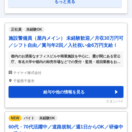
もっと見る
務、保険請求業務、 各種経費の管理） ・行政管理・対応 ・
その他付随する業務 【給与】 月収 255000~413000円 賞
与：年 2回 【住所】 埼玉県久喜市菖蒲町下栢間2362 【アク
セス】 ニューシャトル内宿 【必須資格】 介護福祉士 【休日
正社員
未経験OK
制度】 4週9休以上 年間休日107日 【休暇制度】 慶弔休暇 /
施設警備員（屋内メイン） 未経験歓迎／月収30万円可
有
…
／シフト自由／賞与年2回／入社祝い金6万円支給！
都内のお洒落なオフィスビルや商業施設を中心に、霞が関にある官公
庁、有名大学や都内の卸売市場などでの受付・監視・巡回業務をお任
せします。 ＜あなたの働き方に応じて勤務先を決定！＞ 400件以上
テイケイ株式会社
ある勤務先の中から、あなたが希望される場所をご選択できます。い
ずれも駅近にあるので、通勤もしやすいはず。もちろん、シフトの調
千葉県千葉市
整も希望に応じて決定します。ムリなく働ける環境ですよ！ ＜この
仕事のPoint＞ ★一人になる心配ナシ！ 都内の案件であれば、複数名
給与や他の情報を見る
で勤務。大型ビルや商業施設であれば、30～40名規模になるので、
近くには必ず先輩がいます。そのため、一人ぼっちになることなく、
スタンバイ
安心して勤務できます。 ★体
…
NEW
バイト
未経験OK
60代・70代活躍中／道路規制／週1日からOK／研修中