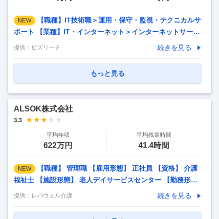
【職種】IT技術職＞運用・保守・監視・テクニカルサ
NEW
ポート 【業種】IT・インターネット＞インターネットサービ
ス ※会員属性などに応じ、当該求人をビズリーチ上で閲覧さ
続きを見る
提供：
ビズリーチ
れた際に内容が異なる場合があります 【社会インフラの盾】
セコムグループの最前線で日本の安全を守る運用監視リーダ
もっと見る
ー｜月残業10h未満・当部署の有休取得率95%以上｜柔軟な
キャリアパスでITの専門家へ 【私たちのミッション：日本の
「当たり前」を24時間守り抜く】 社会全体のDXが加速する
ALSOK株式会社
今、サイバー攻撃は日々巧妙化し、企業の存続、ひいては社
3.3
会インフラそのものを脅かしています。 私たちの使命は、そ
平均年収
平均残業時間
の脅威の最前線に立つ「盾」として、お客様
…
622万円
41.4時間
【職種】 管理職 【雇用形態】 正社員 【資格】 介護
NEW
福祉士 【施設形態】 老人デイサービスセンター 【勤務形
態】 日勤のみ 【業務内容】 ・ご利用者様およびご家族の管
続きを見る
提供：
レバウェル介護
理 ・職員の管理 ・運営の管理（施設の運営方針、 サービス
レベルを策定およびモニタリング） ・収支の管理（契約業