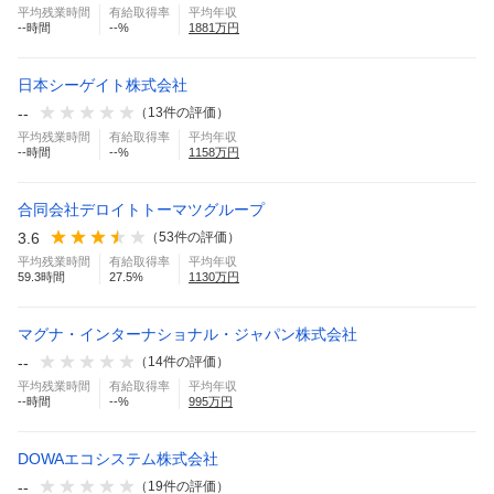
平均残業時間
有給取得率
平均年収
--
時間
--
%
1881
万円
日本シーゲイト株式会社
--
（
13
件の評価）
平均残業時間
有給取得率
平均年収
--
時間
--
%
1158
万円
合同会社デロイトトーマツグループ
3.6
（
53
件の評価）
平均残業時間
有給取得率
平均年収
59.3
時間
27.5
%
1130
万円
マグナ・インターナショナル・ジャパン株式会社
--
（
14
件の評価）
平均残業時間
有給取得率
平均年収
--
時間
--
%
995
万円
DOWAエコシステム株式会社
--
（
19
件の評価）