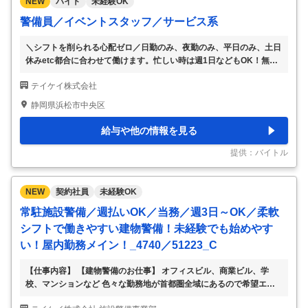
NEW
バイト
未経験OK
警備員／イベントスタッフ／サービス系
＼シフトを削られる心配ゼロ／日勤のみ、夜勤のみ、平日のみ、土日
休みetc都合に合わせて働けます。忙しい時は週1日などもOK！無理
なWワークより、ここで効率よく稼ぎませんか。 【職種】 工事現場
テイケイ株式会社
工事現場・駐車場・イベントなど [ア・パ]警備員、イベントスタッ
フ、サービスその他 【歓迎する方】 未経験・初心者歓迎、学生歓
静岡県浜松市中央区
迎、主婦(ママ)・主夫歓迎、フリーター歓迎、シニア(60代～)歓迎、
学歴(中卒・高卒)不問、ブランク有OK、副業・WワークOK、ミドル
給与や他の情報を見る
(40代～)活躍中、エルダー(50代〜)活躍中 【仕事内容】 交差点やイベ
ント会場などで 交通整理を行う 〈交通誘導〉のお仕事です。 ●具体
提供：バイトル
的には
…
NEW
契約社員
未経験OK
常駐施設警備／週払いOK／当務／週3日～OK／柔軟
シフトで働きやすい建物警備！未経験でも始めやす
い！屋内勤務メイン！_4740／51223_C
【仕事内容】 【建物警備のお仕事】 オフィスビル、商業ビル、学
校、マンションなど 色々な勤務地が首都圏全域にあるので希望エリ
アをご相談ください。 ・受付や出入管理 ・施錠開錠 ・施設内の見回