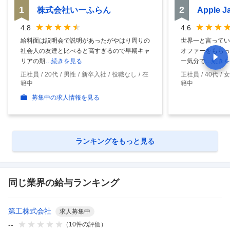
1
2
株式会社いーふらん
Apple 
4.8
4.6
給料面は説明会で説明があったがやはり周りの
世界一と言ってい
社会人の友達と比べると高すぎるので早期キャ
オファーをもらっ
リアの期
…続きを見る
ー気分で
…続きを
正社員
20代
男性
新卒入社
役職なし
在
正社員
40代
女
籍中
籍中
募集中の求人情報を見る
ランキングをもっと見る
同じ業界の給与ランキング
第工株式会社
求人募集中
--
（
10
件の評価）