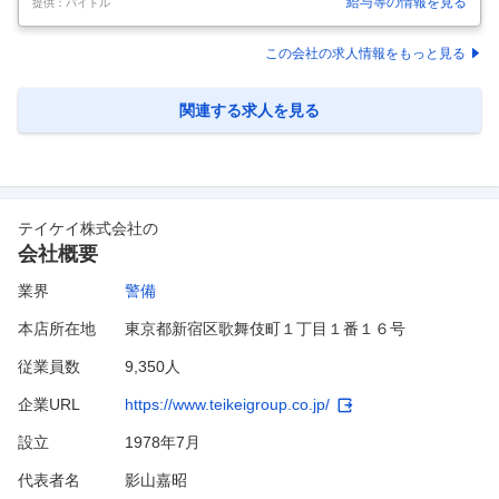
給与等の情報を見る
提供：バイトル
躍中！ 【職種】 株式会社MSK [ア・パ]①②交通誘導警備、警備員、イベ
ント警備 【歓迎する方】 未経験・初心者歓迎、経験者優遇、主婦(マ
マ)・主夫歓迎、フリーター歓迎、シニア(60代～)歓迎、学歴(中卒・高
この会社の求人情報をもっと見る
卒)不問、ブランク有OK、副業・WワークOK、ミドル(40代～)活躍中、
新卒・第二新卒歓迎、エルダー(50代〜)活躍中 【仕事内容】 ／ 交通誘
導スタッフ大募集！ ＼ 先輩の指示に従って、
…
関連する求人を見る
テイケイ株式会社
の
会社概要
業界
警備
本店所在地
東京都新宿区歌舞伎町１丁目１番１６号
従業員数
9,350人
企業URL
https://www.teikeigroup.co.jp/
設立
1978年7月
代表者名
影山嘉昭