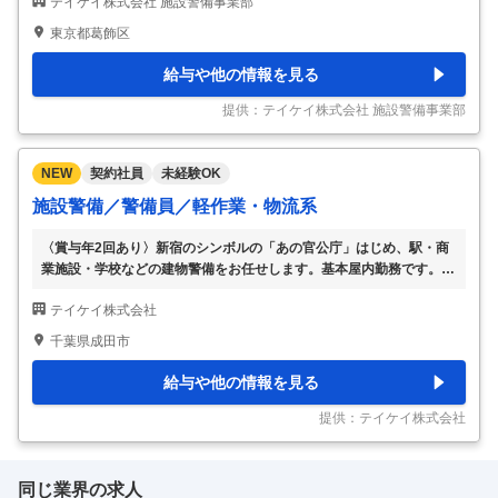
テイケイ株式会社 施設警備事業部
り など 立ちっぱなし・座りっぱなしではないのでご安心ください。
研修があるので未経験の方でも安心です。 慣れないうちはビルの構
東京都葛飾区
造や設備、お仕事のポイントなどを先輩スタッフが丁寧にお教えしま
す。 いきなり1名勤務はございません。 勤務地は一例で、一都三県に
給与や他の情報を見る
色々な勤務地があります。 各線沿いからあなたのご自宅の近くま
で、お気軽にご相談ください。 ▽勤務地例 東京都・神奈川県・千葉
提供：テイケイ株式会社 施設警備事業部
県・埼玉県など →特に新宿区・
…
NEW
契約社員
未経験OK
施設警備／警備員／軽作業・物流系
〈賞与年2回あり〉新宿のシンボルの「あの官公庁」はじめ、駅・商
業施設・学校などの建物警備をお任せします。基本屋内勤務です。勤
務地のご希望があればお気軽にご相談ください◎ 【職種】 公共施
テイケイ株式会社
設・官公庁・市・区役所・税務署 駅・商業施設・学校・官公庁 [契]①
②③施設警備(館内警備)、警備員、軽作業・物流その他 【歓迎する
千葉県成田市
方】 未経験・初心者歓迎、経験者優遇、主婦(ママ)・主夫歓迎、フリ
ーター歓迎、正社員経験不問、資格・スキル身につく、シニア(60代
給与や他の情報を見る
～)歓迎、学歴(中卒・高卒)不問、ブランク有OK、副業・WワークO
K、ミドル(40代～)活躍中、女性活躍中、職種未経験OK、新卒・第二
提供：テイケイ株式会社
新卒歓迎、エルダー
…
同じ業界の求人