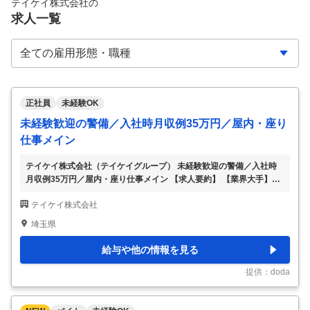
テイケイ株式会社
の
求人一覧
正社員
未経験OK
未経験歓迎の警備／入社時月収例35万円／屋内・座り
仕事メイン
テイケイ株式会社（テイケイグループ） 未経験歓迎の警備／入社時
月収例35万円／屋内・座り仕事メイン 【求人要約】 【業界大手】官
公庁～民間まで400以上の契約先あり 【高待遇】月収30万円以上も
テイケイ株式会社
可・入社祝金＋手当充実 【好環境】週3日勤務からOK＆土日休みも
可能です！ もう若くない、未経験だから…も大丈夫。 屋内・座り仕
埼玉県
事中心の施設警備で、安心・安定。 テイケイは、まもなく創業50周
年。 施設警備から交通警備、現金輸送、海上警備まで幅広く展開
給与や他の情報を見る
し、官公庁や都庁案件も数多く手がけてきました。 今回募集する施
設警備は、屋外の業務がほとんどなく巡回以外はモニター監視などの
提供：doda
座り仕事がメイン。身体への負担
…