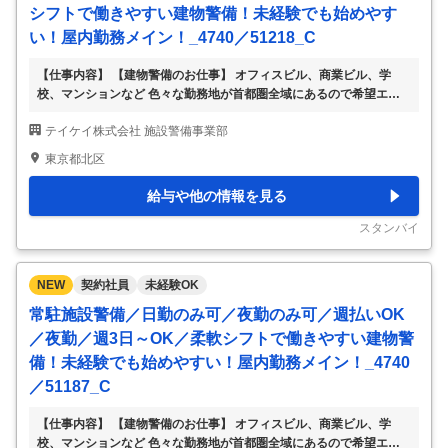
シフトで働きやすい建物警備！未経験でも始めやす
い！屋内勤務メイン！_4740／51218_C
【仕事内容】 【建物警備のお仕事】 オフィスビル、商業ビル、学
校、マンションなど 色々な勤務地が首都圏全域にあるので希望エリ
アをご相談ください。 ・受付や出入管理 ・施錠開錠 ・施設内の見回
テイケイ株式会社 施設警備事業部
り など 立ちっぱなし・座りっぱなしではないのでご安心ください。
研修があるので未経験の方でも安心です。 慣れないうちはビルの構
東京都北区
造や設備、お仕事のポイントなどを先輩スタッフが丁寧にお教えしま
す。 いきなり1名勤務はございません。 勤務地は一例で、一都三県に
給与や他の情報を見る
色々な勤務地があります。 各線沿いからあなたのご自宅の近くま
で、お気軽にご相談ください。 ▽勤務地例 東京都・神奈川県・千葉
スタンバイ
県・埼玉県など →特に新宿区・
…
NEW
契約社員
未経験OK
常駐施設警備／日勤のみ可／夜勤のみ可／週払いOK
／夜勤／週3日～OK／柔軟シフトで働きやすい建物警
備！未経験でも始めやすい！屋内勤務メイン！_4740
／51187_C
【仕事内容】 【建物警備のお仕事】 オフィスビル、商業ビル、学
校、マンションなど 色々な勤務地が首都圏全域にあるので希望エリ