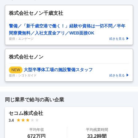
株式会社セノン千歳支社
警備／「新千歳空港で働く！」経験や資格は一切不問／半年
間寮費無料／入社支度金アリ／WEB面接OK
提供：エンゲージ
続きを見る
株式会社セノン
大型半導体工場の施設警備スタッフ
NEW
提供：シゴトガイド
続きを見る
同じ業界で給与の高い企業
セコム株式会社
3.4
平均年収
平均残業時間
672万円
33.2時間