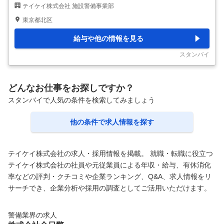
テイケイ株式会社 施設警備事業部
り など 立ちっぱなし・座りっぱなしではないのでご安心ください。
研修があるので未経験の方でも安心です。 慣れないうちはビルの構
東京都北区
造や設備、お仕事のポイントなどを先輩スタッフが丁寧にお教えしま
す。 いきなり1名勤務はございません。 勤務地は一例で、一都三県に
給与や他の情報を見る
色々な勤務地があります。 各線沿いからあなたのご自宅の近くま
で、お気軽にご相談ください。 ▽勤務地例 東京都・神奈川県・千葉
スタンバイ
県・埼玉県など →特に新宿区・
…
どんなお仕事をお探しですか？
スタンバイで人気の条件を検索してみましょう
他の条件で求人情報を探す
テイケイ株式会社の求人・採用情報を掲載。 就職・転職に役立つ
テイケイ株式会社の社員や元従業員による年収・給与、有休消化
率などの評判・クチコミや企業ランキング、Q&A、求人情報をリ
サーチでき、企業分析や採用の調査としてご活用いただけます。
警備業界の求人