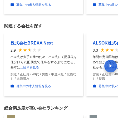
募集中の求人情報を見る
募集中の求人
関連する会社を探す
株式会社BREXA Next
ALSOK株式
2.9
3.3
出向先が大手企業のため、出向先にて配属先を
年間の定期昇給は
仕分けられ配属先で仕事をする形でになる。
めて豊かになる事
基本は
…続きを見る
社から
…続きを見
製造
正社員
40代
男性
中途入社
役職な
営業
正社員
4
し
退職済み
し
現職
募集中の求人情報を見る
募集中の求人
総合満足度
が高い会社ランキング