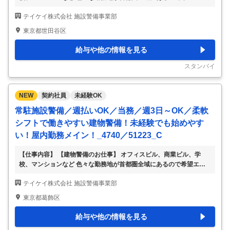
アをご相談ください。 ・受付や出入管理 ・施錠開錠 ・施設内の見回
テイケイ株式会社 施設警備事業部
り など 立ちっぱなし・座りっぱなしではないのでご安心ください。
研修があるので未経験の方でも安心です。 慣れないうちはビルの構
東京都世田谷区
造や設備、お仕事のポイントなどを先輩スタッフが丁寧にお教えしま
す。 いきなり1名勤務はございません。 勤務地は一例で、一都三県に
給与や他の情報を見る
色々な勤務地があります。 各線沿いからあなたのご自宅の近くま
で、お気軽にご相談ください。 ▽勤務地例 東京都・神奈川県・千葉
スタンバイ
県・埼玉県など →特に新宿区・
…
NEW
契約社員
未経験OK
常駐施設警備／週払いOK／当務／週3日～OK／柔軟
シフトで働きやすい建物警備！未経験でも始めやす
い！屋内勤務メイン！_4740／51223_C
【仕事内容】 【建物警備のお仕事】 オフィスビル、商業ビル、学
校、マンションなど 色々な勤務地が首都圏全域にあるので希望エリ
アをご相談ください。 ・受付や出入管理 ・施錠開錠 ・施設内の見回
テイケイ株式会社 施設警備事業部
り など 立ちっぱなし・座りっぱなしではないのでご安心ください。
研修があるので未経験の方でも安心です。 慣れないうちはビルの構
東京都葛飾区
造や設備、お仕事のポイントなどを先輩スタッフが丁寧にお教えしま
す。 いきなり1名勤務はございません。 勤務地は一例で、一都三県に
給与や他の情報を見る
色々な勤務地があります。 各線沿いからあなたのご自宅の近くま