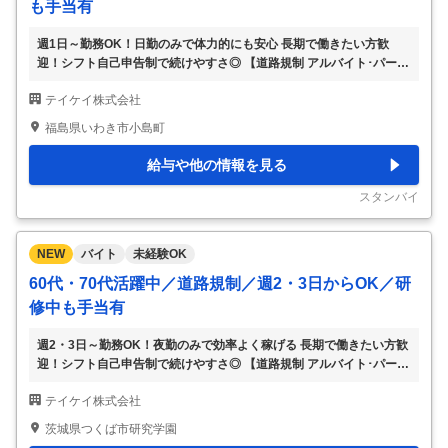
も手当有
週1日～勤務OK！日勤のみで体力的にも安心 長期で働きたい方歓
迎！シフト自己申告制で続けやすさ◎ 【道路規制 アルバイト･パート
のポイント】 ◆週払いOK！急な出費にも安心◎ ◆仕事が早く終了し
テイケイ株式会社
ても日給保証あり ◆復職（再入社）祝い金5万円支給 ◆資格のある方
は、高額手当支給！ ◆制服クリーニング無料 ◆交通費全額支給 【道
福島県いわき市小島町
路規制 仕事内容】 ●高速道路・一般道路での道路規制スタッフ ・工
事現場等の交通規制が必要な場所に 標識や、カラーコーン等の規制
給与や他の情報を見る
帯を設置 ・工事中は車両の誘導を行います。 ・終了したら速やかに
規制帯を撤去します。 ●規制ドライバー ・車両基地から現場まで、規
スタンバイ
制車両・資機材運
…
NEW
バイト
未経験OK
60代・70代活躍中／道路規制／週2・3日からOK／研
修中も手当有
週2・3日～勤務OK！夜勤のみで効率よく稼げる 長期で働きたい方歓
迎！シフト自己申告制で続けやすさ◎ 【道路規制 アルバイト･パート
のポイント】 ◆週払いOK！急な出費にも安心◎ ◆仕事が早く終了し
テイケイ株式会社
ても日給保証あり ◆復職（再入社）祝い金5万円支給 ◆資格のある方
は、高額手当支給！ ◆制服クリーニング無料 ◆交通費全額支給 【道
茨城県つくば市研究学園
路規制 仕事内容】 ●高速道路・一般道路での道路規制スタッフ ・工