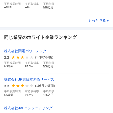
平均残業時間
有給取得率
平均年収
--
時間
--
%
978
万円
もっと見る
同じ業界のホワイト企業ランキング
株式会社関電パワーテック
3.3
（
17
件の評価）
平均残業時間
有給取得率
平均年収
6.3
時間
97.5
%
508
万円
株式会社JR東日本運輸サービス
3.3
（
108
件の評価）
平均残業時間
有給取得率
平均年収
5.6
時間
91.4
%
465
万円
株式会社JALエンジニアリング