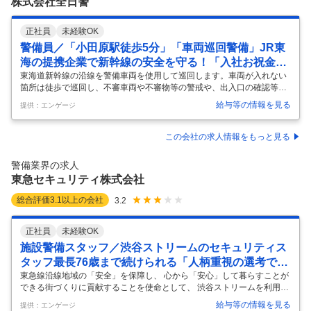
株式会社全日警
正社員
未経験OK
警備員／「小田原駅徒歩5分」「車両巡回警備」JR東
海の提携企業で新幹線の安全を守る！「入社お祝金10
万円」
東海道新幹線の沿線を警備車両を使用して巡回します。車両が入れない
箇所は徒歩で巡回し、不審車両や不審物等の警戒や、出入口の確認等を
行います。 業務は二人一組で行い、研修も約１カ月行いますので、警備
給与等の情報を見る
提供：エンゲージ
業が未経験の方もご安心ください。 ／ 20代～40代の方が活躍中！ JR東
海提携企業！新幹線の安全を守る仕事！ ＼ ＜入社後の研修＞ まずは座
学メインの研修で、警備関連の法律や心構え、事故発生時の対処法、救
この会社の求人情報をもっと見る
命措置などを学んでもらいます。 その後、配属先にて実地研修を行いま
すので、業務内容だけでなく、シフト勤務にも体を慣らすことができま
警備業界の求人
す。 ＜通勤は職場へ直行・直帰＞ パトロール隊事務所への直行直帰とな
東急セキュリティ株式会社
る
…
総合評価
3.1
以上の会社
3.2
正社員
未経験OK
施設警備スタッフ／渋谷ストリームのセキュリティス
タッフ最長76歳まで続けられる「人柄重視の選考です
／」
東急線沿線地域の「安全」を保障し、 心から「安心」して暮らすことが
できる街づくりに貢献することを使命として、 渋谷ストリームを利用さ
れる方の安全・安心づくりをお任せします。 ＜お任せする業務＞ ■防災
給与等の情報を見る
提供：エンゲージ