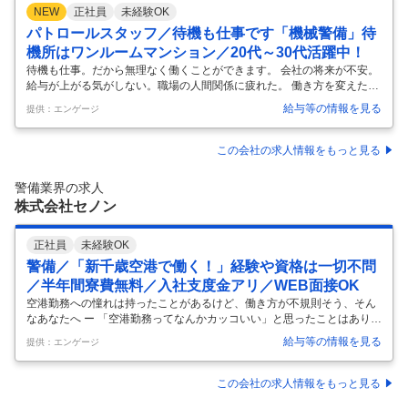
NEW
正社員
未経験OK
パトロールスタッフ／待機も仕事です「機械警備」待
機所はワンルームマンション／20代～30代活躍中！
待機も仕事。だから無理なく働くことができます。 会社の将来が不安。
給与が上がる気がしない。職場の人間関係に疲れた。 働き方を変えたい
けど、安定は手放したくない・・・ そんな悩みが重なってきた方に、ぜ
給与等の情報を見る
提供：エンゲージ
ひ読んでほしいです。 ■ 拠点＝自分専用の待機部屋 このお仕事の拠点
は、自分専用のワンルームマンション（シャワー・ベッド完備）。 警備
システムが発動したら現場へ向かい、対応が終わればまた部屋に戻るシ
この会社の求人情報をもっと見る
ンプルなサイクルです。 出動がなければ、そのまま1日が終わること
も。基本ひとりで過ごせるので、余計な気疲れなし。ゲーム、映画、読
警備業界の求人
書、資格勉強……過ごし方は自由。出動時にすぐ対応できれば、それで
株式会社セノン
OKです。
…
正社員
未経験OK
警備／「新千歳空港で働く！」経験や資格は一切不問
／半年間寮費無料／入社支度金アリ／WEB面接OK
空港勤務への憧れは持ったことがあるけど、働き方が不規則そう、そん
なあなたへ ー 「空港勤務ってなんかカッコいい」と思ったことはありま
せんか？ 「でも休みが少ないし、働き方も不規則で大変そう」と思った
給与等の情報を見る
提供：エンゲージ
ことはありませんか？ 「専門的な知識も必要そうで未経験では難しいの
では」と思ったことはありませんか？ ＼3～4日勤務で1～2日のお休
み！／ 当社はこの勤務の仕方が基本なので、先の予定も組みやすいのが
この会社の求人情報をもっと見る
ウレシイ！ ＼寮費半年無料で送迎もアリ！／ 空港近くに7畳の社員寮を