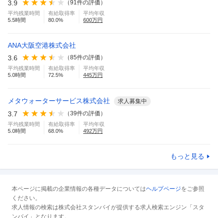
3.9
（
91
件の評価）
平均残業時間
有給取得率
平均年収
5.5
時間
80.0
%
600
万円
ANA大阪空港株式会社
3.6
（
85
件の評価）
平均残業時間
有給取得率
平均年収
5.0
時間
72.5
%
445
万円
メタウォーターサービス株式会社
求人募集中
3.7
（
39
件の評価）
平均残業時間
有給取得率
平均年収
5.0
時間
68.0
%
492
万円
もっと見る
本ページに掲載の企業情報の各種データについては
ヘルプページ
をご参照
ください。
求人情報の検索は株式会社スタンバイが提供する求人検索エンジン「スタ
ンバイ」となります。