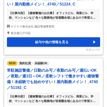
い！屋内勤務メイン！_4740／51224_C
【仕事内容】 【建物警備のお仕事】 オフィスビル、商業ビル、学
校、マンションなど 色々な勤務地が首都圏全域にあるので希望エリ
アをご相談ください。 ・受付や出入管理 ・施錠開錠 ・施設内の見回
テイケイ株式会社 施設警備事業部
り など 立ちっぱなし・座りっぱなしではないのでご安心ください。
研修があるので未経験の方でも安心です。 慣れないうちはビルの構
東京都江戸川区
造や設備、お仕事のポイントなどを先輩スタッフが丁寧にお教えしま
す。 いきなり1名勤務はございません。 勤務地は一例で、一都三県に
給与や他の情報を見る
色々な勤務地があります。 各線沿いからあなたのご自宅の近くま
で、お気軽にご相談ください。 ▽勤務地例 東京都・神奈川県・千葉
スタンバイ
県・埼玉県など →特に新宿区・
…
NEW
契約社員
未経験OK
常駐施設警備／日勤のみ可／夜勤のみ可／週払いOK
／夜勤／週3日～OK／柔軟シフトで働きやすい建物警
備！未経験でも始めやすい！屋内勤務メイン！_4740
／51192_C
【仕事内容】 【建物警備のお仕事】 オフィスビル、商業ビル、学
校、マンションなど 色々な勤務地が首都圏全域にあるので希望エリ
アをご相談ください。 ・受付や出入管理 ・施錠開錠 ・施設内の見回