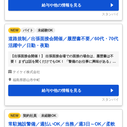
事現場等の交通規制が必要な場所に 標識や、カラーコーン等の規制
給与や他の情報を見る
帯を設置 ・工事中は車両の誘導を行います。 ・終了したら速やかに
規制帯を撤去します。 ●規制ドライバー ・車両基地から現場まで、規
スタンバイ
制車両・資機
…
NEW
バイト
未経験OK
道路規制／出張面接会開催／履歴書不要／60代・70代
活躍中／日勤・夜勤
【出張面接会開催！】 出張面接会場での面接の場合は、履歴書は不
要！ まずは話を聞くだけでもOK！ 「警備のお仕事に興味がある」
「職場の雰囲気を知りたい」 「自分に合った働き方ができるか、相
テイケイ株式会社
談してから応募したい」 などなど、知りたい事・不安な事を直接聞
けるチャンスです。 服装自由ですので、お気軽にご参加ください！
福島県郡山市中町
≪郡山リクルートセンター会場≫ 会場 郡山リクルートセンター 住
所：福島県郡山市中町5-1 郡山中町ビル3階 まずはお電話もしくはWE
給与や他の情報を見る
B応募ボタンよりご応募ください。 こちらより面接会の日時をご案内
いたします。※予約必須です！ TEL：0120-905-653（365日応募受付
スタンバイ
中／受
…
NEW
契約社員
未経験OK
常駐施設警備／週払いOK／当務／週3日～OK／柔軟