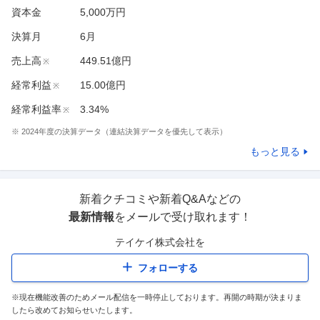
資本金
5,000万円
決算月
6
月
売上高
449.51億円
※
経常利益
15.00億円
※
経常利益率
3.34%
※
※
2024
年度の決算データ（連結決算データを優先して表示）
もっと見る
新着クチコミや新着Q&Aなどの
最新情報
をメールで受け取れます！
テイケイ株式会社
を
フォローする
※現在機能改善のためメール配信を一時停止しております。再開の時期が決まりま
したら改めてお知らせいたします。