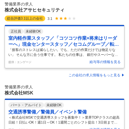
ご用意。基本的に寮から空港へ送迎もあるので、出退勤はラクチン！ ＼
警備業界の求人
夜勤はないので体への負担も少ない！／ シフトは遅くても、22：00で
株式会社アサヒセキュリティ
終
…
総合評価
3.1
以上の会社
3.1
正社員
未経験OK
室内軽作業スタッフ／「コツコツ作業×将来はリーダ
ーへ」現金センタースタッフ／セコムグループ／転勤
なし／名古屋
「接客のストレスは減らしたい。でも、ただの作業だけでは物足りな
い」 そんな方に合う仕事です。 私たちの仕事は、 銀行やスーパーなど
から回収された現金を扱う仕事。 接客はありませんが、 チームで協力し
給与等の情報を見る
提供：エンゲージ
ながら進める仕事です。 そして将来的には、 現場をまとめるリーダーと
しての役割も担っていただきます。 【入社後】 ・現金を機械に投入 ・
金額確認（自動計数） ・釣銭準備 ・現金袋の仕分け・運搬（※一部あ
この会社の求人情報をもっと見る
り） 【将来的には】 ・作業の進捗管理 ・スタッフへの指示出し ・新人
教育 ・チーム全体の業務管理 現場を支える“監督的ポジション”へステッ
警備業界の求人
プアップ可能 ■この仕事の特徴 ・接客なし（対お客様対応なし
…
株式会社MSK
パート・アルバイト
未経験OK
交通誘導警備／警備員／イベント警備
＜株式会社MSKで交通誘導スタッフを募集中！＞業界TOPクラスの超高
日給！日払いOK！週1日～OK！1週間ごとのシフト提出！3日前まで調
整可！Wワーカーや学生、主婦（夫）、フリーターなど、幅広い方が活