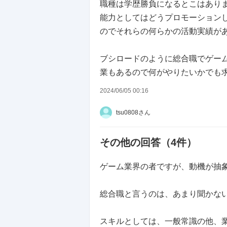
職種は学歴勝負になるとこはあり
能力としてはどうプロモーション
のでそれらの何らかの活動実績が
ブシロードのように総合職でゲー
業もあるので何がやりたいかでも
2024/06/05 00:16
tsu0808さん
その他の回答（
4
件）
ゲーム業界の者ですが、動機が抽
総合職と言うのは、あまり聞かな
スキルとしては、一般常識の他、