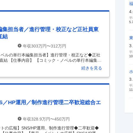
4
平
5.
編集担当者／進行管理・校正など正社員東
直結
3
年収303万円〜312万円
平
ノベルの単行本編集担当者】進行管理・校正など◆正社
10
直結 【仕事内容】 【コミック・ノベルの単行本編集担
◆東証グロース上場◆中野坂上駅直結 【具体的な仕事
続きを見る
の編集経験もしくは書籍制作を行った経験をお持ちの方
ンターテイメント企業／転勤なし～ ※株式会社ブシロー
3
スへの在籍出向となります※ ■業務内容 コミックグロ
平
コミックス・書籍を世に送り出すためには、連載を担
11
S／HP運用／制作進行管理二卒歓迎総合エ
年収328.9万円〜450万円
トの広報】SNS/HP運用、制作進行管理◆二卒歓迎◆