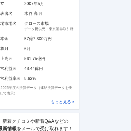
設立
2007年5月
代表者名
木谷 高明
上場市場名
グロース市場
データ提供元：
東京証券取引所
資本金
57億7,300万円
決算月
6
月
売上高
561.75億円
※
経常利益
48.44億円
※
経常利益率
8.62%
※
※
2025
年度の決算データ（連結決算データを優
して表示）
もっと見る
新着クチコミや新着Q&Aなどの
最新情報
をメールで受け取れます！