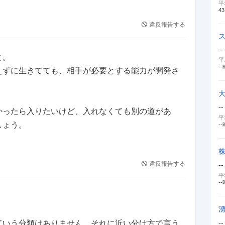
平
43
違反報告する
ないとなれませんので、
います。
--
と。
者とか、どうですか？
平
--
えずに生きてても、相手が必要とする能力が開発さ
ら、「制作」でしょう。
--
かったら入りたいけど、入れなくても別の道があ
なら、
平
しょう。
ては？
--
ていくことになります。
違反報告する
--
もりはありませんよね？
平
じゃないですかね。
--
--
ていう分類はありません。それに近い分け方で言う