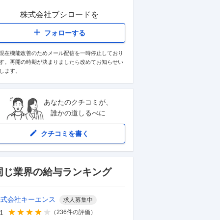
株式会社ブシロード
を
フォローする
現在機能改善のためメール配信を一時停止しており
す。再開の時期が決まりましたら改めてお知らせい
します。
あなたのクチコミが、
誰かの道しるべに
クチコミを書く
同じ業界の給与ランキング
株式会社キーエンス
求人募集中
.1
（
236
件の評価）