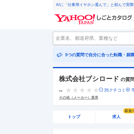
AIに「仕事用イヤホン選んで」と頼んで実
5つの質問で自分に合った転職・就
株式会社ブシロード
の質
--
35
クチコミ
その他（メーカー）業界
募集
トップ
求人