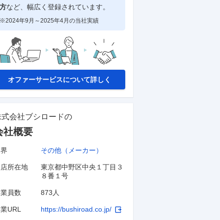
方
など、幅広く登録されています。
※2024年9月～2025年4月の当社実績
オファーサービスについて詳しく
株式会社ブシロード
の
会社概要
業界
その他（メーカー）
本店所在地
東京都中野区中央１丁目３
８番１号
従業員数
873人
業URL
https://bushiroad.co.jp/