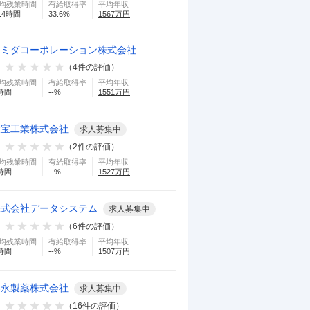
均残業時間
有給取得率
平均年収
.4
時間
33.6
%
1567
万円
スミダコーポレーション株式会社
（
4
件の評価）
均残業時間
有給取得率
平均年収
時間
--
%
1551
万円
大宝工業株式会社
求人募集中
（
2
件の評価）
均残業時間
有給取得率
平均年収
時間
--
%
1527
万円
株式会社データシステム
求人募集中
（
6
件の評価）
均残業時間
有給取得率
平均年収
時間
--
%
1507
万円
湧永製薬株式会社
求人募集中
（
16
件の評価）