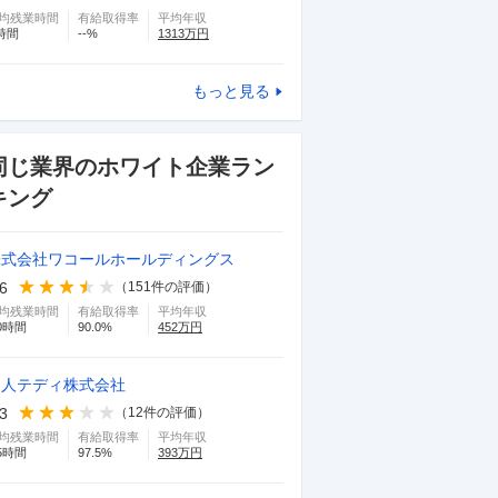
均残業時間
有給取得率
平均年収
時間
--
%
1313
万円
もっと見る
同じ業界のホワイト企業ラン
キング
株式会社ワコールホールディングス
.6
（
151
件の評価）
均残業時間
有給取得率
平均年収
0
時間
90.0
%
452
万円
帝人テディ株式会社
.3
（
12
件の評価）
均残業時間
有給取得率
平均年収
5
時間
97.5
%
393
万円