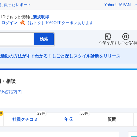
際に買ったレポート
Yahoo! JAPAN
IDでもっと便利に
新規取得
ログイン
［おトク］10％OFFクーポンあります
企業を探す
しごとQA
職活動の方法がすぐわかる！しごと探しスタイル診断をリリース
問・相談
平均
576
万円
中
29件
50件
社員クチコミ
年収
質問