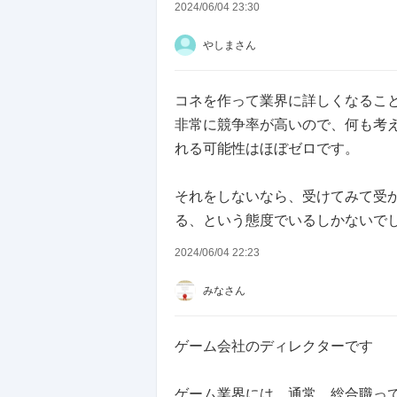
経理とかどうですか？
2024/06/04 23:30
やしまさん
ハードウェア開発している会社で
ハードウェア開発は狭き門かと思
コネを作って業界に詳しくなるこ
ネットワーク管理者とか機材管理
非常に競争率が高いので、何も考
れる可能性はほぼゼロです。
「人を笑顔に、楽しませたい」な
それをしないなら、受けてみて受
プログラミングがある程度できる
る、という態度でいるしかないで
ゲームプログラマーを目指してみ
当然、ゲームプログラミングをし
2024/06/04 22:23
みなさん
今から、音や絵の専門家になるつ
なら、プログラマーかプランナー
ゲーム会社のディレクターです
ゲーム業界には、通常、総合職っ