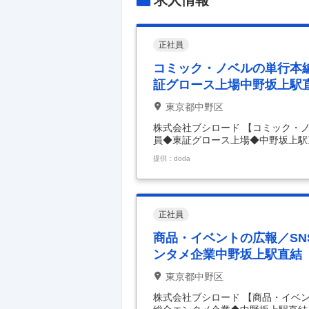
求人情報
正社員
コミック・ノベルの単行本
証グロース上場中野坂上駅
東京都中野区
株式会社ブシロード 【コミック・
員◆東証グロース上場◆中野坂上駅
当者】進行管理・校正など◆正社員
提供：doda
内容】 ～コミックあるいはノベル
へ／あらゆるIPを手掛ける総合エ
ド雇用、株式会社ブシロードワーク
ウルをはじめとする当社レーベルの
当する編集者だけでなく
…
正社員
商品・イベントの広報／SN
ンタメ企業中野坂上駅直結
東京都中野区
株式会社ブシロード 【商品・イベン