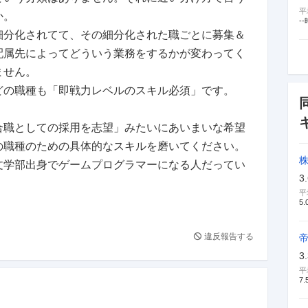
平
か。
--
細分化されてて、その細分化された職ごとに募集＆
配属先によってどういう業務をするかが変わってく
ません。
どの職種も「即戦力レベルのスキル必須」です。
合職としての採用を志望」みたいにあいまいな希望
の職種のための具体的なスキルを磨いてください。
文学部出身でゲームプログラマーになる人だってい
3
平
5.
違反報告する
3
平
7.