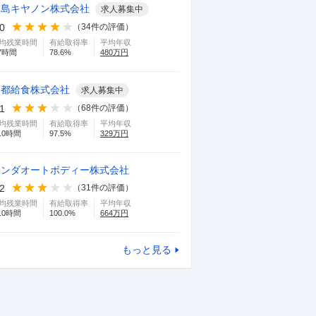
福島キヤノン株式会社
求人募集中
.0
（
34
件の評価）
均残業時間
有給取得率
平均年収
7
時間
78.6
%
480
万円
東都給食株式会社
求人募集中
.1
（
68
件の評価）
均残業時間
有給取得率
平均年収
.0
時間
97.5
%
329
万円
ホンダオートボディー株式会社
.2
（
31
件の評価）
均残業時間
有給取得率
平均年収
.0
時間
100.0
%
664
万円
もっと見る