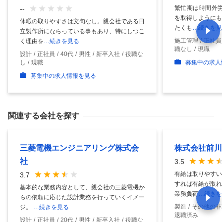
繁忙期は時間外労
--
を取得しようにも
休暇の取りやすさは文句なし。親会社である日
たくも
…続きを見
立製作所にならっている事もあり、特にしつこ
施工管理
正社員
く理由を
…続きを見る
職なし
現職
設計
正社員
40代
男性
新卒入社
役職な
し
現職
募集中の求人
募集中の求人情報を見る
関連する会社を探す
三菱電機エンジニアリング株式会
株式会社前川
社
3.5
有給は取りやすい
3.7
すれば有給が取れ
基本的な業務内容として、親会社の三菱電機か
業務負荷
…続きを
らの依頼に応じた設計業務を行っていくイメー
製造
その他の非
ジ。
…続きを見る
退職済み
設計
正社員
20代
男性
新卒入社
役職な