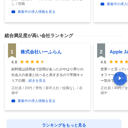
し
現職
募集中の求人
募集中の求人情報を見る
総合満足度
が高い会社ランキング
1
2
株式会社いーふらん
Apple 
4.8
4.6
給料面は説明会で説明があったがやはり周りの
世界一と言ってい
社会人の友達と比べると高すぎるので早期キャ
オファーをもらっ
リアの期
…続きを見る
ー気分で
…続きを
正社員
20代
男性
新卒入社
役職なし
在
正社員
40代
女
籍中
籍中
募集中の求人情報を見る
ランキングをもっと見る