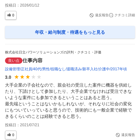
投稿日：
2026/01/12
0
違反報告
クチコミ詳細
年収・給与制度・待遇
をもっと見る
株式会社日立パワーソリューションズの評判・クチコミ・評価
仕事内容
良い点
設備管理
正社員
40代
男性
役職なし
退職済み
新卒入社
介護中
2017年頃
3.0
大手企業の子会社なので、親会社の受注した案件に機器を供給し
たり、下請けとして参加したり、大手企業でなければ受注できな
いような案件にも参加できるということはあると思う。

最先端ということはないかもしれないが、それなりに社会の変化
にもついていっていると思うので、技術的にも一般企業で経験で
きるくらいのことは経験できると思う。
投稿日：
2021/07/21
0
違反報告