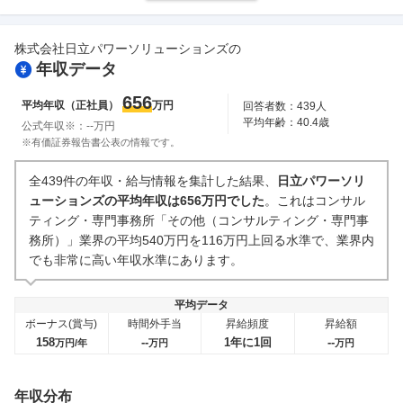
ワークライフバランス
女性の活躍・働きやすさ
9
件
1
件
株式会社日立パワーソリューションズ
の
副業
テレワーク・リモートワーク
年収データ
0件
4
件
人事・評価制度
入社理由・入社後ギャップ
656
平均年収（正社員）
万円
回答者数：
439
人
2
件
6
件
平均年齢：
40.4
歳
公式年収※：
--
万円
企業の選考に関するクチコミ
※有価証券報告書公表の情報です。
中途採用面接・選考
新卒採用面接・選考
全439件の年収・給与情報を集計した結果、
日立パワーソリ
2
件
2
件
ューションズの平均年収は656万円でした
。これはコンサル
ティング・専門事務所「その他（コンサルティング・専門事
務所）」業界の平均540万円を116万円上回る水準で、業界内
でも非常に高い年収水準にあります。
平均データ
ボーナス(賞与)
時間外手当
昇給頻度
昇給額
158
--
1年に1回
--
万円/年
万円
万円
年収分布