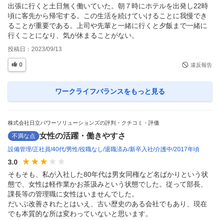
出張に行くと土日無く働いていた。朝７時にホテルを出発し22時
頃に客先から帰宅する。この生活を続けていけることに我慢でき
ることが重要である。上司や先輩と一緒に行くと夕飯まで一緒に
行くことになり、気が休まることがない。
投稿日：
2023/09/13
0
違反報告
ワークライフバランス
をもっと見る
株式会社日立パワーソリューションズの評判・クチコミ・評価
女性の活躍・働きやすさ
不満な点
設備管理
正社員
40代
男性
役職なし
退職済み
新卒入社
介護中
2017年頃
3.0
そもそも、私が入社した80年代は男女同権など名ばかりという状
態で、女性は軽作業かお茶汲みという状態でした。従って部長、
課長等の管理職に女性はいませんでした。

だいぶ改善されたとはいえ、古い歴史のある会社でもあり、現在
でも本質的な所は変わっていないと思います。