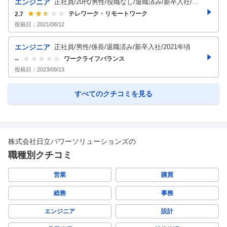
エンジニア
正社員/20代/男性/役職なし/退職済み/新卒入社/既
婚/2020年頃
テレワーク・リモートワーク
2.7
投稿日：
2021/08/12
エンジニア
正社員/男性/係長/退職済み/新卒入社/2021年頃
ワークライフバランス
--
投稿日：
2023/09/13
すべてのクチコミを見る
株式会社日立パワーソリューションズ
の
職種別クチコミ
営業
購買
総務
事務
エンジニア
設計