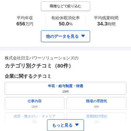
職種などで絞り込む
平均年収
有給休暇消化率
平均残業時間
656
50.0
34.3
万円
%
時間
他のデータを見る
株式会社日立パワーソリューションズ
の
カテゴリ別クチコミ（
80
件）
企業に関するクチコミ
年収・給与制度・待遇
19
件
仕事内容
職場の雰囲気
18
件
8
件
成長・働きがい・キャリア
退職検討理由
7
件
2
件
もっと見る