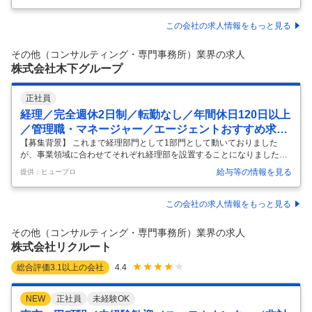
上の連続黒字経営／売上250億・社員数2700名規模／本業部門では20年
以上連続全国1位獲得／多角事業で成長展開する優良企業】 ■業務内容：
この会社の求人情報をもっと見る
（1）発注者支援業務／施工管理（工事監督、行政事務補助、公物管
理、積算等）： 国土交通省や地方自治体等の官公庁が発注する公共事業
その他（コンサルティング・専門事務所）業界の求人
で、発注者が行う業務を代行する補助業務です。具体的な仕事内容と
…
株式会社木下グループ
正社員
経理／完全週休2日制／転勤なし／年間休日120日以上
／管理職・マネージャー／エージェントおすすめ求人
／学歴不問
【募集背景】 これまで経理部門として1部門として動いておりました
が、事業領域に合わせてそれぞれ経理部を設置することになりましたの
で組織強化のための募集です。 【業務内容】 弊社は木下グループの管理
給与等の情報を見る
提供：ヒュープロ
部門を担っています。経理部は住まい・医療福祉・エンタメ・ホールデ
ィングスの各事業毎の4部体制になっており、メンバーとして医療福祉
領域における経理業務をお任せします。 ※木下グループ本体の経理部所
この会社の求人情報をもっと見る
属となり、出向等はありません。 チーム内のメンバーと協力して業務を
進めていただきます。わからないことは、先輩や上司がアドバイスしま
その他（コンサルティング・専門事務所）業界の求人
すのでご安心ください◎ 〇詳細 ・日次・月次・年次業務 ・伝票起票 ・
株式会社リクルート
税理士対応
…
総合評価
3.1
以上の会社
4.4
NEW
正社員
未経験OK