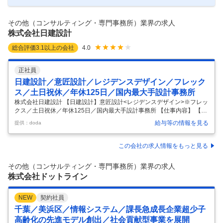
を解決するシステム設計のプロジェクトの遂行に責任を負う。 設計開発
文書の作成や計画工程に沿った設計開発を担当する。 所属する組織の方
針に基
…
その他（コンサルティング・専門事務所）業界の求人
株式会社日建設計
総合評価
3.1
以上の会社
4.0
正社員
日建設計／意匠設計／レジデンスデザイン／フレック
ス／土日祝休／年休125日／国内最大手設計事務所
株式会社日建設計 【日建設計】意匠設計<レジデンスデザイン>※フレッ
クス／土日祝休／年休125日／国内最大手設計事務所 【仕事内容】 【日
建設計】意匠設計<レジデンスデザイン>※フレックス／土日祝休／年休
給与等の情報を見る
提供：doda
125日／国内最大手設計事務所 【具体的な仕事内容】 ～年間休日125日
／国内外に拠点を設け、日本を代表する大手設計事務所～ ■業務内容 当
社が取り組むプロジェクトに、設計担当の一人として参画いただきま
この会社の求人情報をもっと見る
す。 プロジェクトは、用途、規模、国内外建設地ともに多岐にわたりま
す。 担当プロジェクトは、その時点の状況によるために確定できません
その他（コンサルティング・専門事務所）業界の求人
が、ご経験や希望等を踏まえて決定します。 入社時にレジデンス、
…
株式会社ドットライン
NEW
契約社員
千葉／美浜区／情報システム／課長急成長企業超少子
高齢化の先進モデル創出／社会貢献型事業を展開