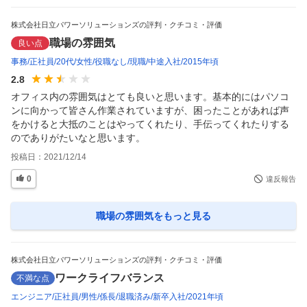
株式会社日立パワーソリューションズの評判・クチコミ・評価
職場の雰囲気
良い点
事務
正社員
20代
女性
役職なし
現職
中途入社
2015年頃
2.8
オフィス内の雰囲気はとても良いと思います。基本的にはパソコ
ンに向かって皆さん作業されていますが、困ったことがあれば声
をかけると大抵のことはやってくれたり、手伝ってくれたりする
のでありがたいなと思います。
投稿日：
2021/12/14
0
違反報告
職場の雰囲気
をもっと見る
株式会社日立パワーソリューションズの評判・クチコミ・評価
ワークライフバランス
不満な点
エンジニア
正社員
男性
係長
退職済み
新卒入社
2021年頃