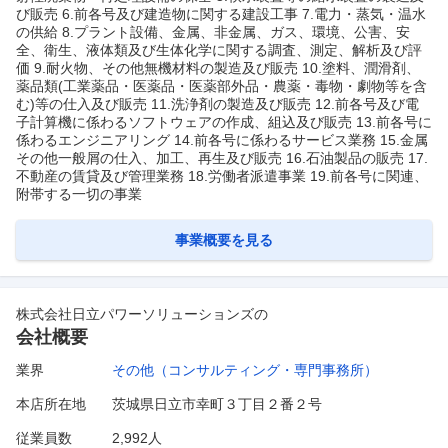
び販売 6.前各号及び建造物に関する建設工事 7.電力・蒸気・温水
の供給 8.プラント設備、金属、非金属、ガス、環境、公害、安
全、衛生、液体類及び生体化学に関する調査、測定、解析及び評
価 9.耐火物、その他無機材料の製造及び販売 10.塗料、潤滑剤、
薬品類(工業薬品・医薬品・医薬部外品・農薬・毒物・劇物等を含
む)等の仕入及び販売 11.洗浄剤の製造及び販売 12.前各号及び電
子計算機に係わるソフトウェアの作成、組込及び販売 13.前各号に
係わるエンジニアリング 14.前各号に係わるサービス業務 15.金属
その他一般屑の仕入、加工、再生及び販売 16.石油製品の販売 17.
不動産の賃貸及び管理業務 18.労働者派遣事業 19.前各号に関連、
附帯する一切の事業
事業概要を見る
株式会社日立パワーソリューションズ
の
会社概要
業界
その他（コンサルティング・専門事務所）
本店所在地
茨城県日立市幸町３丁目２番２号
従業員数
2,992人