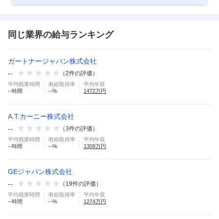
同じ業界の給与ランキング
ガートナージャパン株式会社
--
（
2
件の評価）
平均残業時間
有給取得率
平均年収
--
時間
--
%
1472
万円
A.T.カーニー株式会社
--
（
3
件の評価）
平均残業時間
有給取得率
平均年収
--
時間
--
%
1309
万円
GEジャパン株式会社
--
（
19
件の評価）
平均残業時間
有給取得率
平均年収
--
時間
--
%
1274
万円