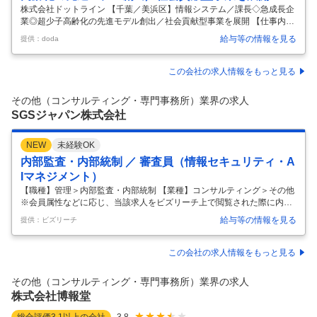
株式会社ドットライン 【千葉／美浜区】情報システム／課長◇急成長企
業◎超少子高齢化の先進モデル創出／社会貢献型事業を展開 【仕事内
容】 【千葉／美浜区】情報システム／課長◇急成長企業◎超少子高齢化
給与等の情報を見る
提供：doda
の先進モデル創出／社会貢献型事業を展開 【具体的な仕事内容】 訪問医
療・放デイ・就労支援など複数の社会福祉事業を展開／人の暮らしを支
える社会インフラ ＝求人のポイント＝ ◇SaaS・AIを活用した社内DX推
この会社の求人情報をもっと見る
進ポジション ◇Google Workspaceや各種クラウドサービスの導入・活
用支援 ◇急成長する医療・福祉グループをITから支える環境 ■募集背
その他（コンサルティング・専門事務所）業界の求人
景： 当グループは、障がい福祉事業を中心に圧倒的な
…
SGSジャパン株式会社
NEW
未経験OK
内部監査・内部統制 ／ 審査員（情報セキュリティ・A
Iマネジメント）
【職種】管理＞内部監査・内部統制 【業種】コンサルティング＞その他
※会員属性などに応じ、当該求人をビズリーチ上で閲覧された際に内容
が異なる場合があります ▍はじめに 審査員の概要 審査員は、これまで
給与等の情報を見る
提供：ビズリーチ
の現場経験を活かし、クライアント企業の安全や品質が基準を満たして
いるかを第三者の立場で確認する仕事です。 現場を知っているからこ
そ、実態に即した視点で課題を見つけ、改善を支援できます。 所属企業
この会社の求人情報をもっと見る
の「守る側」として培った経験を、多くのクライアントの「社会の信頼
を支える側」として活かせる専門職です。 手厚い研修体制があるため、
その他（コンサルティング・専門事務所）業界の求人
今の実務経験がそのまま最大の武器になります。 世界最大級の機関で一
株式会社博報堂
生モノのス
…
総合評価
3.1
以上の会社