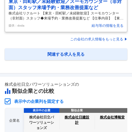
東京・田町駅／未経験歓迎／スーモカウンター（非対
面）スタッフ来場予約・業務改善提案など
株式会社リクルート 【東京・田町駅／未経験歓迎】スーモカウンター
（非対面）スタッフ◆来場予約・業務改善提案など 【仕事内容】 【東
京・田町駅／未経験歓迎】スーモカウンター（非対面）スタッフ◆来場
給与等の情報を見る
提供：doda
予約・業務改善提案など 【具体的な仕事内容】 ★業務内容 スーモカウ
ンターにおける、『お客様の来場予約・業務改善提案・新規施策検討』
※電話コミュニケーションのみ ※スーモカウンターとは：注文住宅や新
この会社の求人情報をもっと見る
築マンションの購入検討者に向けた、無料の相談・建築会社・マンショ
ン紹介サービス ■具体的な業務 （1）スーモカウンターのサービス利用
を検討するお客様に対し、以下の業務を担当いただきます。 ・来場予約
関連する求人を見る
促進（受
…
株式会社日立パワーソリューションズ
の
類似企業との比較
表示中の企業列を固定する
表示中の企業
類似企業
株式会社日立パ
株式会社日建設
株式会社博報堂
企業名
ワーソリューシ
計
ョンズ