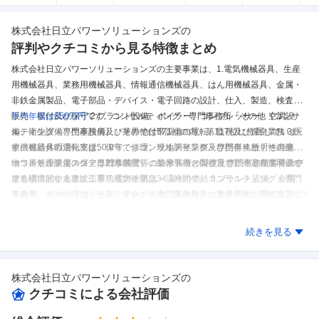
株式会社日立パワーソリューションズ
の
評判やクチコミから見る特徴まとめ
株式会社日立パワーソリューションズの主要事業は、1.電気機械器具、生産
用機械器具、業務用機械器具、情報通信機械器具、はん用機械器具、金属・
非鉄金属製品、電子部品・デバイス・電子回路の設計、仕入、製造、検査、
販売、据付及び保守 2.プラント設備、ボイラー、コンプレッサー、空調設
平均年収は656万円
です。
コンサルティング・専門事務所「その他（コンサ
備、衛生設備、生産設備及びその他付帯設備の運転、監視及び保全業務 3.医
ルティング・専門事務所）」業界では571社の内、第117位に位置していま
療機械器具の運転支援、保守、修理、現地調整業務及び据付 4.放射性廃棄
す。
有給休暇消化率は50.0％で、コンサルティング・専門事務所「その他
物・再処理設備の保全 5.軟水装置等の給水装置の製造及び販売 6.前各号及び
（コンサルティング・専門事務所）」業界平均と同程度で、一定程度取得で
ホワイト企業度スコアは22/100で、コンサルティング・専門事務所業界の中
建造物に関する建設工事 7.電力・蒸気・温水の供給 8.プラント設備、金属、
きる環境といえます。
でも標準的な水準に位置しています。
平均残業時間は34.3時間で、コンサルティング・専門
非金属、ガス、環境、公害、安全、衛生、液体類及び生体化学に関する調
事務所「その他（コンサルティング・専門事務所）」業界平均と同程度とな
※しごとカタログに投稿されたクチコミを集計した結果であり、実際とは異なる可能
性があります。
査、測定、解析及び評価 9.耐火物、その他無機材料の製造及び販売 10.塗
っております。
リモートワークの実施率は71.4％です。
株式会社日立パワーソリューションズ
のクチコミを見る
料、潤滑剤、薬品類(工業薬品・医薬品・医薬部外品・農薬・毒物・劇物等を
続きを見る
含む)等の仕入及び販売 11.洗浄剤の製造及び販売 12.前各号及び電子計算機に
係わるソフトウェアの作成、組込及び販売 13.前各号に係わるエンジニアリン
グ 14.前各号に係わるサービス業務 15.金属その他一般屑の仕入、加工、再生
株式会社日立パワーソリューションズ
の
及び販売 16.石油製品の販売 17.不動産の賃貸及び管理業務 18.労働者派遣事
クチコミによる会社評価
業 19.前各号に関連、附帯する一切の事業。
全80件の
社員クチコミ
を集計し