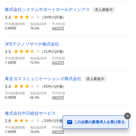
株式会社システムサポートホールディングス
求人募集中
3.4
（
34
件の評価）
平均残業時間
有給取得率
平均年収
6.8
時間
78.0
%
440
万円
JFEテクノリサーチ株式会社
3.5
（
31
件の評価）
平均残業時間
有給取得率
平均年収
7.1
時間
72.9
%
531
万円
東京ガスコミュニケーションズ株式会社
求人募集中
3.4
（
65
件の評価）
平均残業時間
有給取得率
平均年収
6.0
時間
66.3
%
480
万円
株式会社中日総合サービス
2.8
（
33
件の評価）
この企業の新着求人を受け取る
平均残業時間
有給取得率
平均年収
7.5
時間
70.0
%
490
万円