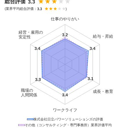
た結果、
総合評価は3.3と高く、比較的社員からの評価満足度が高い傾向で
総合評価
3.3
す。
クチコミの傾向をみると、良い点の比率が51.3％と過半数を占め、全体
(業界平均総合評価：
)
3.3
として良い評価が優勢です。
仕事のやりがい
経営・雇用の
給与・昇給
安定性
職場の
成長・教育
人間関係
ワークライフ
株式会社日立パワーソリューションズ
の評価
その他（コンサルティング・専門事務所）
業界評価平均