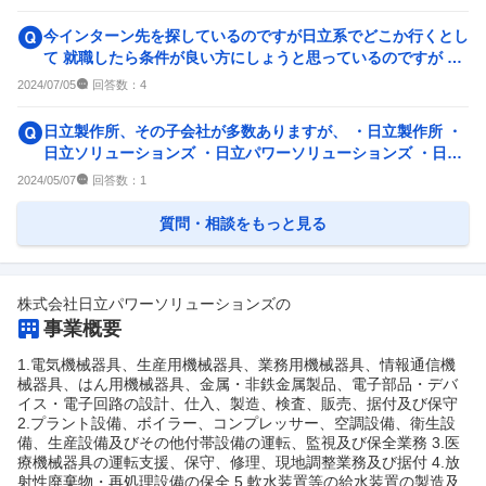
今インターン先を探しているのですが日立系でどこか行くとし
て 就職したら条件が良い方にしょうと思っているのですが 日
立パワーソリューショ...
回答数：
2024/07/05
4
日立製作所、その子会社が多数ありますが、 ・日立製作所 ・
日立ソリューションズ ・日立パワーソリューションズ ・日立
産業制御ソリューシ...
回答数：
2024/05/07
1
質問・相談をもっと見る
株式会社日立パワーソリューションズ
の
事業概要
1.電気機械器具、生産用機械器具、業務用機械器具、情報通信機
械器具、はん用機械器具、金属・非鉄金属製品、電子部品・デバ
イス・電子回路の設計、仕入、製造、検査、販売、据付及び保守
2.プラント設備、ボイラー、コンプレッサー、空調設備、衛生設
備、生産設備及びその他付帯設備の運転、監視及び保全業務 3.医
療機械器具の運転支援、保守、修理、現地調整業務及び据付 4.放
射性廃棄物・再処理設備の保全 5.軟水装置等の給水装置の製造及