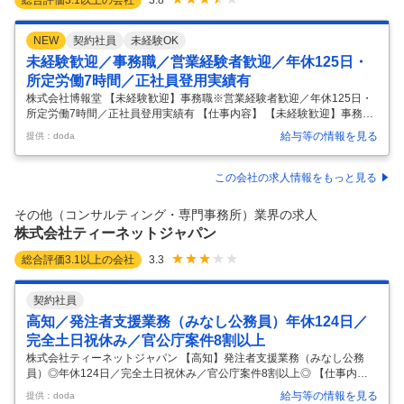
3.8
NEW
契約社員
未経験OK
未経験歓迎／事務職／営業経験者歓迎／年休125日・
所定労働7時間／正社員登用実績有
株式会社博報堂 【未経験歓迎】事務職※営業経験者歓迎／年休125日・
所定労働7時間／正社員登用実績有 【仕事内容】 【未経験歓迎】事務職
※営業経験者歓迎／年休125日・所定労働7時間／正社員登用実績有 【具
給与等の情報を見る
提供：doda
体的な仕事内容】 <異業界からの入社者活躍中キャリアチェンジ可能／
国内トップクラスのスケール/営業職から転向希望者歓迎> 【職務内容】
配属部署の基幹業務の円滑な推進をサポートする事務業務全般をご担当
この会社の求人情報をもっと見る
頂きます。 業務の特徴としてはサポート業務・管理業務・会計処理・予
算管理等の経理業務など幅広い業務に対応いただきます。ご経験や適性
その他（コンサルティング・専門事務所）業界の求人
等に応じて担当いただく業務を決定いたします。 【具体的な業務内容
…
株式会社ティーネットジャパン
総合評価
3.1
以上の会社
3.3
契約社員
高知／発注者支援業務（みなし公務員）年休124日／
完全土日祝休み／官公庁案件8割以上
株式会社ティーネットジャパン 【高知】発注者支援業務（みなし公務
員）◎年休124日／完全土日祝休み／官公庁案件8割以上◎ 【仕事内
容】 【高知】発注者支援業務（みなし公務員）◎年休124日／完全土日
給与等の情報を見る
提供：doda
祝休み／官公庁案件8割以上◎ 【具体的な仕事内容】 【創業以来45期以