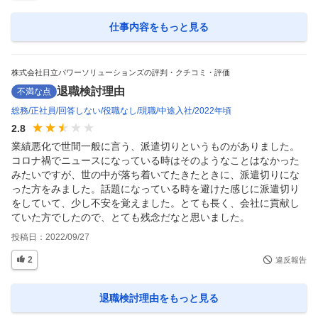
仕事内容
をもっと見る
株式会社日立パワーソリューションズの評判・クチコミ・評価
退職検討理由
不満な点
総務
正社員
回答しない
役職なし
現職
中途入社
2022年頃
2.8
業績悪化で世間一般に言う、派遣切りというものがありました。
コロナ禍でニュースになっている時はそのようなことはなかった
みたいですが、世の中が落ち着いてたきたときに、派遣切りにな
った方をみました。話題になっている時を避けた感じに派遣切り
をしていて、少し不安を覚えました。とても長く、会社に貢献し
ていた方でしたので、とても残念だなと思いました。
投稿日：
2022/09/27
2
違反報告
退職検討理由
をもっと見る