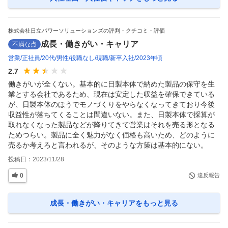
株式会社日立パワーソリューションズの評判・クチコミ・評価
成長・働きがい・キャリア
不満な点
営業
正社員
20代
男性
役職なし
現職
新卒入社
2023年頃
2.7
働きがいが全くない。基本的に日製本体で納めた製品の保守を生
業とする会社であるため、現在は安定した収益を確保できている
が、日製本体のほうでモノづくりをやらなくなってきており今後
収益性が落ちてくることは間違いない。また、日製本体で採算が
取れなくなった製品などが降りてきて営業はそれを売る形となる
ためつらい。製品に全く魅力がなく価格も高いため、どのように
売るか考えろと言われるが、そのような方策は基本的にない。
投稿日：
2023/11/28
0
違反報告
成長・働きがい・キャリア
をもっと見る