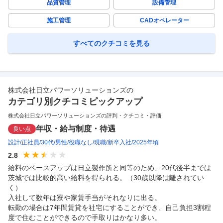
品質管理
設備管理
施工管理
CADオペレーター
すべてのクチコミを見る
株式会社日立パワーソリューションズ
の
カテゴリ別クチコミピックアップ
株式会社日立パワーソリューションズの評判・クチコミ・評価
年収・給与制度・待遇
良い点
設計
正社員
30代
男性
役職なし
現職
新卒入社
2025年頃
2.8
給料のベースアップは日立製作所と同等のため、20代後半までは
茨城では比較的高い給料を得られる。（30歳以降は離されてい
く）

入社して数年は寮や家賃手当がそれなりに出る。

転勤の場合は7年間賃貸を社宅にすることができ、自己負担3割程
度で住むことができるので手取りはかなり多い。