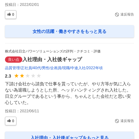
投稿日：
2022/02/01
0
違反報告
女性の活躍・働きやすさ
をもっと見る
株式会社日立パワーソリューションズの評判・クチコミ・評価
入社理由・入社後ギャップ
良い点
品質管理
正社員
40代
男性
企画員
現職
中途入社
2022年頃
2.3
下請け会社から請負で仕事を貰っていたが、やり方等が気に入ら
ない為退職しようとした所、ヘッドハンティングされ入社した。
日立グループであるという事から、ちゃんとした会社だと思い安
心していた。
投稿日：
2022/06/11
0
違反報告
入社理由・入社後ギャップ
をもっと見る