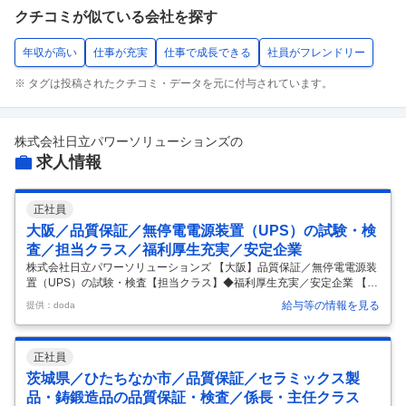
クチコミが似ている会社を探す
年収が高い
仕事が充実
仕事で成長できる
社員がフレンドリー
※ タグは投稿されたクチコミ・データを元に付与されています。
株式会社日立パワーソリューションズ
の
求人情報
正社員
大阪／品質保証／無停電電源装置（UPS）の試験・検
査／担当クラス／福利厚生充実／安定企業
株式会社日立パワーソリューションズ 【大阪】品質保証／無停電電源装
置（UPS）の試験・検査【担当クラス】◆福利厚生充実／安定企業 【仕
事内容】 【大阪】品質保証／無停電電源装置（UPS）の試験・検査【担
給与等の情報を見る
提供：doda
当クラス】◆福利厚生充実／安定企業 【具体的な仕事内容】 【電気の基
礎知識があり、無停電電源装置（UPS）に関する業務経験をお持ちの方
へ／日立グループ／年間休日126日】 ■業務内容 重大事故未然防止・品
正社員
質コンプライアンス違反防止に向けて、顧客への納品物が顧客要求を満
たすものであるかを試験・検査することに責任を負い、業務の担当者と
茨城県／ひたちなか市／品質保証／セラミックス製
して、試験・検査の計画および実行に関する実務を遂行いただきます。
品・鋳鍛造品の品質保証・検査／係長・主任クラス
…