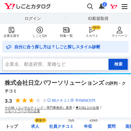
Yahoo!しごとカタログ
検索
通知
i
ログイン
ID新規取得
企業を探す
しごとQA
特集一覧
スカウト
マイページ
自分に合う探し方は？しごと探しスタイル診断
株式会社日立パワーソリューションズ
の評判・ク
チコミ
3.3
80
クチコミ
平均
656
万円
その他（コンサルティング・専門事務所）業界
3.0以上の企業
リモートワーク可の企業
募集中
76件
439件
トップ
求人
社員クチコミ
年収
質問
面