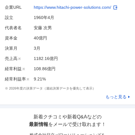
企業URL
https://www.hitachi-power-solutions.com/
設立
1960年4月
代表者名
安藤 次男
資本金
40億円
決算月
3
月
売上高
1182.16億円
※
経常利益
108.86億円
※
経常利益率
9.21%
※
※
2026
年度の決算データ（連結決算データを優先して表示）
もっと見る
新着クチコミや新着Q&Aなどの
最新情報
をメールで受け取れます！
株式会社日立パワーソリューションズ
を