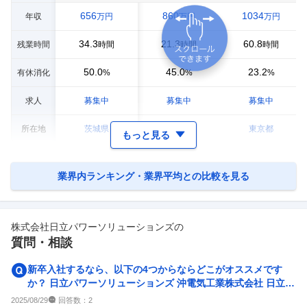
656
860
1034
年収
万円
万円
万円
34.3
21.3
60.8
残業時間
時間
時間
時間
50.0
45.0
23.2
有休消化
%
%
%
求人
募集中
募集中
募集中
所在地
茨城県
東京都
東京都
もっと見る
業界内ランキング・業界平均との比較を見る
株式会社日立パワーソリューションズ
の
質問・相談
新卒入社するなら、以下の4つからならどこがオススメです
か？ 日立パワーソリューションズ 沖電気工業株式会社 日立シ
ステムズ NTTデ...
回答数：
2025/08/29
2