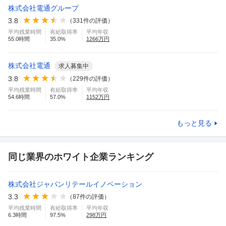
株式会社電通グループ
3.8
（
331
件の評価）
平均残業時間
有給取得率
平均年収
55.0
時間
35.0
%
1266
万円
株式会社電通
求人募集中
3.8
（
229
件の評価）
平均残業時間
有給取得率
平均年収
54.6
時間
57.0
%
1152
万円
もっと見る
同じ業界のホワイト企業ランキング
株式会社ジャパンリテールイノベーション
3.3
（
87
件の評価）
平均残業時間
有給取得率
平均年収
6.3
時間
97.5
%
298
万円