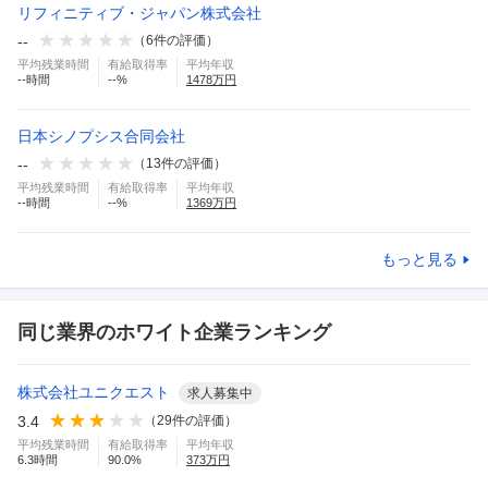
リフィニティブ・ジャパン株式会社
--
（
6
件の評価）
平均残業時間
有給取得率
平均年収
--
時間
--
%
1478
万円
日本シノプシス合同会社
--
（
13
件の評価）
平均残業時間
有給取得率
平均年収
--
時間
--
%
1369
万円
もっと見る
同じ業界のホワイト企業ランキング
株式会社ユニクエスト
求人募集中
3.4
（
29
件の評価）
平均残業時間
有給取得率
平均年収
6.3
時間
90.0
%
373
万円