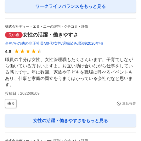
ワークライフバランス
をもっと見る
株式会社ディー・エヌ・エーの評判・クチコミ・評価
女性の活躍・働きやすさ
良い点
事務
その他の非正社員
30代
女性
退職済み
既婚
2020年頃
4.8
職員の半分は女性、女性管理職もたくさんいます。子育てしなが
ら働いている方もいますよ。お互い助け合いながら仕事をしてい
る感じです。年に数回、家族や子どもを職場に呼べるイベントも
あり、仕事と家庭の両立をうまくはかっている会社だなと思いま
す。
投稿日：
2022/06/09
0
違反報告
女性の活躍・働きやすさ
をもっと見る
株式会社ディー・エヌ・エーの評判・クチコミ・評価