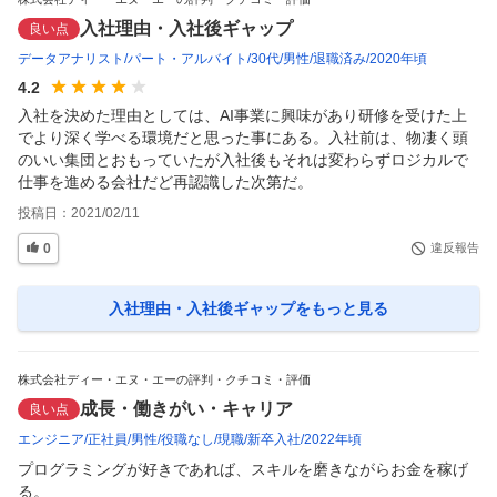
入社理由・入社後ギャップ
良い点
データアナリスト
パート・アルバイト
30代
男性
退職済み
2020年頃
4.2
入社を決めた理由としては、AI事業に興味があり研修を受けた上
でより深く学べる環境だと思った事にある。入社前は、物凄く頭
のいい集団とおもっていたが入社後もそれは変わらずロジカルで
仕事を進める会社だど再認識した次第だ。
投稿日：
2021/02/11
0
違反報告
入社理由・入社後ギャップ
をもっと見る
株式会社ディー・エヌ・エーの評判・クチコミ・評価
成長・働きがい・キャリア
良い点
エンジニア
正社員
男性
役職なし
現職
新卒入社
2022年頃
プログラミングが好きであれば、スキルを磨きながらお金を稼げ
る。
