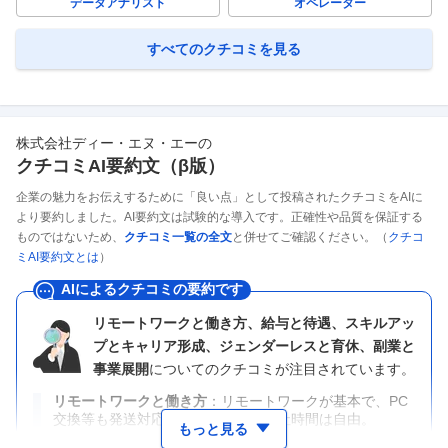
データアナリスト
オペレーター
すべてのクチコミを見る
株式会社ディー・エヌ・エー
の
クチコミAI要約文（β版）
企業の魅力をお伝えするために「良い点」として投稿されたクチコミをAIに
より要約しました。AI要約文は試験的な導入です。正確性や品質を保証する
ものではないため、
クチコミ一覧の全文
と併せてご確認ください。（
クチコ
ミAI要約文とは
）
AIによるクチコミの要約です
リモートワークと働き方、給与と待遇、スキルアッ
プとキャリア形成、ジェンダーレスと育休、副業と
事業展開
についてのクチコミが注目されています。
リモートワークと働き方
リモートワークが基本で、PC
交換等も発送対応。裁量労働制で出社時間は自由。
もっと見る