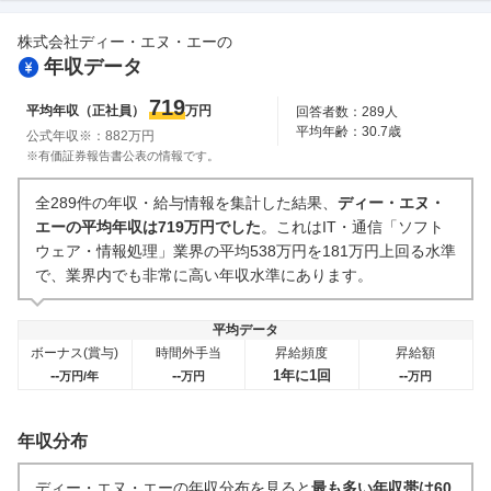
14
件
17
件
株式会社ディー・エヌ・エー
の
副業
テレワーク・リモートワーク
年収データ
7
件
15
件
人事・評価制度
入社理由・入社後ギャップ
719
平均年収（正社員）
万円
回答者数：
289
人
7
件
11
件
平均年齢：
30.7
歳
公式年収※：
882
万円
企業の選考に関するクチコミ
※有価証券報告書公表の情報です。
中途採用面接・選考
新卒採用面接・選考
全289件の年収・給与情報を集計した結果、
ディー・エヌ・
5
件
7
件
エーの平均年収は719万円でした
。これはIT・通信「ソフト
ウェア・情報処理」業界の平均538万円を181万円上回る水準
で、業界内でも非常に高い年収水準にあります。
平均データ
ボーナス(賞与)
時間外手当
昇給頻度
昇給額
--
--
1年に1回
--
万円/年
万円
万円
年収分布
ディー・エヌ・エーの年収分布を見ると
最も多い年収帯は60