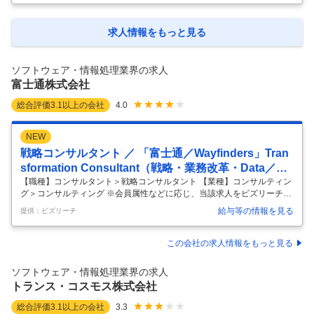
から挑むプロダクトが リーダーズAI です。企業のリーダーやハイパフォ
ーマーの思考・判断基準・専門知識をもとに、SlackやTeams上で稼働す
るオリジナルAIを構築。組織の誰もが「あの人の頭の中」に24時間アク
求人情報をもっと見る
セスできる状態をつくります。 このポジションは、契約獲得後の顧客が
「価値を感じる状態」になるまでの全プロセス
…
ソフトウェア・情報処理業界の求人
富士通株式会社
総合評価
3.1
以上の会社
4.0
NEW
戦略コンサルタント ／ 「富士通／Wayfinders」Tran
sformation Consultant（戦略・業務改革・Data／A
I）
【職種】コンサルタント＞戦略コンサルタント 【業種】コンサルティン
グ＞コンサルティング ※会員属性などに応じ、当該求人をビズリーチ上
で閲覧された際に内容が異なる場合があります 富士通のコンサルティン
給与等の情報を見る
提供：ビズリーチ
グ組織 Wayfinders において、 企業変革を構想から実行まで一気通貫で
推進する Transformation Consultant（戦略・業務改革・Data/AI） を募
集します。 企業を取り巻く環境が急速に変化する中、多くの経営課題は
この会社の求人情報をもっと見る
単なる業務改善やIT導入だけでは解決できなくなっています。 経営管理
の高度化、サプライチェーン変革、顧客接点改革、AI活用による生産性
ソフトウェア・情報処理業界の求人
向上など、経営アジェンダ
…
トランス・コスモス株式会社
総合評価
3.1
以上の会社
3.3