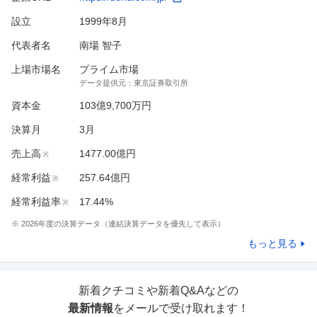
設立
1999年8月
代表者名
南場 智子
上場市場名
プライム市場
データ提供元：
東京証券取引所
資本金
103億9,700万円
決算月
3
月
売上高
1477.00億円
※
経常利益
257.64億円
※
経常利益率
17.44%
※
※
2026
年度の決算データ（連結決算データを優先して表示）
もっと見る
新着クチコミや新着Q&Aなどの
最新情報
をメールで受け取れます！