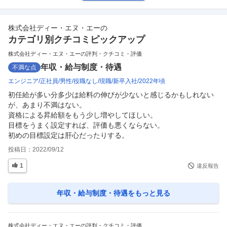
株式会社ディー・エヌ・エー
の
カテゴリ別クチコミピックアップ
株式会社ディー・エヌ・エーの評判・クチコミ・評価
年収・給与制度・待遇
不満な点
エンジニア
正社員
男性
役職なし
現職
新卒入社
2022年頃
初任給が多い分多少は給料の伸びが少ないと感じるかもしれない
が、あまり不満はない。

資格による昇給額をもう少し増やしてほしい。

目標をうまく設定すれば、評価も悪くならない。

初めの目標設定は肝心だったりする。
投稿日：
2022/09/12
1
違反報告
年収・給与制度・待遇
をもっと見る
株式会社ディー・エヌ・エーの評判・クチコミ・評価