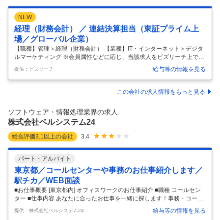
NEW
経理（財務会計） ／ 連結決算担当（東証プライム上
場／グローバル企業）
【職種】管理＞経理（財務会計） 【業種】IT・インターネット＞デジタ
ルマーケティング ※会員属性などに応じ、当該求人をビズリーチ上で閲
覧された際に内容が異なる場合があります ■仕事内容 本社の経理財務部
給与等の情報を見る
提供：ビズリーチ
門の連結決算において、連結決算業務の実務のマネジャーとして、 リー
ダーシップを発揮しながら連結決算及び開示資料作成業務のマネジメン
トと 業務に関与する人材の育成を担当していただきます。 また、海外子
この会社の求人情報をもっと見る
会社の経理責任者と会計課題等について英語でコミュニケーションを図
る役割も担います。 【具体的な業務】 ①月次・四半期・年次の連結決算
ソフトウェア・情報処理業界の求人
業務 ∟各企業を担当しているメンバーのレビューを含む ②国内外の子会
株式会社ベルシステム24
…
総合評価
3.1
以上の会社
3.4
パート・アルバイト
東京都／コールセンターや事務のお仕事紹介します／
駅チカ／WEB面談
■お仕事概要 [東京都内] オフィスワークのお仕事紹介 ■職種 コールセン
ター ■仕事内容 あなたに合ったお仕事を一緒に探します！事務・コール
センター・チャット対応など、未経験からはじめられるお仕事もたくさ
給与等の情報を見る
提供：株式会社ベルシステム24
ん。語学力や資格を活かせるお仕事も多数あります◎ ■勤務日 週3日～O