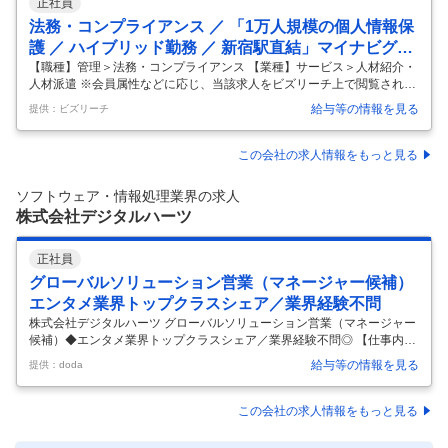
正社員
法務・コンプライアンス ／ 「1万人規模の個人情報保
護 ／ ハイブリッド勤務 ／ 新宿駅直結」マイナビグル
ープ全社の個人情報保護・情報管理推進業務を担当い
【職種】管理＞法務・コンプライアンス 【業種】サービス＞人材紹介・
人材派遣 ※会員属性などに応じ、当該求人をビズリーチ上で閲覧された
ただきます！
際に内容が異なる場合があります ＜募集事業＞ ■デジタルテクノロジー
給与等の情報を見る
提供：ビズリーチ
戦略本部 アプリケーションエンジニア、インフラエンジニア、WEBマー
ケター、データエンジニア、AI開発エンジニアなど、様々な社員が在籍
しており、 一般的な情報システム部門のような社内向け業務システムの
この会社の求人情報をもっと見る
開発・保守・運用やインフラ整備のみならず、 ビジネスサイドが抱える
悩みやニーズに対して全社横断のテクノロジー部門として最適なソリュ
ソフトウェア・情報処理業界の求人
ーションを提案し、 マイナビグループ全体の技術力の向上を目指してい
株式会社デジタルハーツ
る部
…
正社員
グローバルソリューション営業（マネージャー候補）
エンタメ業界トップクラスシェア／業界経験不問
株式会社デジタルハーツ グローバルソリューション営業（マネージャー
候補）◆エンタメ業界トップクラスシェア／業界経験不問◎ 【仕事内
容】 グローバルソリューション営業（マネージャー候補）◆エンタメ業
給与等の情報を見る
提供：doda
界トップクラスシェア／業界経験不問◎ 【具体的な仕事内容】 【事業拡
大中／年休120日程度／複雑性の高いゲーム業界で高シェアを獲得／
様々なエンタメ領域へのサービス提供を推進】 ■ポジション概要 プレイ
この会社の求人情報をもっと見る
ングマネジャーとして、ゲーム・エンターテインメント業界の国内外ク
ライアントに向けたソリューション企画提案営業をお任せします。 顧客