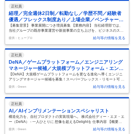
正社員
経理／完全週休2日制／転勤なし／学歴不問／経験者
優遇／フレックス制度あり／上場企業／ベンチャー企
業／年間休日120日以上／急募求人／語学力を活かせ
【募集背景】 事業展開につき増員募集 【業務内容】 当社経理部では、
当社グループの既存事業運営や新規事業の立ち上げを、ビジネスのスピ
る／エージェントおすすめ求人／リモートワーク可能
ード感を共有しながらサポートしています。 今回、当社経理部において
／オンライン面接あり／服装自由
給与等の情報を見る
提供：ヒュープロ
決算業務等の定常業務から組織再編が発生した場合の会計処理の検討等
の非定常業務、及びマネージャーとしてメンバー/チームマネジメントを
担当していただける方を募集しています。 【具体的な業務内容】 ・De
正社員
NAグループの月次、四半期、年次連結決算の対応 ・決算短信、四半期
報告書、有価証券報告書の作成（基礎資料、注記文面の作成） ・組織再
DeNA／ゲームプラットフォーム／エンジニアリング
編に関する会計処理の検討 ・新規事業の立ち上げに関する会計、税務論
マネージャー候補／大規模プラットフォーム・エンド
点の検
…
ユーザー・ゲームディベロッパー向け開発運用／リモ
【DeNA】大規模ゲームプラットフォームを更なる進化へ導くエンジニ
アリングマネージャー候補を募集！スーパーフレックス・リモート可 株
ート可・スーパーフレックス
式会社ディー・エヌ・エー（DeNA） - 一人ひとりに 想像を超えるDelig
給与等の情報を見る
提供：Green
htを 仕事内容 マネージャ候補の募集ですが、まずはサーバーエンジニア
の実務をしっかり経験していただく想定です。 ゲームプラットフォーム
の更なる進化を図るべく、サーバーサイドエンジニアを募集します。 月
正社員
間のユーザー数が数百万人にも及ぶプラットフォームサービスを運営し
ユーザーにエンターテインメントの場を提供し続けることにチャレンジ
AI／AIインプリメンテーションスペシャリスト
します。 掲げるミッションは2つです。 ・ユーザーにコンテン
…
構造化力を、自社プロダクトの実装現場へ。 株式会社ディー・エヌ・エ
ー（DeNA） - 一人ひとりに 想像を超えるDelightを 仕事内容 【概要】
「あの人に相談したいのに、カレンダーがいっぱいで仕事が止まってし
給与等の情報を見る
提供：Green
まう・・・」——日本の組織が長年抱えてきたこの課題に、AIで真正面