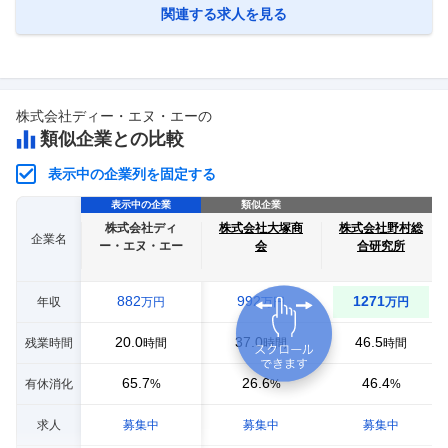
の開発フェーズや事業戦略を踏まえ、当社が保有する多様なサービスを
関連する求人を見る
組み合わせ
…
株式会社ディー・エヌ・エー
の
類似企業との比較
表示中の企業列を固定する
表示中の企業
類似企業
株式会社ディ
株式会社大塚商
株式会社野村総
企業名
ー・エヌ・エー
会
合研究所
882
992
1271
年収
万円
万円
万円
20.0
37.0
46.5
残業時間
時間
時間
時間
65.7
26.6
46.4
有休消化
%
%
%
求人
募集中
募集中
募集中