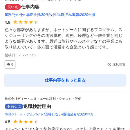
仕事内容
良い点
事務
その他の非正社員
30代
女性
退職済み
既婚
2020年頃
4.8
色々な部署がありますが、ネットゲームに関するプログラム、ス
ケジューリングやその周辺事務、総務、経理など一般企業と同じ
ような部署があります。最近は旅行やヘルスケアなどの事業にも
取り組んでいて、多方面で活躍する企業という感じです。
投稿日：
2022/06/09
0
違反報告
仕事内容
をもっと見る
株式会社ディー・エヌ・エーの評判・クチコミ・評価
退職検討理由
不満な点
事務
パート・アルバイト
回答しない
退職済み
2020年頃
4.5
アルバイトだと5年で契約満了なので、それ以上働きたくても働け