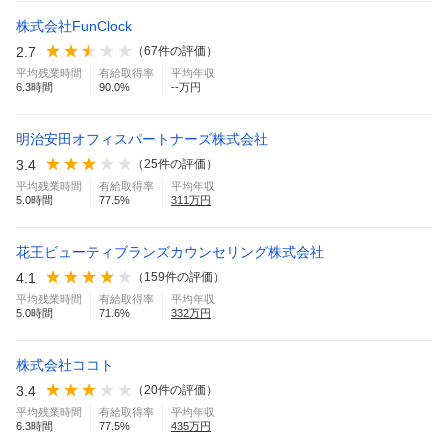
株式会社FunClock
2.7
（
67
件の評価）
平均残業時間
有給取得率
平均年収
6.3
時間
90.0
%
--万円
明治安田オフィスパートナーズ株式会社
3.4
（
25
件の評価）
平均残業時間
有給取得率
平均年収
5.0
時間
77.5
%
311
万円
花王ビューティブランズカウンセリング株式会社
4.1
（
159
件の評価）
平均残業時間
有給取得率
平均年収
5.0
時間
71.6
%
332
万円
株式会社ココト
3.4
（
20
件の評価）
平均残業時間
有給取得率
平均年収
6.3
時間
77.5
%
435
万円