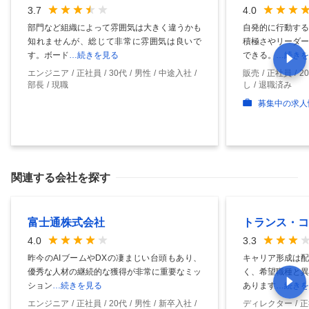
3.7
4.0
部門など組織によって雰囲気は大きく違うかも
自発的に行動する
知れませんが、総じて非常に雰囲気は良いで
積極さやリーダー
す。ボード
…続きを見る
できる。
…続きを
エンジニア
正社員
30代
男性
中途入社
販売
正社員
2
部長
現職
し
退職済み
募集中の求人
関連する会社を探す
富士通株式会社
トランス・コ
4.0
3.3
昨今のAIブームやDXの凄まじい台頭もあり、
キャリア形成は配
優秀な人材の継続的な獲得が非常に重要なミッ
く、希望職種と異
ション
…続きを見る
あります
…続きを
エンジニア
正社員
20代
男性
新卒入社
ディレクター
正