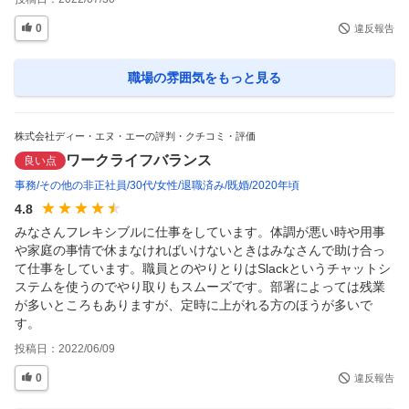
0
違反報告
職場の雰囲気
をもっと見る
株式会社ディー・エヌ・エーの評判・クチコミ・評価
ワークライフバランス
良い点
事務
その他の非正社員
30代
女性
退職済み
既婚
2020年頃
4.8
みなさんフレキシブルに仕事をしています。体調が悪い時や用事
や家庭の事情で休まなければいけないときはみなさんで助け合っ
て仕事をしています。職員とのやりとりはSlackというチャットシ
ステムを使うのでやり取りもスムーズです。部署によっては残業
が多いところもありますが、定時に上がれる方のほうが多いで
す。
投稿日：
2022/06/09
0
違反報告