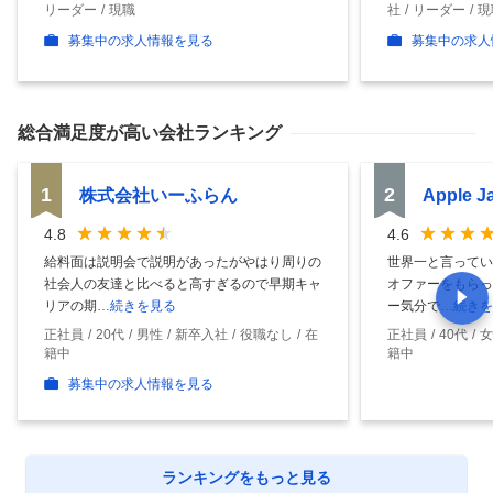
リーダー
現職
社
リーダー
現
募集中の求人情報を見る
募集中の求人
総合満足度
が高い会社ランキング
1
2
株式会社いーふらん
Apple 
4.8
4.6
給料面は説明会で説明があったがやはり周りの
世界一と言ってい
社会人の友達と比べると高すぎるので早期キャ
オファーをもらっ
リアの期
…続きを見る
ー気分で
…続きを
正社員
20代
男性
新卒入社
役職なし
在
正社員
40代
女
籍中
籍中
募集中の求人情報を見る
ランキングをもっと見る