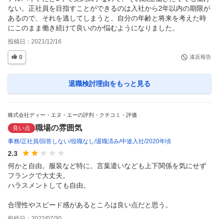
ない。正社員を目指すことができるのは入社から2年以内の期限が
あるので、それを逃してしまうと、自分の年齢と将来を考えた時
にこのまま働き続けて良いのか悩むようになりました。
投稿日：
2021/12/16
0
違反報告
退職検討理由
をもっと見る
株式会社ディー・エヌ・エーの評判・クチコミ・評価
職場の雰囲気
良い点
事務
正社員
回答しない
役職なし
退職済み
中途入社
2020年頃
2.3
何かと自由。服装など特に。言葉遣いなども上下関係を気にせず
フランクで大丈夫。

ハラスメントしても自由。

合理性やスピード感があるところは良い点だと思う。
投稿日：
2022/07/30