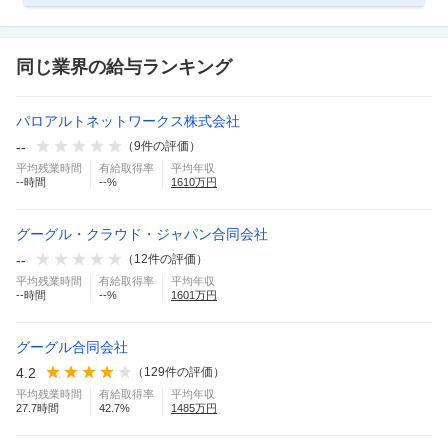
同じ業界の給与ランキング
パロアルトネットワークス株式会社
--
（
9
件の評価）
平均残業時間
有給取得率
平均年収
--
時間
--
%
1610
万円
グーグル・クラウド・ジャパン合同会社
--
（
12
件の評価）
平均残業時間
有給取得率
平均年収
--
時間
--
%
1601
万円
グーグル合同会社
4.2
（
129
件の評価）
平均残業時間
有給取得率
平均年収
27.7
時間
42.7
%
1485
万円