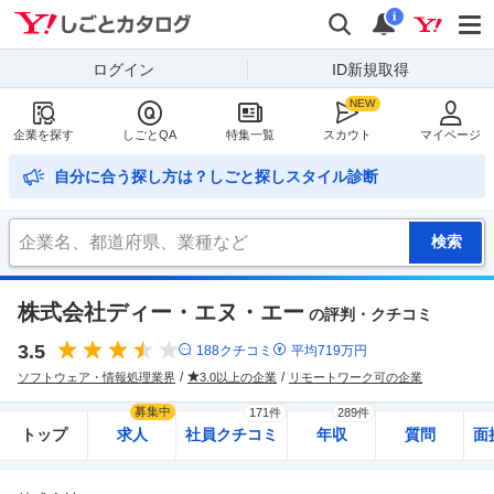
Yahoo!しごとカタログ
検索
通知
i
ログイン
ID新規取得
企業を探す
しごとQA
特集一覧
スカウト
マイページ
自分に合う探し方は？しごと探しスタイル診断
株式会社ディー・エヌ・エー
の評判・クチコミ
3.5
188
クチコミ
平均
719
万円
ソフトウェア・情報処理業界
3.0以上の企業
リモートワーク可の企業
募集中
171件
289件
トップ
求人
社員クチコミ
年収
質問
面