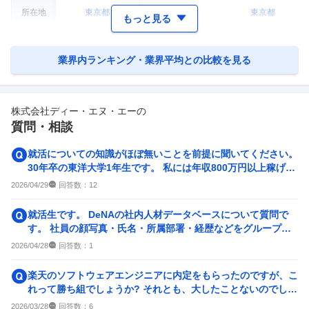
所在地
東京都
東京都
東京都
もっと見る
業界内ランキング・業界平均との比較を見る
株式会社ディー・エヌ・エー
の
質問・相談
就活についての知識がほぼ無いことを前提に聞いてください。
30年卒の東洋大学1年生です。 私には年収800万円以上稼げる
ようになり...
回答数：
2026/04/29
12
就活生です。 DeNAの社内人材データベースについて質問で
す。 社員の顔写真・氏名・所属部署・経歴などをグループ会
社内で検索できるツ...
回答数：
2026/04/28
1
楽天のソフトウェアエンジニアに内定をもらったのですが、こ
れって勝ち組でしょうか? それとも、大したことないのでしょ
うか? 自分は少な...
回答数：
2026/03/28
6