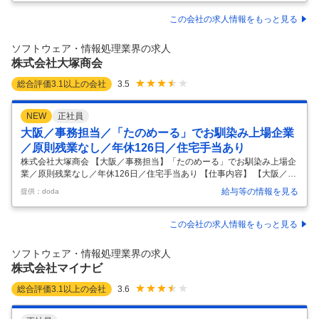
K / 土日祝休みのお仕事もあり ■仕事NO. 001-85514
…
この会社の求人情報をもっと見る
ソフトウェア・情報処理業界の求人
株式会社大塚商会
総合評価
3.1
以上の会社
3.5
NEW
正社員
大阪／事務担当／「たのめーる」でお馴染み上場企業
／原則残業なし／年休126日／住宅手当あり
株式会社大塚商会 【大阪／事務担当】「たのめーる」でお馴染み上場企
業／原則残業なし／年休126日／住宅手当あり 【仕事内容】 【大阪／事
務担当】「たのめーる」でお馴染み上場企業／原則残業なし／年休126
給与等の情報を見る
提供：doda
日／住宅手当あり 【具体的な仕事内容】 【プライム市場上場◆国内最大
級の独立系SIer・IT商社/業種や業界問わず顧客数全国130万社超え◆え
るぼし認定3つ星獲得/女性の活躍や働きやすさを実現／原則残業なし】
この会社の求人情報をもっと見る
■業務内容 全国130万社越えの顧客数を誇る同社にて事務業務をご担当
頂きます。他の部署や同僚と連携して業務を進めることも多く、チーム
ソフトウェア・情報処理業界の求人
ワークや協力を通じて、組織全体の目標達成に貢献でして頂き
…
株式会社マイナビ
総合評価
3.1
以上の会社
3.6