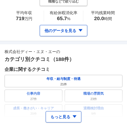
職種などで絞り込む
平均年収
有給休暇消化率
平均残業時間
719
65.7
20.0
万円
%
時間
他のデータを見る
株式会社ディー・エヌ・エー
の
カテゴリ別クチコミ（
188
件）
企業に関するクチコミ
年収・給与制度・待遇
21
件
仕事内容
職場の雰囲気
27
件
23
件
成長・働きがい・キャリア
退職検討理由
20
件
9
件
もっと見る
ワークライフバランス
女性の活躍・働きやすさ