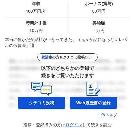
年収
ボーナス(賞与)
480
万円/年
80
万円
時間外手当
昇給額
10
万円
--
万円
本当に僅かだが給料が上がってきた。（元々が話にならないレベ
ルの低賃金）退...
就活生
の方もクチコミ投稿OK！
以下のどちらかの登録で
続きをご覧いただけます
クチコミ投稿
Web履歴書の
登録
ヘルプ
投稿・登録済みの方は
ログイン
して
続きを読む