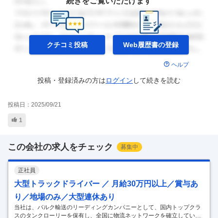
続きをご覧いただけます
クチコミ投稿
Web履歴書の
登録
ヘルプ
投稿・登録済みの方は
ログイン
して
続きを読む
投稿日：
2025/09/21
1
この会社の求人をチェック
募集中
正社員
大型トラックドライバー ／ 月給30万円以上／賞与あ
り／地場のみ／大型連休あり
当社は、バルク輸送のリーディングカンパニーとして、国内トップクラ
スのタンクローリーを保有し、全国に物流ネットワークを確立していま