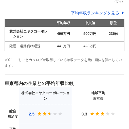
平均年収ランキングを見る
平均年収
中央値
順位
株式会社ニヤクコーポレ
496万
円
500万
円
236
位
ーション
陸運・道路貨物運送
441万
円
428万
円
※Yahoo!しごとカタログが取得している年収データを元に順位を算出してい
ます。
東京都
内の企業との平均年収比較
株式会社ニヤクコーポレーショ
地域
平均
ン
東京都
総合
2.5
3.3
満足度