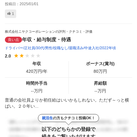
投稿日：
2025/01/01
1
株式会社ニヤクコーポレーションの評判・クチコミ・評価
年収・給与制度・待遇
良い点
ドライバー
正社員
30代
男性
役職なし
退職済み
中途入社
2022年頃
2.0
年収
ボーナス(賞与)
420
万円/年
80
万円
時間外手当
昇給額
--
万円
--
万円
普通の会社員よりか初任給はいいかもしれない。ただず～っと横
ばい。２０年い...
就活生
の方もクチコミ投稿OK！
以下のどちらかの登録で
続きをご覧いただけます