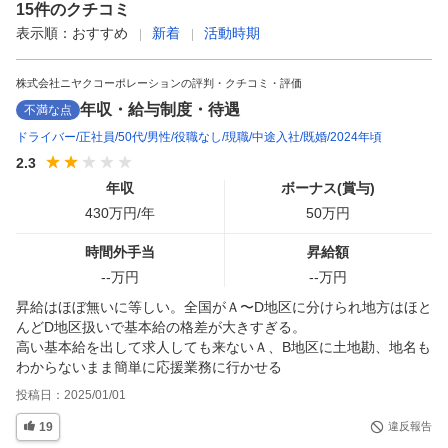
15
件のクチコミ
表示順：
おすすめ
新着
活動時期
株式会社ニヤクコーポレーションの評判・クチコミ・評価
年収・給与制度・待遇
不満な点
ドライバー
正社員
50代
男性
役職なし
現職
中途入社
既婚
2024年頃
2.3
年収
ボーナス(賞与)
430
万円/年
50
万円
時間外手当
昇給額
--
万円
--
万円
昇給はほぼ無いに等しい。全国がＡ〜D地区に分けられ地方はほと
んどD地区扱いで基本給の格差が大きすぎる。

高い基本給を出して求人しても来ないＡ、B地区に土地勘、地名も
わからないまま簡単に応援業務に行かせる
投稿日：
2025/01/01
19
違反報告