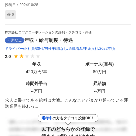
投稿日：
2024/10/28
0
株式会社ニヤクコーポレーションの評判・クチコミ・評価
年収・給与制度・待遇
不満な点
ドライバー
正社員
30代
男性
役職なし
退職済み
中途入社
2022年頃
2.0
年収
ボーナス(賞与)
420
万円/年
80
万円
時間外手当
昇給額
--
万円
--
万円
求人に乗せてある給料は大嘘。こんなことがまかり通っている運
送業界も終わっ...
選考中
の方もクチコミ投稿OK！
以下のどちらかの登録で