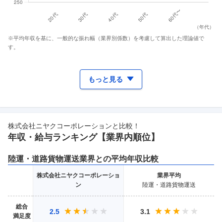
（
年代
）
※平均年収を基に、一般的な振れ幅（業界別係数）を考慮して算出した理論値で
す。
もっと見る
株式会社ニヤクコーポレーション
と比較！
年収・給与ランキング【業界
内順位】
陸運・道路貨物運送
業界との平均年収比較
株式会社ニヤクコーポレーショ
業界
平均
ン
陸運・道路貨物運送
総合
2.5
3.1
満足度