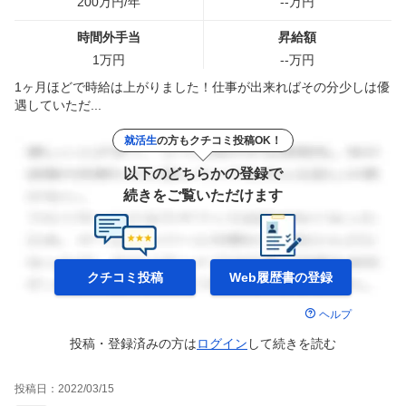
200
万円/年
--
万円
時間外手当
昇給額
1
万円
--
万円
1ヶ月ほどで時給は上がりました！仕事が出来ればその分少しは優
遇していただ...
就活生
の方もクチコミ投稿OK！
以下のどちらかの登録で
続きをご覧いただけます
クチコミ投稿
Web履歴書の
登録
ヘルプ
投稿・登録済みの方は
ログイン
して
続きを読む
投稿日：
2022/03/15