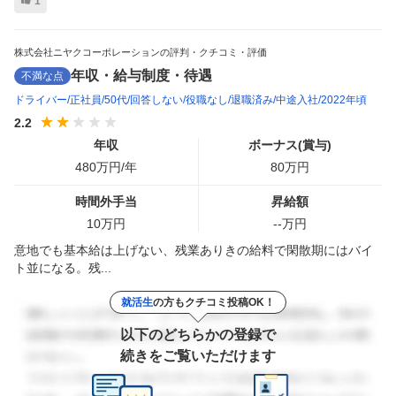
1
株式会社ニヤクコーポレーションの評判・クチコミ・評価
年収・給与制度・待遇
不満な点
ドライバー
正社員
50代
回答しない
役職なし
退職済み
中途入社
2022年頃
2.2
年収
ボーナス(賞与)
480
万円/年
80
万円
時間外手当
昇給額
10
万円
--
万円
意地でも基本給は上げない、残業ありきの給料で閑散期にはバイ
ト並になる。残...
就活生
の方もクチコミ投稿OK！
以下のどちらかの登録で
続きをご覧いただけます