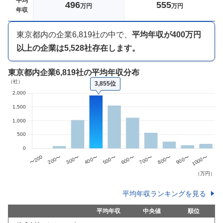
平均
496
555
万円
万円
年収
東京都内
の企業
6,819
社の中で、
平均年収が
400万円
以上
の企業は
5,528
社存在します。
東京都内企業
6,819社
の平均年収分布
3,855位
平均年収ランキングを見る
平均年収
中央値
順位