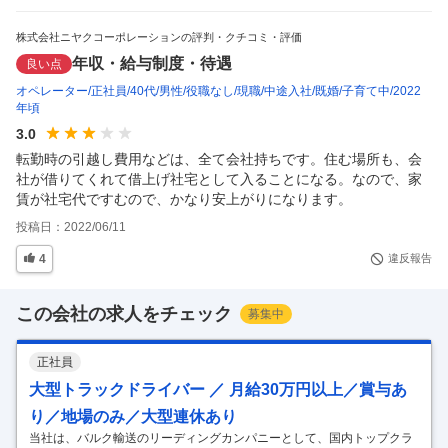
株式会社ニヤクコーポレーションの評判・クチコミ・評価
年収・給与制度・待遇
良い点
オペレーター
正社員
40代
男性
役職なし
現職
中途入社
既婚
子育て中
2022
年頃
3.0
転勤時の引越し費用などは、全て会社持ちです。住む場所も、会
社が借りてくれて借上げ社宅として入ることになる。なので、家
賃が社宅代ですむので、かなり安上がりになります。
投稿日：
2022/06/11
4
違反報告
この会社の求人をチェック
募集中
正社員
大型トラックドライバー ／ 月給30万円以上／賞与あ
り／地場のみ／大型連休あり
当社は、バルク輸送のリーディングカンパニーとして、国内トップクラ