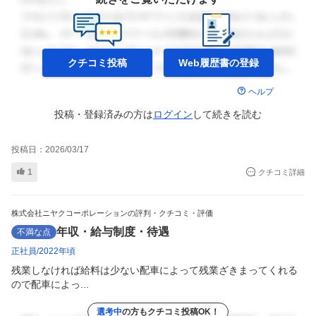
クチコミ投稿
Web履歴書の
登録
ヘルプ
投稿・登録済みの方は
ログイン
して
続きを読む
投稿日：
2026/03/17
1
クチコミ詳細
株式会社ニヤクコーポレーションの評判・クチコミ・評価
年収・給与制度・待遇
不満な点
正社員
2022年頃
残業しなければ給料は少ない配車によって残業ざきまってくれる
ので配車によっ...
選考中
の方もクチコミ投稿OK！