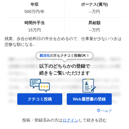
年収
ボーナス(賞与)
500
万円/年
--
万円
時間外手当
昇給額
15
万円
--
万円
残業、歩合が給料日の半分を占めるので、仕事量が少ないつきは
悲惨な額になる...
就活生
の方もクチコミ投稿OK！
以下のどちらかの登録で
続きをご覧いただけます
クチコミ投稿
Web履歴書の
登録
ヘルプ
投稿・登録済みの方は
ログイン
して
続きを読む