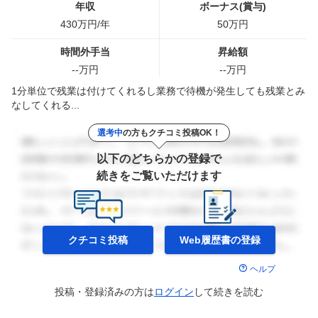
年収
ボーナス(賞与)
430
万円/年
50
万円
時間外手当
昇給額
--
万円
--
万円
1分単位で残業は付けてくれるし業務で待機が発生しても残業とみ
なしてくれる...
選考中
の方もクチコミ投稿OK！
以下のどちらかの登録で
続きをご覧いただけます
クチコミ投稿
Web履歴書の
登録
ヘルプ
投稿・登録済みの方は
ログイン
して
続きを読む