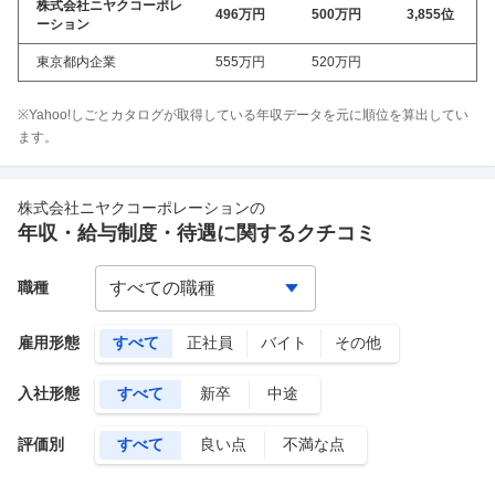
株式会社ニヤクコーポレ
496万
円
500万
円
3,855
位
ーション
東京都内企業
555万
円
520万
円
※Yahoo!しごとカタログが取得している年収データを元に順位を算出してい
ます。
株式会社ニヤクコーポレーション
の
年収・給与制度・待遇に関するクチコミ
職種
雇用形態
すべて
正社員
バイト
その他
入社形態
すべて
新卒
中途
評価別
すべて
良い点
不満な点