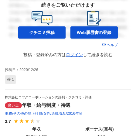
続きをご覧いただけます
クチコミ投稿
Web履歴書の
登録
ヘルプ
投稿・登録済みの方は
ログイン
して
続きを読む
投稿日：
2020/12/26
1
株式会社ニヤクコーポレーションの評判・クチコミ・評価
年収・給与制度・待遇
良い点
事務
その他の非正社員
女性
退職済み
2016年頃
3.7
年収
ボーナス(賞与)