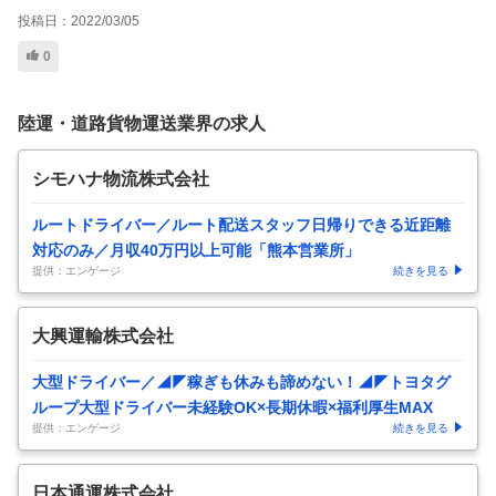
投稿日：
2022/03/05
0
陸運・道路貨物運送業界の求人
シモハナ物流株式会社
ルートドライバー／ルート配送スタッフ日帰りできる近距離
対応のみ／月収40万円以上可能「熊本営業所」
提供：エンゲージ
続きを見る
大興運輸株式会社
大型ドライバー／◢◤稼ぎも休みも諦めない！◢◤トヨタグ
ループ大型ドライバー未経験OK×長期休暇×福利厚生MAX
提供：エンゲージ
続きを見る
日本通運株式会社