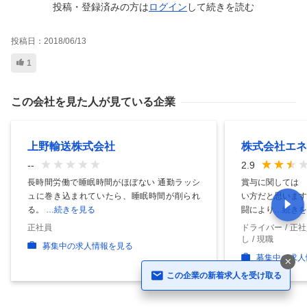
投稿・登録済みの方は
ログイン
して
続きを読む
投稿日：
2018/06/13
1
この会社を見た人が見ている企業
上野輸送株式会社
株式会社エネ
--
2.9
長時間労働で睡眠時間がほぼない 通勤ラッシ
賞与に関しては 
ュに巻き込まれていたら、睡眠時間が削られ
い方だと思いま
る。
…続きを見る
闘により
…続きを
正社員
ドライバー
正社
し
現職
募集中の求人情報を見る
募集中の求人
この企業の新着求人を受け取る