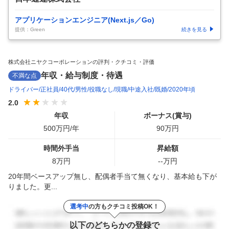
アプリケーションエンジニア(Next.js／Go)
提供：Green
続きを見る
株式会社ニヤクコーポレーションの評判・クチコミ・評価
年収・給与制度・待遇
不満な点
ドライバー
正社員
40代
男性
役職なし
現職
中途入社
既婚
2020年頃
2.0
年収
ボーナス(賞与)
500
万円/年
90
万円
時間外手当
昇給額
8
万円
--
万円
20年間ベースアップ無し、配偶者手当て無くなり、基本給も下が
りました。更...
選考中
の方もクチコミ投稿OK！
以下のどちらかの登録で