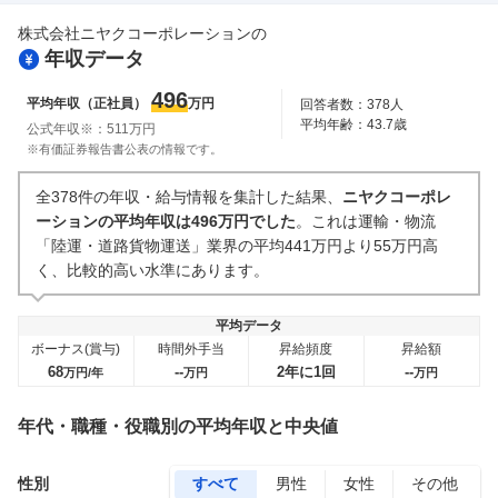
株式会社ニヤクコーポレーション
の
年収データ
496
平均年収（正社員）
万円
回答者数：
378
人
平均年齢：
43.7
歳
公式年収※：
511
万円
※有価証券報告書公表の情報です。
全378件の年収・給与情報を集計した結果、
ニヤクコーポレ
ーションの平均年収は496万円でした
。これは運輸・物流
「陸運・道路貨物運送」業界の平均441万円より55万円高
く、比較的高い水準にあります。
平均データ
ボーナス(賞与)
時間外手当
昇給頻度
昇給額
68
--
2年に1回
--
万円/年
万円
万円
年代・職種・役職別の平均年収と中央値
性別
すべて
男性
女性
その他