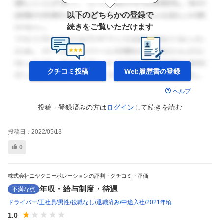
以下のどちらかの登録で
続きをご覧いただけます
クチコミ投稿
Web履歴書の
登録
ヘルプ
投稿・登録済みの方は
ログイン
して
続きを読む
投稿日：
2022/05/13
0
株式会社ニヤクコーポレーションの評判・クチコミ・評価
年収・給与制度・待遇
不満な点
ドライバー
正社員
男性
役職なし
退職済み
中途入社
2021年頃
1.0