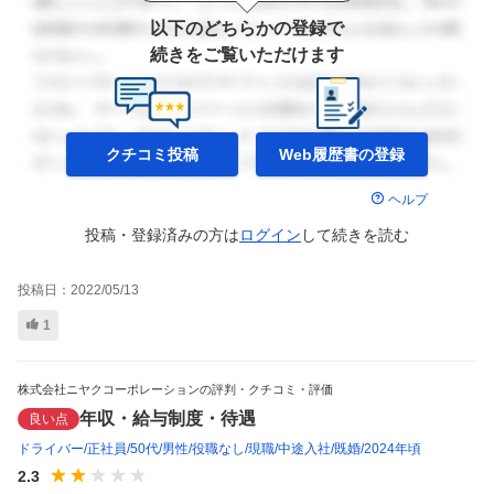
以下のどちらかの登録で
続きをご覧いただけます
クチコミ投稿
Web履歴書の
登録
ヘルプ
投稿・登録済みの方は
ログイン
して
続きを読む
投稿日：
2022/05/13
1
株式会社ニヤクコーポレーションの評判・クチコミ・評価
年収・給与制度・待遇
良い点
ドライバー
正社員
50代
男性
役職なし
現職
中途入社
既婚
2024年頃
2.3