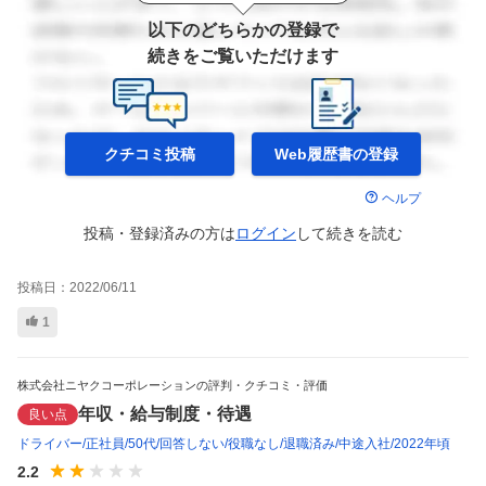
以下のどちらかの登録で
続きをご覧いただけます
クチコミ投稿
Web履歴書の
登録
ヘルプ
投稿・登録済みの方は
ログイン
して
続きを読む
投稿日：
2022/06/11
1
株式会社ニヤクコーポレーションの評判・クチコミ・評価
年収・給与制度・待遇
良い点
ドライバー
正社員
50代
回答しない
役職なし
退職済み
中途入社
2022年頃
2.2