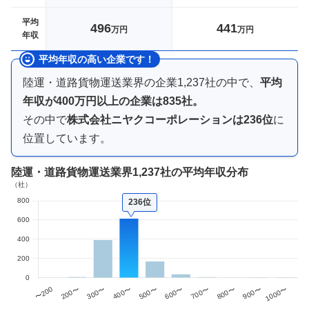
平均
496
441
万円
万円
年収
平均年収の高い企業です！
陸運・道路貨物運送業界
の企業
1,237
社の中で、
平均
年収が
400万円以上
の企業は
835
社。
その中で
株式会社ニヤクコーポレーション
は
236
位
に
位置しています。
陸運・道路貨物運送業界
1,237社
の平均年収分布
236位