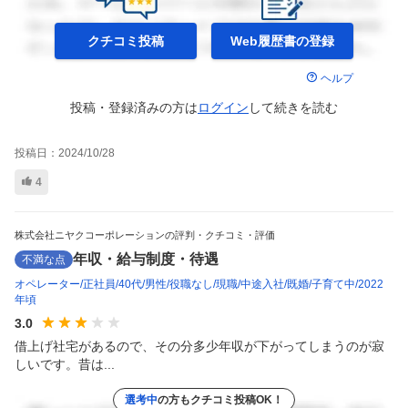
クチコミ投稿
Web履歴書の
登録
ヘルプ
投稿・登録済みの方は
ログイン
して
続きを読む
投稿日：
2024/10/28
4
株式会社ニヤクコーポレーションの評判・クチコミ・評価
年収・給与制度・待遇
不満な点
オペレーター
正社員
40代
男性
役職なし
現職
中途入社
既婚
子育て中
2022
年頃
3.0
借上げ社宅があるので、その分多少年収が下がってしまうのが寂
しいです。昔は...
選考中
の方もクチコミ投稿OK！