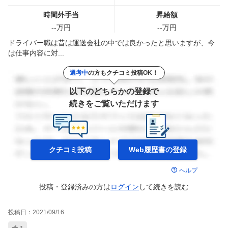
時間外手当
昇給額
--
万円
--
万円
ドライバー職は昔は運送会社の中では良かったと思いますが、今
は仕事内容に対...
選考中
の方もクチコミ投稿OK！
以下のどちらかの登録で
続きをご覧いただけます
クチコミ投稿
Web履歴書の
登録
ヘルプ
投稿・登録済みの方は
ログイン
して
続きを読む
投稿日：
2021/09/16