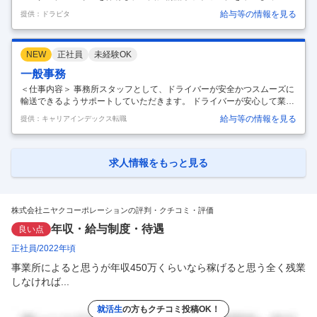
す。”Safety is our business"をスローガンに、日々安全輸送、安全作業
給与等の情報を見る
提供：ドラピタ
を心掛け、日本経済の発展を物流面から支える役目を果たしています。
また、女性の就労環境も整備しております。全ての従業員が安心して働
ける職場を心掛けております。 国内最多のタンクローリーを保有するリ
NEW
正社員
未経験OK
ーディングカンパニーです。 女性就労環境も完備し、全ての従業員が安
全に働ける職場です。 石油・高圧ガス・化学品・食品飲料等の輸送業務
一般事務
…
＜仕事内容＞ 事務所スタッフとして、ドライバーが安全かつスムーズに
輸送できるようサポートしていただきます。 ドライバーが安心して業務
に集中できるよう、シフト調整や車両の稼働管理などを行い、日々の運
給与等の情報を見る
提供：キャリアインデックス転職
行を支える重要なポジションです。 ＜主な業務内容＞ 午前中は荷主との
オーダー調整や前日の輸送実績の確認、 午後は翌日の配送準備（輸送指
示書・伝票作成など）を行います。 ドライバーへの運行指示や荷主から
のオーダー変更、本社や支店からの依頼対応など、 電話対応は多いです
求人情報をもっと見る
が、事務所メンバー同士で情報共有し、 チームワークを大切にしながら
業務を行っています。 道の混雑などのイレギュラー対応も相談しながら
解決す
…
株式会社ニヤクコーポレーションの評判・クチコミ・評価
年収・給与制度・待遇
良い点
正社員
2022年頃
事業所によると思うが年収450万くらいなら稼げると思う全く残業
しなければ...
就活生
の方もクチコミ投稿OK！