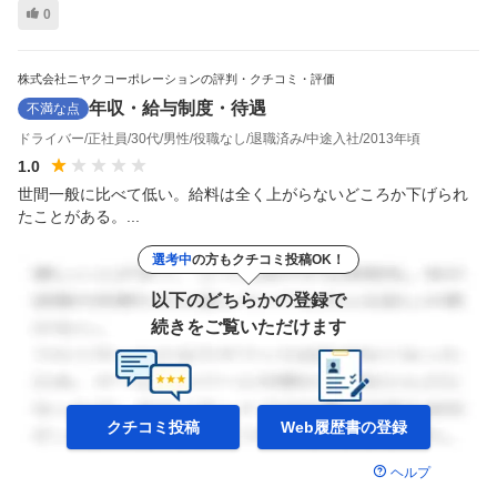
0
株式会社ニヤクコーポレーションの評判・クチコミ・評価
年収・給与制度・待遇
不満な点
ドライバー
正社員
30代
男性
役職なし
退職済み
中途入社
2013年頃
1.0
世間一般に比べて低い。給料は全く上がらないどころか下げられ
たことがある。...
選考中
の方もクチコミ投稿OK！
以下のどちらかの登録で
続きをご覧いただけます
クチコミ投稿
Web履歴書の
登録
ヘルプ