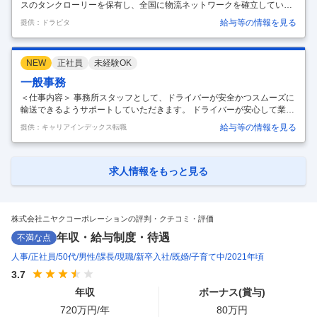
スのタンクローリーを保有し、全国に物流ネットワークを確立していま
す。”Safety is our business"をスローガンに、日々安全輸送、安全作業
給与等の情報を見る
提供：ドラピタ
を心掛け、日本経済の発展を物流面から支える役目を果たしています。
また、女性の就労環境も整備しております。全ての従業員が安心して働
ける職場を心掛けております。 国内最多のタンクローリーを保有するリ
NEW
正社員
未経験OK
ーディングカンパニーです。 女性就労環境も完備し、全ての従業員が安
全に働ける職場です。 石油・高圧ガス・化学品・食品飲料等の輸送業務
一般事務
…
＜仕事内容＞ 事務所スタッフとして、ドライバーが安全かつスムーズに
輸送できるようサポートしていただきます。 ドライバーが安心して業務
に集中できるよう、シフト調整や車両の稼働管理などを行い、日々の運
給与等の情報を見る
提供：キャリアインデックス転職
行を支える重要なポジションです。 ＜主な業務内容＞ 午前中は荷主との
オーダー調整や前日の輸送実績の確認、 午後は翌日の配送準備（輸送指
示書・伝票作成など）を行います。 ドライバーへの運行指示や荷主から
のオーダー変更、本社や支店からの依頼対応など、 電話対応は多いです
求人情報をもっと見る
が、事務所メンバー同士で情報共有し、 チームワークを大切にしながら
業務を行っています。 道の混雑などのイレギュラー対応も相談しながら
解決す
…
株式会社ニヤクコーポレーションの評判・クチコミ・評価
年収・給与制度・待遇
不満な点
人事
正社員
50代
男性
課長
現職
新卒入社
既婚
子育て中
2021年頃
3.7
年収
ボーナス(賞与)
720
万円/年
80
万円