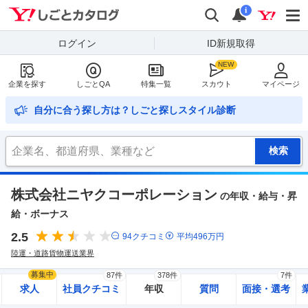
Yahoo!しごとカタログ
検索
通知
i
ログイン
ID新規取得
企業を探す
しごとQA
特集一覧
スカウト
マイページ
自分に合う探し方は？しごと探しスタイル診断
株式会社ニヤクコーポレーション
の年収・給与・昇
給・ボーナス
2.5
94
クチコミ
平均
496
万円
陸運・道路貨物運送業界
募集中
87件
378件
7件
求人
社員クチコミ
年収
質問
面接・選考