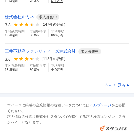
12.5
時間
78.3
%
611
万円
株式会社ルミネ
求人募集中
3.8
（
147
件の評価）
平均残業時間
有給取得率
平均年収
13.6
時間
80.0
%
606
万円
三井不動産ファシリティーズ株式会社
求人募集中
3.6
（
113
件の評価）
平均残業時間
有給取得率
平均年収
13.8
時間
80.0
%
440
万円
もっと見る
本ページに掲載の企業情報の各種データについては
ヘルプページ
をご参照
ください。
求人情報の検索は株式会社スタンバイが提供する求人検索エンジン「スタ
ンバイ」となります。