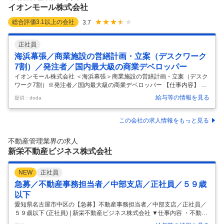
偶者の方はご応募いただけません。 【選考プロセス】 ※以下選考プ
…
イオンモール株式会社
総合評価
3.1
以上の会社
3.7
正社員
海浜幕張／商業施設の営繕計画・立案（デスクワーク
7割）／発注者／国内最大級の商業デベロッパー
イオンモール株式会社 ＜海浜幕張＞商業施設の営繕計画・立案（デスク
ワーク7割）※発注者／国内最大級の商業デベロッパー 【仕事内容】 ＜
海浜幕張＞商業施設の営繕計画・立案（デスクワーク7割）※発注者／国
給与等の情報を見る
提供：doda
内最大級の商業デベロッパー 【具体的な仕事内容】 ～施工管理経験者歓
迎／脱炭素や省エネの知見がある方歓迎／残業10～20時間程度／住宅補
助制度充実／国内最大級の商業デベロッパー～ ■業務内容： 当社が展開
この会社の求人情報をもっと見る
する商業施設の新店・増築における設備計画や既存モールの価値向上を
目的とした改修プロジェクトを発注者の立場でプロジェクトマネジメン
不動産管理業界の求人
ト業務を担当していただきます。 ■具体的業務： ・商業施設における建
新栄不動産ビジネス株式会社
…
NEW
正社員
急募／不動産事務担当者／中部支店／正社員／５９歳
以下
愛知県名古屋市中区の【急募】不動産事務担当者／中部支店／正社員／
５９歳以下 (正社員) | 新栄不動産ビジネス株式会社 ▼仕事内容 ・不動産
事務経験者歓迎します。 人事総務など事務全般経験者歓迎１．インセン