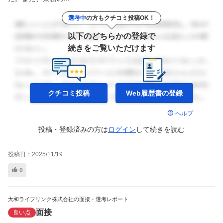
選考中
の方もクチコミ投稿OK！
以下のどちらかの登録で
続きをご覧いただけます
クチコミ投稿
Web履歴書の
登録
ヘルプ
投稿・登録済みの方は
ログイン
して
続きを読む
投稿日：
2025/11/19
0
大和ライフリンク株式会社の面接・選考レポート
面接
良い点