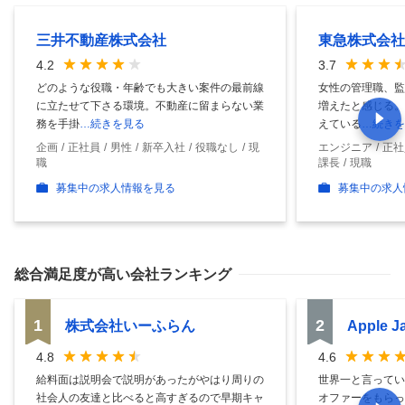
三井不動産株式会社
東急株式会社
4.2
3.7
どのような役職・年齢でも大きい案件の最前線
女性の管理職、監
に立たせて下さる環境。不動産に留まらない業
増えたと感じる。
務を手掛
…続きを見る
えている
…続きを
企画
正社員
男性
新卒入社
役職なし
現
エンジニア
正社
職
課長
現職
募集中の求人情報を見る
募集中の求人
総合満足度
が高い会社ランキング
1
2
株式会社いーふらん
Apple 
4.8
4.6
給料面は説明会で説明があったがやはり周りの
世界一と言ってい
社会人の友達と比べると高すぎるので早期キャ
オファーをもらっ