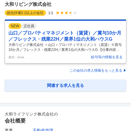
開発から契約後のフォローまで、一連の業務をご担当頂きます。 即戦力
大和リビング株式会社
採用の場
…
総合評価
3.1
以上の会社
3.5
NEW
正社員
山口／プロパティマネジメント（賃貸）／賞与10か月
／フレックス・残業22H／業界1位の大和ハウスG
大和リビング株式会社 ＜山口＞プロパティマネジメント（賃貸）※賞与
10か月／フレックス・残業22H／業界1位の大和ハウスG 【仕事内容】
＜山口＞プロパティマネジメント（賃貸）※賞与10か月／フレックス・
給与等の情報を見る
提供：doda
残業22H／業界1位の大和ハウスG 【具体的な仕事内容】 ～仲介から管
理へキャリアアップフレックス制度・社宅・住宅手当有／完全週休二日
制(水日祝)／残業平均22H程度～ ■魅力 ◎大和ブランド：営業のしやす
この会社の求人情報をもっと見る
さ、オーナ様からの期待の大きさを感じやすく、やりがいにつながりま
す。 ◎数字だけじゃない：売り上げ数字だけでなく、入居率・後輩指導
など多彩な項目があり、納得の評価環境です。 ◎安心の就業環境
…
関連する求人を見る
大和ライフリンク株式会社
の
会社概要
業界
不動産管理