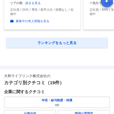
リアの期
…続きを見る
ー気分で
…続きを
正社員
20代
男性
新卒入社
役職なし
在
正社員
40代
女
籍中
籍中
募集中の求人情報を見る
ランキングをもっと見る
大和ライフリンク株式会社
の
カテゴリ別クチコミ（
19
件）
企業に関するクチコミ
年収・給与制度・待遇
4
件
仕事内容
職場の雰囲気