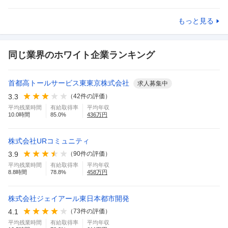
もっと見る
同じ業界のホワイト企業ランキング
首都高トールサービス東東京株式会社
求人募集中
3.3
（
42
件の評価）
平均残業時間
有給取得率
平均年収
10.0
時間
85.0
%
436
万円
株式会社URコミュニティ
3.9
（
90
件の評価）
平均残業時間
有給取得率
平均年収
8.8
時間
78.8
%
458
万円
株式会社ジェイアール東日本都市開発
4.1
（
73
件の評価）
平均残業時間
有給取得率
平均年収