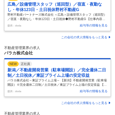
広島／設備管理スタッフ（巡回型）／宿直・夜勤な
し・年休123日・土日祝休野村不動産G
野村不動産パートナーズ株式会社 ＜広島＞設備管理スタッフ（巡回型）
／宿直・夜勤なし・年休123日・土日祝休◆野村不動産G 【仕事内容】
＜広島＞設備管理スタッフ（巡回型）／宿直・夜勤なし・年休123日・
給与等の情報を見る
提供：doda
土日祝休◆野村不動産G 【具体的な仕事内容】 【巡回型／夜勤や宿直な
し・土日祝休み・年休123日／充実の福利厚生／東証プライム市場上場
野村不動産グループ】 ■職務概要： 野村不動産グループ内外の設備管理
この会社の求人情報をもっと見る
業務をご担当いただきます。 ■職務詳細： ビル巡回物件担当、担当ビル
で発生した設備不具合・建物修繕計画の見積提案を行っていただきま
不動産管理業界の求人
す。 ■働き方： ・巡回型のため、宿直や夜勤もなし、土日祝休みと
…
パラカ株式会社
NEW
正社員
新潟／不動産開発営業（駐車場開設）／完全週休二日
制／土日祝休／東証プライム上場の安定収益
パラカ株式会社～東証プライム上場～ 【新潟】不動産開発営業（駐車場
開設）※完全週休二日制／土日祝休／東証プライム上場の安定収益 【仕
事内容】 【新潟】不動産開発営業（駐車場開設）※完全週休二日制／土
給与等の情報を見る
提供：doda
日祝休／東証プライム上場の安定収益 【具体的な仕事内容】 ～不動産業
界歓迎／交通インフラの駐車場開発にキャリアチェンジ／完全週休二日
制／土日祝休み／東証プライム上場、売上業界トップクラス～ ■業務概
この会社の求人情報をもっと見る
要： 土地を保有する法人や土地オーナーに対し、当社のコインパーキン
グによる土地の有効利用を提案して頂きます。また駐車場物件の開拓・
不動産管理業界の求人