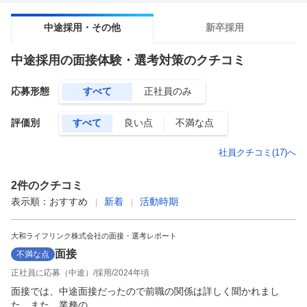
中途採用・その他
新卒採用
中途採用
の面接体験・選考対策のクチコミ
応募形態
すべて
正社員のみ
評価別
すべて
良い点
不満な点
社員クチコミ(
17
)へ
2
件のクチコミ
表示順：
おすすめ
新着
活動時期
大和ライフリンク株式会社の面接・選考レポート
面接
不満な点
正社員に応募（中途）
採用
2024年頃
面接では、中途面接だったので前職の関係は詳しく聞かれまし
た。また、業務の...