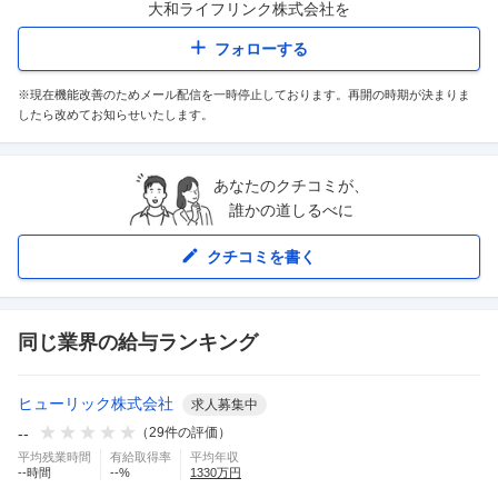
大和ライフリンク株式会社
を
フォローする
※現在機能改善のためメール配信を一時停止しております。再開の時期が決まりま
したら改めてお知らせいたします。
あなたのクチコミが、
誰かの道しるべに
クチコミを書く
同じ業界の給与ランキング
ヒューリック株式会社
求人募集中
--
（
29
件の評価）
平均残業時間
有給取得率
平均年収
--
時間
--
%
1330
万円