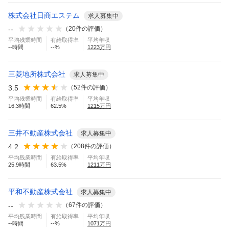
株式会社日商エステム
求人募集中
--
（
20
件の評価）
平均残業時間
有給取得率
平均年収
--
時間
--
%
1223
万円
三菱地所株式会社
求人募集中
3.5
（
52
件の評価）
平均残業時間
有給取得率
平均年収
16.3
時間
62.5
%
1215
万円
三井不動産株式会社
求人募集中
4.2
（
208
件の評価）
平均残業時間
有給取得率
平均年収
25.9
時間
63.5
%
1211
万円
平和不動産株式会社
求人募集中
--
（
67
件の評価）
平均残業時間
有給取得率
平均年収
--
時間
--
%
1071
万円