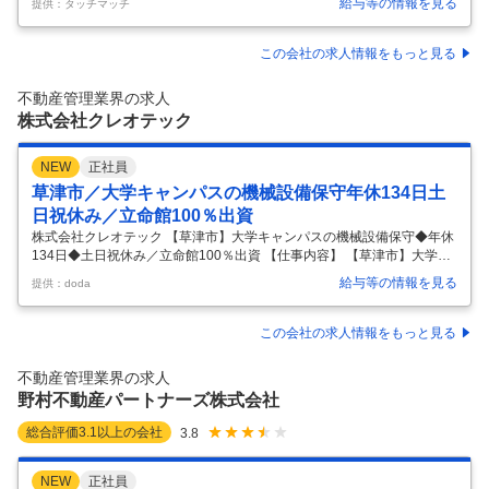
給与等の情報を見る
提供：タッチマッチ
ティブ等、諸手当あり。 ２．経験、資格あれば尚可３．英語好き、パソ
コン好きな方尚可４．再雇用制度あり、７０代の方も活躍しています。
５．女性も男性も共に活躍中６．家族に病人等かいる場合は、出勤時の
この会社の求人情報をもっと見る
立寄り、勤務中の中抜け、早帰りＯＫ。 働きやすい環境を作っていま
す。 ７．当社は昭和４６年創業。 全国６支店を展開する急成長の総合建
不動産管理業界の求人
物管理会社。 創業以来無借金を継続する優良成長会社。 ＊変更範囲：
…
株式会社クレオテック
NEW
正社員
草津市／大学キャンパスの機械設備保守年休134日土
日祝休み／立命館100％出資
株式会社クレオテック 【草津市】大学キャンパスの機械設備保守◆年休
134日◆土日祝休み／立命館100％出資 【仕事内容】 【草津市】大学キ
ャンパスの機械設備保守◆年休134日◆土日祝休み／立命館100％出資
給与等の情報を見る
提供：doda
【具体的な仕事内容】 ～年間休日134日・完全週休2日制（土日祝）／
ビルマネジメント業務・立命館大学の運営サポート会社～ ★ビルメンテ
ナンスや建築施工管理のご経験をお持ちの方歓迎です！ 【職務概要】 大
この会社の求人情報をもっと見る
学のキャンパス建築物・設備保守管理業務。 ■業務内容： ・大学のキャ
ンパス設備保守管理業務 ・立命館大学の建物／設備の保守管理計画とス
不動産管理業界の求人
ケジュール管理 ・点検結果の確認と、それに伴う修繕の専門
…
野村不動産パートナーズ株式会社
総合評価
3.1
以上の会社
3.8
NEW
正社員