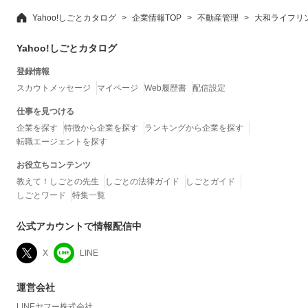
Yahoo!しごとカタログ
企業情報TOP
不動産管理
大和ライフリ
Yahoo!しごとカタログ
登録情報
スカウトメッセージ
マイページ
Web履歴書
配信設定
仕事を見つける
企業を探す
特徴から企業を探す
ランキングから企業を探す
転職エージェントを探す
お役立ちコンテンツ
教えて！しごとの先生
しごとの法律ガイド
しごとガイド
しごとワード
特集一覧
公式アカウントで情報配信中
X
LINE
運営会社
LINEヤフー株式会社