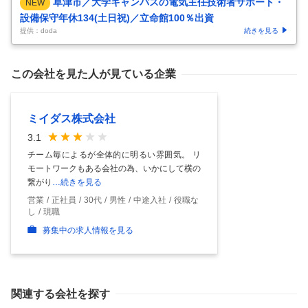
草津市／大学キャンパスの電気主任技術者サポート・
NEW
設備保守年休134(土日祝)／立命館100％出資
提供：doda
続きを見る
この会社を見た人が見ている企業
ミイダス株式会社
3.1
チーム毎によるが全体的に明るい雰囲気。 リ
モートワークもある会社の為、いかにして横の
繋がり
…続きを見る
営業
正社員
30代
男性
中途入社
役職な
し
現職
募集中の求人情報を見る
関連する会社を探す