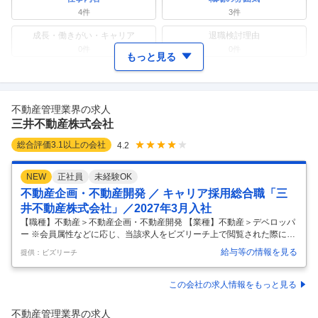
4
件
3
件
成長・働きがい・キャリア
退職検討理由
0件
0件
もっと見る
ワークライフバランス
女性の活躍・働きやすさ
0件
2
件
不動産管理業界の求人
副業
テレワーク・リモートワーク
三井不動産株式会社
0件
0件
総合評価
3.1
以上の会社
4.2
人事・評価制度
入社理由・入社後ギャップ
3
件
1
件
NEW
正社員
未経験OK
企業の選考に関するクチコミ
不動産企画・不動産開発 ／ キャリア採用総合職「三
井不動産株式会社」／2027年3月入社
中途採用面接・選考
新卒採用面接・選考
2
件
0件
【職種】不動産＞不動産企画・不動産開発 【業種】不動産＞デベロッパ
ー ※会員属性などに応じ、当該求人をビズリーチ上で閲覧された際に内
容が異なる場合があります ■仕事内容 下記の企画・開発・営業・運営な
給与等の情報を見る
提供：ビズリーチ
らびにコーポレート（総務・経理・広報・人事・DXほか）等の業務に従
事いただきます。 ・オフィスビル事業 ・商業施設事業 ・住宅事業 ・ホ
テル・リゾート事業 ・不動産ソリューションサービス事業 ・海外事業
この会社の求人情報をもっと見る
・物流施設事業 ※不動産業務に関する経験は不問です。様々な業界出身
者を募集しております。 ※当社の役員・社員本人の子女、兄弟姉妹、配
不動産管理業界の求人