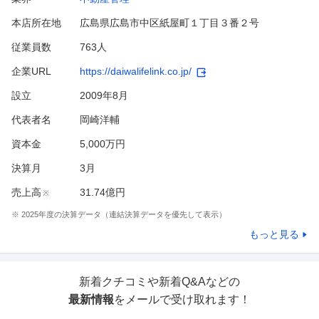
本店所在地
広島県広島市中区紙屋町１丁目３番２号
従業員数
763人
企業URL
https://daiwalifelink.co.jp/
設立
2009年8月
代表者名
岡崎洋輔
資本金
5,000万円
決算月
3
月
売上高
31.74億円
※
※
2025
年度の決算データ（連結決算データを優先して表示）
もっと見る
新着クチコミや新着Q&Aなどの
最新情報
をメールで受け取れます！