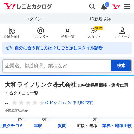
Yahoo!しごとカタログ
検索
通知
i
ログイン
ID新規取得
企業を探す
しごとQA
特集一覧
スカウト
マイページ
自分に合う探し方は？しごと探しスタイル診断
大和ライフリンク株式会社
の中途採用面接・選考に関
するクチコミ一覧
--
19
クチコミ
平均
504
万円
不動産管理業界
17件
22件
2件
社員クチコミ
年収
質問
面接・選考
業界・地域比較