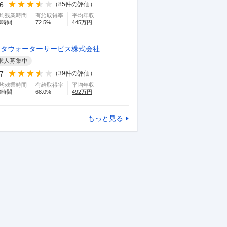
.6
（
85
件の評価）
均残業時間
有給取得率
平均年収
0
時間
72.5
%
445
万円
メタウォーターサービス株式会社
求人募集中
.7
（
39
件の評価）
均残業時間
有給取得率
平均年収
0
時間
68.0
%
492
万円
もっと見る