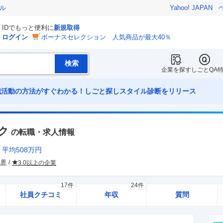
ル
Yahoo! JAPAN
IDでもっと便利に
新規取得
ログイン
ボーナスセレクション 人気商品が最大40％
企業を探す
しごとQA
職活動の方法がすぐわかる！しごと探しスタイル診断をリリース
ク
の転職・求人情報
平均
508
万円
業界
3.0以上の企業
17件
24件
社員クチコミ
年収
質問