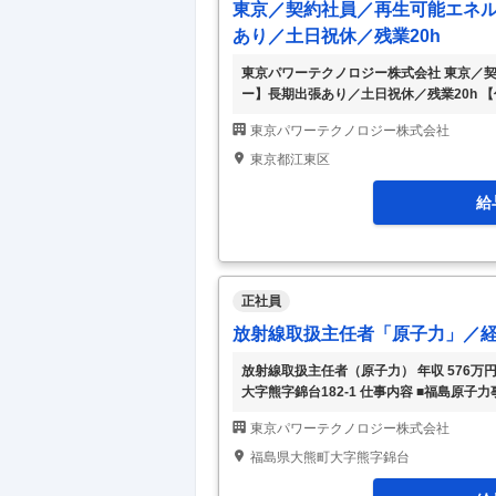
東京／契約社員／再生可能エネ
あり／土日祝休／残業20h
東京パワーテクノロジー株式会社 東京／
ー】長期出張あり／土日祝休／残業20h 
ロジェクトリーダー】長期出張あり／土日祝休
東京パワーテクノロジー株式会社
土日祝休・年休125日/残業20H程度/平均
事の電気設備の計画・設計・現場進捗管理
東京都江東区
の電気設備の計画・設計・現場進捗管理な
給
正社員
放射線取扱主任者「原子力」／
放射線取扱主任者（原子力） 年収 576万円
大字熊字錦台182-1 仕事内容 ■福島原
は】 ・放射線(能)の測定 ・廃棄物管理 
東京パワーテクノロジー株式会社
はまる方 ■いずれかの資格をお持ちの方 
■放射線管理の実務経験をお持ちの方 ■
福島県大熊町大字熊字錦台
の方 雇用・勤務の条件など <雇用形態> 正社員