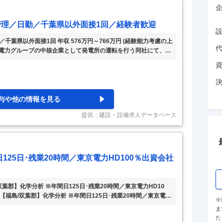
企
理／日勤／千葉県以外面接1回／経験者歓迎
葉県以外面接1回 年収 576万円～766万円 (経験能力考慮の上
■東京電力グループの中核企業として発電所の運転を行う同社にて、火
水処理）業務をお任せします。常に安定した電力を供給する火力
技術を駆使しサポートしています。 ■勤務地は下記のいずれかと
地希望を出すことは可能です） ・千葉県（富津市、君津市、市
川崎市、横浜市のいずれか） ・福島県双葉郡 ・茨城県 那珂
…
与や他の情報を見る
提供：建設・設備求人データベース
25日･残業20時間／東京電力HD100％出資会社
葉郡】化学分析 ※年間日125日･残業20時間／東京電力HD10
【福島/双葉郡】化学分析 ※年間日125日･残業20時間／東京電力
※
体的な仕事内容】 ～東京電力ホールディングス100％出資子会社／
ま
月20時間程度と就業環境◎～ ■業務内容： 当原子力発電所における
た