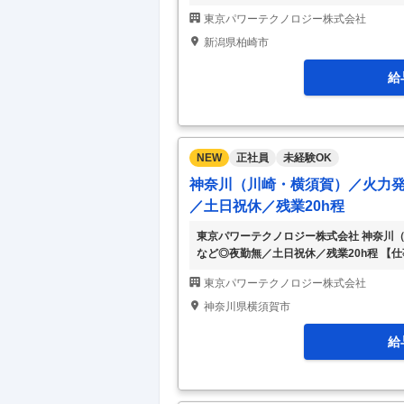
した勤怠管理で働きやすい／東電HD100
東京パワーテクノロジー株式会社
出資子会社／国家のインフラを支える一大
実～ ■業務内容： 柏崎刈羽原子力発電
新潟県柏崎市
ポートする業務を担当していただきます。
給
NEW
正社員
未経験OK
神奈川（川崎・横須賀）／火力
／土日祝休／残業20h程
東京パワーテクノロジー株式会社 神奈川
など◎夜勤無／土日祝休／残業20h程 【
理】監視・動作確認など◎夜勤無／土日祝休
東京パワーテクノロジー株式会社
HD100%出資/夜勤なし/土日祝休・年休12
年/社員紹介からの中途入社多数/福利厚生
神奈川県横須賀市
グループの中核企業として発電所の運転を
給