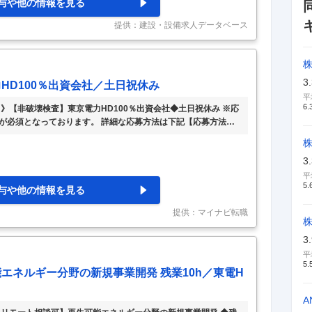
与や他の情報を見る
提供：建設・設備求人データベース
3
HD100％出資会社／土日祝休み
平
6.
》【非破壊検査】東京電力HD100％出資会社◆土日祝休み ※応
が必須となっております。 詳細な応募方法は下記【応募方法】
川崎事業所を拠点に、発電所内設備の非破壊検査業務をお任せしま
ターにて、発電所設備の安全を守る検査業務を担当 発電所内設備
3
現場は日本の各発電所です、年6ヶ月程度の出張が発生する可能性
の範囲】会社の定める業務全般 【給与】 月給 245,000円
…
平
5.
与や他の情報を見る
提供：マイナビ転職
株
3
平
5.
エネルギー分野の新規事業開発 残業10h／東電H
A