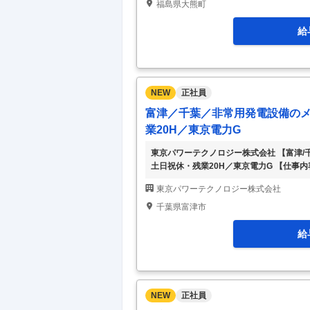
放射能の分析・測定業務を担当いただきま
福島県大熊町
放射能の分析及び測定、固体状廃棄物、並
給
NEW
正社員
富津／千葉／非常用発電設備の
業20H／東京電力G
東京パワーテクノロジー株式会社 【富津
土日祝休・残業20H／東京電力G 【仕事
の対応なし・土日祝休・残業20H／東京電
東京パワーテクノロジー株式会社
休・年休124日・残業20h程！東京電力H
ープの中核企業として、地域・社会の非常
千葉県富津市
テナンスや更新・設置プランを提供してい
給
NEW
正社員