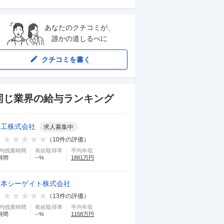
あなたのクチコミが、
誰かの道しるべに
クチコミを書く
同じ業界の給与ランキング
第工株式会社
求人募集中
（
10
件の評価）
均残業時間
有給取得率
平均年収
時間
--
%
1881
万円
日本シーゲイト株式会社
（
13
件の評価）
均残業時間
有給取得率
平均年収
時間
--
%
1158
万円