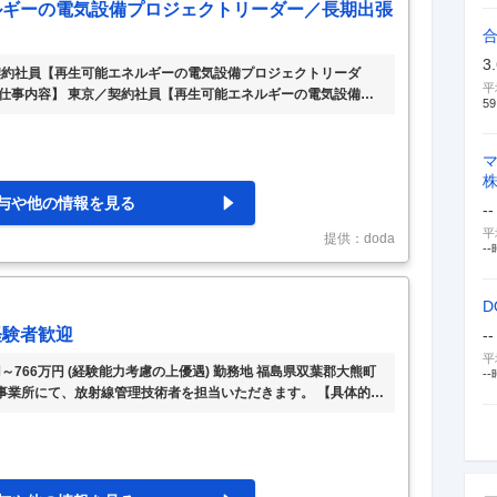
ルギーの電気設備プロジェクトリーダー／長期出張
3
契約社員【再生可能エネルギーの電気設備プロジェクトリーダ
平
【仕事内容】 東京／契約社員【再生可能エネルギーの電気設備プ
59
／残業20h 【具体的な仕事内容】 ～東京電力HD100%出資/
勤続年数21.6年～ ■業務内容： ・太陽光・風力発電所の連係線工
などのプロジェクトリーダー業務 ・水素プラント・蓄電所工事
どのプロジェクトリーダー業務 ※初期配属は本社。その後、
…
与や他の情報を見る
--
平
提供：doda
--
D
経験者歓迎
--
平
～766万円 (経験能力考慮の上優遇) 勤務地 福島県双葉郡大熊町
--
子力事業所にて、放射線管理技術者を担当いただきます。 【具体的に
・作業員の支援 他 必要な資格・経験 【必須要件】 下記両方に当て
・第1種放射線取扱主任者 ・第2種放射線取扱主任者 【歓迎要件】
建築物の施工管理、試験、試運転、検査、計測などの経験をお持ち
 <勤務体制> 8:00
…