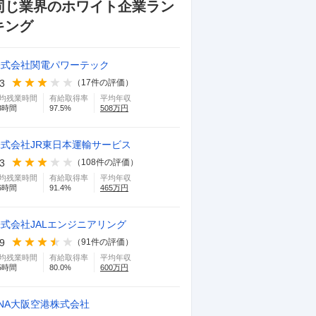
同じ業界のホワイト企業ラン
キング
株式会社関電パワーテック
.3
（
17
件の評価）
均残業時間
有給取得率
平均年収
3
時間
97.5
%
508
万円
株式会社JR東日本運輸サービス
.3
（
108
件の評価）
均残業時間
有給取得率
平均年収
6
時間
91.4
%
465
万円
式会社JALエンジニアリング
.9
（
91
件の評価）
均残業時間
有給取得率
平均年収
5
時間
80.0
%
600
万円
NA大阪空港株式会社