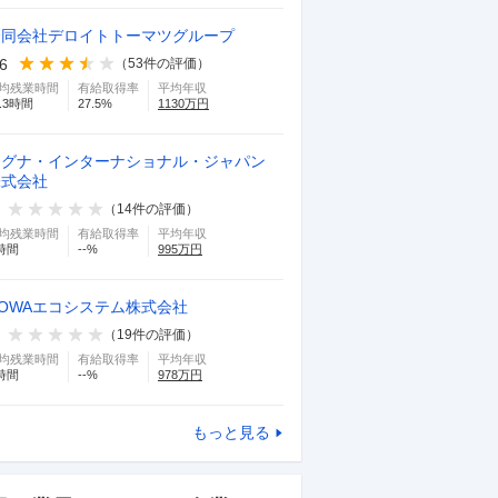
合同会社デロイトトーマツグループ
.6
（
53
件の評価）
均残業時間
有給取得率
平均年収
.3
時間
27.5
%
1130
万円
マグナ・インターナショナル・ジャパン
株式会社
（
14
件の評価）
均残業時間
有給取得率
平均年収
時間
--
%
995
万円
OWAエコシステム株式会社
（
19
件の評価）
均残業時間
有給取得率
平均年収
時間
--
%
978
万円
もっと見る