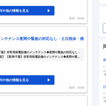
す。 主な業務としては、原子力発電所における水質の分析や、
びに環境試料等の放射能分析及び測定等です
…
与や他の情報を見る
提供：doda
メンテナンス夜間や緊急の対応なし・土日祝休・残
/千葉】非常用発電設備のメンテナンス◆夜間や緊急の対応なし・
内容】 【富津/千葉】非常用発電設備のメンテナンス◆夜間や緊急
力G 【具体的な仕事内容】 ～基本夜間や緊急の対応なし◎土日祝
D100％出資！平均勤続20年～ ■業務内容： 当社は、東京電力グル
--
時（停電・大規模災害）に備え、お客様の非常用発電設備のメン
平
ます。 本ポジションでは、自家用発電設備（ディーゼル発
…
--
与や他の情報を見る
提供：doda
--
平
--