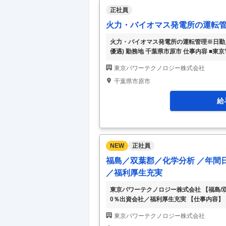
正社員
火力・バイオマス発電所の運転管
火力・バイオマス発電所の運転管理※日勤／千
優遇) 勤務地 千葉県市原市 仕事内容 
力・バイオマス等の発電設備の運転管理（
東京パワーテクノロジー株式会社
発電設備の運営を、最先端のメンテナンス
なり、内定時に正式に決定します。（初任
千葉県市原市
原市、袖ケ浦市のいずれか） ・神奈川県（
給
NEW
正社員
福島／双葉郡／化学分析 ／年間日1
／福利厚生充実
東京パワーテクノロジー株式会社 【福島/双
0％出資会社／福利厚生充実 【仕事内容】 
HD100％出資会社／福利厚生充実 【具
東京パワーテクノロジー株式会社
平均勤続21.6年／年間休日125日・残業