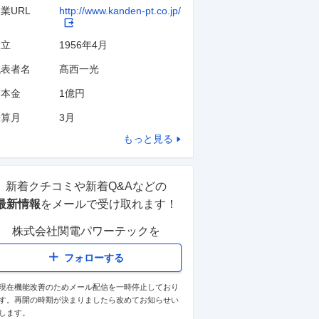
業URL
http://www.kanden-pt.co.jp/
設立
1956年4月
代表者名
髙西一光
資本金
1億円
決算月
3
月
もっと見る
新着クチコミや新着Q&Aなどの
最新情報
をメールで受け取れます！
株式会社関電パワーテック
を
フォローする
現在機能改善のためメール配信を一時停止しており
す。再開の時期が決まりましたら改めてお知らせい
します。