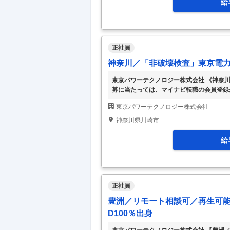
給
正社員
神奈川／「非破壊検査」東京電力
東京パワーテクノロジー株式会社 《神奈川
募に当たっては、マイナビ転職の会員登録
をご確認くださいませ。 【仕事内容】 
東京パワーテクノロジー株式会社
す。※各発電所には出張にて対応技術セン
の非破壊検査（PT、UT等）をお任せ ★
神奈川県川崎市
があります。 【雇入れ直後】上記業務 【変更
給
正社員
豊洲／リモート相談可／再生可能
D100％出身