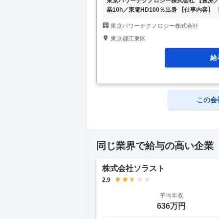
東京パワーテクノロジー株式会社 【豊洲
業10h／東電HD100％出身 【仕事内
発 ◆残業10h／東電HD100％出身 【
東京パワーテクノロジー株式会社
10時間程度／完全週休二日制／平均勤続年
素・風力・水力などの再生可能エネルギー
東京都江東区
ジネスモデル構築、社内外の調整まで幅広
給
この会
同じ業界で給与の高い企業
株式会社ソラスト
2.9
平均年収
636万円