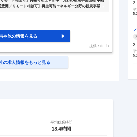
／リモート相談可】再生可能エネルギー分野の新規事業開発 ◆残
3
容】 【豊洲／リモート相談可】再生可能エネルギー分野の新規事業開
平
具体的な仕事内容】 ～東京電力グループの中核企業／月平均残業時間
5.
数約20年～ ■業務内容： カーボンニュートラル実現に向けた水
分野の新規事業の企画・立案を担当。市場調査から戦略策定、ビ
く携わる事業開発ポジションです。 ■具体的には： ・カー
…
与や他の情報を見る
3
提供：doda
平
5.
社の求人情報をもっと見る
平均残業時間
18.4時間