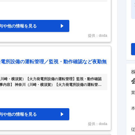
％出資 【具体的な仕事内容】 ～東京電力ホールディングス100％
事業に元請として携わります／徹底した勤怠管理で働きやすさ充
所の安全性向上に向けた工事において、現場がスムーズに進むようサ
 ■具体的には： ・安全対策設備や消防設備などの工事に関する
…
与や他の情報を見る
提供：doda
発電所設備の運転管理／監視・動作確認など夜勤無
（川崎・横須賀）【火力発電所設備の運転管理】監視・動作確認
仕事内容】 神奈川（川崎・横須賀）【火力発電所設備の運転管
／残業20h程 【具体的な仕事内容】 ～第二新卒歓迎/東京電力
5日/年間平均有給取得日数13.1日/残業20H程度/平均勤続年数21.6
資格手当などスキルアップのサポート有～ ■業務内容： 東京電力
行う当社にて、火力・バイオマス等の発電設備の
…
与や他の情報を見る
提供：doda