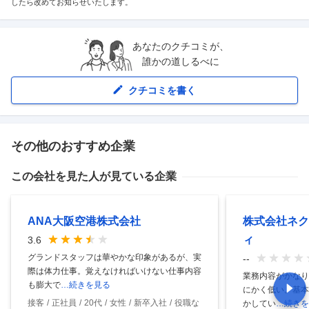
したら改めてお知らせいたします。
あなたのクチコミが、
誰かの道しるべに
クチコミを書く
その他のおすすめ企業
この会社を見た人が見ている企業
ANA大阪空港株式会社
株式会社ネク
ィ
3.6
グランドスタッフは華やかな印象があるが、実
--
際は体力仕事。覚えなければいけない仕事内容
業務内容がかなり
も膨大で
…続きを見る
にかく低い。基本
接客
正社員
20代
女性
新卒入社
役職な
かしてい
…続きを