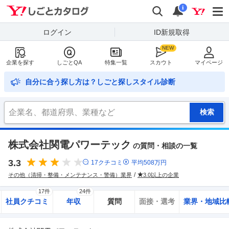
Yahoo!しごとカタログ
検索
通知
i
ログイン
ID新規取得
企業を探す
しごとQA
特集一覧
スカウト
マイページ
自分に合う探し方は？しごと探しスタイル診断
株式会社関電パワーテック
の質問・相談の一覧
3.3
17
クチコミ
平均
508
万円
その他（清掃・整備・メンテナンス・警備）業界
3.0以上の企業
17件
24件
社員クチコミ
年収
質問
面接・選考
業界・地域比