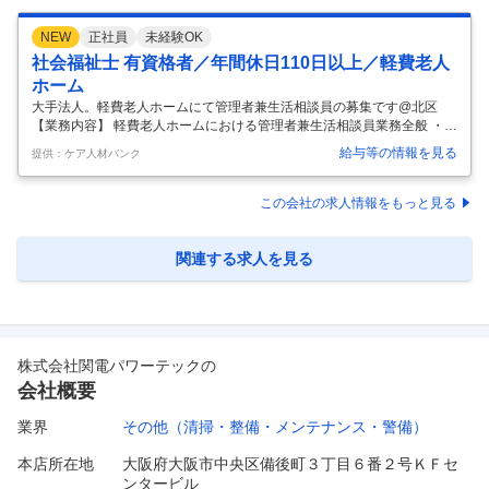
NEW
正社員
未経験OK
社会福祉士 有資格者／年間休日110日以上／軽費老人
ホーム
大手法人。軽費老人ホームにて管理者兼生活相談員の募集です@北区
【業務内容】 軽費老人ホームにおける管理者兼生活相談員業務全般 ・ス
タッフの労務管理、育成、シフト作成 ・請求業務、収支管理 ・入退去・
給与等の情報を見る
提供：ケア人材バンク
空室対応、各種委員会・研修マネジメント等 ・援助業務 ・計画書の作
成、見学や契約対応 ・入居者対応、ケアマネジャーなどとの連携等 【応
募条件】 介護福祉士、社会福祉士、社会福祉主事任用、介護支援専門員
この会社の求人情報をもっと見る
いずれか必須 ※介護福祉士の場合介護実務経験1年以上、介護事業所で
の施設長経験（年数不問） 都内通所相談員要件に準ずる資格をお持ちの
方 【施設形態】 軽費老人ホーム 【募集資格】 社会福祉士 【おすす
…
関連する求人を見る
株式会社関電パワーテック
の
会社概要
業界
その他（清掃・整備・メンテナンス・警備）
本店所在地
大阪府大阪市中央区備後町３丁目６番２号ＫＦセ
ンタービル