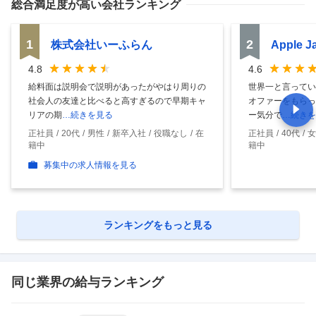
総合満足度
が高い会社ランキング
1
2
株式会社いーふらん
Apple 
4.8
4.6
給料面は説明会で説明があったがやはり周りの
世界一と言ってい
社会人の友達と比べると高すぎるので早期キャ
オファーをもらっ
リアの期
…続きを見る
ー気分で
…続きを
正社員
20代
男性
新卒入社
役職なし
在
正社員
40代
女
籍中
籍中
募集中の求人情報を見る
ランキングをもっと見る
同じ業界の給与ランキング