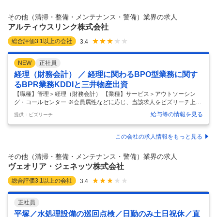
整 ■電話・メール対応 ■重要事項の共有 ■会議準備（資料作成・議事録作
成・会議室の予約） ■資料収集・各種文書作成のサポート ■来客対応 ■経
その他（清掃・整備・メンテナンス・警備）業界の求人
費・備品管理・請求書管理 ■依頼事項の対応 ■送迎業務（運転
…
アルティウスリンク株式会社
総合評価
3.1
以上の会社
3.4
NEW
正社員
経理（財務会計） ／ 経理に関わるBPO型業務に関す
るBPR業務KDDIと三井物産出資
【職種】管理＞経理（財務会計） 【業種】サービス＞アウトソーシン
グ・コールセンター ※会員属性などに応じ、当該求人をビズリーチ上で
閲覧された際に内容が異なる場合があります 【会社概要】 アルティウス
給与等の情報を見る
提供：ビズリーチ
リンクは、KDDIと三井物産の共同出資会社です。 多様な人財とグルー
プのアセットを活かし、コンタクトセンター、バックオフィス、営業支
援、ITソリューションなど、企業活動を支える包括的なBPOサービスを
この会社の求人情報をもっと見る
ワンストップで提供しています。 人による高付加価値なオペレーション
に、生成AIなどの先端テクノロジーと高度なデータ活用を掛け合わせる
その他（清掃・整備・メンテナンス・警備）業界の求人
ことでBX（ビジネストランスフォーメーション）を推進し、企業の競争
ヴェオリア・ジェネッツ株式会社
力強
…
総合評価
3.1
以上の会社
3.4
正社員
平塚／水処理設備の巡回点検／日勤のみ土日祝休／直