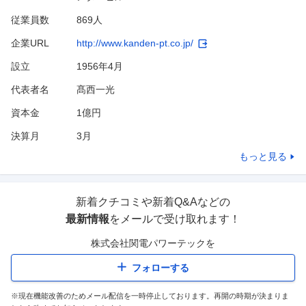
従業員数
869人
企業URL
http://www.kanden-pt.co.jp/
設立
1956年4月
代表者名
髙西一光
資本金
1億円
決算月
3
月
もっと見る
新着クチコミや新着Q&Aなどの
最新情報
をメールで受け取れます！
株式会社関電パワーテック
を
フォローする
※現在機能改善のためメール配信を一時停止しております。再開の時期が決まりま