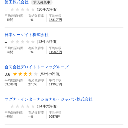
第工株式会社
求人募集中
--
（
10
件の評価）
平均残業時間
有給取得率
平均年収
--
時間
--
%
1881
万円
日本シーゲイト株式会社
--
（
13
件の評価）
平均残業時間
有給取得率
平均年収
--
時間
--
%
1158
万円
合同会社デロイトトーマツグループ
3.6
（
53
件の評価）
平均残業時間
有給取得率
平均年収
59.3
時間
27.5
%
1130
万円
マグナ・インターナショナル・ジャパン株式会社
--
（
14
件の評価）
平均残業時間
有給取得率
平均年収
--
時間
--
%
995
万円