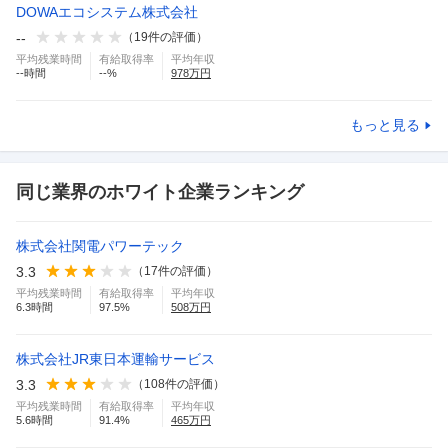
DOWAエコシステム株式会社
--
（
19
件の評価）
平均残業時間
有給取得率
平均年収
--
時間
--
%
978
万円
もっと見る
同じ業界のホワイト企業ランキング
株式会社関電パワーテック
3.3
（
17
件の評価）
平均残業時間
有給取得率
平均年収
6.3
時間
97.5
%
508
万円
株式会社JR東日本運輸サービス
3.3
（
108
件の評価）
平均残業時間
有給取得率
平均年収
5.6
時間
91.4
%
465
万円