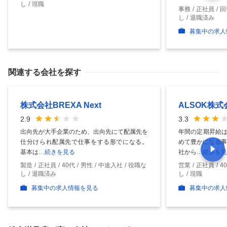
し
現職
事務
正社員
回
し
退職済み
募集中の求人
関連する会社を探す
株式会社BREXA Next
ALSOK株式
2.9
3.3
出向先が大手企業のため、出向先にて配属先を
年間の定期昇給は
仕分けられ配属先で仕事をする形でになる。
めて豊かになる事
基本は
…続きを見る
社から
…続きを見
製造
正社員
40代
男性
中途入社
役職な
営業
正社員
4
し
退職済み
し
現職
募集中の求人情報を見る
募集中の求人