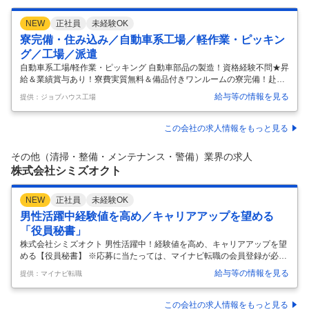
NEW
正社員
未経験OK
寮完備・住み込み／自動車系工場／軽作業・ピッキン
グ／工場／派遣
自動車系工場/軽作業・ピッキング 自動車部品の製造！資格経験不問★昇
給＆業績賞与あり！寮費実質無料＆備品付きワンルームの寮完備！赴任
旅費会社負担！安定の日給月給制！土日祝休み♪《神奈川県藤沢市》 【2
給与等の情報を見る
提供：ジョブハウス工場
0・30代活躍中】ここがポイント！ 高収入★月収例29万円以上！1R寮に
無料で住める！ ≪今だけ限定キャンペーン実施中≫ ★寮費実質無料★ 2
026年12月末までに入社された方、限定 ※規定あり 寮周辺にはスーパー
この会社の求人情報をもっと見る
やコンビニもあり生活も便利！ 赴任旅費も会社負担なので、県外の方も
安心です。 ★未経験の方、歓迎！ 溶接経験や資格をお持ちの方は即戦力
その他（清掃・整備・メンテナンス・警備）業界の求人
◎ 20代・30代・40代の幅広い年齢の男性活躍中！
…
株式会社シミズオクト
NEW
正社員
未経験OK
男性活躍中経験値を高め／キャリアアップを望める
「役員秘書」
株式会社シミズオクト 男性活躍中！経験値を高め、キャリアアップを望
める【役員秘書】 ※応募に当たっては、マイナビ転職の会員登録が必須
となっております。 詳細な応募方法は下記【応募方法】をご確認くださ
給与等の情報を見る
提供：マイナビ転職
いませ。 【仕事内容】 【幅広い業務でスキルアップ】役員のスケジュー
ル管理や調整業務、資料作成、電話・メール対応などバックオフィス業
務を幅広くお任せします。＜主な業務＞ ■役員のスケジュール管理・調
この会社の求人情報をもっと見る