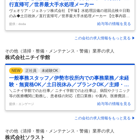
行直帰可／世界最大手水処理メーカー
ヴェオリア・ジェネッツ株式会社 【平塚】水処理設備の巡回点検※日勤
のみ◆土日祝休／直行直帰可／世界最大手水処理メーカー 【仕事内容】
【平塚】水処理設備の巡回点検※日勤のみ◆土日祝休／直行直帰可／世
給与等の情報を見る
提供：doda
界最大手水処理メーカー 【具体的な仕事内容】 ～1日4～5つの施設を巡
回のため無理のない働き方が可能！直行直帰可◎年休120日／転勤基本
なし／残業20～30h程/需要高の業界で腰をすえて働ける！グループ企業
この会社の求人情報をもっと見る
内でポジション異動など希望に合わせたキャリアUP実績多数～ ■業務内
容 食品、電気、機械、化学メーカー等の顧客の水処理に関わる設備・機
その他（清掃・整備・メンテナンス・警備）業界の求人
械の点検およびメンテナンスをご担当いただきます。1つの施設に常
…
株式会社ニチイ学館
NEW
正社員
未経験OK
一般事務スタッフ／伊勢市役所内での事務業務／未経
験・無資格OK／土日祝休み／ブランクOK／主婦・主
夫活躍中
＼ニチイ学館でのお仕事／ ニチイ学館でのお仕事は、病院やクリニック
等の医療機関に勤務し、患者様の対応（窓口業務）や案内、医療費請求
に関する事務などを行う仕事です。 就業先・部門によって仕事内容はさ
給与等の情報を見る
提供：エンゲージ
まざま！あなたのスキルにあったお仕事をご案内します◎ ＼具体的なお
仕事内容／ 今回の募集案件…【正社員求人（一般事務）】 コールセンタ
ーでの電話対応 戸籍システムの入力業務 勤務期間：短期 雇用期間の定
この会社の求人情報をもっと見る
めなし ＼ニチイ学館で働く魅力／ ■Point1：働きやすいからずっと続け
られる！ ■Point2：未経験でもチャレンジできる！
…
その他（清掃・整備・メンテナンス・警備）業界の求人
株式会社ソラスト