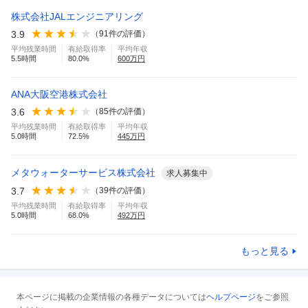
株式会社JALエンジニアリング
3.9
（
91
件の評価）
平均残業時間
有給取得率
平均年収
5.5
時間
80.0
%
600
万円
ANA大阪空港株式会社
3.6
（
85
件の評価）
平均残業時間
有給取得率
平均年収
5.0
時間
72.5
%
445
万円
メタウォーターサービス株式会社
求人募集中
3.7
（
39
件の評価）
平均残業時間
有給取得率
平均年収
5.0
時間
68.0
%
492
万円
もっと見る
本ページに掲載の企業情報の各種データについては
ヘルプページ
をご参照