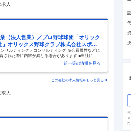
の求人
社
営業（法人営業）／プロ野球球団「オリック
社」オリックス野球クラブ株式会社スポー
コンサルティング＞コンサルティング ※会員属性などに
提案営業／企業の経営課題を解決する／価
覧された際に内容が異なる場合があります ■当社につ
ませんか？
所属する12球団の1つであり、京セラドーム大阪を本拠
給与等の情報を見る
ズ」の運営会社です。 プロ野球興行を通じて、ファン
ただくのと同時に、関西を盛り上げ、地域の賑わいを
グループの一員として安定した事業基盤を持ち、スポ
この会社の求人情報をもっと見る
新たな価値提供に日々挑戦し続けています。 ■採用ポ
の求人
※
ま
た