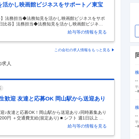
を活かし映画館ビジネスをサポート／東宝
谷】法務担当◆法務知見を活かし映画館ビジネスをサポ
【日比谷】法務担当◆法務知見を活かし映画館ビジネス
な仕事内容】 私たちのミッションは、年間多くのお客
給与等の情報を見る
空間の安全を守り、快適を提供することです。日々の
添い、映画館運営に関わる本社各部門との連携をはか
館運営を支えます。また、企業再編での協力など全社
この会社の求人情報をもっと見る
ります。 ■具体的な業務内容： ご経験やスキルに応じ
の求人
--
平
K
--
大学生歓迎 友達と応募OK 岡山駅から送迎あり
株
生歓迎♪友達と応募OK！岡山駅から送迎あり♪同時募集あり
--
00円 ＋交通費支給(規定あり) ■ シフト 週1日以上 、1
平
駅 ■ 時間帯 朝、昼、夕方 ■ 勤務地 玉野市 ＼期間限定
給与等の情報を見る
--
みヒマだなぁ…」 →“おもちゃ王国”でレアバイト♪ 週1～/1
マパークでチケット販売やご案内☆彡 ワクワクする雰囲