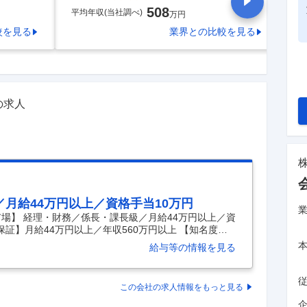
508
平均年収(当社調べ)
平
万円
較を見る
業界
との比較を見る
の求人
月給44万円以上／資格手当10万円
場】 経理・財務／係長・課長級／月給44万円以上／資
保証】月給44万円以上／年収560万円以上 【知名度抜
長企業 【働きやすさ◎】定着率94.9％／有給取得率
給与等の情報を見る
ップ！／ 30代次長活躍中！段階的に成長できます ★経
課長スタート ■定着率94.9％！安定環境で長く活躍 ボウ
型複合レジャー施設を 全国100店舗に展開する「ラウ
この会社の求人情報をもっと見る
したいと海外進出し 米国で経常利益1
…
企