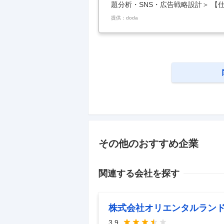
題分析・SNS・広告戦略設計＞ 【
集客・戦略立案～実行＜課題分析・S
提供：doda
容： 『人生にヨロコビを』を掲げ
ィング推進をお任せします。 すで
することがミッションです。 SN
戦略、KPI設計までを統括し、再現
携し、事業成長
…
その他のおすすめ企業
関連する会社を探す
株式会社オリエンタルラン
3.9