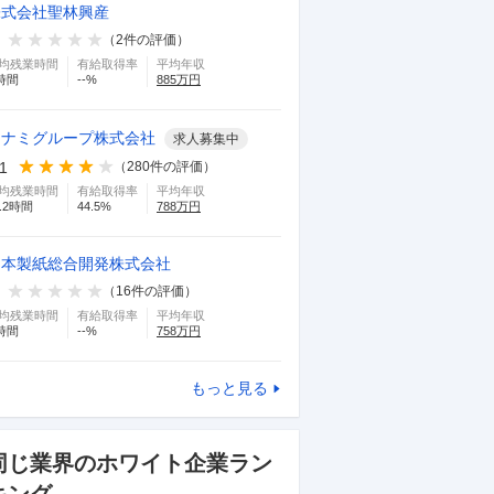
株式会社聖林興産
（
2
件の評価）
均残業時間
有給取得率
平均年収
時間
--
%
885
万円
コナミグループ株式会社
求人募集中
.1
（
280
件の評価）
均残業時間
有給取得率
平均年収
.2
時間
44.5
%
788
万円
日本製紙総合開発株式会社
（
16
件の評価）
均残業時間
有給取得率
平均年収
時間
--
%
758
万円
もっと見る
同じ業界のホワイト企業ラン