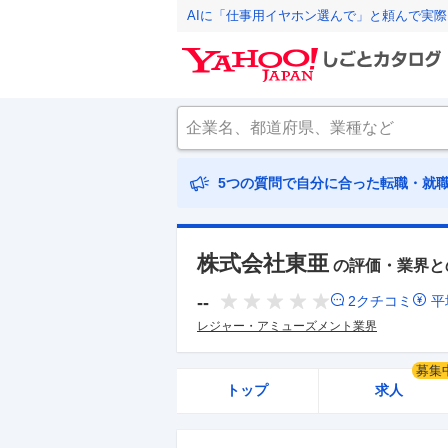
AIに「仕事用イヤホン選んで」と頼んで実
5つの質問で自分に合った転職・就
株式会社東亜
の評価・業界と
--
2
クチコミ
平
レジャー・アミューズメント業界
募集
トップ
求人