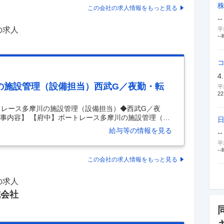
がら働けますよ♪ 【岡山駅/玉野駅から送迎あり】 お仕
この会社の求人情報をもっと見る
--
の求人
平
--
4
の施設管理（設備担当）西武G／夜勤・転
平
22
トレース多摩川の施設管理（設備担当）◆西武G／夜
【仕事内容】 【府中】ボートレース多摩川の施設管理（設
業10～20h程度 【具体的な仕事内容】 ～設備施工管
給与等の情報を見る
--
／自社で施設を保有しているオーナー企業のため、改
平
い／働き方◎～ ◎自社保有の施設で常駐管理のため管
--
残業10～20時間で働き方の改善が叶う ◎西武グルー
この会社の求人情報をもっと見る
右されない経営 多摩川ボートレース場の施設管理を事
の求人
式会社