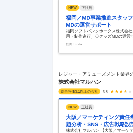
NEW
正社員
福岡／MD事業推進スタッフ
MDの運営サポート
福岡ソフトバンクホークス株式会社 
用・制作進行）◇グッズMDの運営サ
（販促運営・SNS運用・制作進行）
提供：doda
内外と連携しながら進行管理・調整
方／業界未経験歓迎／リーグ優勝・日
ける販促運営・情報発信・制作管理
ッズ・MD事業における販促企画・
ポジションです。
…
レジャー・アミューズメント業界
株式会社マルハン
総合評価
3.1
以上の会社
3.8
NEW
正社員
大阪／マーケティング責任
題分析・SNS・広告戦略設
株式会社マルハン 【大阪／マーケ