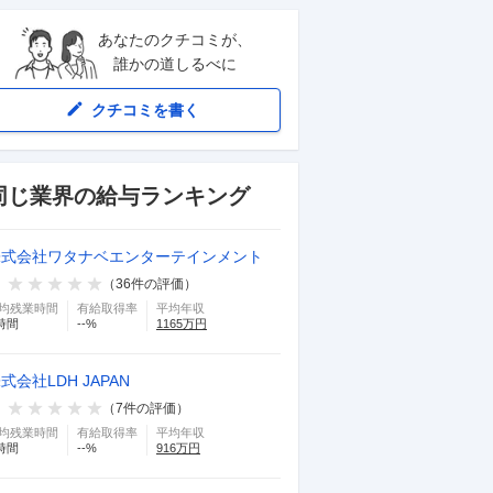
あなたのクチコミが、
誰かの道しるべに
クチコミを書く
同じ業界の給与ランキング
株式会社ワタナベエンターテインメント
（
36
件の評価）
均残業時間
有給取得率
平均年収
時間
--
%
1165
万円
式会社LDH JAPAN
（
7
件の評価）
均残業時間
有給取得率
平均年収
時間
--
%
916
万円