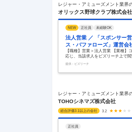
レジャー・アミューズメント業界
オリックス野球クラブ株式会
NEW
正社員
未経験OK
法人営業 ／ 「スポンサー
ス・バファローズ」運営会
【職種】営業＞法人営業 【業種】
ツを起点とした無形商材の
応じ、当該求人をビズリーチ上で閲
値創出型の営業職に挑戦し
いて 日本プロ野球機構（NPB）に
提供：ビズリーチ
地とする「オリックス・バファロー
の皆様に「プロ野球」を楽しんでい
創出しています。また、オリックス
ーツエンターテインメントを通じた
ジション プロ野球球団「
…
レジャー・アミューズメント業界
TOHOシネマズ株式会社
総合評価
3.1
以上の会社
3.2
正社員