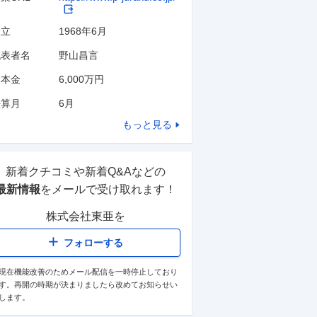
設立
1968年6月
代表者名
野山昌言
資本金
6,000万円
決算月
6
月
もっと見る
新着クチコミや新着Q&Aなどの
最新情報
をメールで受け取れます！
株式会社東亜
を
フォローする
現在機能改善のためメール配信を一時停止しており
す。再開の時期が決まりましたら改めてお知らせい
します。