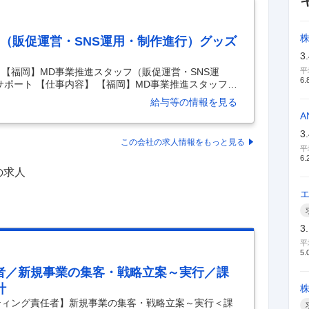
株
（販促運営・SNS運用・制作進行）グッズ
3
【福岡】MD事業推進スタッフ（販促運営・SNS運
平
6.
ポート 【仕事内容】 【福岡】MD事業推進スタッフ
◇グッズMDの運営サポート 【具体的な仕事内容】 社
給与等の情報を見る
ができる方やSNS運用経験、制作進行管理経験がある
A
本一の際には特別賞与もあり ■業務内容 MD事業にお
3
を幅広く担当いただくポジションで、ホークス公式グ
この会社の求人情報をもっと見る
SNS運用・制作ディレクションを横断的に担当いただく
平
6.
の求人
3
平
5.
者／新規事業の集客・戦略立案～実行／課
計
ティング責任者】新規事業の集客・戦略立案～実行＜課