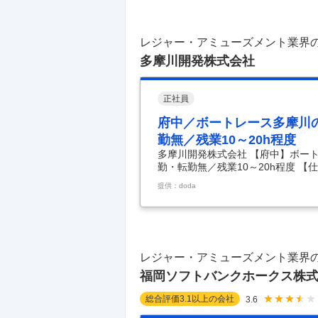
気の中で、 子どもの笑顔に癒されな
事はカンタンなので、 バイトや
…
レジャー・アミューズメント業界
多摩川開発株式会社
正社員
府中／ボートレース多摩川
勤無／残業10～20h程度
多摩川開発株式会社 【府中】ボー
勤・転勤無／残業10～20h程度 
備担当）◆西武G／夜勤・転勤無／残
提供：doda
理からのキャリアチェンジも歓迎！
善提案の企画など意見を反映しやす
理しやすい体制 ◎夜勤・転勤なし・
プの安定感を背景に、経済情勢に左
業として担って
…
レジャー・アミューズメント業界
福岡ソフトバンクホークス株
総合評価
3.1
以上の会社
3.6