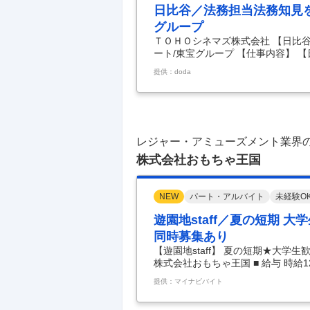
日比谷／法務担当法務知見
グループ
ＴＯＨＯシネマズ株式会社 【日比
ート/東宝グループ 【仕事内容】 
をサポート/東宝グループ 【具体的
提供：doda
様が訪れる「映画館」という特別な
映画館で生じるリアルな課題に寄り
りながら法的パートナーとして映画
取り組みプロジェクトへの関りもあ
て、映画館経営に関わる法務
…
レジャー・アミューズメント業界
株式会社おもちゃ王国
NEW
パート・アルバイト
未経験O
遊園地staff／夏の短期 
同時募集あり
【遊園地staff】 夏の短期★大学
株式会社おもちゃ王国 ■ 給与 時給12
日7時間以上 ■ アクセス 宇野線宇野
提供：マイナビバイト
★7/18(土)～8/31(月)／ 「夏休
週間の短期も相談OK！ 人気テー