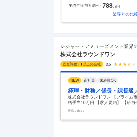
788
平均年収(当社調べ)
万円
業界
との比
レジャー・アミューズメント業界
株式会社ラウンドワン
総合評価
3.1
以上の会社
3.5
NEW
正社員
未経験OK
経理・財務／係長・課長級／
株式会社ラウンドワン 【プライム市
格手当10万円 【求人要約】 【給与
群】業界トップクラスの業績を誇る成
提供：doda
81％ ＼ラウンドワンでステップア
験を活かし月給44万円～ ■係長or
リング、カラオケ、スポーツ等 屋内
ンドワン」。 世界中の人々を笑顔に