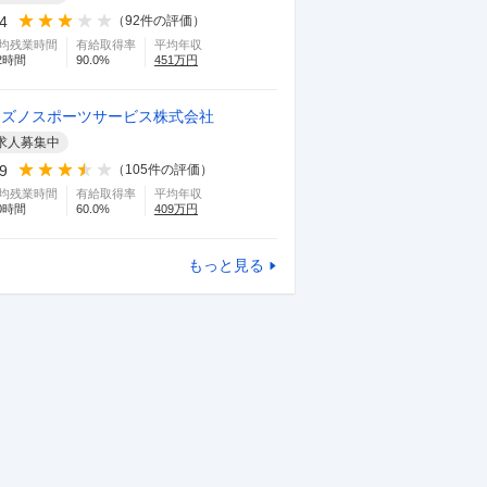
.4
（
92
件の評価）
均残業時間
有給取得率
平均年収
2
時間
90.0
%
451
万円
ミズノスポーツサービス株式会社
求人募集中
.9
（
105
件の評価）
均残業時間
有給取得率
平均年収
0
時間
60.0
%
409
万円
もっと見る
TOHOシネマズ株式会社
アコー
同会社
3.2