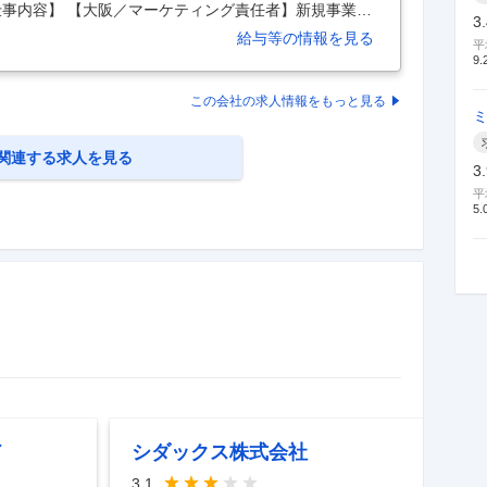
仕事内容】 【大阪／マーケティング責任者】新規事業の
3
NS・広告戦略設計＞ 【具体的な仕事内容】 ■業務内
給与等の情報を見る
平
、エンターテイメント業界を牽引する当社の、マーケテ
9.
に始動している新規事業において、集客モデルを再構築
Sを手段の一つとしながら、ターゲット定義からチャネル
この会社の求人情報をもっと見る
性のある成長基盤を築いていただきます。 経営陣と連
関連する求人を見る
3
平
5.
ド
シダックス株式会社
3.1