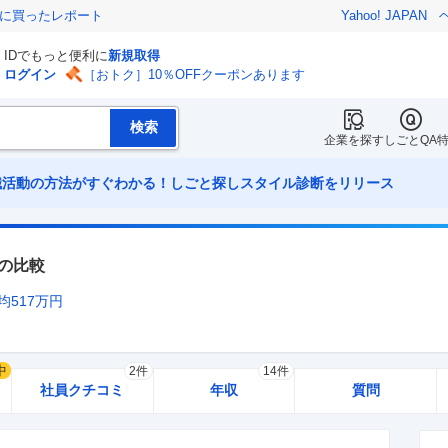
際に買ったレポート
Yahoo! JAPAN
IDでもっと便利に
新規取得
ログイン
［おトク］10％OFFクーポンあります
企業を探す
しごとQA
職活動の方法がすぐわかる！しごと探しスタイル診断をリリース
の比較
均
517
万円
中
2件
14件
社員クチコミ
年収
質問