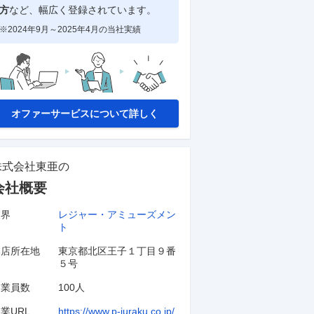
方
など、幅広く登録されています。
--
均年収(当社調べ)
万円
※2024年9月～2025年4月の当社実績
業界
との比較を見る
オファーサービスについて詳しく
株式会社東亜
の
会社概要
業界
レジャー・アミューズメン
ト
本店所在地
東京都北区王子１丁目９番
５号
従業員数
100人
業URL
https://www.p-juraku.co.jp/