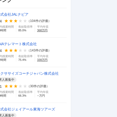
キング
式会社JALナビア
.4
（
104
件の評価）
均残業時間
有給取得率
平均年収
8
時間
85.0
%
368
万円
NAテレマート株式会社
.4
（
143
件の評価）
均残業時間
有給取得率
平均年収
2
時間
75.4
%
339
万円
エクササイズコーチジャパン株式会社
求人募集中
.1
（
30
件の評価）
均残業時間
有給取得率
平均年収
0
時間
66.3
%
--万円
株式会社ジェイアール東海ツアーズ
求人募集中