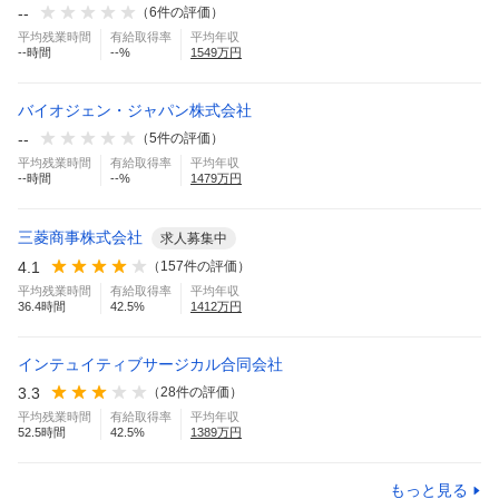
--
（
6
件の評価）
平均残業時間
有給取得率
平均年収
--
時間
--
%
1549
万円
バイオジェン・ジャパン株式会社
--
（
5
件の評価）
平均残業時間
有給取得率
平均年収
--
時間
--
%
1479
万円
三菱商事株式会社
求人募集中
4.1
（
157
件の評価）
平均残業時間
有給取得率
平均年収
36.4
時間
42.5
%
1412
万円
インテュイティブサージカル合同会社
3.3
（
28
件の評価）
平均残業時間
有給取得率
平均年収
52.5
時間
42.5
%
1389
万円
もっと見る