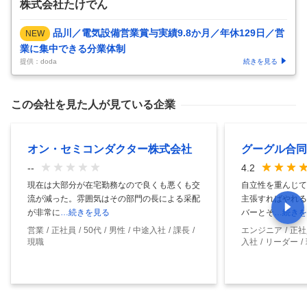
株式会社たけでん
品川／電気設備営業賞与実績9.8か月／年休129日／営
NEW
業に集中できる分業体制
提供：doda
続きを見る
この会社を見た人が見ている企業
オン・セミコンダクター株式会社
グーグル合同
--
4.2
現在は大部分が在宅勤務なので良くも悪くも交
自立性を重んじて
流が減った。雰囲気はその部門の長による采配
主張すればやれる
が非常に
…続きを見る
バーとそ
…続きを
営業
正社員
50代
男性
中途入社
課長
エンジニア
正社
現職
入社
リーダー