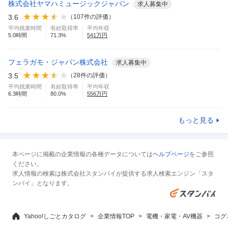
株式会社ヤマハミュージックジャパン
求人募集中
3.6
（
107
件の評価）
平均残業時間
有給取得率
平均年収
5.0
時間
71.3
%
541
万円
フェラガモ・ジャパン株式会社
求人募集中
3.5
（
28
件の評価）
平均残業時間
有給取得率
平均年収
6.3
時間
80.0
%
556
万円
もっと見る
本ページに掲載の企業情報の各種データについては
ヘルプページ
をご参照
ください。
求人情報の検索は株式会社スタンバイが提供する求人検索エンジン「スタ
ンバイ」となります。
Yahoo!しごとカタログ
企業情報TOP
電機・家電・AV機器
コグ