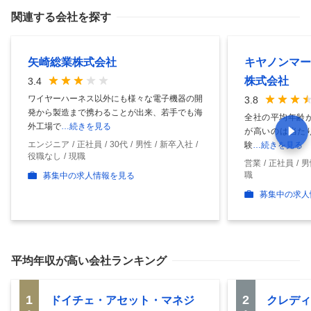
関連する会社を探す
矢崎総業株式会社
キヤノンマー
株式会社
3.4
ワイヤーハーネス以外にも様々な電子機器の開
3.8
発から製造まで携わることが出来、若手でも海
全社の平均年齢が
外工場で
…続きを見る
が高いのは当たり
エンジニア
正社員
30代
男性
新卒入社
験
…続きを見る
役職なし
現職
営業
正社員
男
職
募集中の求人情報を見る
募集中の求人
平均年収
が高い会社ランキング
1
2
ドイチェ・アセット・マネジ
クレディ