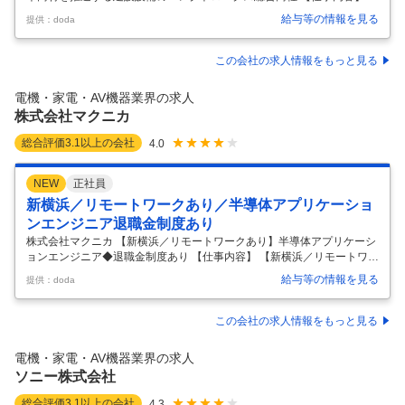
【東京】電気施工管理◆業界トップクラス・環境省エネ商材を推進する
給与等の情報を見る
提供：doda
建設設備のエレクトロニクス総合商社 【具体的な仕事内容】 【建築設備
総合卸売商社という位置づけで仕入先1,500社超／独自のトータルエネ
ルギーソリューション営業体制を展開／圧倒的に強い提案力】 ■採用背
この会社の求人情報をもっと見る
景 従来は商社としてモノを売るビジネスを展開して参りましたが、顧客
ニーズの多様化により、モノ+コトに対する要望が増えてきました。 総
電機・家電・AV機器業界の求人
合エンジニアリング商社として、設計から施工までをワンストップでご
株式会社マクニカ
提案す
…
総合評価
3.1
以上の会社
4.0
NEW
正社員
新横浜／リモートワークあり／半導体アプリケーショ
ンエンジニア退職金制度あり
株式会社マクニカ 【新横浜／リモートワークあり】半導体アプリケーシ
ョンエンジニア◆退職金制度あり 【仕事内容】 【新横浜／リモートワー
クあり】半導体アプリケーションエンジニア◆退職金制度あり 【具体的
給与等の情報を見る
提供：doda
な仕事内容】 ～顧客は日本を代表する大手メーカーです／年間休日125
日～ ■業務内容 完成品メーカーの製品へ組み込まれる最適な半導体、最
適な使い方を理解し、技術的観点からの営業職と共に提案・サポートを
この会社の求人情報をもっと見る
行う職種です。 既にある市場への参入だけでなく、新規市場動向を読み
取る先見性と、優れた技術を見つけ出す発掘力で、新たな市場を創造す
電機・家電・AV機器業界の求人
ることを得意とします。半導体アプリケーションエンジニアが担う役割
ソニー株式会社
は、市
…
総合評価
3.1
以上の会社
4.3