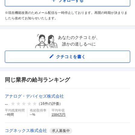
フォローする
※現在機能改善のためメール配信を一時停止しております。再開の時期が決まりま
したら改めてお知らせいたします。
あなたのクチコミが、
誰かの道しるべに
クチコミを書く
同じ業界の給与ランキング
アナログ・デバイセズ株式会社
--
（
16
件の評価）
平均残業時間
有給取得率
平均年収
--
時間
--
%
1584
万円
コグネックス株式会社
求人募集中