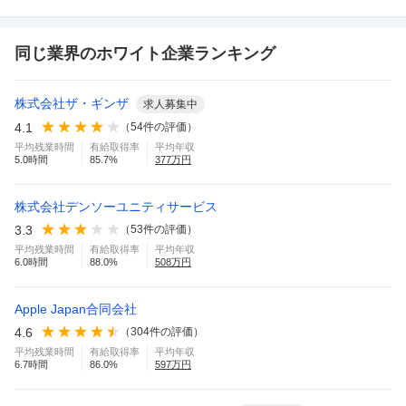
同じ業界のホワイト企業ランキング
株式会社ザ・ギンザ
求人募集中
4.1
（
54
件の評価）
平均残業時間
有給取得率
平均年収
5.0
時間
85.7
%
377
万円
株式会社デンソーユニティサービス
3.3
（
53
件の評価）
平均残業時間
有給取得率
平均年収
6.0
時間
88.0
%
508
万円
Apple Japan合同会社
4.6
（
304
件の評価）
平均残業時間
有給取得率
平均年収
6.7
時間
86.0
%
597
万円