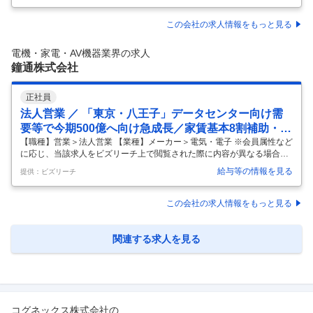
越える世界屈指の半導体商社／フォーチュンUS500企業／土日祝休み】
■概要： FAEとしてSTマイクロエレクトロニクス製品の特にアナログ製
この会社の求人情報をもっと見る
品を中心とした製品を担当いただきます。 <主な業務内容> ・ST製品の
技術視点から見た顧客への紹介活動 ・顧客からの技術質問対応 ・展示会
電機・家電・AV機器業界の求人
での製品説明紹介 ・不具合発生時の問題切り分けと
…
鐘通株式会社
正社員
法人営業 ／ 「東京・八王子」データセンター向け需
要等で今期500億へ向け急成長／家賃基本8割補助・手
厚い福利厚生と社内制度・人間性重視の既存営業
【職種】営業＞法人営業 【業種】メーカー＞電気・電子 ※会員属性など
に応じ、当該求人をビズリーチ上で閲覧された際に内容が異なる場合が
あります ■当社について 当社は、1950年の設立以来、電線・ケーブル、
給与等の情報を見る
提供：ビズリーチ
コネクタ、基板、FAシステムなど、日本のモノづくりに不可欠なエレク
トロニクス製品を扱う「独立系」の専門商社です。特定の資本系列に属
さないため、国内外約500社のメーカー様の中から、お客様の課題に最
この会社の求人情報をもっと見る
も適した商材をフラットに選定・提案できる環境です。 現在、データセ
ンター向けや防衛関連をはじめとする成長産業からの需要が非常に堅調
であり、業績は右肩上がりに推移しています（2030年に売上高500億円
関連する求人を見る
…
コグネックス株式会社
の