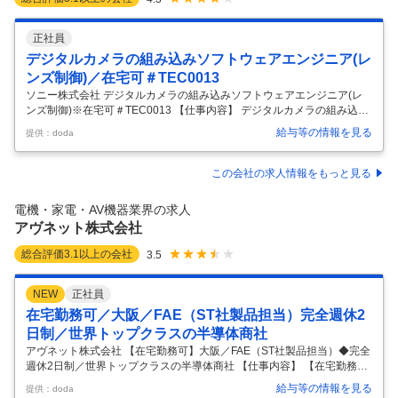
正社員
デジタルカメラの組み込みソフトウェアエンジニア(レ
ンズ制御)／在宅可＃TEC0013
ソニー株式会社 デジタルカメラの組み込みソフトウェアエンジニア(レ
ンズ制御)※在宅可＃TEC0013 【仕事内容】 デジタルカメラの組み込み
ソフトウェアエンジニア(レンズ制御)※在宅可＃TEC0013 【具体的な仕
給与等の情報を見る
提供：doda
事内容】 コンシューマーおよびプロフェッショナルカメラのレンズ制御
ソフトウエアの設計・実装担当者 ■組織の役割： 当組織は、コンシュー
マーおよびプロフェッショナルカメラのレンズ制御を担当しています。
この会社の求人情報をもっと見る
私たちの組織では、ソニーの持つEマウントの規格策定やレンズ通信ア
ーキテクチャの決定、プロフェッショナルカメラの業界標準となってい
電機・家電・AV機器業界の求人
るシネマレンズのPLマウントレンズや放送局カメラのB4マウン
…
アヴネット株式会社
総合評価
3.1
以上の会社
3.5
NEW
正社員
在宅勤務可／大阪／FAE（ST社製品担当）完全週休2
日制／世界トップクラスの半導体商社
アヴネット株式会社 【在宅勤務可】大阪／FAE（ST社製品担当）◆完全
週休2日制／世界トップクラスの半導体商社 【仕事内容】 【在宅勤務
可】大阪／FAE（ST社製品担当）◆完全週休2日制／世界トップクラス
給与等の情報を見る
提供：doda
の半導体商社 【具体的な仕事内容】 【全世界での売上高が250億ドルを