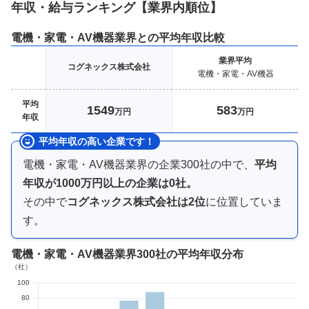
年収・給与ランキング【業界
内順位】
電機・家電・AV機器
業界との平均年収比較
業界
平均
コグネックス株式会社
電機・家電・AV機器
平均
1549
583
万円
万円
年収
平均年収の高い企業です！
電機・家電・AV機器業界
の企業
300
社の中で、
平均
年収が
1000万円以上
の企業は
0
社。
その中で
コグネックス株式会社
は
2
位
に位置していま
す。
電機・家電・AV機器業界
300社
の平均年収分布