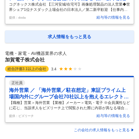
中途採用面接・選考
新卒採用面接・選考
コグネックス株式会社 【三河安城/在宅可】画像処理製品の法人営業◆世
界シェア1位ナスダック上場会社の日本法人／第二新卒歓迎 【仕事内
0件
2
件
容】 【三河安城/在宅可】画像処理製品の法人営業◆世界シェア1位ナス
給与等の情報を見る
提供：doda
ダック上場会社の日本法人／第二新卒歓迎 【具体的な仕事内容】 【画像
処理メーカーとして世界シェアNo.1/1000件を超える特許を取得/無借金
経営で盤石な経営基盤】 ■職務内容 自社製品の導入に伴う営業活動を行
っていただきます。 ■営業スタイル ・担当顧客に対して提案型営業を行
求人情報をもっと見る
います（社用車を使用） 採用実績がない顧客に対しても説得していく根
気強さや自身の活動を通してお客様を動かすことが必要です。
…
電機・家電・AV機器業界の求人
加賀電子株式会社
総合評価
3.1
以上の会社
3.4
正社員
海外営業 ／ 「海外営業／駐在想定」東証プライム上
場国内外にグループ会社70社以上を抱えるエレクトロ
ニクスのグローバル専門商社
【職種】営業＞海外営業 【業種】メーカー＞電気・電子 ※会員属性など
に応じ、当該求人をビズリーチ上で閲覧された際に内容が異なる場合が
あります 【当社について】 当社は、電子部品・半導体の独立系商社とし
給与等の情報を見る
提供：ビズリーチ
て、国内外の多様な製品や技術を組み合わせ、お客様の課題を解決して
きました。 特定のメーカーに縛られない幅広い提案力と、多岐にわたる
事業展開が強みです。 近年ではM&Aを積極的に進め、70社以上をグル
この会社の求人情報をもっと見る
ープに迎え入れることで、エレクトロニクスに加え情報機器、EMS事