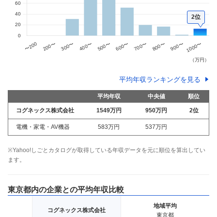
2位
平均年収ランキングを見る
平均年収
中央値
順位
コグネックス株式会社
1549万
円
950万
円
2
位
電機・家電・AV機器
583万
円
537万
円
※Yahoo!しごとカタログが取得している年収データを元に順位を算出してい
ます。
東京都
内の企業との平均年収比較
地域
平均
コグネックス株式会社
東京都