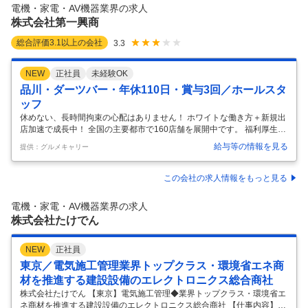
業、さらには飲食やスポーツなど幅広い分野へ事業を拡大。東証プライ
電機・家電・AV機器業界の求人
ム上場企業として安定基盤を持ちながらも、挑戦を続けています。 ま
株式会社第一興商
た、グロー
…
総合評価
3.1
以上の会社
3.3
NEW
正社員
未経験OK
品川・ダーツバー・年休110日・賞与3回／ホールスタ
ッフ
休めない、長時間拘束の心配はありません！ ホワイトな働き方＋新規出
店加速で成長中！ 全国の主要都市で160店舗を展開中です。 福利厚生が
充実した上場企業で安心のキャリアを形成しませんか！ 「カラオケDA
給与等の情報を見る
提供：グルメキャリー
M」「ビッグエコー」の運営を行っている株式会社第一興商では、飲食
店運営に注力し全国に26業態160店舗以上の店舗を展開中。「落ち着い
た大人のダイニングレストラン」をコンセプトに和・洋・エスニック・
この会社の求人情報をもっと見る
ダイニングバーなど幅広い業態を運営。各店舗に”料理長”を配置するこ
とで高いクオリティを保ちコロナが明けた後、業績は順調に伸び続けて
電機・家電・AV機器業界の求人
います！今後も全国の主要都市にて出店が続くのでポジションもたくさ
株式会社たけでん
んありま
…
NEW
正社員
東京／電気施工管理業界トップクラス・環境省エネ商
材を推進する建設設備のエレクトロニクス総合商社
株式会社たけでん 【東京】電気施工管理◆業界トップクラス・環境省エ
ネ商材を推進する建設設備のエレクトロニクス総合商社 【仕事内容】