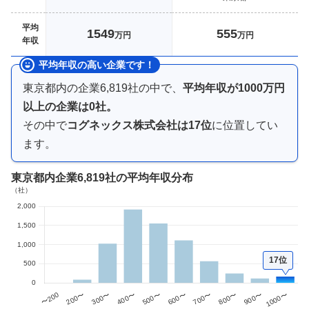
平均
1549
555
万円
万円
年収
平均年収の高い企業です！
東京都内
の企業
6,819
社の中で、
平均年収が
1000万円
以上
の企業は
0
社。
その中で
コグネックス株式会社
は
17
位
に位置してい
ます。
東京都内企業
6,819社
の平均年収分布
17位