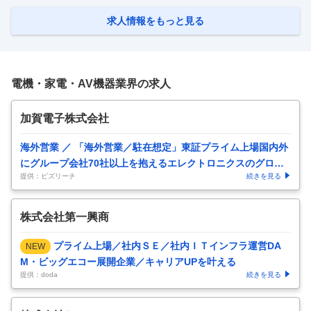
経営で盤石な経営基盤】 ■職務内容 自社製品の導入に伴う営業活動を行
っていただきます。 ■営業スタイル ・担当顧客に対して提案型営業を行
求人情報をもっと見る
います（社用車を使用） 採用実績がない顧客に対しても説得していく根
気強さや自身の活動を通してお客様を動かすことが必要です。
…
電機・家電・AV機器業界の求人
加賀電子株式会社
海外営業 ／ 「海外営業／駐在想定」東証プライム上場国内外
にグループ会社70社以上を抱えるエレクトロニクスのグロー
提供：ビズリーチ
続きを見る
バル専門商社
株式会社第一興商
プライム上場／社内ＳＥ／社内ＩＴインフラ運営DA
NEW
M・ビッグエコー展開企業／キャリアUPを叶える
提供：doda
続きを見る