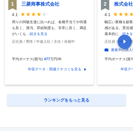
1
2
三菱商事株式会社
株式会社
4.1
4.1
周りの同級生達に比べれば、各種手当てや待遇
幅広い業種を顧客
も良く、賞与、昇給制度も、非常に良く、満足
感がある。景況感
がいくも
…続きを見る
基本的に
…続きを
正社員
男性
中途入社
主任
在籍中
正社員
30代
男
募集中の求人
平均ボーナス(賞与)
477
万円/年
平均ボーナス(賞与
年収データ・関連クチコミを見る
年収デ
ランキングをもっと見る