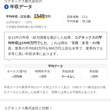
コグネックス株式会社
の
年収データ
1549
平均年収（正社員）
万円
回答者数：
12
人
平均年齢：
38.3
歳
公式年収※：
--
万円
※有価証券報告書公表の情報です。
全12件の年収・給与情報を集計した結果、
コグネックスの平
均年収は1549万円でした
。これは商社「電機・家電・AV機
器」業界の平均583万円を966万円上回る水準で、業界内でも
非常に高い年収水準にあります。
平均データ
ボーナス(賞与)
時間外手当
昇給頻度
昇給額
--
--
--
万円/年
万円
データなし
万円
年収データや業界平均のデータ等はクチコミ及び、LINEヤフー株式会社の統
計データから算出した結果であり、実際とは異なる可能性があります。
コグネックス株式会社
と比較！