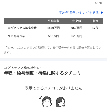
平均年収ランキングを見る
平均年収
中央値
順位
コグネックス株式会社
1549万
円
950万
円
17
位
東京都内企業
555万
円
520万
円
※Yahoo!しごとカタログが取得している年収データを元に順位を算出してい
ます。
コグネックス株式会社
の
年収・給与制度・待遇に関するクチコミ
表示できるクチコミがありません