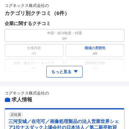
コグネックス株式会社
の
カテゴリ別クチコミ（
6
件）
企業に関するクチコミ
年収・給与制度・待遇
0件
仕事内容
職場の雰囲気
0件
4
件
成長・働きがい・キャリア
退職検討理由
0件
0件
もっと見る
ワークライフバランス
女性の活躍・働きやすさ
0件
0件
コグネックス株式会社
の
副業
テレワーク・リモートワーク
求人情報
0件
0件
人事・評価制度
入社理由・入社後ギャップ
0件
0件
正社員
三河安城／在宅可／画像処理製品の法人営業世界シェ
企業の選考に関するクチコミ
ア1位ナスダック上場会社の日本法人／第二新卒歓迎