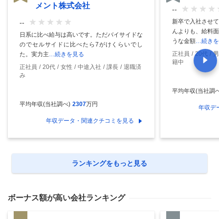
メント株式会社
--
新卒で入社させて
--
んよりも、給料面
日系に比べ給与は高いです。ただバイサイドな
うな金額
…続きを
のでセルサイドに比べたら7がけくらいでし
正社員
20代
男
た。実力主
…続きを見る
籍中
正社員
20代
女性
中途入社
課長
退職済
み
平均年収(当社調べ
平均年収(当社調べ)
2307
万円
年収デ
年収データ・関連クチコミを見る
ランキングをもっと見る
ボーナス額
が高い会社ランキング