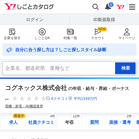
Yahoo!しごとカタログ
検索
通知
i
ログイン
ID新規取得
企業を探す
しごとQA
特集一覧
スカウト
マイページ
自分に合う探し方は？しごと探しスタイル診断
コグネックス株式会社
の年収・給与・昇給・ボーナス
--
6
クチコミ
平均
1549
万円
電機・家電・AV機器業界
募集中
4件
12件
2件
求人
社員クチコミ
年収
質問
面接・選考