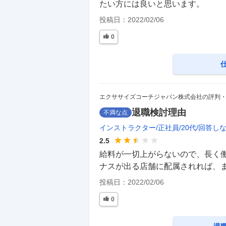
たい方には良いと思います。
投稿日：
2022/02/06
0
エクササイズコーチジャパン株式会社の評判
退職検討理由
不満な点
インストラクター
正社員
20代
回答し
2.5
給料が一切上がらないので、長く
ナスが出る店舗に配属されれば、
投稿日：
2022/02/06
0