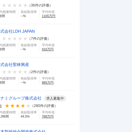
（
36
件の評価）
均残業時間
有給取得率
平均年収
時間
--
%
1165
万円
式会社LDH JAPAN
（
7
件の評価）
均残業時間
有給取得率
平均年収
時間
--
%
916
万円
株式会社聖林興産
（
2
件の評価）
均残業時間
有給取得率
平均年収
時間
--
%
885
万円
コナミグループ株式会社
求人募集中
.1
（
280
件の評価）
均残業時間
有給取得率
平均年収
.2
時間
44.5
%
788
万円
日本製紙総合開発株式会社