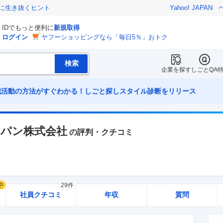
クに生き抜くヒント
Yahoo! JAPAN
IDでもっと便利に
新規取得
ログイン
ヤフーショッピングなら「毎日5％」おトク
企業を探す
しごとQA
職活動の方法がすぐわかる！しごと探しスタイル診断をリリース
パン株式会社
の評判・クチコミ
中
29件
社員クチコミ
年収
質問