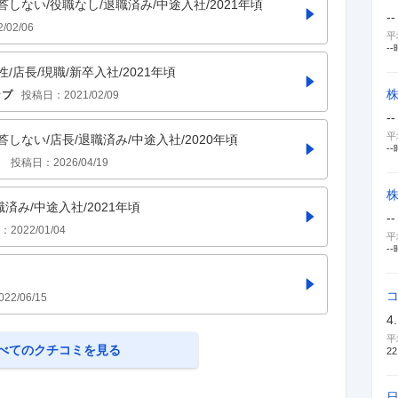
回答しない/役職なし/退職済み/中途入社/2021年頃
入社理由・入社後ギャップ
--
3
件
2/02/06
平
--
性/店長/現職/新卒入社/2021年頃
株
ップ
投稿日：
2021/02/09
新卒採用面接・選考
--
0件
平
回答しない/店長/退職済み/中途入社/2020年頃
--
さ
投稿日：
2026/04/19
職済み/中途入社/2021年頃
--
：
2022/01/04
平
--
022/06/15
4
平
べてのクチコミを見る
22