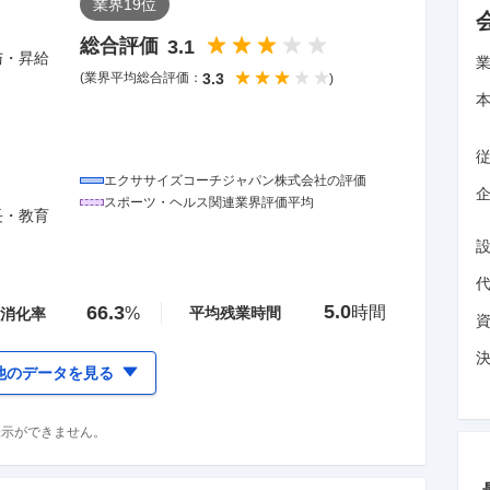
業界
19
位
総合評価
3.1
与・昇給
(業界平均総合評価：
3.3
)
エクササイズコーチジャパン株式会社
の評価
企
スポーツ・ヘルス関連
業界評価平均
長・教育
5.0
66.3
時間
%
平均残業時間
消化率
他のデータを見る
表示ができません。