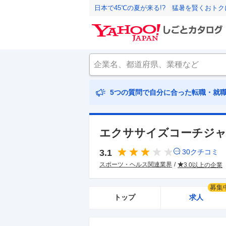
日本で45℃の夏が来る!? 猛暑を賢くおト
5つの質問で自分に合った転職・就
エクササイズコーチジャ
3.1
30
クチコミ
スポーツ・ヘルス関連業界
3.0以上の企業
募集
トップ
求人