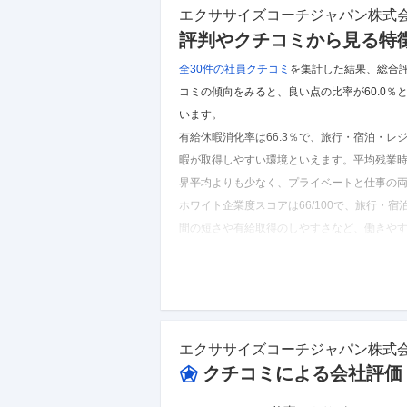
エクササイズコーチジャパン株式
評判やクチコミから見る特
全30件の
社員クチコミ
を集計した結果、
総合
コミの傾向をみると、良い点の比率が60.0
います。
有給休暇消化率は66.3％で、旅行・宿泊・
暇が取得しやすい環境といえます。
平均残業時
界平均よりも少なく、プライベートと仕事の
ホワイト企業度スコアは66/100で、旅行・
間の短さや有給取得のしやすさなど、働きや
※しごとカタログに投稿されたクチコミを集計し
エクササイズコーチジャパン株式会社
のクチコミ
エクササイズコーチジャパン株式
クチコミによる会社評価