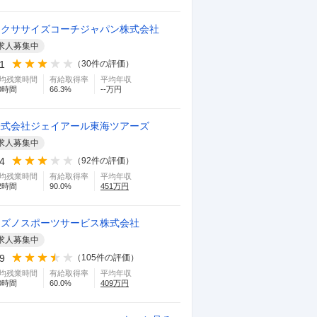
エクササイズコーチジャパン株式会社
求人募集中
.1
（
30
件の評価）
均残業時間
有給取得率
平均年収
0
時間
66.3
%
--万円
株式会社ジェイアール東海ツアーズ
求人募集中
.4
（
92
件の評価）
均残業時間
有給取得率
平均年収
2
時間
90.0
%
451
万円
ミズノスポーツサービス株式会社
求人募集中
.9
（
105
件の評価）
均残業時間
有給取得率
平均年収
0
時間
60.0
%
409
万円