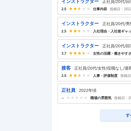
インストラクター
正社員/20代/
人事・評価制度
4
件
仕事内容
投稿日：
202
2.5
企業の選考に関するクチコミ
インストラクター
正社員/20代/男
入社理由・入社後ギャ
2.5
中途採用面接・選考
1
件
インストラクター
正社員/20代/
女性の活躍・働きやす
3.7
接客
正社員/20代/女性/役職なし/退
人事・評価制度
投稿日
2.5
正社員
2022年頃
職場の雰囲気
投稿日：
2
--
す