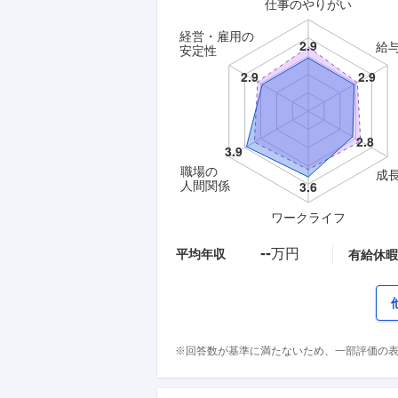
仕事のやりがい
経営・雇用の
給
安定性
職場の
成
人間関係
ワークライフ
--
万円
平均年収
有給休暇
※回答数が基準に満たないため、一部評価の