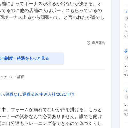
店舗によってボーナスが出るか出ないか決まる。オ
してるのに他の店舗の人はボーナスもらっているの
2回ボーナス出るから頑張って。と言われたが嘘でし
3
平
5.
違反報告
給与制度・待遇
をもっと見る
3
平
9.
・クチコミ・評価
ない
役職なし
退職済み
中途入社
2021年頃
3
グ中、フォームが崩れてないか声を掛ける、もっと
平
5.
レーナーの資格なんて必要ありません。誰でも働け
間に自分達もトレーニングをできるので体づくりし