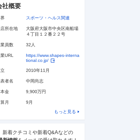
会社概要
業界
スポーツ・ヘルス関連
本店所在地
大阪府大阪市中央区南船場
４丁目１２番２２号
従業員数
32人
業URL
https://www.shapes-interna
tional.co.jp/
設立
2010年11月
代表者名
中岡尚志
資本金
9,900万円
決算月
9
月
もっと見る
新着クチコミや新着Q&Aなどの