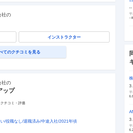
--
平
会社
の
--
インストラクター
べてのクチコミを見る
株
会社
の
3
アップ
平
6.
・クチコミ・評価
A
3
ない
役職なし
退職済み
中途入社
2021年頃
平
6.