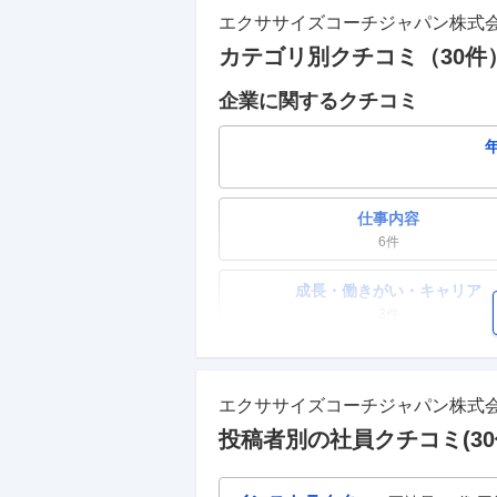
エクササイズコーチジャパン株式
カテゴリ別クチコミ（
30
件
企業に関するクチコミ
仕事内容
6
件
成長・働きがい・キャリア
3
件
ワークライフバランス
2
件
エクササイズコーチジャパン株式
副業
投稿者別の社員クチコミ(
30
0件