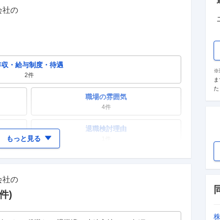
会社
の
）
年収・給与制度・待遇
※
2
件
ま
た
職場の雰囲気
4
件
退職検討理由
もっと見る
1
件
女性の活躍・働きやすさ
4
件
会社
の
テレワーク・リモートワーク
件)
0件