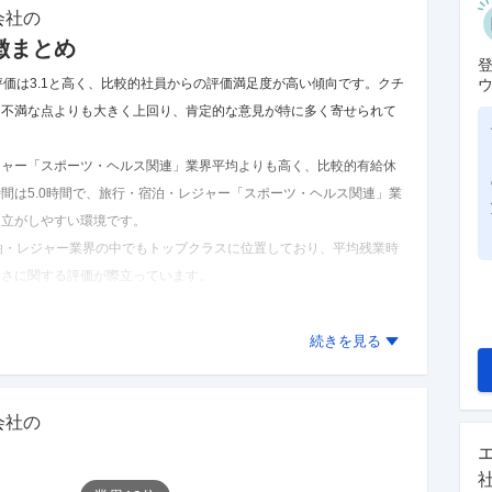
会社
の
徴まとめ
評価は3.1と高く、比較的社員からの評価満足度が高い傾向です。
クチ
％と不満な点よりも大きく上回り、肯定的な意見が特に多く寄せられて
レジャー「スポーツ・ヘルス関連」業界平均よりも高く、比較的有給休
間は5.0時間で、旅行・宿泊・レジャー「スポーツ・ヘルス関連」業
両立がしやすい環境です。
宿泊・レジャー業界の中でもトップクラスに位置しており、平均残業時
すさに関する評価が際立っています。
た結果であり、実際とは異なる可能性があります。
を見る
続きを見る
会社
の