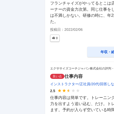
フランチャイズがやってるとこは
ーナーの資金力次第。同じ仕事を
は不満しかない。研修の時に、年
た。
投稿日：
2022/02/06
0
年収・
エクササイズコーチジャパン株式会社の評判
仕事内容
良い点
インストラクター
正社員
20代
回答し
2.5
仕事内容は簡単です。トレーニン
力を出すよう追い込む、だけ。ト
ます。予約が入らず空いている時