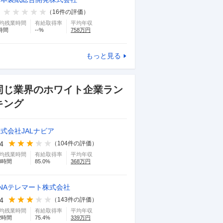
（
16
件の評価）
均残業時間
有給取得率
平均年収
時間
--
%
758
万円
もっと見る
同じ業界のホワイト企業ラン
キング
式会社JALナビア
.4
（
104
件の評価）
均残業時間
有給取得率
平均年収
8
時間
85.0
%
368
万円
NAテレマート株式会社
.4
（
143
件の評価）
均残業時間
有給取得率
平均年収
2
時間
75.4
%
339
万円