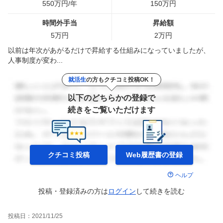
550
万円/年
150
万円
時間外手当
昇給額
5
万円
2
万円
以前は年次があがるだけで昇給する仕組みになっていましたが、
人事制度が変わ...
就活生
の方もクチコミ投稿OK！
以下のどちらかの登録で
続きをご覧いただけます
クチコミ投稿
Web履歴書の
登録
ヘルプ
投稿・登録済みの方は
ログイン
して
続きを読む
投稿日：
2021/11/25