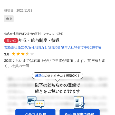
投稿日：
2021/11/23
0
株式会社三菱UFJ銀行の評判・クチコミ・評価
年収・給与制度・待遇
良い点
営業
正社員
20代
女性
役職なし
退職済み
新卒入社
子育て中
2020年頃
3.8
30歳くらいまでは右肩上がりで年収が増加します。賞与額も多
く、社員の士気...
就活生
の方もクチコミ投稿OK！
以下のどちらかの登録で
続きをご覧いただけます
クチコミ投稿
Web履歴書の
登録