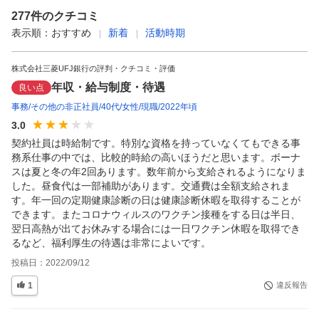
277
件のクチコミ
表示順：
おすすめ
新着
活動時期
株式会社三菱UFJ銀行の評判・クチコミ・評価
年収・給与制度・待遇
良い点
事務
その他の非正社員
40代
女性
現職
2022年頃
3.0
契約社員は時給制です。特別な資格を持っていなくてもできる事
務系仕事の中では、比較的時給の高いほうだと思います。ボーナ
スは夏と冬の年2回あります。数年前から支給されるようになりま
した。昼食代は一部補助があります。交通費は全額支給されま
す。年一回の定期健康診断の日は健康診断休暇を取得することが
できます。またコロナウィルスのワクチン接種をする日は半日、
翌日高熱が出てお休みする場合には一日ワクチン休暇を取得でき
るなど、福利厚生の待遇は非常によいです。
投稿日：
2022/09/12
1
違反報告