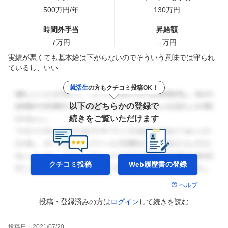
500
万円/年
130
万円
時間外手当
昇給額
7
万円
--
万円
実績が悪くても基本給は下がらないのでそういう意味では守られ
ているし、いい...
就活生
の方もクチコミ投稿OK！
以下のどちらかの登録で
続きをご覧いただけます
クチコミ投稿
Web履歴書の
登録
ヘルプ
投稿・登録済みの方は
ログイン
して
続きを読む
投稿日：
2021/07/20