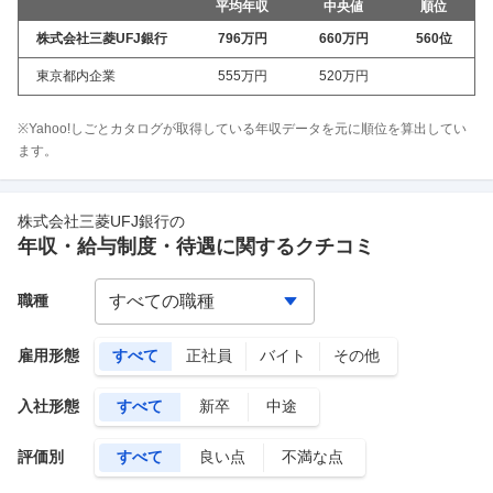
平均年収
中央値
順位
株式会社三菱UFJ銀行
796万
円
660万
円
560
位
東京都内企業
555万
円
520万
円
※Yahoo!しごとカタログが取得している年収データを元に順位を算出してい
ます。
株式会社三菱UFJ銀行
の
年収・給与制度・待遇に関するクチコミ
職種
雇用形態
すべて
正社員
バイト
その他
入社形態
すべて
新卒
中途
評価別
すべて
良い点
不満な点