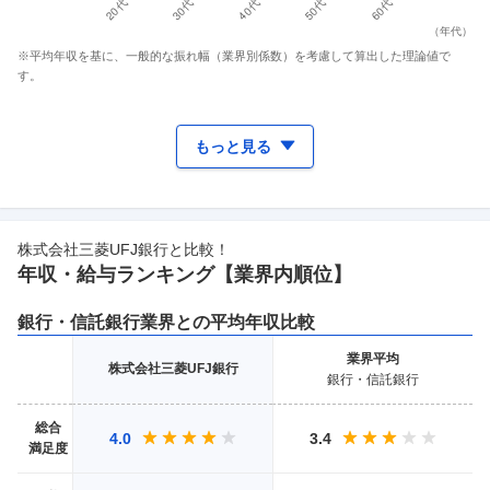
（
年代
）
※平均年収を基に、一般的な振れ幅（業界別係数）を考慮して算出した理論値で
す。
もっと見る
株式会社三菱UFJ銀行
と比較！
年収・給与ランキング【業界
内順位】
銀行・信託銀行
業界との平均年収比較
業界
平均
株式会社三菱UFJ銀行
銀行・信託銀行
総合
4.0
3.4
満足度