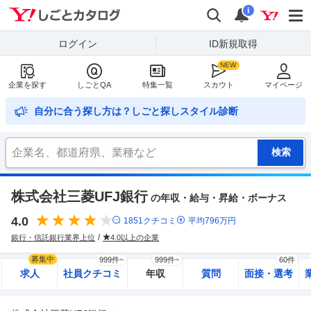
Yahoo!しごとカタログ
検索
通知
i
ログイン
ID新規取得
企業を探す
しごとQA
特集一覧
スカウト
マイページ
自分に合う探し方は？しごと探しスタイル診断
株式会社三菱UFJ銀行
の年収・給与・昇給・ボーナス
4.0
1851
クチコミ
平均
796
万円
銀行・信託銀行業界上位
4.0以上の企業
募集中
999件~
999件~
60件
求人
社員クチコミ
年収
質問
面接・選考