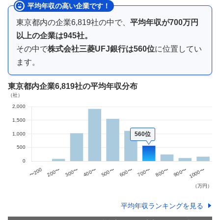
平均年収の高い企業です！
東京都内
の企業
6,819
社の中で、
平均年収が
700万円
以上
の企業は
945
社。
その中で
株式会社三菱UFJ銀行
は
560
位
に位置してい
ます。
東京都内企業
6,819社
の平均年収分布
560位
平均年収ランキングを見る