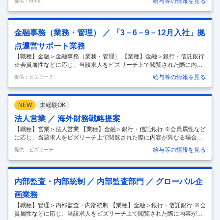
給与等の情報を見る
提供：doda
ーバル環境 【具体的な仕事内容】 ～KYC経験を活かしレビュー・指導
やプロジェクトへ挑戦／MUFGで専門性を高めてキャリアアップ可能～
■業務内容：【変更の範囲：会社の定める業務】 KYC業務のプロフェッ
ショナル人材として、金融機関顧客のAMLリスク評価の検閲及び評価担
金融事務（業務・管理） ／ 「3－6－9－12月入社」拠
当者の指導、また、海外業務委託先管理、システム開発、プロセス高度
点運営サポート業務
化等のプロジェクトをご担当いただきます。 ■キャリアパス：
…
【職種】金融＞金融事務（業務・管理） 【業種】金融＞銀行・信託銀行
※会員属性などに応じ、当該求人をビズリーチ上で閲覧された際に内容
が異なる場合があります 【業務内容】 国内の拠点やセンター・オフィス
給与等の情報を見る
提供：ビズリーチ
に在籍し、事務全般と拠点運営サポート業務を担当していただきます。
入社時期は3月・6月・9月・12月からご選択いただくことが可能です。
■拠点で発生する広範囲の事務業務（預金や諸届書類準備、融資事務の
NEW
未経験OK
記帳や管理、総務事務） ■会議運営、進捗・計数管理など取りまとめ業
務 ■必要に応じてメールや電話等によるお客さまとの折衝 【キャリアパ
法人営業 ／ 海外財務戦略提案
ス】 ご本人が希望する場合は入社後に他領域職種へ挑戦することも可能
【職種】営業＞法人営業 【業種】金融＞銀行・信託銀行 ※会員属性など
…
に応じ、当該求人をビズリーチ上で閲覧された際に内容が異なる場合が
あります 大企業の海外展開サポートやそれに際しての資金投下提案、ク
給与等の情報を見る
提供：ビズリーチ
ロスボーダーM&Aに関連した各種提案（資金投下、FX、PMI等）、大企
業の海外事業戦略を踏まえた商流捕捉およびFX提案、大企業のグローバ
ルベースでの財務戦略提案等 【部署概要】 ■日系大企業法人顧客向け外
為・トランザクションバンキングにかかる施策立案・推進（対顧客提案
内部監査・内部統制 ／ 内部監査部門 ／ グローバル企
のみならず、大企業法人営業担当者向け行内情宣・勉強会などを通じた
画業務
業務推進体制構築、データ分析を通じた推進対象マーケティングも含
む） ■
…
【職種】管理＞内部監査・内部統制 【業種】金融＞銀行・信託銀行 ※会
員属性などに応じ、当該求人をビズリーチ上で閲覧された際に内容が異