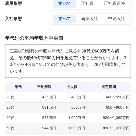
雇用形態
すべて
正社員
正社員以外
入社形態
すべて
新卒入社
中途入社
年代別の平均年収と中央値
三菱UFJ銀行の年収を年代別に見ると
30代で600万円を超
え、その後40代で900万円を超えている
ことが分かります。
3
0代から40代にかけての伸びが最も大きく、282万円増加して
います。
年代
平均年収
中央値
推定範囲
20代
425万円
400万円
400〜590万円
30代
691万円
600万円
650〜960万円
40代
973万円
1,000万円
920〜1,360万円
50代
944万円
1,000万円
890〜1,320万円