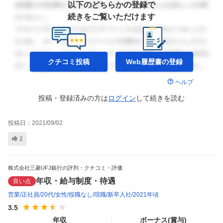
以下のどちらかの登録で
続きをご覧いただけます
クチコミ投稿
Web履歴書の
登録
ヘルプ
投稿・登録済みの方は
ログイン
して
続きを読む
投稿日：
2021/09/02
2
株式会社三菱UFJ銀行の評判・クチコミ・評価
年収・給与制度・待遇
良い点
営業
正社員
20代
女性
役職なし
現職
新卒入社
2021年頃
3.5
年収
ボーナス(賞与)