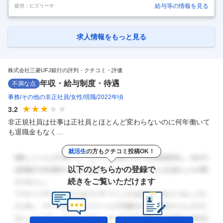
なる場合があります 【業務内容】 ・MUFGグローバル領域における監査
給与等の情報を見る
提供：ビズリーチ
企画業務（グローバル監査戦略・施策の企画立案・実行・管理業務等）
・グローバル監査会議、各種経営会議・監査（等）委員会宛の報告対応
など、各種会議体の運営業務 ・ニューヨーク、ロンドン、シンガポール
等の海外主要拠点の監査クルーとの英語による業務推進・交渉等 【魅
求人情報をもっと見る
力】 ・カウンターパートは、本部各部室の他、ニューヨーク、ロンド
ン、シンガポール等の海外主要拠点、国内グループ会社 ・英語を使って
グローバ
…
株式会社三菱UFJ銀行の評判・クチコミ・評価
年収・給与制度・待遇
不満な点
事務
その他の非正社員
女性
現職
2022年頃
3.2
非正規社員は仕事は正社員とほとんど変わらないのに何年働いて
も退職金もなく...
就活生
の方もクチコミ投稿OK！
以下のどちらかの登録で
続きをご覧いただけます