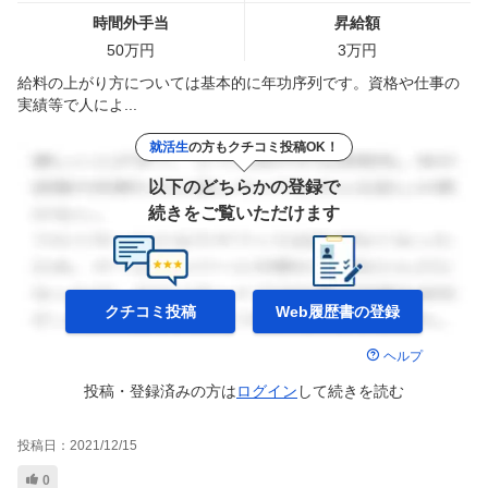
時間外手当
昇給額
50
万円
3
万円
給料の上がり方については基本的に年功序列です。資格や仕事の
実績等で人によ...
就活生
の方もクチコミ投稿OK！
以下のどちらかの登録で
続きをご覧いただけます
クチコミ投稿
Web履歴書の
登録
ヘルプ
投稿・登録済みの方は
ログイン
して
続きを読む
投稿日：
2021/12/15
0