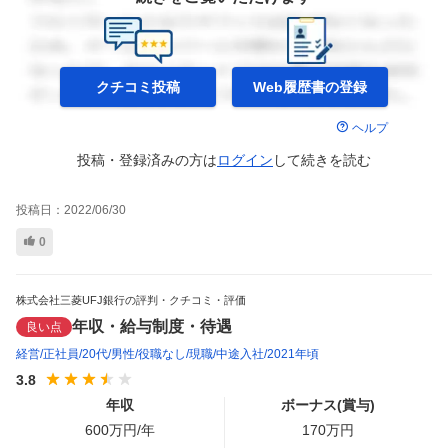
クチコミ投稿
Web履歴書の
登録
ヘルプ
投稿・登録済みの方は
ログイン
して
続きを読む
投稿日：
2022/06/30
0
株式会社三菱UFJ銀行の評判・クチコミ・評価
年収・給与制度・待遇
良い点
経営
正社員
20代
男性
役職なし
現職
中途入社
2021年頃
3.8
年収
ボーナス(賞与)
600
万円/年
170
万円