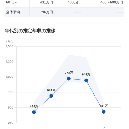
60代〜
431万円
400万円
400〜600万円
全体平均
796万円
——
——
年代別の推定年収の推移
（
万円
）