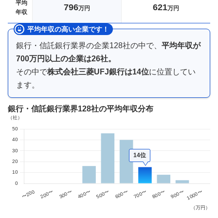
平均
796
621
万円
万円
年収
平均年収の高い企業です！
銀行・信託銀行業界
の企業
128
社の中で、
平均年収が
700万円以上
の企業は
26
社。
その中で
株式会社三菱UFJ銀行
は
14
位
に位置してい
ます。
銀行・信託銀行業界
128社
の平均年収分布
14位