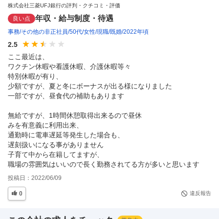
株式会社三菱UFJ銀行の評判・クチコミ・評価
年収・給与制度・待遇
良い点
事務
その他の非正社員
50代
女性
現職
既婚
2022年頃
2.5
ここ最近は、

ワクチン休暇や看護休暇、介護休暇等々

特別休暇が有り、

少額ですが、夏と冬にボーナスが出る様になりました

一部ですが、昼食代の補助もあります

無給ですが、1時間休憩取得出来るので昼休

みを有意義に利用出来、

通勤時に電車遅延等発生した場合も、

遅刻扱いになる事がありません

子育て中から在籍してますが、

職場の雰囲気はいいので長く勤務されてる方が多いと思います
投稿日：
2022/06/09
0
違反報告