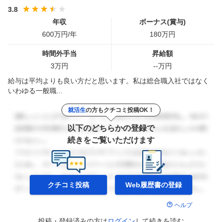
3.8
年収
ボーナス(賞与)
600
万円/年
180
万円
時間外手当
昇給額
3
万円
--
万円
給与は平均よりも良い方だと思います。私は総合職入社ではなく
いわゆる一般職...
就活生
の方もクチコミ投稿OK！
以下のどちらかの登録で
続きをご覧いただけます
クチコミ投稿
Web履歴書の
登録
ヘルプ
投稿・登録済みの方は
ログイン
して
続きを読む