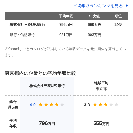
平均年収ランキングを見る
平均年収
中央値
順位
株式会社三菱UFJ銀行
796万
円
660万
円
14
位
銀行・信託銀行
621万
円
603万
円
※Yahoo!しごとカタログが取得している年収データを元に順位を算出してい
ます。
東京都
内の企業との平均年収比較
地域
平均
株式会社三菱UFJ銀行
東京都
総合
4.0
3.3
満足度
平均
796
555
万円
万円
年収