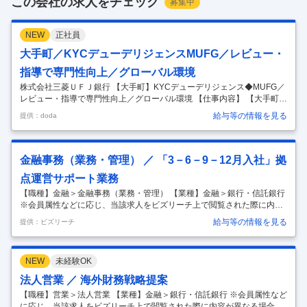
この会社の求人をチェック
募集中
NEW
正社員
大手町／KYCデューデリジェンスMUFG／レビュー・
指導で専門性向上／グローバル環境
株式会社三菱ＵＦＪ銀行 【大手町】KYCデューデリジェンス◆MUFG／
レビュー・指導で専門性向上／グローバル環境 【仕事内容】 【大手町】
KYCデューデリジェンス◆MUFG／レビュー・指導で専門性向上／グロ
給与等の情報を見る
提供：doda
ーバル環境 【具体的な仕事内容】 ～KYC経験を活かしレビュー・指導
やプロジェクトへ挑戦／MUFGで専門性を高めてキャリアアップ可能～
■業務内容：【変更の範囲：会社の定める業務】 KYC業務のプロフェッ
ショナル人材として、金融機関顧客のAMLリスク評価の検閲及び評価担
金融事務（業務・管理） ／ 「3－6－9－12月入社」拠
当者の指導、また、海外業務委託先管理、システム開発、プロセス高度
点運営サポート業務
化等のプロジェクトをご担当いただきます。 ■キャリアパス：
…
【職種】金融＞金融事務（業務・管理） 【業種】金融＞銀行・信託銀行
※会員属性などに応じ、当該求人をビズリーチ上で閲覧された際に内容
が異なる場合があります 【業務内容】 国内の拠点やセンター・オフィス
給与等の情報を見る
提供：ビズリーチ
に在籍し、事務全般と拠点運営サポート業務を担当していただきます。
入社時期は3月・6月・9月・12月からご選択いただくことが可能です。
■拠点で発生する広範囲の事務業務（預金や諸届書類準備、融資事務の
NEW
未経験OK
記帳や管理、総務事務） ■会議運営、進捗・計数管理など取りまとめ業
務 ■必要に応じてメールや電話等によるお客さまとの折衝 【キャリアパ
法人営業 ／ 海外財務戦略提案
ス】 ご本人が希望する場合は入社後に他領域職種へ挑戦することも可能
【職種】営業＞法人営業 【業種】金融＞銀行・信託銀行 ※会員属性など
…
に応じ、当該求人をビズリーチ上で閲覧された際に内容が異なる場合が