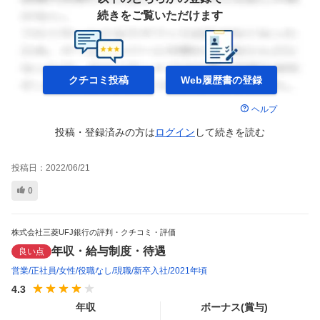
続きをご覧いただけます
クチコミ投稿
Web履歴書の
登録
ヘルプ
投稿・登録済みの方は
ログイン
して
続きを読む
投稿日：
2022/06/21
0
株式会社三菱UFJ銀行の評判・クチコミ・評価
年収・給与制度・待遇
良い点
営業
正社員
女性
役職なし
現職
新卒入社
2021年頃
4.3
年収
ボーナス(賞与)