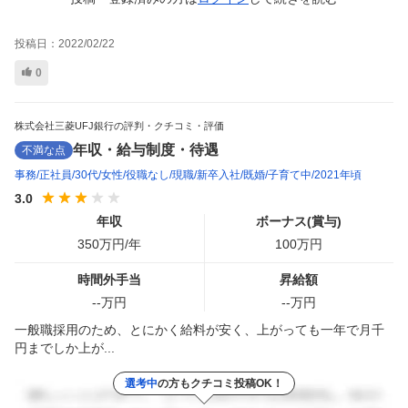
投稿日：
2022/02/22
0
株式会社三菱UFJ銀行の評判・クチコミ・評価
年収・給与制度・待遇
不満な点
事務
正社員
30代
女性
役職なし
現職
新卒入社
既婚
子育て中
2021年頃
3.0
年収
ボーナス(賞与)
350
万円/年
100
万円
時間外手当
昇給額
--
万円
--
万円
一般職採用のため、とにかく給料が安く、上がっても一年で月千
円までしか上が...
選考中
の方もクチコミ投稿OK！