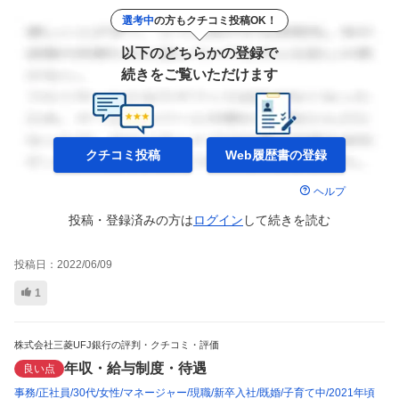
選考中
の方もクチコミ投稿OK！
以下のどちらかの登録で
続きをご覧いただけます
クチコミ投稿
Web履歴書の
登録
ヘルプ
投稿・登録済みの方は
ログイン
して
続きを読む
投稿日：
2022/06/09
1
株式会社三菱UFJ銀行の評判・クチコミ・評価
年収・給与制度・待遇
良い点
事務
正社員
30代
女性
マネージャー
現職
新卒入社
既婚
子育て中
2021年頃