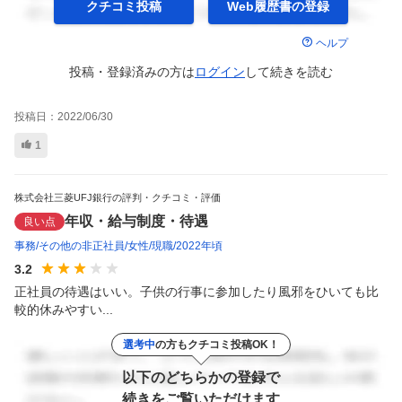
クチコミ投稿
Web履歴書の
登録
ヘルプ
投稿・登録済みの方は
ログイン
して
続きを読む
投稿日：
2022/06/30
1
株式会社三菱UFJ銀行の評判・クチコミ・評価
年収・給与制度・待遇
良い点
事務
その他の非正社員
女性
現職
2022年頃
3.2
正社員の待遇はいい。子供の行事に参加したり風邪をひいても比
較的休みやすい...
選考中
の方もクチコミ投稿OK！
以下のどちらかの登録で
続きをご覧いただけます