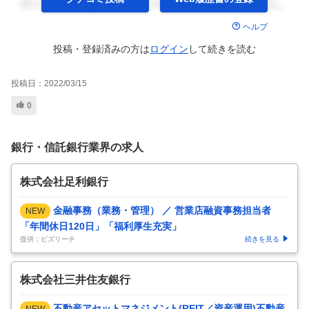
ヘルプ
投稿・登録済みの方は
ログイン
して
続きを読む
投稿日：
2022/03/15
0
銀行・信託銀行業界の求人
株式会社足利銀行
金融事務（業務・管理） ／ 営業店融資事務担当者
NEW
「年間休日120日」「福利厚生充実」
提供：ビズリーチ
続きを見る
株式会社三井住友銀行
不動産アセットマネジメント(REIT／資産運用)不動産
NEW