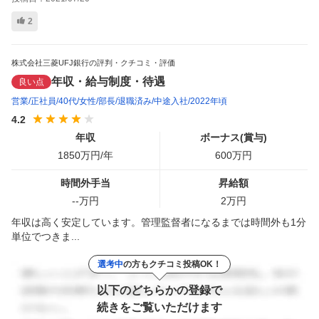
2
株式会社三菱UFJ銀行の評判・クチコミ・評価
年収・給与制度・待遇
良い点
営業
正社員
40代
女性
部長
退職済み
中途入社
2022年頃
4.2
年収
ボーナス(賞与)
1850
万円/年
600
万円
時間外手当
昇給額
--
万円
2
万円
年収は高く安定しています。管理監督者になるまでは時間外も1分
単位でつきま...
選考中
の方もクチコミ投稿OK！
以下のどちらかの登録で
続きをご覧いただけます