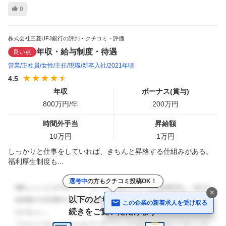
0
株式会社三菱UFJ銀行の評判・クチコミ・評価
年収・給与制度・待遇
良い点
営業
正社員
女性
主任
現職
新卒入社
2021年頃
4.5
年収
ボーナス(賞与)
800
万円/年
200
万円
時間外手当
昇給額
10
万円
1
万円
しっかりと仕事をしていれば、きちんと昇格する仕組みがある。
福利厚生制度も...
選考中
の方もクチコミ投稿OK！
以下のどちらかの登録で
この企業の新着求人を受け取る
続きをご覧いただけます