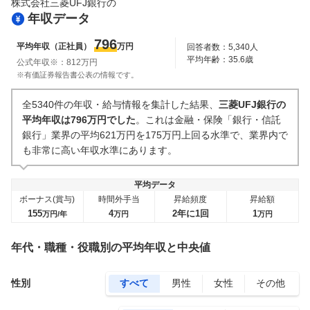
株式会社三菱UFJ銀行
の
年収データ
796
平均年収（正社員）
万円
回答者数：
5,340
人
平均年齢：
35.6
歳
公式年収※：
812
万円
※有価証券報告書公表の情報です。
全5340件の年収・給与情報を集計した結果、
三菱UFJ銀行の
平均年収は796万円でした
。これは金融・保険「銀行・信託
銀行」業界の平均621万円を175万円上回る水準で、業界内で
も非常に高い年収水準にあります。
平均データ
ボーナス(賞与)
時間外手当
昇給頻度
昇給額
155
4
2年に1回
1
万円/年
万円
万円
年代・職種・役職別の平均年収と中央値
性別
すべて
男性
女性
その他