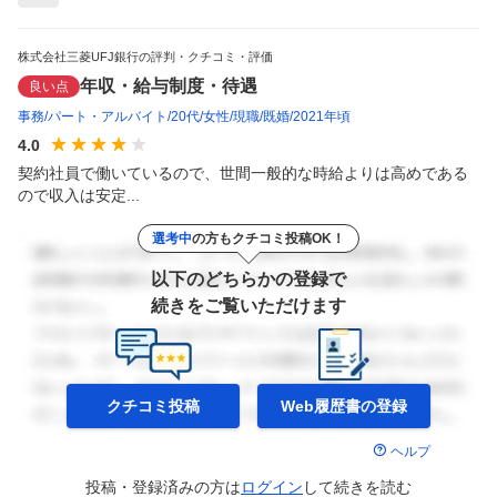
株式会社三菱UFJ銀行の評判・クチコミ・評価
年収・給与制度・待遇
良い点
事務
パート・アルバイト
20代
女性
現職
既婚
2021年頃
4.0
契約社員で働いているので、世間一般的な時給よりは高めである
ので収入は安定...
選考中
の方もクチコミ投稿OK！
以下のどちらかの登録で
続きをご覧いただけます
クチコミ投稿
Web履歴書の
登録
ヘルプ
投稿・登録済みの方は
ログイン
して
続きを読む