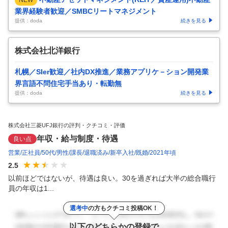
業界経験者歓迎／SMBCリートマネジメント
提供：doda
続きを見る
株式会社北洋銀行
札幌／SIer歓迎／社内DX推進／業務アプリケ－ション開発業
界言語不問住宅手当あり・転勤無
提供：doda
続きを見る
株式会社三菱UFJ銀行の評判・クチコミ・評価
年収・給与制度・待遇
良い点
営業
正社員
50代
男性
課長
退職済み
新卒入社
既婚
2021年頃
2.5
以前ほどではないが、待遇は良い。30を過ぎれば大半の総合職行
員の年収は1...
選考中
の方もクチコミ投稿OK！
以下のどちらかの登録で