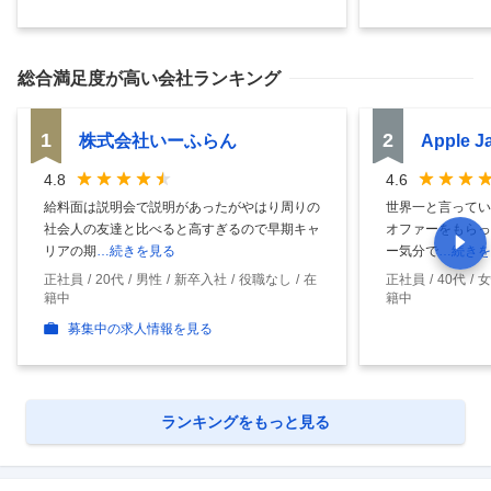
総合満足度
が高い会社ランキング
1
2
株式会社いーふらん
Apple 
4.8
4.6
給料面は説明会で説明があったがやはり周りの
世界一と言ってい
社会人の友達と比べると高すぎるので早期キャ
オファーをもらっ
リアの期
…続きを見る
ー気分で
…続きを
正社員
20代
男性
新卒入社
役職なし
在
正社員
40代
女
籍中
籍中
募集中の求人情報を見る
ランキングをもっと見る