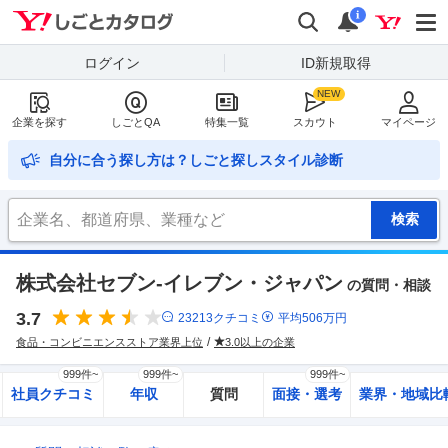
Yahoo!しごとカタログ
検索
通知
i
ログイン
ID新規取得
企業を探す
しごとQA
特集一覧
スカウト
マイページ
自分に合う探し方は？しごと探しスタイル診断
株式会社セブン-イレブン・ジャパン
の質問・相談
3.7
23213
クチコミ
平均
506
万円
食品・コンビニエンスストア業界上位
3.0以上の企業
999件~
999件~
999件~
社員クチコミ
年収
質問
面接・選考
業界・地域比