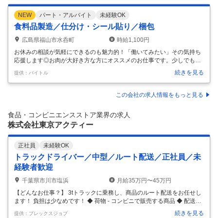
NEW
パート・アルバイト
未経験OK
食料品製造／仕分け・シール貼り／梱包
広島県福山市水呑町
時給1,100円
お休みの相談が気軽にできるのも魅力的！「働いてみたい」その気持ち
応援します◎お肉が大好き方な方にオススメのお仕事です。少しでも気
になりましたら、お気軽にお問合せ下さい。 【職種】 [ア・パ]食品・飲
続きを見る
提供：バイトル
料系製造、仕分け・シール貼り、梱包 【歓迎する方】 未経験・初心者歓
迎、経験者優遇、主婦(ママ)・主夫歓迎、フリーター歓迎、学歴(中卒・
高卒)不問、ブランク有OK、副業・WワークOK、ミドル(40代～)活躍
この会社の求人情報をもっと見る
中、新卒・第二新卒歓迎、エルダー(50代〜)活躍中 【仕事内容】 精肉ス
タッフのお仕事をお任せします ＼ 万全の感染対策で安心！／ 【具体的
食品・コンビニエンスストア業界の求人
には…】 ■お肉のスライス加工 ■パック詰め ■値札シー
…
株式会社東京アクティー
正社員
未経験OK
トラックドライバー／中型／ルート配送／正社員／未
経験者歓迎
千葉県市川市塩浜
月給35万円〜45万円
【どんなお仕事？】 3tトラックに乗務し、商品のルート配送をお任せし
ます！ 負担は少なめです！ ◆ 荷物 - コンビニで販売する商品 ◆ 配送先
- 千葉県・東京都内のコンビニ店舗 ◆ 配送件数 - 1日約15店舗 ◆ 車種・
続きを見る
提供：プレックスジョブ
サイズ - 準中型 - 3tトラックに乗務いただきます。 ◆ 詳細 - 市川営業所