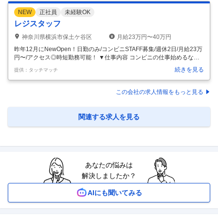
NEW
正社員
未経験OK
レジスタッフ
神奈川県横浜市保土ケ谷区
月給23万円〜40万円
昨年12月にNewOpen！日勤のみ/コンビニSTAFF募集/週休2日/月給23万
円〜/アクセス◎時短勤務可能！ ▼仕事内容 コンビニの仕事始めるなら
「ファミリーマート保土ヶ谷駅西口店」へ！ 「コンビニの仕事は忙しそ
続きを見る
提供：タッチマッチ
う」 「覚えることが多そう」 そんなイメージをお持ちの方も、ぜひ一度
お話を聞いてみてください。 日勤のみの勤務で、プライベート時間もし
っかり確保◎ 残業なしで帰れる環境を整えています！ パートをご希望の
この会社の求人情報をもっと見る
方もご相談ください！ 早朝スタッフなど状況に応じて対応させていただ
きます◎ 詳細は面接時にお話ししましょう！ ◆当店で働く魅力 ① オー
プン間もないキレイな店舗 新規オープンしたば
…
関連する求人を見る
あなたの悩みは
解決しましたか？
AIにも聞いてみる