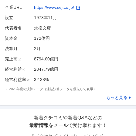
企業URL
https://www.sej.co.jp/
設立
1973年11月
代表者名
永松文彦
資本金
172億円
決算月
2
月
売上高
8794.60億円
※
経常利益
2847.79億円
※
経常利益率
32.38%
※
※
2025
年度の決算データ（連結決算データを優先して表示）
もっと見る
新着クチコミや新着Q&Aなどの
最新情報
をメールで受け取れます！