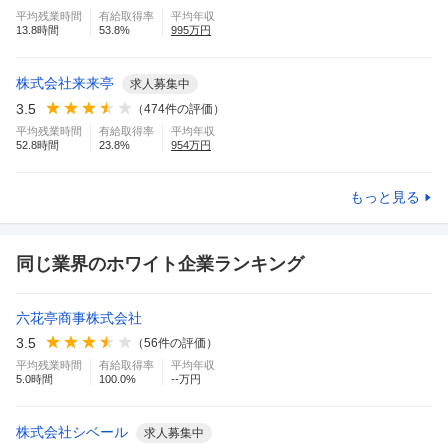
平均残業時間
有給取得率
平均年収
13.8
時間
53.8
%
995
万円
株式会社来来亭
求人募集中
3.5
（
474
件の評価）
平均残業時間
有給取得率
平均年収
52.8
時間
23.8
%
954
万円
もっと見る
同じ業界のホワイト企業ランキング
六花亭商事株式会社
3.5
（
56
件の評価）
平均残業時間
有給取得率
平均年収
5.0
時間
100.0
%
--万円
株式会社シベール
求人募集中