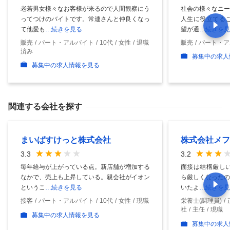
老若男女様々なお客様が来るので人間観察にう
社会の様々なニー
ってつけのバイトです。常連さんと仲良くなっ
人生に役立てるこ
て他愛も
…続きを見る
望が通
…続きを見
販売
パート・アルバイト
10代
女性
退職
販売
パート・ア
済み
募集中の求人
募集中の求人情報を見る
関連する会社を探す
まいばすけっと株式会社
株式会社メフ
3.3
3.2
毎年給与が上がっている点。新店舗が増加する
面接は結構厳しい
なかで、売上も上昇している。親会社がイオン
ら厳しくなったの
というこ
…続きを見る
いたよ
…続きを見
接客
パート・アルバイト
10代
女性
現職
栄養士(調理員)
社
主任
現職
募集中の求人情報を見る
募集中の求人