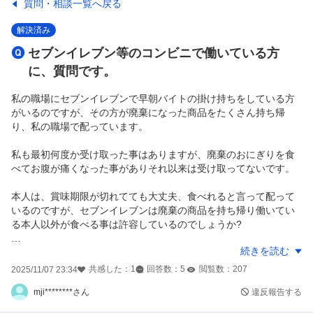
質問・相談一覧へ戻る
解決済み
セブンイレブン等のコンビニで働いている方
に、質問です。
私の職場にセブンイレブンで早朝バイトの掛け持ちをしている方
がいるのですが、その方が廃棄になった商品をたくさん持ち帰
り、私の職場で配っています。
私も最初何度か受け取った事はありますが、廃棄のおにぎりを食
べてお腹が痛くなった事がありそれ以来は受け取ってないです。
本人は、賞味期限が切れてても大丈夫、食べれると言って配って
いるのですが、セブンイレブンは廃棄の商品を持ち帰り働いてい
る本人以外が食べる事は許容しているのでしょうか?
続きを読む
最近のコンビニは廃棄の商品の扱いが厳しくなったと思ってたの
ですが、食中毒等の危険については考えていないのでしょうか?
共感した：
1
回答数：
5
閲覧数：
207
2025/11/07 23:34
mji********さん
違反報告する
セブンイレブンで働いている方の意見をお聞きしたいです。よろ
しくお願いします。