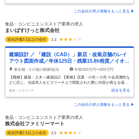
での募集です。 - 食品を取り扱う物流センターにて、ルート配送を担当
いただきます。 - 当社で活躍しているドライバーの多数が未経験スター
この会社の求人情報をもっと見る
トです。 - 東証スタンダード上場「ビーイングホールディングス」のグ
ループ企業です。 - グループで19都府県50拠点以上あり、安定した経営
食品・コンビニエンスストア業界の求人
基盤で長く働けま
…
まいばすけっと株式会社
総合評価
3.1
以上の会社
3.3
建築設計 ／ 「建設（CAD）」新店・改装店舗のレイ
アウト図面作成／年休125日・残業15.8h程度／イオン
Gで安定基盤
東京都 - その他の勤務地(3)
年収500万円〜600万円
【職種】建築・土木＞建築設計 【業種】流通・小売＞小売 ※会員属性な
どに応じ、当該求人をビズリーチ上で閲覧された際に内容が異なる場合
があります ■店舗数を毎年100店舗近く新規出店を増やしており業績拡
続きを見る
提供：ビズリーチ
大中。安定の大手グループ ■月8～10日の休日に加え、入社初年度から
毎年20日間の長期休暇付与/平均残業時間15.8時間（2024年実績）と働
きやすさ◎ 【仕事の内容】 CADを使用できる方を至急募集しておりま
この会社の求人情報をもっと見る
す。 新店・改装店等に関わる内装・設備工事の管理全般を担当していた
だきます。 お店を創り、街を活性化、人に・社会に貢献し、未来を創造
食品・コンビニエンスストア業界の求人
するお仕事です。 ■業務内容： レイアウト図（平面）やサイ
…
株式会社ファミリーマート
総合評価
3.1
以上の会社
3.5