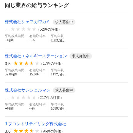
同じ業界の給与ランキング
株式会社シェフカワカミ
求人募集中
--
（
52
件の評価）
平均残業時間
有給取得率
平均年収
--
時間
--
%
1503
万円
株式会社エネルギーステーション
求人募集中
3.5
（
17
件の評価）
平均残業時間
有給取得率
平均年収
52.8
時間
15.0
%
1132
万円
株式会社サンジェルマン
求人募集中
--
（
217
件の評価）
平均残業時間
有給取得率
平均年収
--
時間
--
%
1059
万円
J.フロントリテイリング株式会社
3.6
（
96
件の評価）