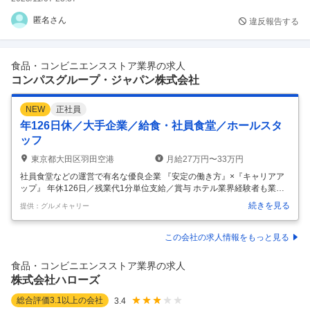
匿名さん
違反報告する
食品・コンビニエンスストア業界の求人
コンパスグループ・ジャパン株式会社
NEW
正社員
年126日休／大手企業／給食・社員食堂／ホールスタ
ッフ
東京都大田区羽田空港
月給27万円〜33万円
社員食堂などの運営で有名な優良企業 『安定の働き方』×『キャリアア
ップ』 年休126日／残業代1分単位支給／賞与 ホテル業界経験者も業界
未経験者も、 それぞれのキャリアを活かして活躍できる職場！ ★住友不
続きを見る
提供：グルメキャリー
動産が運営する「ヴィラフォンテーヌシリーズ」のホテルで募集開始！
・ハイグレードホテル（羽田空港、有明） ・愛犬と一緒に宿泊できるホ
テル（芝公園） 上記ホテル内レストランを当社（コンパスグループ・ジ
この会社の求人情報をもっと見る
ャパン）が運営しています。羽田空港と有明、芝公園の3拠点、5つのブ
ランド（6店舗）で同時募集をしており、マネージャー、キッチン、サ
食品・コンビニエンスストア業界の求人
ービス、ソムリエ、バーテンダー各職種で強化募集スタート！ ★働き方
株式会社ハローズ
改
…
総合評価
3.1
以上の会社
3.4