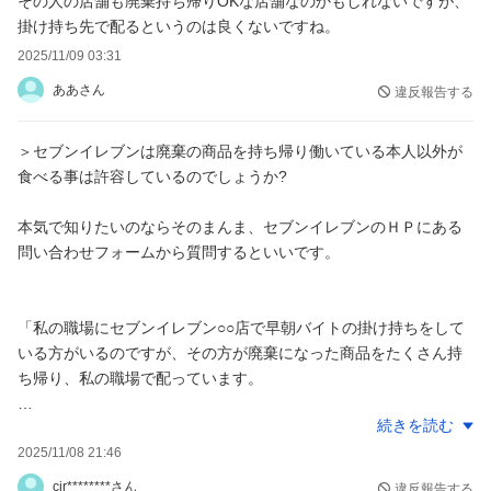
その人の店舗も廃棄持ち帰りOKな店舗なのかもしれないですが、
掛け持ち先で配るというのは良くないですね。
2025/11/09 03:31
ああさん
違反報告する
＞セブンイレブンは廃棄の商品を持ち帰り働いている本人以外が
食べる事は許容しているのでしょうか?
本気で知りたいのならそのまんま、セブンイレブンのＨＰにある
問い合わせフォームから質問するといいです。
「私の職場にセブンイレブン○○店で早朝バイトの掛け持ちをして
いる方がいるのですが、その方が廃棄になった商品をたくさん持
ち帰り、私の職場で配っています。
続きを読む
私も最初何度か受け取った事はありますが、廃棄のおにぎりを食
べてお腹が痛くなった事がありそれ以来は受け取ってないです。
2025/11/08 21:46
cir********さん
違反報告する