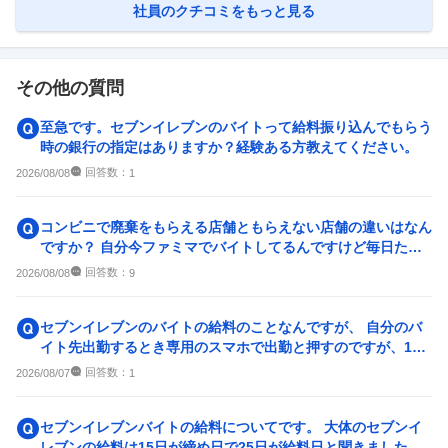
社員のクチコミをもっと見る
その他の質問
至急です。セブンイレブンのバイトって給料振り込んでもらう
時の銀行の指定はありますか？経験ある方教えてください。
回答数：
2026/08/08
1
コンビニで廃棄をもらえる店舗ともらえない店舗の違いはなん
ですか？ 自分今ファミマでバイトしてるんですけど毎日たく
さんもらえます！ ...
回答数：
2026/08/08
9
セブンイレブンのバイトの給料のことなんですが、 自分のバ
イト先出勤するとき専用のスマホで出勤と押すのですが、14
時から出勤で13時57...
回答数：
2026/08/07
1
セブンイレブンバイトの給料についてです。 大体のセブンイ
レブンの給料は15日が締め日で25日が給料日と聞きました。