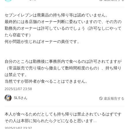
本人は、賞味期限が切れてても大丈夫、食べれると言って配って
いるのですが、セブンイレブンは廃棄の商品を持ち帰り働いてい
セブンイレブンは廃棄品の持ち帰り等は認めていません。
る本人以外が食べる事は許容しているのでしょうか？」
最終的には各店舗のオーナー判断に委ねていますので、その方の
勤務先のオーナーは許可しているのでしょう（許可なしにやって
って。
たら窃盗です）
何か問題が生じればオーナーの責任です。
どこの誰かもわからない知恵袋の回答者よりも正確な返答が受け
られます。
自分のところは勤務後に事務所内で食べるのは許可されてますが
（常温販売で売り場から撤去して数時間程度のもの）、持ち帰り
は禁止です。
当然ですが部外者が食べることはできません。
2025/11/07 23:58
SLSさん
違反報告する
本人が食べるためだとしても持ち帰りは禁止されているはずです
その人は本部に知られたらクビになると思います...
2025/11/07 23:37