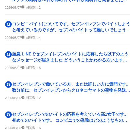
給料は25日の大体何...
回答数：
2026/08/07
2
コンビニバイトについてです。セブンイレブンでバイトしよう
と考えているのですが、セブンのバイトって難しいでしょう
か？ 全コンビニの中で一...
回答数：
2026/08/07
4
至急 LINEでセブンイレブンのバイトに応募したら以下のよう
なメッセージが届きました どういうことかわかる方います
か？ 面接なしってど...
回答数：
2026/08/07
5
セブンイレブンで働いている方、または詳しい方に質問です。
数分前に、セブンイレブンからクロネコヤマトの荷物を発送し
ました。 私も確認...
回答数：
2026/08/06
2
セブンイレブンでのバイトの応募を考えている高1女子です。
初めてのバイトです。 コンビニでの業務はどのようなものな
のでしょうか？また、何...
回答数：
2026/08/06
6