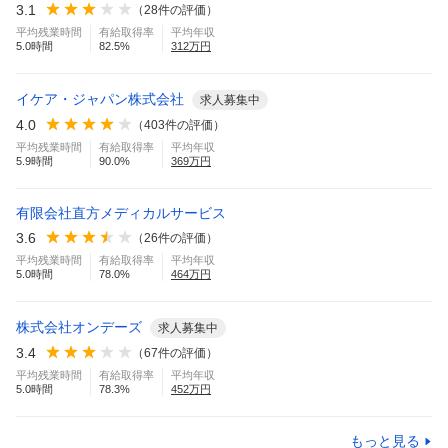
3.1
（
28
件の評価）
平均残業時間
有給取得率
平均年収
5.0
時間
82.5
%
312
万円
イケア・ジャパン株式会社
求人募集中
4.0
（
403
件の評価）
平均残業時間
有給取得率
平均年収
5.9
時間
90.0
%
369
万円
有限会社直方メディカルサービス
3.6
（
26
件の評価）
平均残業時間
有給取得率
平均年収
5.0
時間
78.0
%
464
万円
株式会社オンデーズ
求人募集中
3.4
（
67
件の評価）
平均残業時間
有給取得率
平均年収
5.0
時間
78.3
%
452
万円
もっと見る