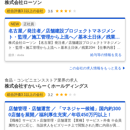
株式会社ローソン
総合評価
3.1
以上の会社
3.6
NEW
正社員
名古屋／発注者／店舗建設プロジェクトマネジメン
ト・監理／施工管理から上流へ／基本土日休／残業20
H
株式会社ローソン 【名古屋】発注者／店舗建設プロジェクトマネジメン
ト・監理＜施工管理から上流へ＞基本土日休／残業20H 【仕事内容】
【名古屋】発注者／店舗建設プロジェクトマネジメント・監理＜施工管
給与等の情報を見る
提供：doda
理から上流へ＞基本土日休／残業20H 【具体的な仕事内容】 ～開発本
部・店舗建設部／施工管理経験活かしてキャリアアップ／発注者の立場
×上流工程／全国約14,500店舗を展開／年休120日（基本土日休み）／働
この会社の求人情報をもっと見る
き方◎～ ■業務の詳細 ローソンの店舗建設職として、店舗建設に関わる
業務全般をご担当いただきます。立地（ロードサイド、ビルイン、面積
食品・コンビニエンスストア業界の求人
など）、出店業態ごとにあわせた最適なプランニング設計し、店舗オー
株式会社すかいらーくホールディングス
…
総合評価
3.1
以上の会社
3.2
店舗管理・店舗運営 ／ 「マネジャー候補」国内約300
0店舗を展開／福利厚生充実／年収450万円以上！
【職種】サービス＞店舗管理・店舗運営 【業種】サービス＞外食 ※会員
属性などに応じ、当該求人をビズリーチ上で閲覧された際に内容が異な