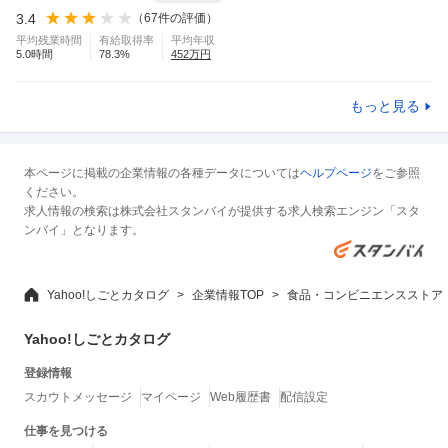
3.4
（
67
件の評価）
平均残業時間
有給取得率
平均年収
5.0
時間
78.3
%
452
万円
もっと見る
本ページに掲載の企業情報の各種データについては
ヘルプページ
をご参照
ください。
求人情報の検索は株式会社スタンバイが提供する求人検索エンジン「スタ
ンバイ」となります。
Yahoo!しごとカタログ
企業情報TOP
食品・コンビニエンスストア
Yahoo!しごとカタログ
登録情報
スカウトメッセージ
マイページ
Web履歴書
配信設定
仕事を見つける