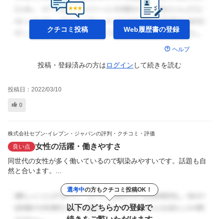
クチコミ投稿
Web履歴書の
登録
ヘルプ
投稿・登録済みの方は
ログイン
して
続きを読む
投稿日：
2022/03/10
0
株式会社セブン-イレブン・ジャパンの評判・クチコミ・評価
女性の活躍・働きやすさ
良い点
同世代の女性が多く働いているので馴染みやすいです。話題も自
然と合います。...
選考中
の方もクチコミ投稿OK！
以下のどちらかの登録で