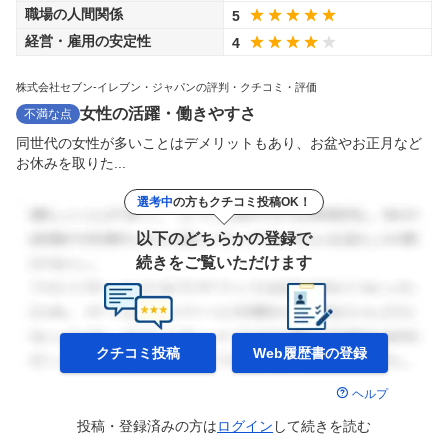
職場の人間関係
5
経営・雇用の安定性
4
株式会社セブン-イレブン・ジャパンの評判・クチコミ・評価
女性の活躍・働きやすさ
不満な点
同世代の女性が多いことはデメリットもあり、お盆やお正月など
お休みを取りた...
選考中
の方もクチコミ投稿OK！
以下のどちらかの登録で
続きをご覧いただけます
クチコミ投稿
Web履歴書の
登録
ヘルプ
投稿・登録済みの方は
ログイン
して
続きを読む