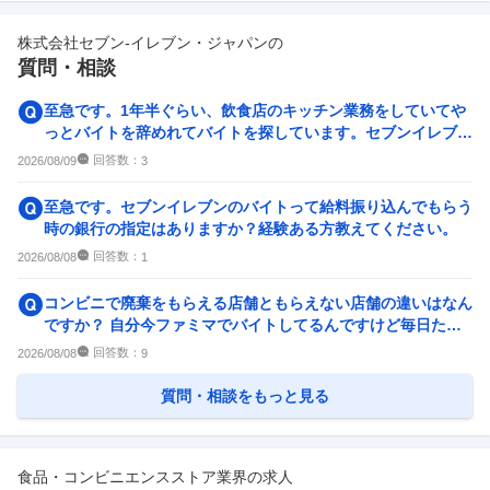
1,270
件
1,872
件
株式会社セブン-イレブン・ジャパン
の
副業
テレワーク・リモートワーク
質問・相談
633
件
430
件
人事・評価制度
入社理由・入社後ギャップ
至急です。1年半ぐらい、飲食店のキッチン業務をしていてや
659
件
1,057
件
っとバイトを辞めれてバイトを探しています。セブンイレブン
でバイトしようと考えて...
企業の選考に関するクチコミ
回答数：
2026/08/09
3
中途採用面接・選考
新卒採用面接・選考
至急です。セブンイレブンのバイトって給料振り込んでもらう
28
件
32
件
時の銀行の指定はありますか？経験ある方教えてください。
回答数：
2026/08/08
1
コンビニで廃棄をもらえる店舗ともらえない店舗の違いはなん
ですか？ 自分今ファミマでバイトしてるんですけど毎日たく
さんもらえます！ ...
回答数：
2026/08/08
9
質問・相談をもっと見る
食品・コンビニエンスストア業界の求人