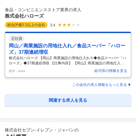
などの運行管理者へキャリアチェンジも可能。 将来的に管理職を目指し
たい方にもおすすめです。 ■免許取得支援あり＆職場見学OK 中型免許な
食品・コンビニエンスストア業界の求人
どの取得費用は会社負担。取得期間中の給与も保証します。 履
…
株式会社ハローズ
総合評価
3.1
以上の会社
3.4
正社員
岡山／商業施設の用地仕入れ／食品スーパー「ハロー
ズ」37期連続増収
株式会社ハローズ 【岡山】商業施設の用地仕入れ※◆食品スーパー「ハ
ローズ」◆37期連続増収 【仕事内容】 【岡山】商業施設の用地仕入れ※
◆食品スーパー「ハローズ」◆37期連続増収 【具体的な仕事内容】 ＼
給与等の情報を見る
提供：doda
安心して働ける環境で経験を活かしませんか／ ・37期連続増収してお
り、安定して成長を続けている食品スーパーマーケットです。 ・家賃補
助制度や育児短時間勤務制度が整っており、安心して働けます。 ■業務
この会社の求人情報をもっと見る
内容： ・不動産仲介業者等からの不動産情報収集 ・現地調査、商圏調
査、行政調査、敷地計画案の作成 ・不動産会社、地権者、ディベロッパ
ーへの出店条件の交渉や成約 ■働く環境： 社員一人ひとりのレベルに
…
関連する求人を見る
株式会社セブン-イレブン・ジャパン
の