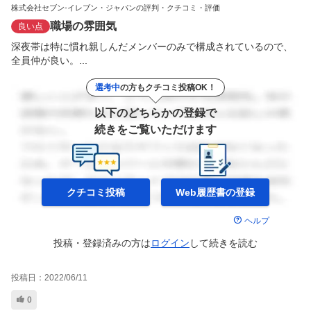
株式会社セブン-イレブン・ジャパンの評判・クチコミ・評価
職場の雰囲気
良い点
深夜帯は特に慣れ親しんだメンバーのみで構成されているので、
全員仲が良い。...
選考中
の方もクチコミ投稿OK！
以下のどちらかの登録で
続きをご覧いただけます
クチコミ投稿
Web履歴書の
登録
ヘルプ
投稿・登録済みの方は
ログイン
して
続きを読む
投稿日：
2022/06/11
0