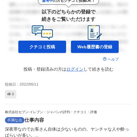
選考中
の方もクチコミ投稿OK！
以下のどちらかの登録で
続きをご覧いただけます
クチコミ投稿
Web履歴書の
登録
ヘルプ
投稿・登録済みの方は
ログイン
して
続きを読む
投稿日：
2022/06/11
0
株式会社セブン-イレブン・ジャパンの評判・クチコミ・評価
仕事内容
不満な点
深夜帯なのでお客さん自体は少ないものの、ヤンチャな人や酔っ
ぱらいが多い。...