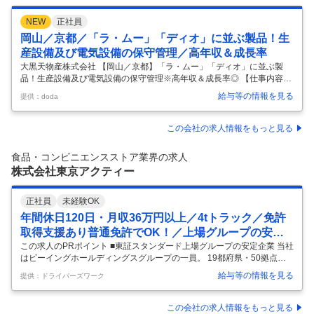
NEW
正社員
岡山／京都／「ラ・ムー」「ディオ」に並ぶ製品！生
産設備及び電気設備の保守管理／高年収＆成長率
大黒天物産株式会社 【岡山／京都】「ラ・ムー」「ディオ」に並ぶ製
品！生産設備及び電気設備の保守管理※高年収＆成長率◎ 【仕事内容】
【岡山／京都】「ラ・ムー」「ディオ」に並ぶ製品！生産設備及び電気
給与等の情報を見る
提供：doda
設備の保守管理※高年収＆成長率◎ 【具体的な仕事内容】 ～役職定年無
★プライム上場／連結売上3,000億超！創業以来連続の増収／ITを駆使し
た最先端流通モデル／在宅勤務（一部導入実績あり）／2035年には700
この会社の求人情報をもっと見る
店舗、売上高1兆円を目指す～ ■業務詳細： 同社の中国物流RMセンター
において、生産ラインとユーティリティーの保全業務及び製造工場に付
食品・コンビニエンスストア業界の求人
随する各種電気設備の保守管理業務をお任せします。（特別高圧6
…
株式会社東京アクティー
正社員
未経験OK
年間休日120日・月収36万円以上／4tトラック／免許
取得支援あり普通免許でOK！／上場グループの安定
企業
この求人のPRポイント ■東証スタンダード上場グループの安定企業 当社
はビーイングホールディングスグループの一員。 19都府県・50拠点以
上を展開する安定した経営基盤のもと、安心して長く働けます。 ■頑張
給与等の情報を見る
提供：ドライバーズワーク
り次第でぐんぐん給与アップ！ 職能給制度があり、6万円以上昇給する
ドライバーもいます。 経験を活かして月収45万円以上も目指せます。 ■
キャリアアップも可能 ドライバーとして経験を積んだ後は、配車や管理
この会社の求人情報をもっと見る