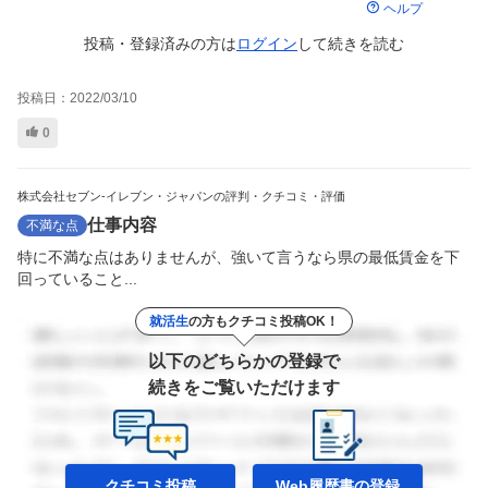
ヘルプ
投稿・登録済みの方は
ログイン
して
続きを読む
投稿日：
2022/03/10
0
株式会社セブン-イレブン・ジャパンの評判・クチコミ・評価
仕事内容
不満な点
特に不満な点はありませんが、強いて言うなら県の最低賃金を下
回っていること...
就活生
の方もクチコミ投稿OK！
以下のどちらかの登録で
続きをご覧いただけます
クチコミ投稿
Web履歴書の
登録