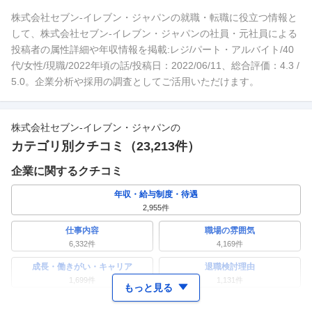
株式会社セブン-イレブン・ジャパンの就職・転職に役立つ情報と
して、株式会社セブン-イレブン・ジャパンの社員・元社員による
投稿者の属性詳細や年収情報を掲載:レジ/パート・アルバイト/40
代/女性/現職/2022年頃の話/投稿日：2022/06/11、総合評価：4.3 /
5.0。企業分析や採用の調査としてご活用いただけます。
株式会社セブン-イレブン・ジャパン
の
カテゴリ別クチコミ（
23,213
件）
企業に関するクチコミ
年収・給与制度・待遇
2,955
件
仕事内容
職場の雰囲気
6,332
件
4,169
件
成長・働きがい・キャリア
退職検討理由
1,699
件
1,131
件
もっと見る
ワークライフバランス
女性の活躍・働きやすさ