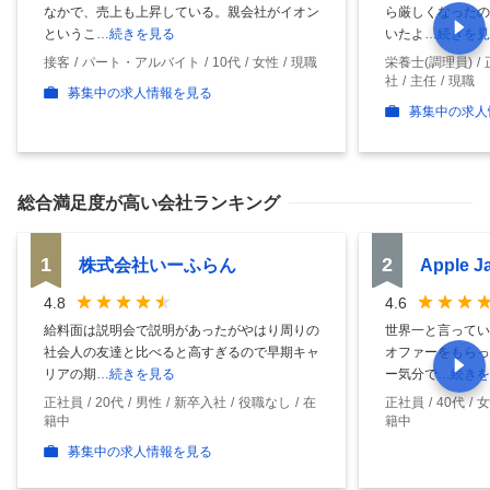
なかで、売上も上昇している。親会社がイオン
ら厳しくなったの
というこ
…続きを見る
いたよ
…続きを見
接客
パート・アルバイト
10代
女性
現職
栄養士(調理員)
社
主任
現職
募集中の求人情報を見る
募集中の求人
総合満足度
が高い会社ランキング
1
2
株式会社いーふらん
Apple 
4.8
4.6
給料面は説明会で説明があったがやはり周りの
世界一と言ってい
社会人の友達と比べると高すぎるので早期キャ
オファーをもらっ
リアの期
…続きを見る
ー気分で
…続きを
正社員
20代
男性
新卒入社
役職なし
在
正社員
40代
女
籍中
籍中
募集中の求人情報を見る