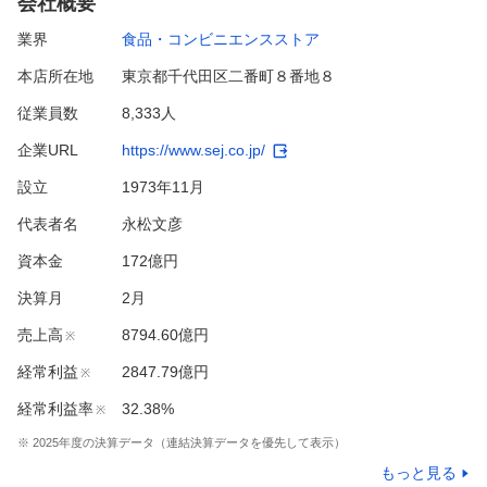
会社概要
業界
食品・コンビニエンスストア
本店所在地
東京都千代田区二番町８番地８
従業員数
8,333人
企業URL
https://www.sej.co.jp/
設立
1973年11月
代表者名
永松文彦
資本金
172億円
決算月
2
月
売上高
8794.60億円
※
経常利益
2847.79億円
※
経常利益率
32.38%
※
※
2025
年度の決算データ（連結決算データを優先して表示）
もっと見る