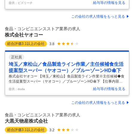
る場合があります ■仕事内容■ ・調理、接客 ・従業員の採用、教育 ・店
給与等の情報を見る
提供：ビズリーチ
舗の売り上げ管理等、マネジメント業務 入社後は全国にあるいずれかの
店舗に配属され、店長（マネジャー）を目指して頂きます。 接客や調理
といったオペレーションの仕事を通して、店舗運営のノウハウを学びな
この会社の求人情報をもっと見る
がら、 店舗の運営・管理等マネジメント業務も身につけていきます。 す
かいらーくだからこそ 店舗でのOJT・研修・マニュアルが充実！ スキル
食品・コンビニエンスストア業界の求人
を段階的に習得できるマネジャー育成プログラムも完備しています。
…
株式会社ヤオコー
総合評価
3.1
以上の会社
3.8
正社員
埼玉／東松山／食品製造ライン作業／主任候補食生活
提案型スーパー（ヤオコー）／ブルーゾーンHD傘下
株式会社ヤオコー 【埼玉／東松山】食品製造ライン作業※主任候補◆食
生活提案型スーパー（ヤオコー）／ブルーゾーンHD傘下 【仕事内容】
【埼玉／東松山】食品製造ライン作業※主任候補◆食生活提案型スーパ
給与等の情報を見る
提供：doda
ー（ヤオコー）／ブルーゾーンHD傘下 【具体的な仕事内容】 【創業13
0年超／首都圏に203店舗展開（2026年5月）／注目の食生活提案型スー
パーマーケット『ヤオコー』運営／37期増収増益・店舗増設を達成・業
この会社の求人情報をもっと見る
績好調／マイカー通勤可】 ■業務概要： プライム市場上場、37期連続増
収増益中のスーパーマーケット『ヤオコー』の東松山デリカ生鮮センタ
食品・コンビニエンスストア業界の求人
ーにて、以下の業務をお任せいたします。 ■業務内容： ・ヤオ
…
大黒天物産株式会社
総合評価
3.1
以上の会社
3.2