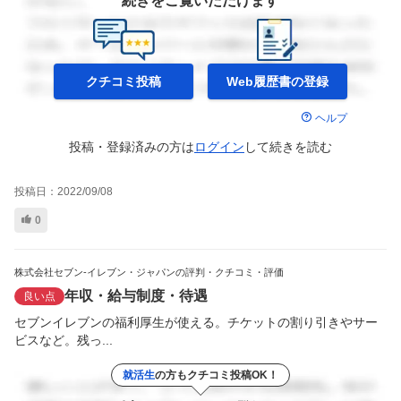
続きをご覧いただけます
クチコミ投稿
Web履歴書の
登録
ヘルプ
投稿・登録済みの方は
ログイン
して
続きを読む
投稿日：
2022/09/08
0
株式会社セブン-イレブン・ジャパンの評判・クチコミ・評価
年収・給与制度・待遇
良い点
セブンイレブンの福利厚生が使える。チケットの割り引きやサー
ビスなど。残っ...
就活生
の方もクチコミ投稿OK！