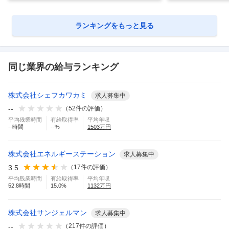
ランキングをもっと見る
同じ業界の給与ランキング
株式会社シェフカワカミ
求人募集中
--
（
52
件の評価）
平均残業時間
有給取得率
平均年収
--
時間
--
%
1503
万円
株式会社エネルギーステーション
求人募集中
3.5
（
17
件の評価）
平均残業時間
有給取得率
平均年収
52.8
時間
15.0
%
1132
万円
株式会社サンジェルマン
求人募集中
--
（
217
件の評価）