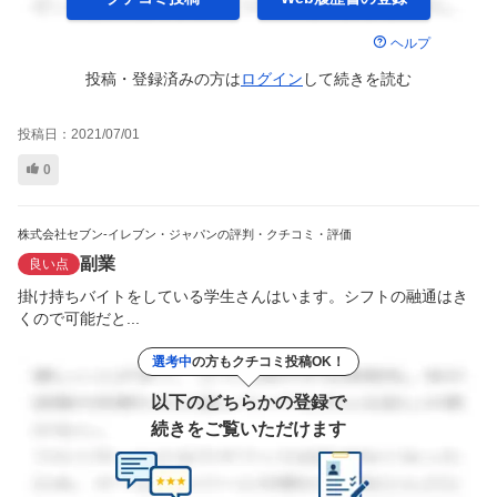
ヘルプ
投稿・登録済みの方は
ログイン
して
続きを読む
投稿日：
2021/07/01
0
株式会社セブン-イレブン・ジャパンの評判・クチコミ・評価
副業
良い点
掛け持ちバイトをしている学生さんはいます。シフトの融通はき
くので可能だと...
選考中
の方もクチコミ投稿OK！
以下のどちらかの登録で
続きをご覧いただけます