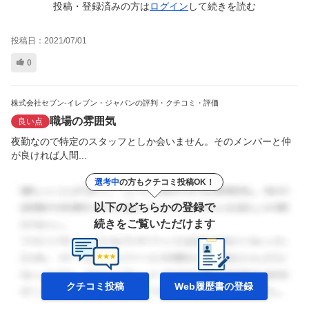
投稿・登録済みの方は
ログイン
して
続きを読む
投稿日：
2021/07/01
0
株式会社セブン-イレブン・ジャパンの評判・クチコミ・評価
職場の雰囲気
良い点
夜勤なので特定のスタッフとしか会いません。そのメンバーと仲
が良ければ人間...
選考中
の方もクチコミ投稿OK！
以下のどちらかの登録で
続きをご覧いただけます
クチコミ投稿
Web履歴書の
登録