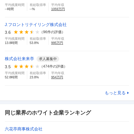
平均残業時間
有給取得率
平均年収
--
時間
--
%
1059
万円
J.フロントリテイリング株式会社
3.6
（
96
件の評価）
平均残業時間
有給取得率
平均年収
13.8
時間
53.8
%
995
万円
株式会社来来亭
求人募集中
3.5
（
474
件の評価）
平均残業時間
有給取得率
平均年収
52.8
時間
23.8
%
954
万円
もっと見る
同じ業界のホワイト企業ランキング
六花亭商事株式会社