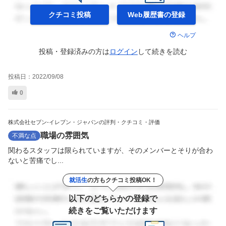
クチコミ投稿
Web履歴書の
登録
ヘルプ
投稿・登録済みの方は
ログイン
して
続きを読む
投稿日：
2022/09/08
0
株式会社セブン-イレブン・ジャパンの評判・クチコミ・評価
職場の雰囲気
不満な点
関わるスタッフは限られていますが、そのメンバーとそりが合わ
ないと苦痛でし...
就活生
の方もクチコミ投稿OK！
以下のどちらかの登録で
続きをご覧いただけます