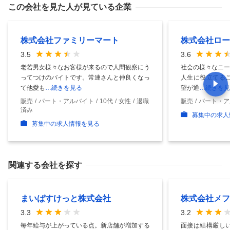
この会社を見た人が見ている企業
株式会社ファミリーマート
株式会社ロー
3.5
3.6
老若男女様々なお客様が来るので人間観察にう
社会の様々なニー
ってつけのバイトです。常連さんと仲良くなっ
人生に役立てるこ
て他愛も
…続きを見る
望が通
…続きを見
販売
パート・アルバイト
10代
女性
退職
販売
パート・ア
済み
募集中の求人
募集中の求人情報を見る
関連する会社を探す
まいばすけっと株式会社
株式会社メフ
3.3
3.2
毎年給与が上がっている点。新店舗が増加する
面接は結構厳しい