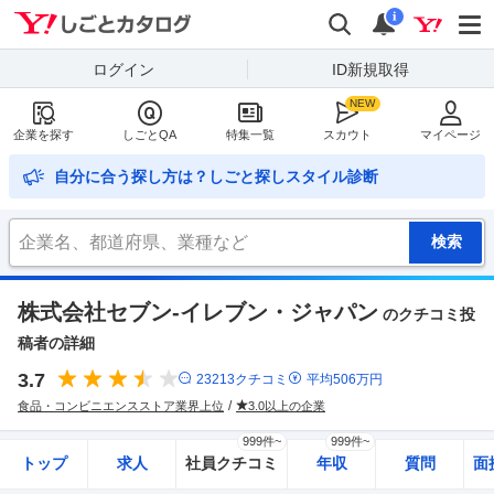
Yahoo!しごとカタログ
検索
通知
i
ログイン
ID新規取得
企業を探す
しごとQA
特集一覧
スカウト
マイページ
自分に合う探し方は？しごと探しスタイル診断
株式会社セブン-イレブン・ジャパン
のクチコミ投
稿者の詳細
3.7
23213
クチコミ
平均
506
万円
食品・コンビニエンスストア業界上位
3.0以上の企業
999件~
999件~
トップ
求人
社員クチコミ
年収
質問
面