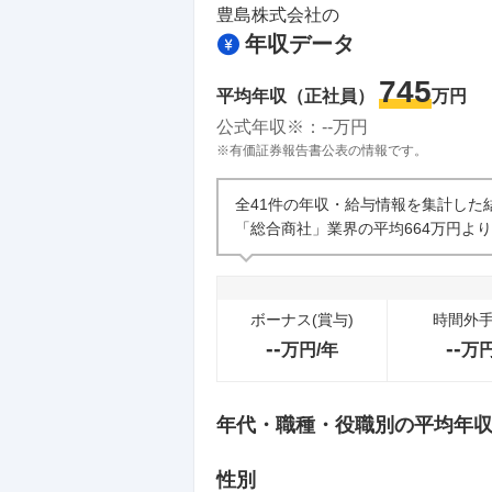
豊島株式会社
の
年収データ
745
平均年収（正社員）
万円
公式年収※：
--
万円
※有価証券報告書公表の情報です。
全41件の年収・給与情報を集計した
「総合商社」業界の平均664万円よ
ボーナス(賞与)
時間外
--
--
万円/年
万
年代・職種・役職別の平均年
性別