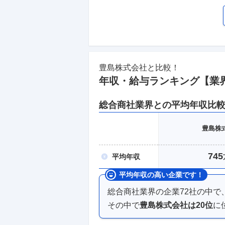
豊島株式会社
と比較！
年収・給与ランキング【業
総合商社
業界との平均年収比
豊島株
745
平均
年収
平均年収の高い企業です！
総合商社業界
の企業
72
社の中で
その中で
豊島株式会社
は
20
位
に