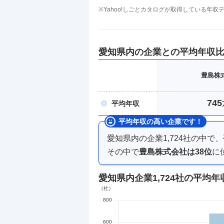
※Yahoo!しごとカタログが取得している年
愛知県
内の企業との平均年収
豊島株
745
平均
年収
平均年収の高い企業です！
愛知県内
の企業
1,724
社の中で、
その中で
豊島株式会社
は
38
位
に
愛知県内企業
1,724社
の平均年