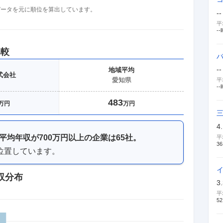
収データを元に順位を算出しています。
--
平
--
比較
--
地域
平均
式会社
愛知県
平
--
483
万円
万円
4
平均年収が
700万円以上
の企業は
65
社。
平
36
位置しています。
収分布
3
平
52