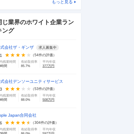
もっと見る
同じ業界のホワイト企業ラン
キング
株式会社ザ・ギンザ
求人募集中
.1
（
54
件の評価）
均残業時間
有給取得率
平均年収
0
時間
85.7
%
377
万円
株式会社デンソーユニティサービス
.3
（
53
件の評価）
均残業時間
有給取得率
平均年収
0
時間
88.0
%
508
万円
pple Japan合同会社
.6
（
304
件の評価）
均残業時間
有給取得率
平均年収
7
時間
86.0
%
597
万円