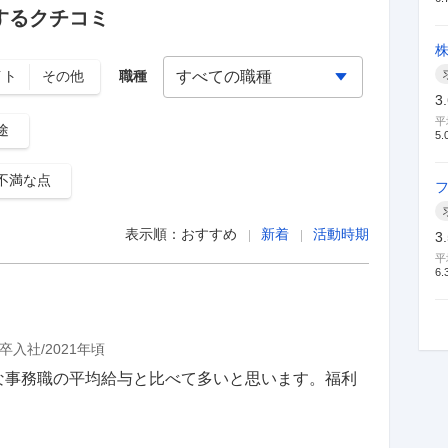
するクチコミ
イト
その他
職種
3
平
途
5.
不満な点
表示順：
おすすめ
新着
活動時期
3
平
6.
卒入社
2021年頃
な事務職の平均給与と比べて多いと思います。福利