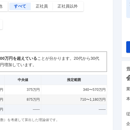
他
すべて
正社員
正社員以外
700万円を超えている
ことが分かります。
20代から30代
万円増加しています。
中央値
推定範囲
万円
375万円
340〜570万円
万円
875万円
710〜1,180万円
万円
——
——
係数）を考慮して算出した理論値です。
企