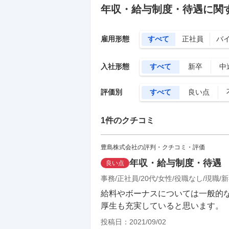
年収・給与制度・待遇に関
雇用形態
すべて
正社員
バ
入社形態
すべて
新卒
中
評価別
すべて
良い点
1
件のクチコミ
豊島株式会社の評判・クチコミ・評価
年収・給与制度・待遇
良い点
事務
正社員
20代
女性
役職なし
現職
新
給料やボーナスについては一般的
厚生も充実していると思います。
投稿日：
2021/09/02