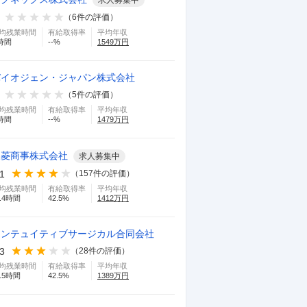
求人募集中
（
6
件の評価）
均残業時間
有給取得率
平均年収
時間
--
%
1549
万円
バイオジェン・ジャパン株式会社
（
5
件の評価）
均残業時間
有給取得率
平均年収
時間
--
%
1479
万円
三菱商事株式会社
求人募集中
.1
（
157
件の評価）
均残業時間
有給取得率
平均年収
.4
時間
42.5
%
1412
万円
インテュイティブサージカル合同会社
.3
（
28
件の評価）
均残業時間
有給取得率
平均年収
.5
時間
42.5
%
1389
万円