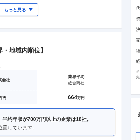
もっと見る
界
・地域
内順位】
較
業界
平均
先
式会社
総合商社
664
万円
万円
、
平均年収が
700万円以上
の企業は
18
社。
位置しています。