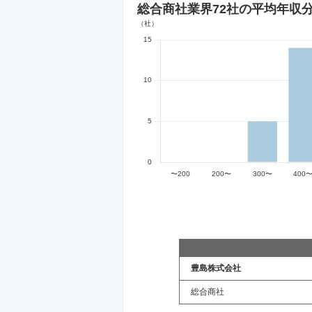
総合商社業界
72社
の平均年収
豊島株式会社
総合商社