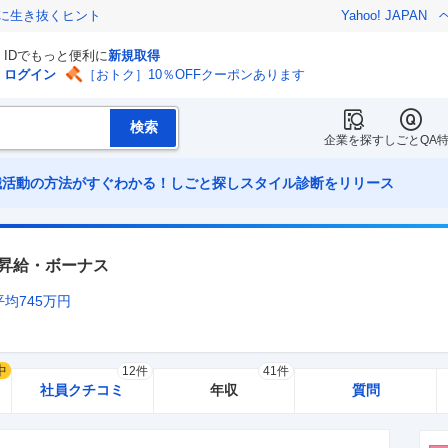
クに生き抜くヒント
Yahoo! JAPAN
IDでもっと便利に
新規取得
ログイン
［おトク］10％OFFクーポンあります
企業を探す
しごとQA
職活動の方法がすぐわかる！しごと探しスタイル診断をリリース
昇給・ボーナス
平均
745
万円
中
12件
41件
社員クチコミ
年収
質問