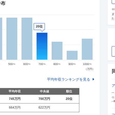
分布
※
ま
た
20位
平均年収ランキングを見る
平均年収
中央値
順位
--
平
745万
円
700万
円
20
位
--
664万
円
622万
円