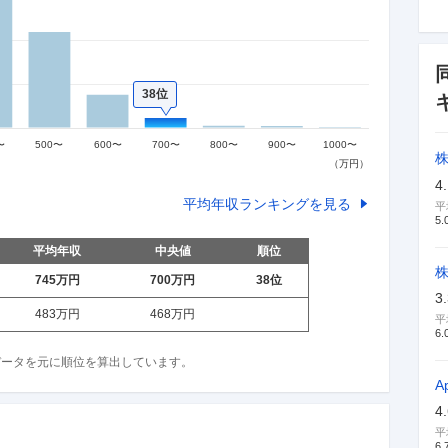
38位
4
平均年収ランキングを見る
平
5.
平均年収
中央値
順位
745万
円
700万
円
38
位
3
483万
円
468万
円
平
6.
収データを元に順位を算出しています。
A
4
平
6.