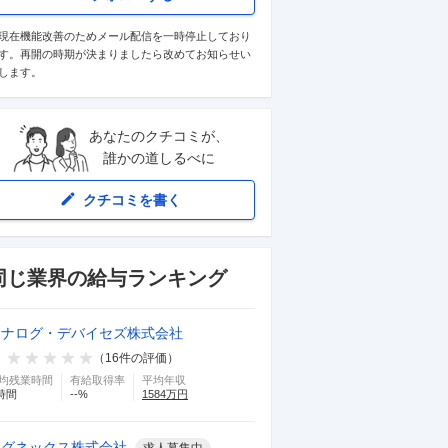
現在機能改善のためメール配信を一時停止しており
す。再開の時期が決まりましたら改めてお知らせい
します。
あなたのクチコミが、
誰かの道しるべに
クチコミを書く
同じ業界の給与ランキング
アナログ・デバイセズ株式会社
（
16
件の評価）
均残業時間
有給取得率
平均年収
時間
--
%
1584
万円
コグネックス株式会社