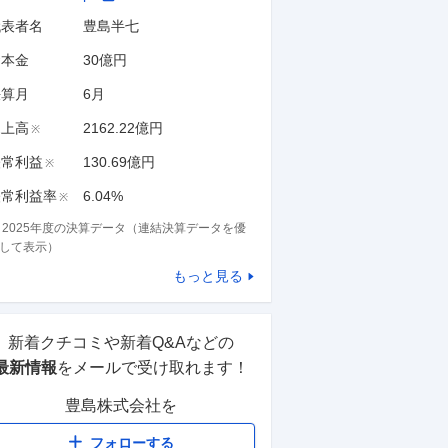
代表者名
豊島半七
資本金
30億円
決算月
6
月
売上高
2162.22億円
※
経常利益
130.69億円
※
経常利益率
6.04%
※
※
2025
年度の決算データ（連結決算データを優
して表示）
もっと見る
新着クチコミや新着Q&Aなどの
最新情報
をメールで受け取れます！
豊島株式会社
を
フォローする