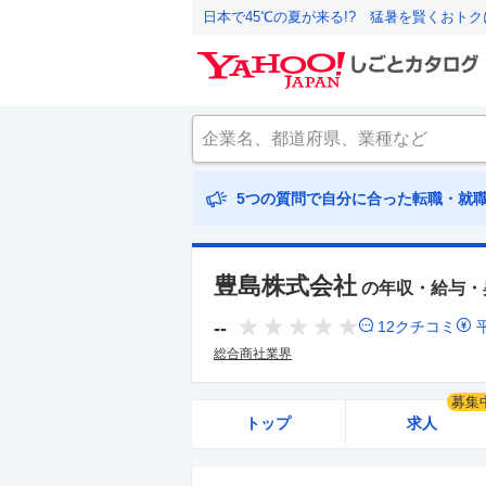
日本で45℃の夏が来る!? 猛暑を賢くおト
5つの質問で自分に合った転職・就
豊島株式会社
の年収・給与・
--
12
クチコミ
総合商社業界
募集
トップ
求人