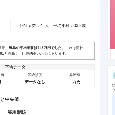
回答者数：
41
人
平均年齢：
33.2
歳
結果、
豊島の平均年収は745万円でした
。これは商社
り81万円高く、比較的高い水準にあります。
平均データ
手当
昇給頻度
昇給額
--
円
データなし
万円
収と中央値
雇用形態