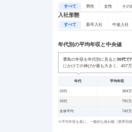
すべて
男性
女性
その
入社形態
すべて
新卒入社
中途入社
年代別の平均年収と中央値
豊島の年収を年代別に見ると
30代で
にかけての伸びが最も大きく、407
年代
平均年収
20代
384
30代
791
全体平均
745
※平均年収を基に、一般的な振れ幅（業界別