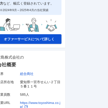
方
など、幅広く登録されています。
※2024年9月～2025年4月の当社実績
オファーサービスについて詳しく
豊島株式会社
の
会社概要
業界
総合商社
本店所在地
愛知県一宮市せんい２丁目
５番１１号
従業員数
585人
業URL
https://www.toyoshima.co.j
p/