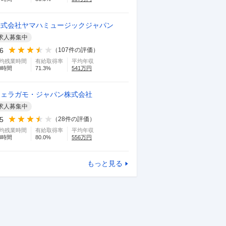
株式会社ヤマハミュージックジャパン
求人募集中
.6
（
107
件の評価）
均残業時間
有給取得率
平均年収
0
時間
71.3
%
541
万円
フェラガモ・ジャパン株式会社
求人募集中
.5
（
28
件の評価）
均残業時間
有給取得率
平均年収
3
時間
80.0
%
556
万円
もっと見る