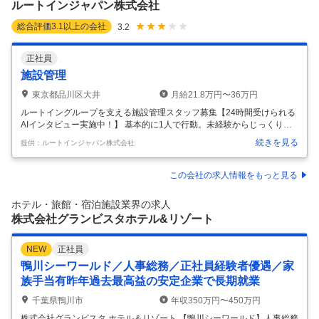
ルートインジャパン株式会社
…
総合評価
3.1
以上の会社
3.2
正社員
施設管理
東京都品川区大井
月給21.8万円〜36万円
ルートイングループを支える施設管理スタッフ募集【24時間受けられる
AIインタビュー実施中！】 基本的に1人で行動。未経験からじっくり成
長できるお仕事！ お客様の快適な滞在とホテルスタッフの安心した運営
続きを見る
提供：ルートインジャパン株式会社
を支える ためグループホテルの設備保守・点検、修繕をお任せします。
電機・機械・空調・給排水設備・消防設備など館内のあらゆる 設備が安
定的に稼働されるよう計画的な点検・メンテナンスや ホテルからの要請
この会社の求人情報をもっと見る
を受け急な不具合や故障に対応します。 【働きやすい環境】 残業時間は
月10～30時間程度。 お休みも、基本的には毎週土日。 定期点検のスケ
ホテル・旅館・宿泊施設業界の求人
ジュールも自分で立てるのでプライベートな時間も確保できます。
…
株式会社グランビスタホテル&リゾート
NEW
正社員
鴨川シーワールド／人事総務／正社員経験者優遇／家
族手当有昨年過去最高益の安定企業で長期就業
千葉県鴨川市
年収350万円〜450万円
株式会社グランビスタ ホテル＆リゾート 【鴨川シーワールド】人事総務