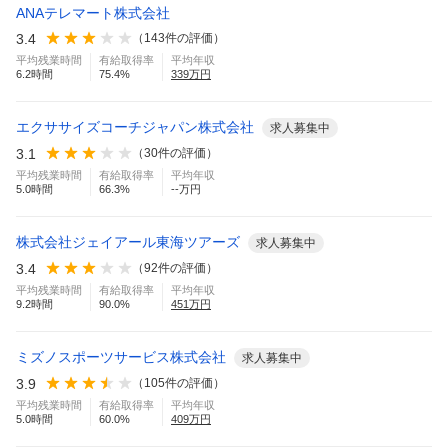
ANAテレマート株式会社
3.4
（
143
件の評価）
平均残業時間
有給取得率
平均年収
6.2
時間
75.4
%
339
万円
エクササイズコーチジャパン株式会社
求人募集中
3.1
（
30
件の評価）
平均残業時間
有給取得率
平均年収
5.0
時間
66.3
%
--万円
株式会社ジェイアール東海ツアーズ
求人募集中
3.4
（
92
件の評価）
平均残業時間
有給取得率
平均年収
9.2
時間
90.0
%
451
万円
ミズノスポーツサービス株式会社
求人募集中
3.9
（
105
件の評価）
平均残業時間
有給取得率
平均年収
5.0
時間
60.0
%
409
万円