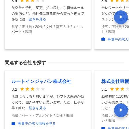
3.4
3.8
航空券の予約、変更、払い戻し、手荷物ルール
テレワークやリモ
の案内など、飛行機に乗る前から乗った後まで
客なので主に人と
多岐に渡
…続きを見る
ストラン
…続きを
営業
正社員
20代
女性
新卒入社
エキス
接客
正社員
2
パート
現職
し
現職
募集中の求人
関連する会社を探す
ルートインジャパン株式会社
株式会社東横
3.2
3.1
店舗にもよると思いますが、シフトの融通が効
勤務時間は10時
くので、働きやすいと思います。ただ、仕事が
いから始めて、1
早く終わ
…続きを見る
っと１
…続きを見
清掃
パート・アルバイト
女性
現職
清掃
パート・ア
い
現職
募集中の求人情報を見る
募集中の求人