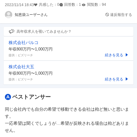
共感した：
0
回答数：
1
閲覧数：
94
2022/11/14 18:43
- - - - - - - - - - - - - - - - - - - - - - - - -
知恵袋ユーザーさん
違反報告する
上記で移動ができない場合ホテルで就職して何年かしたら別の県
に移り給食を作る施設で働きたいと思っていますが可能でしょう
高年収求人を覗いてみませんか？
か？
株式会社パルコ
年収800万円〜1,000万円
続きを見る
提供：ビズリーチ
株式会社大五
年収800万円〜1,000万円
続きを見る
提供：ビズリーチ
ベストアンサー
同じ会社内でも自分の希望で移動できる会社は殆ど無いと思いま
す。
一応希望は聞くでしょうが…希望が反映される場合は殆どありま
せん。