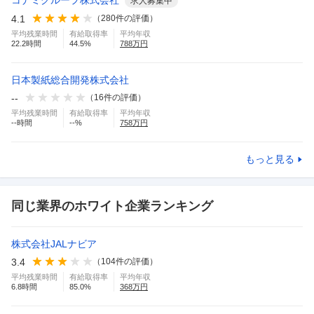
コナミグループ株式会社
求人募集中
4.1
（
280
件の評価）
平均残業時間
有給取得率
平均年収
22.2
時間
44.5
%
788
万円
日本製紙総合開発株式会社
--
（
16
件の評価）
平均残業時間
有給取得率
平均年収
--
時間
--
%
758
万円
もっと見る
同じ業界のホワイト企業ランキング
株式会社JALナビア
3.4
（
104
件の評価）
平均残業時間
有給取得率
平均年収
6.8
時間
85.0
%
368
万円