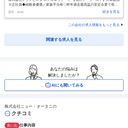
※正社員◆経験者優遇／家族手当有◇昨年過去最高益の安定企業で長期
就業 【仕事内容】 【鴨川シーワールド】人事総務※正社員◆経験者優遇
続きを見る
提供：doda
／家族手当有◇昨年過去最高益の安定企業で長期就業 【具体的な仕事内
容】 【多様なキャリアパスがあり長期就業可／フジ・メディアHDSグル
ープ／ホテル・水族館・ゴルフ場等運営】 総務・人事担当者として下記
この会社の求人情報をもっと見る
業務をお任せいたします。 これまでのご経験・スキルに合わせて業務を
アサインしますのでご安心ください。 ■業務詳細 ◎総務：契約書管理、
代表者等各種捺印手続、リスク管理、トラブル対応、社有車管理、社内
関連する求人を見る
行
…
あなたの悩みは
解決しましたか？
AIにも聞いてみる
株式会社ニュー・オータニ
の
クチコミ
仕事内容
良い点