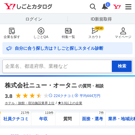
Yahoo!しごとカタログ
検索
通知
i
ログイン
ID新規取得
企業を探す
しごとQA
特集一覧
スカウト
マイページ
自分に合う探し方は？しごと探しスタイル診断
株式会社ニュー・オータニ
の質問・相談
3.8
224
クチコミ
平均
444
万円
ホテル・旅館・宿泊施設業界上位
3.0以上の企業
217件
119件
7件
社員クチコミ
年収
質問
面接・選考
業界・地域比