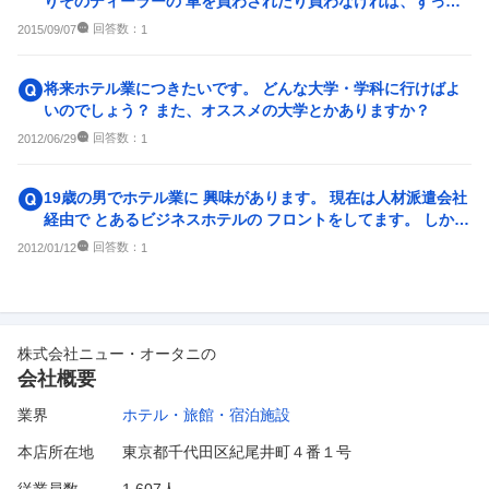
りそのディーラーの 車を買わされたり買わなければ、ずっと
嫌われ者みたいな事は本...
回答数：
2015/09/07
1
将来ホテル業につきたいです。 どんな大学・学科に行けばよ
いのでしょう？ また、オススメの大学とかありますか？
回答数：
2012/06/29
1
19歳の男でホテル業に 興味があります。 現在は人材派遣会社
経由で とあるビジネスホテルの フロントをしてます。 しかし
ここは 月給...
回答数：
2012/01/12
1
株式会社ニュー・オータニ
の
会社概要
業界
ホテル・旅館・宿泊施設
本店所在地
東京都千代田区紀尾井町４番１号