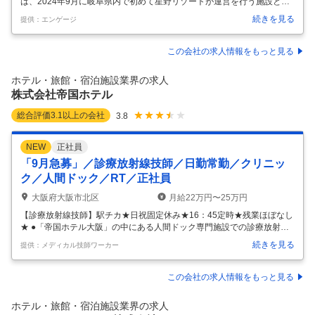
は、2024年9月に岐阜県内で初めて星野リゾートが運営を行う施設とし
て奥飛騨温泉郷平湯エリアに開業しました！ ■主な仕事内容 ・客室清掃
続きを見る
提供：エンゲージ
業務：客室清掃、ベットメイキングおよびパブリックエリア清掃 ・厨房
サポート業務：仕込み作業、盛付、食器洗浄 ＜業務内容と勤務時間＞
(1)朝食厨房サポート6:00～11:00（5時間） (2)客室清掃 11:00～14:30
この会社の求人情報をもっと見る
（3.5時間） (3)厨房サポート 14:30～16:00（1.5時間） ※業務の組み合
わせによって長時間（所定労働時間８時間未満）勤務も可能 ＜参考＞組
ホテル・旅館・宿泊施設業界の求人
み合わせ勤務例
…
株式会社帝国ホテル
総合評価
3.1
以上の会社
3.8
NEW
正社員
「9月急募」／診療放射線技師／日勤常勤／クリニッ
ク／人間ドック／RT／正社員
大阪府大阪市北区
月給22万円〜25万円
【診療放射線技師】駅チカ★日祝固定休み★16：45定時★残業ほぼなし
★ ●「帝国ホテル大阪」の中にある人間ドック専門施設での診療放射線
技師としてご活躍いただきます。 ●最寄駅より徒歩６分！駅チカなので
続きを見る
提供：メディカル技師ワーカー
通勤も負担になりません。 「帝国ホテルクリニック」にて、診療放射線
技師さんを募集しています☆ＪＲ大阪環状線・桜ノ宮駅から徒歩6分と
駅チカで通勤便利！経験の浅い方、ブランクのある方もサポート体制が
この会社の求人情報をもっと見る
充実していますので、安心してお仕事を始めていただけますよ◎もっと
詳しい情報が知りたい方はお気軽にお問合せください☆彡 駅チカ;担当者
ホテル・旅館・宿泊施設業界の求人
オススメ 一人一人の悩みに寄り添い、転職して良かったと思える場所を