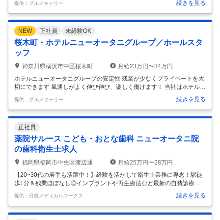
続きを見る
提供：グルメキャリー
を運営しています。各事業所にはそれぞれの特色があり、ファミリー層
やビジネス利用、日常使いから特別なシーンまで、幅広いお客様に向け
たサービスを提供。朝食・レストラン・宴会・社員食堂など多様な現場
NEW
正社員
未経験OK
があるため、自分に合った活躍の場を見つけられる環境です。 職場で
は、温かく居心地の良い空気づくりを大切にしてきました。役職や職種
桜木町・ホテルニューオータニグループ／ホールスタ
に関係なくコミュニケーションを重視し、互いにフォローし合いながら
ッフ
日々の業務に取り組
…
神奈川県横浜市中区桜木町
月給23万円〜34万円
ホテルニューオータニグループの安定性 残業が少なくプライベートを大
切にできます 風通しがよく伸び伸び、楽しく働けます！ 当社はホテルニ
ューオータニグループの一員として、複数のホテル・レストラン事業所
続きを見る
提供：グルメキャリー
を運営しています。各事業所にはそれぞれの特色があり、ファミリー層
やビジネス利用、日常使いから特別なシーンまで、幅広いお客様に向け
たサービスを提供。朝食・レストラン・宴会・社員食堂など多様な現場
正社員
があるため、自分に合った活躍の場を見つけられる環境です。 職場で
は、温かく居心地の良い空気づくりを大切にしてきました。役職や職種
薬院サルース こども・おとな歯科 ニューオータニ院
に関係なくコミュニケーションを重視し、互いにフォローし合いながら
の歯科衛生士求人
日々の業務に取り組
…
福岡県福岡市中央区渡辺通
月給25万円〜28万円
【20~30代の若手も活躍中！】経験を活かして衛生士業務に専念！駅徒
歩1分＆残業ほぼなし◎インプラントや再生療法など最新の自費診療も
学べる環境です♪ 仕事内容: 歯科衛生士業務全般 ＊虫歯・歯周病予防のた
続きを見る
提供：日経メディカルワークス
めのブラッシング指導等の口腔ケア ＊歯石除去、薬剤塗布 ＊歯科医師の
診療補助 など 特徴: 一般歯科 / 審美歯科 / 矯正歯科 / 小児歯科 / 口腔外科 /
予防歯科 / インプラント / ホワイトニング / ブランク可 / 駅近(5分以内) /