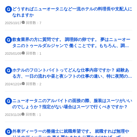
どうすればニューオータニなど一流ホテルの料理長や支配人に
なれますか
回答数：
2025/10/17
7
飲食業界の方に質問です。 調理師の卵です。 夢はニューオー
タニのトゥールダルジャンで 働くことです。もちろん、調理
師学校卒業して すぐ...
回答数：
2025/01/09
1
ホテルのフロントバイトってどんな仕事内容ですか？ 経験あ
る方、一日の流れや昼と夜シフトの仕事の違い、特に夜間の事
務作業の具体的な内容な...
回答数：
2024/12/24
2
ニューオータニのアルバイトの面接の際、服装はスーツがいい
のでしょうか？指定がない場合はスーツで行くべきですか？
回答数：
2023/11/26
1
外車ディーラーの整備士に就職希望です。 就職すれば無理や