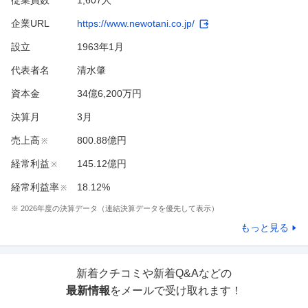
従業員数
1,607人
企業URL
https://www.newotani.co.jp/
設立
1963年1月
代表者名
清水肇
資本金
34億6,200万円
決算月
3
月
売上高
800.88億円
※
経常利益
145.12億円
※
経常利益率
18.12%
※
※
2026
年度の決算データ（連結決算データを優先して表示）
もっと見る
新着クチコミや新着Q&Aなどの
最新情報
をメールで受け取れます！