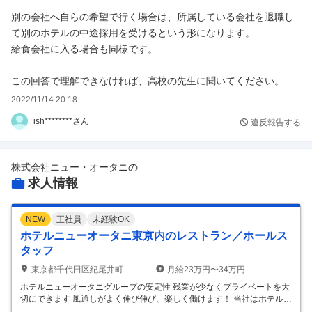
別の会社へ自らの希望で行く場合は、所属している会社を退職し
て別のホテルの中途採用を受けるという形になります。
給食会社に入る場合も同様です。
この回答で理解できなければ、高校の先生に聞いてください。
2022/11/14 20:18
ish********さん
違反報告する
株式会社ニュー・オータニ
の
求人情報
NEW
正社員
未経験OK
ホテルニューオータニ東京内のレストラン／ホールス
タッフ
東京都千代田区紀尾井町
月給23万円〜34万円
ホテルニューオータニグループの安定性 残業が少なくプライベートを大
切にできます 風通しがよく伸び伸び、楽しく働けます！ 当社はホテルニ
ューオータニグループの一員として、複数のホテル・レストラン事業所