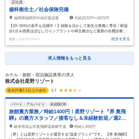
正社員
社会保険完備 / 週休2日 / 資格取得支援 / セミナー参加費補助 / 育児支援
あり / 残業ほぼなし / ボーナス・賞与あり / 交通費支給
…
歯科衛生士／社会保険完備
福岡県福岡市中央区渡辺通
月給25万円〜28万円
【20~30代の若手も活躍中！】経験を活かして衛生士業務に専念！駅徒
歩1分＆残業ほぼなし◎インプラントや再生療法など最新の自費診療も
学べる環境です♪ 募集職種: 歯科衛生士 仕事内容: 歯科衛生士業務全般 ＊
続きを見る
提供：ジョブメドレー
虫歯・歯周病予防のためのブラッシング指導等の口腔ケア ＊歯石除去、
薬剤塗布 ＊歯科医師の診療補助 など 資格: ・歯科衛生士免許をお持ちの
方（学歴不問） ・経験１年以上 ※ブランクOK 勤務時間: ＜平日＞9:30～
19:30 休憩120分 ＜土日祝＞9:30～18:30 休憩60分 ＊時間外はほぼあり
求人情報をもっと見る
ません（月平均5~10時間程度） 変形労働時間制（1ヶ月単位、週40時
間） 休日・休暇:
…
ホテル・旅館・宿泊施設業界の求人
株式会社星野リゾート
総合評価
3.1
以上の会社
3.7
パート・アルバイト
未経験OK
旅館裏方業務／時給1400円！星野リゾート『界 奥飛
騨』の裏方スタッフ／接客なし＆未経験歓迎／週2日
～OK
岐阜県高山市奥飛騨温泉郷平湯
時給1,400円
［界］とは星野リゾートが運営する"温泉ブランド"です。 【界 奥飛騨】