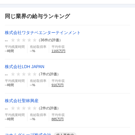
同じ業界の給与ランキング
株式会社ワタナベエンターテインメント
--
（
36
件の評価）
平均残業時間
有給取得率
平均年収
--
時間
--
%
1165
万円
株式会社LDH JAPAN
--
（
7
件の評価）
平均残業時間
有給取得率
平均年収
--
時間
--
%
916
万円
株式会社聖林興産
--
（
2
件の評価）
平均残業時間
有給取得率
平均年収
--
時間
--
%
885
万円