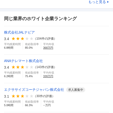
もっと見る
同じ業界のホワイト企業ランキング
株式会社JALナビア
3.4
（
104
件の評価）
平均残業時間
有給取得率
平均年収
6.8
時間
85.0
%
368
万円
ANAテレマート株式会社
3.4
（
143
件の評価）
平均残業時間
有給取得率
平均年収
6.2
時間
75.4
%
339
万円
エクササイズコーチジャパン株式会社
求人募集中
3.1
（
30
件の評価）
平均残業時間
有給取得率
平均年収
5.0
時間
66.3
%
--万円