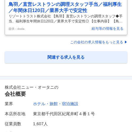
鳥羽／直営レストランの調理スタッフ手当／福利厚生
／年間休日120日／業界大手で安定性
リゾートトラスト株式会社 【鳥羽】直営レストランの調理スタッフ◆手
当、福利厚生年間休日120日／業界大手で安定性◎ 【仕事内容】 【鳥
羽】直営レストランの調理スタッフ◆手当、福利厚生年間休日120日／
給与等の情報を見る
提供：doda
業界大手で安定性◎ 【具体的な仕事内容】 ～寿司職人の方も歓迎／手当
や福利厚生人財育成制度でスキルアップ／数多くのホテル、レストラン
を運営するリゾート業界大手で安定性◎～ ■業務内容： ◇ホテル直営の
この会社の求人情報をもっと見る
レストランにて調理業務をお任せします。これまでのご経験を活かして
いただき、さらに上級職などへのキャリアアップも可能です。 ◇ご対応
いただく分野は「鉄板焼」「日本料理」のいずれかです。 ※施設には日
関連する求人を見る
本料
…
株式会社ニュー・オータニ
の
会社概要
業界
ホテル・旅館・宿泊施設
本店所在地
東京都千代田区紀尾井町４番１号
従業員数
1,607人