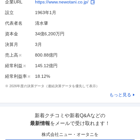
企業URL
https://www.newotani.co.jp/
設立
1963年1月
代表者名
清水肇
資本金
34億6,200万円
決算月
3
月
売上高
800.88億円
※
経常利益
145.12億円
※
経常利益率
18.12%
※
※
2026
年度の決算データ（連結決算データを優先して表示）
もっと見る
新着クチコミや新着Q&Aなどの
最新情報
をメールで受け取れます！
株式会社ニュー・オータニ
を