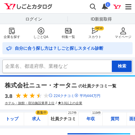
Yahoo!しごとカタログ
検索
通知
i
ログイン
ID新規取得
企業を探す
しごとQA
特集一覧
スカウト
マイページ
自分に合う探し方は？しごと探しスタイル診断
株式会社ニュー・オータニ
の社員クチコミ一覧
3.8
224
クチコミ
平均
444
万円
ホテル・旅館・宿泊施設業界上位
3.0以上の企業
募集中
217件
119件
トップ
求人
社員クチコミ
年収
質問
面