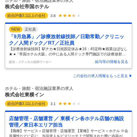
ホテル・旅館・宿泊施設業界の求人
株式会社帝国ホテル
総合評価
3.1
以上の会社
3.8
NEW
正社員
「9月急募」／診療放射線技師／日勤常勤／クリニッ
ク／人間ドック／RT／正社員
【診療放射線技師】駅チカ★日祝固定休み★16：45定時★残業ほぼなし
★ ●「帝国ホテル大阪」の中にある人間ドック専門施設での診療放射線
技師としてご活躍いただきます。 ●最寄駅より徒歩６分！駅チカなので
給与等の情報を見る
提供：メディカル技師ワーカー
通勤も負担になりません。 「帝国ホテルクリニック」にて、診療放射線
技師さんを募集しています☆ＪＲ大阪環状線・桜ノ宮駅から徒歩6分と
駅チカで通勤便利！経験の浅い方、ブランクのある方もサポート体制が
この会社の求人情報をもっと見る
充実していますので、安心してお仕事を始めていただけますよ◎もっと
詳しい情報が知りたい方はお気軽にお問合せください☆彡 駅チカ;担当者
ホテル・旅館・宿泊施設業界の求人
オススメ 一人一人の悩みに寄り添い、転職して良かったと思える場所を
株式会社東横イン
…
総合評価
3.1
以上の会社
3.1
店舗管理・店舗運営 ／ 東横イン各ホテル店舗の施設
管理／東日本エリア担当
【職種】サービス＞店舗管理・店舗運営 【業種】サービス＞ホテル ※会
員属性などに応じ、当該求人をビズリーチ上で閲覧された際に内容が異