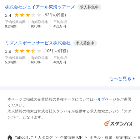
株式会社ジェイアール東海ツアーズ
求人募集中
3.4
（
92
件の評価）
平均残業時間
有給取得率
平均年収
9.2
時間
90.0
%
451
万円
ミズノスポーツサービス株式会社
求人募集中
3.9
（
105
件の評価）
平均残業時間
有給取得率
平均年収
5.0
時間
60.0
%
409
万円
もっと見る
本ページに掲載の企業情報の各種データについては
ヘルプページ
をご参照
ください。
求人情報の検索は株式会社スタンバイが提供する求人検索エンジン「スタ
ンバイ」となります。
Yahoo!しごとカタログ
企業情報TOP
ホテル・旅館・宿泊施設