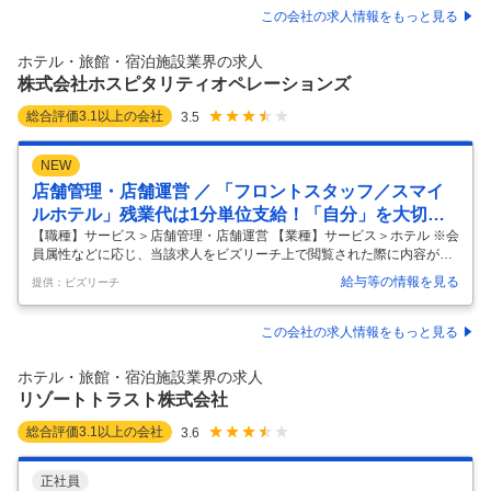
勤務♪ 【仕事内容】 経理担当者として、当社が運営するホテルメトロポ
この会社の求人情報をもっと見る
リタンでの収支計算や決算業務のサポートをお任せします。ゆくゆくは
当社経理部門の中心メンバーとしてご活躍いただきます。 【具体的に
ホテル・旅館・宿泊施設業界の求人
は】 ◎ホテルの各セクションの売上集計 現金の管理や売掛金・
…
株式会社ホスピタリティオペレーションズ
総合評価
3.1
以上の会社
3.5
NEW
店舗管理・店舗運営 ／ 「フロントスタッフ／スマイ
ルホテル」残業代は1分単位支給！「自分」を大切に
働ける環境で／さらなるキャリアアップを／月残業平
【職種】サービス＞店舗管理・店舗運営 【業種】サービス＞ホテル ※会
員属性などに応じ、当該求人をビズリーチ上で閲覧された際に内容が異
均10時間以下
なる場合があります ●会社紹介 全国でホテル経営を行っているホスピタ
給与等の情報を見る
提供：ビズリーチ
リティオペレーションズ。お客様を笑顔にするために、まずスタッフが
幸せでいることを大切にしています。 そのために働きやすさも徹底的に
追求。チーム制を取り入れ、残業時間を短縮。残業時は着替えも勤務時
この会社の求人情報をもっと見る
間とみなし、1分単位でしっかり残業代を払うなど、業界トップクラス
の働きやすい環境を整えています。 ●「業界の常識」を変える労働環境
ホテル・旅館・宿泊施設業界の求人
（1分単位で残業代支給） 「ホテル業界は好きだけど、労働環境が…」
リゾートトラスト株式会社
と悩む方に
…
総合評価
3.1
以上の会社
3.6
正社員