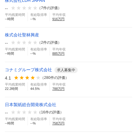
株式会社LDH JAPAN
--
（
7
件の評価）
平均残業時間
有給取得率
平均年収
--
時間
--
%
916
万円
株式会社聖林興産
--
（
2
件の評価）
平均残業時間
有給取得率
平均年収
--
時間
--
%
885
万円
コナミグループ株式会社
求人募集中
4.1
（
280
件の評価）
平均残業時間
有給取得率
平均年収
22.2
時間
44.5
%
788
万円
日本製紙総合開発株式会社
--
（
16
件の評価）
平均残業時間
有給取得率
平均年収
--
時間
--
%
758
万円