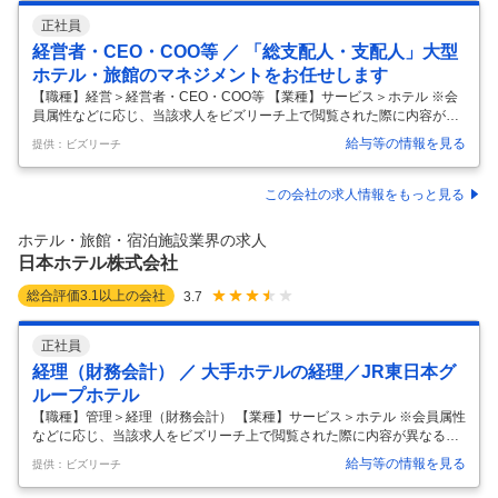
正社員
経営者・CEO・COO等 ／ 「総支配人・支配人」大型
ホテル・旅館のマネジメントをお任せします
【職種】経営＞経営者・CEO・COO等 【業種】サービス＞ホテル ※会
員属性などに応じ、当該求人をビズリーチ上で閲覧された際に内容が異
なる場合があります 大型ホテル・旅館の総支配人や支配人として、ホテ
給与等の情報を見る
提供：ビズリーチ
ル運営に関するマネジメント業務全般をお任せします。 これまでのご経
験をフルに生かしたご活躍を期待しています。 ＜業務内容＞ ・ホテル各
部門の統括・マネジメント ・担当ホテルの予算作成と収益の最大化のた
この会社の求人情報をもっと見る
めの実績管理、コストコントロール ・顧客対応、品質維持、安全管理 ・
業績やCS向上に対する課題改善に向けた分析、施策立案、実行 ・ホテ
ホテル・旅館・宿泊施設業界の求人
ル人事体制の立案、部下の育成・教育・指導・相談など ・ステークホル
日本ホテル株式会社
…
総合評価
3.1
以上の会社
3.7
正社員
経理（財務会計） ／ 大手ホテルの経理／JR東日本グ
ループホテル
【職種】管理＞経理（財務会計） 【業種】サービス＞ホテル ※会員属性
などに応じ、当該求人をビズリーチ上で閲覧された際に内容が異なる場
合があります 日本ホテルで働くポイント ◎JR東日本グループの安定性
給与等の情報を見る
提供：ビズリーチ
◎賞与年2回/5.6ヶ月分支給（2025年度実績） ◎各種手当（家族手当・
住宅手当等） ◎カフェテリア倶楽部（優待・割引制度） ◎駅チカホテル