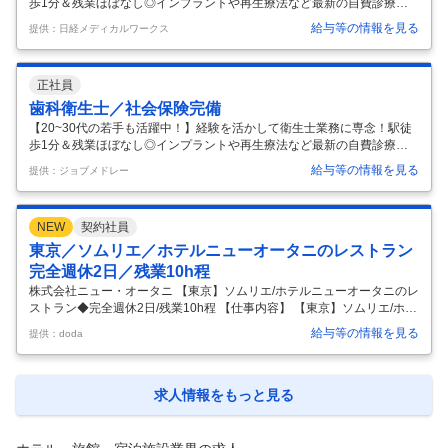
歩1分＆残業ほぼなし◎インプラントや再生療法など最新の自費診療も
学べる環境です♪ 仕事内容: 歯科衛生士業務全般 ＊虫歯・歯周病予防のた
給与等の情報を見る
提供：日経メディカルワークス
めのブラッシング指導等の口腔ケア ＊歯石除去、薬剤塗布 ＊歯科医師の
診療補助 など 特徴: 一般歯科 / 審美歯科 / 矯正歯科 / 小児歯科 / 口腔外科 /
予防歯科 / インプラント / ホワイトニング / ブランク可 / 駅近(5分以内) /
正社員
社会保険完備 / 週休2日 / 資格取得支援 / セミナー参加費補助 / 育児支援
あり / 残業ほぼなし / ボーナス・賞与あり / 交通費支給
…
歯科衛生士／社会保険完備
【20~30代の若手も活躍中！】経験を活かして衛生士業務に専念！駅徒
歩1分＆残業ほぼなし◎インプラントや再生療法など最新の自費診療も
学べる環境です♪ 募集職種: 歯科衛生士 仕事内容: 歯科衛生士業務全般 ＊
給与等の情報を見る
提供：ジョブメドレー
虫歯・歯周病予防のためのブラッシング指導等の口腔ケア ＊歯石除去、
薬剤塗布 ＊歯科医師の診療補助 など 資格: ・歯科衛生士免許をお持ちの
方（学歴不問） ・経験１年以上 ※ブランクOK 勤務時間: ＜平日＞9:30～
NEW
契約社員
19:30 休憩120分 ＜土日祝＞9:30～18:30 休憩60分 ＊時間外はほぼあり
ません（月平均5~10時間程度） 変形労働時間制（1ヶ月単位、週40時
東京／ソムリエ／ホテルニューオータニのレストラン
間） 休日・休暇:
…
完全週休2日／残業10h程
株式会社ニュー・オータニ 【東京】ソムリエ/ホテルニューオータニのレ
ストラン◆完全週休2日/残業10h程 【仕事内容】 【東京】ソムリエ/ホテ
ルニューオータニのレストラン◆完全週休2日/残業10h程 【具体的な仕
給与等の情報を見る
提供：doda
事内容】 ～ニューオータニのレストラン◆(月)（火）定休／残業10時間
程度／先輩ソムリエが多数在籍し、情報交換や試飲会など定期的に行わ
れワインに対する造詣を深めることができる/ホテル内の安定した環境で
の就業～ ■業務内容 レストラン内ダイニングルームやラウンジでの接客
求人情報をもっと見る
全般、ワインやシャンパーニュのご提案からご提供、各種ビバレッジの
ご提供、ワインセミナーの講師などソムリエならではの業務を
…