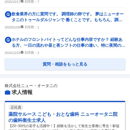
企業の選考に関するクチコミ
回答数：
2025/10/17
7
中途採用面接・選考
新卒採用面接・選考
飲食業界の方に質問です。 調理師の卵です。 夢はニューオー
0件
3
件
タニのトゥールダルジャンで 働くことです。もちろん、調理
師学校卒業して すぐ...
回答数：
2025/01/09
1
ホテルのフロントバイトってどんな仕事内容ですか？ 経験あ
る方、一日の流れや昼と夜シフトの仕事の違い、特に夜間の事
務作業の具体的な内容な...
回答数：
2024/12/24
2
質問・相談をもっと見る
株式会社ニュー・オータニ
の
求人情報
正社員
薬院サルース こども・おとな歯科 ニューオータニ院
の歯科衛生士求人
【20~30代の若手も活躍中！】経験を活かして衛生士業務に専念！駅徒