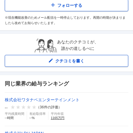
フォローする
※現在機能改善のためメール配信を一時停止しております。再開の時期が決まりま
したら改めてお知らせいたします。
あなたのクチコミが、
誰かの道しるべに
クチコミを書く
同じ業界の給与ランキング
株式会社ワタナベエンターテインメント
--
（
36
件の評価）
平均残業時間
有給取得率
平均年収
--
時間
--
%
1165
万円