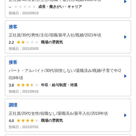
成長・働きがい・キャリア
--
投稿日：
2022/09/19
接客
正社員/30代/男性/主任/現職/新卒入社/既婚/2021年頃
職場の雰囲気
2.2
投稿日：
2021/03/05
接客
パート・アルバイト/30代/回答しない/退職済み/既婚/子育て中/2
019年頃
年収・給与制度・待遇
3.8
投稿日：
2021/09/16
調理
正社員/20代/女性/役職なし/退職済み/新卒入社/2019年頃
職場の雰囲気
4.0
投稿日：
2021/07/01