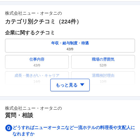
株式会社ニュー・オータニ
の
カテゴリ別クチコミ（
224
件）
企業に関するクチコミ
年収・給与制度・待遇
43
件
仕事内容
職場の雰囲気
43
件
52
件
成長・働きがい・キャリア
退職検討理由
14
件
10
件
もっと見る
ワークライフバランス
女性の活躍・働きやすさ
14
件
17
件
株式会社ニュー・オータニ
の
副業
テレワーク・リモートワーク
質問・相談
2
件
7
件
人事・評価制度
入社理由・入社後ギャップ
どうすればニューオータニなど一流ホテルの料理長や支配人に
9
件
6
件
なれますか