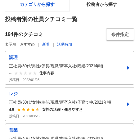
カテゴリから探す
投稿者から探す
投稿者別の社員クチコミ一覧
194
件のクチコミ
条件指定
表示順：
おすすめ
新着
活動時期
調理
正社員/30代/男性/係長/現職/新卒入社/既婚/2021年頃
仕事内容
--
投稿日：
2022/01/25
レジ
正社員/30代/女性/主任/現職/新卒入社/子育て中/2021年頃
女性の活躍・働きやすさ
4.5
投稿日：
2021/03/26
営業
正社員/40代/女性/主任/現職/中途入社/既婚/2022年頃