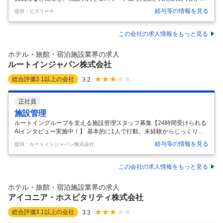
なる場合があります ■仕事内容 ～様々な地域でご活躍！ホテル各店の設
給与等の情報を見る
提供：ビズリーチ
備保守点検をお任せ～ 全国330店舗ある内の、東日本エリア（北海道・
東北・北陸・関東信越まで）の東横イン各店舗の設備保守点検・交換・
修理をご担当いただきます。 ・消防設備点検及び報告 ・防火対象物定期
この会社の求人情報をもっと見る
点検及び報告 ・法令に基づいた点検や、ボイラー・給水装置等の各ホテ
ルの設備点検と修理業務 ・建築関係の点検 【仕事内容詳細】 1人当たり
ホテル・旅館・宿泊施設業界の求人
の担当店舗数は約30店舗です。店舗訪問は、2名のチーム体制で動い
…
ルートインジャパン株式会社
総合評価
3.1
以上の会社
3.2
正社員
施設管理
ルートイングループを支える施設管理スタッフ募集【24時間受けられる
AIインタビュー実施中！】 基本的に1人で行動。未経験からじっくり成
長できるお仕事！ お客様の快適な滞在とホテルスタッフの安心した運営
給与等の情報を見る
提供：ルートインジャパン株式会社
を支える ためグループホテルの設備保守・点検、修繕をお任せします。
電機・機械・空調・給排水設備・消防設備など館内のあらゆる 設備が安
定的に稼働されるよう計画的な点検・メンテナンスや ホテルからの要請
この会社の求人情報をもっと見る
を受け急な不具合や故障に対応します。 【働きやすい環境】 残業時間は
月10～30時間程度。 お休みも、基本的には毎週土日。 定期点検のスケ
ホテル・旅館・宿泊施設業界の求人
ジュールも自分で立てるのでプライベートな時間も確保できます。
…
アイコニア・ホスピタリティ株式会社
総合評価
3.1
以上の会社
3.3