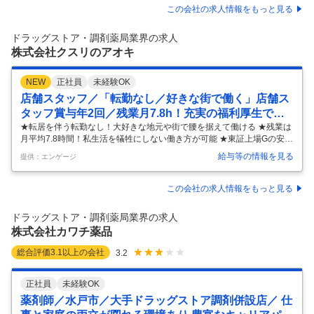
立し、組織を牽引できるリーダーを求めています。 《店舗を「経営」す
この会社の求人情報をもっと見る
る裁量権》 《早期のブロック長・本部登用あり》 ▍業務内容 店舗KPIに
対する仮説検証とアクション設計を行い、店舗を一つの「企業」として
ドラッグストア・調剤薬局業界の求人
マネジメントするミッションです。 ＜具体的な業務＞ ●作業計画
…
株式会社クスリのアオキ
NEW
正社員
未経験OK
店舗スタッフ／「転勤なし／好きな街で働く」店舗ス
タッフ賞与年2回／残業月7.8h！充実の福利厚生で安
心の正社員
★転居を伴う転勤なし！大好きな地元や街で腰を据えて働ける ★残業は
月平均7.8時間！私生活を犠牲にしない働き方が可能 ★東証上場Gの安心
感！賞与年2回や豊富な福利厚生で長く続けられる 【転勤なし】 大好き
給与等の情報を見る
提供：エンゲージ
な街で、東証上場の安定を。 「地元を離れたくない」「住み慣れた街で
長く働きたい」 そんな方に最適なのが、転居を伴う転勤がいっさいない
「ローカル社員」です 。 東証上場グループならではの抜群の安定環境
この会社の求人情報をもっと見る
で、あなたの理想の暮らしを守りながら働けます 。 【驚きの働きやす
さ】 数字が証明する安心環境 安心して長く続けてほしいから、待遇や環
ドラッグストア・調剤薬局業界の求人
境の整備には妥協していません 。 残業は月平均「7.8時間」ほど
…
株式会社カワチ薬品
総合評価
3.1
以上の会社
3.2
正社員
未経験OK
薬剤師／水戸市／大手ドラッグストア調剤併設店／ 仕