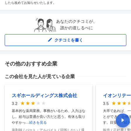
したら改めてお知らせいたします。
あなたのクチコミが、
誰かの道しるべに
クチコミを書く
その他のおすすめ企業
この会社を見た人が見ている企業
スギホールディングス株式会社
イオンリテー
3.2
3.5
基本的な薬局業務。事務がいるため、入力はな
大卒であれば、一
し。給与は普通か良い方だと思う。有休も取り
とができ、合格
やすかっ
…続きを見る
す。目安だ
…続き
薬剤師
パート・アルバイト
回答しない
退
販売
正社員
男