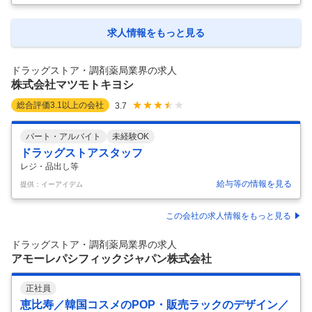
会を迎えたわが国において、10年先を見据えた事業展開に注力しており
ます。 健康維持やセルフメディケーション等の予防・未病の段階での
様々な取り組みを始め、処方せん調剤から在宅医療まで、地域の方々へ
求人情報をもっと見る
幅広いトータルヘルスケアサポートを行います。 弊社の強みは、お客さ
まに「あなたがいるからこの店に来た」と言っていただけるような社員
がいる、地域
…
ドラッグストア・調剤薬局業界の求人
株式会社マツモトキヨシ
総合評価
3.1
以上の会社
3.7
パート・アルバイト
未経験OK
ドラッグストアスタッフ
レジ・品出し等
給与等の情報を見る
提供：イーアイデム
この会社の求人情報をもっと見る
ドラッグストア・調剤薬局業界の求人
アモーレパシフィックジャパン株式会社
正社員
恵比寿／韓国コスメのPOP・販売ラックのデザイン／