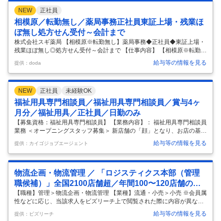
ます。これまで外部委託していたデータ活用業務を内製化・自動化し、
NEW
正社員
グループ全体のデータマネジメント体制を強化するとともに、AIを活用
した新たな価値創造にも貢献いただきます。 【業務内容】 当社グループ
相模原／転勤無し／薬局事務正社員東証上場・残業ほ
全体のデータマネジメント全般を担当していただきます。 具体的には以
ぼ無し処方せん受付～会計まで
下の業
…
株式会社スギ薬局 【相模原※転勤無し】薬局事務◆正社員◆東証上場・
残業ほぼ無し◎処方せん受付～会計まで 【仕事内容】 【相模原※転勤無
し】薬局事務◆正社員◆東証上場・残業ほぼ無し◎処方せん受付～会計
給与等の情報を見る
提供：doda
まで 【具体的な仕事内容】 【プラチナくるみん認定企業（連続取得）／
スギ薬局商品の社員割引あり産休・育休・短時間勤務制度など各種制度
や手当充実残業0時間想定でWLB4連休の取得も可能】 ◇東証プライム
NEW
正社員
未経験OK
上場のスギ薬局が展開する阪神調剤薬局にて、調剤薬局内での受付業
務・処方箋入力などの業務を行う薬局事務を募集します。 ■業務内容：
福祉用具専門相談員／福祉用具専門相談員／賞与4ヶ
・受付業務（相談対応、不足薬対応、おくすり手帳紹介） ・薬局管理
月分／福祉用具／正社員／日勤のみ
（クリン
…
【募集資格：福祉用具専門相談員】 【業務内容】： 福祉用具専門相談員
業務 ＜オープニングスタッフ募集＞ 新店舗の「顔」となり、お店の基盤
を築く仲間を募集します。 立ち上げメンバーとして、お客様をゼロから
給与等の情報を見る
提供：カイゴジョブエージェント
開拓し、お店のファンを創っていく。 他では味わえない、大きなやりが
いと達成感を得られる貴重なチャンスです。 【業務内容】 ・営業活動
・相談・アセスメント・福祉用具の選定 ・福祉用具利用計画の作成 ・納
物流企画・物流管理 ／ 「ロジスティクス本部（管理
品・適合・取り扱いの説明 ・モニタリング 【お仕事の特徴】： 定年65
歳以上|住み込み寮完備※現在の募集状況を確認するには、「応募する」
職候補）」全国2100店舗超／年間100〜120店舗の新
ボタンから※ 【施設形態】： 福祉用具 【雇用形態】： 常勤
…
規出店に伴う物流拠点の新設2.5兆円を目指す東証プラ
【職種】管理＞物流企画・物流管理 【業種】流通・小売＞小売 ※会員属
性などに応じ、当該求人をビズリーチ上で閲覧された際に内容が異なる
イムドラッグストアチェーン
場合があります 株式会社スギ薬局はドラッグストアの可能性を最大限に
給与等の情報を見る
提供：ビズリーチ
活かした新しいチャレンジを行う東証プライム上場企業です。 超高齢社