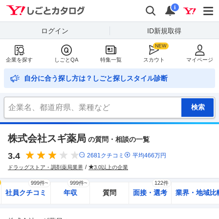
Yahoo!しごとカタログ
検索
通知
i
ログイン
ID新規取得
企業を探す
しごとQA
特集一覧
スカウト
マイページ
自分に合う探し方は？しごと探しスタイル診断
株式会社スギ薬局
の質問・相談の一覧
3.4
2681
クチコミ
平均
466
万円
ドラッグストア・調剤薬局業界
3.0以上の企業
999件~
999件~
122件
社員クチコミ
年収
質問
面接・選考
業界・地域比