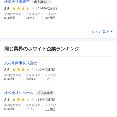
株式会社来来亭
求人募集中
3.5
（
474
件の評価）
平均残業時間
有給取得率
平均年収
52.8
時間
23.8
%
954
万円
もっと見る
同じ業界のホワイト企業ランキング
六花亭商事株式会社
3.5
（
56
件の評価）
平均残業時間
有給取得率
平均年収
5.0
時間
100.0
%
--万円
株式会社シベール
求人募集中
3.1
（
28
件の評価）
平均残業時間
有給取得率
平均年収
5.0
時間
82.5
%
312
万円