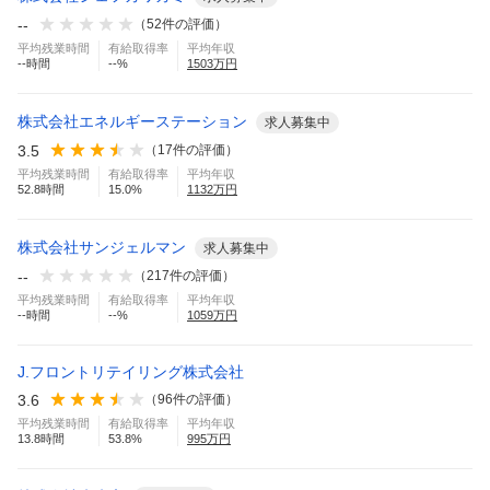
--
（
52
件の評価）
平均残業時間
有給取得率
平均年収
--
時間
--
%
1503
万円
株式会社エネルギーステーション
求人募集中
3.5
（
17
件の評価）
平均残業時間
有給取得率
平均年収
52.8
時間
15.0
%
1132
万円
株式会社サンジェルマン
求人募集中
--
（
217
件の評価）
平均残業時間
有給取得率
平均年収
--
時間
--
%
1059
万円
J.フロントリテイリング株式会社
3.6
（
96
件の評価）
平均残業時間
有給取得率
平均年収
13.8
時間
53.8
%
995
万円