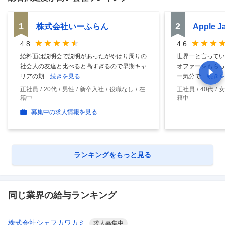
1
2
株式会社いーふらん
Apple 
4.8
4.6
給料面は説明会で説明があったがやはり周りの
世界一と言ってい
社会人の友達と比べると高すぎるので早期キャ
オファーをもらっ
リアの期
…続きを見る
ー気分で
…続きを
正社員
20代
男性
新卒入社
役職なし
在
正社員
40代
女
籍中
籍中
募集中の求人情報を見る
ランキングをもっと見る
同じ業界の給与ランキング
株式会社シェフカワカミ
求人募集中