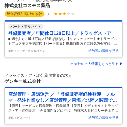
しているため、今回は出店拡大に伴う増員での募集になります。
…
株式会社コスモス薬品
総合評価
3.1
以上の会社
3.3
パート・アルバイト
登録販売者／年間休日120日以上／ドラッグストア
■18時までに退社可能／残業ほぼなし 【キャッチコピー】★ドラッグス
トアコスモス千早駅店【パート募集】勤務時間内で毎週勉強会実施・1
店舗平均12名の資格者在籍中 【お仕事内容】●医薬品の専門知識を活か
給与等の情報を見る
提供：マイナビ医療福祉キャリア
した相談販売 ●レジ・品だし・売場管理 給与・手当て 給与 時給 1,110円
※給与は業務経験により異なります ※8:30～10:00、21:00以降の勤務に
ついては登録販売者手当て支給対象外です。 ※日・祝日勤務時給100円
この会社の求人情報をもっと見る
UP 上記時給は登録販売者手当130円を含んでいます。 ※法定実務研修中
の方の手当ては50円です。 ※店舗の最新の人員状況次第でご希望の時間
ドラッグストア・調剤薬局業界の求人
帯での勤務をお受けできない場合も
…
ゲンキー株式会社
店舗管理・店舗運営 ／ 「登録販売者経験歓迎」ノル
マ・発注作業なし／店舗管理／東海／北陸／関西で柔
軟な働き方／店長・エリアマネージャー候補
【職種】サービス＞店舗管理・店舗運営 【業種】メディカル＞ドラッグ
ストア・調剤薬局 ※会員属性などに応じ、当該求人をビズリーチ上で閲
覧された際に内容が異なる場合があります ▍採用背景 400店舗以上を展
給与等の情報を見る
提供：ビズリーチ
開し、急速な出店拡大を続ける中で、店舗運営の核となるマネジメント
層を募集します。 単なる現場管理に留まらず、数値責任と人材育成を両