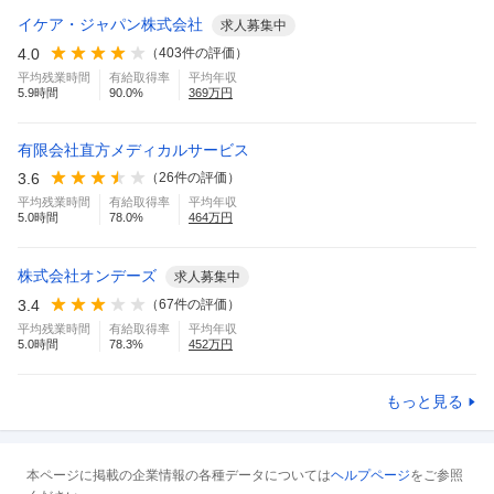
イケア・ジャパン株式会社
求人募集中
4.0
（
403
件の評価）
平均残業時間
有給取得率
平均年収
5.9
時間
90.0
%
369
万円
有限会社直方メディカルサービス
3.6
（
26
件の評価）
平均残業時間
有給取得率
平均年収
5.0
時間
78.0
%
464
万円
株式会社オンデーズ
求人募集中
3.4
（
67
件の評価）
平均残業時間
有給取得率
平均年収
5.0
時間
78.3
%
452
万円
もっと見る
本ページに掲載の企業情報の各種データについては
ヘルプページ
をご参照