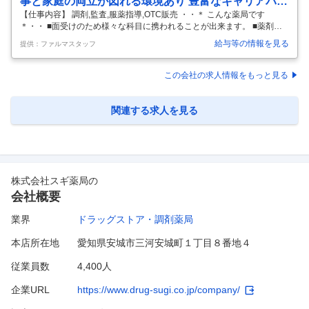
事と家庭の両立が図れる環境あり 豊富なキャリアパス
制度が魅力 ご経験次第で年収600万円も 株式会社カワ
【仕事内容】 調剤,監査,服薬指導,OTC販売 ・・＊ こんな薬局です
＊・・ ■面受けのため様々な科目に携われることが出来ます。 ■薬剤師
チ薬品／カワチ薬品 赤塚店
さんは4名在籍しています。 ※時期や状況等により変動する可能性有
給与等の情報を見る
提供：ファルマスタッフ
・・＊ 仕事と家庭の両立を支えるサポートあり ＊・・ ■次世代認定マー
ク「くるみん」取得 ■産前産後・育児休暇制度 育児休暇に関しては最長
2歳まで休暇が取得可能であり、取得を推進しています。 ■時間勤務制度
この会社の求人情報をもっと見る
お子様が小学校3年生の始業に達する日まで1日最大2時間(0.5時間単位)
で勤務時間の短縮が可能です。 ■妻の出産休暇 男性社員は妻の出産後か
ら2日間、特別休暇を取得することが可能です。
…
関連する求人を見る
株式会社スギ薬局
の
会社概要
業界
ドラッグストア・調剤薬局
本店所在地
愛知県安城市三河安城町１丁目８番地４
従業員数
4,400人
企業URL
https://www.drug-sugi.co.jp/company/