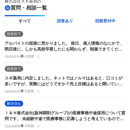
株式会社スギ薬局
の
質問・相談一覧
すべて
回答あり
回答受付中
回答終了
アルバイトの面接に受かりました。 後日、個人情報のなにかで、
閉店後に、しかも高校卒業したにも関わらず、制服できてくださ
いといわれました...
回答数：
2023/03/14
1
回答終了
スギ薬局に内定しました。ネットではノルマはあると、口コミが
多いですが、実際にはどうですか？売上目標はあると聞いていま
すが、どの程度の厳...
回答数：
2023/01/02
2
解決済み
Ｉ＆Ｈ株式会社(阪神調剤グループ)の医療事務中途採用について質
問です。 未経験中途で医療事務に応募しようと考えているのです
が、給与は前...
回答数：
2022/09/05
2