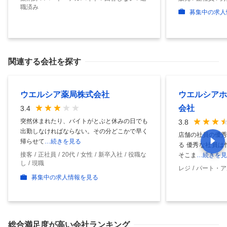
職済み
募集中の求人
関連する会社を探す
ウエルシア薬局株式会社
ウエルシアホ
会社
3.4
突然休まれたり、バイトがとぶと休みの日でも
3.8
出勤しなければならない。その分どこかで早く
店舗の社員の優秀
帰らせて
…続きを見る
る 優秀な社員は
接客
正社員
20代
女性
新卒入社
役職な
そこま
…続きを見
し
現職
レジ
パート・ア
募集中の求人情報を見る
総合満足度
が高い会社ランキング