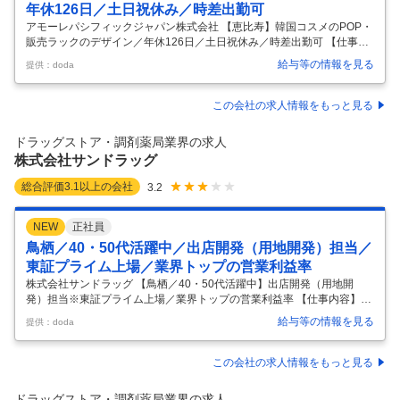
年休126日／土日祝休み／時差出勤可
アモーレパシフィックジャパン株式会社 【恵比寿】韓国コスメのPOP・
販売ラックのデザイン／年休126日／土日祝休み／時差出勤可 【仕事内
容】 【恵比寿】韓国コスメのPOP・販売ラックのデザイン／年休126日
給与等の情報を見る
提供：doda
／土日祝休み／時差出勤可 【具体的な仕事内容】 【ETUDEやinnisfree
など有名韓国コスメに携わるチャンス／Illustrator・Photoshopスキルを
活かす】 韓国コスメブランドのバラエティショップ・ドラッグストア向
この会社の求人情報をもっと見る
けの店頭什器や販促物の企画・生産・納品、ディスプレイや棚割りの企
画・指示・管理、販促・店頭イベントの企画・対応・実行を行います。
ドラッグストア・調剤薬局業界の求人
当社にて展開しているいずれかのブ
…
株式会社サンドラッグ
総合評価
3.1
以上の会社
3.2
NEW
正社員
鳥栖／40・50代活躍中／出店開発（用地開発）担当／
東証プライム上場／業界トップの営業利益率
株式会社サンドラッグ 【鳥栖／40・50代活躍中】出店開発（用地開
発）担当※東証プライム上場／業界トップの営業利益率 【仕事内容】
【鳥栖／40・50代活躍中】出店開発（用地開発）担当※東証プライム上
給与等の情報を見る
提供：doda
場／業界トップの営業利益率 【具体的な仕事内容】 【全国に1,500店舗
以上をチェーン展開するドラッグストア／業界トップクラスの成長率／
充実の福利厚生／ロードサイド出店を仕掛ける用地開発ポジション／物
この会社の求人情報をもっと見る
件取得に特化｜ドラッグストア出店開発担当】 ■募集背景： 現在は全国
に約1500店舗ですが、2026年には1750店舗、連結売上高1兆円を目指
ドラッグストア・調剤薬局業界の求人