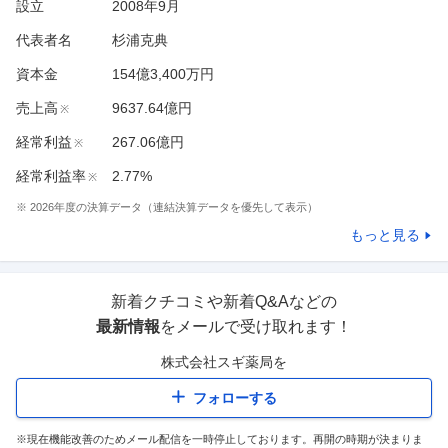
設立
2008年9月
代表者名
杉浦克典
資本金
154億3,400万円
売上高
9637.64億円
※
経常利益
267.06億円
※
経常利益率
2.77%
※
※
2026
年度の決算データ（連結決算データを優先して表示）
もっと見る
新着クチコミや新着Q&Aなどの
最新情報
をメールで受け取れます！
株式会社スギ薬局
を
フォローする
※現在機能改善のためメール配信を一時停止しております。再開の時期が決まりま