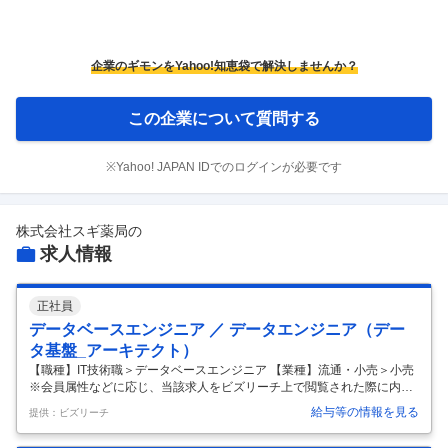
企業のギモンをYahoo!知恵袋で解決しませんか？
この企業について質問する
※Yahoo! JAPAN IDでのログインが必要です
株式会社スギ薬局
の
求人情報
正社員
データベースエンジニア ／ データエンジニア（デー
タ基盤_アーキテクト）
【職種】IT技術職＞データベースエンジニア 【業種】流通・小売＞小売
※会員属性などに応じ、当該求人をビズリーチ上で閲覧された際に内容
が異なる場合があります 【ポジションの目的】 当社グループ全体のデー
給与等の情報を見る
提供：ビズリーチ
タドリブン経営を推進し、デジタルマーケティングによる売上向上、バ
ックオフィス業務の効率化によるコスト削減を実現することを目的とし