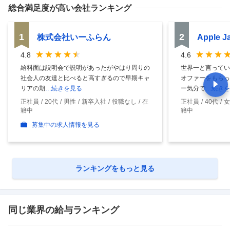
総合満足度
が高い会社ランキング
1
2
株式会社いーふらん
Apple 
4.8
4.6
給料面は説明会で説明があったがやはり周りの
世界一と言ってい
社会人の友達と比べると高すぎるので早期キャ
オファーをもらっ
リアの期
…続きを見る
ー気分で
…続きを
正社員
20代
男性
新卒入社
役職なし
在
正社員
40代
女
籍中
籍中
募集中の求人情報を見る
ランキングをもっと見る
同じ業界の給与ランキング