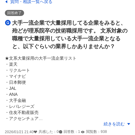
質問・相談一覧へ戻る
回答終了
大手一流企業で大量採用してる企業をみると、
殆どが理系院卒の技術職採用です。 文系対象の
職種で大量採用している大手一流企業となる
と、以下ぐらいの業界しかありませんか？
★文系大量採用の大手一流企業リスト
・楽天
・リクルート
・マイナビ
・日本郵便
・JAL
・ANA
・大手金融
・レバレジーズ
・住友不動産販売
・アクセンチュア
続きを読む
・良品計画
・ニトリ
共感した：
0
回答数：
1
閲覧数：
938
2026/01/21 21:40