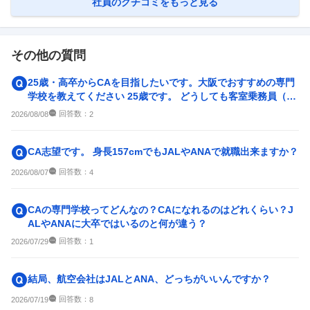
社員のクチコミをもっと見る
その他の質問
25歳・高卒からCAを目指したいです。大阪でおすすめの専門
学校を教えてください 25歳です。 どうしても客室乗務員（C
A）になりたく...
回答数：
2026/08/08
2
CA志望です。 身長157cmでもJALやANAで就職出来ますか？
回答数：
2026/08/07
4
CAの専門学校ってどんなの？CAになれるのはどれくらい？J
ALやANAに大卒ではいるのと何が違う？
回答数：
2026/07/29
1
結局、航空会社はJALとANA、どっちがいいんですか？
回答数：
2026/07/19
8