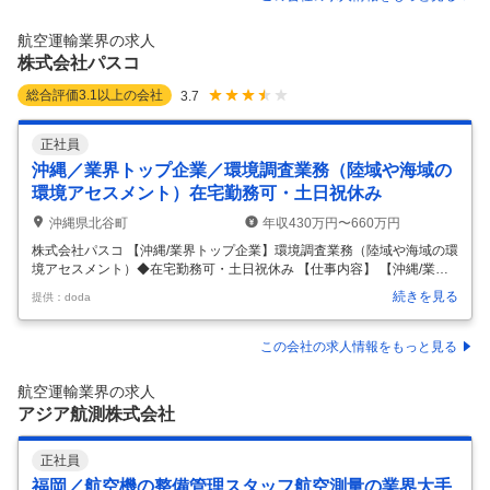
空機整備士をお任せいたします。 ・ボーイング747-8F型機のライン整備
業務 ■組織構成： 航空機整備士・整備管理スタッフは約220名が在籍し
航空運輸業界の求人
ております。 ■働き方について： 同社では中途採
…
株式会社パスコ
総合評価
3.1
以上の会社
3.7
正社員
沖縄／業界トップ企業／環境調査業務（陸域や海域の
環境アセスメント）在宅勤務可・土日祝休み
沖縄県北谷町
年収430万円〜660万円
株式会社パスコ 【沖縄/業界トップ企業】環境調査業務（陸域や海域の環
境アセスメント）◆在宅勤務可・土日祝休み 【仕事内容】 【沖縄/業界
トップ企業】環境調査業務（陸域や海域の環境アセスメント）◆在宅勤
続きを見る
提供：doda
務可・土日祝休み 【具体的な仕事内容】 ～U/Iターン歓迎◎セコムGの安
定性／土日祝休み／国や行政取引が8割／国家PJに参画可能◎世界トッ
プクラスの空間活用技術～ ■職務概要【変更の範囲：会社の定める業
この会社の求人情報をもっと見る
務】 同社の各事業分野における調査や企画設計等のコンサルティング・
企画業務をお任せいたします。 ※主な客先は官公庁や大手デベロッパー
航空運輸業界の求人
《具体的な業務内容》 ・陸域、海域の環境アセスメント ・海洋計測
…
アジア航測株式会社
正社員
福岡／航空機の整備管理スタッフ航空測量の業界大手