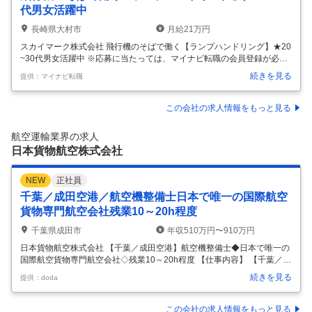
代男女活躍中
長崎県大村市
月給21万円
スカイマーク株式会社 飛行機のそばで働く【ランプハンドリング】★20
~30代男女活躍中 ※応募に当たっては、マイナビ転職の会員登録が必須
となっております。 詳細な応募方法は下記【応募方法】をご確認くださ
続きを見る
提供：マイナビ転職
いませ。 【仕事内容】 【地上から安全なフライトを支える仕事です！】
航空機の誘導・けん引、手荷物の運搬など幅広い業務に携わることがで
きます！スカイマークのランプハンドリング職は、地上から安全なフラ
この会社の求人情報をもっと見る
イトを支えるプロフェッショナルです。 ★航空機の誘導・けん引： マー
シャリングやプッシュバック ★PBB（動く連絡橋）の操作 ★手荷物の航
航空運輸業界の求人
空機への運搬・搭載 航空機のそばで、チームで連携し安全・定時運航
…
日本貨物航空株式会社
NEW
正社員
千葉／成田空港／航空機整備士日本で唯一の国際航空
貨物専門航空会社残業10～20h程度
千葉県成田市
年収510万円〜910万円
日本貨物航空株式会社 【千葉／成田空港】航空機整備士◆日本で唯一の
国際航空貨物専門航空会社◇残業10～20h程度 【仕事内容】 【千葉／成
田空港】航空機整備士◆日本で唯一の国際航空貨物専門航空会社◇残業
続きを見る
提供：doda
10～20h程度 【具体的な仕事内容】 【日本で唯一の貨物専門航空会社／
平均残業10～20h程度／研修体制充実／住宅手当・家族手当・退職金制
度有】 ■業務内容： 日本で唯一の貨物専門航空会社である当社にて、航
この会社の求人情報をもっと見る