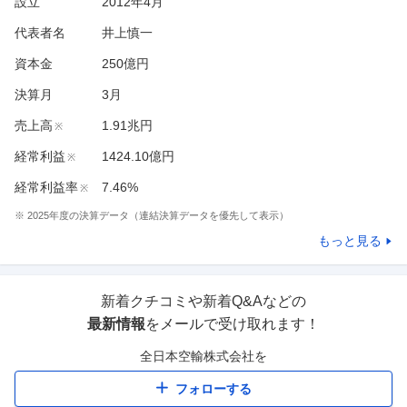
設立
2012年4月
代表者名
井上慎一
資本金
250億円
決算月
3
月
売上高
1.91兆円
※
経常利益
1424.10億円
※
経常利益率
7.46%
※
※
2025
年度の決算データ（連結決算データを優先して表示）
もっと見る
新着クチコミや新着Q&Aなどの
最新情報
をメールで受け取れます！
全日本空輸株式会社
を
フォローする