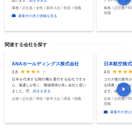
思います
…続きを見る
アドバイス
…続き
事務
正社員
女性
新卒入社
部長
現職
事務
正社員
5
現職
募集中の求人情報を見る
関連する会社を探す
ANAホールディングス株式会社
日本航空株式
3.8
4.0
日本を代表する飛行機を運行する会社ですか
コロナ後の賞与カ
ら、風通しが良く、職場環境が良い会社と思い
る待遇・給与がよ
ました。空
…続きを見る
ます。福
…続きを
企画
正社員
男性
新卒入社
課長
現職
企画
正社員
3
現職
募集中の求人