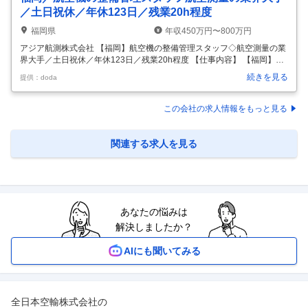
／土日祝休／年休123日／残業20h程度
福岡県
年収450万円〜800万円
アジア航測株式会社 【福岡】航空機の整備管理スタッフ◇航空測量の業
界大手／土日祝休／年休123日／残業20h程度 【仕事内容】 【福岡】航
空機の整備管理スタッフ◇航空測量の業界大手／土日祝休／年休123日
続きを見る
提供：doda
／残業20h程度 【具体的な仕事内容】 ～『空間情報コンサルタント』と
し【国土保全】や【社会インフラ】を守る公共性の高い事業業界随一の
技術を持つ大手建設コンサルタント／超充実の福利厚生で平均勤続年数
この会社の求人情報をもっと見る
15年◎～ ■業務内容： 航空機やドローン等を用いた航空測量データを基
に、防災や国土強靭化や社会インフラの整備・管理などのコンサルティ
ング業務を行う当社において、航空機の整備管理業務をご担当いただき
関連する求人を見る
…
あなたの悩みは
解決しましたか？
AIにも聞いてみる
全日本空輸株式会社
の