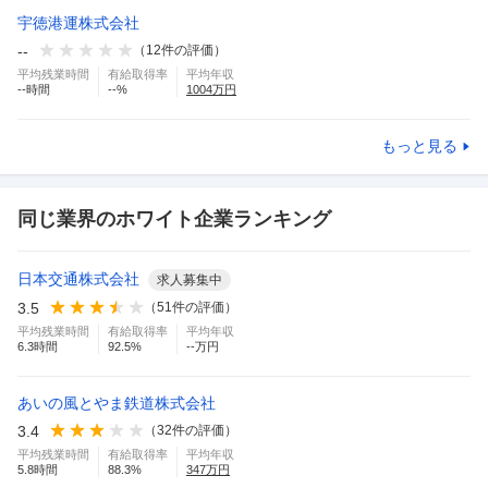
宇徳港運株式会社
--
（
12
件の評価）
平均残業時間
有給取得率
平均年収
--
時間
--
%
1004
万円
もっと見る
同じ業界のホワイト企業ランキング
日本交通株式会社
求人募集中
3.5
（
51
件の評価）
平均残業時間
有給取得率
平均年収
6.3
時間
92.5
%
--万円
あいの風とやま鉄道株式会社
3.4
（
32
件の評価）
平均残業時間
有給取得率
平均年収
5.8
時間
88.3
%
347
万円