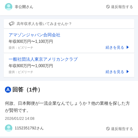
・日本年金機構
非公開さん
違反報告する
・国立病院機構
・公務員（例えば東京都庁は事務行政職だけで年1000名以上採
用）
高年収求人を覗いてみませんか？
...公務員以外は「大量採用大量離職」ですかね？時代は公務員？
アマゾンジャパン合同会社
(都庁なら平均年収700万超えで大手一流企業下位クラスの年収は
年収800万円〜1,100万円
ありますし)
続きを見る
提供：ビズリーチ
大手一流企業といっても、やはりメーカーの事務系は勤続年数高
一般社団法人東京アメリカンクラブ
く採用枠も少なくかなり難易度高いですね？
年収800万円〜1,000万円
続きを見る
提供：ビズリーチ
回答（
1
件）
何故、日本郵便が一流企業なんでしょうか？他の業種を探した方
が賢明です。
2026/01/22 14:08
1152351792さん
違反報告する