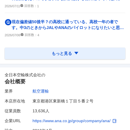
チェックされますか？ 日
回答数：
2026/07/11
1
現在偏差値50後半？の高校に通っている、高校一年の者で
す。中3のときからJALやANAのパイロットになりたいと思っ
ています。 今からで...
回答数：
2026/07/06
4
もっと見る
全日本空輸株式会社
の
会社概要
業界
航空運輸
本店所在地
東京都港区東新橋１丁目５番２号
従業員数
13,636人
企業URL
https://www.ana.co.jp/group/company/ana/