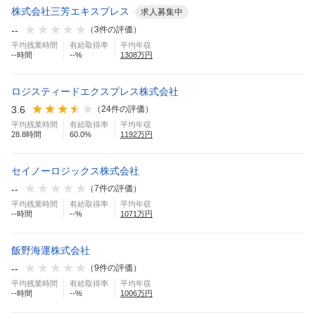
株式会社三芳エキスプレス
求人募集中
--
（
3
件の評価）
平均残業時間
有給取得率
平均年収
--
時間
--
%
1308
万円
ロジスティードエクスプレス株式会社
3.6
（
24
件の評価）
平均残業時間
有給取得率
平均年収
28.8
時間
60.0
%
1192
万円
セイノーロジックス株式会社
--
（
7
件の評価）
平均残業時間
有給取得率
平均年収
--
時間
--
%
1071
万円
飯野海運株式会社
--
（
9
件の評価）
平均残業時間
有給取得率
平均年収
--
時間
--
%
1006
万円