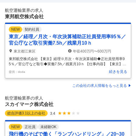
航空運輸業界の求人
東邦航空株式会社
NEW
契約社員
東京／経理／月次・年次決算補助正社員登用率95％／
官公庁など取引実働7.5h／残業月10ｈ
東京都江東区
年収400万円〜600万円
東邦航空株式会社 【東京】経理※月次・年次決算補助◆正社員登用率9
5％／官公庁など取引◆実働7.5h／残業月10ｈ 【仕事内容】 【東京】経
理※月次・年次決算補助◆正社員登用率95％／官公庁など取引◆実働7.5
続きを見る
提供：doda
h／残業月10ｈ 【具体的な仕事内容】 ～幅広い業務でスキルアップ／創
業60年以上の安定企業／住宅手当や家族手当あり／土日祝休／就業環境
◎～ ■業務概要： 東京愛らんどシャトルの運営やドクターヘリ事業、ド
この会社の求人情報をもっと見る
ラマの空撮など複数事業を展開する同社にて経理担当としてご活躍いた
だける方を募集致します。 ■業務内容： 経理担当として下記の業務をお
航空運輸業界の求人
任せ致します。 主に部長代理のサポート業務が中心となり
…
スカイマーク株式会社
総合評価
3.1
以上の会社
3.4
NEW
正社員
未経験OK
飛行機のそばで働く「ランプハンドリング」／20~30