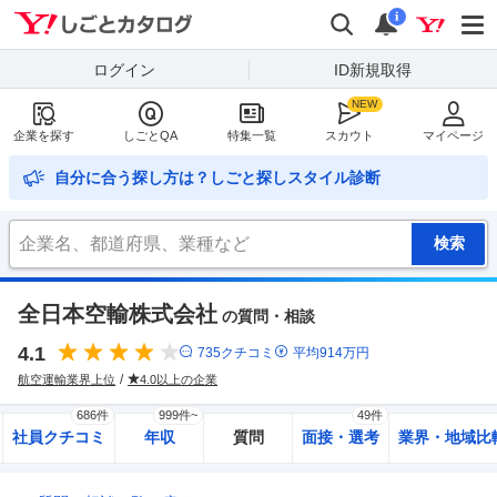
Yahoo!しごとカタログ
検索
通知
i
ログイン
ID新規取得
企業を探す
しごとQA
特集一覧
スカウト
マイページ
自分に合う探し方は？しごと探しスタイル診断
全日本空輸株式会社
の質問・相談
4.1
735
クチコミ
平均
914
万円
航空運輸業界上位
4.0以上の企業
686件
999件~
49件
社員クチコミ
年収
質問
面接・選考
業界・地域比