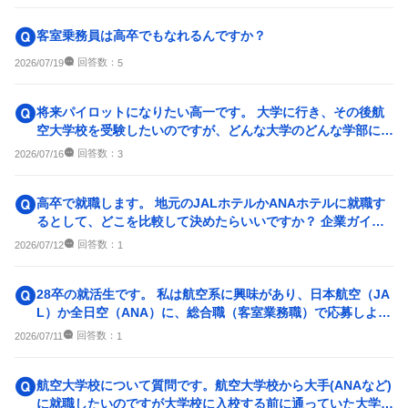
客室乗務員は高卒でもなれるんですか？
回答数：
2026/07/19
5
将来パイロットになりたい高一です。 大学に行き、その後航
空大学校を受験したいのですが、どんな大学のどんな学部に行
けば良いのでしょうか。...
回答数：
2026/07/16
3
高卒で就職します。 地元のJALホテルかANAホテルに就職す
るとして、どこを比較して決めたらいいですか？ 企業ガイダ
ンスに行った時、他...
回答数：
2026/07/12
1
28卒の就活生です。 私は航空系に興味があり、日本航空（JA
L）か全日空（ANA）に、総合職（客室業務職）で応募しよう
と考えています。 そこ
回答数：
2026/07/11
1
航空大学校について質問です。航空大学校から大手(ANAなど)
に就職したいのですが大学校に入校する前に通っていた大学も