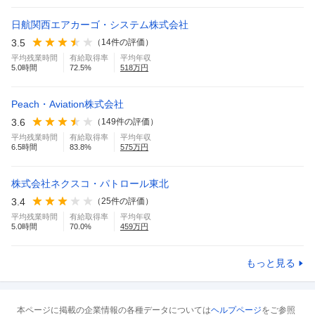
日航関西エアカーゴ・システム株式会社
3.5
（
14
件の評価）
平均残業時間
有給取得率
平均年収
5.0
時間
72.5
%
518
万円
Peach・Aviation株式会社
3.6
（
149
件の評価）
平均残業時間
有給取得率
平均年収
6.5
時間
83.8
%
575
万円
株式会社ネクスコ・パトロール東北
3.4
（
25
件の評価）
平均残業時間
有給取得率
平均年収
5.0
時間
70.0
%
459
万円
もっと見る
本ページに掲載の企業情報の各種データについては
ヘルプページ
をご参照