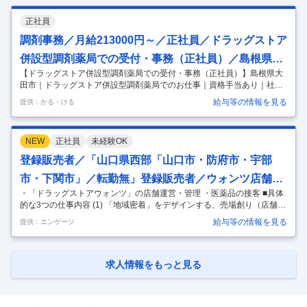
正社員
調剤事務／月給213000円～／正社員／ドラッグストア
併設型調剤薬局での受付・事務（正社員）／島根県大
【ドラッグストア併設型調剤薬局での受付・事務（正社員）】島根県大
田市／ドラッグストア併設型調剤薬局でのお仕事／資
田市｜ドラッグストア併設型調剤薬局でのお仕事｜資格手当あり｜社員
格手当あり／社員割引制度あり
割引制度あり ■ アピール 「お客様の生活に豊かさと余裕を提供する」
給与等の情報を見る
提供：かる・ける
中国地方を中心に多数のドラッグストア・調剤薬局を展開中！ 「ウェル
ネス薬局大田中央店」では、正社員の調剤薬局での受付・事務を募集し
ています。 ■運営法人について 「ツルハグループドラッグ＆ファーマシ
NEW
正社員
未経験OK
ー西日本」は、中国地方で業界最大規模を誇るドラッグストア企業で
す。 調剤薬局の併設や物販、訪問介護などを通じて、地域の皆様の暮ら
登録販売者／「山口県西部「山口市・防府市・宇部
しを支えるメディカルパートナーとして事業を展開。人・商品・店舗環
市・下関市」／転勤無」登録販売者／ウォンツ店舗／
境のすべ
…
・「ドラッグストアウォンツ」の店舗運営・管理 ・医薬品の接客 ■具体
年休119日～
的な3つの仕事内容 (1) 「地域密着」をデザインする、売場創り（店舗管
理） 本部の指示通りに商品を並べるだけではありません。店舗がある地
給与等の情報を見る
提供：エンゲージ
域の特性（「ファミリー層が多い」「高齢者が多い」など）に合わせ
て、独自の売場を創り上げます。 (2) パート・アルバイトスタッフの人
材教育や労務管理 日中や夕方のシフトを支えてくれる主婦（夫）さんや
学生さんのスタッフが気持ちよく、主体的に働ける環境を作ることに努
求人情報をもっと見る
めます。 (3) 「街の身近な相談相手」になるための、商品・専門知識の
習得 医薬品、健康食品、化粧品、日用品まで、扱う商品は多岐にわ
…