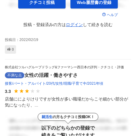
クチコミ投稿
Web履歴書の
登録
ヘルプ
投稿・登録済みの方は
ログイン
して
続きを読む
投稿日：
2022/02/19
0
株式会社ツルハグループドラッグ&ファーマシー西日本の評判・クチコミ・評価
女性の活躍・働きやすさ
不満な点
接客
パート・アルバイト
20代
女性
現職
子育て中
2021年頃
3.3
店舗にによりけりですが女性が多い職場だからこそ細かい部分が
気になったり、...
就活生
の方もクチコミ投稿OK！
以下のどちらかの登録で
続きをご覧いただけます