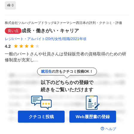
0
株式会社ツルハグループドラッグ&ファーマシー西日本の評判・クチコミ・評価
成長・働きがい・キャリア
良い点
レジ
パート・アルバイト
20代
女性
現職
2021年頃
4.2
一般のパートさんや社員さんは登録販売者の資格取得のための研
修制度が充実し...
就活生
の方もクチコミ投稿OK！
以下のどちらかの登録で
続きをご覧いただけます
クチコミ投稿
Web履歴書の
登録
ヘルプ