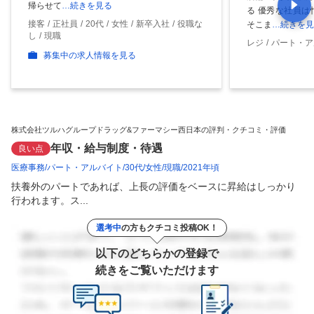
帰らせて
…続きを見る
る 優秀な社員は
接客
正社員
20代
女性
新卒入社
役職な
そこま
…続きを見
し
現職
レジ
パート・ア
募集中の求人情報を見る
株式会社ツルハグループドラッグ&ファーマシー西日本の評判・クチコミ・評価
年収・給与制度・待遇
良い点
医療事務
パート・アルバイト
30代
女性
現職
2021年頃
扶養外のパートであれば、上長の評価をベースに昇給はしっかり
行われます。ス...
選考中
の方もクチコミ投稿OK！
以下のどちらかの登録で
続きをご覧いただけます