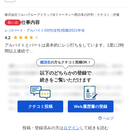
株式会社ツルハグループドラッグ&ファーマシー西日本の評判・クチコミ・評価
仕事内容
良い点
レジ
パート・アルバイト
20代
女性
現職
2021年頃
4.2
アルバイトとパートは基本的にレジ打ちをしています。1度に2時
間以上連続で...
就活生
の方もクチコミ投稿OK！
以下のどちらかの登録で
続きをご覧いただけます
クチコミ投稿
Web履歴書の
登録
ヘルプ
投稿・登録済みの方は
ログイン
して
続きを読む