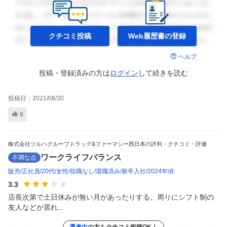
クチコミ投稿
Web履歴書の
登録
ヘルプ
投稿・登録済みの方は
ログイン
して
続きを読む
投稿日：
2021/08/30
0
株式会社ツルハグループドラッグ&ファーマシー西日本の評判・クチコミ・評価
ワークライフバランス
不満な点
販売
正社員
20代
女性
役職なし
退職済み
新卒入社
2024年頃
3.3
店長次第で土日休みが無い月があったりする。周りにシフト制の
友人などが居れ...
選考中
の方もクチコミ投稿OK！