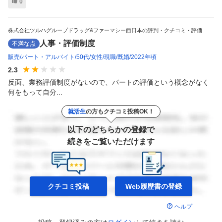
0
株式会社ツルハグループドラッグ&ファーマシー西日本の評判・クチコミ・評価
人事・評価制度
不満な点
販売
パート・アルバイト
50代
女性
現職
既婚
2022年頃
2.3
反面、業務評価制度がないので、パートの評価という概念がなく
何をもって自分...
就活生
の方もクチコミ投稿OK！
以下のどちらかの登録で
続きをご覧いただけます
クチコミ投稿
Web履歴書の
登録
ヘルプ