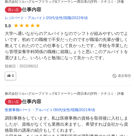
株式会社ツルハグループドラッグ&ファーマシー西日本の評判・クチコミ・評価
仕事内容
良い点
レジ
パート・アルバイト
20代
女性
現職
2022年頃
5.0
大学へ通いながらのアルバイトなのでシフトが組みやすいのでよ
いです。初めての職種で不安だったのですが職場の先輩が優しく
教えてくれたのでこの仕事をして良かったです。学校を卒業した
ら管理栄養学科関係の職種に就職しょうと思いこのアルバイトを
選びました。いろいろと勉強になって良かったです。
投稿日：
2022/06/12
0
違反報告
株式会社ツルハグループドラッグ&ファーマシー西日本の評判・クチコミ・評価
仕事内容
良い点
医療事務
パート・アルバイト
30代
女性
現職
2021年頃
調剤事務をしています。私は医療事務の資格を取得後に入社しま
したが、資格がなくても業務出来ますし、希望すれば会社から資
格取得の講座の紹介もしてくれます。
