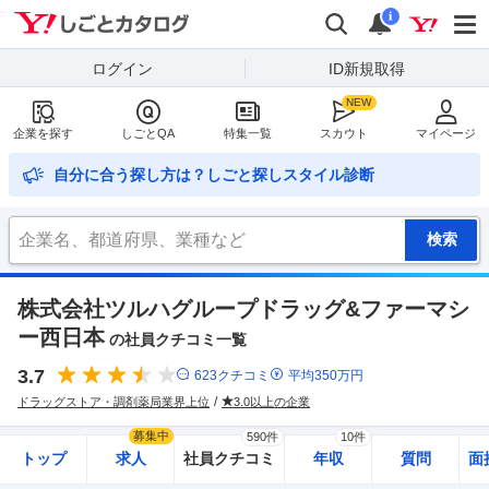
Yahoo!しごとカタログ
検索
通知
i
ログイン
ID新規取得
企業を探す
しごとQA
特集一覧
スカウト
マイページ
自分に合う探し方は？しごと探しスタイル診断
株式会社ツルハグループドラッグ&ファーマシ
ー西日本
の社員クチコミ一覧
3.7
623
クチコミ
平均
350
万円
ドラッグストア・調剤薬局業界上位
3.0以上の企業
募集中
590件
10件
トップ
求人
社員クチコミ
年収
質問
面