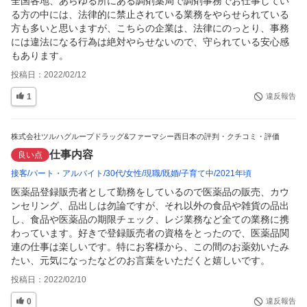
全国各地、あらゆる所にある調剤薬局で調剤事務でお仕事してい
る方の中には、法律的に禁止されている業務をやらせられている
方も多いと思いますが、こちらの企業は、法律にのっとり、事務
には違法になる行為は絶対やらせないので、守られている安心感
もあります。
投稿日：
2022/02/12
1
違反報告
株式会社ツルハグループドラッグ&ファーマシー西日本の評判・クチコミ・評価
仕事内容
良い点
接客
パート・アルバイト
30代
女性
現職
既婚
子育て中
2021年頃
医薬品登録販売者として勤務をしているので医薬品の販売、カウ
ンセリング、品出しは勿論ですが、それ以外の食品や雑貨の品出
し、食品や医薬品の期限チェック、レジ業務など全ての業務に携
わっています。好きで登録販売者の資格をとったので、医薬品関
連の仕事は楽しいです。特にお客様から、この間のお薬効いたみ
たい、元気になったなどのお言葉をいただくと嬉しいです。
投稿日：
2022/02/10
0
違反報告