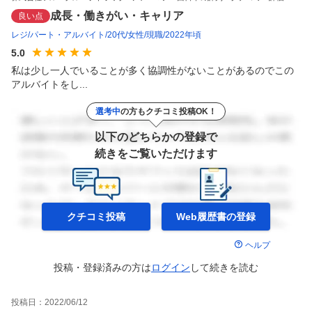
成長・働きがい・キャリア
良い点
レジ
パート・アルバイト
20代
女性
現職
2022年頃
5.0
私は少し一人でいることが多く協調性がないことがあるのでこの
アルバイトをし...
選考中
の方もクチコミ投稿OK！
以下のどちらかの登録で
続きをご覧いただけます
クチコミ投稿
Web履歴書の
登録
ヘルプ
投稿・登録済みの方は
ログイン
して
続きを読む
投稿日：
2022/06/12