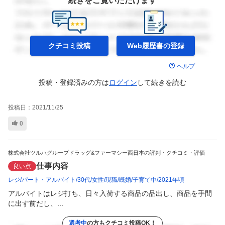
続きをご覧いただけます
クチコミ投稿
Web履歴書の
登録
ヘルプ
投稿・登録済みの方は
ログイン
して
続きを読む
投稿日：
2021/11/25
0
株式会社ツルハグループドラッグ&ファーマシー西日本の評判・クチコミ・評価
仕事内容
良い点
レジ
パート・アルバイト
30代
女性
現職
既婚
子育て中
2021年頃
アルバイトはレジ打ち、日々入荷する商品の品出し、商品を手間
に出す前だし、...
選考中
の方もクチコミ投稿OK！