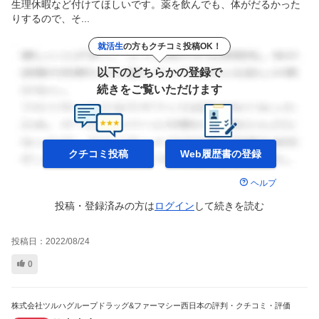
生理休暇など付けてほしいです。薬を飲んでも、体がだるかった
りするので、そ...
就活生
の方もクチコミ投稿OK！
以下のどちらかの登録で
続きをご覧いただけます
クチコミ投稿
Web履歴書の
登録
ヘルプ
投稿・登録済みの方は
ログイン
して
続きを読む
投稿日：
2022/08/24
0
株式会社ツルハグループドラッグ&ファーマシー西日本の評判・クチコミ・評価