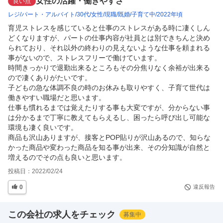
女性の活躍・働きやすさ
良い点
レジ
パート・アルバイト
30代
女性
現職
既婚
子育て中
2022年頃
育児ストレスを感じていると仕事のストレスがある時に凄くしん
どくなりますが、パートの仕事内容が社員とは別できちんと決め
られており、それ以外の終わりの見えないような仕事を頼まれる
事がないので、ストレスフリーで働けています。

時間きっかりで退勤出来るところもその分焦りなく余裕が出来る
ので凄くありがたいです。

子どもの急な体調不良の時のお休みも取りやすく、子育て世代は
働きやすい職場だと思います。

仕事も慣れるまでは覚えたりする事も大変ですが、分からない事
は分かるまで丁寧に教えてもらえるし、困ったら呼び出し可能な
環境も凄く良いです。

商品も沢山ありますが、接客とPOP貼りが沢山あるので、知らな
かった商品や変わった商品を知る事が出来、その分知識が自然と
増えるのでその点も良いと思います。
投稿日：
2022/02/24
0
違反報告
この会社の求人をチェック
募集中