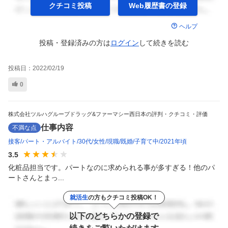
クチコミ投稿
Web履歴書の
登録
ヘルプ
投稿・登録済みの方は
ログイン
して
続きを読む
投稿日：
2022/02/19
0
株式会社ツルハグループドラッグ&ファーマシー西日本の評判・クチコミ・評価
仕事内容
不満な点
接客
パート・アルバイト
30代
女性
現職
既婚
子育て中
2021年頃
3.5
化粧品担当です。パートなのに求められる事が多すぎる！他のパ
ートさんとまっ...
就活生
の方もクチコミ投稿OK！
以下のどちらかの登録で