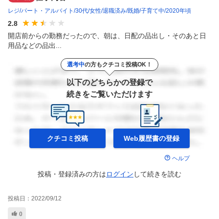
レジ
パート・アルバイト
30代
女性
退職済み
既婚
子育て中
2020年頃
2.8
開店前からの勤務だったので、朝は、日配の品出し・そのあと日
用品などの品出...
選考中
の方もクチコミ投稿OK！
以下のどちらかの登録で
続きをご覧いただけます
クチコミ投稿
Web履歴書の
登録
ヘルプ
投稿・登録済みの方は
ログイン
して
続きを読む
投稿日：
2022/09/12
0