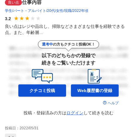
仕事内容
良い点
学生
パート・アルバイト
20代
女性
現職
2022年頃
3.2
良い点はレジや品出し、掃除などさまざまな仕事を経験できる
点。また、年齢層...
選考中
の方もクチコミ投稿OK！
以下のどちらかの登録で
続きをご覧いただけます
クチコミ投稿
Web履歴書の
登録
ヘルプ
投稿・登録済みの方は
ログイン
して
続きを読む
投稿日：
2022/05/31