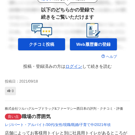
以下のどちらかの登録で
続きをご覧いただけます
クチコミ投稿
Web履歴書の
登録
ヘルプ
投稿・登録済みの方は
ログイン
して
続きを読む
投稿日：
2021/09/18
0
株式会社ツルハグループドラッグ&ファーマシー西日本の評判・クチコミ・評価
職場の雰囲気
良い点
レジ
パート・アルバイト
30代
女性
現職
既婚
子育て中
2021年頃
店舗によってお客様用トイレと別に社員用トイレがあるところが