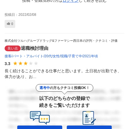
投稿・登録済みの方は
ログイン
して
続きを読む
投稿日：
2022/02/08
0
株式会社ツルハグループドラッグ&ファーマシー西日本の評判・クチコミ・評価
退職検討理由
良い点
接客
パート・アルバイト
20代
女性
現職
子育て中
2021年頃
3.3
長く続けることができる仕事だと思います。土日祝が出勤でき、
体力があり、お...
選考中
の方もクチコミ投稿OK！
以下のどちらかの登録で
続きをご覧いただけます