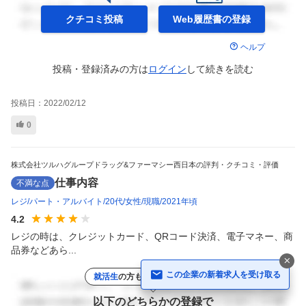
クチコミ投稿
Web履歴書の
登録
ヘルプ
投稿・登録済みの方は
ログイン
して
続きを読む
投稿日：
2022/02/12
0
株式会社ツルハグループドラッグ&ファーマシー西日本の評判・クチコミ・評価
仕事内容
不満な点
レジ
パート・アルバイト
20代
女性
現職
2021年頃
4.2
レジの時は、クレジットカード、QRコード決済、電子マネー、商
品券などあら...
この企業の新着求人を受け取る
就活生
の方もクチコミ投稿OK！
以下のどちらかの登録で