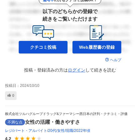
以下のどちらかの登録で
続きをご覧いただけます
クチコミ投稿
Web履歴書の
登録
ヘルプ
投稿・登録済みの方は
ログイン
して
続きを読む
投稿日：
2024/10/10
0
株式会社ツルハグループドラッグ&ファーマシー西日本の評判・クチコミ・評価
女性の活躍・働きやすさ
不満な点
レジ
パート・アルバイト
20代
女性
現職
2022年頃
4.2