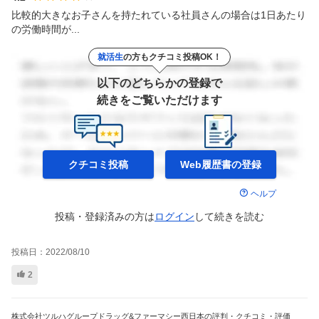
比較的大きなお子さんを持たれている社員さんの場合は1日あたり
の労働時間が...
就活生
の方もクチコミ投稿OK！
以下のどちらかの登録で
続きをご覧いただけます
クチコミ投稿
Web履歴書の
登録
ヘルプ
投稿・登録済みの方は
ログイン
して
続きを読む
投稿日：
2022/08/10
2
株式会社ツルハグループドラッグ&ファーマシー西日本の評判・クチコミ・評価