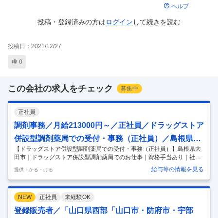
ヘルプ
投稿・登録済みの方は
ログイン
して
続きを読む
投稿日：
2021/12/27
0
この会社の求人をチェック
募集中
正社員
調剤事務／月給213000円～／正社員／ドラッグストア
併設型調剤薬局での受付・事務（正社員）／島根県大
【ドラッグストア併設型調剤薬局での受付・事務（正社員）】島根県大
田市／ドラッグストア併設型調剤薬局でのお仕事／資
田市｜ドラッグストア併設型調剤薬局でのお仕事｜資格手当あり｜社員
格手当あり／社員割引制度あり
割引制度あり ■ アピール 「お客様の生活に豊かさと余裕を提供する」
給与等の情報を見る
提供：かる・ける
中国地方を中心に多数のドラッグストア・調剤薬局を展開中！ 「ウェル
ネス薬局大田中央店」では、正社員の調剤薬局での受付・事務を募集し
ています。 ■運営法人について 「ツルハグループドラッグ＆ファーマシ
NEW
正社員
未経験OK
ー西日本」は、中国地方で業界最大規模を誇るドラッグストア企業で
す。 調剤薬局の併設や物販、訪問介護などを通じて、地域の皆様の暮ら
登録販売者／「山口県西部「山口市・防府市・宇部
しを支えるメディカルパートナーとして事業を展開。人・商品・店舗環