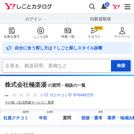
Yahoo!しごとカタログ
検索
通知
i
ログイン
ID新規取得
企業を探す
しごとQA
特集一覧
スカウト
マイページ
自分に合う探し方は？しごと探しスタイル診断
株式会社極楽湯
の質問・相談の一覧
--
72
クチコミ
平均
489
万円
その他（生活関連サービス）業界
68件
14件
4件
社員クチコミ
年収
質問
面接・選考
業界・地域比