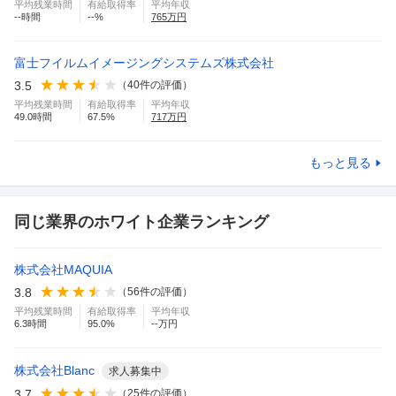
平均残業時間
有給取得率
平均年収
--
時間
--
%
765
万円
富士フイルムイメージングシステムズ株式会社
3.5
（
40
件の評価）
平均残業時間
有給取得率
平均年収
49.0
時間
67.5
%
717
万円
もっと見る
同じ業界のホワイト企業ランキング
株式会社MAQUIA
3.8
（
56
件の評価）
平均残業時間
有給取得率
平均年収
6.3
時間
95.0
%
--万円
株式会社Blanc
求人募集中
3.7
（
25
件の評価）