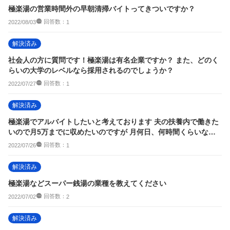
極楽湯の営業時間外の早朝清掃バイトってきついですか？
回答数：
2022/08/03
1
解決済み
社会人の方に質問です！極楽湯は有名企業ですか？ また、どのく
らいの大学のレベルなら採用されるのでしょうか？
回答数：
2022/07/27
1
解決済み
極楽湯でアルバイトしたいと考えております 夫の扶養内で働きた
いので月5万までに収めたいのですが 月何日、何時間くらいなら
月5万に収めら...
回答数：
2022/07/26
1
解決済み
極楽湯などスーパー銭湯の業種を教えてください
回答数：
2022/07/02
2
解決済み