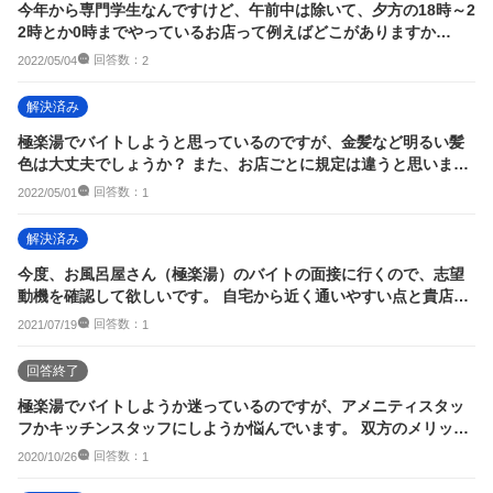
今年から専門学生なんですけど、午前中は除いて、夕方の18時～2
2時とか0時までやっているお店って例えばどこがありますか
ね？？ コンビニ...
回答数：
2022/05/04
2
解決済み
極楽湯でバイトしようと思っているのですが、金髪など明るい髪
色は大丈夫でしょうか？ また、お店ごとに規定は違うと思います
が、極楽湯に行っ...
回答数：
2022/05/01
1
解決済み
今度、お風呂屋さん（極楽湯）のバイトの面接に行くので、志望
動機を確認して欲しいです。 自宅から近く通いやすい点と貴店は
夜遅くまで営業し...
回答数：
2021/07/19
1
回答終了
極楽湯でバイトしようか迷っているのですが、アメニティスタッ
フかキッチンスタッフにしようか悩んでいます。 双方のメリット
デメリット、おす...
回答数：
2020/10/26
1