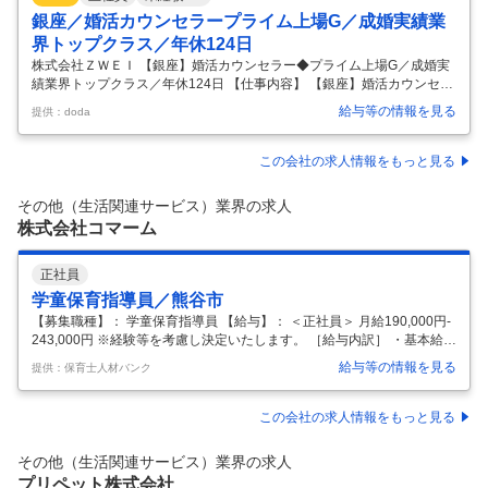
銀座／婚活カウンセラープライム上場G／成婚実績業
界トップクラス／年休124日
株式会社ＺＷＥＩ 【銀座】婚活カウンセラー◆プライム上場G／成婚実
績業界トップクラス／年休124日 【仕事内容】 【銀座】婚活カウンセラ
ー◆プライム上場G／成婚実績業界トップクラス／年休124日 【具体的
給与等の情報を見る
提供：doda
な仕事内容】 【人生の転機を支える“寄り添い型”の婚活コンサルティン
グ／年休124日／転勤なしで長く働ける環境◎】 ■株式会社ＺＷＥＩと
は 全国54店舗・会員数11.2万名・成婚実績業界トップクラスを誇る結婚
この会社の求人情報をもっと見る
相談所となります。 単なる婚活サービス提供ではなく、一人ひとりのお
客様に最適な婚活プランを提案し、成婚というゴール達成まで伴走する
その他（生活関連サービス）業界の求人
コンサルティング型のサービスを展開しています。 ■業務内容
…
株式会社コマーム
正社員
学童保育指導員／熊谷市
【募集職種】： 学童保育指導員 【給与】： ＜正社員＞ 月給190,000円‐
243,000円 ※経験等を考慮し決定いたします。 ［給与内訳］ ・基本給19
0,000円-230,000円 ・資格手当0円‐2,000円（幼・小・中・高教員免許、
給与等の情報を見る
提供：保育士人材バンク
保育士等） ［その他手当］ ※該当者には上記月給に加算して支給 ・子
ども手当0円-11,000円（扶養の場合：1人目5,000円、2人目・3人目3,00
0円） ・通勤手当…実費支給（上限月額30,000円） ［その他制度］ ・昇
この会社の求人情報をもっと見る
給…年1回 【業務内容】：保育業務全般
…
その他（生活関連サービス）業界の求人
プリペット株式会社