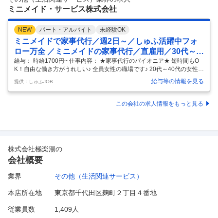
理職に昇格後は転勤が発生する可能性がございます。 個人宅向けの営業
ミニメイド・サービス株式会社
チ
…
NEW
パート・アルバイト
未経験OK
ミニメイドで家事代行／週2日～／しゅふ活躍中フォ
ロー万全 ／ミニメイドの家事代行／直雇用／30代～5
0代活躍中 未経験歓迎曜日固定でお仕事！仕事と家庭
給与： 時給1700円~ 仕事内容： ★家事代行のパイオニア★ 短時間もO
K！自由な働き方がうれしい♪ 全員女性の職場です♪ 20代～40代の女性活
の両立短時間～OK
用中！ 富裕層のお客様が中心の《ミニメイド・サービス》 お客様とのコ
給与等の情報を見る
提供：しゅふJOB
ミュニケーションも大切なお仕事です◎ 【仕事詳細】 ・掃除 ・洗濯 ・
洗い物 ・買い物 など… 掃除はもちろん、洗濯やアイロンがけ 料理、買
い出しの代行など 日常的な家事全般に幅広く対応しています。 あなたの
この会社の求人情報をもっと見る
得意を活かして働くことが可能ですので 掃除のみ、料理のみでもOKで
す◎ 《環境や健康に配慮した専用の道具》 独自の掃除道具を持参して作
業します。 使用するクロスは使いまわしせ
…
株式会社極楽湯
の
会社概要
業界
その他（生活関連サービス）
本店所在地
東京都千代田区麹町２丁目４番地
従業員数
1,409人