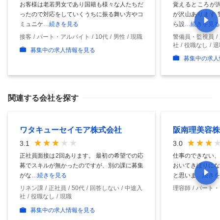
お客様は老若男女であり国籍も様々な人たちだ
覚えるところが沢
ったので対応をしていくうちに振る舞い方やコ
が沢山あります 
ミュニケ
…続きを見る
ら設
…続きを見る
接客
パート・アルバイト
10代
男性
現職
警備員・監視員
社
役職なし
退
募集中の求人情報を見る
募集中の求人
関連する会社を探す
ワタキューセイモア株式会社
阪南理美容株
3.1
3.0
正社員面接は2回あります。 最初の希望での応
仕事のできない、
募でスキルが無かったのですが、別の課に募集
おいてきぼりにな
がな
…続きを見る
と思いま
…続きを
リネン課
正社員
50代
回答しない
中途入
理容師
パート・
社
役職なし
現職
募集中の求人情報を見る