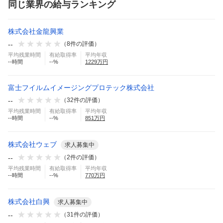
同じ業界の給与ランキング
株式会社金龍興業
--
（
8
件の評価）
平均残業時間
有給取得率
平均年収
--
時間
--
%
1229
万円
富士フイルムイメージングプロテック株式会社
--
（
32
件の評価）
平均残業時間
有給取得率
平均年収
--
時間
--
%
851
万円
株式会社ウェブ
求人募集中
--
（
2
件の評価）
平均残業時間
有給取得率
平均年収
--
時間
--
%
770
万円
株式会社白興
求人募集中
--
（
31
件の評価）