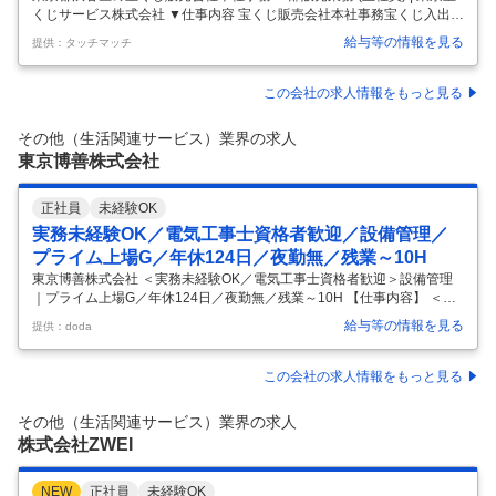
くじサービス株式会社 ▼仕事内容 宝くじ販売会社本社事務宝くじ入出庫
管理 ・宝くじ券の仕分け ・当せん券管理 ・備品管理人事管理 ・出退勤
給与等の情報を見る
提供：タッチマッチ
管理 ・経理事務宝くじ売場からの問い合わせ応対その他電話、来客応対
他最初は宝くじ売場の販売業務（３ヶ月程度）を経験頂き、現場を覚え
た後本社業務を覚えて頂きます。 ジャンボくじ発売中等売場が忙しい時
この会社の求人情報をもっと見る
はお手伝いすることもあります。 簿記の知識があれば歓迎します。 変更
範囲：変更なし (東京都渋谷区) ▼職種 宝くじ販売会社本社事務 一部販
その他（生活関連サービス）業界の求人
売業務(正社員) ▼雇用形態 正社員 ▼給与 月給2
…
東京博善株式会社
正社員
未経験OK
実務未経験OK／電気工事士資格者歓迎／設備管理／
プライム上場G／年休124日／夜勤無／残業～10H
東京博善株式会社 ＜実務未経験OK／電気工事士資格者歓迎＞設備管理
｜プライム上場G／年休124日／夜勤無／残業～10H 【仕事内容】 ＜実
務未経験OK／電気工事士資格者歓迎＞設備管理｜プライム上場G／年休
給与等の情報を見る
提供：doda
124日／夜勤無／残業～10H 【具体的な仕事内容】 【東証プライム上場
G／100年以上の斎場運営で安定経営／特許も保有／土日祝休み／特定の
自社施設への常駐となるため転勤可能性なく安心／定時8:45‐17:00勤務
この会社の求人情報をもっと見る
(シフト対応なし)】 ■業務内容 〇火葬炉設備および一般設備（電気・空
調・衛生）の維持管理、保守・保全業務。 〇日常の点検業務や年度工事
その他（生活関連サービス）業界の求人
（施設課）の計画や実施対応。 〇大規模修繕工事
…
株式会社ZWEI
NEW
正社員
未経験OK