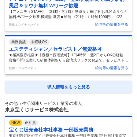
風呂＆サウナ無料 Wワーク歓迎
【アメニティSTAFF】 《21時～翌2時》効率良く稼げる!お風呂＆サウナ
無料♪Wワーク歓迎 極楽湯 津店 ■ 給与 《21時～》時給1090円～《22時
～》時給1362円～ ＋交通費支給 ■ シフト 週2日以上 、1日4時間以上 ■
給与等の情報を見る
提供：マイナビバイト
アクセス 近鉄名古屋線白塚駅 ■ 時間帯 夜、夜勤、残業月10時間以下 ■
勤務地 津市 ＼未経験でも大丈夫 ●かんたんな掃除やタオル交換 ●巡回、
清掃 など 仕事終わり、 無料でサウナ・お風呂に入れます！ 【色々な方
業務委託
未経験OK
が活躍中】 Wワーク・フリーター・学生の方などが活躍しています◎
【続けやすさピカイチ】 モップやほうきなどを使うので、 難しくありま
エステティシャン／セラピスト／無資格可
せん！ ＼シ
…
★極楽湯彦根店★【彦根市西沼波町】1日4時間・週2日からOK◎経験・
資格不問♪充実した研修体制あり☆台湾式リラクのお店で、セラピストと
して本場の技術を身につけませんか？ 募集職種: エステティシャン/セラ
給与等の情報を見る
提供：ジョブメドレー
ピスト 仕事内容: 【天然温泉 極楽湯彦根店 温浴施設内での台湾式のリラ
クゼーションセラピスト】 ★2025年6月リニューアルオープン！★ ま
ず、当社滋和堂スタイルのセラピストとして一から技術を習得してから
実務でお仕事します 台湾式の足つぼ、ボディケア、各種オイルコースの
求人情報をもっと見る
施術セラピスト 頑張った分だけ収入がUP！する「やりがい」を持った
仕事をこれからしていきたい方！! 是非一緒に働きませんか！
…
その他（生活関連サービス）業界の求人
東京宝くじサービス株式会社
NEW
正社員
宝くじ販売会社本社事務 一部販売業務
東京都渋谷区の宝くじ販売会社本社事務 一部販売業務 (正社員) | 東京宝