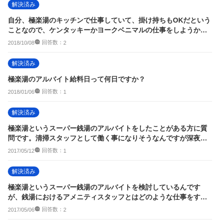
解決済み
自分、極楽湯のキッチンで仕事していて、掛け持ちもOKだという
ことなので、ケンタッキーかヨークベニマルの仕事をしようかな
と考えれているの...
回答数：
2018/10/08
2
解決済み
極楽湯のアルバイト給料日って何日ですか？
回答数：
2018/01/06
1
解決済み
極楽湯というスーパー銭湯のアルバイトをしたことがある方に質
問です。清掃スタッフとして働く事になりそうなんですが深夜し
か空いていなくそこ...
回答数：
2017/05/12
1
解決済み
極楽湯というスーパー銭湯のアルバイトを検討しているんです
が、銭湯におけるアメニティスタッフとはどのような仕事をする
のでしょうか？
回答数：
2017/05/06
2