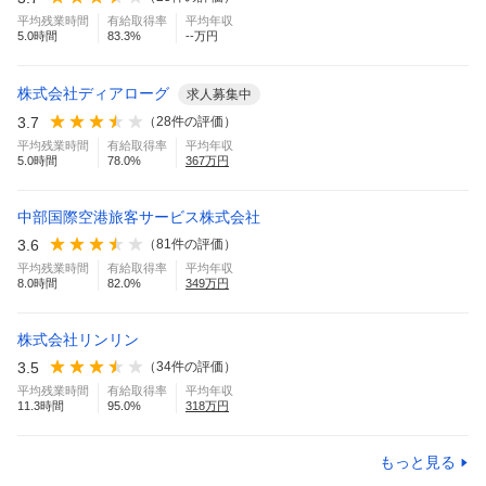
平均残業時間
有給取得率
平均年収
5.0
時間
83.3
%
--万円
株式会社ディアローグ
求人募集中
3.7
（
28
件の評価）
平均残業時間
有給取得率
平均年収
5.0
時間
78.0
%
367
万円
中部国際空港旅客サービス株式会社
3.6
（
81
件の評価）
平均残業時間
有給取得率
平均年収
8.0
時間
82.0
%
349
万円
株式会社リンリン
3.5
（
34
件の評価）
平均残業時間
有給取得率
平均年収
11.3
時間
95.0
%
318
万円
もっと見る