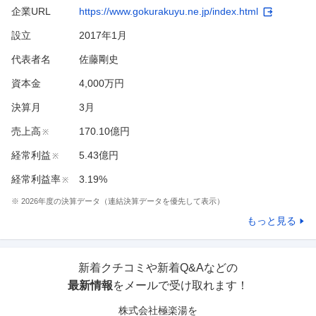
企業URL
https://www.gokurakuyu.ne.jp/index.html
設立
2017年1月
代表者名
佐藤剛史
資本金
4,000万円
決算月
3
月
売上高
170.10億円
※
経常利益
5.43億円
※
経常利益率
3.19%
※
※
2026
年度の決算データ（連結決算データを優先して表示）
もっと見る
新着クチコミや新着Q&Aなどの
最新情報
をメールで受け取れます！
株式会社極楽湯
を