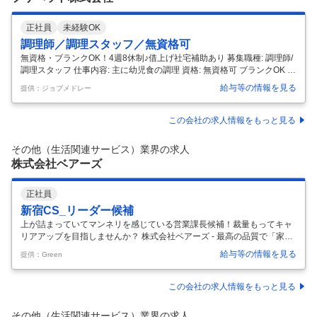
正社員
未経験OK
調理師／調理スタッフ／無資格可
無資格・ブランクOK！4週8休制♪借上げ社宅補助あり 募集職種: 調理師/
調理スタッフ 仕事内容: 主に幼児食の調理 資格: 無資格可 ブランクOK 学
歴・経験不問 勤務時間: 6:00～19:00の間で応相談 休憩60分以上 休日・
給与等の情報を見る
提供：ジョブメドレー
休暇: 4週8休制 年間休日104日 福利厚生: 雇用保険・労災保険・健康保
険・厚生年金 WEB面接可 借上げ社宅補助あり（上限10万円、勤務条件
による） 特徴: 未経験OK / ブランク可 / 4週8休以上 / 社会保険完備 / 無資
この会社の求人情報をもっと見る
格可 / 育児支援あり / 交通費支給 / 学歴不問 / WEB面接可 【施設情報】
施設名: プリペット株式会社 勤務地: 東京
…
その他（生活関連サービス）業界の求人
株式会社ベアーズ
正社員
新宿CS_リーダー候補
上が詰まっていてマンネリを感じている営業課長候補！裁量もってキャ
リアアップを目指しませんか？ 株式会社ベアーズ - 最高の品質で「家事
代行サービス」を日本に定着させた業界のリーディングカンパニー！ 仕
給与等の情報を見る
提供：Green
事内容 「営業として仕事をしているけど、上が詰まっていてスキル・業
務幅を広げるチャンスがない」 「もっとチームワーク重視の職場で働き
たい」 「時代にそぐわないやり方を守るよりも、自ら提案して従来のや
この会社の求人情報をもっと見る
り方を変えていきたい」 こんなもやもやを感じている方が活躍できる職
場環境です。 ・働くイメージ ※管理職候補としての採用となるため、管
その他（生活関連サービス）業界の求人