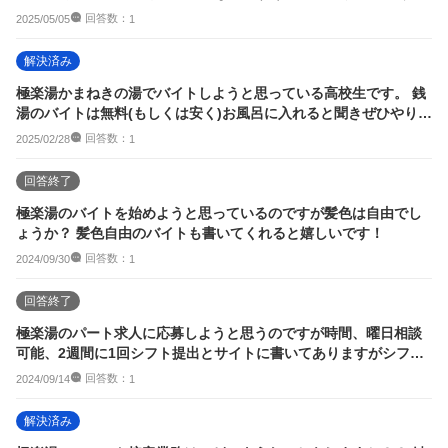
って出来ま...
回答数：
2025/05/05
1
解決済み
極楽湯かまねきの湯でバイトしようと思っている高校生です。 銭
湯のバイトは無料(もしくは安く)お風呂に入れると聞きぜひやりた
いなと思って...
回答数：
2025/02/28
1
回答終了
極楽湯のバイトを始めようと思っているのですが髪色は自由でし
ょうか？ 髪色自由のバイトも書いてくれると嬉しいです！
回答数：
2024/09/30
1
回答終了
極楽湯のパート求人に応募しようと思うのですが時間、曜日相談
可能、2週間に1回シフト提出とサイトに書いてありますがシフト
制ともあり交代制...
回答数：
2024/09/14
1
解決済み