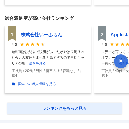
総合満足度
が高い会社ランキング
1
2
株式会社いーふらん
Apple 
4.8
4.6
給料面は説明会で説明があったがやはり周りの
世界一と言ってい
社会人の友達と比べると高すぎるので早期キャ
オファーをもらっ
リアの期
…続きを見る
ー気分で
…続きを
正社員
20代
男性
新卒入社
役職なし
在
正社員
40代
女
籍中
籍中
募集中の求人情報を見る
ランキングをもっと見る