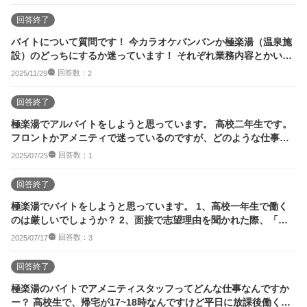
回答終了
バイトについて質問です！ 今カラオケバンバンか極楽湯（温泉施
設）のどっちにするか迷っています！ それぞれ業務内容とかいい
事、悪いこ...
回答数：
2025/11/29
2
回答終了
極楽湯でアルバイトをしようと思っています。 高校二年生です。
フロントかアメニティで迷っているのですが、どのような仕事を
するのでしょうか
回答数：
2025/07/25
1
回答終了
極楽湯でバイトをしようと思っています。 1、高校一年生で働く
のは厳しいでしょうか？ 2、面接で志望理由を聞かれた際、「温
泉が好きでバイ...
回答数：
2025/07/17
3
回答終了
極楽湯のバイトでアメニティスタッフってどんな仕事なんですか
ー？ 高校生で、帰宅が17~18時なんですけど平日に放課後働くの