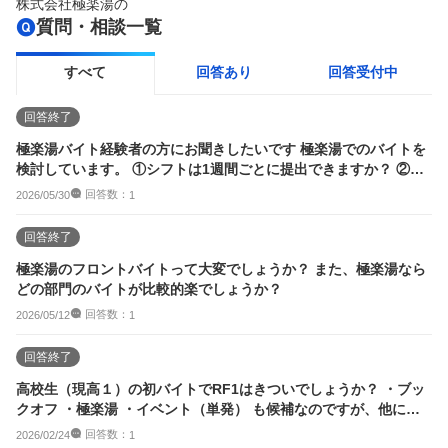
株式会社極楽湯
の
質問・相談一覧
すべて
回答あり
回答受付中
回答終了
極楽湯バイト経験者の方にお聞きしたいです 極楽湯でのバイトを
検討しています。 ①シフトは1週間ごとに提出できますか？ ②職
種（フロン...
回答数：
2026/05/30
1
回答終了
極楽湯のフロントバイトって大変でしょうか？ また、極楽湯なら
どの部門のバイトが比較的楽でしょうか？
回答数：
2026/05/12
1
回答終了
高校生（現高１）の初バイトでRF1はきついでしょうか？ ・ブッ
クオフ ・極楽湯 ・イベント（単発） も候補なのですが、他にも
おすすめが...
回答数：
2026/02/24
1