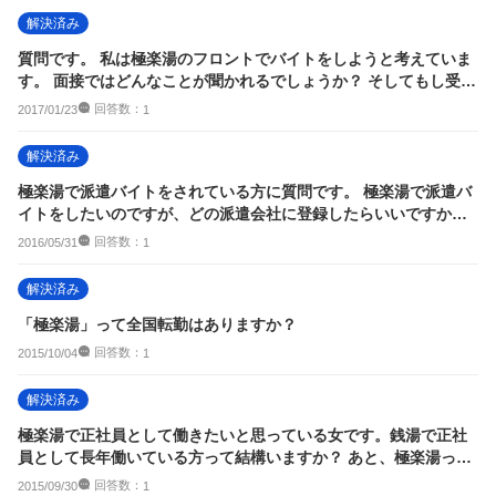
解決済み
質問です。 私は極楽湯のフロントでバイトをしようと考えていま
す。 面接ではどんなことが聞かれるでしょうか？ そしてもし受か
ったとしたら...
回答数：
2017/01/23
1
解決済み
極楽湯で派遣バイトをされている方に質問です。 極楽湯で派遣バ
イトをしたいのですが、どの派遣会社に登録したらいいですか？
よろしくお願...
回答数：
2016/05/31
1
解決済み
「極楽湯」って全国転勤はありますか？
回答数：
2015/10/04
1
解決済み
極楽湯で正社員として働きたいと思っている女です。銭湯で正社
員として長年働いている方って結構いますか？ あと、極楽湯って
全国転勤はありま...
回答数：
2015/09/30
1