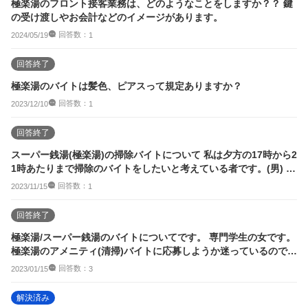
極楽湯のフロント接客業務は、どのようなことをしますか？？ 鍵
の受け渡しやお会計などのイメージがあります。
回答数：
2024/05/19
1
回答終了
極楽湯のバイトは髪色、ピアスって規定ありますか？
回答数：
2023/12/10
1
回答終了
スーパー銭湯(極楽湯)の掃除バイトについて 私は夕方の17時から2
1時あたりまで掃除のバイトをしたいと考えている者です。(男) 仕
事内...
回答数：
2023/11/15
1
回答終了
極楽湯/スーパー銭湯のバイトについてです。 専門学生の女です。
極楽湯のアメニティ(清掃)バイトに応募しようか迷っているのです
が募集...
回答数：
2023/01/15
3
解決済み