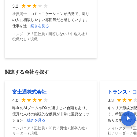
3.2
社員同士、コミュニケーションが活発で、周り
の人に相談しやすい雰囲気だと感じています。
仕事を進
…続きを見る
エンジニア
正社員
回答しない
中途入社
役職なし
現職
関連する会社を探す
富士通株式会社
トランス・コ
4.0
3.3
昨今のAIブームやDXの凄まじい台頭もあり、
キャリア形成は配
優秀な人材の継続的な獲得が非常に重要なミッ
く、希望職種と異
ション
…続きを見る
あります
…続きを
エンジニア
正社員
20代
男性
新卒入社
ディレクター
正
リーダー
現職
社
リーダー
現