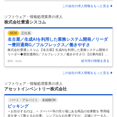
ダーシップを発揮しながら連結決算及び開示資料作成業務のマネジメン
トと 業務に関与する人材の育成を担当していただきます。 また、海外子
この会社の求人情報をもっと見る
会社の経理責任者と会計課題等について英語でコミュニケーションを図
る役割も担います。 【具体的な業務】 ①月次・四半期・年次の連結決算
ソフトウェア・情報処理業界の求人
業務 ∟各企業を担当しているメンバーのレビューを含む ②国内外の子会
株式会社豊通シスコム
…
NEW
正社員
名古屋／生成AIを利用した業務システム開発／リーダ
ー豊田通商G／フルフレックス／働きやすさ
株式会社豊通シスコム 【名古屋】生成AIを利用した業務システム開発※
リーダー◆豊田通商G／フルフレックス／働きやすさ◎ 【仕事内容】
【名古屋】生成AIを利用した業務システム開発※リーダー◆豊田通商G／
給与等の情報を見る
提供：doda
フルフレックス／働きやすさ◎ 【具体的な仕事内容】 ～豊田通商のICT
パートナー企業／豊田通商のIT基幹を担う／安定した就業環境完全週休2
日制（土日祝休み）～ ■業務内容： ◇生成AIを活用した業務アプリケー
この会社の求人情報をもっと見る
ション開発案件において、要件整理から設計、開発推進、リリースまで
をリードいただきます。 ◇業務部門と直接コミュニケーションを取りな
ソフトウェア・情報処理業界の求人
がら、要件調整・仕様決定・タスク分解・進捗／課題管理を行い、
…
アセットインベントリー株式会社
パート・アルバイト
未経験OK
ピッキング
＜お任せするのは…＞ スーパー等の売り場にある商品の在庫数を 専用端
末を使って数えるお仕事。 シンプルなお仕事ですが、 正確にデータ入力