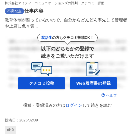
株式会社アイティ・コミュニケーションズの評判・クチコミ・評価
仕事内容
不満な点
教育体制が整っていないので、自分からどんどん率先して管理者
や上席に色々質...
就活生
の方もクチコミ投稿OK！
以下のどちらかの登録で
続きをご覧いただけます
クチコミ投稿
Web履歴書の
登録
ヘルプ
投稿・登録済みの方は
ログイン
して
続きを読む
投稿日：
2025/02/09
0