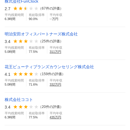
株式会社FunClock
2.7
（
67
件の評価）
平均残業時間
有給取得率
平均年収
6.3
時間
90.0
%
--万円
明治安田オフィスパートナーズ株式会社
3.4
（
25
件の評価）
平均残業時間
有給取得率
平均年収
5.0
時間
77.5
%
311
万円
花王ビューティブランズカウンセリング株式会社
4.1
（
159
件の評価）
平均残業時間
有給取得率
平均年収
5.0
時間
71.6
%
332
万円
株式会社ココト
3.4
（
20
件の評価）
平均残業時間
有給取得率
平均年収
6.3
時間
77.5
%
435
万円