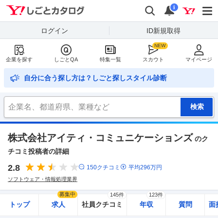
Yahoo!しごとカタログ
検索
通知
i
ログイン
ID新規取得
企業を探す
しごとQA
特集一覧
スカウト
マイページ
自分に合う探し方は？しごと探しスタイル診断
株式会社アイティ・コミュニケーションズ
のク
チコミ投稿者の詳細
2.8
150
クチコミ
平均
296
万円
ソフトウェア・情報処理業界
募集中
145件
123件
トップ
求人
社員クチコミ
年収
質問
面