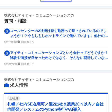
ワークライフバランス
女性の活躍・働きやすさ
10
件
15
件
株式会社アイティ・コミュニケーションズ
の
副業
テレワーク・リモートワーク
質問・相談
3
件
6
件
人事・評価制度
入社理由・入社後ギャップ
コールセンターの2社掛け持ち勤務って禁止されているのでし
11
件
10
件
ょうか！？今もしもしホットラインで働いています。他社のコ
ールセンターでも働きた...
企業の選考に関するクチコミ
回答数：
2011/12/04
3
中途採用面接・選考
新卒採用面接・選考
アイティ・コミュニケーションズという会社ってどうですか？
1
件
1
件
試験や面接が良かったわけではなく、そんなに期待していなか
ったのですが今度２次...
回答数：
2010/05/19
1
株式会社アイティ・コミュニケーションズ
の
求人情報
正社員
札幌／社内SE在宅可／週2出社＆残業20ｈ以内／自社
内開発／システムのPython移行やAI導入