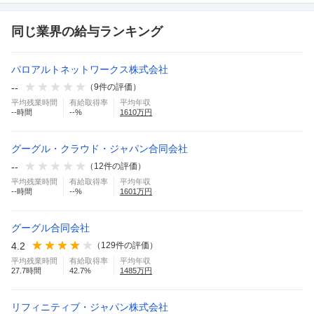
同じ業界の給与ランキング
パロアルトネットワークス株式会社
--
（
9
件の評価）
平均残業時間
有給取得率
平均年収
--
時間
--
%
1610
万円
グーグル・クラウド・ジャパン合同会社
--
（
12
件の評価）
平均残業時間
有給取得率
平均年収
--
時間
--
%
1601
万円
グーグル合同会社
4.2
（
129
件の評価）
平均残業時間
有給取得率
平均年収
27.7
時間
42.7
%
1485
万円
リフィニティブ・ジャパン株式会社