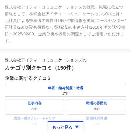
株式会社アイティ・コミュニケーションズの就職・転職に役立つ
情報として、株式会社アイティ・コミュニケーションズの社員・
元社員による投稿者の属性詳細や年収情報を掲載:コールセンター/
正社員/20代/男性/役職なし/退職済み/中途入社/2018年頃の話/投稿
日：2025/02/09。企業分析や採用の調査としてご活用いただけま
す。
株式会社アイティ・コミュニケーションズ
の
カテゴリ別クチコミ（
150
件）
企業に関するクチコミ
年収・給与制度・待遇
17
件
仕事内容
職場の雰囲気
24
件
25
件
成長・働きがい・キャリア
退職検討理由
12
件
12
件
もっと見る