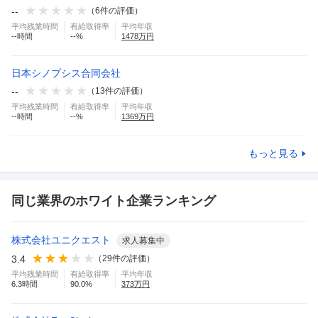
--
（
6
件の評価）
平均残業時間
有給取得率
平均年収
--
時間
--
%
1478
万円
日本シノプシス合同会社
--
（
13
件の評価）
平均残業時間
有給取得率
平均年収
--
時間
--
%
1369
万円
もっと見る
同じ業界のホワイト企業ランキング
株式会社ユニクエスト
求人募集中
3.4
（
29
件の評価）
平均残業時間
有給取得率
平均年収
6.3
時間
90.0
%
373
万円