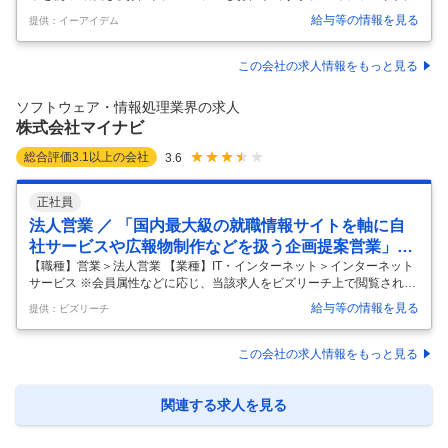
していく作業のため、 集中力が必要となります。 ＜実際に作業をする店
給与等の情報を見る
提供：イーアイデム
舗は…＞ ドラッグストア、本屋、100円ショップ、 スポーツ用品店、雑
貨店など。 どこも馴染みのあるお店です！ ★1現場複数名で作業を行う
ので、 わからない事があっても大丈夫◎ ★作業しながら新商品を発見で
この会社の求人情報をもっと見る
きちゃう… なんて楽しみも♪ ＜仕事の流れ＞ 営業所集合の場合 ▼営業所
集合・社用車で出発 ↓ ▼入店・朝礼 ↓ ▼専用のハンディを持って作業開
ソフトウェア・情報処理業界の求人
始！ 2～3時間毎に10～30分の 小休憩を挟
…
株式会社マイナビ
総合評価
3.1
以上の会社
3.6
正社員
法人営業 ／ 「国内最大級の就職情報サイトを軸に自
社サービスや広報物制作などを扱う企画提案営業」H
R業界最大級の就職情報サイトを運営する広告企画営
【職種】営業＞法人営業 【業種】IT・インターネット＞インターネット
サービス ※会員属性などに応じ、当該求人をビズリーチ上で閲覧された
業職
際に内容が異なる場合があります 【会社概要】 就職、転職、アルバイ
給与等の情報を見る
提供：ビズリーチ
ト、人材紹介等の人材ビジネスのほか、進学、ウエディング、農業とい
ったメディア領域など 多様な事業領域でユーザーの日常・人生をサポー
トする総合情報サービス企業です。 ＜当社が大切にしていること＞ ◆一
この会社の求人情報をもっと見る
人ひとりの可能性に向き合い続ける◆ この数年で社会はめまぐるしく変
化してきました。この不確実な時代の中で、企業が成長していくために
は、長期的な未来を見据えて事業を組み立てていくことが重要になって
関連する求人を見る
きます。
…