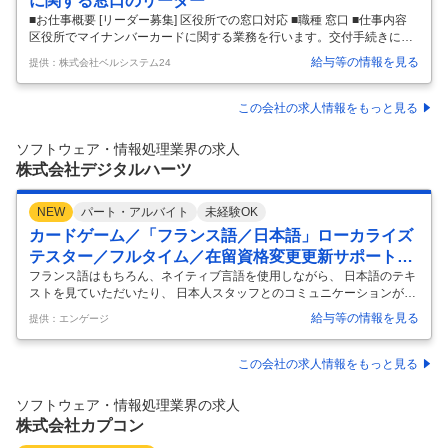
に関する窓口のリーダー
■お仕事概要 [リーダー募集] 区役所での窓口対応 ■職種 窓口 ■仕事内容
区役所でマイナンバーカードに関する業務を行います。交付手続きに関
する窓口対応、電子証明書の更新業務、内部事務処理を担当します。リ
給与等の情報を見る
提供：株式会社ベルシステム24
ーダーとして、メンバーからの質問対応やエスカレーション対応も行い
ます。 ■勤務日 月～金、日のうち週5日 土曜・祝日固定休み（週休2日
制） / お休みは水・木・金のうち交代制で取得 / 年末年始休暇あり ■仕事
この会社の求人情報をもっと見る
NO. 001-86420
…
ソフトウェア・情報処理業界の求人
株式会社デジタルハーツ
NEW
パート・アルバイト
未経験OK
カードゲーム／「フランス語／日本語」ローカライズ
テスター／フルタイム／在留資格変更更新サポート
有！
フランス語はもちろん、ネイティブ言語を使用しながら、 日本語のテキ
ストを見ていただいたり、 日本人スタッフとのコミュニケーションが多
く発生するので 「日本語をもっとビジネスで使えるようになりたい！」
給与等の情報を見る
提供：エンゲージ
「日本語環境で働きたい！」という方にぴったりです！ 【仕事内容】 カ
ードゲームに関するテスト業務をお任せします。 ・カードテキスト（効
果説明など）のフランス語チェック ・ルールや効果が正しく動作してい
この会社の求人情報をもっと見る
るかの検証 ・不具合（バグ）の発見およびレポート作成 ※カード効果や
ルールの不具合を防ぎ、プレイヤーが公平に楽しめる環境を支える重要
ソフトウェア・情報処理業界の求人
な作業となります。 【こんな方におすすめ】 ・フランス語ネイティブレ
株式会社カプコン
ベ
…