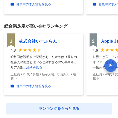
募集中の求人情報を見る
募集中の求人
総合満足度
が高い会社ランキング
1
2
株式会社いーふらん
Apple 
4.8
4.6
給料面は説明会で説明があったがやはり周りの
世界一と言ってい
社会人の友達と比べると高すぎるので早期キャ
オファーをもらっ
リアの期
…続きを見る
ー気分で
…続きを
正社員
20代
男性
新卒入社
役職なし
在
正社員
40代
女
籍中
籍中
募集中の求人情報を見る
ランキングをもっと見る