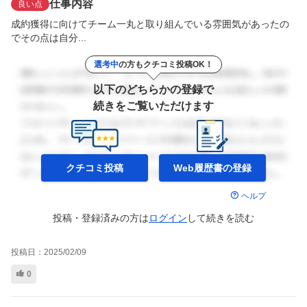
仕事内容
良い点
成約獲得に向けてチーム一丸と取り組んでいる雰囲気があったの
でその点は自分...
選考中
の方もクチコミ投稿OK！
以下のどちらかの登録で
続きをご覧いただけます
クチコミ投稿
Web履歴書の
登録
ヘルプ
投稿・登録済みの方は
ログイン
して
続きを読む
投稿日：
2025/02/09
0