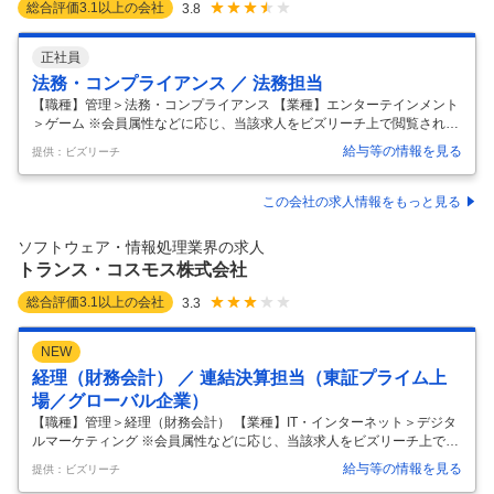
総合評価
3.1
以上の会社
3.8
正社員
法務・コンプライアンス ／ 法務担当
【職種】管理＞法務・コンプライアンス 【業種】エンターテインメント
＞ゲーム ※会員属性などに応じ、当該求人をビズリーチ上で閲覧された
際に内容が異なる場合があります 【事業紹介】 私たちは『モンスターハ
給与等の情報を見る
提供：ビズリーチ
ンター』『バイオハザード』『ストリートファイター』といった、世界
中で愛されるゲームIPを多数保有するエンターテインメント企業です。
私たちのミッションは、まだ見ぬ「おもしろさ」を形にし、世界中に届
この会社の求人情報をもっと見る
けること。デジタル配信の拡大やeスポーツの盛り上がりにより、私た
ちのフィールドは今、文字通り地球全土へと広がっています。 【募集背
ソフトウェア・情報処理業界の求人
景】 カプコンのコンテンツが世界中で楽しまれる現在、各国での消費者
トランス・コスモス株式会社
保護法、デ
…
総合評価
3.1
以上の会社
3.3
NEW
経理（財務会計） ／ 連結決算担当（東証プライム上
場／グローバル企業）
【職種】管理＞経理（財務会計） 【業種】IT・インターネット＞デジタ
ルマーケティング ※会員属性などに応じ、当該求人をビズリーチ上で閲
覧された際に内容が異なる場合があります ■仕事内容 本社の経理財務部
給与等の情報を見る
提供：ビズリーチ
門の連結決算において、連結決算業務の実務のマネジャーとして、 リー