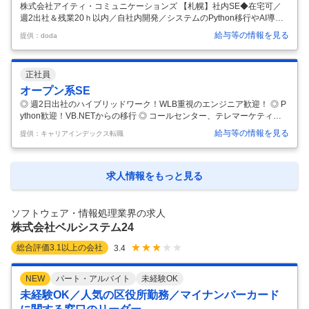
株式会社アイティ・コミュニケーションズ 【札幌】社内SE◆在宅可／
週2出社＆残業20ｈ以内／自社内開発／システムのPython移行やAI導入
【仕事内容】 【札幌】社内SE◆在宅可／週2出社＆残業20ｈ以内／自社
給与等の情報を見る
提供：doda
内開発／システムのPython移行やAI導入 【具体的な仕事内容】 ◎ 週2日
出社のハイブリッドワーク！WLB重視のエンジニア歓迎！ ◎ Python歓
迎！VB.NETからの移行 ◎ コールセンター、テレマーケティングの総合
正社員
サービスを行う同社で、自社コールセンターのシステム開発をお任せ ■
業務詳細（変更の範囲：会社の定める業務） ・メインミッション： └現
オープン系SE
行コールセンターシステムのPy
…
◎ 週2日出社のハイブリッドワーク！WLB重視のエンジニア歓迎！ ◎ P
ython歓迎！VB.NETからの移行 ◎ コールセンター、テレマーケティン
グの総合サービスを行う同社で、自社コールセンターのシステム開発を
給与等の情報を見る
提供：キャリアインデックス転職
お任せ ■業務詳細（変更の範囲：会社の定める業務） ・メインミッショ
ン： └現行コールセンターシステムのPython移行 └コールセンターシス
テムへのAI機能の導入 ※社内SE部門ではコールセンターシステムの開
発、ご依頼を受けたクライアント様毎にCTIシステムと連携する「CRM
求人情報をもっと見る
及び業務支援システム」の新規作成／機能追加／改修改善／保守等を行
っております。 この度、現行コールセンターシス
…
ソフトウェア・情報処理業界の求人
株式会社ベルシステム24
総合評価
3.1
以上の会社
3.4
NEW
パート・アルバイト
未経験OK
未経験OK／人気の区役所勤務／マイナンバーカード