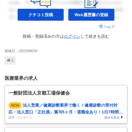
クチコミ投稿
Web履歴書の
登録
ヘルプ
投稿・登録済みの方は
ログイン
して
続きを読む
投稿日：
2022/08/29
1
医療業界の求人
一般財団法人京都工場保健会
法人営業／健康診断業界で働く！健康診断の受付対
NEW
応・法人窓口「正社員」賞与5ヶ月・退職金あり！1日7時間勤
提供：エンゲージ
続きを見る
務！