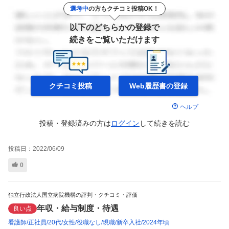
選考中
の方もクチコミ投稿OK！
以下のどちらかの登録で
続きをご覧いただけます
クチコミ投稿
Web履歴書の
登録
ヘルプ
投稿・登録済みの方は
ログイン
して
続きを読む
投稿日：
2022/06/09
0
独立行政法人国立病院機構の評判・クチコミ・評価
年収・給与制度・待遇
良い点
看護師
正社員
20代
女性
役職なし
現職
新卒入社
2024年頃