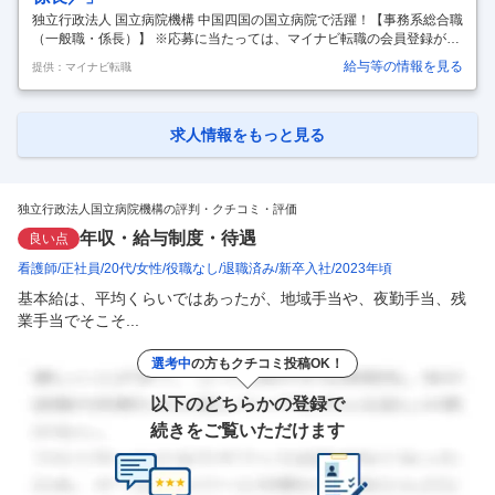
独立行政法人 国立病院機構 中国四国の国立病院で活躍！【事務系総合職
（一般職・係長）】 ※応募に当たっては、マイナビ転職の会員登録が必
須となっております。 詳細な応募方法は下記【応募方法】をご確認くだ
給与等の情報を見る
提供：マイナビ転職
さいませ。 【仕事内容】 【病院運営の中枢を担う】病院、地域医療をバ
ックオフィスから支える仕事を行います！※中国四国内の病院に配属。
※ジョブローテーション・転勤あり配属された病院で様々な経験を積
み、スキルアップを図ります。得た知識と実践力を発揮するとともに、
求人情報をもっと見る
重要な役割の一つである部下の育成に取り組みます。 ▼経営企画室 ・各
種データの収集、分析 ・病院の運営方針や今後の経営戦略を立案 ▼企画
課：医
…
独立行政法人国立病院機構の評判・クチコミ・評価
年収・給与制度・待遇
良い点
看護師
正社員
20代
女性
役職なし
退職済み
新卒入社
2023年頃
基本給は、平均くらいではあったが、地域手当や、夜勤手当、残
業手当でそこそ...
選考中
の方もクチコミ投稿OK！
以下のどちらかの登録で
続きをご覧いただけます