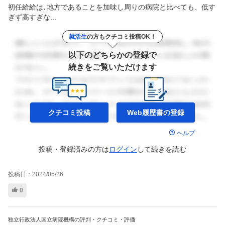
初任給給は､地方であることを加味し周りの病院と比べても、低す
ぎず高すぎな...
就活生
の方もクチコミ投稿OK！
以下のどちらかの登録で
続きをご覧いただけます
クチコミ投稿
Web履歴書の
登録
ヘルプ
投稿・登録済みの方は
ログイン
して
続きを読む
投稿日：
2024/05/26
0
独立行政法人国立病院機構の評判・クチコミ・評価