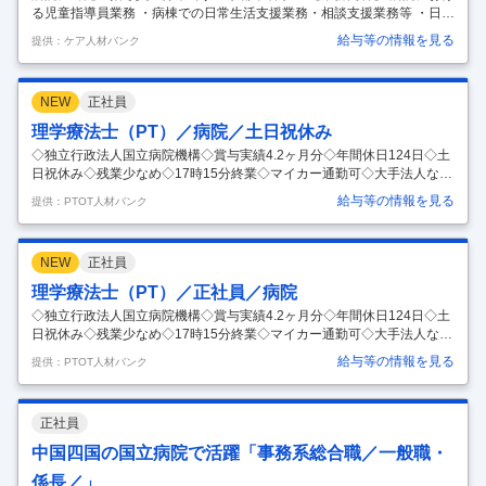
る児童指導員業務 ・病棟での日常生活支援業務・相談支援業務等 ・日中
活動、趣味活動支援障害福祉サービスの利用調整 【応募条件】 社会福祉
給与等の情報を見る
提供：ケア人材バンク
士 精神保健福祉士 【施設形態】 病院 【募集資格】 社会福祉士 お気軽に
お問い合わせください。
…
NEW
正社員
理学療法士（PT）／病院／土日祝休み
◇独立行政法人国立病院機構◇賞与実績4.2ヶ月分◇年間休日124日◇土
日祝休み◇残業少なめ◇17時15分終業◇マイカー通勤可◇大手法人なら
ではの充実した福利厚生と教育体制のもとで経験が積める病院です。
給与等の情報を見る
提供：PTOT人材バンク
【給与】 【月給】213,800円-213,800円 ［内訳］ ・基本給 213,800円-2
13,800円 【特記事項】 特殊業務手当 20,800円 4.20カ月分/年 年2回 4.2
0ヶ月分 【コメント】 ・福島県いわき市に位置し、全国にネットワーク
NEW
正社員
を持つ独立行政法人国立病院機構が運営する病院です。 ・入院および外
来の患者様に対する機能訓練業務全般を担当し、大手法人ならではの質
理学療法士（PT）／正社員／病院
の高い医療現
…
◇独立行政法人国立病院機構◇賞与実績4.2ヶ月分◇年間休日124日◇土
日祝休み◇残業少なめ◇17時15分終業◇マイカー通勤可◇大手法人なら
ではの充実した福利厚生と教育体制のもとで経験が積める病院です。
給与等の情報を見る
提供：PTOT人材バンク
【給与】 【月給】213,800円-213,800円 ［内訳］ ・基本給 213,800円-2
13,800円 【特記事項】 特殊業務手当 20,800円 4.20カ月分/年 年2回 4.2
0ヶ月分 【コメント】 ・福島県いわき市に位置し、全国にネットワーク
正社員
を持つ独立行政法人国立病院機構が運営する病院です。 ・入院および外
来の患者様に対する機能訓練業務全般を担当し、大手法人ならではの質
中国四国の国立病院で活躍「事務系総合職／一般職・
の高い医療現
…
係長／」