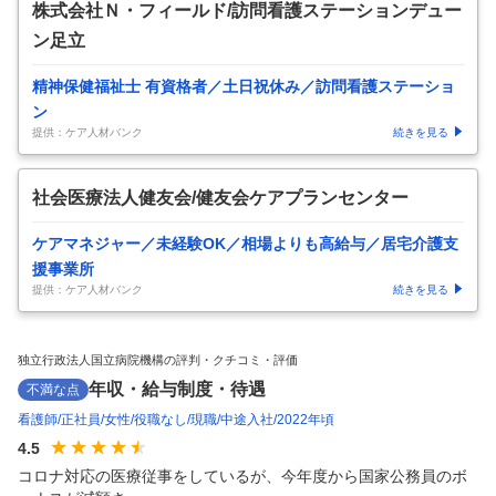
株式会社Ｎ・フィールド/訪問看護ステーションデュー
ン足立
精神保健福祉士 有資格者／土日祝休み／訪問看護ステーショ
ン
提供：ケア人材バンク
続きを見る
社会医療法人健友会/健友会ケアプランセンター
ケアマネジャー／未経験OK／相場よりも高給与／居宅介護支
援事業所
提供：ケア人材バンク
続きを見る
独立行政法人国立病院機構の評判・クチコミ・評価
年収・給与制度・待遇
不満な点
看護師
正社員
女性
役職なし
現職
中途入社
2022年頃
4.5
コロナ対応の医療従事をしているが、今年度から国家公務員のボ