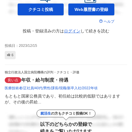
クチコミ投稿
Web履歴書の
登録
ヘルプ
投稿・登録済みの方は
ログイン
して
続きを読む
投稿日：
2023/12/15
6
独立行政法人国立病院機構の評判・クチコミ・評価
年収・給与制度・待遇
良い点
医療技術者
正社員
40代
男性
課長
現職
新卒入社
2022年頃
もともと国家公務員であり、初任給は比較的低額ではあります
が、その後の昇給...
就活生
の方もクチコミ投稿OK！
以下のどちらかの登録で
続きをご覧いただけます