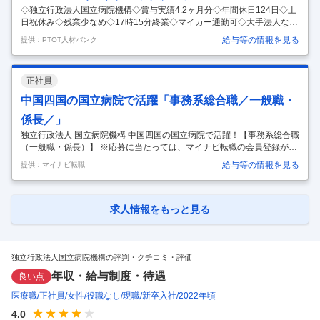
の高い医療現
…
◇独立行政法人国立病院機構◇賞与実績4.2ヶ月分◇年間休日124日◇土
日祝休み◇残業少なめ◇17時15分終業◇マイカー通勤可◇大手法人なら
ではの充実した福利厚生と教育体制のもとで経験が積める病院です。
給与等の情報を見る
提供：PTOT人材バンク
【給与】 【月給】213,800円-213,800円 ［内訳］ ・基本給 213,800円-2
13,800円 【特記事項】 特殊業務手当 20,800円 4.20カ月分/年 年2回 4.2
0ヶ月分 【コメント】 ・福島県いわき市に位置し、全国にネットワーク
正社員
を持つ独立行政法人国立病院機構が運営する病院です。 ・入院および外
来の患者様に対する機能訓練業務全般を担当し、大手法人ならではの質
中国四国の国立病院で活躍「事務系総合職／一般職・
の高い医療現
…
係長／」
独立行政法人 国立病院機構 中国四国の国立病院で活躍！【事務系総合職
（一般職・係長）】 ※応募に当たっては、マイナビ転職の会員登録が必
須となっております。 詳細な応募方法は下記【応募方法】をご確認くだ
給与等の情報を見る
提供：マイナビ転職
さいませ。 【仕事内容】 【病院運営の中枢を担う】病院、地域医療をバ
ックオフィスから支える仕事を行います！※中国四国内の病院に配属。
※ジョブローテーション・転勤あり配属された病院で様々な経験を積
み、スキルアップを図ります。得た知識と実践力を発揮するとともに、
求人情報をもっと見る
重要な役割の一つである部下の育成に取り組みます。 ▼経営企画室 ・各
種データの収集、分析 ・病院の運営方針や今後の経営戦略を立案 ▼企画
課：医
…
独立行政法人国立病院機構の評判・クチコミ・評価
年収・給与制度・待遇
良い点
医療職
正社員
女性
役職なし
現職
新卒入社
2022年頃
4.0