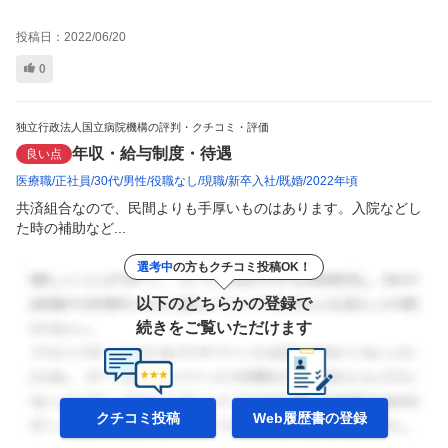
投稿日：
2022/06/20
0
独立行政法人国立病院機構の評判・クチコミ・評価
年収・給与制度・待遇
良い点
医療職
正社員
30代
男性
役職なし
現職
新卒入社
既婚
2022年頃
共済組合なので、民間よりも手厚いものはあります。入院などし
た時の補助など...
選考中
の方もクチコミ投稿OK！
以下のどちらかの登録で
続きをご覧いただけます
クチコミ投稿
Web履歴書の
登録