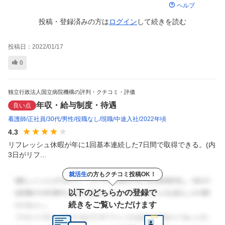
ヘルプ
投稿・登録済みの方は
ログイン
して
続きを読む
投稿日：
2022/01/17
0
独立行政法人国立病院機構の評判・クチコミ・評価
年収・給与制度・待遇
良い点
看護師
正社員
30代
男性
役職なし
現職
中途入社
2022年頃
4.3
リフレッシュ休暇が年に1回基本連続した7日間で取得できる。(内
3日がリフ...
就活生
の方もクチコミ投稿OK！
以下のどちらかの登録で
続きをご覧いただけます