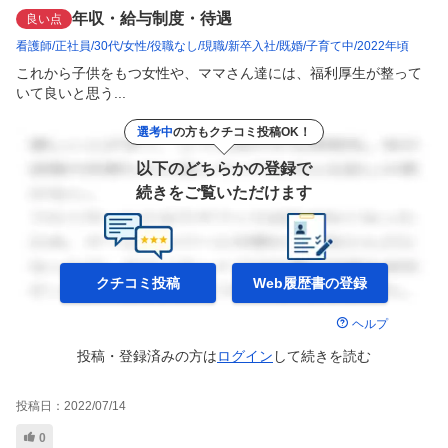
年収・給与制度・待遇
良い点
看護師
正社員
30代
女性
役職なし
現職
新卒入社
既婚
子育て中
2022年頃
これから子供をもつ女性や、ママさん達には、福利厚生が整って
いて良いと思う...
選考中
の方もクチコミ投稿OK！
以下のどちらかの登録で
続きをご覧いただけます
クチコミ投稿
Web履歴書の
登録
ヘルプ
投稿・登録済みの方は
ログイン
して
続きを読む
投稿日：
2022/07/14
0