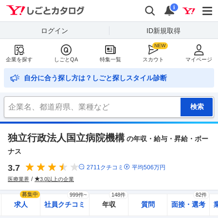
Yahoo!しごとカタログ
検索
通知
i
ログイン
ID新規取得
企業を探す
しごとQA
特集一覧
スカウト
マイページ
自分に合う探し方は？しごと探しスタイル診断
独立行政法人国立病院機構
の年収・給与・昇給・ボー
ナス
3.7
2711
クチコミ
平均
506
万円
医療業界
3.0以上の企業
募集中
999件~
148件
82件
求人
社員クチコミ
年収
質問
面接・選考