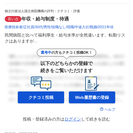
独立行政法人国立病院機構の評判・クチコミ・評価
年収・給与制度・待遇
良い点
医療技術者
正社員
30代
男性
役職なし
現職
中途入社
既婚
2021年頃
民間病院と比べて福利厚生・給与水準が全然違います。転勤リス
クはありますが...
選考中
の方もクチコミ投稿OK！
以下のどちらかの登録で
続きをご覧いただけます
クチコミ投稿
Web履歴書の
登録
ヘルプ
投稿・登録済みの方は
ログイン
して
続きを読む