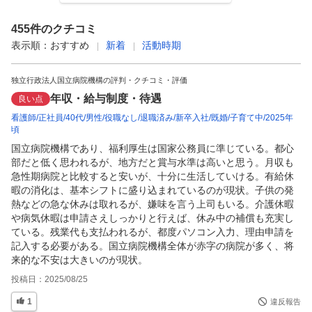
455
件のクチコミ
表示順：
おすすめ
新着
活動時期
独立行政法人国立病院機構の評判・クチコミ・評価
年収・給与制度・待遇
良い点
看護師
正社員
40代
男性
役職なし
退職済み
新卒入社
既婚
子育て中
2025年
頃
国立病院機構であり、福利厚生は国家公務員に準じている。都心
部だと低く思われるが、地方だと賞与水準は高いと思う。月収も
急性期病院と比較すると安いが、十分に生活していける。有給休
暇の消化は、基本シフトに盛り込まれているのが現状。子供の発
熱などの急な休みは取れるが、嫌味を言う上司もいる。介護休暇
や病気休暇は申請さえしっかりと行えば、休み中の補償も充実し
ている。残業代も支払われるが、都度パソコン入力、理由申請を
記入する必要がある。国立病院機構全体が赤字の病院が多く、将
来的な不安は大きいのが現状。
投稿日：
2025/08/25
1
違反報告