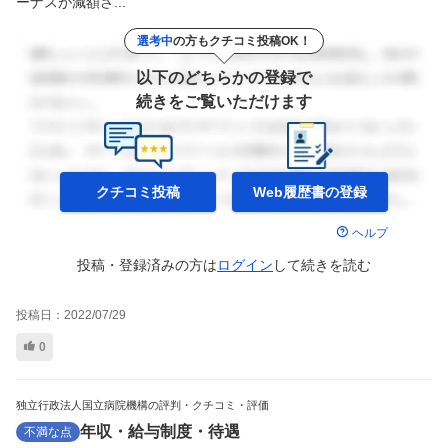
ーナスが減額さ...
選考中
の方もクチコミ投稿OK！
以下のどちらかの登録で
続きをご覧いただけます
クチコミ投稿
Web履歴書の
登録
ヘルプ
投稿・登録済みの方は
ログイン
して
続きを読む
投稿日：
2022/07/29
0
独立行政法人国立病院機構の評判・クチコミ・評価
年収・給与制度・待遇
不満な点