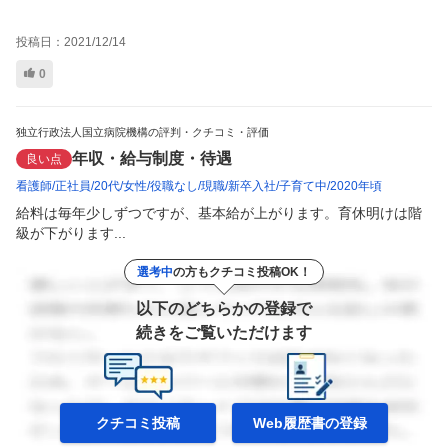
投稿日：
2021/12/14
0
独立行政法人国立病院機構の評判・クチコミ・評価
年収・給与制度・待遇
良い点
看護師
正社員
20代
女性
役職なし
現職
新卒入社
子育て中
2020年頃
給料は毎年少しずつですが、基本給が上がります。育休明けは階
級が下がります...
選考中
の方もクチコミ投稿OK！
以下のどちらかの登録で
続きをご覧いただけます
クチコミ投稿
Web履歴書の
登録