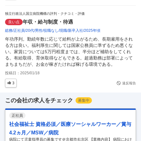
独立行政法人国立病院機構の評判・クチコミ・評価
年収・給与制度・待遇
良い点
総務
正社員
20代
男性
役職なし
現職
新卒入社
2025年頃
年功序列。勤続年数に応じて給料が上がるため、長期雇用をされ
る方は良い。福利厚生に関しては国家公務員に準ずるため悪くな
い。家賃については5万円程度までは、半分ほど補助をしてくれ
る。有給取得、育休取得などもできる。超過勤務は部署によって
まちまちだが、お金が稼ぎたければ稼げる環境である。
投稿日：
2025/01/18
3
違反報告
この会社の求人をチェック
募集中
正社員
社会福祉士 資格必須／医療ソーシャルワーカー／賞与
4.2ヵ月／MSW／病院
病院にて児童指導員の募集です＠京都市右京区 【業務内容】 病院におけ