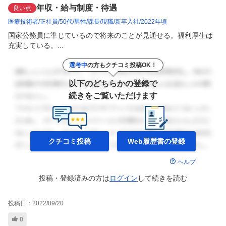
年収・給与制度・待遇
良い点
医療技術者
正社員
50代
男性
課長
現職
新卒入社
2022年頃
国家公務員に準じているので将来のことが見通せる。福利厚生は
充実している。...
選考中
の方もクチコミ投稿OK！
以下のどちらかの登録で
続きをご覧いただけます
クチコミ投稿
Web履歴書の
登録
ヘルプ
投稿・登録済みの方は
ログイン
して
続きを読む
投稿日：
2022/09/20
0