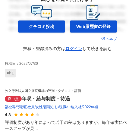
クチコミ投稿
Web履歴書の
登録
ヘルプ
投稿・登録済みの方は
ログイン
して
続きを読む
投稿日：
2022/07/30
1
独立行政法人国立病院機構の評判・クチコミ・評価
年収・給与制度・待遇
良い点
福祉専門職
正社員
女性
役職なし
現職
中途入社
2022年頃
4.3
評価制度があり年によって若干の差はありますが、毎年確実にベ
ースアップが見...