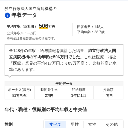
独立行政法人国立病院機構
の
年収データ
506
平均年収（正社員）
万円
回答者数：
148
人
平均年齢：
28.7
歳
公式年収※：
--
万円
※有価証券報告書公表の情報です。
全148件の年収・給与情報を集計した結果、
独立行政法人国
立病院機構の平均年収は506万円でした
。これは医療・福祉
「医療」業界の平均417万円より89万円高く、比較的高い水
準にあります。
平均データ
ボーナス(賞与)
時間外手当
昇給頻度
昇給額
83
2
1年に1回
--
万円/年
万円
万円
年代・職種・役職別の平均年収と中央値
性別
すべて
男性
女性
その他