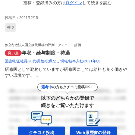
投稿・登録済みの方は
ログイン
して
続きを読む
投稿日：
2021/12/15
0
独立行政法人国立病院機構の評判・クチコミ・評価
年収・給与制度・待遇
良い点
医療職
正社員
20代
男性
役職なし
現職
新卒入社
2021年頃
研修医として勤務していますが研修医にしては給料も良く働きや
すい環境です。...
選考中
の方もクチコミ投稿OK！
以下のどちらかの登録で
続きをご覧いただけます
クチコミ投稿
Web履歴書の
登録