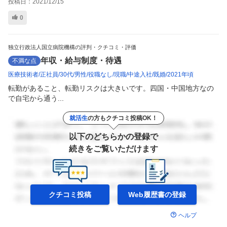
投稿日：
2021/12/15
0
独立行政法人国立病院機構の評判・クチコミ・評価
年収・給与制度・待遇
不満な点
医療技術者
正社員
30代
男性
役職なし
現職
中途入社
既婚
2021年頃
転勤があること、転勤リスクは大きいです。四国・中国地方なの
で自宅から通う...
就活生
の方もクチコミ投稿OK！
以下のどちらかの登録で
続きをご覧いただけます
クチコミ投稿
Web履歴書の
登録
ヘルプ