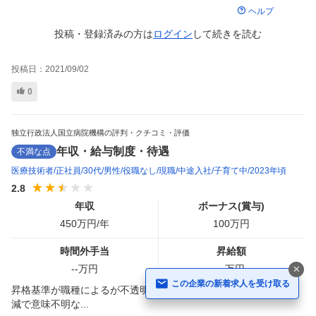
ヘルプ
投稿・登録済みの方は
ログイン
して
続きを読む
投稿日：
2021/09/02
0
独立行政法人国立病院機構の評判・クチコミ・評価
年収・給与制度・待遇
不満な点
医療技術者
正社員
30代
男性
役職なし
現職
中途入社
子育て中
2023年頃
2.8
年収
ボーナス(賞与)
450
万円/年
100
万円
時間外手当
昇給額
--
万円
--
万円
この企業の新着求人を受け取る
昇格基準が職種によるが不透明さがある。院長など幹部のさじ加
減で意味不明な...