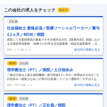
この会社の求人をチェック
募集中
正社員
社会福祉士 資格必須／医療ソーシャルワーカー／賞与
4.2ヵ月／MSW／病院
病院にて児童指導員の募集です＠京都市右京区 【業務内容】 病院におけ
る児童指導員業務 ・病棟での日常生活支援業務・相談支援業務等 ・日中
活動、趣味活動支援障害福祉サービスの利用調整 【応募条件】 社会福祉
給与等の情報を見る
提供：ケア人材バンク
士 精神保健福祉士 【施設形態】 病院 【募集資格】 社会福祉士 お気軽に
お問い合わせください。
…
NEW
正社員
理学療法士（PT）／病院／土日祝休み
◇独立行政法人国立病院機構◇賞与実績4.2ヶ月分◇年間休日124日◇土
日祝休み◇残業少なめ◇17時15分終業◇マイカー通勤可◇大手法人なら
ではの充実した福利厚生と教育体制のもとで経験が積める病院です。
給与等の情報を見る
提供：PTOT人材バンク
【給与】 【月給】213,800円-213,800円 ［内訳］ ・基本給 213,800円-2
13,800円 【特記事項】 特殊業務手当 20,800円 4.20カ月分/年 年2回 4.2
0ヶ月分 【コメント】 ・福島県いわき市に位置し、全国にネットワーク
NEW
正社員
を持つ独立行政法人国立病院機構が運営する病院です。 ・入院および外
来の患者様に対する機能訓練業務全般を担当し、大手法人ならではの質
理学療法士（PT）／正社員／病院