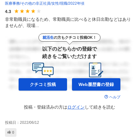
医療事務
その他の非正社員
女性
現職
2022年頃
4.3
非常勤職員になるため、常勤職員に比べると休日出勤などはあり
ませんが、現場...
就活生
の方もクチコミ投稿OK！
以下のどちらかの登録で
続きをご覧いただけます
クチコミ投稿
Web履歴書の
登録
ヘルプ
投稿・登録済みの方は
ログイン
して
続きを読む
投稿日：
2022/06/12
0