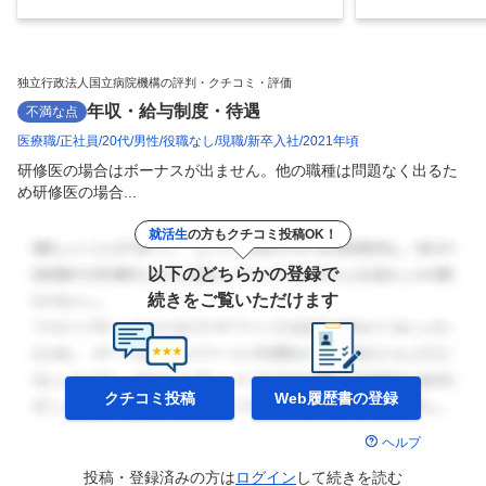
独立行政法人国立病院機構の評判・クチコミ・評価
年収・給与制度・待遇
不満な点
医療職
正社員
20代
男性
役職なし
現職
新卒入社
2021年頃
研修医の場合はボーナスが出ません。他の職種は問題なく出るた
め研修医の場合...
就活生
の方もクチコミ投稿OK！
以下のどちらかの登録で
続きをご覧いただけます
クチコミ投稿
Web履歴書の
登録
ヘルプ
投稿・登録済みの方は
ログイン
して
続きを読む