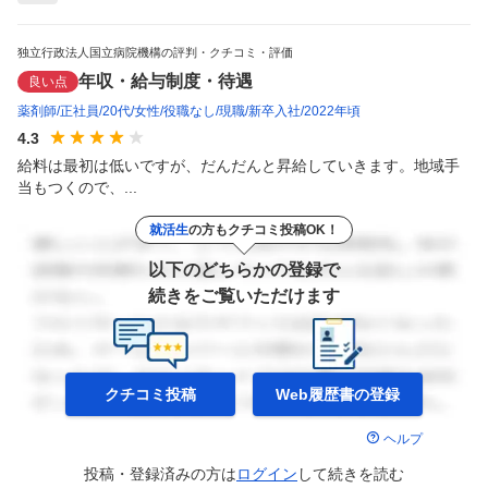
独立行政法人国立病院機構の評判・クチコミ・評価
年収・給与制度・待遇
良い点
薬剤師
正社員
20代
女性
役職なし
現職
新卒入社
2022年頃
4.3
給料は最初は低いですが、だんだんと昇給していきます。地域手
当もつくので、...
就活生
の方もクチコミ投稿OK！
以下のどちらかの登録で
続きをご覧いただけます
クチコミ投稿
Web履歴書の
登録
ヘルプ
投稿・登録済みの方は
ログイン
して
続きを読む