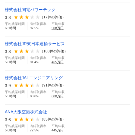
株式会社関電パワーテック
3.3
（
17
件の評価）
平均残業時間
有給取得率
平均年収
6.3
時間
97.5
%
508
万円
株式会社JR東日本運輸サービス
3.3
（
108
件の評価）
平均残業時間
有給取得率
平均年収
5.6
時間
91.4
%
465
万円
株式会社JALエンジニアリング
3.9
（
91
件の評価）
平均残業時間
有給取得率
平均年収
5.5
時間
80.0
%
600
万円
ANA大阪空港株式会社
3.6
（
85
件の評価）
平均残業時間
有給取得率
平均年収
5.0
時間
72.5
%
445
万円