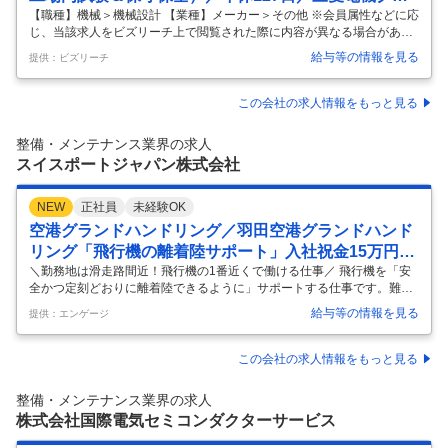
ープ／インフラを支える安定した経営基盤
【職種】機械＞機械設計 【業種】メーカー＞その他 ※会員属性などに応
じ、当該求人をビズリーチ上で閲覧された際に内容が異なる場合があり
ます 【当社について】 当社は、三菱電機グループ企業であり、重電各種
給与等の情報を見る
提供：ビズリーチ
プラントの保守/保全技術を基盤としたサービスソリューション事業を展
開しています。社会インフラを支え、景気に左右されない安定した経営
基盤を持ちながら、新技術の挑戦にも積極的に取り組んでいます。 【仕
この会社の求人情報をもっと見る
事の内容】 三菱電機社の受配電システム製作所にて製作する受配電設備
(配電盤・遮断器)やC-GIS設備の工場内出荷試験を実施いただきます。
整備・メンテナンス業界の求人
試験後は全国のビルや工場等に納入し、客先にてメンテナンス業務を実
スイスポートジャパン株式会社
施
…
NEW
正社員
未経験OK
空港グランドハンドリング／羽田空港グランドハンド
リング「飛行機の離着陸サポート」入社祝金15万円／
賞与・住宅手当・引越補助有
＼勤務地は滑走路間近！飛行機の1番近くで働ける仕事／ 飛行機を「安
全かつ定刻どおりに離着陸できるように」サポートする仕事です。難し
そうに感じるかもしれませんが、先輩のほとんどが未経験スタート！ ≪
給与等の情報を見る
提供：エンゲージ
仕事の流れ≫ ▼マーシャリング 空港に着陸した飛行機を、手旗を使って
ゲートまで誘導します。 ▼地上業務のサポート チームに分かれ下記業務
をこなします。 ・パッセンジャー・ボーディング・ブリッジ（搭乗橋）
この会社の求人情報をもっと見る
の操作 ・貨物の積み下ろし ・手荷物の仕分け など ▼次のフライトの準
備 定刻通り出発できるよう飛行機の準備をします。 ・乗客手荷物や貨物
整備・メンテナンス業界の求人
の積み込み ・機内清掃 など ▼プッシュバック トーイングカーと
…
株式会社国際電気セミコンダクターサービス