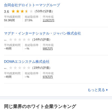
合同会社デロイトトーマツグループ
3.6
（
53
件の評価）
平均残業時間
有給取得率
平均年収
59.3
時間
27.5
%
1130
万円
マグナ・インターナショナル・ジャパン株式会社
--
（
14
件の評価）
平均残業時間
有給取得率
平均年収
--
時間
--
%
995
万円
DOWAエコシステム株式会社
--
（
19
件の評価）
平均残業時間
有給取得率
平均年収
--
時間
--
%
978
万円
もっと見る
同じ業界のホワイト企業ランキング