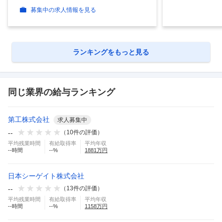
募集中の求人情報を見る
ランキングをもっと見る
同じ業界の給与ランキング
第工株式会社
求人募集中
--
（
10
件の評価）
平均残業時間
有給取得率
平均年収
--
時間
--
%
1881
万円
日本シーゲイト株式会社
--
（
13
件の評価）
平均残業時間
有給取得率
平均年収
--
時間
--
%
1158
万円