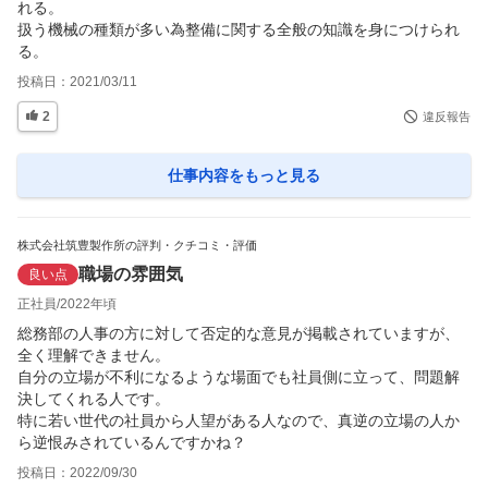
れる。

扱う機械の種類が多い為整備に関する全般の知識を身につけられ
る。
投稿日：
2021/03/11
2
違反報告
仕事内容
をもっと見る
株式会社筑豊製作所の評判・クチコミ・評価
職場の雰囲気
良い点
正社員
2022年頃
総務部の人事の方に対して否定的な意見が掲載されていますが、
全く理解できません。

自分の立場が不利になるような場面でも社員側に立って、問題解
決してくれる人です。

特に若い世代の社員から人望がある人なので、真逆の立場の人か
ら逆恨みされているんですかね？
投稿日：
2022/09/30