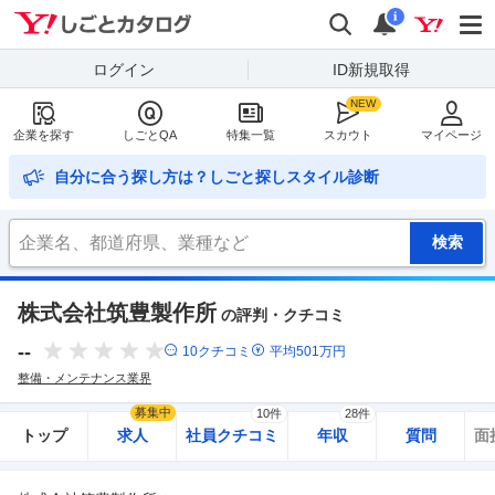
Yahoo!しごとカタログ
検索
通知
i
ログイン
ID新規取得
企業を探す
しごとQA
特集一覧
スカウト
マイページ
自分に合う探し方は？しごと探しスタイル診断
株式会社筑豊製作所
の評判・クチコミ
--
10
クチコミ
平均
501
万円
整備・メンテナンス業界
募集中
10件
28件
トップ
求人
社員クチコミ
年収
質問
面