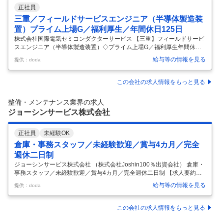
正社員
三重／フィールドサービスエンジニア（半導体製造装
置）プライム上場G／福利厚生／年間休日125日
株式会社国際電気セミコンダクターサービス 【三重】フィールドサービ
スエンジニア（半導体製造装置）◇プライム上場G／福利厚生年間休日1
25日 【仕事内容】 【三重】フィールドサービスエンジニア（半導体製
給与等の情報を見る
提供：doda
造装置）◇プライム上場G／福利厚生年間休日125日 【具体的な仕事内
容】 半導体製造装置（株式会社KOKUSAI ELECTRIC社製）の搬入、セ
ットアップから保守メンテナンス、改造などの業務に携わっていただき
この会社の求人情報をもっと見る
ます。 2～3名でチームを組み、お客様工場に出向いて業務を実施してい
ただきます。 ■お客様工場への新規装置の搬入セットアップ業務 ■お客
整備・メンテナンス業界の求人
様工場の既存装置への保守、改造、サービスプロダクトの提
…
ジョーシンサービス株式会社
正社員
未経験OK
倉庫・事務スタッフ／未経験歓迎／賞与4カ月／完全
週休二日制
ジョーシンサービス株式会社 （株式会社Joshin100％出資会社） 倉庫・
事務スタッフ／未経験歓迎／賞与4カ月／完全週休二日制 【求人要約】
★大手上場グループで安心！Joshin100％出資 ★未経験歓迎！異業種か
給与等の情報を見る
提供：doda
ら入社した先輩も多数活躍中 ★定着率97％！完全週休二日制／賞与4カ
月分 Joshinグループならではの安定感！ 腰を据えて長く働きませんか？
＼POINT！／ ◆Joshinグループの安定基盤！ ◆年収例390万円以上！ ◆
この会社の求人情報をもっと見る
賞与実績4カ月分 ◆完全週休二日制 ◆未経験OK！丁寧なOJT ◆定着率9