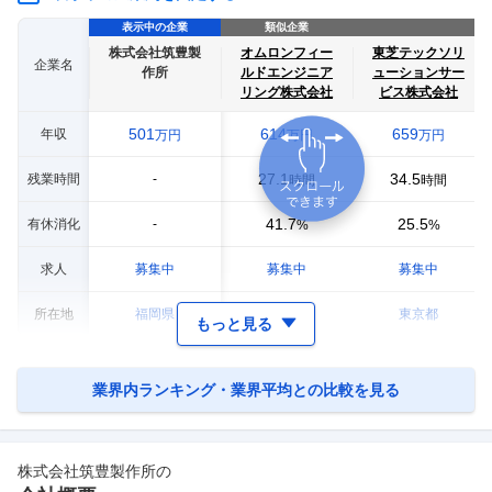
表示中の企業
類似企業
株式会社筑豊製
オムロンフィー
東芝テックソリ
企業名
作所
ルドエンジニア
ューションサー
リング株式会社
ビス株式会社
501
614
659
年収
万円
万円
万円
27.1
34.5
残業時間
-
時間
時間
41.7
25.5
有休消化
-
%
%
求人
募集中
募集中
募集中
所在地
福岡県
東京都
東京都
もっと見る
業界内ランキング・業界平均との比較を見る
株式会社筑豊製作所
の