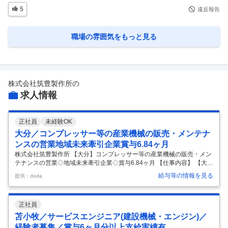
5
違反報告
職場の雰囲気
をもっと見る
株式会社筑豊製作所
の
求人情報
正社員
未経験OK
大分／コンプレッサー等の産業機械の販売・メンテナ
ンスの営業地域未来牽引企業賞与6.84ヶ月
株式会社筑豊製作所 【大分】コンプレッサー等の産業機械の販売・メン
テナンスの営業◇地域未来牽引企業◇賞与6.84ヶ月 【仕事内容】 【大
分】コンプレッサー等の産業機械の販売・メンテナンスの営業◇地域未
給与等の情報を見る
提供：doda
来牽引企業◇賞与6.84ヶ月 【具体的な仕事内容】 【入社時に特別な経
験・スキルは必要なし！「営業に挑戦したい」というあなたのご応募を
お待ちしています！／販売~修理まで一貫して対応】 ●業務概要： 産業
正社員
用機械の販売、メンテナンスに関する「提案営業」をお任せします。 ●
業務詳細： 当社で取り扱ってる、産業機械（コンプレッサーが中心）の
苫小牧／サービスエンジニア(建設機械・エンジン)／
本体販売やメンテナンスの営業を中心に行っていただきます。既存顧客
経験者募集／賞与6ヶ月分以上支給実績有