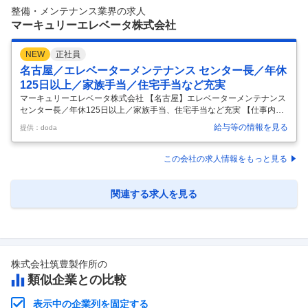
7％超 ◎当社について … 関西を中心に全国に220店舗を展開する大手家
整備・メンテナンス業界の求人
電量販店「
…
マーキュリーエレベータ株式会社
NEW
正社員
名古屋／エレベーターメンテナンス センター長／年休
125日以上／家族手当／住宅手当など充実
マーキュリーエレベータ株式会社 【名古屋】エレベーターメンテナンス
センター長／年休125日以上／家族手当、住宅手当など充実 【仕事内
容】 【名古屋】エレベーターメンテナンス センター長／年休125日以上
給与等の情報を見る
提供：doda
／家族手当、住宅手当など充実 【具体的な仕事内容】 ～エレベーター・
エスカレーターの世界シェアトップクラス「オーチス」グループ企業／
大きなフィールドで安定した働き方を実現～ ■業務概要 エレベーター・
この会社の求人情報をもっと見る
エスカレーターのメンテナンスポジションの統括業務を担当頂きます。
＜大手メーカーに幅広く対応／取り扱いメーカー＞ 三菱電機／日立製作
所／東芝／日本オーチス・エレベータ／フジテック など 様々な大手
…
関連する求人を見る
株式会社筑豊製作所
の
類似企業との比較
表示中の企業列を固定する