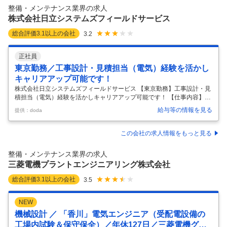
器やシステム等店舗丸ごとテクニカルサポート。 ・東芝テック営業担当
整備・メンテナンス業界の求人
と協力したソリューション提案。 ＜保守要件定義・設計・構築＞ プロ
…
株式会社日立システムズフィールドサービス
総合評価
3.1
以上の会社
3.2
正社員
東京勤務／工事設計・見積担当（電気）経験を活かし
キャリアアップ可能です！
株式会社日立システムズフィールドサービス 【東京勤務】工事設計・見
積担当（電気）経験を活かしキャリアアップ可能です！ 【仕事内容】
【東京勤務】工事設計・見積担当（電気）経験を活かしキャリアアップ
給与等の情報を見る
提供：doda
可能です！ 【具体的な仕事内容】 【日立システムズ子会社／中途入社多
く馴染みやすい環境／福利厚生・教育体制充実で平均勤続年数22年超え
／有給の取りやすさ◎】 ■業務内容： 配属となる組織は、ファシリティ
この会社の求人情報をもっと見る
工事（設備）、ネットワーク工事（主に交換機）におけるプレ対応を行
います。お客様への訪問、設計、見積、施工仕様作成を行い、受注した
整備・メンテナンス業界の求人
案件については状況により施工検査の立ち合いも行います。 今回は、電
三菱電機プラントエンジニアリング株式会社
気工事の
…
総合評価
3.1
以上の会社
3.5
NEW
機械設計 ／ 「香川」電気エンジニア（受配電設備の
工場内試験＆保守保全）／年休127日／三菱電機グル