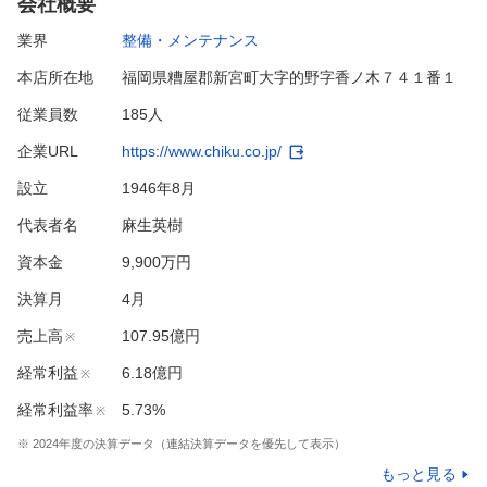
会社概要
業界
整備・メンテナンス
本店所在地
福岡県糟屋郡新宮町大字的野字香ノ木７４１番１
従業員数
185人
企業URL
https://www.chiku.co.jp/
設立
1946年8月
代表者名
麻生英樹
資本金
9,900万円
決算月
4
月
売上高
107.95億円
※
経常利益
6.18億円
※
経常利益率
5.73%
※
※
2024
年度の決算データ（連結決算データを優先して表示）
もっと見る