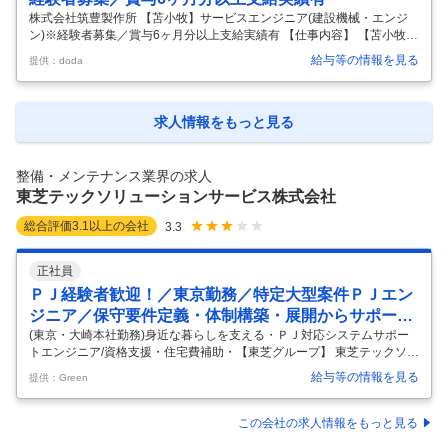
が
…
株式会社筑豊製作所 【苫小牧】サービスエンジニア(建設機械・エンジ
ン)※経験者募集／賞与6ヶ月分以上支給実績有 【仕事内容】 【苫小牧】
サービスエンジニア(建設機械・エンジン)※経験者募集／賞与6ヶ月分以
給与等の情報を見る
提供：doda
上支給実績有 【具体的な仕事内容】 ～20代・30代の先輩社員が多数活
躍中！機械メンテナンスのスペシャリストとしてご活躍いただけます～
●募集背景： エンジンや建機・クレーン、産業用機械など、さまざまな
機械の販売や整備・メンテナンス・製作を手掛ける当社。国内有数の整
求人情報をもっと見る
備力”を武器に、日本のモノづくりを支えている会社です当社のキーポジ
ションとなる技術職の増員募集を行います。好環境・高待遇が自慢の当
…
整備・メンテナンス業界の求人
東芝テックソリューションサービス株式会社
総合評価
3.1
以上の会社
3.3
正社員
ＰＪ経験者歓迎！／東京勤務／特定大型案件ＰＪエン
ジニア／保守要件定義・体制構築・展開からサポート
まで
(東京・大崎本社勤務)身近な暮らしを支える・ＰＪ対応システムサポー
トエンジニア/資格支援・住宅費補助・【東芝グループ】 東芝テックソリ
ューションサービス株式会社 - トップシェアの店舗システムを支え続け
給与等の情報を見る
提供：Green
る東芝グループ会社 仕事内容 ～全国チェーンの大規模案件専門対応、お
客様も製品も身近に感じられる～ ・大手コンビニエンスストアをはじめ
とする全国チェーンの大型案件プロジェクトへ参画 保守要件定義、体制
この会社の求人情報をもっと見る
設計・構築から展開対応をプロジェクト単位で担当。 ・店舗内の構成機