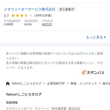
メタウォーターサービス株式会社
求人募集中
3.7
（
39
件の評価）
平均残業時間
有給取得率
平均年収
5.0
時間
68.0
%
492
万円
もっと見る
本ページに掲載の企業情報の各種データについては
ヘルプページ
をご参照
ください。
求人情報の検索は株式会社スタンバイが提供する求人検索エンジン「スタ
ンバイ」となります。
Yahoo!しごとカタログ
企業情報TOP
整備・メンテナンス
株式
Yahoo!しごとカタログ
登録情報
スカウトメッセージ
マイページ
Web履歴書
配信設定