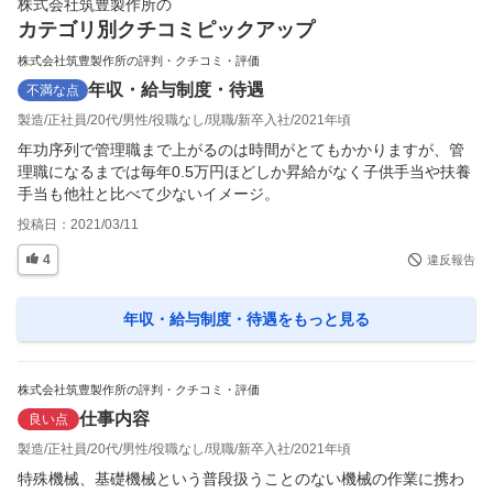
株式会社筑豊製作所
の
カテゴリ別クチコミピックアップ
株式会社筑豊製作所の評判・クチコミ・評価
年収・給与制度・待遇
不満な点
製造
正社員
20代
男性
役職なし
現職
新卒入社
2021年頃
年功序列で管理職まで上がるのは時間がとてもかかりますが、管
理職になるまでは毎年0.5万円ほどしか昇給がなく子供手当や扶養
手当も他社と比べて少ないイメージ。
投稿日：
2021/03/11
4
違反報告
年収・給与制度・待遇
をもっと見る
株式会社筑豊製作所の評判・クチコミ・評価
仕事内容
良い点
製造
正社員
20代
男性
役職なし
現職
新卒入社
2021年頃
特殊機械、基礎機械という普段扱うことのない機械の作業に携わ