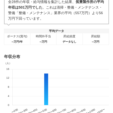
全28件の年収・給与情報を集計した結果、
筑豊製作所の平均
0件
0件
年収は501万円でした
。これは清掃・整備・メンテナンス・
警備「整備・メンテナンス」業界の平均（557万円）より56
万円下回っています。
平均データ
ボーナス(賞与)
時間外手当
昇給頻度
昇給額
--
--
--
万円/年
万円
データなし
万円
年収分布