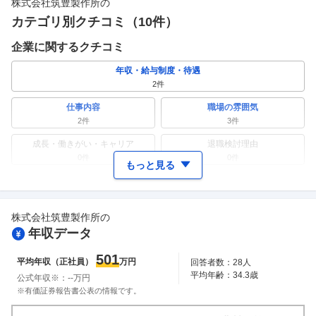
株式会社筑豊製作所
の
カテゴリ別クチコミ（
10
件）
企業に関するクチコミ
年収・給与制度・待遇
2
件
仕事内容
職場の雰囲気
2
件
3
件
成長・働きがい・キャリア
退職検討理由
0件
0件
もっと見る
ワークライフバランス
女性の活躍・働きやすさ
0件
0件
株式会社筑豊製作所
の
副業
テレワーク・リモートワーク
年収データ
0件
0件
人事・評価制度
入社理由・入社後ギャップ
501
平均年収（正社員）
万円
回答者数：
28
人
3
件
0件
平均年齢：
34.3
歳
公式年収※：
--
万円
企業の選考に関するクチコミ
※有価証券報告書公表の情報です。
中途採用面接・選考
新卒採用面接・選考