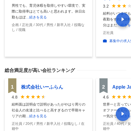
男性でも、育児休暇を取得しやすい環境で、実
3.2
際に取得率はとても高いと思われます。休日出
給料がいつまでも
勤もほぼ
…続きを見る
夜勤をすれば給料
企画
正社員
30代
男性
新卒入社
役職な
分はまだ
…続きを
し
現職
正社員
募集中の求人
総合満足度
が高い会社ランキング
1
2
株式会社いーふらん
Apple 
4.8
4.6
給料面は説明会で説明があったがやはり周りの
世界一と言ってい
社会人の友達と比べると高すぎるので早期キャ
オファーをもらっ
リアの期
…続きを見る
ー気分で
…続きを
正社員
20代
男性
新卒入社
役職なし
在
正社員
40代
女
籍中
籍中