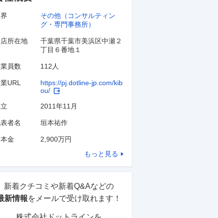
業界
その他（コンサルティン
グ・専門事務所）
本店所在地
千葉県千葉市美浜区中瀬２
丁目６番地１
従業員数
112人
業URL
https://pj.dotline-jp.com/kib
ou/
設立
2011年11月
代表者名
垣本祐作
資本金
2,900万円
もっと見る
新着クチコミや新着Q&Aなどの
最新情報
をメールで受け取れます！
株式会社ドットライン
を