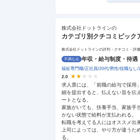
株式会社ドットライン
の
カテゴリ別クチコミピック
株式会社ドットラインの評判・クチコミ・評
年収・給与制度・待遇
不満な点
福祉専門職
正社員
20代
男性
役職なし
2.0
求人票には、「前職の給与で採用
細を提出すると、払えない旨を伝
ートとなる。

家族がいても、扶養手当、家族手当等
かない状態で給料が支払われる。

転職を考えてる人にはオススメ出来
上司によっては、やり方が違うた
る。
