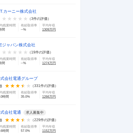
.T.カーニー株式会社
（
3
件の評価）
均残業時間
有給取得率
平均年収
時間
--
%
1309
万円
GEジャパン株式会社
（
19
件の評価）
均残業時間
有給取得率
平均年収
時間
--
%
1274
万円
株式会社電通グループ
.8
（
331
件の評価）
均残業時間
有給取得率
平均年収
.0
時間
35.0
%
1266
万円
株式会社電通
求人募集中
.8
（
229
件の評価）
均残業時間
有給取得率
平均年収
.6
時間
57.0
%
1152
万円