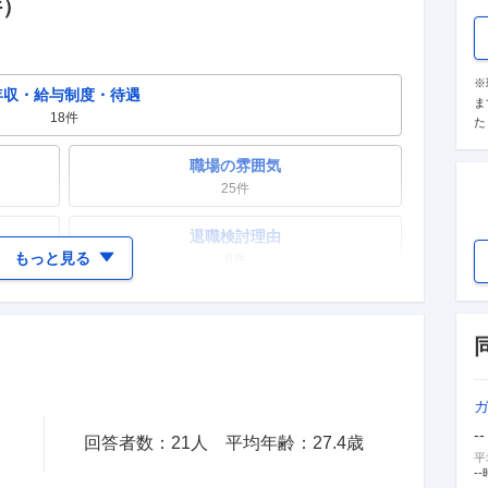
件）
※
年収・給与制度・待遇
ま
18
件
た
職場の雰囲気
25
件
退職検討理由
もっと見る
8
件
女性の活躍・働きやすさ
3
件
テレワーク・リモートワーク
0件
--
回答者数：
21
人
平均年齢：
27.4
歳
入社理由・入社後ギャップ
平
16
件
--