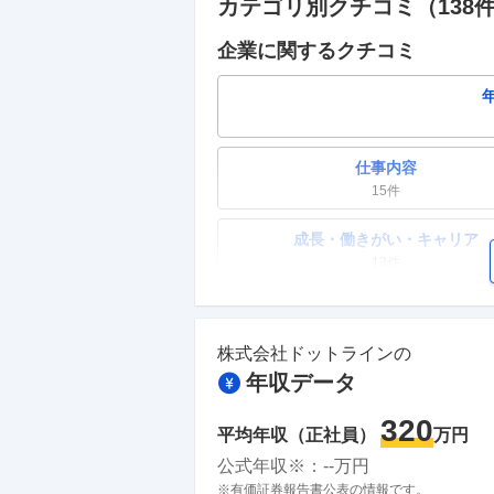
カテゴリ別クチコミ（
138
企業に関するクチコミ
仕事内容
15
件
成長・働きがい・キャリア
13
件
ワークライフバランス
12
件
株式会社ドットライン
の
年収データ
副業
0件
320
平均年収（正社員）
万円
人事・評価制度
公式年収※：
--
万円
10
件
※有価証券報告書公表の情報です。