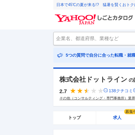
日本で45℃の夏が来る!? 猛暑を賢くおト
5つの質問で自分に合った転職・就
株式会社ドットライン
の
2.7
138
クチコミ
その他（コンサルティング・専門事務所）業
募集
トップ
求人