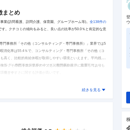
徴まとめ
事業(訪問看護、訪問介護、保育園、グループホーム等)。
全138件の
です。
クチコミの傾向をみると、良い点の比率が50.0％と肯定的な意
。
専門事務所「その他（コンサルティング・専門事務所）」業界では5
暇消化率は55.4％で、コンサルティング・専門事務所「その他（コ
りも高く、比較的有給休暇が取得しやすい環境といえます。
平均残業
門事務所「その他（コンサルティング・専門事務所）」業界平均よりも
ルティング・専門事務所業界の中でも比較的高い水準に位置しており、
い環境です。
ど、働きやすさに関する評価が高いです。
た結果であり、実際とは異なる可能性があります。
続きを見る