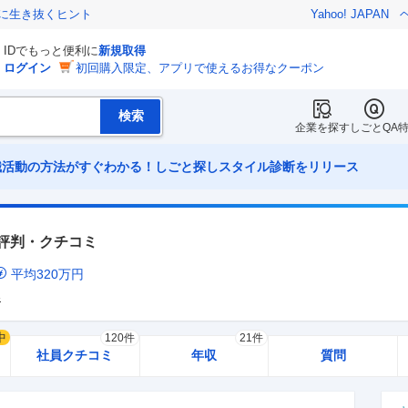
クに生き抜くヒント
Yahoo! JAPAN
IDでもっと便利に
新規取得
ログイン
初回購入限定、アプリで使えるお得なクーポン
企業を探す
しごとQA
職活動の方法がすぐわかる！しごと探しスタイル診断をリリース
評判・クチコミ
平均
320
万円
界
中
120件
21件
社員クチコミ
年収
質問