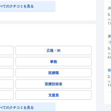
べてのクチコミを見る
J
3
平
7.
3
広報・IR
平
6.
事務
医療職
2
平
医療技術者
7.
支援員
べてのクチコミを見る