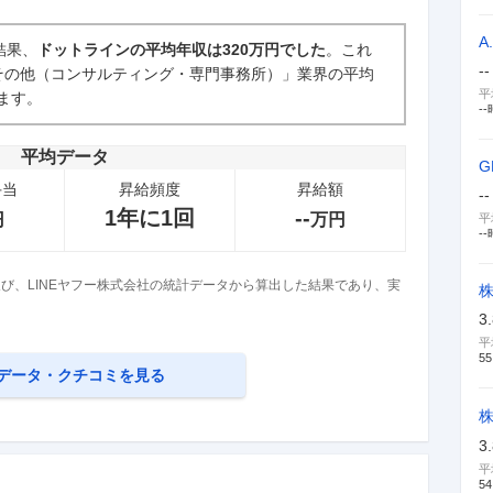
A
結果、
ドットラインの平均年収は320万円でした
。これ
--
その他（コンサルティング・専門事務所）」業界の平均
新卒採用面接・選考
平
います。
6
件
--
平均データ
手当
昇給頻度
昇給額
--
1年に1回
--
円
万円
平
--
び、LINEヤフー株式会社の統計データから算出した結果であり、実
3
平
55
データ・クチコミを見る
3
平
54