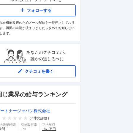
フォローする
現在機能改善のためメール配信を一時停止しており
す。再開の時期が決まりましたら改めてお知らせい
します。
あなたのクチコミが、
誰かの道しるべに
クチコミを書く
同じ業界の給与ランキング
ガートナージャパン株式会社
（
2
件の評価）
均残業時間
有給取得率
平均年収
時間
--
%
1472
万円