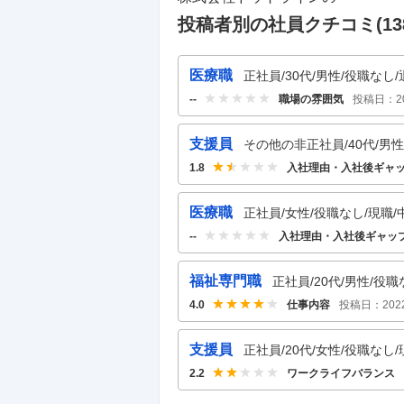
投稿者別の社員クチコミ(
13
医療職
正社員/30代/男性/役職なし/
職場の雰囲気
投稿日：
2
--
支援員
その他の非正社員/40代/男性/
入社理由・入社後ギャ
1.8
医療職
正社員/女性/役職なし/現職/
入社理由・入社後ギャッ
--
福祉専門職
正社員/20代/男性/役職
仕事内容
投稿日：
202
4.0
支援員
正社員/20代/女性/役職なし/
ワークライフバランス
2.2