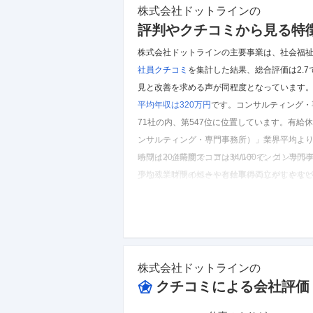
株式会社ドットライン
の
評判やクチコミから見る特
株式会社ドットラインの主要事業は、社会福祉
社員クチコミ
を集計した結果、
総合評価は2.7
見と改善を求める声が同程度となっています
平均年収は320万円
です。
コンサルティング・
71社の内、第547位に位置しています。
有給休
ンサルティング・専門事務所）」業界平均よ
時間は20.4時間で、コンサルティング・専
ホワイト企業度スコアは34/100で、コンサ
少なく、プライベートと仕事の両立がしやす
平均残業時間の短さや有給取得のしやすさな
※しごとカタログに投稿されたクチコミを集計し
株式会社ドットライン
のクチコミを見る
株式会社ドットライン
の
クチコミによる会社評価