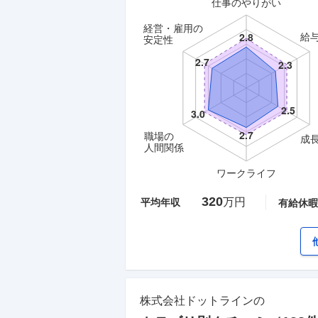
仕事のやりがい
経営・雇用の
給
安定性
職場の
成
人間関係
ワークライフ
320
万円
平均年収
有給休暇
株式会社ドットライン
の