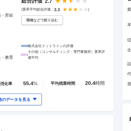
総合評価
2.7
(業界平均総合評価：
3.3
)
与・昇給
職種などで絞り込む
株式会社ドットライン
の評価
企
その他（コンサルティング・専門事務所）
業界評
長・教育
価平均
20.4
55.4
時間
%
平均残業時間
消化率
他のデータを見る