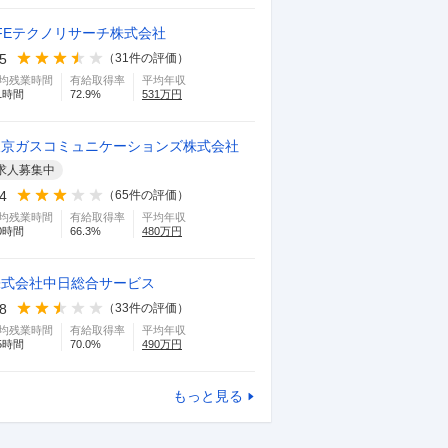
FEテクノリサーチ株式会社
.5
（
31
件の評価）
均残業時間
有給取得率
平均年収
1
時間
72.9
%
531
万円
東京ガスコミュニケーションズ株式会社
求人募集中
.4
（
65
件の評価）
均残業時間
有給取得率
平均年収
0
時間
66.3
%
480
万円
株式会社中日総合サービス
.8
（
33
件の評価）
均残業時間
有給取得率
平均年収
5
時間
70.0
%
490
万円
もっと見る