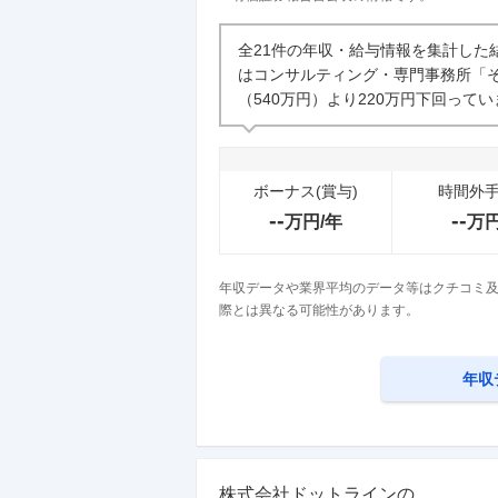
企業の選考に関するクチコミ
全21件の年収・給与情報を集計した
はコンサルティング・専門事務所「
中途採用面接・選考
（540万円）より220万円下回って
10
件
ボーナス(賞与)
時間外
--
--
万円/年
万
年収データや業界平均のデータ等はクチコミ及
際とは異なる可能性があります。
年収
株式会社ドットライン
の