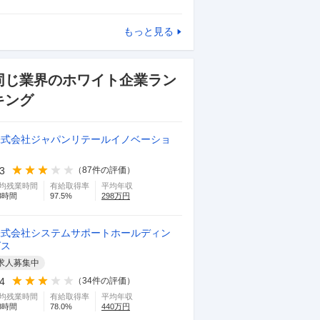
もっと見る
同じ業界のホワイト企業ラン
キング
株式会社ジャパンリテールイノベーショ
ン
.3
（
87
件の評価）
均残業時間
有給取得率
平均年収
3
時間
97.5
%
298
万円
株式会社システムサポートホールディン
グス
求人募集中
.4
（
34
件の評価）
均残業時間
有給取得率
平均年収
8
時間
78.0
%
440
万円