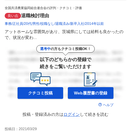
全国共済農業協同組合連合会の評判・クチコミ・評価
退職検討理由
良い点
事務
正社員
20代
男性
役職なし
退職済み
新卒入社
2014年以前
アットホームな雰囲気があり、茨城県にしては給料も良かったの
で、状況が変わ...
選考中
の方もクチコミ投稿OK！
以下のどちらかの登録で
続きをご覧いただけます
クチコミ投稿
Web履歴書の
登録
ヘルプ
投稿・登録済みの方は
ログイン
して
続きを読む
投稿日：
2021/03/29