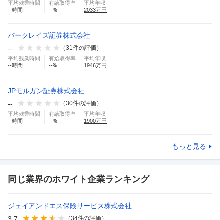
平均残業時間
有給取得率
平均年収
--
時間
--
%
2033
万円
バークレイズ証券株式会社
--
（
31
件の評価）
平均残業時間
有給取得率
平均年収
--
時間
--
%
1946
万円
JPモルガン証券株式会社
--
（
30
件の評価）
平均残業時間
有給取得率
平均年収
--
時間
--
%
1900
万円
もっと見る
同じ業界のホワイト企業ランキング
ジェイアンドエス保険サービス株式会社
3.7
（
34
件の評価）