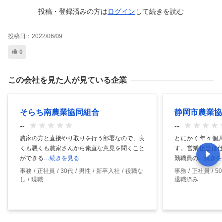
投稿・登録済みの方は
ログイン
して
続きを読む
投稿日：
2022/06/09
0
この会社を見た人が見ている企業
そらち南農業協同組合
静岡市農業協
--
--
農家の方と直接やり取りを行う部署なので、良
とにかく年々個
くも悪くも農家さんから素直な意見を聞くこと
す。営業担当は仕
ができる
…続きを見る
勤職員の
…続きを
事務
正社員
30代
男性
新卒入社
役職な
事務
正社員
5
し
現職
退職済み