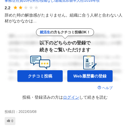
事務
正社員
20代
男性
役職なし
退職済み
新卒入社
2016年頃
2.2
辞めた時の解放感がたまりません。組織に合う人材と合わない人
材がなかなかは...
就活生
の方もクチコミ投稿OK！
以下のどちらかの登録で
続きをご覧いただけます
クチコミ投稿
Web履歴書の
登録
ヘルプ
投稿・登録済みの方は
ログイン
して
続きを読む
投稿日：
2022/03/08
0