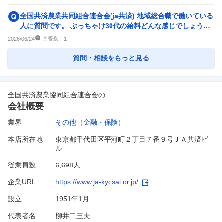
全国共済農業共同組合連合会(ja共済) 地域総合職で働いている
人に質問です。 ぶっちゃけ30代の給料どんな感じでしょうか
教えて頂...
回答数：
2026/06/24
1
質問・相談をもっと見る
全国共済農業協同組合連合会
の
会社概要
業界
その他（金融・保険）
本店所在地
東京都千代田区平河町２丁目７番９号ＪＡ共済ビ
ル
従業員数
6,698人
企業URL
https://www.ja-kyosai.or.jp/
設立
1951年1月
代表者名
柳井二三夫