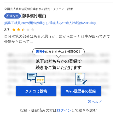
全国共済農業協同組合連合会の評判・クチコミ・評価
退職検討理由
不満な点
損調
正社員
30代
男性
役職なし
退職済み
中途入社
既婚
2019年頃
2.7
自分次第の部分はあると思うが、次から次へと仕事が回ってきて
外勤から戻って...
選考中
の方もクチコミ投稿OK！
以下のどちらかの登録で
続きをご覧いただけます
クチコミ投稿
Web履歴書の
登録
ヘルプ
投稿・登録済みの方は
ログイン
して
続きを読む