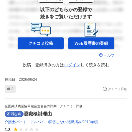
以下のどちらかの登録で
続きをご覧いただけます
クチコミ投稿
Web履歴書の
登録
ヘルプ
投稿・登録済みの方は
ログイン
して
続きを読む
投稿日：
2026/06/24
0
クチコミ詳細
全国共済農業協同組合連合会の評判・クチコミ・評価
退職検討理由
不満な点
介護士
パート・アルバイト
回答しない
退職済み
2019年頃
1.3