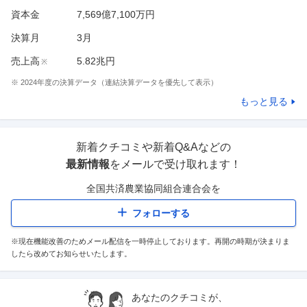
資本金
7,569億7,100万円
決算月
3
月
売上高
5.82兆円
※
※
2024
年度の決算データ（連結決算データを優先して表示）
もっと見る
新着クチコミや新着Q&Aなどの
最新情報
をメールで受け取れます！
全国共済農業協同組合連合会
を
フォローする
※現在機能改善のためメール配信を一時停止しております。再開の時期が決まりま
したら改めてお知らせいたします。
あなたのクチコミが、