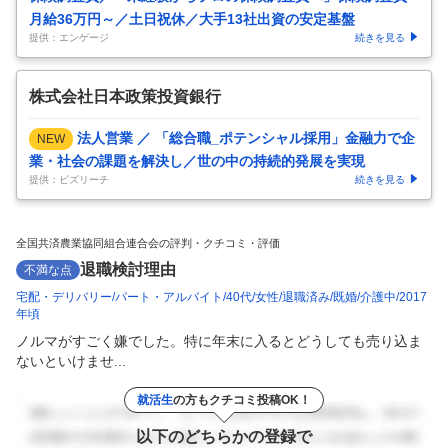
月給36万円～／土日祝休／大手13社出資の安定基盤
提供：エンゲージ
続きを見る
株式会社日本政策投資銀行
法人営業 ／ 「総合職_ポテンシャル採用」金融力で企
NEW
業・社会の課題を解決し／世の中の持続的発展を実現
提供：ビズリーチ
続きを見る
全国共済農業協同組合連合会の評判・クチコミ・評価
退職検討理由
不満な点
宅配・デリバリー
パート・アルバイト
40代
女性
退職済み
既婚
介護中
2017
年頃
ノルマがすごく嫌でした。特に年末に入るとどうしても売り込ま
ないといけませ...
就活生
の方もクチコミ投稿OK！
以下のどちらかの登録で