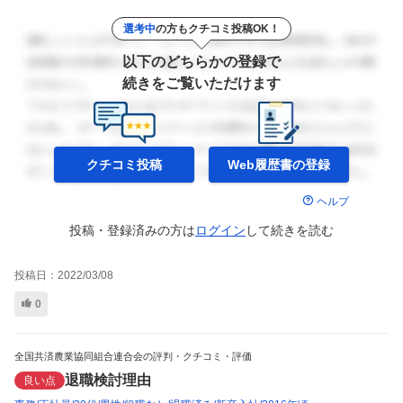
選考中
の方もクチコミ投稿OK！
以下のどちらかの登録で
続きをご覧いただけます
クチコミ投稿
Web履歴書の
登録
ヘルプ
投稿・登録済みの方は
ログイン
して
続きを読む
投稿日：
2022/03/08
0
全国共済農業協同組合連合会の評判・クチコミ・評価
退職検討理由
良い点