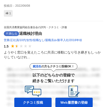
投稿日：
2022/06/08
1
全国共済農業協同組合連合会の評判・クチコミ・評価
退職検討理由
不満な点
営業
正社員
10代
女性
役職なし
退職済み
新卒入社
2018年頃
1.5
ようやく窓口を覚えたころに共済に移動になり引き継ぎもしっか
りしていなけれ...
就活生
の方もクチコミ投稿OK！
以下のどちらかの登録で
続きをご覧いただけます
クチコミ投稿
Web履歴書の
登録