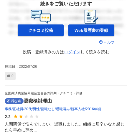
続きをご覧いただけます
クチコミ投稿
Web履歴書の
登録
ヘルプ
投稿・登録済みの方は
ログイン
して
続きを読む
投稿日：
2022/07/26
0
全国共済農業協同組合連合会の評判・クチコミ・評価
退職検討理由
不満な点
事務
正社員
20代
男性
役職なし
退職済み
新卒入社
2016年頃
2.2
人間関係で悩んでしまい、退職しました。組織に居辛いなと感じ
たら早めに辞め...