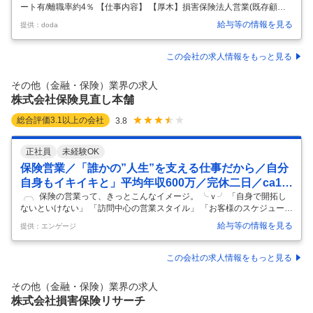
中途採用面接・選考
新卒採用面接・選考
ート有/離職率約4％ 【仕事内容】 【厚木】損害保険法人営業(既存顧客
0件
6
件
担当)/年休122日/リモート有/離職率約4％ 【具体的な仕事内容】 【創業1
給与等の情報を見る
提供：doda
15年／既存顧客担当／顧客に深く向き合う法人営業／リモート可/セカン
ドキャリア歓迎】 ■ミッション 既存顧客への満期対応や契約管理をベー
スに、顧客の事業リスクや経営課題に応じた追加提案を行い、長期的な
この会社の求人情報をもっと見る
関係構築を推進します。単なる保険販売ではなく、課題解決を起点とし
たコンサルティブな営業スタイルが特徴です。 またじっくりとお客様と
その他（金融・保険）業界の求人
向き合える営業職となります。 ■仕事内容 〇既存
…
株式会社保険見直し本舗
総合評価
3.1
以上の会社
3.8
正社員
未経験OK
保険営業／「誰かの”人生”を支える仕事だから／自分
自身もイキイキと」平均年収600万／完休二日／ca10
304
╭╮ 保険の営業って、きっとこんなイメージ。 ╰ｖ╯ 「自身で開拓し
ないといけない」 「訪問中心の営業スタイル」 「お客様のスケジュール
に合わせて勤務」 ―それ、当社では全部ナシ。 【無理なく稼げる仕組
給与等の情報を見る
提供：エンゲージ
み】【私生活とのメリハリ】 どちらも叶える働き方、見てみてくださ
い。 ★Point1 来店型の保険見直しサービスを提供 新規のお客様獲得は
専任部署が対応するので テレアポや飛び込みは一切ありません。 目の前
この会社の求人情報をもっと見る
のお客様にじっくり向き合える環境です。 ★Point2 個人単位でインセン
ティブを支給 仮に店舗全体で目標を達成していなくても 個人で達成して
その他（金融・保険）業界の求人
いれば、インセンティブを支給。 成果に応じて高
…
株式会社損害保険リサーチ