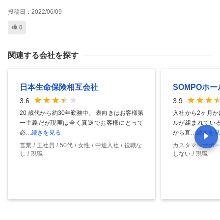
投稿日：
2022/06/09
0
関連する会社を探す
日本生命保険相互会社
SOMPOホ
3.6
3.9
20 歳代から約30年勤務中。 表向きはお客様第
入社から2ヶ月か
一主義だが現実は全く真逆でお客様にとって
ルが組まれている
必
…続きを見る
から直
…続きを見
営業
正社員
50代
女性
中途入社
役職な
カスタマーサポー
し
現職
しない
現職