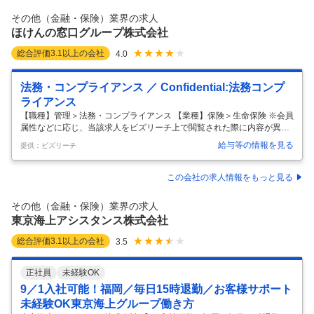
ンス等国内初のファイナンススキームを先駆的に開発し、日本の産業・
その他（金融・保険）業界の求人
金融界に対し、大きな役割を果たしてきました。 現
…
ほけんの窓口グループ株式会社
総合評価
3.1
以上の会社
4.0
法務・コンプライアンス ／ Confidential:法務コンプ
ライアンス
【職種】管理＞法務・コンプライアンス 【業種】保険＞生命保険 ※会員
属性などに応じ、当該求人をビズリーチ上で閲覧された際に内容が異な
る場合があります ★法務コンプライアンス職（本社勤務）★ 全国に803
給与等の情報を見る
提供：ビズリーチ
店舗を持つ保険ショップの本社で一緒に働きませんか？ ワークライフバ
ランス抜群で働きやすい環境です。 会社のリスク管理を担う重要な仕事
をお任せします。 ・契約書審査（和文） ・契約書管理 ・各部署からの
この会社の求人情報をもっと見る
法務相談対応 ・トラブル、係争対応 ・顧問弁護士等の外部専門家との連
携 ・個人情報管理業務等 ▽入社後のキャリアパス▽ 「マネジメント職
その他（金融・保険）業界の求人
を目指していただくコース」と「専門性を磨いていただくコース」が
…
東京海上アシスタンス株式会社
総合評価
3.1
以上の会社
3.5
正社員
未経験OK
9／1入社可能！福岡／毎日15時退勤／お客様サポート
未経験OK東京海上グループ働き方