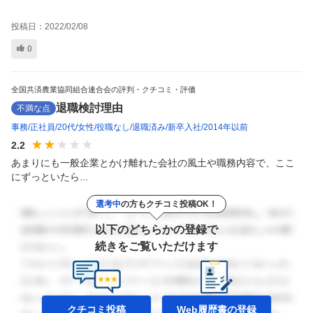
投稿日：
2022/02/08
0
全国共済農業協同組合連合会の評判・クチコミ・評価
退職検討理由
不満な点
事務
正社員
20代
女性
役職なし
退職済み
新卒入社
2014年以前
2.2
あまりにも一般企業とかけ離れた会社の風土や職務内容で、ここ
にずっといたら...
選考中
の方もクチコミ投稿OK！
以下のどちらかの登録で
続きをご覧いただけます
クチコミ投稿
Web履歴書の
登録