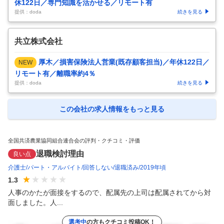
休122日／専門知識を活かせる／リモート有
提供：doda
続きを見る
共立株式会社
厚木／損害保険法人営業(既存顧客担当)／年休122日／
NEW
リモート有／離職率約4％
提供：doda
続きを見る
この会社の求人情報をもっと見る
全国共済農業協同組合連合会の評判・クチコミ・評価
退職検討理由
良い点
介護士
パート・アルバイト
回答しない
退職済み
2019年頃
1.3
人事のかたが面接をするので、配属先の上司は配属されてから対
面しました。人...
選考中
の方もクチコミ投稿OK！