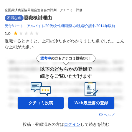
全国共済農業協同組合連合会の評判・クチコミ・評価
退職検討理由
不満な点
受付
パート・アルバイト
20代
女性
退職済み
既婚
介護中
2014年以前
1.0
退職するときくと、上司の冷たさがわかりました嫌でした。こん
な上司が大嫌い...
選考中
の方もクチコミ投稿OK！
以下のどちらかの登録で
続きをご覧いただけます
クチコミ投稿
Web履歴書の
登録
ヘルプ
投稿・登録済みの方は
ログイン
して
続きを読む