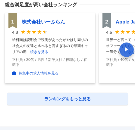
総合満足度
が高い会社ランキング
1
2
株式会社いーふらん
Apple 
4.8
4.6
給料面は説明会で説明があったがやはり周りの
世界一と言ってい
社会人の友達と比べると高すぎるので早期キャ
オファーをもらっ
リアの期
…続きを見る
ー気分で
…続きを
正社員
20代
男性
新卒入社
役職なし
在
正社員
40代
女
籍中
籍中
募集中の求人情報を見る
ランキングをもっと見る