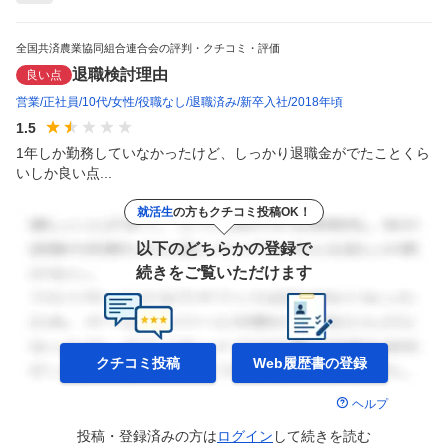
全国共済農業協同組合連合会の評判・クチコミ・評価
退職検討理由
良い点
営業
正社員
10代
女性
役職なし
退職済み
新卒入社
2018年頃
1.5
1年しか勤務していなかったけど、しっかり退職金がでたことくら
いしか良い点...
就活生
の方もクチコミ投稿OK！
以下のどちらかの登録で
続きをご覧いただけます
クチコミ投稿
Web履歴書の
登録
ヘルプ
投稿・登録済みの方は
ログイン
して
続きを読む