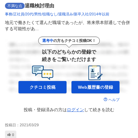
退職検討理由
不満な点
事務
正社員
20代
男性
役職なし
退職済み
新卒入社
2014年以前
地元で働きたくて選んだ職場であったが、将来県本部通しで合併
する可能性があ...
選考中
の方もクチコミ投稿OK！
以下のどちらかの登録で
続きをご覧いただけます
クチコミ投稿
Web履歴書の
登録
ヘルプ
投稿・登録済みの方は
ログイン
して
続きを読む
投稿日：
2021/03/29
0