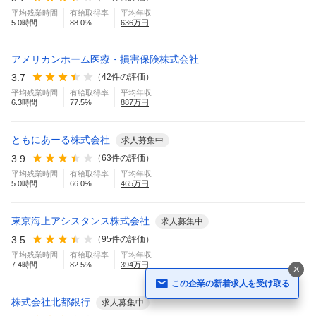
平均残業時間
有給取得率
平均年収
5.0
時間
88.0
%
636
万円
アメリカンホーム医療・損害保険株式会社
3.7
（
42
件の評価）
平均残業時間
有給取得率
平均年収
6.3
時間
77.5
%
887
万円
ともにあーる株式会社
求人募集中
3.9
（
63
件の評価）
平均残業時間
有給取得率
平均年収
5.0
時間
66.0
%
465
万円
東京海上アシスタンス株式会社
求人募集中
3.5
（
95
件の評価）
平均残業時間
有給取得率
平均年収
7.4
時間
82.5
%
394
万円
この企業の新着求人を受け取る
株式会社北都銀行
求人募集中