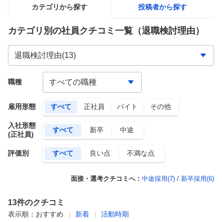
カテゴリから探す
投稿者から探す
カテゴリ別の社員クチコミ一覧
（退職検討理由）
職種
雇用形態
すべて
正社員
バイト
その他
入社形態
すべて
新卒
中途
(正社員)
評価別
すべて
良い点
不満な点
面接・選考クチコミへ：
中途採用(
7
)
/
新卒採用(
6
)
13
件のクチコミ
表示順：
おすすめ
新着
活動時期