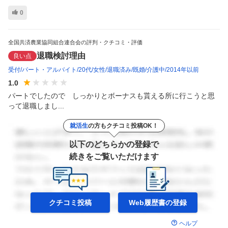
0
全国共済農業協同組合連合会の評判・クチコミ・評価
退職検討理由
良い点
受付
パート・アルバイト
20代
女性
退職済み
既婚
介護中
2014年以前
1.0
パートでしたので　しっかりとボーナスも貰える所に行こうと思
って退職しまし...
就活生
の方もクチコミ投稿OK！
以下のどちらかの登録で
続きをご覧いただけます
クチコミ投稿
Web履歴書の
登録
ヘルプ