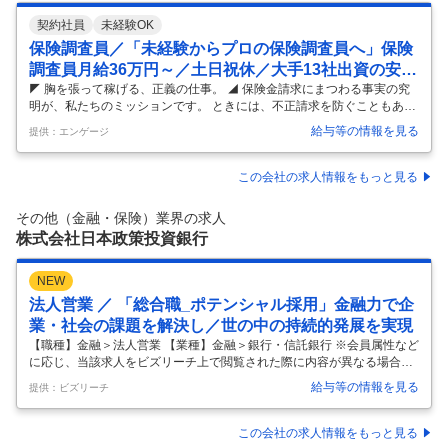
契約社員
未経験OK
保険調査員／「未経験からプロの保険調査員へ」保険
調査員月給36万円～／土日祝休／大手13社出資の安定
基盤
◤ 胸を張って稼げる、正義の仕事。 ◢ 保険金請求にまつわる事実の究
明が、私たちのミッションです。 ときには、不正請求を防ぐこともあり
ます。 社会に良い仕事をしながら、稼げる自分になりませんか？ ―――
給与等の情報を見る
提供：エンゲージ
―――― 具体的にお任せする業務 ――――――― 交通事故や災害、病
気を補償する保険金が適正かを調査します。 交通事故の事実関係を把握
し、過失割合などを調べることも。 保険会社から委託を受け、運営して
この会社の求人情報をもっと見る
いる事業です。 ★担当案件について →月15件ほどの案件を担当しま
す。 →同時に3～5件を並行して進めます。 →調査期間は、難度に応じ
その他（金融・保険）業界の求人
て1週間～1ヶ月ほどです。 ――――――― 業務の流れ ――――
…
株式会社日本政策投資銀行
NEW
法人営業 ／ 「総合職_ポテンシャル採用」金融力で企
業・社会の課題を解決し／世の中の持続的発展を実現
【職種】金融＞法人営業 【業種】金融＞銀行・信託銀行 ※会員属性など
に応じ、当該求人をビズリーチ上で閲覧された際に内容が異なる場合が
あります 【弊行について】 日本政策投資銀行（Development Bank of J
給与等の情報を見る
提供：ビズリーチ
apan）は、「金融力で未来をデザインします」を企業理念に、金融フロ
ンティアの弛まぬ開拓を通じて、お客様及び社会の課題を解決し、日本
と世界の持続的発展を実現しています。 DBJは、挑戦と誠実という価値
この会社の求人情報をもっと見る
観を胸に、これまでプロジェクトファイナンス、PFI、事業再生ファイナ