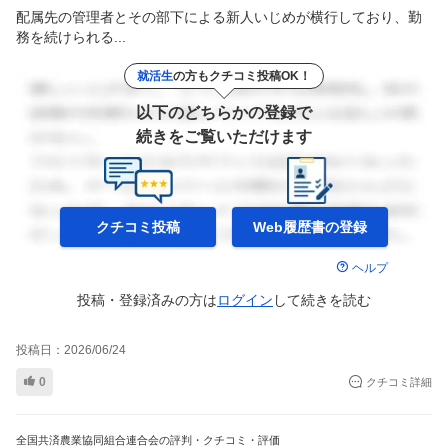
配属先の管理者とその部下による新人いじめが横行しており、勤
務を続けられる...
就活生
の方もクチコミ投稿OK！
以下のどちらかの登録で
続きをご覧いただけます
クチコミ投稿
Web履歴書の
登録
ヘルプ
投稿・登録済みの方は
ログイン
して
続きを読む
投稿日：
2026/06/24
0
クチコミ詳細
全国共済農業協同組合連合会の評判・クチコミ・評価