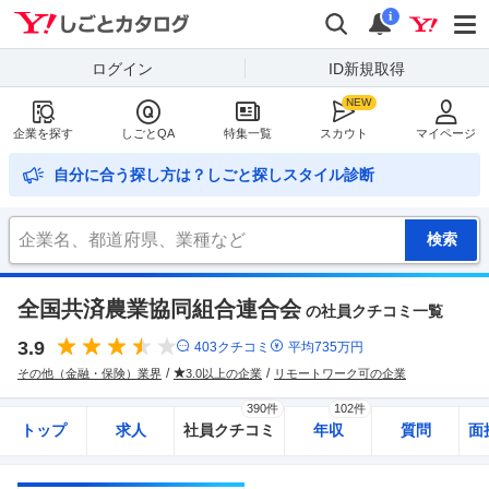
Yahoo!しごとカタログ
検索
通知
i
ログイン
ID新規取得
企業を探す
しごとQA
特集一覧
スカウト
マイページ
自分に合う探し方は？しごと探しスタイル診断
全国共済農業協同組合連合会
の社員クチコミ一覧
3.9
403
クチコミ
平均
735
万円
その他（金融・保険）業界
3.0以上の企業
リモートワーク可の企業
390件
102件
トップ
求人
社員クチコミ
年収
質問
面