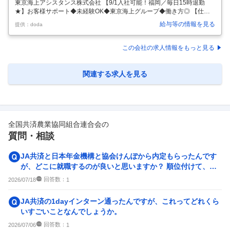
東京海上アシスタンス株式会社 【9/1入社可能！福岡／毎日15時退勤
★】お客様サポート◆未経験OK◆東京海上グループ◆働き方◎ 【仕事
内容】 【9/1入社可能！福岡／毎日15時退勤★】お客様サポート◆未経
給与等の情報を見る
提供：doda
験OK◆東京海上グループ◆働き方◎ 【具体的な仕事内容】 【朝型ライ
フで毎日がもっと充実！】7時～15時の固定シフトで働くカスタマーサ
ポート ＼東京海上グループで安心・安定／ ＼ワークライフバランス重視
この会社の求人情報をもっと見る
派に選ばれています！／ この求人のポイント ・7時～15時の固定シフ
ト！ 夕方以降は自分の時間に♪ ・年間休日125日＋有給取得率◎ ・残業
月平均3時間以内でオンオフしっかり！ ・育休・産休復帰
…
関連する求人を見る
全国共済農業協同組合連合会
の
質問・相談
JA共済と日本年金機構と協会けんぽから内定もらったんです
が、どこに就職するのが良いと思いますか？ 順位付けて、お
すすめ理由とともに教...
回答数：
2026/07/18
1
JA共済の1dayインターン通ったんですが、これってどれくら
いすごいことなんでしょうか。
回答数：
2026/07/06
1