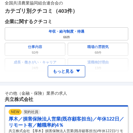
全国共済農業協同組合連合会
の
カテゴリ別クチコミ（
403
件）
企業に関するクチコミ
年収・給与制度・待遇
66
件
仕事内容
職場の雰囲気
92
件
68
件
成長・働きがい・キャリア
退職検討理由
24
件
13
件
もっと見る
ワークライフバランス
女性の活躍・働きやすさ
45
件
35
件
その他（金融・保険）業界の求人
副業
テレワーク・リモートワーク
共立株式会社
10
件
17
件
人事・評価制度
入社理由・入社後ギャップ
NEW
契約社員
12
件
8
件
厚木／損害保険法人営業(既存顧客担当)／年休122日／
企業の選考に関するクチコミ
リモート有／離職率約4％
共立株式会社 【厚木】損害保険法人営業(既存顧客担当)/年休122日/リモ