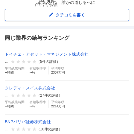
誰かの道しるべに
クチコミを書く
同じ業界の給与ランキング
ドイチェ・アセット・マネジメント株式会社
--
（
5
件の評価）
平均残業時間
有給取得率
平均年収
--
時間
--
%
2307
万円
クレディ・スイス株式会社
--
（
27
件の評価）
平均残業時間
有給取得率
平均年収
--
時間
--
%
2214
万円
BNPパリバ証券株式会社
--
（
10
件の評価）