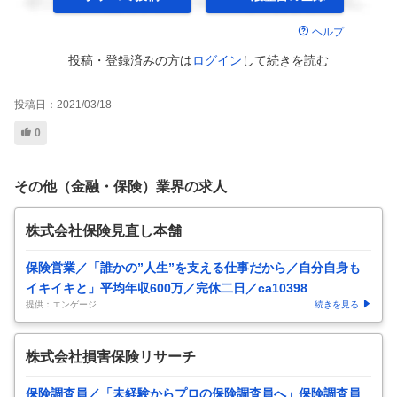
ヘルプ
投稿・登録済みの方は
ログイン
して
続きを読む
投稿日：
2021/03/18
0
その他（金融・保険）業界の求人
株式会社保険見直し本舗
保険営業／「誰かの”人生”を支える仕事だから／自分自身も
イキイキと」平均年収600万／完休二日／ca10398
提供：エンゲージ
続きを見る
株式会社損害保険リサーチ
保険調査員／「未経験からプロの保険調査員へ」保険調査員