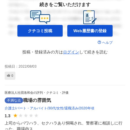
続きをご覧いただけます
クチコミ投稿
Web履歴書の
登録
ヘルプ
投稿・登録済みの方は
ログイン
して
続きを読む
投稿日：
2022/08/03
0
医療法人社団洛和会の評判・クチコミ・評価
職場の雰囲気
不満な点
介護士
パート・アルバイト
30代
女性
退職済み
2020年頃
1.3
上司からパワハラ、セクハラあり恫喝され、警察署に相談しに行
った。職場内ス...