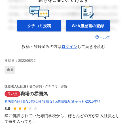
続きをご覧いただけます
クチコミ投稿
Web履歴書の
登録
ヘルプ
投稿・登録済みの方は
ログイン
して
続きを読む
投稿日：
2022/08/12
0
医療法人社団洛和会の評判・クチコミ・評価
職場の雰囲気
良い点
看護師
正社員
20代
女性
役職なし
退職済み
新卒入社
2015年頃
3.0
隣に併設されていた専門学校から、ほとんどの方が新入社員とし
て毎年入ってき...