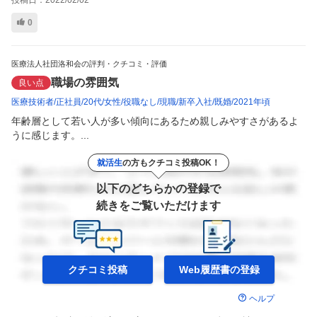
投稿日：
2022/02/02
0
医療法人社団洛和会の評判・クチコミ・評価
職場の雰囲気
良い点
医療技術者
正社員
20代
女性
役職なし
現職
新卒入社
既婚
2021年頃
年齢層として若い人が多い傾向にあるため親しみやすさがあるよ
うに感じます。...
就活生
の方もクチコミ投稿OK！
以下のどちらかの登録で
続きをご覧いただけます
クチコミ投稿
Web履歴書の
登録
ヘルプ