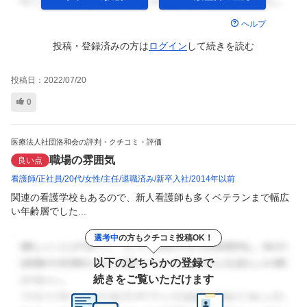
ヘルプ
投稿・登録済みの方は
ログイン
して
続きを読む
投稿日：
2022/07/20
0
医療法人社団洛和会の評判・クチコミ・評価
職場の雰囲気
良い点
看護師
正社員
20代
女性
主任
退職済み
新卒入社
2014年以前
関連の看護学校もあるので、新人看護師も多くベテランまで幅広
い年齢層でした...
選考中
の方もクチコミ投稿OK！
以下のどちらかの登録で
続きをご覧いただけます