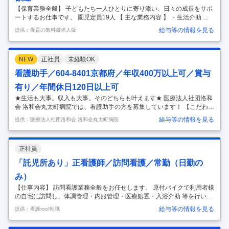
【保育業務全般】 子どもたち一人ひとりに寄り添い、日々の成長をサポ
ートするお仕事です。 園児定員19人 【 主な業務内容 】 ・生活介助 登
降園対応、食事・睡眠・お着替え・排泄の補助 ・保育活動 お散歩の同
給与等の情報を見る
提供：保育の教科書求人版
行、季節行事や遊びの企画・実施 ・保護者対応 お迎え時の対応、日々の
体調や様子の共有 ・書類作成 連絡帳の記入、週案・月案の作成 ※勤務
する園の規模や方針により、担当業務は柔軟に対応していただきます。
NEW
正社員
未経験OK
未経験・ブランクがある方も安心の丁寧なフォロー体制を整えてお待ち
しています！ 【こんな職場です！】 ・風通しが良く、相談しやすいアッ
看護助手／604-8401京都府／年収400万以上可／賞与
トホームな環境！ 20代〜50代まで幅広い世代が活躍中。 お
…
有り／年間休日120日以上可
★生活も大事。収入も大事。そのどちらも叶えます★ 医療法人社団洛和
会 洛和会丸太町病院では、看護助手の方を募集しています！ 【こだわり
のポイント】 ◆ 評価制度が整っているため無理なく頑張り次第で収入ア
給与等の情報を見る
提供：医療法人社団洛和会 洛和会丸太町病院
ップ！ ◆ 未経験◎ 研修が充実した現場で患者様と丁寧に寄り添えま
す。 ◆ 新人を一人にしない体制です。できることから一緒に進めます。
◆ 不安は"その日"のうちに相談できる雰囲気です。 ◆ チームで支える文
正社員
化。声を掛け合う環境です。 ◆ 成長を実感できる現場で、経験幅が自然
に広がります。 ◆ 日勤のみ／夜勤回数の相談OK。 ◆ 残業は少なめ、予
「託児所あり」正看護師／訪問看護／常勤（日勤の
定が崩れにくくワークバランス◎ ※見学だけでも歓迎
…
み）
【仕事内容】 訪問看護業務全般をお任せします。 原付バイクで利用者様
の自宅に訪問し、体調管理・内服管理・医療処置・入浴介助 等を行いま
す。 ▼具体的には ・在宅での健康チェック ・リハビリ、服薬管理 ・入
給与等の情報を見る
提供：看護roo!転職
浴介助 ・ターミナルケア ・褥そうケア ・バルーンや在宅酸素管理など
医療的ケア ・利用者さんの通所日、訪問日の看護ケア ・体調チェック