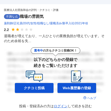
資格・経験：不問 高卒以上 勤務時間: 早出：午前7時45分～午後4
…
医療法人社団洛和会の評判・クチコミ・評価
職場の雰囲気
不満な点
薬剤師
正社員
20代
女性
役職なし
退職済み
新卒入社
2021年頃
2.2
退職者が増えており、一人ひとりの業務負担が増えています。そ
のため余裕を失...
選考中
の方もクチコミ投稿OK！
以下のどちらかの登録で
続きをご覧いただけます
クチコミ投稿
Web履歴書の
登録
ヘルプ
投稿・登録済みの方は
ログイン
して
続きを読む