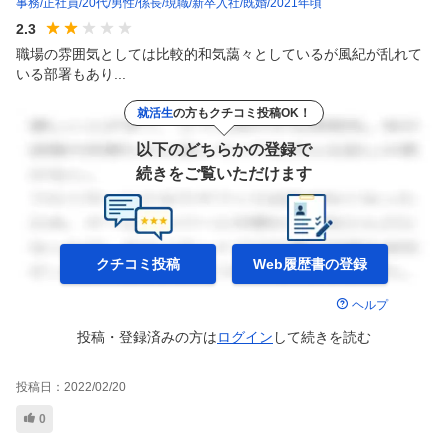
事務
正社員
20代
男性
係長
現職
新卒入社
既婚
2021年頃
2.3
職場の雰囲気としては比較的和気藹々としているが風紀が乱れて
いる部署もあり...
就活生
の方もクチコミ投稿OK！
以下のどちらかの登録で
続きをご覧いただけます
クチコミ投稿
Web履歴書の
登録
ヘルプ
投稿・登録済みの方は
ログイン
して
続きを読む
投稿日：
2022/02/20
0