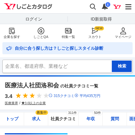
Yahoo!しごとカタログ
検索
通知
i
ログイン
ID新規取得
企業を探す
しごとQA
特集一覧
スカウト
マイページ
自分に合う探し方は？しごと探しスタイル診断
医療法人社団洛和会
の社員クチコミ一覧
3.4
315
クチコミ
平均
435
万円
医療業界
3.0以上の企業
募集中
311件
50件
トップ
求人
社員クチコミ
年収
質問
面