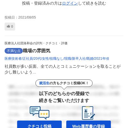
投稿・登録済みの方は
ログイン
して
続きを読む
投稿日：
2021/08/05
0
医療法人社団洛和会の評判・クチコミ・評価
職場の雰囲気
不満な点
医療技術者
正社員
20代
女性
役職なし
現職
新卒入社
既婚
2021年頃
社員数が多い反面、全ての人とコミュニケーションを取ることが
少し難しいよう...
就活生
の方もクチコミ投稿OK！
以下のどちらかの登録で
続きをご覧いただけます
クチコミ投稿
Web履歴書の
登録