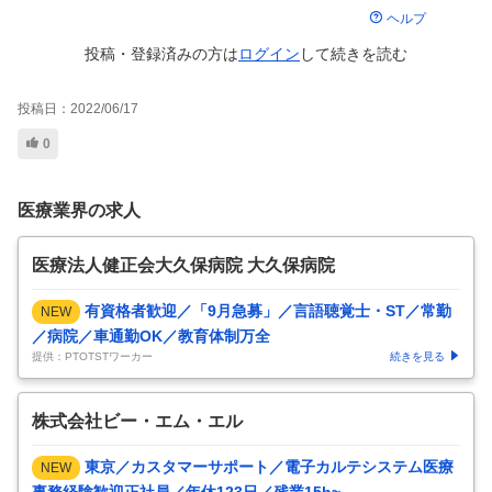
ヘルプ
投稿・登録済みの方は
ログイン
して
続きを読む
投稿日：
2022/06/17
0
医療業界の求人
医療法人健正会大久保病院 大久保病院
有資格者歓迎／「9月急募」／言語聴覚士・ST／常勤
NEW
／病院／車通勤OK／教育体制万全
提供：PTOTSTワーカー
続きを見る
株式会社ビー・エム・エル
東京／カスタマーサポート／電子カルテシステム医療
NEW
事務経験歓迎正社員／年休123日／残業15h~