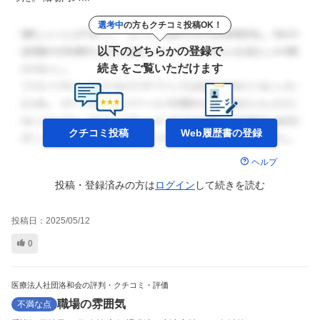
選考中
の方もクチコミ投稿OK！
以下のどちらかの登録で
続きをご覧いただけます
クチコミ投稿
Web履歴書の
登録
ヘルプ
投稿・登録済みの方は
ログイン
して
続きを読む
投稿日：
2025/05/12
0
医療法人社団洛和会の評判・クチコミ・評価
職場の雰囲気
不満な点