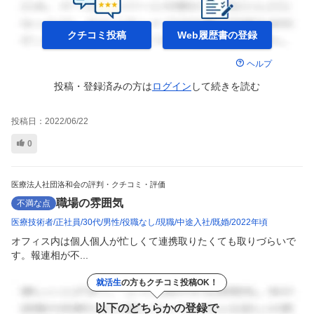
クチコミ投稿
Web履歴書の
登録
ヘルプ
投稿・登録済みの方は
ログイン
して
続きを読む
投稿日：
2022/06/22
0
医療法人社団洛和会の評判・クチコミ・評価
職場の雰囲気
不満な点
医療技術者
正社員
30代
男性
役職なし
現職
中途入社
既婚
2022年頃
オフィス内は個人個人が忙しくて連携取りたくても取りづらいで
す。報連相が不...
就活生
の方もクチコミ投稿OK！
以下のどちらかの登録で