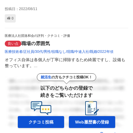
投稿日：
2022/08/11
0
医療法人社団洛和会の評判・クチコミ・評価
職場の雰囲気
良い点
医療技術者
正社員
30代
男性
役職なし
現職
中途入社
既婚
2022年頃
オフィス自体は各個人が丁寧に掃除するため綺麗ですし、設備も
整っています。...
就活生
の方もクチコミ投稿OK！
以下のどちらかの登録で
続きをご覧いただけます
クチコミ投稿
Web履歴書の
登録