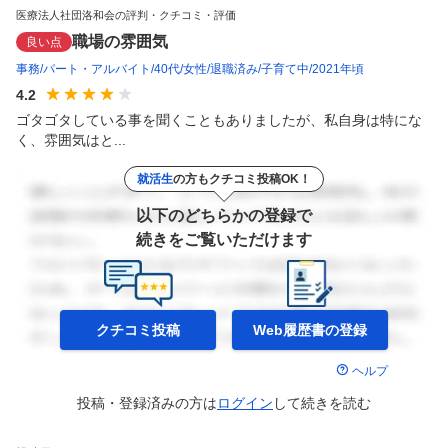
医療法人社団洛和会の評判・クチコミ・評価
職場の雰囲気
良い点
事務
パート・アルバイト
40代
女性
退職済み
子育て中
2021年頃
4.2
ゴタゴタしている事を聞くこともありましたが、私自身は特にな
く、雰囲気はと...
就活生
の方もクチコミ投稿OK！
以下のどちらかの登録で
続きをご覧いただけます
クチコミ投稿
Web履歴書の
登録
ヘルプ
投稿・登録済みの方は
ログイン
して
続きを読む