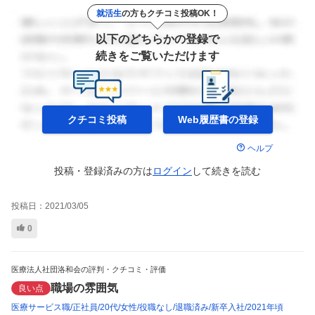
就活生
の方もクチコミ投稿OK！
以下のどちらかの登録で
続きをご覧いただけます
クチコミ投稿
Web履歴書の
登録
ヘルプ
投稿・登録済みの方は
ログイン
して
続きを読む
投稿日：
2021/03/05
0
医療法人社団洛和会の評判・クチコミ・評価
職場の雰囲気
良い点
医療サービス職
正社員
20代
女性
役職なし
退職済み
新卒入社
2021年頃