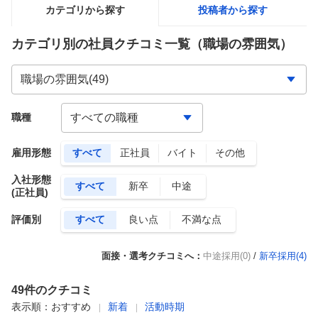
カテゴリから探す
投稿者から探す
カテゴリ別の社員クチコミ一覧
（職場の雰囲気）
職種
雇用形態
すべて
正社員
バイト
その他
入社形態
すべて
新卒
中途
(正社員)
評価別
すべて
良い点
不満な点
面接・選考クチコミへ：
中途採用(0)
/
新卒採用(
4
)
49
件のクチコミ
表示順：
おすすめ
新着
活動時期