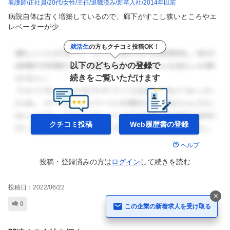
看護師
正社員
20代
女性
主任
退職済み
新卒入社
2014年以前
病院自体は古く増築しているので、廊下がすこし狭いところやエ
レベーターが少...
就活生
の方もクチコミ投稿OK！
以下のどちらかの登録で
続きをご覧いただけます
クチコミ投稿
Web履歴書の
登録
ヘルプ
投稿・登録済みの方は
ログイン
して
続きを読む
投稿日：
2022/06/22
0
この企業の新着求人を受け取る