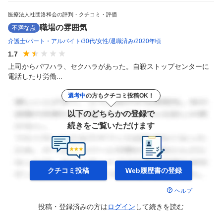
医療法人社団洛和会の評判・クチコミ・評価
職場の雰囲気
不満な点
介護士
パート・アルバイト
30代
女性
退職済み
2020年頃
1.7
上司からパワハラ、セクハラがあった。自殺ストップセンターに
電話したり労働...
選考中
の方もクチコミ投稿OK！
以下のどちらかの登録で
続きをご覧いただけます
クチコミ投稿
Web履歴書の
登録
ヘルプ
投稿・登録済みの方は
ログイン
して
続きを読む