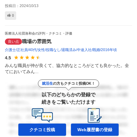
投稿日：
2024/10/13
0
医療法人社団洛和会の評判・クチコミ・評価
職場の雰囲気
良い点
介護士
正社員
40代
女性
役職なし
退職済み
中途入社
既婚
2016年頃
4.5
みんな職員が仲が良くて、協力的なところがとても良かった。全
てにおいてみん...
就活生
の方もクチコミ投稿OK！
以下のどちらかの登録で
続きをご覧いただけます
クチコミ投稿
Web履歴書の
登録