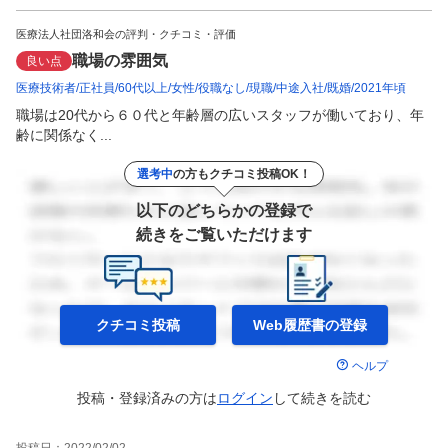
医療法人社団洛和会の評判・クチコミ・評価
職場の雰囲気
良い点
医療技術者
正社員
60代以上
女性
役職なし
現職
中途入社
既婚
2021年頃
職場は20代から６０代と年齢層の広いスタッフが働いており、年
齢に関係なく...
選考中
の方もクチコミ投稿OK！
以下のどちらかの登録で
続きをご覧いただけます
クチコミ投稿
Web履歴書の
登録
ヘルプ
投稿・登録済みの方は
ログイン
して
続きを読む