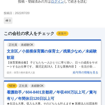
投稿・登録済みの方は
ログイン
して
続きを読む
投稿日：
2022/07/20
0
この会社の求人をチェック
募集中
正社員
未経験OK
文京区／小規模保育園の保育士／残業少なめ／未経験
歓迎
【保育業務全般】 子どもたち一人ひとりに寄り添い、日々の成長をサポ
ートするお仕事です。 園児定員19人 【 主な業務内容 】 ・生活介助 登
降園対応、食事・睡眠・お着替え・排泄の補助 ・保育活動 お散歩の同
給与等の情報を見る
提供：保育の教科書求人版
行、季節行事や遊びの企画・実施 ・保護者対応 お迎え時の対応、日々の
体調や様子の共有 ・書類作成 連絡帳の記入、週案・月案の作成 ※勤務
する園の規模や方針により、担当業務は柔軟に対応していただきます。
NEW
正社員
未経験OK
未経験・ブランクがある方も安心の丁寧なフォロー体制を整えてお待ち
しています！ 【こんな職場です！】 ・風通しが良く、相談しやすいアッ
看護助手／604-8401京都府／年収400万以上可／賞与
トホームな環境！ 20代〜50代まで幅広い世代が活躍中。 お
…
有り／年間休日120日以上可
★生活も大事。収入も大事。そのどちらも叶えます★ 医療法人社団洛和