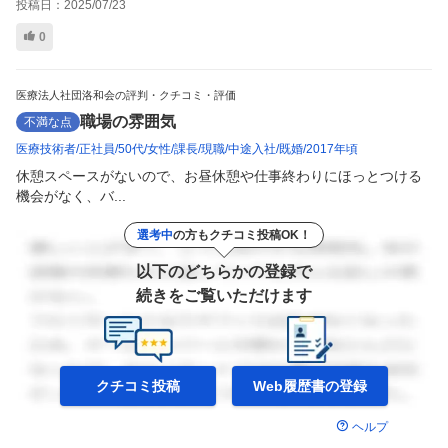
投稿日：
2025/07/23
0
医療法人社団洛和会の評判・クチコミ・評価
職場の雰囲気
不満な点
医療技術者
正社員
50代
女性
課長
現職
中途入社
既婚
2017年頃
休憩スペースがないので、お昼休憩や仕事終わりにほっとつける
機会がなく、バ...
選考中
の方もクチコミ投稿OK！
以下のどちらかの登録で
続きをご覧いただけます
クチコミ投稿
Web履歴書の
登録
ヘルプ