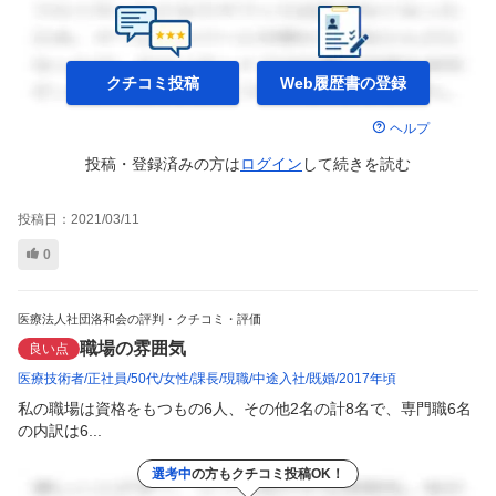
クチコミ投稿
Web履歴書の
登録
ヘルプ
投稿・登録済みの方は
ログイン
して
続きを読む
投稿日：
2021/03/11
0
医療法人社団洛和会の評判・クチコミ・評価
職場の雰囲気
良い点
医療技術者
正社員
50代
女性
課長
現職
中途入社
既婚
2017年頃
私の職場は資格をもつもの6人、その他2名の計8名で、専門職6名
の内訳は6...
選考中
の方もクチコミ投稿OK！