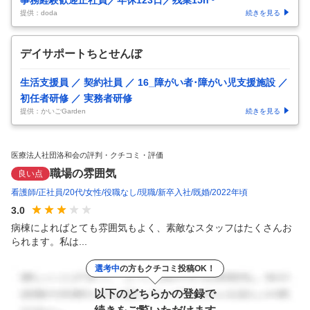
提供：doda
続きを見る
デイサポートちとせんぼ
生活支援員 ／ 契約社員 ／ 16_障がい者･障がい児支援施設 ／
初任者研修 ／ 実務者研修
提供：かいごGarden
続きを見る
医療法人社団洛和会の評判・クチコミ・評価
職場の雰囲気
良い点
看護師
正社員
20代
女性
役職なし
現職
新卒入社
既婚
2022年頃
3.0
病棟によればとても雰囲気もよく、素敵なスタッフはたくさんお
られます。私は...
選考中
の方もクチコミ投稿OK！
以下のどちらかの登録で