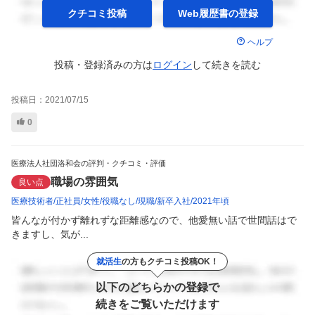
クチコミ投稿
Web履歴書の
登録
ヘルプ
投稿・登録済みの方は
ログイン
して
続きを読む
投稿日：
2021/07/15
0
医療法人社団洛和会の評判・クチコミ・評価
職場の雰囲気
良い点
医療技術者
正社員
女性
役職なし
現職
新卒入社
2021年頃
皆んなが付かず離れずな距離感なので、他愛無い話で世間話はで
きますし、気が...
就活生
の方もクチコミ投稿OK！
以下のどちらかの登録で
続きをご覧いただけます