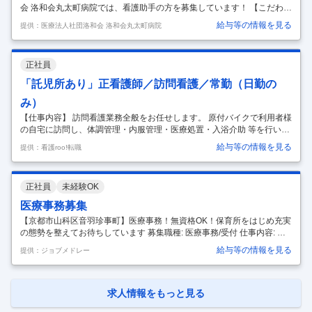
会 洛和会丸太町病院では、看護助手の方を募集しています！ 【こだわり
のポイント】 ◆ 評価制度が整っているため無理なく頑張り次第で収入ア
給与等の情報を見る
提供：医療法人社団洛和会 洛和会丸太町病院
ップ！ ◆ 未経験◎ 研修が充実した現場で患者様と丁寧に寄り添えま
す。 ◆ 新人を一人にしない体制です。できることから一緒に進めます。
◆ 不安は"その日"のうちに相談できる雰囲気です。 ◆ チームで支える文
正社員
化。声を掛け合う環境です。 ◆ 成長を実感できる現場で、経験幅が自然
に広がります。 ◆ 日勤のみ／夜勤回数の相談OK。 ◆ 残業は少なめ、予
「託児所あり」正看護師／訪問看護／常勤（日勤の
定が崩れにくくワークバランス◎ ※見学だけでも歓迎
…
み）
【仕事内容】 訪問看護業務全般をお任せします。 原付バイクで利用者様
の自宅に訪問し、体調管理・内服管理・医療処置・入浴介助 等を行いま
す。 ▼具体的には ・在宅での健康チェック ・リハビリ、服薬管理 ・入
給与等の情報を見る
提供：看護roo!転職
浴介助 ・ターミナルケア ・褥そうケア ・バルーンや在宅酸素管理など
医療的ケア ・利用者さんの通所日、訪問日の看護ケア ・体調チェック
・医療処置 ・ご家族様への療養上の指導 などを行います。 ・1件の訪問
正社員
未経験OK
時間は30分/60分/90分です ・1日4～5件訪問していただきます（1件に
かかる訪問時間による）
…
医療事務募集
【京都市山科区音羽珍事町】医療事務！無資格OK！保育所をはじめ充実
の態勢を整えてお待ちしています 募集職種: 医療事務/受付 仕事内容: 病
院窓口での患者さん受付対応、電話・会計レジ対応、診療報酬明細書
給与等の情報を見る
提供：ジョブメドレー
（レセプト）の作成など、入職時の状況により担当分けを行います。
【就業の場所：変更範囲】 業務の都合等により、法人の定める部署への
異動・出向（在籍出向含む）を命ずる場合がある。 【従事すべき業務の
内容：変更範囲】 業務の都合等により、法人の指示する業務への変更を
求人情報をもっと見る
命ずる場合がある。（出向を命じた場合は出向先の定める業務） 資格: