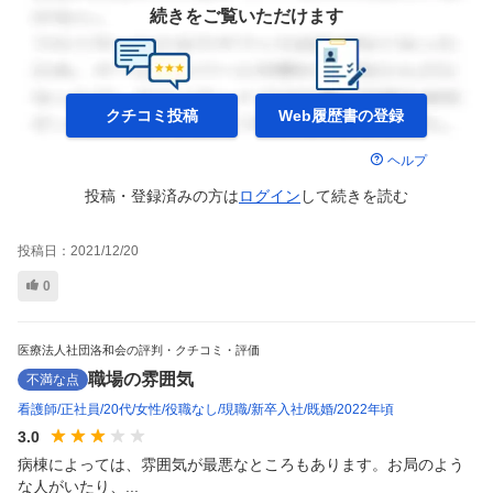
続きをご覧いただけます
クチコミ投稿
Web履歴書の
登録
ヘルプ
投稿・登録済みの方は
ログイン
して
続きを読む
投稿日：
2021/12/20
0
医療法人社団洛和会の評判・クチコミ・評価
職場の雰囲気
不満な点
看護師
正社員
20代
女性
役職なし
現職
新卒入社
既婚
2022年頃
3.0
病棟によっては、雰囲気が最悪なところもあります。お局のよう
な人がいたり、...