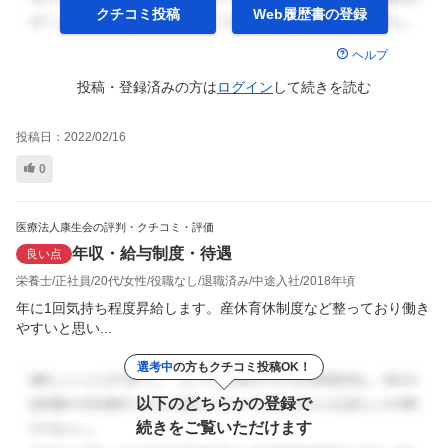
クチコミ投稿
Web履歴書の
登録
ヘルプ
投稿・登録済みの方は
ログイン
して
続きを読む
投稿日：
2022/02/16
0
医療法人康生会の評判・クチコミ・評価
年収・給与制度・待遇
良い点
栄養士
正社員
20代
女性
役職なし
退職済み
中途入社
2018年頃
年に1回気持ち程度昇給します。産休育休制度など整っており働き
やすいと思い...
選考中
の方もクチコミ投稿OK！
以下のどちらかの登録で
続きをご覧いただけます