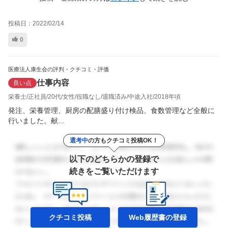
投稿日：
2022/02/14
0
医療法人康生会の評判・クチコミ・評価
仕事内容
良い点
栄養士
正社員
20代
女性
役職なし
退職済み
中途入社
2018年頃
発注、栄養管理、厨房の配膳盛り付け検品、食数管理など全般に
行いました。献...
選考中
の方もクチコミ投稿OK！
以下のどちらかの登録で
続きをご覧いただけます
クチコミ投稿
Web履歴書の
登録