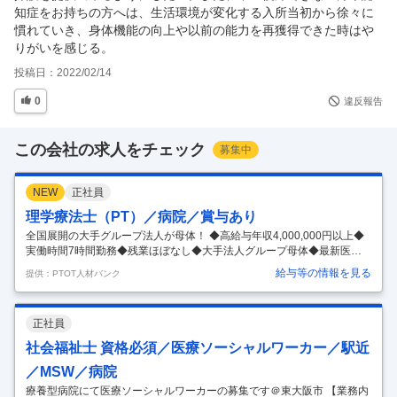
知症をお持ちの方へは、生活環境が変化する入所当初から徐々に
慣れていき、身体機能の向上や以前の能力を再獲得できた時はや
りがいを感じる。
投稿日：
2022/02/14
0
違反報告
この会社の求人をチェック
募集中
NEW
正社員
理学療法士（PT）／病院／賞与あり
全国展開の大手グループ法人が母体！ ◆高給与年収4,000,000円以上◆
実働時間7時間勤務◆残業ほぼなし◆大手法人グループ母体◆最新医療
機器の導入◆教育体制充実◆福利厚生充実◆託児所あり東大阪市 【給
給与等の情報を見る
提供：PTOT人材バンク
与】 【月給】270,000円ｰ320,000円 [内訳] 基本給:189,000円ｰ224,000円
職能手当:81,000円ｰ96,000円 [該当時支給] 時間外勤務手当、認定・専門
療法士資格活動手当 【想定年収】3,240,000円ｰ4,556,800円 3.20カ月分/
正社員
年 年2回 【コメント】 ＜法人特徴＞ ◆全国各地に拠点を持つ大手平成
医療福祉グループが母体です。ハタラクエール（福利
…
社会福祉士 資格必須／医療ソーシャルワーカー／駅近
／MSW／病院
療養型病院にて医療ソーシャルワーカーの募集です＠東大阪市 【業務内