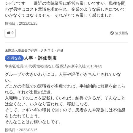
シビアです　　最近の病院業界は経営も厳しいですが、職種を問
わず男性はコスト意識を求められ、企業のような厳しさについて
いかなくてはなりません　それがとても厳しく感じました
投稿日：
2022/02/25
0
違反報告
医療法人康生会の評判・クチコミ・評価
人事・評価制度
不満な点
事務
正社員
20代
男性
役職なし
退職済み
新卒入社
2016年頃
グループが大きいわりには、人事や評価がきちんとされていな
い。

どこかの病院での退職者が多数でれば、半強制的に移動を命じら
れる。それが出世の近道。

入職時にそのことを記載していれば、納得できるが、そんなこと
は全くない。いきなり言われて、移動になる。

そして、ツギハギの職員で回すので、患者さんや家族には不信感
をもたれてしまう。

そんなことはお構いなしです。
投稿日：
2022/03/15