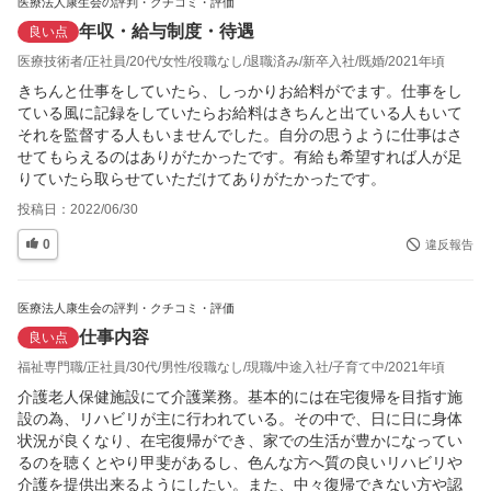
医療法人康生会の評判・クチコミ・評価
年収・給与制度・待遇
良い点
医療技術者
正社員
20代
女性
役職なし
退職済み
新卒入社
既婚
2021年頃
きちんと仕事をしていたら、しっかりお給料がでます。仕事をし
ている風に記録をしていたらお給料はきちんと出ている人もいて
それを監督する人もいませんでした。自分の思うように仕事はさ
せてもらえるのはありがたかったです。有給も希望すれば人が足
りていたら取らせていただけてありがたかったです。
投稿日：
2022/06/30
0
違反報告
医療法人康生会の評判・クチコミ・評価
仕事内容
良い点
福祉専門職
正社員
30代
男性
役職なし
現職
中途入社
子育て中
2021年頃
介護老人保健施設にて介護業務。基本的には在宅復帰を目指す施
設の為、リハビリが主に行われている。その中で、日に日に身体
状況が良くなり、在宅復帰ができ、家での生活が豊かになってい
るのを聴くとやり甲斐があるし、色んな方へ質の良いリハビリや
介護を提供出来るようにしたい。また、中々復帰できない方や認