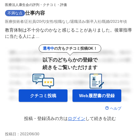
医療法人康生会の評判・クチコミ・評価
仕事内容
不満な点
医療技術者
正社員
20代
女性
役職なし
退職済み
新卒入社
既婚
2021年頃
教育体制は不十分なのかなと感じることがありました。後輩指導
に当たる人によ...
選考中
の方もクチコミ投稿OK！
以下のどちらかの登録で
続きをご覧いただけます
クチコミ投稿
Web履歴書の
登録
ヘルプ
投稿・登録済みの方は
ログイン
して
続きを読む
投稿日：
2022/06/30