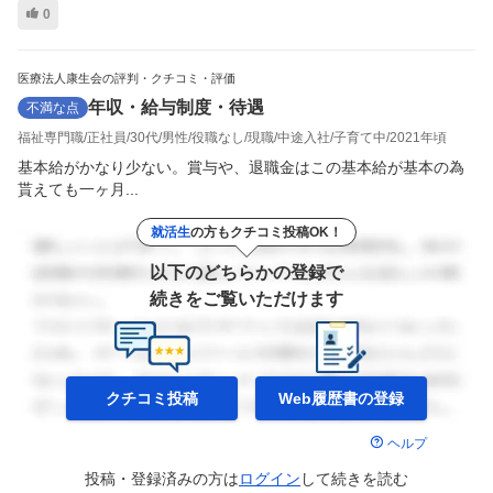
0
医療法人康生会の評判・クチコミ・評価
年収・給与制度・待遇
不満な点
福祉専門職
正社員
30代
男性
役職なし
現職
中途入社
子育て中
2021年頃
基本給がかなり少ない。賞与や、退職金はこの基本給が基本の為
貰えても一ヶ月...
就活生
の方もクチコミ投稿OK！
以下のどちらかの登録で
続きをご覧いただけます
クチコミ投稿
Web履歴書の
登録
ヘルプ
投稿・登録済みの方は
ログイン
して
続きを読む