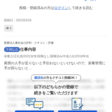
投稿・登録済みの方は
ログイン
して
続きを読む
投稿日：
2022/02/16
0
医療法人康生会の評判・クチコミ・評価
仕事内容
不満な点
栄養士
正社員
20代
女性
役職なし
退職済み
中途入社
2018年頃
厨房の人手が足りないと手伝わないといけないので、栄養管理に
手が回らないと...
就活生
の方もクチコミ投稿OK！
以下のどちらかの登録で
続きをご覧いただけます