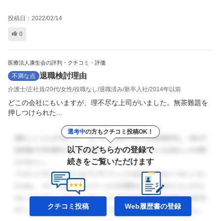
投稿日：
2022/02/14
0
医療法人康生会の評判・クチコミ・評価
退職検討理由
不満な点
介護士
正社員
20代
女性
役職なし
退職済み
新卒入社
2014年以前
どこの会社にもいますが、理不尽な上司がいました。無茶難題を
押しつけられた...
選考中
の方もクチコミ投稿OK！
以下のどちらかの登録で
続きをご覧いただけます
クチコミ投稿
Web履歴書の
登録