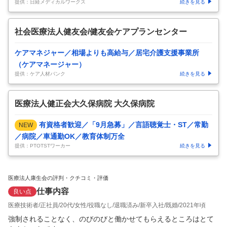
提供：日経メディカルワークス
続きを見る
社会医療法人健友会/健友会ケアプランセンター
ケアマネジャー／相場よりも高給与／居宅介護支援事業所
（ケアマネージャー）
提供：ケア人材バンク
続きを見る
医療法人健正会大久保病院 大久保病院
有資格者歓迎／「9月急募」／言語聴覚士・ST／常勤
NEW
／病院／車通勤OK／教育体制万全
提供：PTOTSTワーカー
続きを見る
医療法人康生会の評判・クチコミ・評価
仕事内容
良い点
医療技術者
正社員
20代
女性
役職なし
退職済み
新卒入社
既婚
2021年頃
強制されることなく、のびのびと働かせてもらえるところはとて