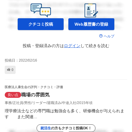
クチコミ投稿
Web履歴書の
登録
ヘルプ
投稿・登録済みの方は
ログイン
して
続きを読む
投稿日：
2022/02/16
0
医療法人康生会の評判・クチコミ・評価
職場の雰囲気
良い点
事務
正社員
男性
リーダー
退職済み
中途入社
2015年頃
理学療法士などの専門職は勉強会も多く、研修機会が与えられま
す　　また関連...
就活生
の方もクチコミ投稿OK！