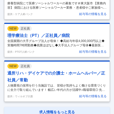
療養型病院にて医療ソーシャルワーカーの募集です＠東大阪市 【業務内
容】 病院における医療ソーシャルワーカー業務 ・患者様やご家族様への
相談業務 ・入退院支援業務 【応募条件】 社会福祉士 ※入退院支援業務
給与等の情報を見る
提供：ケア人材バンク
経験 必須 普通自動車運転免許（AT限定可）あると尚良 【施設形態】 病
院 【募集資格】 社会福祉士 【おすすめポイント】 最寄り駅徒歩1分で
アクセス良好 年間休日110日 お問い合わせお待ちしております。 【注目
NEW
正社員
ポイント】 介護兼務無し/年間休日110日以上/4週8休以上シフト制/昇給
あり/公共交通機関の便が良い/車通勤可/退職金あり/社会保険完備/残業少
理学療法士（PT）／正社員／病院
ない/日勤募集/社用車あり お気軽に
…
全国展開の大手グループ法人が母体！ ◆高給与年収4,000,000円以上◆
実働時間7時間勤務◆残業ほぼなし◆大手法人グループ母体◆最新医療
機器の導入◆教育体制充実◆福利厚生充実◆託児所あり東大阪市 【給
給与等の情報を見る
提供：PTOT人材バンク
与】 【月給】270,000円ｰ320,000円 [内訳] 基本給:189,000円ｰ224,000円
職能手当:81,000円ｰ96,000円 [該当時支給] 時間外勤務手当、認定・専門
療法士資格活動手当 【想定年収】3,240,000円ｰ4,556,800円 3.20カ月分/
NEW
正社員
年 年2回 【コメント】 ＜法人特徴＞ ◆全国各地に拠点を持つ大手平成
医療福祉グループが母体です。ハタラクエール（福利
…
通所リハ・デイケアでの介護士・ホームヘルパー／正
社員／常勤
人物重視の採用を行う当施設では、 皆様が気持ちよく働ける環境づくり
に全力で取り組んでいます！ 幅広い年代の方が活躍中♪職場環境◎ 先輩
スタッフが丁寧に指導してくれます。 当施設でキャリアアップも可能で
給与等の情報を見る
提供：ウィルオブ介護
す！ ぜひお気軽にお問い合わせください！ 皆様からのご応募お待ちして
おります！ 医療法人康生会弥刀中央病院/求人/介護職員/正社員/通所リ
ハ・デイケア/東大阪市 ★性別・年齢関係なく多くの方が活躍中！★ Ｓ
ＯＭＰＯケアは「みなさんが安心して長く働ける環境づくり」に力を入
求人情報をもっと見る