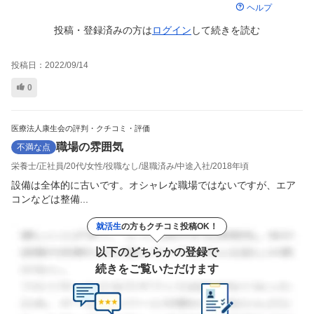
ヘルプ
投稿・登録済みの方は
ログイン
して
続きを読む
投稿日：
2022/09/14
0
医療法人康生会の評判・クチコミ・評価
職場の雰囲気
不満な点
栄養士
正社員
20代
女性
役職なし
退職済み
中途入社
2018年頃
設備は全体的に古いです。オシャレな職場ではないですが、エア
コンなどは整備...
就活生
の方もクチコミ投稿OK！
以下のどちらかの登録で
続きをご覧いただけます