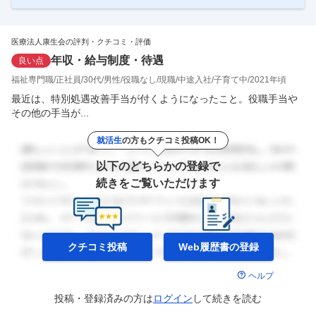
れています。プライベートの時間も十分に確保できるので、「家族との
時間も大切にしたい」という方にもお勧めです！ 施設スタッフの声 す
…
医療法人康生会の評判・クチコミ・評価
年収・給与制度・待遇
良い点
福祉専門職
正社員
30代
男性
役職なし
現職
中途入社
子育て中
2021年頃
最近は、特別処遇改善手当が付くようになったこと。役職手当や
その他の手当が...
就活生
の方もクチコミ投稿OK！
以下のどちらかの登録で
続きをご覧いただけます
クチコミ投稿
Web履歴書の
登録
ヘルプ
投稿・登録済みの方は
ログイン
して
続きを読む