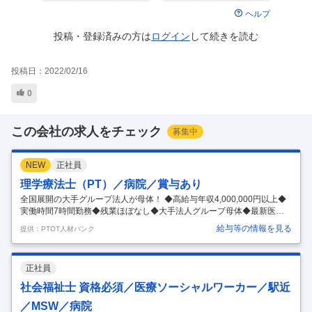
ヘルプ
投稿・登録済みの方は
ログイン
して
続きを読む
投稿日：
2022/02/16
0
この会社の求人をチェック
募集中
NEW
正社員
理学療法士（PT）／病院／賞与あり
全国展開の大手グループ法人が母体！ ◆高給与年収4,000,000円以上◆
実働時間7時間勤務◆残業ほぼなし◆大手法人グループ母体◆最新医療
機器の導入◆教育体制充実◆福利厚生充実◆託児所あり東大阪市 【給
給与等の情報を見る
提供：PTOT人材バンク
与】 【月給】270,000円ｰ320,000円 [内訳] 基本給:189,000円ｰ224,000円
職能手当:81,000円ｰ96,000円 [該当時支給] 時間外勤務手当、認定・専門
療法士資格活動手当 【想定年収】3,240,000円ｰ4,556,800円 3.20カ月分/
正社員
年 年2回 【コメント】 ＜法人特徴＞ ◆全国各地に拠点を持つ大手平成
医療福祉グループが母体です。ハタラクエール（福利
…
社会福祉士 資格必須／医療ソーシャルワーカー／駅近
／MSW／病院