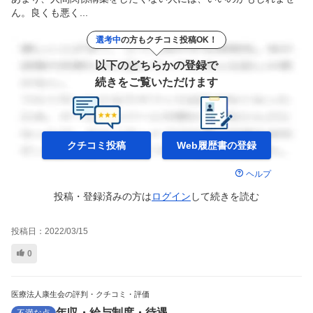
ん。良くも悪く...
選考中
の方もクチコミ投稿OK！
以下のどちらかの登録で
続きをご覧いただけます
クチコミ投稿
Web履歴書の
登録
ヘルプ
投稿・登録済みの方は
ログイン
して
続きを読む
投稿日：
2022/03/15
0
医療法人康生会の評判・クチコミ・評価
年収・給与制度・待遇
不満な点