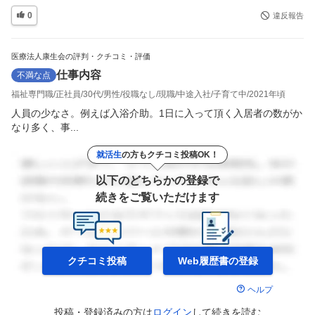
0
違反報告
医療法人康生会の評判・クチコミ・評価
仕事内容
不満な点
福祉専門職
正社員
30代
男性
役職なし
現職
中途入社
子育て中
2021年頃
人員の少なさ。例えば入浴介助。1日に入って頂く入居者の数がか
なり多く、事...
就活生
の方もクチコミ投稿OK！
以下のどちらかの登録で
続きをご覧いただけます
クチコミ投稿
Web履歴書の
登録
ヘルプ
投稿・登録済みの方は
ログイン
して
続きを読む