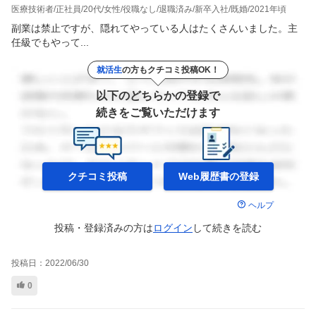
医療技術者
正社員
20代
女性
役職なし
退職済み
新卒入社
既婚
2021年頃
副業は禁止ですが、隠れてやっている人はたくさんいました。主
任級でもやって...
就活生
の方もクチコミ投稿OK！
以下のどちらかの登録で
続きをご覧いただけます
クチコミ投稿
Web履歴書の
登録
ヘルプ
投稿・登録済みの方は
ログイン
して
続きを読む
投稿日：
2022/06/30
0