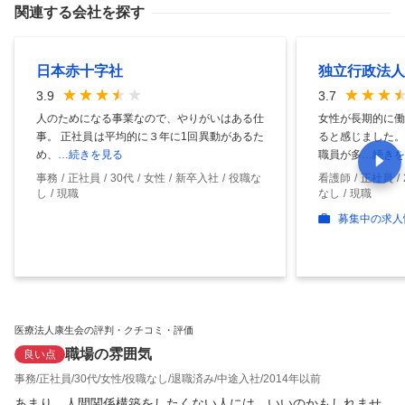
関連する会社を探す
日本赤十字社
独立行政法人
3.9
3.7
人のためになる事業なので、やりがいはある仕
女性が長期的に働
事。 正社員は平均的に３年に1回異動があるた
ると感じました。
め、
…続きを見る
職員が多
…続きを
事務
正社員
30代
女性
新卒入社
役職な
看護師
正社員
し
現職
なし
現職
募集中の求人
医療法人康生会の評判・クチコミ・評価
職場の雰囲気
良い点
事務
正社員
30代
女性
役職なし
退職済み
中途入社
2014年以前
あまり、人間関係構築をしたくない人には、いいのかもしれませ