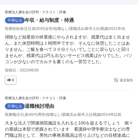
時間も大切にしたい」という方にもお勧めです！ 施設スタッフの声 す
…
医療法人康生会の評判・クチコミ・評価
年収・給与制度・待遇
不満な点
医療技術者
正社員
20代
女性
役職なし
退職済み
新卒入社
既婚
2021年頃
掃除など始業前や終業後にやらされますが、残業代は全く出ませ
ん。また休憩時間は１時間半ですが、そんなに休憩したことはあ
りません。ご飯を食べて３０分ぐらいでしごとに戻らないと回り
ませんが、残業代は1円も出ないサービス残業ばかりでした。パソ
コンが少ないのでカルテを書くのも一苦労でした。
投稿日：
2022/06/30
0
違反報告
医療法人康生会の評判・クチコミ・評価
退職検討理由
不満な点
医療職
正社員
40代
男性
役職なし
退職済み
新卒入社
既婚
2014年以前
大きな法人で関連病院施設を入れると100を超えるでしょう　個々
の業績は本部で把握されています　看護師や理学療法士などの専
門職は別として、男性の事務系職員は売り上げなどの目標達成に