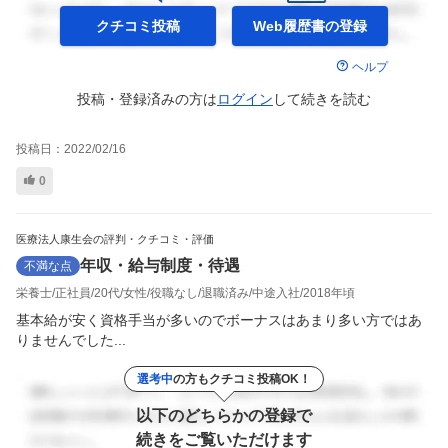
クチコミ投稿
Web履歴書の
登録
ヘルプ
投稿・登録済みの方は
ログイン
して
続きを読む
投稿日：
2022/02/16
0
医療法人康生会の評判・クチコミ・評価
年収・給与制度・待遇
不満な点
栄養士
正社員
20代
女性
役職なし
退職済み
中途入社
2018年頃
基本給が安く資格手当が多いのでボーナスはあまり多い方ではあ
りませんでした...
選考中
の方もクチコミ投稿OK！
以下のどちらかの登録で
続きをご覧いただけます