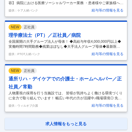
容】 病院における医療ソーシャルワーカー業務 ・患者様やご家族様への
相談業務 ・入退院支援業務 【応募条件】 社会福祉士 ※入退院支援業務
給与等の情報を見る
提供：ケア人材バンク
経験 必須 普通自動車運転免許（AT限定可）あると尚良 【施設形態】 病
院 【募集資格】 社会福祉士 【おすすめポイント】 最寄り駅徒歩1分で
アクセス良好 年間休日110日 お問い合わせお待ちしております。 【注目
NEW
正社員
ポイント】 介護兼務無し/年間休日110日以上/4週8休以上シフト制/昇給
あり/公共交通機関の便が良い/車通勤可/退職金あり/社会保険完備/残業少
理学療法士（PT）／正社員／病院
ない/日勤募集/社用車あり お気軽に
…
全国展開の大手グループ法人が母体！ ◆高給与年収4,000,000円以上◆
実働時間7時間勤務◆残業ほぼなし◆大手法人グループ母体◆最新医療
機器の導入◆教育体制充実◆福利厚生充実◆託児所あり東大阪市 【給
給与等の情報を見る
提供：PTOT人材バンク
与】 【月給】270,000円ｰ320,000円 [内訳] 基本給:189,000円ｰ224,000円
職能手当:81,000円ｰ96,000円 [該当時支給] 時間外勤務手当、認定・専門
療法士資格活動手当 【想定年収】3,240,000円ｰ4,556,800円 3.20カ月分/
NEW
正社員
年 年2回 【コメント】 ＜法人特徴＞ ◆全国各地に拠点を持つ大手平成
医療福祉グループが母体です。ハタラクエール（福利
…
通所リハ・デイケアでの介護士・ホームヘルパー／正
社員／常勤
人物重視の採用を行う当施設では、 皆様が気持ちよく働ける環境づくり
に全力で取り組んでいます！ 幅広い年代の方が活躍中♪職場環境◎ 先輩
スタッフが丁寧に指導してくれます。 当施設でキャリアアップも可能で
給与等の情報を見る
提供：ウィルオブ介護
す！ ぜひお気軽にお問い合わせください！ 皆様からのご応募お待ちして
おります！ 医療法人康生会弥刀中央病院/求人/介護職員/正社員/通所リ
ハ・デイケア/東大阪市 ★性別・年齢関係なく多くの方が活躍中！★ Ｓ
ＯＭＰＯケアは「みなさんが安心して長く働ける環境づくり」に力を入
求人情報をもっと見る
れています。プライベートの時間も十分に確保できるので、「家族との