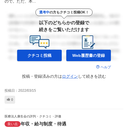
ので。ただ、本...
選考中
の方もクチコミ投稿OK！
以下のどちらかの登録で
続きをご覧いただけます
クチコミ投稿
Web履歴書の
登録
ヘルプ
投稿・登録済みの方は
ログイン
して
続きを読む
投稿日：
2022/03/15
0
医療法人康生会の評判・クチコミ・評価
年収・給与制度・待遇
良い点