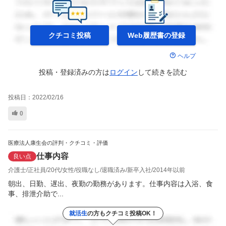
クチコミ投稿
Web履歴書の
登録
ヘルプ
投稿・登録済みの方は
ログイン
して
続きを読む
投稿日：
2022/02/16
0
医療法人康生会の評判・クチコミ・評価
仕事内容
良い点
介護士
正社員
20代
女性
役職なし
退職済み
新卒入社
2014年以前
朝出、日勤、遅出、夜勤の勤務があります。仕事内容は入浴、食
事、排泄介助で...
就活生
の方もクチコミ投稿OK！