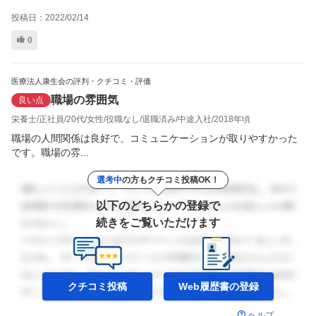
投稿日：
2022/02/14
0
医療法人康生会の評判・クチコミ・評価
職場の雰囲気
良い点
栄養士
正社員
20代
女性
役職なし
退職済み
中途入社
2018年頃
職場の人間関係は良好で、コミュニケーションが取りやすかった
です。職場の雰...
選考中
の方もクチコミ投稿OK！
以下のどちらかの登録で
続きをご覧いただけます
クチコミ投稿
Web履歴書の
登録
ヘルプ