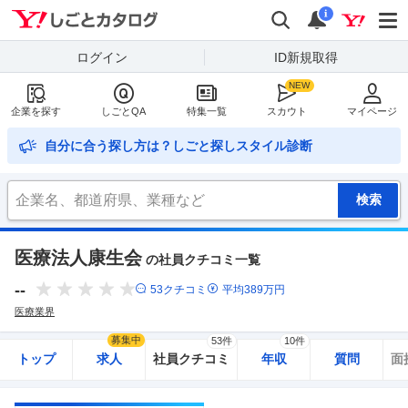
Yahoo!しごとカタログ
検索
通知
i
ログイン
ID新規取得
企業を探す
しごとQA
特集一覧
スカウト
マイページ
自分に合う探し方は？しごと探しスタイル診断
医療法人康生会
の社員クチコミ一覧
--
53
クチコミ
平均
389
万円
医療業界
募集中
53件
10件
トップ
求人
社員クチコミ
年収
質問
面