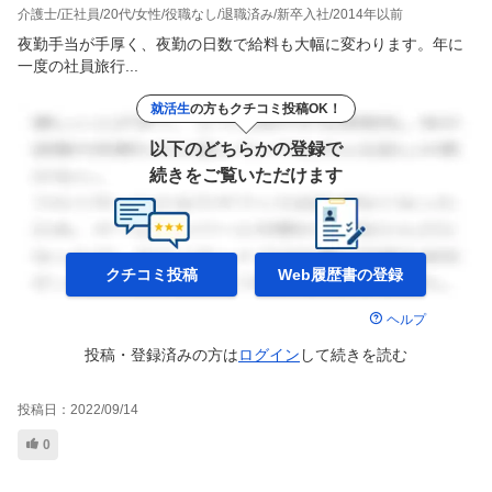
介護士
正社員
20代
女性
役職なし
退職済み
新卒入社
2014年以前
夜勤手当が手厚く、夜勤の日数で給料も大幅に変わります。年に
一度の社員旅行...
就活生
の方もクチコミ投稿OK！
以下のどちらかの登録で
続きをご覧いただけます
クチコミ投稿
Web履歴書の
登録
ヘルプ
投稿・登録済みの方は
ログイン
して
続きを読む
投稿日：
2022/09/14
0