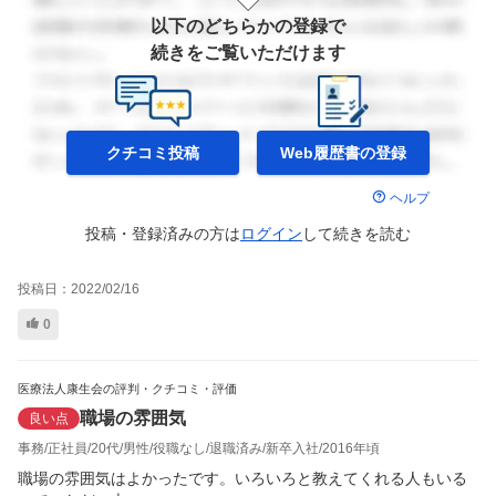
以下のどちらかの登録で
続きをご覧いただけます
クチコミ投稿
Web履歴書の
登録
ヘルプ
投稿・登録済みの方は
ログイン
して
続きを読む
投稿日：
2022/02/16
0
医療法人康生会の評判・クチコミ・評価
職場の雰囲気
良い点
事務
正社員
20代
男性
役職なし
退職済み
新卒入社
2016年頃
職場の雰囲気はよかったです。いろいろと教えてくれる人もいる