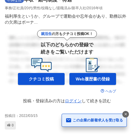
事務
正社員
20代
男性
役職なし
退職済み
新卒入社
2016年頃
福利厚生というか、グループで運動会や忘年会があり、勤務以外
の欠席はボーナ...
就活生
の方もクチコミ投稿OK！
以下のどちらかの登録で
続きをご覧いただけます
クチコミ投稿
Web履歴書の
登録
ヘルプ
投稿・登録済みの方は
ログイン
して
続きを読む
投稿日：
2022/03/15
この企業の新着求人を受け取る
0