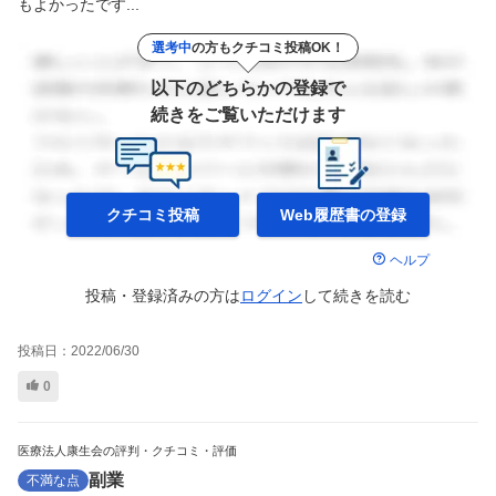
もよかったです...
選考中
の方もクチコミ投稿OK！
以下のどちらかの登録で
続きをご覧いただけます
クチコミ投稿
Web履歴書の
登録
ヘルプ
投稿・登録済みの方は
ログイン
して
続きを読む
投稿日：
2022/06/30
0
医療法人康生会の評判・クチコミ・評価
副業
不満な点